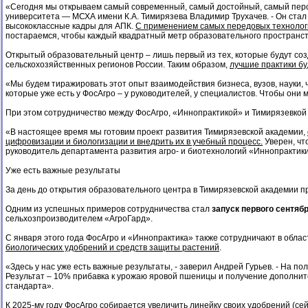
«Сегодня мы открываем самый современный, самый достойный, самый персп
университета — МСХА имени К.А. Тимирязева Владимир Трухачев. - Он стал ре
высококлассные кадры для АПК.
С применением самых передовых технологи
постараемся, чтобы каждый квадратный метр образовательного пространства
Открытый образовательный центр – лишь первый из тех, которые будут соз
сельскохозяйственных регионов России. Таким образом,
лучшие практики бу
«Мы будем тиражировать этот опыт взаимодействия бизнеса, вузов, науки,
которые уже есть у ФосАгро – у руководителей, у специалистов. Чтобы они 
При этом сотрудничество между ФосАгро, «Иннопрактикой» и Тимирязевкой
«В настоящее время мы готовим проект развития Тимирязевской академии,
цифровизации и биологизации и внедрить их в учебный процесс.
Уверен, чт
руководитель департамента развития агро- и биотехнологий «Иннопрактик
Уже есть важные результаты
За день до открытия образовательного центра в Тимирязевской академии п
Одним из успешных примеров сотрудничества стал
запуск первого сентяб
сельхозпроизводителем «АгроГард».
С января этого года ФосАгро и «Иннопрактика» также сотрудничают в обла
биологических удобрений и средств защиты растений
.
«Здесь у нас уже есть важные результаты, - заверил Андрей Гурьев. - На
Результат – 10% прибавка к урожаю яровой пшеницы и получение дополнит
стандарта».
К 2025-му году ФосАгро собирается увеличить линейку своих удобрений (сей