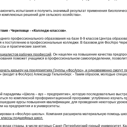
акончить испытания и получить значимый результат применения биологически
 комплексных решений для сельского хозяйства».
ствия - Череповце - «Колледж-классов»
.
днего профессионального образования на базе 8-9 классов Центра образова
ся к поступлению в профессиональные колледжи. В базовом для ФосАгро Чер
сы и практические занятия.
пециалистов рабочих профессий
. Он нацелен на повышение качества предпр
зования поможет учащимся в профессиональном самоопределении, позволи
ачать карьеру на предприятиях Группы «ФосАгро», и одновременно смогут 
» (входит в ФосАгро) Александр Гильгенберг. - Таким образом, молодые спе
парадигмы «Школа – вуз – предприятие», которую последовательно выстраив
маться по комплексной профориентационной программе: углубленно изучать п
прошедшие курсы повышения квалификации, для проведения некоторых уроков
и на предприятия и в университеты.
бирован в «ФосАгро-школы». Компания расширила материальную помощь школ
е классы подшефных школ.
 вузах страны, в числе которых Санкт-Петербургский горный университет, Ка