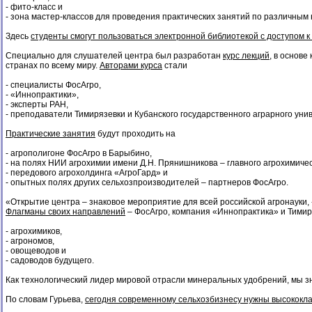
- фито-класс и
- зона мастер-классов для проведения практических занятий по различным
Здесь
студенты смогут пользоваться электронной библиотекой с доступом
Специально для слушателей центра был разработан
курс лекций
, в основ
странах по всему миру.
Авторами курса
стали
- специалисты ФосАгро,
- «Иннопрактики»,
- эксперты РАН,
- преподаватели Тимирязевки и Кубанского государственного аграрного уни
Практические занятия
будут проходить на
- агрополигоне ФосАгро в Барыбино,
- на полях НИИ агрохимии имени Д.Н. Прянишникова – главного агрохимичес
- передового агрохолдинга «АгроГард» и
- опытных полях других сельхозпроизводителей – партнеров ФосАгро.
«Открытие центра – знаковое мероприятие для всей российской агронауки, 
Флагманы своих направлений
– ФосАгро, компания «Иннопрактика» и Тимир
- агрохимиков,
- агрономов,
- овощеводов и
- садоводов будущего.
Как технологический лидер мировой отрасли минеральных удобрений, мы з
По словам Гурьева,
сегодня современному сельхозбизнесу нужны высококла