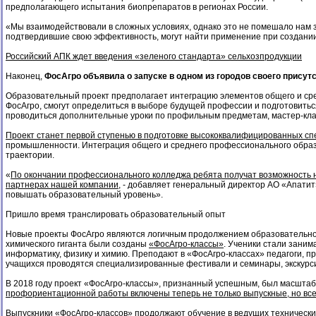
предполагающего испытания биопрепаратов в регионах России.
«Мы взаимодействовали в сложных условиях, однако это не помешало нам з
подтвердившие свою эффективность, могут найти применение при создании
Российский АПК ждет введения «зеленого стандарта» сельхозпродукции
Наконец,
ФосАгро объявила о запуске в одном из городов своего присут
Образовательный проект предполагает интеграцию элементов общего и сре
ФосАгро, смогут определиться в выборе будущей профессии и подготовить
проводиться дополнительные уроки по профильным предметам, мастер-клас
Проект станет первой ступенью в подготовке высококвалифицированных с
промышленности. Интеграция общего и среднего профессионального обра
траектории.
«
По окончании профессионального колледжа ребята получат возможность н
партнерах нашей компании
, - добавляет генеральный директор АО «Апатит
повышать образовательный уровень».
Пришло время транслировать образовательный опыт
Новые проекты ФосАгро являются логичным продолжением образовательной 
химического гиганта были созданы
«ФосАгро-классы»
. Ученики стали зани
информатику, физику и химию. Преподают в «ФосАгро-классах» педагоги, 
учащихся проводятся специализированные фестивали и семинары, экскурси
В 2018 году проект «ФосАгро-классы», признанный успешным, был масшта
профориентационной работы включены теперь не только выпускные, но вс
Выпускники «ФосАгро-классов» продолжают обучение в ведущих технических