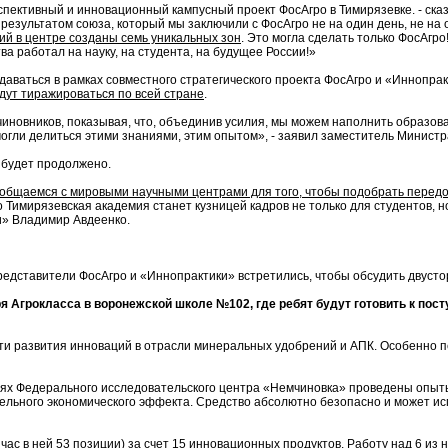
ективный и инновационный кампусный проект ФосАгро в Тимирязевке. - сказа
зультатом союза, который мы заключили с ФосАгро не на один день, не на оди
й в центре созданы семь уникальных зон
. Это могла сделать только ФосАгро
 работал на науку, на студента, на будущее России!»
даваться в рамках совместного стратегического проекта ФосАгро и «Иннопра
дут тиражироваться по всей стране
.
 чиновников, показывая, что, объединив усилия, мы можем наполнить образо
могли делиться этими знаниями, этим опытом», - заявил заместитель Министр
 будет продолжено.
общаемся с мировыми научными центрами для того, чтобы подобрать передо
о Тимирязевская академия станет кузницей кадров не только для студентов, н
и» Владимир Авдеенко.
редставители ФосАгро и «Иннопрактики» встретились, чтобы обсудить двуст
ря Агрокласса в воронежской школе №102, где ребят будут готовить к пос
сти развития инноваций в отрасли минеральных удобрений и АПК. Особенно 
 полях Федерального исследовательского центра «Немчиновка» проведены опы
ельного экономического эффекта. Средство абсолютно безопасно и может ис
час в ней 53 позиции) за счет 15 инновационных продуктов. Работу над 6 из 