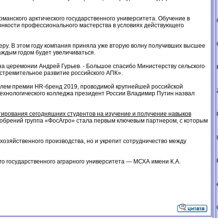
анского арктического государственного университета. Обучение в
онкости профессионального мастерства в условиях действующего
еру. В этом году компания приняла уже вторую волну получивших высшее
каждым годом будет увеличиваться.
на церемонии Андрей Гурьев. - Большое спасибо Министерству сельского
 стремительное развитие российского АПК».
ителем премии HR-бренд 2019, проводимой крупнейшей российской
технологического колледжа президент России Владимир Путин назвал
ирования сегодняшних студентов на изучение и получение навыков
обрений группа «ФосАгро» стала первым ключевым партнером, с которым
хозяйственного производства, но и укрепит сотрудничество между
го государственного аграрного университета — МСХА имени К.А.