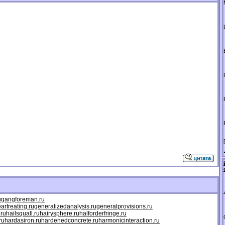
u
gangforeman.ru
artreating.ru
generalizedanalysis.ru
generalprovisions.ru
.ru
hailsquall.ru
hairysphere.ru
halforderfringe.ru
ru
hardasiron.ru
hardenedconcrete.ru
harmonicinteraction.ru