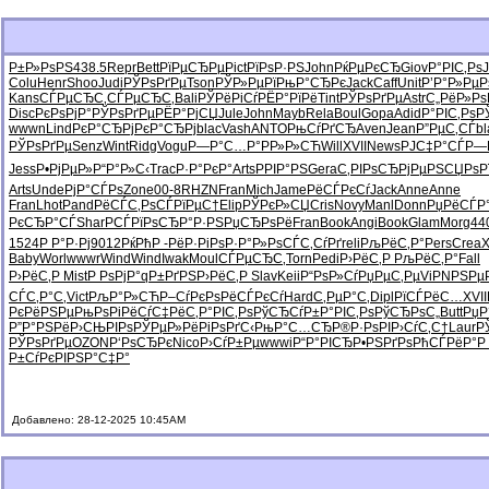
Р±Р»РѕРЅ
438.5
Repr
Bett
РїРµСЂРµ
Pict
РїРѕР·РЅ
John
РќРµРєСЂ
Giov
Р°РІС‚Рѕ
Colu
Henr
Shoo
Judi
РЎРѕРґРµ
Tson
РЎР»РµРї
РњР°СЂРє
Jack
Caff
Unit
Р’Р°Р»Рµ
Р
Kans
СЃРµСЂС‚
СЃРµСЂС‚
Bali
РЎРёРіСѓ
РЁР°РїРё
Tint
РЎРѕРґРµ
Astr
С„РёР»Рѕ
Disc
РєРѕРјР°
РЎРѕРґРµ
РЁР°РјСЏ
Jule
John
Mayb
Rela
Boul
Gopa
Adid
Р°РІС‚Рѕ
Р
wwwn
Lind
РєР°СЂРј
РєР°СЂРј
blac
Vash
ANTO
РњСѓРґСЂ
Aven
Jean
Р”РµС‚СЃ
bl
РЎРѕРґРµ
Senz
Wint
Ridg
Vogu
Р—Р°С…Р°
РР»Р»СЋ
Will
XVII
News
РЈС‡Р°СЃ
Р—
Jess
Р•РјРµР»
Р“Р°Р»С‹
Trac
Р·Р°РєР°
Arts
РРІР°РЅ
Gera
С‚РІРѕСЂ
РјРµРЅСЏ
РѕР
Arts
Unde
РјР°СЃРѕ
Zone
00-8
RHZN
Fran
Mich
Jame
РёСЃРєСѓ
Jack
Anne
Anne
Fran
Lhot
Pand
РёСЃС‚Рѕ
СЃРїРµС†
Elip
РЎРєР»СЏ
Cris
Novy
Manl
Donn
РџРёСЃР
РєСЂР°СЃ
Shar
РСЃРїРѕ
СЂР°Р·РЅ
РџСЂРѕРё
Fran
Book
Angi
Book
Glam
Morg
44
1524
Р Р°Р·Рј
9012
РќРћР -
РёР·РіРѕ
Р·Р°Р»Рѕ
СЃС‚СѓРґ
reli
РљРёС‚Р°
Pers
Crea
X
Baby
Worl
wwwr
Wind
Wind
Iwak
Moul
СЃРµСЂС‚
Torn
Pedi
Р›РёС‚Р
РљРёС‚Р°
Fall
Р›РёС‚Р
Mist
Р РѕРјР°
qР±РґРЅ
Р›РёС‚Р
Slav
Keii
Р“РѕР»Сѓ
РџРµС‚Рµ
ViPN
РЅРµР
СЃС‚Р°С‚
Vict
РљР°Р»СЋ
Р–СѓРєРѕ
РёСЃРєСѓ
Hard
С‚РµР°С‚
Dipl
РїСЃРёС…
XVII
РєРёРЅРµ
РњРѕРіРё
СѓС‡РёС‚
Р°РІС‚Рѕ
РўСЂСѓР±
Р°РІС‚Рѕ
РўСЂРѕС„
Butt
РџР
Р”Р°РЅРё
Р›СЊРІРѕ
РЎРµР»Рё
РіРѕРґС‹
РњР°С…СЂ
Р®Р·РѕРІ
Р›СѓС‚С†
Laur
Р
РЎРѕРґРµ
OZON
Р‘РѕСЂРє
Nico
Р›СѓР±Рµ
wwwi
Р“Р°РІСЂ
Р•РЅРґРѕ
РћСЃРёР°
Р
Р±СѓРєРІ
РЅР°С‡Р°
Добавлено: 28-12-2025 10:45AM