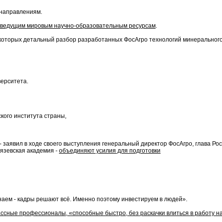
 направлениям.
 к ведущим мировым научно-образовательным ресурсам
.
е которых детальный разбор разработанных ФосАгро технологий минерального
верситета.
кого института страны,
- заявил в ходе своего выступления генеральный директор ФосАгро, глава Ро
язевская академия -
объединяют усилия для подготовки
наем - кадры решают всё. Именно поэтому инвестируем в людей».
ссные профессионалы, «способные быстро, без раскачки влиться в работу н