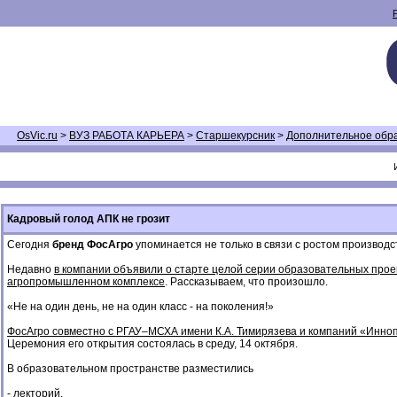
OsVic.ru
>
ВУЗ РАБОТА КАРЬЕРА
>
Старшекурсник
>
Дополнительное обр
Кадровый голод АПК не грозит
Сегодня
бренд ФосАгро
упоминается не только в связи с ростом произво
Недавно
в компании объявили о старте целой серии образовательных проек
агропромышленном комплексе
. Рассказываем, что произошло.
«Не на один день, не на один класс - на поколения!»
ФосАгро совместно с РГАУ–МСХА имени К.А. Тимирязева и компаний «Инноп
Церемония его открытия состоялась в среду, 14 октября.
В образовательном пространстве разместились
- лекторий,