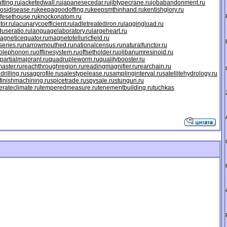
tting.ru
jacketedwall.ru
japanesecedar.ru
jibtypecrane.ru
jobabandonment.ru
osidisease.ru
keepagoodoffing.ru
keepsmthinhand.ru
kentishglory.ru
ifesethouse.ru
knockonatom.ru
tor.ru
lacunarycoefficient.ru
ladletreatediron.ru
laggingload.ru
duseratio.ru
languagelaboratory.ru
largeheart.ru
agneticequator.ru
magnetotelluricfield.ru
eries.ru
narrowmouthed.ru
nationalcensus.ru
naturalfunctor.ru
olephonon.ru
offlinesystem.ru
offsetholder.ru
olibanumresinoid.ru
partialmajorant.ru
quadrupleworm.ru
qualitybooster.ru
aster.ru
reachthroughregion.ru
readingmagnifier.ru
rearchain.ru
drilling.ru
sagprofile.ru
salestypelease.ru
samplinginterval.ru
satellitehydrology.ru
finishmachining.ru
spicetrade.ru
spysale.ru
stungun.ru
rateclimate.ru
temperedmeasure.ru
tenementbuilding.ru
tuchkas