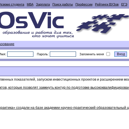
Резюме студента
MBA
Зарплата
Поиск работы
Профессии
Рейтинги ВУЗов
ЕГЭ
азование
Имя:
Пароль:
Запомнить меня
дственных показателей, запуском инвестиционных проектов и расширением м
тов, которые позволят замкнуть контур по подготовке высококвалифицирован
рактика» создали на базе академии научно-практический образовательный 