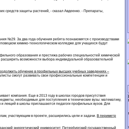
х средств защиты растений, - сказал Авдеенко. - Препараты,
ния №29. За два года обучения ребята познакомятся с производствами
еповецком химико-технологическом колледже для учащихся будут
офильного образования и престижа рабочих специальностей химической
т расширить возможности выбора индивидуальной образовательной
продолжить обучение в профильных высших учебных заведениях –
циалисты смогут развивать свои профессиональные компетенции и
ает компания. Еще в 2013 году в школах городов присутствия
редметы, необходимые для поступления в технические вузы: математику,
 и лекций в школы приглашаются педагоги профильных вузов. Для
ам, участвующим в проекте, расширились цели и задачи.
В периметр
занский энергетический университет, Петербургский государственный