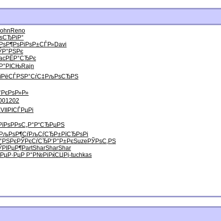
John
Reno
ѕСЂРіР°
РѕР¶РѕРі
РѕР±СЃР»
Davi
ЎР°РЅРє
ac
РЁР°СЂРє
Р°РІСЊ
Rajn
їРёСЃ
РЅР°СѓС‡
РљРѕСЂРЅ
°
РєРѕР»Р»
00
1202
VII
РІСЃРµРі
їРѕ
РРѕС„Р°
Р“СЂРµРЅ
РљРѕР¶Сѓ
РљСѓСЂР±
РїСЂРѕРі
°РЅРє
РЎРєСѓСЂ
Р‘Р°Р±Рє
Suze
РЎРѕС‚РЅ
ЎРІРµР¶
Part
Shar
Shar
Shar
 РµР·Рµ
Р Р°Р№Рі
РќСЏРј-
tuchkas