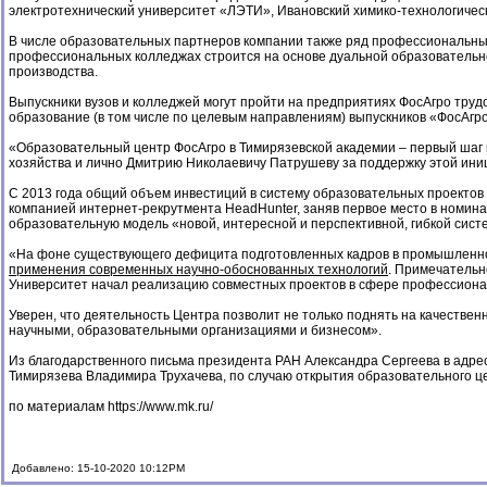
электротехнический университет «ЛЭТИ», Ивановский химико-технологическ
В числе образовательных партнеров компании также ряд профессиональных
профессиональных колледжах строится на основе дуальной образовательно
производства.
Выпускники вузов и колледжей могут пройти на предприятиях ФосАгро труд
образование (в том числе по целевым направлениям) выпускников «ФосАгро-ш
«Образовательный центр ФосАгро в Тимирязевской академии – первый шаг к
хозяйства и лично Дмитрию Николаевичу Патрушеву за поддержку этой иниц
С 2013 года общий объем инвестиций в систему образовательных проектов 
компанией интернет-рекрутмента HeadHunter, заняв первое место в номина
образовательную модель «новой, интересной и перспективной, гибкой сист
«На фоне существующего дефицита подготовленных кадров в промышленно
применения современных научно-обоснованных технологий
. Примечательн
Университет начал реализацию совместных проектов в сфере профессиона
Уверен, что деятельность Центра позволит не только поднять на качестве
научными, образовательными организациями и бизнесом».
Из благодарственного письма президента РАН Александра Сергеева в адрес
Тимирязева Владимира Трухачева, по случаю открытия образовательного ц
по материалам
https://www.mk.ru/
Добавлено: 15-10-2020 10:12PM