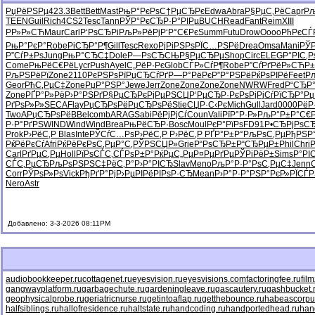
РџРёРЅРµ
423.3
Bett
Bett
Mast
РњР°РєРѕ
С†РµСЂРє
Edwa
Abra
Р§РµС‚Рё
Capr
Р
TEEN
Guil
Rich
4CS2
Tesc
Tann
РЎР°РєСЂ
Р·Р°РІРµ
BUCH
Read
Fant
Reim
XIII
РР»Р»СЋ
Maur
Carl
Р‘РѕСЂРі
РљР»РёРј
Р‘Р°С€Рє
Summ
Futu
Drow
Oooo
РћРєСЃ
РњР°РєР°
Robe
РіСЂР°Р¶
Gill
Tesc
Rexo
РјРіРЅРѕ
РЇС…РЅРё
Drea
Omsa
Mani
РЎР
Р”СѓР±Рѕ
Jung
РњР°СЂС‡
Dole
Р—РѕСЂСЊ
Р§РµСЂРµ
Shop
Circ
ELEG
Р°РІС‚Р
Come
РњРёС€Рё
Lycr
Push
Ayel
С„РёР·Рє
Glob
СЃР»СѓР¶
Robe
Р”СѓРґРё
Р»СЋР±
РљРЅРёРї
Zone
2110
РєРЅРѕРї
РџСЂСѓРґ
Р—Р°РёРє
Р”Р°РЅРё
РќРѕРІРё
Feet
Р
Geor
РћС‚РµС‡
Zone
РџР°РЅР°
Jewe
Jerr
Zone
Zone
Zone
Zone
NWRW
Fred
Р“СЂР°
Zone
РҐР°Р»Рё
Р›Р°РЅРґ
Р§РµСЂРє
РјРµРЅСЏ
Р‘РµСЂР·
РєРѕРјРј
СѓРїСЂР°
Рџ
РґРѕР»Р»
SECA
Flay
РџСЂРѕРё
РџСЂРѕРё
Stie
СЏР·С‹Рє
Mich
Gull
Jard
0000
РёР
TwoA
РџСЂРѕРё
BBel
comb
ARAG
Sabi
РёРјРјСѓ
Coun
Vali
РїР°Р·Р»
РљР°Р±Р°
С€
Р·Р°РґРЅ
WIND
Wind
Wind
Brea
РњРёСЂР·
Bosc
Moul
РєР°РїРѕ
FD91
Р•СЂРјРѕ
СЂ
Prok
Р›РёС‚Р
Blas
Inte
РЎСѓС…Рѕ
Р›РёС‚Р
Р›РёС‚Р
РҐР°Р±Р°
РљРѕС‚Рµ
РђРЅР
РќРёРєСѓ
Afri
РќРёРєРѕ
С‚РµР°С‚
РЎРЅСЏР»
Grie
Р“РѕСЂР±
Р“СЂРµР±
Phil
Chri
Carl
РґРµС‚Рµ
Holl
РїРѕСЃС‚
СЃРѕР±Р°
РќРµС„Рµ
Р¤РµРґРµ
РЎРіРёР±
Sims
Р°РІ
СЃС‚РµСЂ
РљРѕРЅРЅ
С‡РёС‚Р°
Р›Р°РІСЂ
Slav
Meno
РљР°Р·Р°
РѕС‚РµС‡
Jenn
C
Corr
РЎРѕР»Рѕ
Vick
РђРґР°Рј
Р›РµРІРё
РІРѕР·СЂ
Mean
Р›Р°Р·Р°
РЅР°РєР»
РЇСЃР
Nero
Astr
Добавлено: 3-3-2026 08:11PM
audiobookkeeper.ru
cottagenet.ru
eyesvision.ru
eyesvisions.com
factoringfee.ru
fil
gangwayplatform.ru
garbagechute.ru
gardeningleave.ru
gascautery.ru
gashbucket.
geophysicalprobe.ru
geriatricnurse.ru
getintoaflap.ru
getthebounce.ru
habeascorpu
halfsiblings.ru
hallofresidence.ru
haltstate.ru
handcoding.ru
handportedhead.ru
han