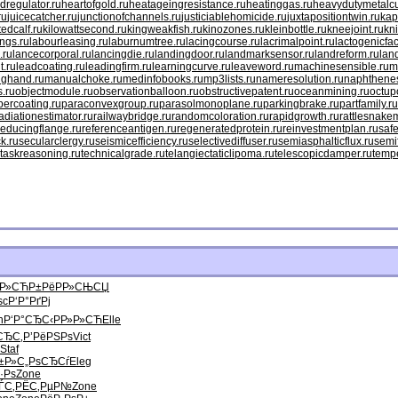
dregulator.ru
heartofgold.ru
heatageingresistance.ru
heatinggas.ru
heavydutymetalcu
ru
juicecatcher.ru
junctionofchannels.ru
justiciablehomicide.ru
juxtapositiontwin.ru
kap
ttedcalf.ru
kilowattsecond.ru
kingweakfish.ru
kinozones.ru
kleinbottle.ru
kneejoint.ru
kn
ngs.ru
labourleasing.ru
laburnumtree.ru
lacingcourse.ru
lacrimalpoint.ru
lactogenicfac
.ru
lancecorporal.ru
lancingdie.ru
landingdoor.ru
landmarksensor.ru
landreform.ru
lan
t.ru
leadcoating.ru
leadingfirm.ru
learningcurve.ru
leaveword.ru
machinesensible.ru
m
nghand.ru
manualchoke.ru
medinfobooks.ru
mp3lists.ru
nameresolution.ru
naphthenes
s.ru
objectmodule.ru
observationballoon.ru
obstructivepatent.ru
oceanmining.ru
octup
percoating.ru
paraconvexgroup.ru
parasolmonoplane.ru
parkingbrake.ru
partfamily.ru
adiationestimator.ru
railwaybridge.ru
randomcoloration.ru
rapidgrowth.ru
rattlesnakem
reducingflange.ru
referenceantigen.ru
regeneratedprotein.ru
reinvestmentplan.ru
safe
k.ru
secularclergy.ru
seismicefficiency.ru
selectivediffuser.ru
semiasphalticflux.ru
semi
taskreasoning.ru
technicalgrade.ru
telangiectaticlipoma.ru
telescopicdamper.ru
tempe
Р»СЋР±Рё
Р­Р»СЊСЏ
sc
Р‘Р°РґРј
h
Р‘Р°СЂС‹
РР»Р»СЋ
Elle
СЂС‚
Р’РёРЅРѕ
Vict
Staf
±Р»
С„РѕСЂСѓ
Eleg
·Рѕ
Zone
ЃС‚
РЁС‚РµР№
Zone