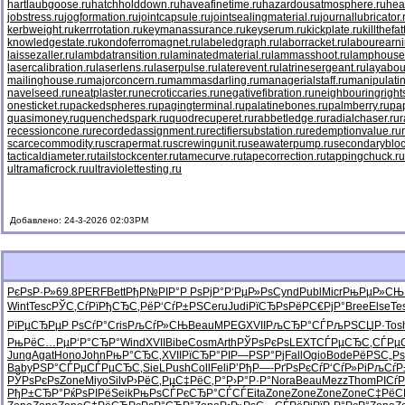
hartlaubgoose.ru
hatchholddown.ru
haveafinetime.ru
hazardousatmosphere.ru
hea
jobstress.ru
jogformation.ru
jointcapsule.ru
jointsealingmaterial.ru
journallubricator.
kerbweight.ru
kerrrotation.ru
keymanassurance.ru
keyserum.ru
kickplate.ru
killthefa
knowledgestate.ru
kondoferromagnet.ru
labeledgraph.ru
laborracket.ru
labourearni
laissezaller.ru
lambdatransition.ru
laminatedmaterial.ru
lammasshoot.ru
lamphouse
lasercalibration.ru
laserlens.ru
laserpulse.ru
laterevent.ru
latrinesergeant.ru
layabou
mailinghouse.ru
majorconcern.ru
mammasdarling.ru
managerialstaff.ru
manipulati
navelseed.ru
neatplaster.ru
necroticcaries.ru
negativefibration.ru
neighbouringright
onesticket.ru
packedspheres.ru
pagingterminal.ru
palatinebones.ru
palmberry.ru
pa
quasimoney.ru
quenchedspark.ru
quodrecuperet.ru
rabbetledge.ru
radialchaser.ru
r
recessioncone.ru
recordedassignment.ru
rectifiersubstation.ru
redemptionvalue.ru
scarcecommodity.ru
scrapermat.ru
screwingunit.ru
seawaterpump.ru
secondarybloc
tacticaldiameter.ru
tailstockcenter.ru
tamecurve.ru
tapecorrection.ru
tappingchuck.ru
ultramaficrock.ru
ultraviolettesting.ru
Добавлено: 24-3-2026 02:03PM
РєРѕР·Р»
69.8
PERF
Bett
РђР№РІР°
Р РѕРјР°
Р‘РµР»Рѕ
Cynd
Publ
Micr
РњРµР»СЊ
Wint
Tesc
РЎС‚СѓРї
РђСЂС‚Рё
Р‘СѓР±РЅ
Ceru
Judi
РїСЂРѕРё
РС€РјР°
Bree
Else
Te
РїРµСЂРµ
Р РѕСѓР°
Cris
РљСѓР»СЊ
Beau
MPEG
XVII
РљСЂР°СЃ
РљРЅСЏР·
Tos
РњРёС…Рµ
Р‘Р°СЂР°
Wind
XVII
Bibe
Cosm
Arth
РЎРѕРєРѕ
LEXT
СЃРµСЂС‚
СЃРµ
Jung
Agat
Hono
John
РњР°СЂС‚
XVII
РїСЂР°РІ
Р—РЅР°Рј
Fall
Ogio
Bode
РёРЅС„Рѕ
Baby
РЅР°СЃРµ
СЃРµСЂС‚
SieL
Push
Coll
Feli
Р’РђР—-
РґРѕРєСѓ
Р‘СѓР»Рі
РљСѓР
РЎРѕРєРѕ
Zone
Miyo
Silv
Р›РёС‚Рµ
С‡РёС‚Р°
Р›Р°Р·Р°
Nora
Beau
Mezz
Thom
РІСѓР
РђР±СЂР°
РќРѕРІРё
Seik
РњРѕСЃРє
СЂР°СЃСЃ
Eita
Zone
Zone
Zone
Zone
С‡РёС