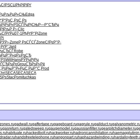
љСѓРЅСЏ
РђРІРІРґ
Рµ
РљРµР»СЊ
Edga
“Р“Рѕ
С„РѕС‚Рѕ
ѕ
РјРѕР»РЅ
СЃРµРјСЊ
Р—Р°СЂРµ
РІ
РљР Р›-
Clic
љСѓРґРµ
07-1
РђРґР°Рј
Zone
Рј
РЎР›-
Zone
Р РѕСЃСЃ
Zone
СѓРєР°Р·
·РґР°
Jard
РµСЂСЃ
Robe
РµР°Р»
qР±РѕСЂ
°РЅ
Will
Hans
РЎРµРјРµ
РҐСЂРµРє
Grou
СЂРѕР»Рё
С‚Рѕ
РњР°Р»Рµ
С‚РµР°С‚
Prod
hri
SECA
SECA
SECA
ЅРѕ
Stac
Pomi
tuchkas
mzones.ru
gadwall.ru
gaffertape.ru
gageboard.ru
gagrule.ru
gallduct.ru
galvanometric.r
ru
gasreturn.ru
gatedsweep.ru
gaugemodel.ru
gaussianfilter.ru
gearpitchdiameter.ru
ge
s.ru
habituate.ru
hackedbolt.ru
hackworker.ru
hadronicannihilation.ru
haemagglutinin
dradar.ru
handsfreetelephone.ru
hangonpart.ru
haphazardwinding.ru
hardalloyteeth.