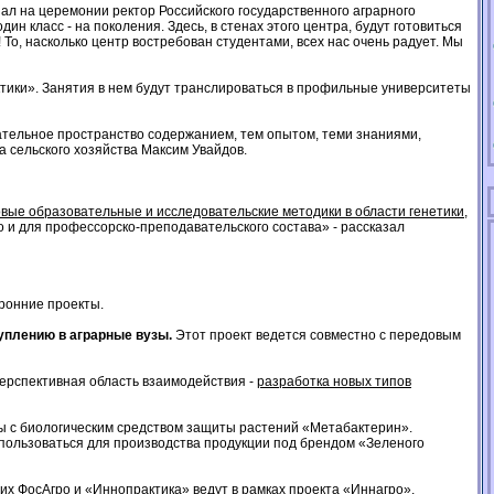
л на церемонии ректор Российского государственного аграрного
н класс - на поколения. Здесь, в стенах этого центра, будут готовиться
! То, насколько центр востребован студентами, всех нас очень радует. Мы
ктики». Занятия в нем будут транслироваться в профильные университеты
вательное пространство содержанием, тем опытом, теми знаниями,
а сельского хозяйства Максим Увайдов.
вые образовательные и исследовательские методики в области генетики,
о и для профессорско-преподавательского состава» - рассказал
оронние проекты.
туплению в аграрные вузы.
Этот проект ведется совместно с передовым
перспективная область взаимодействия -
разработка новых типов
ты с биологическим средством защиты растений «Метабактерин».
пользоваться для производства продукции под брендом «Зеленого
них ФосАгро и «Иннопрактика» ведут в рамках проекта «Иннагро»,