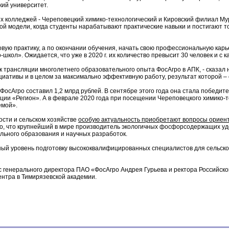
ий университет.
 колледжей - Череповецкий химико-технологический и Кировский филиал Мурм
й модели, когда студенты нарабатывают практические навыки и постигают т
овую практику, а по окончании обучения, начать свою профессиональную карь
кол». Ожидается, что уже в 2020 г. их количество превысит 30 человек и с 
 трансляции многолетнего образовательного опыта ФосАгро в АПК, - сказал 
иативы и в целом за максимально эффективную работу, результат которой –
ФосАгро составил 1,2 млрд рублей. В сентябре этого года она стала побед
ции «Регион». А в феврале 2020 года при посещении Череповецкого химико-
емой».
сти и сельском хозяйстве
особую актуальность приобретают вопросы ориент
о, что крупнейший в мире производитель экологичных фосфорсодержащих уд
льного образования и научных разработок.
нный уровень подготовку высококвалифицированных специалистов для сельско
 генерального директора ПАО «ФосАгро Андрея Гурьева и ректора Российско
ентра в Тимирязевской академии.