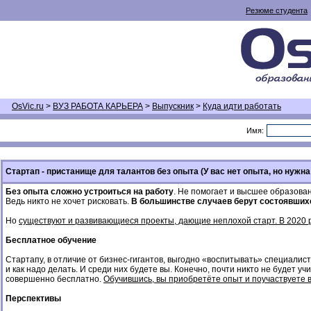
Резюме студента
OsVic.ru
>
ВУЗ РАБОТА КАРЬЕРА
>
Выпускник
>
Куда идти работать
Имя:
Стартап - пристанище для талантов без опыта (У вас нет опыта, но нужна
Без опыта сложно устроиться на работу
. Не помогает и высшее образован
Ведь никто не хочет рисковать.
В большинстве случаев берут состоявших
Но
существуют и развивающиеся проекты, дающие неплохой старт. В 2020 р
Бесплатное обучение
Стартапу, в отличие от бизнес-гигантов, выгодно «воспитывать» специалистов
и как надо делать. И среди них будете вы. Конечно, почти никто не будет 
совершенно бесплатно.
Обучившись, вы приобретёте опыт и поучаствуете в
Перспективы