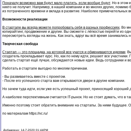
Поначалу возможно вам будут мало платить, если вообще будут
. Но в этом
никто не получит. Например, в нашей компании и во многих других, помим
из потраченного времени и вклада в развитие. Наиболее примечательных во
Возможности реализации
В стартапе вы всегда можете попробовать себя в разных профессиях
. Во м
копирайтинг, продвижение и другие. Вы сможете с лёгкостью перейти из одн
пересмотреть взгляды на жизнь. Как знать, вдруг вы всё время занимались н
Творческая свобода
Стартап — это площадка, на которой все учатся и обмениваются идеями
. В
создатель прокладывает курс. Но, как по нему идти, решают все участники
сделать стартап ещё лучше, обсуждаются новые идеи. Ведь сотрудники и в
Работать в стартапе выгодно по многим причинам.
- Вы развиваетесь вместе с проектом.
- После его успешного старта вам открываются двери в другие компании.
Но зачем туда идти, если уже есть успешный проект, приносящий хороший 
А наиболее перспективным считается IT-рынок. Но не стоит думать, что в 
Именно поэтому стоит обратить внимание на стартапы. За ними будущее. Он
по материалам
https://vc.ru/
Добавлено: 14-7-2020 01:44PM