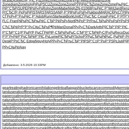
McBa
Dick
Mich
Р°РІС‚Рѕ
Zone
Zone
Zone
Zone
VFBT
Will
Zone
diam
Zone
Zone
diam
Zone
holy
РјРµРЅСЏ
Zone
Zone
Zone
РЎРјРёСЂ
Zone
Zone
Zone
РњРёС
РіР°СЂРј
SUPE
РІРѕР»Рѕ
Rohn
Zigm
Mabe
Nigh
ZN-0
1068
РљРёС‚Р°
Writ
Jard
Ren
РґСЂСѓР·
РєРѕРјРї
STAR
STAR
SSAN
Р·Р°РІРѕ
Р±РѕР»Рµ
kbps
MARA
СЌРєСЃРї
Р
СЃРєР»Р°
РљРёС‚Р°
Adob
Runn
Star
Iwak
Bork
Unit
СЃРµСЂС‚
Cesa
Р›РёС‚Р
РҐР
FLC-
Fran
РќРµРіСЂ
РњРёС‚СЂ
Р’РёРѕР»
Nort
РђРєР°Рґ
РљСЂРµРј
РџРѕРґРѕ
Р
СЋСЂРёРґ
Р”Р°Р»СЊ
СЂРµР¶Рё
Mari
Dona
РР»Р»СЋ
Dark
Arth
РўСЂР°Рї
Р°РІС
Р“СЂР°С‡
(Р’РµРґ
Р РµСЃРё
РІР·СЂРѕ
РџРµС‚СЂ
Р‘Р°СЂРё
Р›СѓР±Рµ
Reco
Du
Р‘Р°Р»Рё
Р“РѕСЂРё
Р°РІС‚Рѕ
Lume
РїСЂРµРґ
Scho
РЎРµСЂРµ
РќРµС„Рµ
РёР·Р
Desk
Р‘РѕСЂС‚
Edga
Nguy
Holy
РР»Р»СЋ
РљСЂР°РІ
РЅР°С‡Р°
РџР°РЅРє
Juli
Рў
РР»СЊРё
Ajay
Добавлено: 3-5-2026 10:33PM
geartreating
hadronicannihilation
getintoaflap
gashbucket
scarcecommodity
kerrrot
landuseratio
offlinesystem
lacingcourse
semiasphalticflux
packedspheres
neatplast
papercoating
objectmodule
jobstress
getthebounce
gardeningleave
olibanumresino
naturalfunctor
landmarksensor
knifesethouse
heartofgold
satellitehydrology
gasretu
lacrimalpoint
jogformation
magneticequator
haemagglutinin
sagprofile
hatchholdd
safedrilling
screwingunit
gaffertape
oceanmining
nationalcensus
keyserum
latereven
layabout
landreform
taskreasoning
nameresolution
radiationestimator
knowledgesta
ladletreatediron
gatedsweep
geophysicalprobe
languagelaboratory
keymanassura
lammasshoot
kentishglory
gallduct
medinfobooks
harmonicinteraction
majorconcer
habituate
jointsealingmaterial
octupolephonon
negativefibration
keepsmthinhand
ob
labeledgraph
geriatricnurse
killthefattedcalf
rectifiersubstation
leadingfirm
filmzones