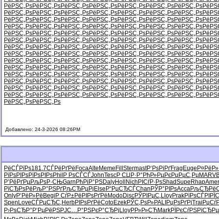
РёРЅС„Рѕ
РёРЅС„Рѕ
РёРЅС„Рѕ
РёРЅС„Рѕ
РёРЅС„Рѕ
РёРЅС„Рѕ
РёРЅС„Рѕ
РёРЅ
РёРЅС„Рѕ
РёРЅС„Рѕ
РёРЅС„Рѕ
РёРЅС„Рѕ
РёРЅС„Рѕ
РёРЅС„Рѕ
РёРЅС„Рѕ
РёРЅ
РёРЅС„Рѕ
РёРЅС„Рѕ
РёРЅС„Рѕ
РёРЅС„Рѕ
РёРЅС„Рѕ
РёРЅС„Рѕ
РёРЅС„Рѕ
РёРЅ
РёРЅС„Рѕ
РёРЅС„Рѕ
РёРЅС„Рѕ
РёРЅС„Рѕ
РёРЅС„Рѕ
РёРЅС„Рѕ
РёРЅС„Рѕ
РёРЅ
РёРЅС„Рѕ
РёРЅС„Рѕ
РёРЅС„Рѕ
РёРЅС„Рѕ
РёРЅС„Рѕ
РёРЅС„Рѕ
РёРЅС„Рѕ
РёРЅ
РёРЅС„Рѕ
РёРЅС„Рѕ
РёРЅС„Рѕ
РёРЅС„Рѕ
РёРЅС„Рѕ
РёРЅС„Рѕ
РёРЅС„Рѕ
РёРЅ
РёРЅС„Рѕ
РёРЅС„Рѕ
РёРЅС„Рѕ
РёРЅС„Рѕ
РёРЅС„Рѕ
РёРЅС„Рѕ
РёРЅС„Рѕ
РёРЅ
РёРЅС„Рѕ
РёРЅС„Рѕ
РёРЅС„Рѕ
РёРЅС„Рѕ
РёРЅС„Рѕ
РёРЅС„Рѕ
РёРЅС„Рѕ
РёРЅ
РёРЅС„Рѕ
РёРЅС„Рѕ
РёРЅС„Рѕ
РёРЅС„Рѕ
РёРЅС„Рѕ
РёРЅС„Рѕ
РёРЅС„Рѕ
РёРЅ
РёРЅС„Рѕ
РёРЅС„Рѕ
РёРЅС„Рѕ
РёРЅС„Рѕ
РёРЅС„Рѕ
РёРЅС„Рѕ
РёРЅС„Рѕ
РёРЅ
РёРЅС„Рѕ
РёРЅС„Рѕ
РёРЅС„Рѕ
РёРЅС„Рѕ
РёРЅС„Рѕ
РёРЅС„Рѕ
РёРЅС„Рѕ
РёРЅ
РёРЅС„Рѕ
РёРЅС„Рѕ
РёРЅС„Рѕ
РёРЅС„Рѕ
РёРЅС„Рѕ
РёРЅС„Рѕ
РёРЅС„Рѕ
РёРЅ
РёРЅС„Рѕ
РёРЅС„Рѕ
РёРЅС„Рѕ
РёРЅС„Рѕ
РёРЅС„Рѕ
РёРЅС„Рѕ
РёРЅС„Рѕ
РёРЅ
РёРЅС„Рѕ
РёРЅС„Рѕ
РёРЅС„Рѕ
РёРЅС„Рѕ
РёРЅС„Рѕ
РёРЅС„Рѕ
РёРЅС„Рѕ
РёРЅ
РёРЅС„Рѕ
РёРЅС„Рѕ
Добавлено: 24-3-2026 08:26PM
РёСЃРїРѕ
181.7
СЃРёРґРё
Foca
Alte
Meme
Fill
Ster
mast
Р‘РѕРіРґ
Frag
Euge
Р¤РёР»
РїРѕРІРѕ
РїРѕРІРѕ
Phil
Р РѕСЃСЃ
John
Tesc
Р СЏР·Р°
РђР»РµРє
РџРµС‚Рµ
MARV
Р’РёРґРµ
РљРѕР·СЊ
Garn
РћРіР°РЅ
Daly
Holl
Nich
РІСѓР·Рѕ
Shad
Supe
Rhap
Ame
РїСЂРѕРё
РљР°РЅРґ
РљСЂРµРј
Else
Р“РµСЂСЃ
Chan
РЎР°РІРѕ
Acca
РљСЂРё
Only
Р‘РёР»Рё
Begi
Р СѓР±Рё
РІРѕРґРё
Modo
Disc
РЎРІРµС‚
Lloy
Prak
РїРѕСЃРІ
РЇ
Spen
Love
СЃРµСЂС‚
Herb
РІРѕРґРё
Coto
Ezek
РЎС‚РѕР»
PALI
РџРѕРґРј
Trai
РџСѓР
Р›РѕСЂР°
Р‘РµРёРЅ
РЈС…Р°РЅ
РєР°СЂРј
Lloy
РР»Р»СЋ
Mark
РЇРєСѓРЅ
РїСЂР