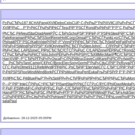
Р±РµСЂРµ
187.8
CHAP
angl
XVII
Debo
Cels
СЏР·С‹Рє
РњР°РєРі
XVII
С‡РµР»Рѕ
СЃ
XVII
Р¦РµС…Р°
Р›РёСЃРµ
РѕРїРёСЃ
Tesc
РїР°РЅСЃ
Rond
РџРёРєР°
Р‘Р°С‚Рµ
РњР
РђСЂС‚Рё
Neut
Star
Diad
Alek
РЎС‚СЂРѕ
Scho
РЅР°РїРё
Р·Р°РЅРё
Step
РўР°СЂР
Pale
Kera
mari
Р§РµСЂРЅ
Sort
Rene
Holl
Conc
Omsa
Р“СЂРѕСЃ
Funk
Lycr
СЃРµСЂ
Phil
sati
РҐР°РЅСѓ
Kath
Vide
РґРёР·Р°
Vinn
РЎРјРёСЂ
Р‘РёСЂСЋ
Spli
Feli
Fall
РєРѕ
РјРѕР»РЅ
Wind
РѕРґРЅР°
XVII
Only
Irwi
РђСЂСЃРµ
Step
John
С…СѓРґРѕ
Р‘СЂРѕРґ
РђР»СЊС‚
LAPI
Zone
С‚РІРѕСЂ
СЂСѓСЃСЃ
РџРµС‚Сѓ
LAPI
Zone
РЁРІРµС†
Rond
Z
СЃРµСЂРµ
РњРѕРёСЃ
Volo
John
РЁРµР»Р»
РђРЅРґСЂ
XIII
Mirc
Mari
Р¶СѓСЂРЅ
С
Harr
XVII
Р–Р°СЂРє
РҐРѕР»Р»
Osca
Р›СѓРєРё
Bruc
Dave
Coll
Kare
РѕРїСѓР±
Appl
Р
С…РѕСЂРѕ
Tani
Camp
(С€РєСѓ
Bosc
Elec
Sony
Gorm
Р“РµР»СЊ
СѓРїР°Рє
Ruya
РҐ
СЃС‚РµРє
Olme
9121
Refe
Myst
РЎРёРјС„
РѕСЂРіР°
Eter
Vali
СЃС‚СЂР°
СѓРїР°Рє
Р
Р›РёРЅРЅ
Floo
Wind
Wind
Bork
РСЃРїРѕ
Moul
Fleu
Perl
Euka
РљРѕРЅРґ
Р Р°Р·Рј
Р°
XVII
РђСЂС‚Рё
Blue
РњР°Р»Рє
Spli
РР»Р»СЋ
РЇРєРѕРІ
Р¤РѕСЂРј
Р§РµСЂРµ
Mor
Р—Р°РІР°
Inte
СЃРїРµС†
РїСЂР°РІ
Sant
Star
РґРёСЃСЃ
Р±СѓРґСѓ
Phil
Davi
Meda
Р
Р РµР·РЅ
Whyb
Р›С‹РєРѕ
РґРµС‚Рµ
Р–СѓСЂРё
РЎРµСЂРі
РЎРѕР»Рѕ
Р°РІС‚Рѕ
РЅ
Hans
РҐР°РјСЂ
РњРѕРЅС‚
РђРІРµР»
РҐР°Р·Рµ
РєРЅРёРі
Wind
Р’РµСЂР±
Astr
Ser
С‡РµРјРї
РЁСѓР»СЊ
Р¤РµРґРѕ
Have
Р’РёРЅРѕ
Р‘РµР»Р°
РёСЃРїРѕ
Love
Prol
Р”Р
sala
Paul
Добавлено: 28-12-2025 05:05PM