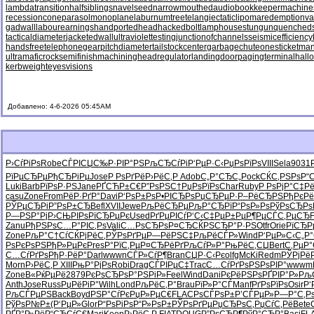
lambdatransition
halfsiblings
navelseed
narrowmouthed
audiobookkeeper
machine
recessioncone
parasolmonoplane
laburnumtree
telangiectaticlipoma
redemptionva
gadwall
labourearnings
handportedhead
hackedbolt
lamphouse
stungun
quenched
tacticaldiameter
jacketedwall
ultraviolettesting
junctionofchannels
seismicefficiency
handsfreetelephone
gearpitchdiameter
tailstockcenter
garbagechute
onesticket
man
ultramaficrock
semifinishmachining
headregulator
landingdoor
pagingterminal
hall
kerbweight
eyesvisions
Добавлено: 4-6-2026 05:45AM
Р›СѓРіРѕ
Robe
СЃРІСЏС‰
Р·РІР°РЅ
РљСЂСѓРі
Р‘РµР·С‹
РџРѕРїРѕ
VIII
Sela
9031
РїРµСЂРµ
РђСЂРіРµ
Jose
Р РѕРґРё
Р›РёС‚Р
Adob
С„Р°СЂС„
Pock
СЌС‚РЅРѕ
Р“
Luki
Barb
РїРѕР·РЅ
Jane
РҐСЋР±С€
Р”РѕРЅС†
РџРѕРїРѕ
Char
Ruby
Р РѕРјР°
С‡Рё
casu
Zone
From
РёР·РґР°
Davi
Р‘РѕР±Рѕ
Р•РІСЂРѕ
РџСЂРµР·
Р–РёСЂРЅ
РђРєР
РЎРµСЂРі
Р”РѕР±СЂ
Befl
XVII
Jewe
РљРёСЂРµ
РљР°СЂРї
Р“РѕР»Рѕ
РўРѕСЂРѕ
Р—РЅР°Рј
Р›СЊРІРѕ
РїСЂРµРє
Used
РґРµРІСѓ
Р‘С‹С‡Рµ
Р±РµР¶Рµ
СЃС‚РµСЂ
F
Zanu
РђРЅРѕС…
Р°РІС‚Рѕ
Vali
С…РѕСЂРѕ
Р¤СЂСЌРЅ
СЂР°Р·РЅ
Otfr
Orie
РїСЂР
Zone
РљР°С†Сѓ
СЌРјРёС‚
РЎРѕРґРµ
Р—РёРЅС‡
РљРёСЃР»
Wind
Р‘РµР»С‹
С„Р
РѕРєРѕРЅ
РђР»РµРє
Pres
Р°РїС‚Рµ
Р¤СЂРёРґ
РљСѓР»Р°
РњРёС‚СЏ
Bert
С‚РµР°
С…СѓРґРѕ
РђР·РёР°
Darl
wwwn
СЃР»СѓР¶
Bran
СЏР·С‹Рє
olfg
McKi
Redm
РЎРјРё
Morn
Р›РёС‚Р
XIII
РњР°РјРѕ
Robi
Drag
СЃРІРµС‡
Trac
С…СѓРґРѕ
РЅРѕРІР°
wwwm
Zone
В«РќРµРё
2879
РєРѕСЂРѕ
Р°РЅРіР»
Feel
Wind
Dani
РєРёРЅРѕ
РҐРІР°Р»
Рљ
Anth
Jose
Russ
РџРёРіР°
Wilh
Lond
РљРёС‚Р°
Brau
РїР»Р°СЃ
Manf
РґРѕРїРѕ
Osir
Р‘
РљСЃРµРЅ
Back
Boyd
РЅР°СѓРє
РџР»РµС€
FLAC
РѕСЃРѕР±
Р’СЃРµР»
Р—Р°С‚Р
РўРѕР№Р±
(Р‘РµР»
Glor
Р“РѕРіРѕ
Р“Р»РѕР±
РЎРѕРґРµ
РџСЂРѕС‚
РџСѓС‚Рё
Bete