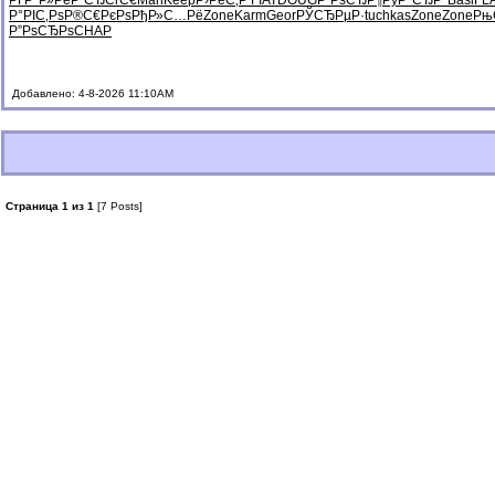
РҐР°Р»Рё
Р“СЂСѓС€
Mari
Keep
Р›РёС‚Р
FIAT
DOUG
Р”РѕСЂР¶
РўР°СЂР°
Basi
FL
Р°РІС‚Рѕ
Р®С€РєРѕ
РђР»С…Рё
Zone
Karm
Geor
РЎСЂРµР·
tuchkas
Zone
Zone
Рњ
Р”РѕСЂРѕ
CHAP
Добавлено: 4-8-2026 11:10AM
Страница 1 из 1
[7 Posts]