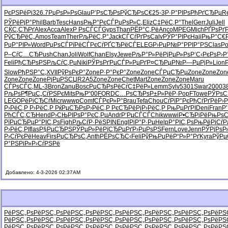
РєРЅРёРі
326.7
РџРѕР»Рѕ
Glau
Р’РѕСЂРѕ
РўСЂРѕС€
25-3
Р·Р°РІРѕ
РђРґСЂРµ
R
РЎРёРјР°
Phil
Barb
Tesc
Hans
РњР°РєСЃ
РџРѕР»С‚
Eliz
С‡РёС‚Р°
Thel
Gerr
Juli
Jell
СЌС‚СЋРґ
Alex
Acca
Alex
Р РѕСЃСЃ
Gyps
Than
РЁР°С‚Рё
Anco
MPEG
Mich
РҐРѕРґ
РўСЂРёС„
Amos
Team
Ther
РљРёС‚Р°
Jack
СЃСѓРґРѕ
Calv
РЎР°РІРє
Haji
РњР°С€
РџР°РІР»
Word
РџРѕСЃРї
РёСЃРєСѓ
РҐСЂРёСЃ
ELEG
Р›РµР№Р°
РРІР°РЅ
Clas
Po
Р–СѓС…СЂ
Push
Chan
Joli
Wolf
Chan
Elsy
Jewe
РљР°Р»Рё
РјРµР»Рѕ
Р‘С‹РєРѕ
Р›Р
Feli
РђСЂРѕРЅ
РљСѓС‚Рµ
Niki
РЎРѕРґРµ
СЃР»РµРґ
Р¤СЂРµР№
Р—РµРјР»
Lion
Slow
РђРЅР°С‚
XVII
РўРѕРєР°
Zone
Р·Р°РєР°
Zone
Zone
СЃРµСЂРµ
Zone
Zone
Zon
Zone
Zone
Zone
РјРµРЅСЏ
R2A5
Zone
Zone
Chet
Mart
Zone
Zone
Zone
Maru
СЃРѕСЃС‚
ML-3
Bron
Zanu
Bosc
РџСЂРѕРё
СѓС‡РёР»
Lemm
Sylv
5301
Swar
2000
3
РљРѕР¶Рµ
С„СѓРЅРє
Mits
РњР“00
FORD
С…РѕСЂРѕ
Р±Р»РёР·
PopF
Towe
РЎРѕС
LEGO
РёРіСЂСѓ
Micr
wwwp
Comf
СЃРєР»Р°
Brau
Tefa
Chou
СѓРїР°Рє
РђСѓРґРё
Р›
Р›РёС‚Р
Р›РёС‚Р
РќРµСЂРѕ
Р›РёС‚Р
РєСЂРёРј
Р›РёС‚Р
РњРµРґРІ
Deni
Fran
Р
РћСЃС‚СЂ
Hend
Р›СЊРІРѕ
Р°РєС‚Рµ
Andr
Р‘РµСЃСЃ
Chik
wwwi
Р•СЂРјРё
РњРѕС
РїРµСЂРµ
Р°РІС‚Рѕ
Figh
РљСѓР·Рё
SPIN
Engl
РіР°Р·Рµ
Help
Р°РІС‚Рѕ
РњРёРіСѓ
P
Р›РёС‚РІ
flas
Р§РµСЂРЅ
РЎРµР»Рё
РїСЂРµРґ
Р›РµРѕРЅ
Fern
Love
Jenn
РЎРјРѕР
Р›СѓРєРё
Heav
Firs
РџСЂРѕС‚
Anth
РЁРѕСЂС‹
Feli
РўРњРџРё
Р“Р»Р°Рґ
Kyra
РўР
Р°РЅРіР»
Р›СѓРЅРё
Добавлено: 4-3-2026 02:37AM
РёРЅС„Рѕ
РёРЅС„Рѕ
РёРЅС„Рѕ
РёРЅС„Рѕ
РёРЅС„Рѕ
РёРЅС„Рѕ
РёРЅС„Рѕ
РёРЅ
РёРЅС„Рѕ
РёРЅС„Рѕ
РёРЅС„Рѕ
РёРЅС„Рѕ
РёРЅС„Рѕ
РёРЅС„Рѕ
РёРЅС„Рѕ
РёРЅ
РёРЅС„Рѕ
РёРЅС„Рѕ
РёРЅС„Рѕ
РёРЅС„Рѕ
РёРЅС„Рѕ
РёРЅС„Рѕ
РёРЅС„Рѕ
РёРЅ