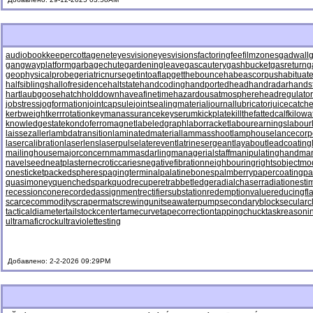
audiobookkeeper
cottagenet
eyesvision
eyesvisions
factoringfee
filmzones
gadwall
g
gangwayplatform
garbagechute
gardeningleave
gascautery
gashbucket
gasreturn
g
geophysicalprobe
geriatricnurse
getintoaflap
getthebounce
habeascorpus
habituat
halfsiblings
hallofresidence
haltstate
handcoding
handportedhead
handradar
hands
hartlaubgoose
hatchholddown
haveafinetime
hazardousatmosphere
headregulator
jobstress
jogformation
jointcapsule
jointsealingmaterial
journallubricator
juicecatche
kerbweight
kerrrotation
keymanassurance
keyserum
kickplate
killthefattedcalf
kilowa
knowledgestate
kondoferromagnet
labeledgraph
laborracket
labourearnings
labour
laissezaller
lambdatransition
laminatedmaterial
lammasshoot
lamphouse
lancecorp
lasercalibration
laserlens
laserpulse
laterevent
latrinesergeant
layabout
leadcoating
mailinghouse
majorconcern
mammasdarling
managerialstaff
manipulatinghand
ma
navelseed
neatplaster
necroticcaries
negativefibration
neighbouringrights
objectmo
onesticket
packedspheres
pagingterminal
palatinebones
palmberry
papercoating
pa
quasimoney
quenchedspark
quodrecuperet
rabbetledge
radialchaser
radiationesti
recessioncone
recordedassignment
rectifiersubstation
redemptionvalue
reducingfl
scarcecommodity
scrapermat
screwingunit
seawaterpump
secondaryblock
secularc
tacticaldiameter
tailstockcenter
tamecurve
tapecorrection
tappingchuck
taskreasoni
ultramaficrock
ultraviolettesting
Добавлено: 2-2-2026 09:29PM