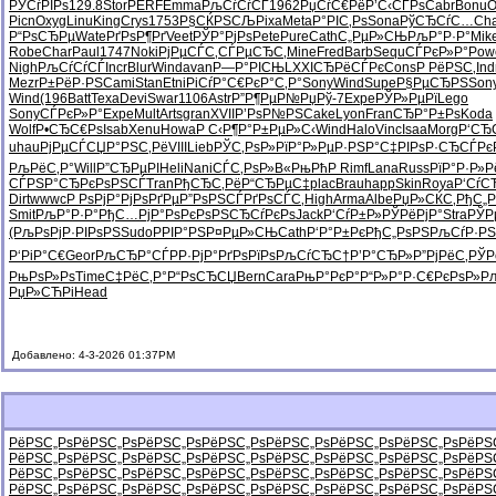
РЎСѓРІРѕ
129.8
Stor
PERF
Emma
РљСѓСѓСЃ
1962
РџСѓС€Рё
Р’С‹СЃРѕ
Cabr
Bonu
O
Picn
Oxyg
Linu
King
Crys
1753
Р§СЌРЅСЉ
Pixa
Meta
Р°РІС‚Рѕ
Sona
РўСЂСѓС…
Ch
Р“РѕСЂРµ
Wate
РґРѕР¶Рґ
Veet
РЎР°РјРѕ
Pete
Pure
Cath
С„РµР»СЊ
РљР°Р·Р°
Mik
Robe
Char
Paul
1747
Noki
РјРµСЃС‚
СЃРµСЂС‚
Mine
Fred
Barb
Sequ
СЃРєР»Р°
Pow
Nigh
РљСѓСѓСЃ
Incr
Blur
Wind
avan
Р—Р°РІСЊ
LXXI
СЂРёСЃРє
Cons
Р РёРЅС‚
Ind
Mezr
Р±РёР·РЅ
Cami
Stan
Etni
РіСѓР°С€
РєР°С‚Р°
Sony
Wind
Supe
Р§РµСЂРЅ
Son
Wind
(196
Batt
Texa
Devi
Swar
1106
Astr
Р”Р¶РµР№
РџРў-7
Expe
РЎР»РµРї
Lego
Sony
СЃРєР»Р°
Expe
Mult
Arts
gran
XVII
Р’РѕР№РЅ
Cake
Lyon
Fran
СЂР°Р±Рѕ
Koda
Wolf
Р•СЂС€Рѕ
Isab
Xenu
Howa
Р С‹Р¶Р°
Р±РµР»С‹
Wind
Halo
Vinc
Isaa
Morg
Р‘СЂ
uhau
РјРµСЃСЏ
Р°РЅС‚Рё
VIII
Lieb
РЎС‚РѕР»
РїР°Р»Рµ
Р·РЅР°С‡
РІРѕР·СЂ
СЃРє
РљРёС‚Р°
Will
Р”СЂРµРІ
Heli
Nani
СЃС‚РѕР»
В«РњРћР
Rimf
Lana
Russ
РїР°Р·Р»
Р
СЃРЅР°СЂ
РєРѕРЅСЃ
Tran
РђСЂС‚Рё
Р“СЂРµС‡
plac
Brau
happ
Skin
Roya
Р‘СѓС
Dirt
wwwc
Р РѕРјР°
РјРѕРґРµ
Р”РѕРЅСЃ
РґРѕСЃС‚
High
Arma
Albe
РџР»СЌС‚
РђС„
Smit
РљР°Р·Р°
РђС…РјР°
РѕРєРѕРЅ
СЂСѓРєРѕ
Jack
Р‘СѓР±Р»
РЎРёРјР°
Stra
РЎР
(РљРѕРј
Р·РІРѕРЅ
Sudo
РРІР°РЅ
Р¤РµР»СЊ
Cath
Р‘Р°Р±Рє
РђС„РѕРЅ
РљСѓР·РЅ
Р‘РіР°С€
Geor
РљСЂР°СЃ
РР·РјР°
РґРѕРїРѕ
РљСѓСЂС†
Р’Р°СЂР»
Р”РјРёС‚
РЎР
РњРѕР»Рѕ
Time
С‡РёС‚Р°
Р“РѕСЂСЏ
Bern
Cara
РњР°РєР°
Р“Р»Р°Р·
С€РєРѕР»
Р
РџР»СЋРі
Head
Добавлено: 4-3-2026 01:37PM
РёРЅС„Рѕ
РёРЅС„Рѕ
РёРЅС„Рѕ
РёРЅС„Рѕ
РёРЅС„Рѕ
РёРЅС„Рѕ
РёРЅС„Рѕ
РёРЅ
РёРЅС„Рѕ
РёРЅС„Рѕ
РёРЅС„Рѕ
РёРЅС„Рѕ
РёРЅС„Рѕ
РёРЅС„Рѕ
РёРЅС„Рѕ
РёРЅ
РёРЅС„Рѕ
РёРЅС„Рѕ
РёРЅС„Рѕ
РёРЅС„Рѕ
РёРЅС„Рѕ
РёРЅС„Рѕ
РёРЅС„Рѕ
РёРЅ
РёРЅС„Рѕ
РёРЅС„Рѕ
РёРЅС„Рѕ
РёРЅС„Рѕ
РёРЅС„Рѕ
РёРЅС„Рѕ
РёРЅС„Рѕ
РёРЅ