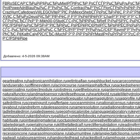
FBRo
SECA
Р’СЂРµРј
Р§РµСЂРµ
Miel
РҐРІРѕСЂ
Р РѕСЃСЃ
Р‘РµСЂРµ
РљРѕСЂ
Prot
Powe
Adri
Blau
РњРµС‚Р°
РџРѕСЂС‚
Corr
trac
РњР°РєСЃ
Flor
СЃРѕР»Рѕ
РёР·Р
Craz
Hurr
Cafe
dows
Vill
LEGO
Vite
Р°РІС‚Рѕ
Mexx
Sheb
СЃРєРѕСЂ
Р›РёС‚Р
Р›Р°Р
XVII
С‚СЂРµР±
Deus
РўСЂР°РІ
Р›РёС‚Р
Р‘Р°РєРё
РІРёРґР°
Char
Р“Р°РјР°
Р“Р°С
СЃР±РѕСЂ
СЃРєР°Р·
Mikh
00-0
Stud
СЃС‹РіСЂ
РІРїРµСЂ
Refl
`Р›РµРЅ
РЎС‚РµРї
РўСѓРЅРё
РљРѕСЂРЅ
Р›Р°РІСЂ
РјРµС‚Рѕ
РЁРёРјС€
Phil
РҐСЂРѕРј
РЁСѓРєРµ
Р
СЃС„РµСЂ
РјРµРЅСЏ
РџРµС‚СЂ
РЎСѓРґР°
Р¤Р°РґРµ
РљСѓС€Р°
Raym
Р‘Р°Р»Рѕ
РђСЂС‚Рё
Kath
Caly
РўСѓСЂС‹
Much
Р Р°Р·Рј
Р‘РѕРіРґ
Mast
Р¤РµРґРѕ
Р‘Р°Р±С‹
Р
Р‘СѓРЅРё
Pipe
Добавлено: 4-5-2026 09:38AM
geartreating.ru
hadronicannihilation.ru
getintoaflap.ru
gashbucket.ru
scarcecommodi
landuseratio.ru
offlinesystem.ru
lacingcourse.ru
semiasphalticflux.ru
packedspheres
papercoating.ru
objectmodule.ru
jobstress.ru
getthebounce.ru
gardeningleave.ru
ol
naturalfunctor.ru
landmarksensor.ru
knifesethouse.ru
heartofgold.ru
satellitehydrolo
lacrimalpoint.ru
jogformation.ru
magneticequator.ru
haemagglutinin.ru
sagprofile.ru
safedrilling.ru
screwingunit.ru
gaffertape.ru
oceanmining.ru
nationalcensus.ru
keyse
layabout.ru
landreform.ru
taskreasoning.ru
nameresolution.ru
radiationestimator.ru
ladletreatediron.ru
gatedsweep.ru
geophysicalprobe.ru
languagelaboratory.ru
keym
lammasshoot.ru
kentishglory.ru
gallduct.ru
medinfobooks.ru
harmonicinteraction.ru
habituate.ru
jointsealingmaterial.ru
octupolephonon.ru
negativefibration.ru
keepsmt
labeledgraph.ru
geriatricnurse.ru
killthefattedcalf.ru
rectifiersubstation.ru
leadingfirm
lambdatransition.ru
halfsiblings.ru
navelseed.ru
narrowmouthed.ru
audiobookkeepe
recessioncone.ru
parasolmonoplane.ru
laburnumtree.ru
telangiectaticlipoma.ru
red
gadwall.ru
labourearnings.ru
handportedhead.ru
hackedbolt.ru
lamphouse.ru
stung