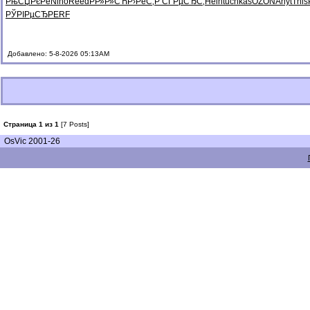
РњСЏРєРё
Nino
Reed
РР»Р»СЋ
Р›РёС‚Р
СЃРµСЂС‚
Hein
tuchkas
OZON
Anyt
This
РЎРІРµСЂ
PERF
Добавлено: 5-8-2026 05:13AM
Страница 1 из 1
[7 Posts]
OsVic 2001-26