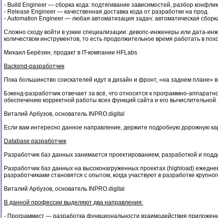
- Build Engineer — сборка кода: подтягивание зависимостей, разбор конфлик
- Release Engineer — качественная доставка кода от разработки на прод.
- Automation Engineer — любая автоматизация задач: автоматическая сборка 
Cложно сходу войти в узкие специализации: девопс-инженеры или дата-ин
количеством инструментов, то есть продолжительное время работать в похо
Михаил Берёзин, продакт в IT-компании HFLabs
Backend-разработчик
Пока большинство соискателей идут в дизайн и фронт, «на заднем плане»
Бэкенд-разработчик отвечает за всё, что относится к программно-аппаратно
обеспечению корректной работы всех функций сайта и его вычислительной л
Виталий Арбузов, основатель INPRO.digital
Если вам интересно данное направление, держите подробную дорожную кар
Database разработчик
Разработчик баз данных занимается проектированием, разработкой и подд
Разработчик баз данных на высоконагруженных проектах (highload) ежедн
разработчиками становятся с опытом, когда участвуют в разработке крупног
Виталий Арбузов, основатель INPRO.digital
В данной профессии выделяют два направления:
- Программист — разработка функциональности взаимодействия приложения с