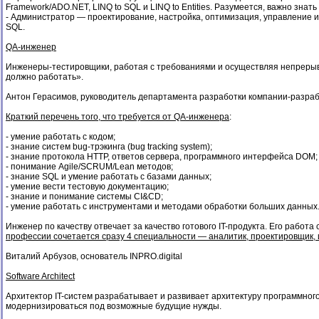
Framework/ADO.NET, LINQ to SQL и LINQ to Entities. Разумеется, важно знат
- Администратор — проектирование, настройка, оптимизация, управление 
SQL.
QA-инженер
Инженеры-тестировщики, работая с требованиями и осуществляя непрерывны
должно работать».
Антон Герасимов, руководитель департамента разработки компании-разр
Краткий перечень того, что требуется от QA-инженера
:
- умение работать с кодом;
- знание систем bug-трэкинга (bug tracking system);
- знание протокола HTTP, ответов сервера, программного интерфейса DOM;
- понимание Agile/SCRUM/Lean методов;
- знание SQL и умение работать с базами данных;
- умение вести тестовую документацию;
- знание и понимание системы CI&CD;
- умение работать с инструментами и методами обработки больших данных
Инженер по качеству отвечает за качество готового IT-продукта. Его раб
профессии сочетается сразу 4 специальности — аналитик, проектировщик,
Виталий Арбузов, основатель INPRO.digital
Software Architect
Архитектор IT-систем разрабатывает и развивает архитектуру программног
модернизироваться под возможные будущие нужды.