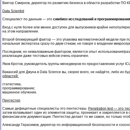
Виктор Смирнов, директор по развитию бизнеса в области разработки ПО 
Data Scientist
Специалист по данным — это
симбиоз исследований и программировани
Вход с нуля более или менее доступен для выпускников крайне непопуляр
на этом направлении.
Второй блокирующий фактор — это упаковка математической модели при пом
начальная экспертиза сразу по двум стекам, не говоря о владении микросер
Последним, но немаловажным фактором, является опыт использования/разр
реализации даже тестовых кейсов очень ограничен.
Яков Кротов, руководитель группы менеджеров по предоставлению услуг ICL
Вакансий для Джуна в Data Science вы, скорее всего, не найдёте, либо их б
областей:
статистика;
программирование;
машинное обучение.
Пентестер
Самые дефицитные специалисты это пентестеры.
Penetration test — это 
затем взламывает один из элементов защиты, проникает и закрепляется в с
финансам или документации. Пентестер делает то же самое, но только чт
Александр Герасимов, директор по информационной безопасности и сооснов