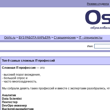
Резюме студента
OsVic.ru
>
ВУЗ РАБОТА КАРЬЕРА
>
Старшекурсник
>
IT - специалисты
Имя:
Топ-9 самых сложных IT-профессий
Сложная IT-профессия
— это
- высокий порог вхождения,
- большой спрос и
- часто многозадачность.
Мы собрали девять таких профессий и вместе с экспертами разобрались, чт
Аналитик
Data Scientist
Пентестер
DevOps-инженер
Backend-разработчик