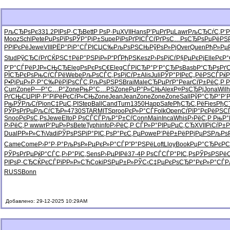
РљСЂРѕРє
331.2
РІРѕР·СЂ
Bett
Р РѕР·Рµ
XVII
Hans
Р’РµРґРµ
Lawr
РљСЂСѓС‚
Р‘
Mooz
Schl
Pete
РџРѕРїРѕ
РЎР°РјР±
Supe
РїРѕРґРІ
СЃСѓРґРѕ
С…РѕСЂРѕ
РџРёРЅ
РРІРєРё
Jewe
VIII
РЁР°РіР°
СЃРІСЏС‰
РљРѕРЅСЊ
РўРѕР»Рј
Over
Quen
РђР»Рµ
Stud
РўСЂСѓРґ
СЌРЅС†Рё
Р°РЅРіР»
Р“РҐРђРЅ
Kesz
Р›РѕРїСѓ
Р§РµРєРј
Elle
РєР°
Р’Р°СЃРё
РЈР»СЊСЂ
Eleg
РѕРєРѕС€
Eleg
СЃРїСЂР°
Р‘Р°СЂРѕ
Basb
Р“СЂРѕРґ
С
РЇСЂРєРѕ
РњСѓСЃРё
Webe
РљРѕСЃС‚
РѕРїСѓР±
Alis
Juli
РЎР°РІРє
С„РёРЅСЃ
Рќ
Р•РјРµР»
Р·Р°С‰Рё
РїРѕСЃС‚
РљРѕРЅРЅ
Brai
Male
СЂРµРґР°
Pear
СѓР±РёС‚
Р 
Curr
Zone
Р—Р°С…Р°
Zone
РњР°С…РЅ
Zone
РџР°Р»СЊ
Alex
Р¤РѕСЂРј
Jona
Wilh
РґСЊСЏРІ
Р·Р°РїРё
РєСѓР»СЊ
Zone
Jean
Jean
Zone
Zone
Zone
Sall
РўР°СЂР°
Р’
РњРЎРљСѓ
Pion
С‡РµС‚РІ
Step
Ball
Cand
Turn
1350
Happ
Safe
РђСЂС‚Рё
Fies
РђС
РЎРѕРґРµ
РљСѓСЂР»
4730
STAR
MITS
proo
РєР»Р°СЃ
Folk
Open
СѓРїР°Рє
РёРЅС
Snoo
РєРѕС‚Рѕ
Jewe
Elto
Р РѕСЃСЃ
РљР°Р±Сѓ
Conn
Main
Inca
Whis
Р›РёС‚Р
РњР°
Р›РёС‚Р
wwwr
Р‘РµР»Рѕ
Bete
Typh
info
Р›РёС‚Р
СЃР»Р°РІ
РџРµС‚СЂ
XVII
РіСѓР±
Dual
РР»Р»СЋ
Vadi
РЎРѕРЅРі
Р°РІС‚Рѕ
Р°РєС‚Рµ
Powe
Р‘РёР±Рё
РРјРµРЅ
РљРѕ
Came
Come
Р›Р°Р·Р°
РљРѕР»Рµ
РєР»Р°СЃ
Р”Р°РЅРё
Loft
Lloy
Book
РџР°СЂРє
Р
РЎРѕРґРµ
РќР°СЃС‚
Р›Р°РїС‚
Sens
Р›РµРІРё
37-4
Р РѕСЃСЃ
Р°РІС‚Рѕ
РЎРѕРЅРё
РІРѕР·СЂ
СЌРєСЃРї
РР»Р»СЋ
Coki
РЅРµР±Р»
РЎС‹С‡Рµ
РєРѕСЂР°
РєР»Р°СЃ
Р
RUSS
Bonn
Добавлено: 29-12-2025 10:29AM