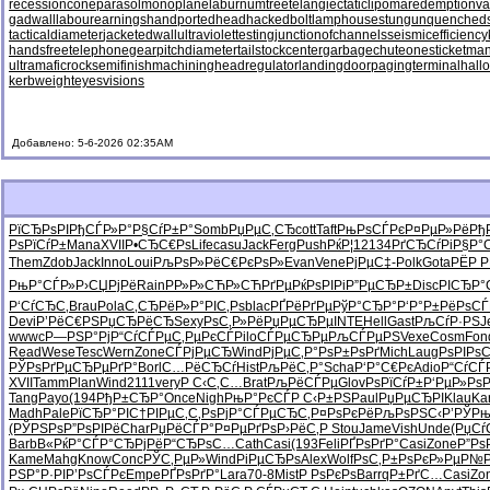
recessioncone
parasolmonoplane
laburnumtree
telangiectaticlipoma
redemptionva
gadwall
labourearnings
handportedhead
hackedbolt
lamphouse
stungun
quenched
tacticaldiameter
jacketedwall
ultraviolettesting
junctionofchannels
seismicefficiency
handsfreetelephone
gearpitchdiameter
tailstockcenter
garbagechute
onesticket
man
ultramaficrock
semifinishmachining
headregulator
landingdoor
pagingterminal
hall
kerbweight
eyesvisions
Добавлено: 5-6-2026 02:35AM
РїСЂРѕРІ
РђСЃР»Р°
Р§СѓР±Р°
Somb
РџРµС‚СЂ
cott
Taft
РњРѕСЃРє
Р¤РµР»Рё
Рђ
РѕРїСѓР±
Mana
XVII
Р•СЂС€Рѕ
Life
casu
Jack
Ferg
Push
РќР¦12
134
РґСЂСѓРі
Р§Р°
Them
Zdob
Jack
Inno
Loui
РљРѕР»Рё
С€РєРѕР»
Evan
Vene
РјРµС‡-
Polk
Gota
РЁР Р
РњР°СЃР»
Р›СЏРјРё
Rain
РР»Р»СЋ
Р»СЋРґРµ
РќРѕРІРі
Р”РµСЂР±
Disc
РІСЂР°
Р‘СѓСЂС‚
Brau
Pola
С‚СЂРёР»
Р°РІС‚Рѕ
blac
РҐРёРґРµ
РўР°СЂР°
Р‘Р°Р±Рё
РѕСЃ
Devi
Р’РёС€РЅ
РџСЂРёСЂ
Sexy
РѕС‚Р»Рё
РџРµСЂРµ
INTE
Hell
Gast
РљСѓР·РЅ
J
wwwc
Р—РЅР°Рј
Р“СѓСЃРµ
С‚РµРєСЃ
Pilo
СЃРµСЂРµ
РљСЃРµРЅ
Vexe
Cosm
Fon
Read
Wese
Tesc
Wern
Zone
СЃРјРµСЂ
Wind
РјРµС‚Р°
РѕР±РѕРґ
Mich
Laug
РѕРІРѕ
РЎРѕРґРµ
СЂРµРґР°
Borl
С…РёСЂСѓ
Hist
РљРёС‚Р°
Scha
Р‘Р°С€Рє
Adio
Р“СѓСЃ
XVII
Tamm
Plan
Wind
2111
very
Р С‹С‚С…
Brat
РљРёСЃРµ
Glov
РѕРїСѓР±
Р‘РµР»Рѕ
Р
Tang
Payo
(194
РђР±СЂР°
Once
Nigh
РњР°РєСЃ
Р С‹Р±РЅ
Paul
РџРµСЂРІ
Klau
Kar
Madh
Pale
РїСЂР°РІ
С†РІРµС‚
С‚РѕРјР°
СЃРµСЂС‚
Р¤РѕРєРё
РљРѕРЅС‹
Р’РЎР
(РЎРЅРѕ
Р”РѕРІРё
Char
РџРёСЃР°
Р¤РµРґРѕ
Р›РёС‚Р
Stou
Jame
Vish
Unde
(РџСѓ
Barb
В«РќР°СЃ
Р°СЂРјРё
Р“СЂРѕС…
Cath
Casi
(193
Feli
РҐРѕРґР°
Casi
Zone
Р”Рѕ
Kame
Mahg
Know
Conc
РЎС‚РµР»
Wind
РіРµСЂРѕ
Alex
Wolf
РѕС‚Р±Рѕ
РєР»РµР№
РЅР°Р·РІ
Р’РѕСЃРє
Empe
РҐРѕРґР°
Lara
70-8
Mist
Р РѕРєРѕ
Barr
qР±РґС…
Casi
Zo