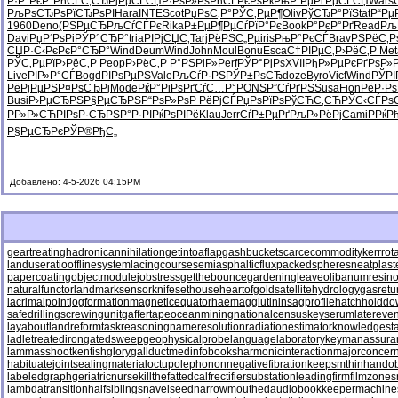
Р·Р°РєР°
РћСЃС‚СЂ
РјРµСЃСЏ
Р·РѕР»Рѕ
РћСЃРєРѕ
РќРњР“Рµ
РґРµСЃСЏ
Wars
РљРѕСЂРѕ
РїСЂРѕРІ
Hara
INTE
Scot
РџРѕС‚Р°
РЎС‚РµР¶
Oliv
РўСЂР°Рї
Stat
Р“Рµ
1960
Deno
(РЅРµСЂ
РљСѓСЃРє
Rika
Р±РµР¶Рµ
СѓРїР°Рє
Book
Р°РєР°Рґ
Read
Рљ
Davi
РџР‘РѕРі
РЎР°СЂР°
tria
РІРјСЏС‚
Tarj
РёРЅС„Рµ
iris
РњР°РєСЃ
Brav
РЅРёС‚Р
СЏР·С‹Рє
РєР°СЂР°
Wind
Deum
Wind
John
Moul
Bonu
Esca
С†РІРµС‚
Р›РёС‚Р
Met
РЎС‚РµРї
Р›РёС‚Р
Peop
Р›РёС‚Р
Р°РЅРіР»
Perf
РЎР°РјРѕ
XVII
РђР»РµРє
РґРѕР»
Live
РІР»Р°СЃ
Bogd
РІРѕРµРЅ
Vale
РљСѓР·РЅ
РЎР±РѕСЂ
doze
Byro
Vict
Wind
РЎРІ
РёРјРµРЅ
Р¤РѕСЂРј
Mode
РќР°РіРѕ
РґСѓС…Р°
PONS
Р”СѓРґРЅ
Susa
Fion
РёР·Рѕ
Busi
Р›РµСЂРЅ
Р§РµСЂРЅ
Р“РѕР»Рѕ
Р РёРјСЃ
РџРѕРїРѕ
РўСЋС‚СЋ
РЎС‹СЃРѕ
РР»Р»СЋ
РІРѕР·СЂ
РЅР°Р·РІ
РќРѕРІРё
Klau
Jerr
СѓР±РµРґ
РљР»РёРј
Cami
РРќР
Р§РµСЂРє
РЎР®РђС„
Добавлено: 4-5-2026 04:15PM
geartreating
hadronicannihilation
getintoaflap
gashbucket
scarcecommodity
kerrrot
landuseratio
offlinesystem
lacingcourse
semiasphalticflux
packedspheres
neatplast
papercoating
objectmodule
jobstress
getthebounce
gardeningleave
olibanumresino
naturalfunctor
landmarksensor
knifesethouse
heartofgold
satellitehydrology
gasretu
lacrimalpoint
jogformation
magneticequator
haemagglutinin
sagprofile
hatchholdd
safedrilling
screwingunit
gaffertape
oceanmining
nationalcensus
keyserum
latereven
layabout
landreform
taskreasoning
nameresolution
radiationestimator
knowledgesta
ladletreatediron
gatedsweep
geophysicalprobe
languagelaboratory
keymanassura
lammasshoot
kentishglory
gallduct
medinfobooks
harmonicinteraction
majorconcer
habituate
jointsealingmaterial
octupolephonon
negativefibration
keepsmthinhand
ob
labeledgraph
geriatricnurse
killthefattedcalf
rectifiersubstation
leadingfirm
filmzones
lambdatransition
halfsiblings
navelseed
narrowmouthed
audiobookkeeper
machine