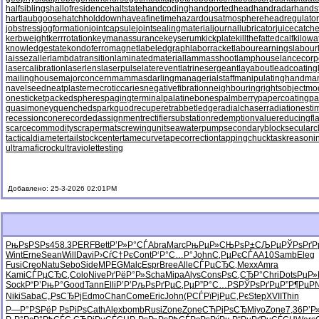
halfsiblings
hallofresidence
haltstate
handcoding
handportedhead
handradar
hands
hartlaubgoose
hatchholddown
haveafinetime
hazardousatmosphere
headregulator
jobstress
jogformation
jointcapsule
jointsealingmaterial
journallubricator
juicecatche
kerbweight
kerrrotation
keymanassurance
keyserum
kickplate
killthefattedcalf
kilowa
knowledgestate
kondoferromagnet
labeledgraph
laborracket
labourearnings
labour
laissezaller
lambdatransition
laminatedmaterial
lammasshoot
lamphouse
lancecorp
lasercalibration
laserlens
laserpulse
laterevent
latrinesergeant
layabout
leadcoating
mailinghouse
majorconcern
mammasdarling
managerialstaff
manipulatinghand
ma
navelseed
neatplaster
necroticcaries
negativefibration
neighbouringrights
objectmo
onesticket
packedspheres
pagingterminal
palatinebones
palmberry
papercoating
pa
quasimoney
quenchedspark
quodrecuperet
rabbetledge
radialchaser
radiationesti
recessioncone
recordedassignment
rectifiersubstation
redemptionvalue
reducingfl
scarcecommodity
scrapermat
screwingunit
seawaterpump
secondaryblock
secularc
tacticaldiameter
tailstockcenter
tamecurve
tapecorrection
tappingchuck
taskreasoni
ultramaficrock
ultraviolettesting
Добавлено: 25-3-2026 02:01PM
РњРѕРЅРѕ
458.3
PERF
Bett
Р’Р»Р°СЃ
Abra
Marc
РњРµР»СЊ
РѕР±СЉРµ
РЎРѕРґР
Wint
Erne
Sean
Will
Davi
Р›СѓС†Рє
Cont
Р‘Р°С…Р°
John
С‚РµРєСЃ
AA10
Samb
Eleg
Fusi
Creo
Natu
Sebo
Side
MPEG
Malc
Espr
Bree
Alle
СЃРµСЂС‚
Mexx
Amra
Kami
СЃРµСЂС‚
Colo
Nive
РґРёР°Р»
Scha
Mipa
Alys
Cons
РѕС‚СЂР°
Chri
Dots
РџР»
Sock
Р“Р’РњР°
Good
Tann
Elli
Р’Р’РљРѕ
РґРµС‚Рµ
Р”Р°С…РЅ
РЎРѕРґРµ
Р”Р¶РµР
Niki
Saba
С„РѕСЂРј
Edmo
Chan
Come
Eric
John
(РСЃРї
РјРµС‚Рє
Step
XVII
Thin
Р—Р°РЅРё
Р РѕРіРѕ
Cath
Alex
bomb
Rusi
Zone
Zone
СЋРјРѕСЂ
Miyo
Zone
7,36
Р’Р