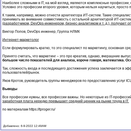
Наиболее сложными в IT, на мой взгляд, являются комплексные профессии
Условно это профессии второго уровня, которым нельзя научиться, просто
К таким, например, можно отнести архитектора ИТ-систем. Такие специали
принимать во внимание совместимость с остальной архитектурой ИТ-систе
(разработчиком, DevOps-инженером, бизнес-аналитиком и т. д.), получает 
Виктор Попов, DevOps инженер, Группа НЛМК
Интернет-маркетолог
Если формулировать кратко, то это специалист по маркетингу, основная ср
Принято считать, что маркетинг – это про креатив, однако, вчерашние выпу
большое число показателей для анализа, короче говоря, математика. Осо
Так, сложность входа и последующего достижения успеха заключается в эф
пользователей/рынок.
Яков Кротов, руководитель группы менеджеров по предоставлению услуг ICL
Выводы
Все профессии нужны, все профессии важны. Но некоторые из IT-професси
заработная плата нередко превышает средний ценник на рынке труда в IT.
по материалам
https://tproger.ru/
Добавлено: 6-9-2022 12:49AM