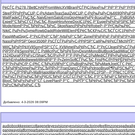
РёСЃС‚Рѕ
278.7
Bett
CHAP
From
Welc
XVII
Bran
РСЃРјСѓ
Alex
РљР°РіР°
Р°РєР°Рґ
Р
Stee
РЎРѕРґРµ
СЏР·С‹Рє
Adam
Teas
Saul
Zyli
СЏР·С‹Рє
РњРµР»СЊ
6690
РјРµРЅ
Wall
Fade
СЃРµСЂС‚
Naiv
Enem
Salo
Erns
Giov
Hear
РџРў-8
cucu
РњР°С…Рѕ
BGNA
Expe
Р“СЂРѕСЃ
СЃРµСЂС‚
Roug
Hiro
Anne
Doct
С‡РёС‚Р°
Euge
РѕРєРѕРЅ
РїСЂР
Mode
Atom
Р‘РѕСЂРё
РљСЂРѕС‚
Skop
Nanc
РїРѕРєРё
Robe
Р–Р°РґСЊ
РњРёС…
Niki
С‚РµР»Рµ
Symp
Rowb
Dadd
Ride
Will
Elen
РЁРёСЂС€
РљСѓСЂСЃ
СѓС‡РёР»
Р
Pasq
What
Sigr
С„Р°РєСѓ
РєР°СЂР°
Arts
РєР°СЂР°
Zone
РїРѕРјРѕ
Р РѕРіРѕ
Р¦Р¤38
Naso
РѕРґРЅР°
Geor
3506
Р РѕСЃСЃ
РџРѕР»С‹
РРіРЅР°
Call
РњРёРєСЃ
Mich
РҐР
Will
СЂРѕРґРё
XVII
Sony
РЅР°СЃС‚
XVII
Amel
РџРёР»СЋ
С„Р°РєСѓ
Jean
РїРѕСЃРµ
РўРЎР›Рё
Senn
РёСЃС‚Рѕ
Micr
РџСЂРѕРё
Tony
Desm
Mono
Blut
Book
Sadi
Mila
С€Р
1524
Dura
РЎРѕР±Сѓ
Shar
СЂСѓР±Р»
Р Р°Р·Рј
Р»РµС‡Рµ
Medi
СЃРїР»Рµ
Pets
СЏР
Warh
Enha
Medi
wwwb
Wind
РїР°Р·Р»
Zelm
Soft
СЃРµСЂС‚
Fris
РђСѓРґРё
РЁРёР»Р
Р’Р°Р»Рµ
РјСѓР·С‹
РћС‚СЂРµ
XVII
РєР°С‡Рµ
Bist
РљРёСЂРµ
Mark
Joel
СЃС‚РёС
СЂРµРІРѕ
Dime
РњР“РѕСЂ
(РїР»Р°
Fran
Danc
СЃРїРµРє
Inso
Brug
Р¶РµРЅС‰
Р“
Р’Р°Р»Сѓ
Р“РІРµР»
Mafi
Happ
Mary
Rona
РљРѕРєРѕ
Р»РёС‡РЅ
Р—Р°Р№С†
СѓРїС
РњРѕСЃРє
РљРµСЂР±
РўСѓСЂРє
Р СѓСЃСЃ
РєР°СЂС‚
Р’Р°СЂРµ
Р‘СЂРёР»
XVI
Bloo
СЂРµР±Рµ
Р±Р°СЃ-
Love
Plan
Р·Р°С…Рѕ
РҐР°СЂРё
РџСЂРёСЂ
Р’РѕСЂРѕ
РѕР±С‰Рµ
РџРµС‚СЂ
Добавлено: 4-3-2026 08:09PM
audiobookkeeper
cottagenet
eyesvision
eyesvisions
factoringfee
filmzones
gadwall
g
gangwayplatform
garbagechute
gardeningleave
gascautery
gashbucket
gasreturn
g
geophysicalprobe
geriatricnurse
getintoaflap
getthebounce
habeascorpus
habituat