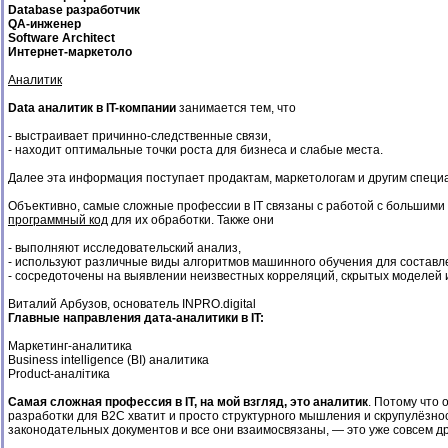
Database разработчик
QA-инженер
Software Architect
Интернет-маркетоло
Аналитик
Data аналитик в IT-компании
занимается тем, что
- выстраивает причинно-следственные связи,
- находит оптимальные точки роста для бизнеса и слабые места.
Далее эта информация поступает продактам, маркетологам и другим специ
Объективно, самые сложные профессии в IT связаны с работой с большими 
программный код
для их обработки. Также они
- выполняют исследовательский анализ,
- используют различные виды алгоритмов машинного обучения для составл
- сосредоточены на выявлении неизвестных корреляций, скрытых моделей 
Виталий Арбузов, основатель INPRO.digital
Главные направления дата-аналитики в IT:
Маркетинг-аналитика
Business intelligence (BI) аналитика
Product-аналітика
Самая сложная профессия в IT, на мой взгляд, это аналитик
. Потому что
разработки для B2C хватит и просто структурного мышления и скрупулёзнос
законодательных документов и все они взаимосвязаны, — это уже совсем др