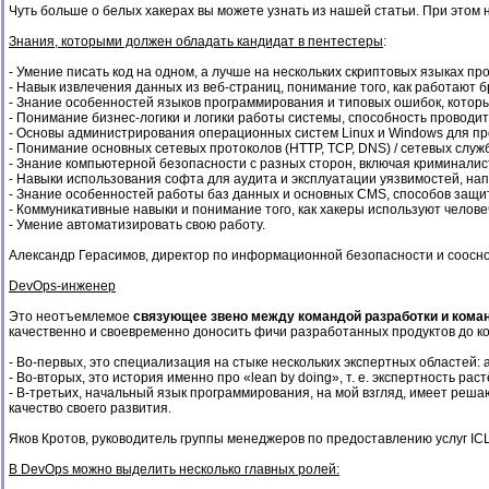
Чуть больше о белых хакерах вы можете узнать из нашей статьи. При этом
Знания, которыми должен обладать кандидат в пентестеры
:
- Умение писать код на одном, а лучше на нескольких скриптовых языках пр
- Навык извлечения данных из веб-страниц, понимание того, как работают 
- Знание особенностей языков программирования и типовых ошибок, которы
- Понимание бизнес-логики и логики работы системы, способность проводи
- Основы администрирования операционных систем Linux и Windows для про
- Понимание основных сетевых протоколов (HTTP, TCP, DNS) / сетевых служб 
- Знание компьютерной безопасности с разных сторон, включая криминалист
- Навыки использования софта для аудита и эксплуатации уязвимостей, напри
- Знание особенностей работы баз данных и основных CMS, способов защит
- Коммуникативные навыки и понимание того, как хакеры используют чело
- Умение автоматизировать свою работу.
Александр Герасимов, директор по информационной безопасности и сооснов
DevOps-инженер
Это неотъемлемое
связующее звено между командой разработки и кома
качественно и своевременно доносить фичи разработанных продуктов до к
- Во-первых, это специализация на стыке нескольких экспертных областей:
- Во-вторых, это история именно про «lean by doing», т. е. экспертность ра
- В-третьих, начальный язык программирования, на мой взгляд, имеет реш
качество своего развития.
Яков Кротов, руководитель группы менеджеров по предоставлению услуг ICL
В DevOps можно выделить несколько главных ролей: