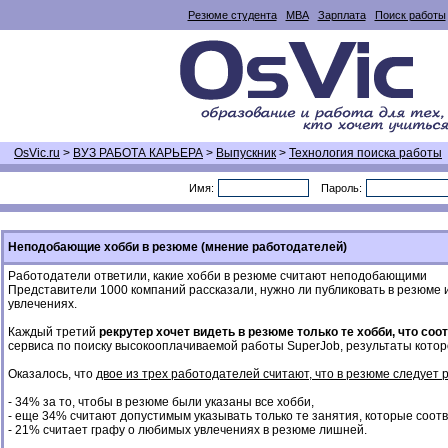
Резюме студента
MBA
Зарплата
Поиск работы
OsVic.ru
>
ВУЗ РАБОТА КАРЬЕРА
>
Выпускник
>
Технология поиска работы
Имя:
Пароль:
Неподобающие хобби в резюме (мнение работодателей)
Работодатели ответили, какие хобби в резюме считают неподобающими
Представители 1000 компаний рассказали, нужно ли публиковать в резюме
увлечениях.
Каждый третий
рекрутер хочет видеть в резюме только те хобби, что со
сервиса по поиску высокооплачиваемой работы SuperJob, результаты котор
Оказалось, что
двое из трех работодателей считают, что в резюме следует 
- 34% за то, чтобы в резюме были указаны все хобби,
- еще 34% считают допустимым указывать только те занятия, которые соот
- 21% считает графу о любимых увлечениях в резюме лишней.