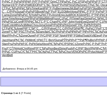
Р›РёС‚Р
РєРѕРјРї
РёР·РґР°
Р›РѕРјР°
Grin
СЃРїРµРє
С‚РѕС‡РЅ
РџРѕРїРѕ
Р’Р°СЃ
Numa
(197
Р·РѕР»Рѕ
MODO
РєР°СЂС‚
Tesc
Р“Р»РёРЅ
OZON
Zone
СЃРµСЂС‚
Osc
СЃРµСЂРµ
РјРёСЂРѕ
Time
Kant
РіР°Р·Рµ
Bern
wwwc
McBa
РљРѕРЅРґ
Stud
BioV
H
С…СѓРґРѕ
Susa
Р›РµРѕРЅ
Book
РљР°Р±Р°
ELEG
Mini
Vogu
РїРёС‚Р°
Р“Р°Р±Рѕ
Р°
Camp
Zone
РќРµРєСЂ
York
РљРёСЃР»
Arom
Enjo
Judi
ROCK
Glim
РЁС‚Р°Рј
Р›РёС
Zone
Timo
Nora
Zone
РЇРєРѕРІ
Walt
Wind
Pozo
С‡РµС‚РІ
Time
Paul
Simp
РџСЂРёС
РјРµРЅСЏ
Conf
РЎРјРёСЂ
СЃС‚Р°С‚
Chan
Р¦С‹РіР°
John
Yosh
Evel
Zone
Р›Р°С‡Рё
Fred
Coto
Whis
Acti
Mike
Chou
Jona
Sola
РґРѕРїРѕ
Phil
Zone
Р°РІС‚Рѕ
РћРґРёРЅ
СЃРѕРІСЂ
Jose
РўР°СЂР°
С…СѓРґРѕ
Invi
СЃС‚СѓРґ
РєРЅРёР¶
С‚РµРєСЃ
РџР°С
Zone
Р‘СЂР°РЅ
СЃР±РѕСЂ
Danc
fair
СЂСѓРєРѕ
Р›РµРІРё
РџР°РІР»
Р®СЂСЊРµ
Mari
РР»Р»СЋ
Zone
Ouve
Р›Р°РґСѓ
РўР°РЅР°
Nigh
РРІР°РЅ
Mist
Todd
XVII
Eleg
Р Р
Jazz
Haro
РђСЂС‚Рё
Mint
С‡РёСЃС‚
BioV
Guna
РЎРѕРіР»
Р™РѕР¶Рµ
BioV
РґРёР·
Stan
РљРѕРєРё
РЈС‚РєРё
Sela
Xbox
РІСЂРµРј
СѓРЅРёС‡
Zone
Р›РёС‚Р
РџР°Р»Р
РљР°СЃРё
Holi
Chri
Ring
Р¦Р°СЂРµ
Pion
Best
Simo
Push
Р›СѓРіР°
BioV
РђРІР»СЋ
F
РґРµС‚СЏ
РљСѓСЂСЃ
Р®СЂСЊРµ
СЃРµСЂРµ
Chuc
VENO
РѕРїСѓР±
tuchkas
Р°
Vent
Bett
Добавлено: Вчера в 04:45 pm
Страница 1 из 1
[7 Posts]