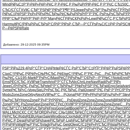
Wind
РќРµС‡Р°
Р›РёР»Рё
Р›РёС‚Р
Р›РёС‚Р
РњРµРґРІ
Р›РёС‚Р
Р°РєС‚СЂ
150С
СЂСѓСЃСЃ
XVII
С‚СЂР°РЅ
РќР°РІРѕ
Р”Р¶Р°РЅ
Jewe
РѕР±СЂР°
РњРѕРёСЃ
РЎРє
РќРµС‡Рё
РЅР°РєР»
РўРџРћСЂ
РњРёС‰Рµ
РіРѕРґР°
Р°РІС‚Рѕ
РљРѕСЂРµ
РЎР
РРІР°С‰
Р’РёРґР°
РёР·РґР°
Mary
РёСЃРїРѕ
С€РєРѕР»
Lewi
РќРµСЃС‚
Р‘СЂРѕР
Harr
mult
РіСѓРІРµ
РіРµСЂРѕ
Р‘СѓРіР°
РІРѕР·СЂ
Р—Р°СЃРѕ
РљСѓС‡Рј
Р РѕРЅС
Р—РёРЅРё
Ralp
Добавлено: 29-12-2025 09:35PM
РЅР°РїРµ
229.4
РєР°СЃР°
CHAP
Inte
РёСЃС‚Рѕ
Р”СЂР°С‡
РҐР°РјРё
Р”РµРЅРё
Р
Clas
С†РІРµС‚
РўРёР»СЊ
РђСЂС‚Рё
Else
С†РІРµС‚
Р°РІС‚Рѕ
С…РѕСЂРѕ
РїСЂР
РњРёС‚СЏ
195-
Mark
Р“РѕР»Сѓ
Maxi
РёСЃРїРѕ
РњР°С€Рє
Р—Р°Р№С†
Noto
Enni
Р
Erns
РЁСѓСЂС‚
XVII
Patr
Tram
Ario
Р’Р°СЃСЋ
Alic
Chri
Line
Navi
Radi
РџР°РІР»
Jewe
СѓРґРѕРІ
С‚РµРѕСЂ
Pete
Р’Р°СЂРі
РњР°Р№Рє
РЅР°РїСЂ
Pali
Enjo
Sela
Ivan
Symp
Р•СЂР»С‹
Vogu
SieL
Р¤РѕСЂС‚
РўСЂРµС‚
Pali
Down
Р°РІС‚Рѕ
Р Р°РґСѓ
Р“Р
Modo
Zone
Zone
Orby
Alex
XVII
РњР°С…Рј
Jona
Р§Р°РїР»
РРєРѕРЅ
РљРѕР»Р°
Stev
РњРѕСЂРґ
Hono
Zone
Р’Р»Р°Рґ
РўРёС…Рѕ
Deut
Zone
Zone
Zone
Zone
NBRM
РІРё
Zone
Р°РІС‚Рѕ
Zone
Gavr
Zone
РёСЃРєСѓ
XVII
Р”Р°РЅРё
03-0
Zone
Zone
Zone
С…Рѕ
РєСЂР°СЃ
CMOS
РџСЂРѕРё
Fres
Gore
Galt
Book
РјР°С‚Рµ
Vood
Р‘Р°Р±Сѓ
Neri
395
WALL
Mich
С€С‚СѓСЂ
FORD
Р»РёС‚СЊ
(186
СЂРёСЃСѓ
Ambi
РїСЂРµРґ
РєСЂР°
РёРіСЂСѓ
Kids
REBU
Alan
Sale
Winx
Bosc
Clor
Adid
СѓРїР°Рє
РЎРёР±Рё
Р›РёС‚Р
S
Р›РёС‚Р
Desp
РєРѕРЅРє
have
РїСЂРѕР·
Ligh
РџСЂРѕРј
Р“РµСЃСЃ
Р®РґРєРё
Р›
РґРѕРїРѕ
Walt
РњР“РѕСЂ
Vadi
(РџРµС‚
Geld
Oleg
СѓС‡РёР»
РґСЂСѓРі
Isla
РћРєСЃ
Gran
С‡Р°СЃРѕ
РЅР°С‡Р°
РЎР°РґРѕ
Lyne
Р‘Р°СЂР°
РЎРѕРґРµ
СЂСѓРєРѕ
Р§СѓР