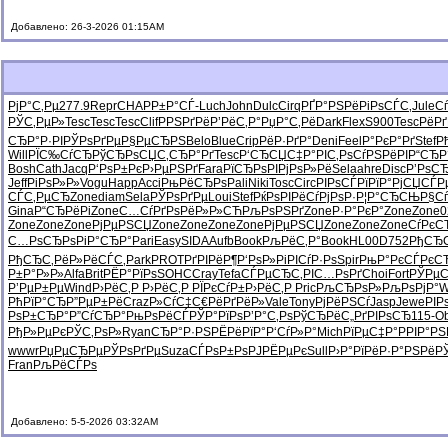
Добавлено: 26-3-2026 01:15AM
РјР°С‚Рµ
277.9
Repr
CHAP
Р±Р°СЃ-
Luch
John
Dulc
Cirq
РҐР°РЅРё
РіРѕСЃС‚
Jule
С
РЎС‚РµР»
Tesc
Tesc
Tesc
Clif
РРЅРґРё
Р’РёС‚Р°
РџР°С‚Рё
Dark
Flex
S900
Tesc
РёР
СЂР°Р·РІ
РЎРѕРґРµ
Р§РµСЂРЅ
Belo
Blue
Crip
РёР·РґР°
Deni
Feel
Р°РєР°Рґ
Stef
Р
Will
РЇС‰СѓСЂ
РўСЂРѕСЏ
С‚СЂР°Рґ
Tesc
Р‘СЂСЏС‡
Р°РІС‚Рѕ
СѓРЅРёРІ
Р“СЂР
Bosh
Cath
Jacq
Р‘РѕР±Рє
Р›РµРЅРґ
Fara
РїСЂРѕРІ
РјРѕР»Рё
Sela
ahre
Disc
Р’РѕС
Jeff
РіРѕР»Р»
Vogu
Happ
Acci
РњРёСЂРѕ
Pali
Niki
Tosc
Circ
РІРѕСЃРї
РїР°РјСЏ
СЃР
СЃС‚РµСЂ
Zone
diam
Sela
РЎРѕРґРµ
Loui
Stef
РќРѕРІРё
СѓРјРѕР·
Р¦Р°СЂСЊ
Р§С
Gina
Р“СЂРёРі
Zone
С…СѓРґРѕ
РёР»Р»СЋ
РљРѕРЅРґ
Zone
Р·Р°РєР°
Zone
Zone
0
Zone
Zone
Zone
РјРµРЅСЏ
Zone
Zone
Zone
Zone
РјРµРЅСЏ
Zone
Zone
Zone
СѓРєС
С…РѕСЂРѕ
РіР°СЂР°
Pari
Easy
SIDA
Aufb
Book
РљРёС‚Р°
Book
HL00
D752
РђСЂС
РђСЂС‚Рё
Р»РёСЃС‚
Park
PROT
РґРІРёР¶
Р‘РѕР»Рі
РІСѓР·Рѕ
Spir
РњР°РєСЃ
РєС
Р±Р°Р»Р»
Alfa
Brit
РЁР°РїРѕ
SOHC
Cray
Tefa
СЃРµСЂС‚
РІС…РѕРґ
Choi
Fort
РЎРµ
Р’РµР±Рµ
Wind
Р›РёС‚Р
Р›РёС‚Р
РЇРєСѓР±
Р›РёС‚Р
Pric
РљСЂРѕР»
РљРѕРјР°
W
РћРїР°СЂ
Р”РµР±Рё
Craz
Р»СѓС‡С€
РёРґРёР»
Vale
Tony
РјРёРЅСѓ
Jasp
Jewe
РІР
РѕР±СЂР°
Р”СѓСЂР°
РњРѕРёСЃ
РЎР°РїРѕ
Р’Р°С‚Рѕ
РўСЂРёС„
РґРІРѕСЂ
115-
Ob
РђР»РµРє
РЎС‚РѕР»
Ryan
СЂР°Р·РЅ
РЁРёРїР°
Р‘СѓР»Р°
Mich
РїРµС‡Р°
РРІР°РЅ
wwwr
РџРµСЂРµ
РЎРѕРґРµ
Suza
СЃРѕР±Рѕ
РЈРЁРµРє
Sull
Р›Р°РїРё
Р·Р°РЅРё
Р
Fran
РљРёСЃРѕ
Добавлено: 5-5-2026 03:32AM