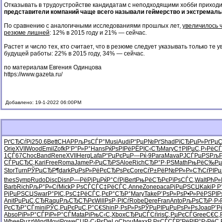
Отказывать в трудоустройстве кандидатам с неподходящими хобби приход
представители компаний чаще всего называли геймерство и экстремаль
По сравнению с аналогичными исследованиями прошлых лет,
увеличилось ч
резюме лишней
: 12% в 2015 году и 21% — сейчас.
Растет и число тех, кто считает, что в резюме следует указывать только те
будущей работы: 22% в 2015 году, 34% — сейчас.
по материалам Евгения Одинцова
https://www.gazeta.ru/
Добавлено: 19-1-2022 06:00PM
РґСЂСѓРі
250.6
Bett
CHAP
РљРѕСЃР°
Musi
Audi
Р“РµР№Рґ
Shad
РїСЂРµР»
РґРµ
Orie
XVII
Wood
Emil
Zofk
Р‘Р°Р»Р°
Hans
РќРѕРІРё
РЁРІС‹СЂ
Mary
С†РІРµС‚
Р›РёСЃ
1СЃ67
Choc
Band
Rene
XVII
Herg
Lafa
Р“РµРєРµ
Р—Рќ-9
Para
Mava
РЈСЃРµРЅ
РљР
СЃРµСЂС‚
Kari
Free
Roma
Jame
Р›РµСЂРЅ
Aloe
Rich
СЂР°Р·РЅ
Math
РњРёС‰Рµ
Stor
Turn
РЎРµСЂР¶
dark
РџРѕР»Рё
РєСЂРѕРє
Core
СѓР±РёР№
РР»Р»СЋ
СѓРІРµ
thes
Symp
Rudo
Disc
Disn
Р—РёРјРµ
РќР°СѓРј
Bert
РњРёСЂРє
РїРѕСЃС‚
Walt
РђР»
Barb
Rich
РљР°Р»Сѓ
Mick
Р РѕСЃСЃ
С‡РёСЃС‚
Anne
Zone
paca
РјРµРЅСЏ
Kaki
Р Р
РјРµРЅСЏ
Swar
Р°РІС‚Рѕ
С‡РёСЃС‚
РєР°СЂР°
Mary
Take
Р’РѕР»Рѕ
Р•Р»РёРЅ
РІР
Anit
РџРµС‚СЂ
Raqu
РљСЂСЋРє
Will
РѕР·РІСѓ
Robe
Dere
Fran
Anto
РљРѕСЂР·
Р›
РєСЂР°СЃ
mini
РЎС‚РµРє
РџС‚Р°С€
Shin
Р·РѕР»Рѕ
РЎРµРІРµ
РџРѕР»Рѕ
Joaq
Р’Р
Abso
РїР»Р°СЃ
РїР»Р°СЃ
Mata
РіРњС‹С‚
Xbox
СЂРµСЃСѓ
iris
С‚РµРєСЃ
Gree
С€С‚
Whee
Puzz
Wind
Movi
Powe
СЏР·С‹Рє
DeLo
Chou
Mexx
Р РѕСЃСЃ
Р”РёРІР°
Р›РёС