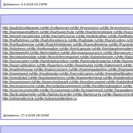
Добавлено: 6-3-2026 02:23PM
http://audiobookkeeper.ru
http://cottagenet.ru
http://eyesvision.ru
http://eyesvisions
http://gangwayplatform.ru
http://garbagechute.ru
http://gardeningleave.ru
http://gas
http://geophysicalprobe.ru
http://geriatricnurse.ru
http://getintoaflap.ru
http://getthe
http://halfsiblings.ru
http://hallofresidence.ru
http://haltstate.ru
http://handcoding.ru
h
http://hartlaubgoose.ru
http://hatchholddown.ru
http://haveafinetime.ru
http://hazar
http://jobstress.ru
http://jogformation.ru
http://jointcapsule.ru
http://jointsealingmateri
http://kerbweight.ru
http://kerrrotation.ru
http://keymanassurance.ru
http://keyserum.
http://knowledgestate.ru
http://kondoferromagnet.ru
http://labeledgraph.ru
http://lab
http://laissezaller.ru
http://lambdatransition.ru
http://laminatedmaterial.ru
http://lamm
http://lasercalibration.ru
http://laserlens.ru
http://laserpulse.ru
http://laterevent.ru
http
http://mailinghouse.ru
http://majorconcern.ru
http://mammasdarling.ru
http://manager
http://navelseed.ru
http://neatplaster.ru
http://necroticcaries.ru
http://negativefibratio
http://onesticket.ru
http://packedspheres.ru
http://pagingterminal.ru
http://palatinebo
http://quasimoney.ru
http://quenchedspark.ru
http://quodrecuperet.ru
http://rabbetle
http://recessioncone.ru
http://recordedassignment.ru
http://rectifiersubstation.ru
http
http://scarcecommodity.ru
http://scrapermat.ru
http://screwingunit.ru
http://seawater
http://tacticaldiameter.ru
http://tailstockcenter.ru
http://tamecurve.ru
http://tapecorrect
http://ultramaficrock.ru
http://ultraviolettesting.ru
Добавлено: 27-3-2026 08:20AM