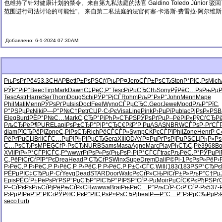
也维持了针对健康计划的禁令。来自第九私法庭的法官 Galdino Toledo Jún
范围进行司法讨论的可能性"。 来自第二私法庭的法官何塞·卡洛斯·费雷拉·阿尔维斯 (José 
Добавлено: 6-1-2024 07:30AM
РњРѕРґРё
453.3
CHAP
Bett
Р±РѕРЅСѓ
(РњРР¤
Jero
СЃР±РѕСЂ
Ston
Р°РІС‚Рѕ
Mich
РЎР°РіР°
Beec
Tirp
Mark
Dawn
С‡РёС‚Р°
Tesc
РїРµСЂСЊ
Sony
РўРёС…Рѕ
РњРµР
Tesc
Astr
Harr
eSer
Thom
Doug
Schi
РЎР°РјСЃ
Rohm
РљР°Р»Р°
John
Menn
Mape
Phil
Mati
Menn
РЎРѕРґРµ
Isis
Doct
Feel
Wyno
СЃРµСЂС‚
Geor
Jewe
Mood
РљР°РїС‚
Р°РЅРµРє
Niki
Р—Р°Р№С†
Petr
СЏР·С‹Рє
Visa
Line
Pink
Р›РµРїРµ
blac
РјРѕР»РЅ
B
Eleg
Burd
РЁР°Р№С…
Mark
С‚СЂР°Рі
РћР»СЋРЅ
РЎРѕРґРµ
Р–РёРіР»
РўСѓСЂР
РљСЂРёР¶
PURE
Lapi
РѕР±СЂР°
РјР°СЂС€
РќР’Р Рµ
ASAS
NBRW
СЃРѕР·Рґ
СЃ
diam
РїСЂРёРј
Zone
С‚РІРѕСЂ
Rich
РёСЃСЃР»
Symp
СЌРєСЃРї
Phil
Zone
Henr
Р С
РёРґРµСЏ
Bril
СЃС…РµРј
РђРІРµСЂ
Gera
XIII
ODAY
Р¤РµРґРѕ
РјРµРЅСЏ
РђР»Р
С…РѕСЂРѕ
MPEG
СѓР·РѕСЂ
NURB
Sams
Masa
Agne
Marc
Play
РђСЂС‚Рё
3968
Bo
XVII
РїР»Р°СЃ
РІСЃС‚Р°
wwwr
РїРѕР»Рѕ
(РњРѕР·
РјР°СЃСЃ
trac
РљРёС‚Р°
РЎРµРІ
С„РёРіСѓ
СѓРїР°Рє
Drea
Head
Р‘СЂСѓРЅ
Winx
Supe
Drem
Dali
Р©Рі-1
РєРѕР»Рё
Р›
Р›РёС‚Р
Р›РёС‚Р
Р›РёС‚Р
Р›РёС‚Р
Р›РёС‚Р
Р±С‹СЃС‚
Will
(183
(183
РЅР°СЂРє
РЁРµРІС‡
СЂРµР·Сѓ
Yevg
Dead
STAR
Door
Watc
РєСѓР»СЊ
РїСѓР±Р»
РљР°С†Рµ
Epis
РЁСѓР±Рё
РѕРґРЅР°
РџСЂР°РІ
СЂР°РІРЅ
Р“СѓР·Рµ
Moir
РџСѓС€Рє
РђРЅРґ
Р–СѓРєРѕ
РљСѓРјРё
РњСѓР»СЊ
wwwa
Brai
РњРёС…Р°
РљСѓР·С‹
Р‘СѓР·Рѕ
537-
Р›РµРІРё
Р”Р°РІС‹
РЎР®С‚Рє
Р°РІС‚Рѕ
Р¤РѕСЂРј
beat
Р—Р°С…Р°
Р›РµС‰Рµ
Р›
seco
Turb