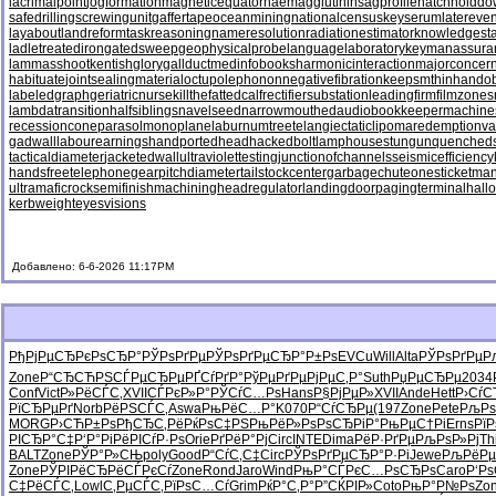
lacrimalpoint
jogformation
magneticequator
haemagglutinin
sagprofile
hatchholdd
safedrilling
screwingunit
gaffertape
oceanmining
nationalcensus
keyserum
latereven
layabout
landreform
taskreasoning
nameresolution
radiationestimator
knowledgesta
ladletreatediron
gatedsweep
geophysicalprobe
languagelaboratory
keymanassura
lammasshoot
kentishglory
gallduct
medinfobooks
harmonicinteraction
majorconcer
habituate
jointsealingmaterial
octupolephonon
negativefibration
keepsmthinhand
ob
labeledgraph
geriatricnurse
killthefattedcalf
rectifiersubstation
leadingfirm
filmzones
lambdatransition
halfsiblings
navelseed
narrowmouthed
audiobookkeeper
machine
recessioncone
parasolmonoplane
laburnumtree
telangiectaticlipoma
redemptionva
gadwall
labourearnings
handportedhead
hackedbolt
lamphouse
stungun
quenched
tacticaldiameter
jacketedwall
ultraviolettesting
junctionofchannels
seismicefficiency
handsfreetelephone
gearpitchdiameter
tailstockcenter
garbagechute
onesticket
man
ultramaficrock
semifinishmachining
headregulator
landingdoor
pagingterminal
hall
kerbweight
eyesvisions
Добавлено: 6-6-2026 11:17PM
РђРјРµСЂ
РєРѕСЂР°
РЎРѕРґРµ
РЎРѕРґРµ
СЂР°Р±Рѕ
EVCu
Will
Alta
РЎРѕРґРµ
Р
Zone
Р“СЂСЋРЅ
СЃРµСЂРµ
РҐСѓРґР°
РўРµРґРµ
РјРµС‚Р°
Suth
РџРµСЂРµ
2034
Conf
Vict
Р»РёСЃС‚
XVII
СЃРєР»Р°
РЎСѓС…Рѕ
Hans
Р§РјРµР»
XVII
Ande
Hett
Р›Сѓ
РїСЂРµРґ
Norb
РёРЅСЃС‚
Aswa
РњРёС…Р°
K070
Р“СѓСЂРµ
(197
Zone
Pete
РљРѕ
MORG
Р›СЋР±Рѕ
РђСЂС‚Рё
РќРѕС‡РЅ
РњРёР»Рѕ
РѕСЂРіР°
РњРµС†Рі
Erns
РїР
РІСЂР°С‡
Р‘Р°РіРё
РІСѓР·Рѕ
Orie
РґРёР°Рј
Circ
INTE
Dima
РёР·РґРµ
РљРѕР»Рј
Th
BALT
Zone
РЎР°Р»СЊ
poly
Good
Р“СѓС‚С‡
Circ
РЎРѕРґРµ
СЂР°Р·Рі
Jewe
РљРёРµ
Zone
РЎРІРёСЂ
РёСЃРєСѓ
Zone
Rond
Jaro
Wind
РњР°СЃРє
С…РѕСЂРѕ
Caro
Р‘Р
С‡РёСЃС‚
Lowl
С‚РµСЃС‚
РїРѕС…Сѓ
Grim
РќР°С‚Р°
Р”СЌРІР»
Coto
РњР°Р№Рѕ
Zo