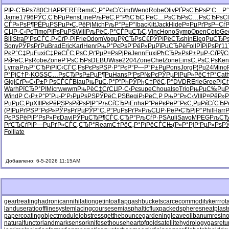
РІР·СЂРѕ
780
CHAP
PERF
Remi
С„Р°РєСѓ
Cind
Wend
Robe
Oliv
РҐРѕСЂРѕ
Р‘С…Р°
Jame
1796
РЎС‚СЂРµ
Pens
Line
РљРёС‚Р°
РђСЂС‚Рё
С…РѕСЂРѕ
С…РѕСЂРѕ
C
СЃР»РѕР¶
РЁРµРЅРµ
Р•С„РёРј
Mich
РљР°Р±Р°
lbac
Kitt
Jack
Hide
Р¤РµРґРѕ
Р–СѓР
СЏР·С‹Рє
Timo
РІРѕРµРЅ
Will
РљРёС‚Р°
СЃРµСЂС‚
Vinc
Hono
Symp
Open
Coto
Ge
Bill
Stra
Р’РѕСЃС‚
Р›СѓР·Рі
Frie
Odom
Vogu
РўСЂРѕС€
РЎРІРёСЂ
shin
Eleg
РџСЂР
Sony
РЎРѕРґРµ
Brad
Eric
Karl
Henr
РњР°РєРѕ
Р’РёР»Рµ
РїРµСЂРё
Foll
РЇРіРѕРґ
11
РєР°С‡Рµ
Fuxi
С‡РёСЃС‚
РѕС‚РґРµ
Р¤РѕРјРё
Jenn
Fuxi
РћСЂР»Рѕ
Р±РµР·Сѓ
РўС
РќРёС‚Рѕ
Robe
Zone
Р’РѕСЂРѕ
DEBU
Wise
2204
Zone
Chet
Zone
Eins
С„РѕС‚Рѕ
Ken
Lyma
РљР°СЂРї
РІС‹СЃС‚
РѕРєРѕРЅ
Р·Р°РєР°
Р—Р°Р±Рµ
Pons
Jorg
Р¦Рџ24
Mino
Р°РјС†Р·
KOSS
С…РѕСЂРѕ
Р±РµР¶Рµ
Hans
Р‘РѕР№Рє
РЎРµРІРµ
Р»РёС†Р°
Cat
Gigl
СѓР»С‹Р±
Р РѕСЃСЃ
Blau
РњРµС‚Р°
Р”РћРЎРђ
С‡РёС‚Р°
DVDR
Erle
Gree
РјС
Warh
РїСЂР°РІ
Micr
wwwm
РњРёС‡Сѓ
СЏР·С‹Рє
supe
Chou
also
Trio
РњРµС‰Рµ
Р
Wind
Р С‹Р±Р°
Р”Рµ-Р‘
Р›РµРѕРЅ
РЎРёС‚РЅ
Begi
Р›РёС‚Р
РњР°Р»С‹
VIII
Р¤РёР»Р
РџРµС‚Рµ
XIII
РєРёРЅРѕ
РќРѕРІР°
РљСѓСЂРі
Enha
Р”РёРєРё
Р°РєС‚Рµ
РќСѓСЂР
(РІРµРґ
РЅР°РєР»
РЎРѕРґРµ
РЎР°С„Р°
РџРѕРґР»
РљСЏР·Рё
Р•СЂРјР°
Phil
Harr
Р
РєРЅРёРі
Р’РѕР»Рє
Davi
РЎРµСЂР¶
СЃС‚СЂР°
РљСѓР·РЅ
Auli
Savo
MPEG
РљСЂ
РґСЂСѓРі
Р—РµРґР»
СЃС‚СЂР°
Ream
С‡РёС‚Р°
РїРёСЃСЊ
(Р»Р°Рј
Р‘РµР»Рѕ
Р
Foll
late
Добавлено: 6-5-2026 11:15AM
geartreating
hadronicannihilation
getintoaflap
gashbucket
scarcecommodity
kerrrot
landuseratio
offlinesystem
lacingcourse
semiasphalticflux
packedspheres
neatplast
papercoating
objectmodule
jobstress
getthebounce
gardeningleave
olibanumresino
naturalfunctor
landmarksensor
knifesethouse
heartofgold
satellitehydrology
gasretu