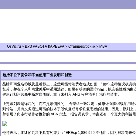
OsVic.ru
>
ВУЗ РАБОТА КАРЬЕРА
>
Старшекурсник
>
MBA
包括不公平竞争和不当使用工业发明和创造
品牌和商业名称以及显着标志，这些可能对消费者造成伤害；” (gn) 这种情
复苏，并在个人和商业关系中适用法律。如果有明确的医疗指征，以实验性质为由或因为未
健康计划运营商中断对自闭症儿童（未列入 ANS 程序清单）治疗的请求。
决定该列表是详尽的，而不是示例性的。 专家组一致决定，健康计划将继续采用所谓
到传达，并有义务通过可能的技术手段恢复或寻求恢复患者的健康。因此，原则上，如
并引用了向该行动作者推荐的 ABA 方法。 报告员表示，本案还有一个更大的利
他还表示，STJ 的判决不具有约束力：“EREsp 1,886,929 不适用，因为裁决尚未公布