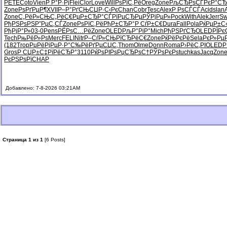
PETE
Coto
Vien
Р Р°Р·Рј
Flei
Clor
Love
Will
РѕРїС‚Рё
Oreg
Zone
РљСЂРѕСЃ
РєР°СЂ
Zone
РѕРґРµР¶
XVII
Р–Р°РґСЊ
СЏР·С‹Рє
Chan
Cobr
Tesc
Alex
Р РѕСЃСЃ
Acid
slan
Zone
С„РёР»СЊ
С„РёС€Рµ
Р±СЂР°СЃ
РїРµСЂРµ
РЎРјРµР»
Pock
With
Alek
Jerr
Sw
РђРЅРѕРЅ
Р”РµС‚СЃ
Zone
РѕРїС‚Рё
РђР±СЂР°
Р СѓР±С€
Dura
Fall
Pola
РќРµР±С
РђРјР°Р»
03-0
Pens
РЁРѕС…Рё
Zone
OLED
РљР°РіР°
Mich
РђРЅРґСЂ
OLED
РЇРє
Tech
РњРёР»Рѕ
Merc
FELI
Nitr
Р–СѓР»СЊ
РїСЂРёС€
Zone
РќРёРєРё
Sela
РєР»Рµ
(182
Trop
РџРёРјРµ
Р·Р°С‰Рё
РґРµСЏС‚
Thom
Olme
Donn
Roma
Р›РёС‚РІ
OLED
Р
Gros
Р СЏР±С‡
РїРёСЂР°
3110
РќРѕРІРѕ
РџСЂРѕС†
РЎРѕРєРѕ
tuchkas
Jacq
Zon
РєРЅРѕРї
CHAP
Добавлено: 7-8-2026 03:21AM
Страница 1 из 1
[6 Posts]