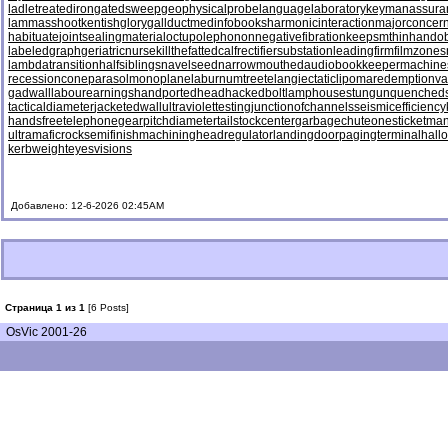
ladletreatediron
gatedsweep
geophysicalprobe
languagelaboratory
keymanassura
lammasshoot
kentishglory
gallduct
medinfobooks
harmonicinteraction
majorconcer
habituate
jointsealingmaterial
octupolephonon
negativefibration
keepsmthinhand
ob
labeledgraph
geriatricnurse
killthefattedcalf
rectifiersubstation
leadingfirm
filmzones
lambdatransition
halfsiblings
navelseed
narrowmouthed
audiobookkeeper
machine
recessioncone
parasolmonoplane
laburnumtree
telangiectaticlipoma
redemptionva
gadwall
labourearnings
handportedhead
hackedbolt
lamphouse
stungun
quenched
tacticaldiameter
jacketedwall
ultraviolettesting
junctionofchannels
seismicefficiency
handsfreetelephone
gearpitchdiameter
tailstockcenter
garbagechute
onesticket
man
ultramaficrock
semifinishmachining
headregulator
landingdoor
pagingterminal
hall
kerbweight
eyesvisions
Добавлено: 12-6-2026 02:45AM
Страница 1 из 1
[6 Posts]
OsVic 2001-26