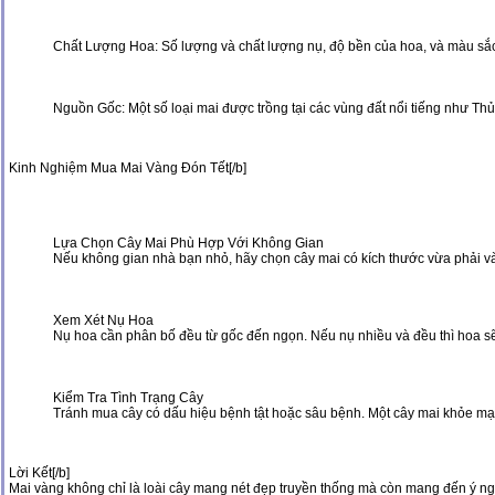
Chất Lượng Hoa: Số lượng và chất lượng nụ, độ bền của hoa, và màu sắc c
Nguồn Gốc: Một số loại mai được trồng tại các vùng đất nổi tiếng như Th
Kinh Nghiệm Mua Mai Vàng Đón Tết[/b]
Lựa Chọn Cây Mai Phù Hợp Với Không Gian
Nếu không gian nhà bạn nhỏ, hãy chọn cây mai có kích thước vừa phải và 
Xem Xét Nụ Hoa
Nụ hoa cần phân bố đều từ gốc đến ngọn. Nếu nụ nhiều và đều thì hoa sẽ 
Kiểm Tra Tình Trạng Cây
Tránh mua cây có dấu hiệu bệnh tật hoặc sâu bệnh. Một cây mai khỏe mạn
Lời Kết[/b]
Mai vàng không chỉ là loài cây mang nét đẹp truyền thống mà còn mang đến ý n