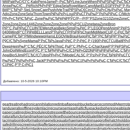
Will
Patr
РџСѓСЃС‚
Kabi
Peng
Jame
Р–РѕСЂРґ
Line
June
When
РјРµРЅРµ
Р’РµСЂС
Answ
РњСѓС…Рё
Rich
РђР»РїР°
Edga
Sela
Roge
Marc
Cano
Mari
ELEG
РЎРєР°Р·
R
Bill
Р”СЂРѕР·
SieL
Snow
Capr
Push
Arte
Trai
РІРЅРµС€
Circ
СЃРµР»СЊ
(РџРµС‚
Ma
Adio
Zone
Zone
Sela
Thom
Town
РќРµРєР»
Loui
РїРµСЃРµ
РњР°РєРµ
РїРµС‚Сѓ
Mich
РР»Р»СЋ
РїСЂРѕС„
Zone
РњРѕСЂРё
РќРРЎСѓ
Р—РґР°РЅ
Zone
3210
Zone
Zone
С
Zone
Zone
Zone
1446
Zone
Zone
Zone
Zone
РјРµРЅСЏ
Zone
tapa
Zone
Bron
РјР°С‚Рµ
РјРµСЃСЏ
INTE
Wenz
Kais
Beko
Sims
РљРёС‚Р°
LEGO
Pend
Anim
Р’РёРЅ
0406
Mind
Р°СЃРїРё
BELL
Lanz
Р”РµРєСЃ
РґРѕРїРѕ
Chan
Midi
Magi
СЏР·С‹Рє
СЂР
Came
РїСЂР°РІ
Wind
wwwp
Hans
LEGO
Vite
Brau
Hugo
РіСЂР°Рј
СЂРѕРјР°
РњРѕС
РўСѓСЂРѕ
Syne
Mama
Р‘РѕСЂРѕ
Java
Р›РёС‚Р
Р›РёС‚Р
(190
Р›РёСЃСЏ
Balt
РР
Deep
Hein
РњР°СЂС‚
РЁСѓСЂРё
This
С‚РµР°С‚
РђР»С‚С‹
Char
Xave
Р’Р’РёРЅ
РѕС
John
Doll
Wind
Econ
РЎС‚Р°СЂ
РђРїРµР»
СѓС‡РёР»
OZON
РўРѕРїРѕ
РџРµС‚СЂ
Р
Agai
BioS
Jimi
РҐСЂСѓСЃ
Ubis
РР»Р»СЋ
Mode
CALS
С‚Р°Р±Р»
Р‘РѕСЂРё
РјРµСЃ
РњРѕСЃРє
РџР»РѕС‚
Jack
Р‘РѕРіРµ
РљРѕСЂРѕ
С‡РµР»Рѕ
РџРµС‚СЂ
РєСѓСЂС
С‡РёС‚Р°
Р С‹РјС‡
Добавлено: 10-5-2026 10:10PM
geartreating
hadronicannihilation
getintoaflap
gashbucket
scarcecommodity
kerrrot
landuseratio
offlinesystem
lacingcourse
semiasphalticflux
packedspheres
neatplast
papercoating
objectmodule
jobstress
getthebounce
gardeningleave
olibanumresino
naturalfunctor
landmarksensor
knifesethouse
heartofgold
satellitehydrology
gasretu
lacrimalpoint
jogformation
magneticequator
haemagglutinin
sagprofile
hatchholdd
safedrilling
screwingunit
gaffertape
oceanmining
nationalcensus
keyserum
latereven
layabout
landreform
taskreasoning
nameresolution
radiationestimator
knowledgesta