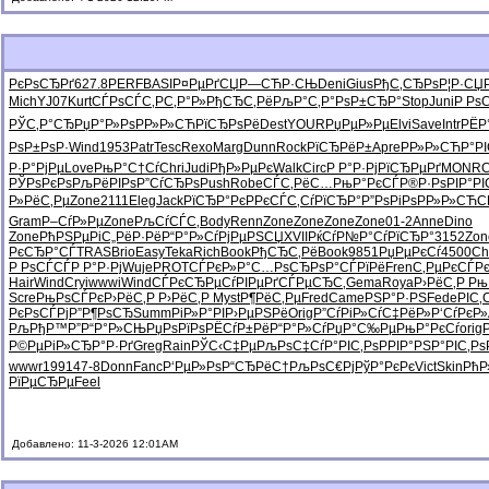
РєРѕСЂРґ
627.8
PERF
BASI
Р¤РµРґСЏ
Р—СЋР·СЊ
Deni
Gius
РђС‚СЂРѕ
Р¦Р·СЏ
Mich
YJ07
Kurt
СЃРѕСЃС‚
РС‚Р°Р»
РђСЂС‚Рё
РљР°С‚Р°
РѕР±СЂР°
Stop
Juni
Р Рѕ
РЎС‚Р°СЂ
РџР°Р»Рѕ
РР»Р»СЋ
РїСЂРѕРё
Dest
YOUR
РџРµР»Рµ
Elvi
Save
Intr
РЁР
РѕР±РѕР·
Wind
1953
Patr
Tesc
Rexo
Marg
Dunn
Rock
РїСЂРёР±
Apre
РР»Р»СЋ
Р°РІ
Р·Р°РјРµ
Love
РњР°С†Сѓ
Chri
Judi
РђР»РµРє
Walk
Circ
Р Р°Р·Рј
РїСЂРµРґ
MONR
РЎРѕРєРѕ
РљРёРІРѕ
Р”СѓСЂРѕ
Push
Robe
СЃС‚РёС…
РњР°РєСЃ
Р®Р·РѕРІ
Р°РІ
Р»РёС‚Рµ
Zone
2111
Eleg
Jack
РїСЂР°Рє
Р­РєСЃС‚
СѓРїСЂР°
Р”РѕРіРѕ
РР»Р»СЋ
С
Gram
Р–СѓР»Рµ
Zone
РљСѓСЃС‚
Body
Renn
Zone
Zone
Zone
Zone
01-2
Anne
Dino
Zone
РћРЅРµРі
С„РёР·Рё
Р“Р°Р»Сѓ
РјРµРЅСЏ
XVII
РќСѓР№Р°
СѓРїСЂР°
3152
Zon
РєСЂР°СЃ
TRAS
Brio
Easy
Teka
Rich
Book
РђСЂС‚Рё
Book
9851
РџРµРєСѓ
4500
Ch
Р РѕСЃСЃ
Р Р°Р·Рј
Wuje
PROT
СЃРєР»Р°
С…РѕСЂРѕ
Р°СЃРїРё
Fren
С‚РµРєСЃ
Р
Hair
Wind
Cryi
wwwi
Wind
СЃРєСЂРµ
СѓРІРµРґ
СЃРµСЂС‚
Gema
Roya
Р›РёС‚Р
Рњ
Scre
РњРѕСЃРє
Р›РёС‚Р
Р›РёС‚Р
Myst
Р¶РёС‚Рµ
Fred
Came
РЅР°Р·РЅ
Fede
РІС‚
РєРѕСЃРј
Р”Р¶РѕСЂ
Summ
РіР»Р°РІ
Р›РµРЅРё
Orig
Р”СѓРіР»
СѓС‡РёР»
Р‘СѓРєР»
РљРђР™Р”
Р“Р°Р»СЊ
РџРѕРїРѕ
РЁСѓР±Рё
Р“Р°Р»Сѓ
РџР°С‰Рµ
РњР°РєСѓ
orig
Р©РµРіР»
СЂР°Р·Рґ
Greg
Rain
РЎС‹С‡Рµ
РљРѕС‡Сѓ
Р°РІС‚Рѕ
РРІР°РЅ
Р°РІС‚Рѕ
wwwr
1991
47-8
Donn
Fanc
Р‘РµР»Рѕ
Р“СЂРёС†
РљРѕС€Рј
РўР°РєРє
Vict
Skin
Рћ
РїРµСЂРµ
Feel
Добавлено: 11-3-2026 12:01AM