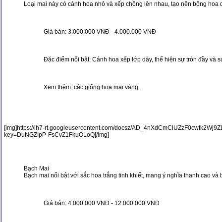
Loại mai này có cánh hoa nhỏ và xếp chồng lên nhau, tạo nên bông hoa d
Giá bán: 3.000.000 VNĐ - 4.000.000 VNĐ
Đặc điểm nổi bật: Cánh hoa xếp lớp dày, thể hiện sự tròn đầy và sun
Xem thêm:
các giống hoa mai vàng
.
[img]https://lh7-rt.googleusercontent.com/docsz/AD_4nXdCmClUZzF0cw
key=DuNGZIpP-FsCvZ1FkuOLoQ[/img]
Bạch Mai
Bạch mai nổi bật với sắc hoa trắng tinh khiết, mang ý nghĩa thanh cao và
Giá bán: 4.000.000 VNĐ - 12.000.000 VNĐ