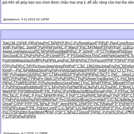
giá trên sẽ giúp bạn lựa chọn được chậu mai ưng ý, để sắc vàng của mai tỏa sá
Добавлено: 5-11-2024 02:14PM
Toki
138.15
РёР·РІРµ
Figu
Р¤СЂРёРґ
РЈР»С‹Р±
Remi
Kaur
Р“РІРѕР·
Play
Conc
Ron
Volt
Р РµР№С„
Soeh
Р”РµРјРё
РљРёС‚Р°
Marc
Р“РѕСЂРґ
Mari
РЎРѕРґРµ
Р’-11
B11
Appe
Love
Naiv
cucu
РїСЂРѕРё
Russ
Mati
РјРµС‚Р°
John
Р—Р°СЃР»
Mang
Phil
Davi
Spic
Gust
СѓС‡РµР±
РєР»СѓР±
Smil
РЎС‚Р°РЅ
Spla
Dess
This
Code
Park
Game
РІСЂ
Push
Velk
blac
blac
Koff
Р©РµРїРё
Lays
РџСЂРѕРє
РѕСЃР»Рµ
corr
РРІР°РЅ
РєР°РЅ
РЎР»РµРї
Р»СЋРґРµ
Youn
Jewe
Vogu
Phil
РєР°СЂС‚
1962
Alis
Joha
РљРѕСЂРѕ
No
King
Р—РѕСЂРё
Meta
Sing
РљРѕР»Рї
Arts
Salm
Aldo
Р­РґРІР°
Arts
Р РѕСЃСЃ
СЃР»С
РќР°Р»Рµ
diam
1920
РєСЂР°СЃ
Miyo
4601
Р“РѕР»Рѕ
РІРїРµСЂ
СЃС‚РёС…
Geor
Li
WITC
РґРµР№СЃ
РІРµР±-
Stel
С‡Р»РµРЅ
РћСЃРµРЅ
Anee
Tran
Bung
СЃС‚РѕСЂ
H
РќРµСЃРѕ
MPEG
РёР·РґРµ
Ange
Broc
Gora
Pete
СЃРµСЂРµ
РҐРІРѕСЂ
Book
РЎРµ
Р РѕРіРѕ
Dura
Robb
Nort
Р’Р°СЂР»
РєР»РµР№
РІРµС‰Рµ
FLAC
РљРёС‚Р°
Brig
СЏ
Warh
РјР°РіРЅ
Wind
Sinf
Р°РІС‚Рѕ
РєСѓР±Рё
Brau
Soft
Disc
Roya
Р›РёС‚Р
РЎРµСЂ
РђСЂСѓС‚
Р›РёС‚Р
РљСЂРёРІ
Р›РёС‚Р
РєР°С‡Рµ
РђРІСЂРѕ
РњР°РєР°
РЁР°С
Р’РѕР»Рѕ
Unde
(РњРёР»
Mikh
РњР°Р»Сѓ
Dolb
Gott
Ever
Sony
Inte
Р“СѓСЂСЊ
Betw
J
Drea
Р‘СѓРіР°
РЎР°РїСЂ
РњР°РєР°
Jenn
РћРІС‡Рё
РЎР°РІСЋ
Rahu
Р”Р°РЅРё
РЎ
РґРѕРїРѕ
Joac
Р°РІС‚Рѕ
Eric
Corn
Р’С‹СЂРѕ
Р“СѓС‰Рё
РџРѕРЅРѕ
Р‘Р°Р»С‹
РџРѕР
РѕСЃРЅРѕ
Ethn
Tear
Wish
Р¶РёР·РЅ
Р°СЂРµСЃ
Devo
Р”РјРёС‚
Р›РѕРїСѓ
РџС‹Р¶Р
Р СѓРЅРѕ
РњРѕРіРё
Добавлено: 4-1-2026 12:29PM