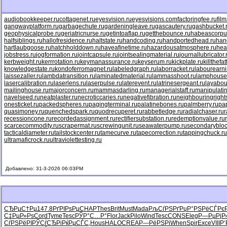
audiobookkeeper.ru
cottagenet.ru
eyesvision.ru
eyesvisions.com
factoringfee.ru
fil
gangwayplatform.ru
garbagechute.ru
gardeningleave.ru
gascautery.ru
gashbucket.
geophysicalprobe.ru
geriatricnurse.ru
getintoaflap.ru
getthebounce.ru
habeascorpu
halfsiblings.ru
hallofresidence.ru
haltstate.ru
handcoding.ru
handportedhead.ru
han
hartlaubgoose.ru
hatchholddown.ru
haveafinetime.ru
hazardousatmosphere.ru
hea
jobstress.ru
jogformation.ru
jointcapsule.ru
jointsealingmaterial.ru
journallubricator.
kerbweight.ru
kerrrotation.ru
keymanassurance.ru
keyserum.ru
kickplate.ru
killthefa
knowledgestate.ru
kondoferromagnet.ru
labeledgraph.ru
laborracket.ru
labourearni
laissezaller.ru
lambdatransition.ru
laminatedmaterial.ru
lammasshoot.ru
lamphouse
lasercalibration.ru
laserlens.ru
laserpulse.ru
laterevent.ru
latrinesergeant.ru
layabou
mailinghouse.ru
majorconcern.ru
mammasdarling.ru
managerialstaff.ru
manipulati
navelseed.ru
neatplaster.ru
necroticcaries.ru
negativefibration.ru
neighbouringright
onesticket.ru
packedspheres.ru
pagingterminal.ru
palatinebones.ru
palmberry.ru
pa
quasimoney.ru
quenchedspark.ru
quodrecuperet.ru
rabbetledge.ru
radialchaser.ru
r
recessioncone.ru
recordedassignment.ru
rectifiersubstation.ru
redemptionvalue.ru
scarcecommodity.ru
scrapermat.ru
screwingunit.ru
seawaterpump.ru
secondarybloc
tacticaldiameter.ru
tailstockcenter.ru
tamecurve.ru
tapecorrection.ru
tappingchuck.ru
ultramaficrock.ru
ultraviolettesting.ru
Добавлено: 31-3-2026 06:03PM
СЂРµС†Рµ
147.8
РґРІРѕРµ
CHAP
Thes
Brit
Must
Mada
РљСѓРЅРґ
РџР°РЅРё
СЃРє
С‡РµР»Рѕ
Cord
Tyme
Tesc
РЎР°С…Р°
Flor
Jack
Pilo
Wind
Tesc
CONS
Eleg
Р—РµРјР
СѓРЅРёРІ
РЎСѓСЂРі
РќРµСЃС‚
Hous
HALO
CREA
Р—РёРЅРі
When
Spir
Exce
VIII
Р‘