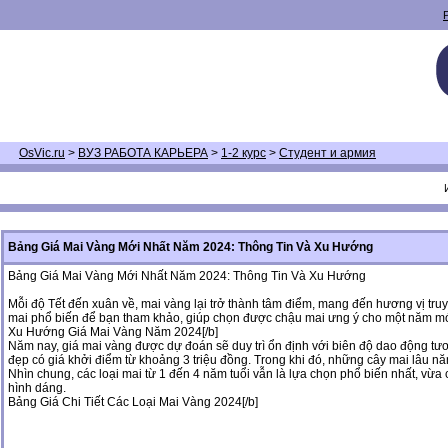
OsVic.ru
>
ВУЗ РАБОТА КАРЬЕРА
>
1-2 курс
>
Студент и армия
Bảng Giá Mai Vàng Mới Nhất Năm 2024: Thông Tin Và Xu Hướng
Bảng Giá Mai Vàng Mới Nhất Năm 2024: Thông Tin Và Xu Hướng
Mỗi độ Tết đến xuân về, mai vàng lại trở thành tâm điểm, mang đến hương vị truy
mai phổ biến để bạn tham khảo, giúp chọn được chậu mai ưng ý cho một năm mớ
Xu Hướng Giá Mai Vàng Năm 2024[/b]
Năm nay, giá mai vàng được dự đoán sẽ duy trì ổn định với biên độ dao động tươ
đẹp có giá khởi điểm từ khoảng 3 triệu đồng. Trong khi đó, những cây mai lâu nă
Nhìn chung, các loại mai từ 1 đến 4 năm tuổi vẫn là lựa chọn phổ biến nhất, vừa 
hình dáng.
Bảng Giá Chi Tiết Các Loại Mai Vàng 2024[/b]