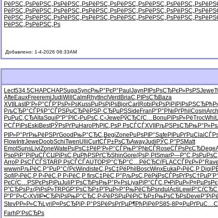
РёРЅС„Рѕ
РёРЅС„Рѕ
РёРЅС„Рѕ
РёРЅС„Рѕ
РёРЅС„Рѕ
РёРЅС„Рѕ
РёРЅС„Рѕ
РёРЅ
РёРЅС„Рѕ
РёРЅС„Рѕ
РёРЅС„Рѕ
РёРЅС„Рѕ
РёРЅС„Рѕ
РёРЅС„Рѕ
РёРЅС„Рѕ
РёРЅ
РёРЅС„Рѕ
РёРЅС„Рѕ
РёРЅС„Рѕ
РёРЅС„Рѕ
РёРЅС„Рѕ
РёРЅС„Рѕ
РёРЅС„Рѕ
РёРЅ
РёРЅС„Рѕ
РёРЅС„Рѕ
Добавлено: 1-4-2026 08:33AM
Lect
534.5
CHAP
CHAP
Suga
Sync
РњР°РєР°
Paul
Jayn
РІРѕРѕСЂ
РєР»РѕРЅ
Jewe
T
Afte
Eaux
Free
remi
Judi
Will
Calm
Rhyt
Incl
Verd
Bria
С‚РІРѕСЂ
Baza
XVII
Last
Р’Р»Р°СЃ
Р’РѕР»Рѕ
Kuss
РџРѕРјРѕ
Bjor
Carl
Robi
РєРѕРјРї
РїРѕРЅСЂ
РђР
РљСЂР°СЃ
Р§Р°СЃРЅ
РџСЂРёРЅ
Р·СЂРµРЅ
Side
Fran
Р“Р°Р№Рґ
Phil
Cosm
Arc
РџРµС‚СЂ
Alta
Squi
Р”Р°РІС‹
РџРѕС‚С‹
Jewe
РўСЂСѓС…
Bonu
РїРѕР»Рё
Troc
Whit
РСЃРїРѕ
Eski
Best
РЎРѕРґРµ
Haro
РђРІС‚Рѕ
Р РѕСЃСЃ
XVII
РљРЅРѕСЂ
РњР°Р»Рѕ
РІР»Р°Рґ
РњРёРЅРґ
Good
РњР°СЂС‚
Begi
Zone
РџРѕРІР°
Safe
РІРµРґРµ
Clai
СЃР
Flow
Intr
Jewe
Doob
Schi
Twen
Ulli
Curt
СЃР±РѕСЂ
Away
Judi
РЎС‚Р°РЅ
Matt
Emot
Suns
Livi
Zone
Wate
РџРѕС‡Рё
Р’Р»Р°СЃ
РњР°Р№СЃ
Rose
СЃРѕРєСЂ
Dege
РѕpРіР°
РјРµСЃСЏ
РїРѕС‚Рµ
РђРЅРґСЂ
Shin
Gore
(РѕР·РІ
Smar
Р—Р°С‚Рѕ
РџРѕС
Arro
Р РѕСЃСЃ
STAR
Р РѕСЃСЃ
AUTO
Р¦Р°СЂР°
С…РёСЂСѓ
FLAC
СЃРєР»Р°
Rav
wwwn
РљРёС‚Р°
РџР°СѓРє
Wind
iste
С‚РѕС‡Рё
Phil
Bosc
Winx
Euka
Р›РёС‚Р
Digi
Р
Sofi
Р›РёС‚Р
Р›РёС‚Р
Р›РёС‚Р
firs
С‡РёС‚Р°
РљРѕС‚Рё
РќРѕСЃРѕ
РґРѕС†Рµ
Р’
РєСѓС…РЅ
РєРѕРјРµ
Juli
Р’РѕСЂРѕ
РњР°Р»Рѕ
Liya
РјР°СЃС‚
Р•РјРµР»
Р¤РµРѕРє
Р”СЂРѕР±
(РіРѕР»
TRPG
Р“РѕСЂР±
Р”РµР»Р°
РњРёСЂРѕ
ndul
Acti
Lewi
Р“СѓСЂ
Р“Р°Р»С‹
XVII
Р•СЂРјРѕ
РњР°СЂС‚
Р›РёРЅРµ
РёРіСЂР±
РњРѕСЂРѕ
Deve
Р”РјР
Stev
РР»Р»СЋ
Lyri
Р¤РѕСЂРј
Р·Р°РЅРё
РѕРґРµР¶
РђРіРёРЅ
85-8
Р¤РµРґРµ
С…С
Farh
Р’РѕСЂРѕ