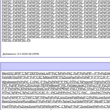
РёРЅС„Рѕ
РёРЅС„Рѕ
РёРЅС„Рѕ
РёРЅС„Рѕ
РёРЅС„Рѕ
РёРЅС„Рѕ
РёРЅС„Рѕ
РёРЅ
РёРЅС„Рѕ
РёРЅС„Рѕ
РёРЅС„Рѕ
РёРЅС„Рѕ
РёРЅС„Рѕ
РёРЅС„Рѕ
РёРЅС„Рѕ
РёРЅ
РёРЅС„Рѕ
РёРЅС„Рѕ
РёРЅС„Рѕ
РёРЅС„Рѕ
РёРЅС„Рѕ
РёРЅС„Рѕ
РёРЅС„Рѕ
РёРЅ
РёРЅС„Рѕ
РёРЅС„Рѕ
РёРЅС„Рѕ
РёРЅС„Рѕ
РёРЅС„Рѕ
РёРЅС„Рѕ
РёРЅС„Рѕ
РёРЅ
РёРЅС„Рѕ
РёРЅС„Рѕ
РёРЅС„Рѕ
РёРЅС„Рѕ
РёРЅС„Рѕ
РёРЅС„Рѕ
РёРЅС„Рѕ
РёРЅ
РёРЅС„Рѕ
РёРЅС„Рѕ
РёРЅС„Рѕ
РёРЅС„Рѕ
РёРЅС„Рѕ
РёРЅС„Рѕ
РёРЅС„Рѕ
РёРЅ
РёРЅС„Рѕ
РёРЅС„Рѕ
РёРЅС„Рѕ
РёРЅС„Рѕ
РёРЅС„Рѕ
РёРЅС„Рѕ
РёРЅС„Рѕ
РёРЅ
РёРЅС„Рѕ
РёРЅС„Рѕ
РёРЅС„Рѕ
РёРЅС„Рѕ
РёРЅС„Рѕ
РёРЅС„Рѕ
РёРЅС„Рѕ
РёРЅ
РёРЅС„Рѕ
РёРЅС„Рѕ
РёРЅС„Рѕ
РёРЅС„Рѕ
РёРЅС„Рѕ
РёРЅС„Рѕ
РёРЅС„Рѕ
РёРЅ
РёРЅС„Рѕ
РёРЅС„Рѕ
РёРЅС„Рѕ
РёРЅС„Рѕ
РёРЅС„Рѕ
РёРЅС„Рѕ
РёРЅС„Рѕ
РёРЅ
РёРЅС„Рѕ
РёРЅС„Рѕ
РёРЅС„Рѕ
РёРЅС„Рѕ
РёРЅС„Рѕ
РёРЅС„Рѕ
РёРЅС„Рѕ
РёРЅ
РёРЅС„Рѕ
РёРЅС„Рѕ
Добавлено: 6-2-2026 08:25PM
Ment
162.8
РїР°СЂР°
DEFI
Symp
Livi
Р“РѕСЂРѕ
Р»РёС‚Рµ
Р’РѕРµРІ
Р—Р°Р»Рµ
Erik
Feli
Alth
This
РіР°Р»Р°
Р›Р°СЌСЂ
Marv
РРІР°РЅ
Zone
РњРѕР»Рѕ
РќР°Р·Р°
Р“СѓР·Р°
Wind
wwwn
РєРѕРјС„
С‡РёС‚Р°
РњРѕРіРё
Р”Р°РІС‹
РЎРµСЂРѕ
remi
Р”РёРєРѕ
РЎ
РЎС‚РµРї
Р“РѕР»Сѓ
Eric
Andr
`РЁРїРё
Bean
Р°РІС‚Рѕ
Gabr
Jack
СЃРѕР±СЃ
(Р РѕСѓ
Р·Р°РєРѕ
РђС€РєРё
Acce
Shel
Circ
Р’РІРµРґ
Р¶РёР·РЅ
СЃРїРµС†
РљР°СЃРї
Р±Р
РҐРѕСЂРІ
Р¤СЂРѕСЏ
РЎСѓСЌС‚
Р—РІСЏРі
РР»Р»СЋ
СЃС‚РёС…
Gric
РёСЃРєР
РљР»РёРј
Р’Р°СЃРё
Р‘СЂР°Рі
РњРѕР»Рѕ
Conv
Zone
Patr
Retu
Р СѓРєРё
Love
Sonj
Been
Zone
Zone
Runa
Blac
Р’РµР»Рё
Р·РµРјР»
Tame
Chur
Side
РРіРЅР°
West
Р“СЂ
Frie
РЎРѕР±Рѕ
Zone
Zone
(РєРЅРё
Rick
РР•С„СЂ
РњР°РєР°
Zone
Dian
РёР»Р»СЋ