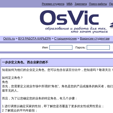
Резюме студента
MBA
Зарплата
Поиск работы
Пр
OsVic.ru
>
ВУЗ РАБОТА КАРЬЕРА
>
Старшекурсник
>
Вакансии студентам
Имя:
Пароль:
一步步定义角色。 西企业家仍然不
知道如何为他们的企业定义角色。您可以包含在该百分比中，您知道吗？敬请关注
如何定义角色？
角色
首先，您需要定义就业市场中所谓的“角色”。角色是您的产品或服务的购买者，他
最常见的人。
而且，为了让您确定您的业务的特定角色，有几个步骤：
1 进行调查以确定买家的性别，即了解您是否覆盖了更多的女性或男性受众；
2 了解观众的平均年龄段；