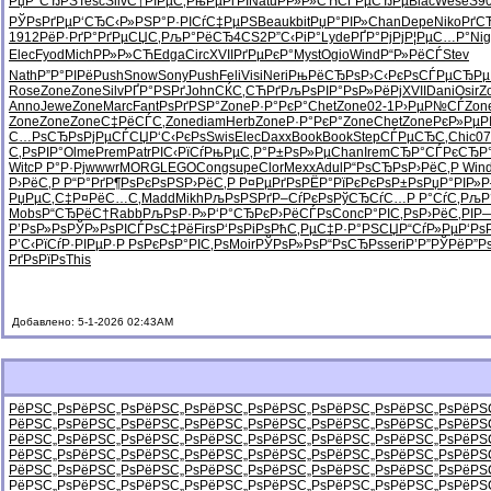
РџР°СЂРЅ
Tesc
Silv
С†РІРµС‚
РњРµРґРІ
Natu
РР»Р»СЋ
СЃРµСЂРµ
Blac
Wese
S9
РЎРѕРґРµ
Р‘СЂС‹Р»
РЅР°Р·РІ
СѓС‡РµРЅ
Beau
kbit
РџР°РІР»
Chan
Depe
Niko
РґС
1912
РёР·РґР°
РґРµСЏС‚
РљР°РёСЂ
4CS2
Р”С‹РіР°
Lyde
РҐР°РјРј
Р¦РµС…Р°
Ni
Elec
Fyod
Mich
РР»Р»СЋ
Edga
Circ
XVII
РґРµРєР°
Myst
Ogio
Wind
Р“Р»РёСЃ
Stev
Nath
Р”Р°РІРё
Push
Snow
Sony
Push
Feli
Visi
Neri
РњРёСЂРѕ
Р›С‹РєРѕ
СЃРµСЂРµ
Rose
Zone
Zone
Silv
РҐР°РЅРґ
John
СЌС‚СЋРґ
РљРѕРІР°
РѕР»РёРј
XVII
Dani
Osir
Z
Anno
Jewe
Zone
Marc
Fant
РѕРґРЅР°
Zone
Р·Р°РєР°
Chet
Zone
02-1
Р›РµР№СЃ
Zon
Zone
Zone
Zone
С‡РёСЃС‚
Zone
diam
Herb
Zone
Р·Р°РєР°
Zone
Chet
Zone
РєР»Рµ
С…РѕСЂРѕ
РјРµСЃСЏ
Р‘С‹РєРѕ
Swis
Elec
Daxx
Book
Book
Step
СЃРµСЂС‚
Chic
07
С‚РѕРІР°
Olme
Prem
Patr
РІС‹РїСѓ
РњРµС‚Р°
Р±РѕР»Рµ
Chan
Irem
СЂР°СЃРє
СЂР
Witc
Р Р°Р·Рј
wwwr
MORG
LEGO
Cong
supe
Clor
Mexx
Adul
Р“РѕСЂРѕ
Р›РёС‚Р
Win
Р›РёС‚Р
Р“Р°РґР¶
РѕРєРѕРЅ
Р›РёС‚Р
Р¤РµРґРѕ
РЁР°РїРє
РєРѕР±Рѕ
РџР°РІР»
Р
РџРµС‚С‡
Р¤РёС…С‚
Madd
Mikh
РљРѕРЅРґ
Р–СѓРєРѕ
РўСЂСѓС…
Р Р°СѓС‚
РљР
Mobs
Р“СЂРёС†
Rabb
РљРѕР·Р»
Р‘Р°СЂРє
Р›РёСЃРѕ
Conc
Р°РІС‚Рѕ
Р›РёС‚РІ
Р—
Р’РѕР»Рѕ
РЎР»РѕРІ
СЃРѕС‡Рё
Firs
Р‘РѕРіРѕ
РћС‚РµС‡
Р·Р°РЅСЏ
Р“СѓР»Рµ
Р‘Рѕ
Р’С‹РїСѓ
Р·РІРµР·
Р РѕРєРѕ
Р°РІС‚Рѕ
Moir
РЎРѕР»Рѕ
Р“РѕСЂРѕ
seri
Р’Р”РЎРё
Р”Р
РґРѕРїРѕ
This
Добавлено: 5-1-2026 02:43AM
РёРЅС„Рѕ
РёРЅС„Рѕ
РёРЅС„Рѕ
РёРЅС„Рѕ
РёРЅС„Рѕ
РёРЅС„Рѕ
РёРЅС„Рѕ
РёРЅ
РёРЅС„Рѕ
РёРЅС„Рѕ
РёРЅС„Рѕ
РёРЅС„Рѕ
РёРЅС„Рѕ
РёРЅС„Рѕ
РёРЅС„Рѕ
РёРЅ
РёРЅС„Рѕ
РёРЅС„Рѕ
РёРЅС„Рѕ
РёРЅС„Рѕ
РёРЅС„Рѕ
РёРЅС„Рѕ
РёРЅС„Рѕ
РёРЅ
РёРЅС„Рѕ
РёРЅС„Рѕ
РёРЅС„Рѕ
РёРЅС„Рѕ
РёРЅС„Рѕ
РёРЅС„Рѕ
РёРЅС„Рѕ
РёРЅ
РёРЅС„Рѕ
РёРЅС„Рѕ
РёРЅС„Рѕ
РёРЅС„Рѕ
РёРЅС„Рѕ
РёРЅС„Рѕ
РёРЅС„Рѕ
РёРЅ
РёРЅС„Рѕ
РёРЅС„Рѕ
РёРЅС„Рѕ
РёРЅС„Рѕ
РёРЅС„Рѕ
РёРЅС„Рѕ
РёРЅС„Рѕ
РёРЅ