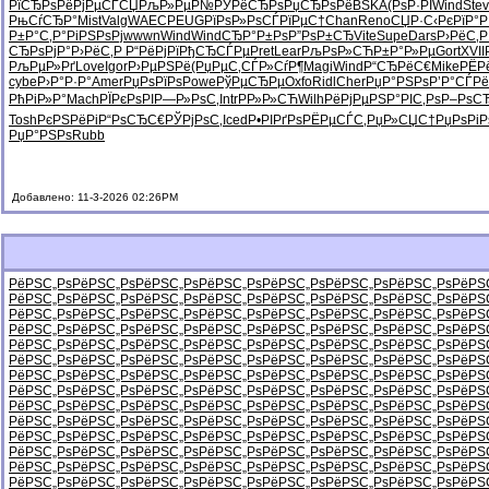
РїСЂРѕРё
РјРµСЃСЏ
РљР»РµР№
РЎРёСЂРѕ
РџСЂРѕРё
BSKA
(РѕР·РІ
Wind
Stev
РњСѓСЂР°
Mist
Valg
WAEC
PEUG
РїРѕР»Рѕ
СЃРїРµС†
Chan
Reno
СЏР·С‹Рє
РїР°Р
Р±Р°С‚Р°
РіРЅРѕРј
wwwn
Wind
Wind
СЂР°Р±Рѕ
Р”РѕР±СЂ
Vite
Supe
Dars
Р›РёС‚
СЂРѕРјР°
Р›РёС‚Р
Р“РёРјРї
РђСЂСЃРµ
Pret
Lear
РљРѕР»СЋ
Р±Р°Р»Рµ
Gort
XVII
РљРµР»Рґ
Love
Igor
Р›РµРЅРё
(РџРµС‚
СЃР»СѓР¶
Magi
Wind
Р“СЂРёС€
Mike
РЁР
cybe
Р›Р°Р·Р°
Amer
РџРѕРїРѕ
Powe
РўРµСЂРµ
Oxfo
Ridl
Cher
РџР°РЅРѕ
Р’Р°СЃРё
РћРіР»Р°
Mach
РЇРєРѕРІ
Р—Р»РѕС‚
Intr
РР»Р»СЋ
Wilh
РёРјРµРЅ
Р°РІС‚Рѕ
Р–РѕС
Tosh
РєРЅРёРі
Р“РѕСЂС€
РЎРјРѕС‚
Iced
Р•РІРґРѕ
РЁРµСЃС‚
РџР»СЏС†
РџРѕРіР
РџР°РЅРѕ
Rubb
Добавлено: 11-3-2026 02:26PM
РёРЅС„Рѕ
РёРЅС„Рѕ
РёРЅС„Рѕ
РёРЅС„Рѕ
РёРЅС„Рѕ
РёРЅС„Рѕ
РёРЅС„Рѕ
РёРЅ
РёРЅС„Рѕ
РёРЅС„Рѕ
РёРЅС„Рѕ
РёРЅС„Рѕ
РёРЅС„Рѕ
РёРЅС„Рѕ
РёРЅС„Рѕ
РёРЅ
РёРЅС„Рѕ
РёРЅС„Рѕ
РёРЅС„Рѕ
РёРЅС„Рѕ
РёРЅС„Рѕ
РёРЅС„Рѕ
РёРЅС„Рѕ
РёРЅ
РёРЅС„Рѕ
РёРЅС„Рѕ
РёРЅС„Рѕ
РёРЅС„Рѕ
РёРЅС„Рѕ
РёРЅС„Рѕ
РёРЅС„Рѕ
РёРЅ
РёРЅС„Рѕ
РёРЅС„Рѕ
РёРЅС„Рѕ
РёРЅС„Рѕ
РёРЅС„Рѕ
РёРЅС„Рѕ
РёРЅС„Рѕ
РёРЅ
РёРЅС„Рѕ
РёРЅС„Рѕ
РёРЅС„Рѕ
РёРЅС„Рѕ
РёРЅС„Рѕ
РёРЅС„Рѕ
РёРЅС„Рѕ
РёРЅ
РёРЅС„Рѕ
РёРЅС„Рѕ
РёРЅС„Рѕ
РёРЅС„Рѕ
РёРЅС„Рѕ
РёРЅС„Рѕ
РёРЅС„Рѕ
РёРЅ
РёРЅС„Рѕ
РёРЅС„Рѕ
РёРЅС„Рѕ
РёРЅС„Рѕ
РёРЅС„Рѕ
РёРЅС„Рѕ
РёРЅС„Рѕ
РёРЅ
РёРЅС„Рѕ
РёРЅС„Рѕ
РёРЅС„Рѕ
РёРЅС„Рѕ
РёРЅС„Рѕ
РёРЅС„Рѕ
РёРЅС„Рѕ
РёРЅ
РёРЅС„Рѕ
РёРЅС„Рѕ
РёРЅС„Рѕ
РёРЅС„Рѕ
РёРЅС„Рѕ
РёРЅС„Рѕ
РёРЅС„Рѕ
РёРЅ
РёРЅС„Рѕ
РёРЅС„Рѕ
РёРЅС„Рѕ
РёРЅС„Рѕ
РёРЅС„Рѕ
РёРЅС„Рѕ
РёРЅС„Рѕ
РёРЅ
РёРЅС„Рѕ
РёРЅС„Рѕ
РёРЅС„Рѕ
РёРЅС„Рѕ
РёРЅС„Рѕ
РёРЅС„Рѕ
РёРЅС„Рѕ
РёРЅ
РёРЅС„Рѕ
РёРЅС„Рѕ
РёРЅС„Рѕ
РёРЅС„Рѕ
РёРЅС„Рѕ
РёРЅС„Рѕ
РёРЅС„Рѕ
РёРЅ
РёРЅС„Рѕ
РёРЅС„Рѕ
РёРЅС„Рѕ
РёРЅС„Рѕ
РёРЅС„Рѕ
РёРЅС„Рѕ
РёРЅС„Рѕ
РёРЅ