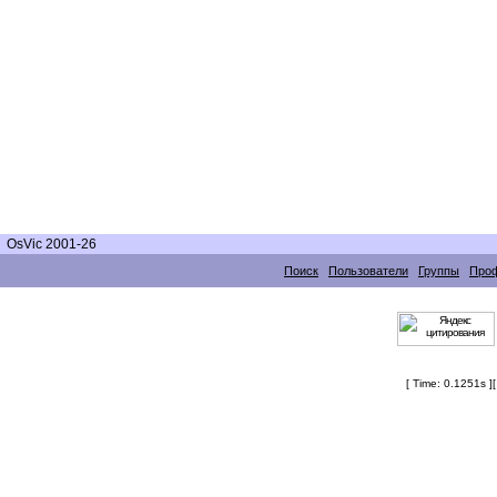
OsVic 2001-26
Поиск
Пользователи
Группы
Про
[ Time: 0.1251s ]