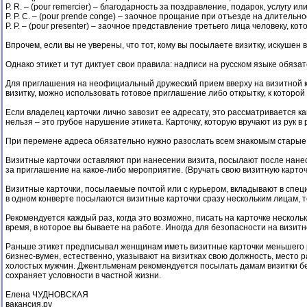
P. R. – (pour remercier) – благодарность за поздравление, подарок, услугу 
P. P. C. – (pour prende conge) – заочное прощание при отъезде на длительно
P. P. – (pour presenter) – заочное представление третьего лица человеку, 
Впрочем, если вы не уверены, что тот, кому вы посылаете визитку, искушен
Однако этикет и тут диктует свои правила: надписи на русском языке обяз
Для приглашения на неофициальный дружеский прием вверху на визитной кар
визитку, можно использовать готовое приглашение либо открытку, к которой 
Если владелец карточки лично завозит ее адресату, это рассматривается как
нельзя – это грубое нарушение этикета. Карточку, которую вручают из рук в 
При перемене адреса обязательно нужно разослать всем знакомым старые в
Визитные карточки оставляют при нанесении визита, посылают после нанес
за приглашение на какое-либо мероприятие. (Вручать свою визитную карточ
Визитные карточки, посылаемые почтой или с курьером, вкладывают в специ
в одном конверте посылаются визитные карточки сразу нескольким лицам, т
Рекомендуется каждый раз, когда это возможно, писать на карточке несколь
время, в которое вы бываете на работе. Иногда для безопасности на визит
Раньше этикет предписывал женщинам иметь визитные карточки меньшего ра
бизнес-вумен, естественно, указывают на визитках свою должность, место
холостых мужчин. Джентльменам рекомендуется посылать дамам визитки бе
сохраняет условности в частной жизни.
Елена ЧУДНОВСКАЯ
вакансия.ру