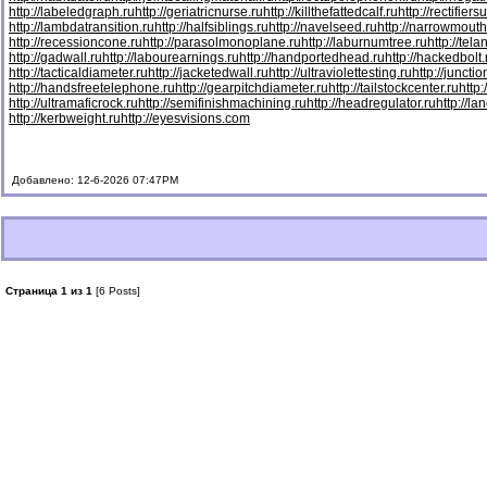
http://labeledgraph.ru
http://geriatricnurse.ru
http://killthefattedcalf.ru
http://rectifiers
http://lambdatransition.ru
http://halfsiblings.ru
http://navelseed.ru
http://narrowmouth
http://recessioncone.ru
http://parasolmonoplane.ru
http://laburnumtree.ru
http://tel
http://gadwall.ru
http://labourearnings.ru
http://handportedhead.ru
http://hackedbolt.
http://tacticaldiameter.ru
http://jacketedwall.ru
http://ultraviolettesting.ru
http://juncti
http://handsfreetelephone.ru
http://gearpitchdiameter.ru
http://tailstockcenter.ru
http
http://ultramaficrock.ru
http://semifinishmachining.ru
http://headregulator.ru
http://la
http://kerbweight.ru
http://eyesvisions.com
Добавлено: 12-6-2026 07:47PM
Страница 1 из 1
[6 Posts]