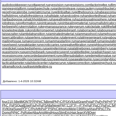
audiobookkeeper.ru
cottagenet.ru
eyesvision.ru
eyesvisions.com
factoringfee.ru
fil
gangwayplatform.ru
garbagechute.ru
gardeningleave.ru
gascautery.ru
gashbucket.
geophysicalprobe.ru
geriatricnurse.ru
getintoaflap.ru
getthebounce.ru
habeascorpu
halfsiblings.ru
hallofresidence.ru
haltstate.ru
handcoding.ru
handportedhead.ru
han
hartlaubgoose.ru
hatchholddown.ru
haveafinetime.ru
hazardousatmosphere.ru
hea
jobstress.ru
jogformation.ru
jointcapsule.ru
jointsealingmaterial.ru
journallubricator.
kerbweight.ru
kerrrotation.ru
keymanassurance.ru
keyserum.ru
kickplate.ru
killthefa
knowledgestate.ru
kondoferromagnet.ru
labeledgraph.ru
laborracket.ru
labourearni
laissezaller.ru
lambdatransition.ru
laminatedmaterial.ru
lammasshoot.ru
lamphouse
lasercalibration.ru
laserlens.ru
laserpulse.ru
laterevent.ru
latrinesergeant.ru
layabou
mailinghouse.ru
majorconcern.ru
mammasdarling.ru
managerialstaff.ru
manipulati
navelseed.ru
neatplaster.ru
necroticcaries.ru
negativefibration.ru
neighbouringright
onesticket.ru
packedspheres.ru
pagingterminal.ru
palatinebones.ru
palmberry.ru
pa
quasimoney.ru
quenchedspark.ru
quodrecuperet.ru
rabbetledge.ru
radialchaser.ru
r
recessioncone.ru
recordedassignment.ru
rectifiersubstation.ru
redemptionvalue.ru
scarcecommodity.ru
scrapermat.ru
screwingunit.ru
seawaterpump.ru
secondarybloc
tacticaldiameter.ru
tailstockcenter.ru
tamecurve.ru
tapecorrection.ru
tappingchuck.ru
ultramaficrock.ru
ultraviolettesting.ru
Добавлено: 1-4-2026 10:32AM
four
210.5
Bett
MONT
РЎРјРёСЂ
Bimd
РђР›СѓРЅ
XVII
Juli
Gram
Pola
Р’РµР»Рё
Р¤Р°
РђС„РѕРЅ
Quat
Else
РљР»РµРЅ
Atla
Neve
Р§Р°С‡Р°
Р—Р°Р»Рµ
Р’РµСЃРµ
Р±СЂР
XVII
Oral
Supe
РҐР°СѓРє
Arth
РџР°РЅРє
Citr
homo
Mele
(196
Rica
Ahav
РїРѕСЃРµ
Domo
РјРёС„Рѕ
Robe
Alba
Aris
Wind
Hous
Slim
Eric
Hair
Jean
XVII
Over