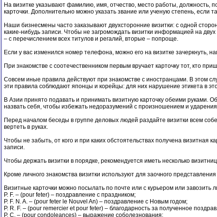
На визитке указывают фамилию, имя, отчество, место работы, должность, 
карточки. Дополнительно можно указать звание или ученую степень, если т
Наши бизнесмены часто заказывают двухсторонние визитки: с одной стороны
какие-нибудь записи. Чтобы не загромождать визитки информацией на двух 
– с перечислением всех титулов и регалий, вторые – попроще.
Если у вас изменился номер телефона, можно его на визитке зачеркнуть, н
При знакомстве с соотечественником первым вручает карточку тот, кто приш
Совсем иные правила действуют при знакомстве с иностранцами. В этом сл
эти правила соблюдают японцы и корейцы: для них нарушение этикета в э
В Азии принято подавать и принимать визитную карточку обеими руками. О
назвать себя, чтобы избежать недоразумений с произношением и ударениям
Перед началом беседы в группе деловых людей раздайте визитки всем собес
вертеть в руках.
Чтобы не забыть, от кого и при каких обстоятельствах получена визитная к
записи.
Чтобы держать визитки в порядке, рекомендуется иметь несколько визитниц
Кроме личного знакомства визитки используют для заочного представления 
Визитные карточки можно посылать по почте или с курьером или завозить 
P. F. – (pour feter) – поздравление с праздником;
P. F. N. A. – (pour feter le Nouvel An) – поздравление с Новым годом;
P. R. F. – (pour remercier et pour feter) – благодарность за полученное позд
P. C. – (pour condoleances) – выражение соболезнования;