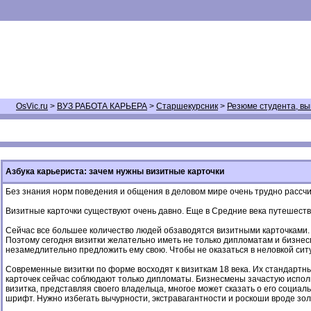
OsVic.ru
>
ВУЗ РАБОТА КАРЬЕРА
>
Старшекурсник
>
Резюме студента, вы
Азбука карьериста: зачем нужны визитные карточки
Без знания норм поведения и общения в деловом мире очень трудно рассчит
Визитные карточки существуют очень давно. Еще в Средние века путешестве
Сейчас все большее количество людей обзаводятся визитными карточками. 
Поэтому сегодня визитки желательно иметь не только дипломатам и бизнесме
незамедлительно предложить ему свою. Чтобы не оказаться в неловкой ситуа
Современные визитки по форме восходят к визиткам 18 века. Их стандартн
карточек сейчас соблюдают только дипломаты. Бизнесмены зачастую исполь
визитка, представляя своего владельца, многое может сказать о его социа
шрифт. Нужно избегать вычурности, экстравагантности и роскоши вроде зол