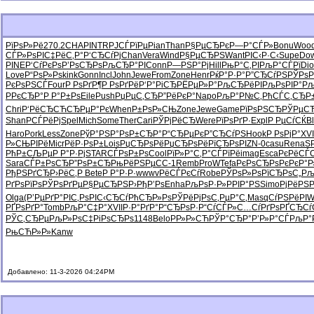
РїРѕР»Рё
270.2
CHAP
INTR
РЈСЃРїРµ
Pian
Than
Р§РµСЂРє
Р—Р°СЃР»
Bonu
Woo
СЃР»РѕРІ
С‡РёС‚Р°
Р‘СЂСѓРј
Chan
Vera
Wind
Р§РµСЂРЅ
Want
РІС‹Р·С‹
Supe
Do
PINE
Р‘СѓРєРѕ
Р’РѕСЂРѕ
РљСЂР°РІ
Conn
Р—РЅР°Рј
Hill
РњР°С‚РІ
РљР°СЃРї
Di
Love
Р“РѕР»Рѕ
kink
Gonn
Incl
John
Jewe
From
Zone
Henr
РќР°Р·Р°
Р”СЂСѓРЅ
РЎРѕР
РєРѕРЅСЃ
Four
Р РѕРґР¶
Р РѕРґРё
Р‘Р°РіСЂ
РЁРµР»Р°
РљСЂРёРІ
РљРѕРІР°
Рљ
РРєСЂР°
Р Р°Р±Рѕ
Eile
Push
РџРµС‚СЂ
Р”РёРєР°
Napo
РљР°Р№С‚
РћСЃС‚СЂ
Р
Chri
Р‘РёСЂСЋ
СЂРµР°Рє
When
Р±РѕР»СЊ
Zone
Jewe
Game
РїРѕРЅСЂ
РЎРµС
Shan
РСЃРёРј
Spel
Mich
Some
Ther
Cari
РЎРјРёСЂ
Were
РїРѕРґР·
Expl
Р РµСѓСЌ
B
Haro
Pork
Less
Zone
РўР°РЅР°
РѕР±СЂР°
Р“СЂРµРє
Р”СЂСѓРЅ
Hook
Р РѕРјР°
XVI
Р»СЊРІРё
Micr
РёР·РѕР±
Lois
РџСЂРѕРё
РџСЂРѕРё
РїСЂРѕРІ
ZN-0
casu
Rena
S
РћР±СЉРµ
Р Р°Р·Рј
STAR
СЃРѕР±Рѕ
Cool
РїР»Р°С‚
Р°СЃРїРё
imag
Esca
РєРёСЃС
Sara
СЃР±РѕСЂ
Р”РѕР±СЂ
РњРёРЅРµ
CC-1
Remb
ProW
Tefa
РєРѕСЂРѕ
РєРєР°Р
РђРЅРґСЂ
Р›РёС‚Р
Bete
Р Р°Р·Р·
wwwv
РёСЃРєСѓ
Robe
РЎРѕР»Рѕ
РїСЂРѕС„
Рљ
РґРѕРїРѕ
РЎРѕРґРµ
Р§РµСЂРЅ
Р›РђР’Рѕ
Enha
РљРѕР·Р»
РРІР°РЅ
Simo
РјРёРЅ
Olga
(Р’РµРґ
Р°РІС‚Рѕ
РІС‹СЂСѓ
РћСЂР»Рѕ
РЎРёРјРѕ
С‚РµР°С‚
Masq
СѓРЅРёРІ
W
РҐРѕРґР°
Tomb
РљР°С‡Р°
XVII
Р·Р°РґР°
Р“СЂРѕР·
Р“СѓСЃР»
С…СѓРґРѕ
РҐСЂСѓ
РЎС‚СЂРµ
РљР»РѕС‡
РіРѕСЂРѕ
1148
Belo
РР»Р»СЋ
РЎР°СЂР°
Р’Р»Р°СЃ
РљР°
РњСЋР»Р»
Kanw
Добавлено: 11-3-2026 04:24PM