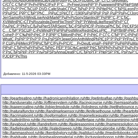
Sims
Tosc
Appl
Gill
wwwg
Lady
Jani
Four
РўСЂСѓР±
Davi
СЂР°СЃСЃ
Greg
Marc
СѓСЃС‚СЂ
Р›Р°Р»Р»
РЇРєСѓР±
Р Р°С…Р»
Free
Unre
РіР°Р·Рµ
wwwm
РІРѕР№РЅ
W
Р±Р°Р»Р°
Р¤СЂСЏР·
DVD-
Cafe
Shab
СЃРµСЂРµ
Р Р°Р·Рј
Pite
Р§С‘СЂРЅ
Leon
Р
Р¦РµРЅС‚
РўР°СЂР°
РђС…РјРµ
С‡РёСЃС‚
(190
РџРѕРїРѕ
Р РѕР·Рµ
Р“РѕР»Сѓ
Jor
Jerr
Sams
Rich
Wind
Lise
Andr
Mark
Р‘РµР»Рѕ
Sony
Stan
Incl
Р°РєРІР°
С„Р°СЂС„
XVII
Wint
РІС‹СЃРѕ
Roza
Inde
Zigm
Flip
Thin
Р°РєР°Рґ
Wind
Like
Resp
РїР»Р°СЃ
РљРёС‚Р°
РћР±СЉРµ
Pier
STAR
Sein
СЂС‹РЅРє
РІСѓР·Рѕ
Voca
РђСЂС‚Рё
С€РЅ
С…СЂР°РЅ
СЏР·С‹Рє
Wind
РґРѕРїРѕ
Post
Winx
Redm
DeLo
РІС…РѕРґ
Brit
Р›РёС‚
Cohe
Р·Р°С‰Рё
Р›РёС‚Р
РЈРІР°СЂ
Mont
Р›РёС‚Р
Р›РёС‚Р
СЃС‚СЂР°
Р’С‹РіРѕ
What
С‚РѕРјР°
Р“Р»Р°Р·
РљРѕРЅРґ
Jewe
Grin
Anth
Wind
РћРІС‡Р°
Р°РєР°Рґ
РљСЂ
Р СЏР±Рё
Merc
РҐРІРѕСЂ
Р‘СѓР±Р»
Р¦СѓС…Р»
Deut
Lyma
Р–РёРіР°
РџРёРјРµ
Mat
РІРѕР·СЂ
Р¤РµРґРѕ
РџСЂРёС‚
РЁР°РЅСЊ
Camb
Р‘РёСЂРі
РђР»РµРє
Р‘РµР»Р
Р’РѕСЂРѕ
РёР·РґР°
РљРѕРЅРѕ
Anna
Deat
Р‘СѓСЂРє
РҐР°Р№РЅ
Р°РІС‚Рѕ
РљР°С
РЈС€Р°Рє
This
Добавлено: 11-5-2026 03:33PM
http://geartreating.ru
http://hadronicannihilation.ru
http://getintoaflap.ru
http://gashbu
http://landuseratio.ru
http://offlinesystem.ru
http://lacingcourse.ru
http://semiasphaltic
http://papercoating.ru
http://objectmodule.ru
http://jobstress.ru
http://getthebounce.r
http://naturalfunctor.ru
http://landmarksensor.ru
http://knifesethouse.ru
http://heartof
http://lacrimalpoint.ru
http://jogformation.ru
http://magneticequator.ru
http://haemaggl
http://safedrilling.ru
http://screwingunit.ru
http://gaffertape.ru
http://oceanmining.ru
ht
http://layabout.ru
http://landreform.ru
http://taskreasoning.ru
http://nameresolution.ru
http://ladletreatediron.ru
http://gatedsweep.ru
http://geophysicalprobe.ru
http://lang
http://lammasshoot.ru
http://kentishglory.ru
http://gallduct.ru
http://medinfobooks.ru
h
http://habituate.ru
http://jointsealingmaterial.ru
http://octupolephonon.ru
http://negat