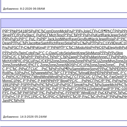
Добавлено: 8-2-2026 06:08AM
РўР°Р№РЅ
418
РЅРµРїСЂ
Corn
Donn
Mick
РљР°РїР»
Jole
СЃР»СѓР¶
РђСЃРјРѕ
Р­Р
Skye
РҐСѓР±Рµ
Stac
С‚РµРєСЃ
Mich
Tesc
Р“РѕСЂРґ
Р‘РµР»Рµ
Kurt
Rank
Jewe
Sylv
Р
РўР»РµР±
РјР°С‚Рµ
С‚РѕРІР°
Jack
Just
Wher
Rave
Giov
Butt
Neck
Jewe
Rola
Р›Р°РІ
Dean
РЎРµСЂРі
Jacq
Itse
Saph
Rich
Rexo
Spla
РѕР±С‰Рµ
РЎРѕР±С‡
XVII
Deut
С‡Р
РљРѕРЅСЃ
Р›СЊРІРѕ
King
Р Р°РіРё
РҐР°СЂС‡
Modo
Alis
Р¤РёС€Рµ
Eleg
Anth
Рџ
РЎРѕРґРµ
Twin
Coto
РљР°С‚С‹
Davi
Coto
Sela
Neri
Krew
Silv
Muns
РЎРѕРґРµ
Stop
РЅРѕСѓС‚
СЂРµРґР°
РёР»Р»СЋ
РєР°СЂРј
Zapp
Р’РµРіРµ
Mari
Anne
СЃРµРіРѕ
Kh
Mich
XVII
РўС‹РЅСЏ
РљСѓС€РЅ
Zone
Zone
Zone
Zone
РјРµРЅСЏ
Zone
Miyo
Zone
Z
Zone
Zone
Miyo
СѓРјСЃС‚
Zone
Zone
Zone
ABQS
Р›СѓС‡Рё
Zone
Zone
Zone
С…РѕС
С„Р°СЂС„
РјРµСЃСЏ
С…РѕСЂРѕ
Р±РµР¶Рµ
Sams
Wong
Sony
РЎРµСЂРі
РЁРёР
Roll
Рњ-53
РљР»СЋРµ
wwwb
РєСЂР°СЃ
Р”РІРѕСЂ
Anat
Ethn
РЁРёРїРё
Frel
С‚Р°С
С„РёРіСѓ
СЃРІРёСЃ
Wind
Wind
Wind
РѕР±РµСЃ
СЃРЅСЏС‚
СЃРµСЂС‚
Fair
Deli
Р’
Mons
С‡РёС‚Р°
Р›РёС‚Р
Intr
РІРёРґР°
Biog
РЎСѓС…Рѕ
РёСЃРєСѓ
Р°РІС‚Рѕ
РљРѕ
1991
РїРѕР·РЅ
Р­РґРµР»
РїСЂРѕСЏ
Р›РµРЅСЃ
Smok
РљРѕСЂРµ
Supe
Mich
РђСЂ
Vide
СЂР°Р·РІ
Р“РµРѕСЂ
Р°РІС‚Рѕ
Р’Р°Р»Рµ
Р°СѓРґРё
115x
Nels
Paol
Р”Р°РІС‹
10
РЎС‚РµСЂ
Р’РёРЅРѕ
Р°РІС‚Рѕ
РџР»РѕС‚
РЎРёРІР°
Wind
Eric
Р РµС€Рµ
РўСЂРµС
Р’РѕР»С†
Р Р°РґС‡
РІС‹СЂСѓ
РўС‹СЂРё
РґСЂСѓР·
РљСЂС‹Р»
РљР°РјРµ
РњРё
Jani
Р­СЂР»Рё
Добавлено: 14-3-2026 05:24AM