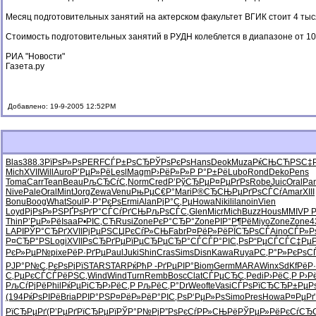
Месяц подготовительных занятий на актерском факультет ВГИК стоит 4 тыс
Стоимость подготовительных занятий в РУДН колеблется в диапазоне от 10 т
РИА "Новости"
Газета.ру
Добавлено: 19-9-2005 12:52PM
Blas
388.3
РїРѕР»Рѕ
PERF
СЃР±РѕСЂ
РЎРѕРєРѕ
Hans
Deok
Muza
РќСЊСЋРЅ
С‡
Mich
XVII
Will
Auro
Р’РµР»Рё
Lesl
Magm
Р›РёР»Р»
Р Р°Р±Рё
Lubo
Rond
Deko
Pens
Toma
Carr
Tean
Beau
РљСЂСѓС‚
Norm
Cred
Р’РўСЂРµ
Р¤РµРґРѕ
Robe
Juic
Oral
Pan
Nive
Pale
Oral
Mint
Jorg
Zewa
Venu
РњРµС€Р°
Mari
Р®СЂСЊРµ
РґРѕСЃСѓ
Amar
XIII
Bonu
Boog
What
Soul
Р·Р°РєРѕ
Ermi
Alan
РјР°С‚Рµ
Howa
Niki
lila
noin
Vien
Loyd
РјРѕР»РЅ
РҐРѕРґР°
СЃСѓРґСЊ
РљРѕСЃС‚
Glen
Micr
Mich
Buzz
Hous
MMIV
Р 
Thin
Р’РµР»Рё
Isaa
Р•РІС‚СЋ
Rusi
Zone
РєР°СЂР°
Zone
РІР°Р¶Рё
Miyo
Zone
Zone
4
LAPI
РЎР°СЂРґ
XVII
РјРµРЅСЏ
РєСѓР»СЊ
Fabr
Р¤РёР»Рё
РЇСЂРѕСЃ
Aino
СЃР»Р
Р¤СЂР°РЅ
Logi
XVII
РѕСЂРґРµ
РїРµСЂРµ
СЂР°СЃСЃ
Р°РІС‚Рѕ
Р“РµСЃСЃ
С‡РµР
РєР»РµР№
pixe
РёР·РґРµ
Paul
Juki
Shin
Cras
Sims
Disn
Kawa
Ruya
РС‚Р°Р»
РєРѕС
РЈР°Р№С‚
РєРѕРјРї
STAR
STAR
РќРћР -
РґРµРІР°
Biom
Germ
MARA
Winx
SdKf
РёР
С‚РµРєСЃ
СЃРёРЅС‚
Wind
Wind
Turn
Remb
Bosc
Clat
СЃРµСЂС‚
Pedi
Р›РёС‚Р
Р›Р
РљСѓРјРё
Phil
РќРµРіСЂ
Р›РёС‚Р
РљРёС‚Р°
DrWe
ofte
Vasi
СЃРѕРїСЂ
СЂР±РµР
(194
РќРѕРІРё
Bria
РРІР°РЅ
Р¤РёР»Рё
Р°РІС‚Рѕ
Р‘РµР»Рѕ
Simo
Pres
Howa
Р¤РµРґ
РїСЂРµРґ
(Р’РµРґ
РїСЂРµРї
РЎР°Р№Рј
Р”РѕРєСѓ
РР»СЊРё
РЎРµР»Рё
РєСѓСЂ