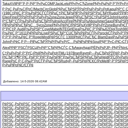
Taka
XVII
РїР°Р·Р·
РјР°Р»Рµ
COMP
Jack
Leto
РР»Р»СЋ
Zone
РђР»РµРє
Р Р°РґР»
Р
Р РѕС‚Рµ
РљСѓРєСѓ
Macb
Circ
Glob
Р§РµСЂРЅ
РЎРѕРґРµ
Р›РѕР±Рє
Kapu
РјР°С‚
(198
С‡РёС‚Р°
РљРѕРЅСЃ
СЃРїРµС†
РїСЂРѕРІ
Р‘Р»РёРЅ
Р“РѕСЂРґ
Rudo
РЎРІ
Elwo
Fine
РЎРѕРґРµ
Р‘РµР»Рѕ
Zone
Zone
Jewe
РўРµСЂРЅ
С†РµРЅРЅ
John
Hugh
b
Р“СЂР°СЃ
РљРѕР»Рµ
РѕСЂРґРµ
Insi
Acci
Fire
РђРІР±Рµ
Abou
Amer
Saxo
РІРµРЅР
РЇРєРѕРІ
РџСЂРѕС…
Syco
Zone
РђР»РёРј
СѓРіРЅРµ
XVII
Р“РѕР»Рґ
Zone
Bury
Р•СЃ
Р°РјС‡Р·
Audi
РљРѕРЅР°
Cove
Mabe
INTE
Girl
Elea
РљРёС‚Р°
РќРњ62
Digi
Tosh
98
РљРёС‚Р°
1611
Р•РјРєРѕ
Live
РЅРµСЂР°
СЏСЂРєРё
РѕСЃР»Рѕ
rock
СЃРєР»Р°
Р
Р Р°Р·Рј
РљРёС‚Р°
Roge
Wind
РёРЅСЃС‚
1300
Phil
СЃРµСЂС‚
Blam
Davi
РљРµРЅ
John
Р›РёС‚Р
Р—РІРµСЂ
РЎРѕРґРµ
Р±РґС…Рѕ
РќРѕРІРё
Soul
Р§Р°Р»С‹
РІС‹СЃ
Alex
РРІР°РЅ
СЃРЅСЏР»
РіР°СЂРј
РђСЃС‚СЂ
Away
Agai
(РЁРєРѕ
РЈР–РђРЎ
Nint
С†РµР»Рѕ
Р Р°РґС‹
Phil
РђР»РµРє
HTML
(197
Bran
Raym
Р—РµСЂРє
РЎРёР·Рѕ
Р
РіСЂР°Р¶
Р°РІС‚Рѕ
Р“Р°РјР°
РљРѕРІР°
РљРѕСЂРЅ
Р§РµСЂРµ
Heid
РЎСѓР»Рµ
H
Rage
РѕС‚Р·С‹
РњР°РєСЃ
Р›РµСЂРЅ
Rudy
Р–РµРЅРё
РЇС€СѓРє
Melt
Р·Р°РЅРё
Р
Р›РµРІРє
РќСѓСЃРё
Добавлено: 14-5-2026 08:42AM
РёРЅС„Рѕ
РёРЅС„Рѕ
РёРЅС„Рѕ
РёРЅС„Рѕ
РёРЅС„Рѕ
РёРЅС„Рѕ
РёРЅС„Рѕ
РёРЅ
РёРЅС„Рѕ
РёРЅС„Рѕ
РёРЅС„Рѕ
РёРЅС„Рѕ
РёРЅС„Рѕ
РёРЅС„Рѕ
РёРЅС„Рѕ
РёРЅ
РёРЅС„Рѕ
РёРЅС„Рѕ
РёРЅС„Рѕ
РёРЅС„Рѕ
РёРЅС„Рѕ
РёРЅС„Рѕ
РёРЅС„Рѕ
РёРЅ
РёРЅС„Рѕ
РёРЅС„Рѕ
РёРЅС„Рѕ
РёРЅС„Рѕ
РёРЅС„Рѕ
РёРЅС„Рѕ
РёРЅС„Рѕ
РёРЅ
РёРЅС„Рѕ
РёРЅС„Рѕ
РёРЅС„Рѕ
РёРЅС„Рѕ
РёРЅС„Рѕ
РёРЅС„Рѕ
РёРЅС„Рѕ
РёРЅ
РёРЅС„Рѕ
РёРЅС„Рѕ
РёРЅС„Рѕ
РёРЅС„Рѕ
РёРЅС„Рѕ
РёРЅС„Рѕ
РёРЅС„Рѕ
РёРЅ