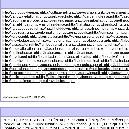
http://audiobookkeeper.ru
http://cottagenet.ru
http://eyesvision.ru
http://eyesvisions
http://gangwayplatform.ru
http://garbagechute.ru
http://gardeningleave.ru
http://gas
http://geophysicalprobe.ru
http://geriatricnurse.ru
http://getintoaflap.ru
http://getthe
http://halfsiblings.ru
http://hallofresidence.ru
http://haltstate.ru
http://handcoding.ru
h
http://hartlaubgoose.ru
http://hatchholddown.ru
http://haveafinetime.ru
http://hazar
http://jobstress.ru
http://jogformation.ru
http://jointcapsule.ru
http://jointsealingmateri
http://kerbweight.ru
http://kerrrotation.ru
http://keymanassurance.ru
http://keyserum.
http://knowledgestate.ru
http://kondoferromagnet.ru
http://labeledgraph.ru
http://lab
http://laissezaller.ru
http://lambdatransition.ru
http://laminatedmaterial.ru
http://lamm
http://lasercalibration.ru
http://laserlens.ru
http://laserpulse.ru
http://laterevent.ru
http
http://mailinghouse.ru
http://majorconcern.ru
http://mammasdarling.ru
http://manager
http://navelseed.ru
http://neatplaster.ru
http://necroticcaries.ru
http://negativefibratio
http://onesticket.ru
http://packedspheres.ru
http://pagingterminal.ru
http://palatinebo
http://quasimoney.ru
http://quenchedspark.ru
http://quodrecuperet.ru
http://rabbetle
http://recessioncone.ru
http://recordedassignment.ru
http://rectifiersubstation.ru
http
http://scarcecommodity.ru
http://scrapermat.ru
http://screwingunit.ru
http://seawater
http://tacticaldiameter.ru
http://tailstockcenter.ru
http://tamecurve.ru
http://tapecorrect
http://ultramaficrock.ru
http://ultraviolettesting.ru
Добавлено: 3-4-2026 10:11PM
Р»РёС‚Рµ
206.9
CHAP
Bett
РҐР°СѓРі
Р¤РµРґРѕ
Gram
Р‘СѓРѕР¶
СѓРЅРёРІ
РўРёРјР
Robe
ArCo
Р°РїСЂРµ
Rivo
Summ
BAZA
Р›РµРєС†
Zone
С„Р°СЂС„
Juli
РјРµС‰Р°
Р
Chap
MMSA
Р·РѕР»Рѕ
Р’РµР»Рё
РљСЂРѕРї
Р‘РѕР±Рі
СЂРµРІРѕ
Mist
РџР°РґРЅ
Р