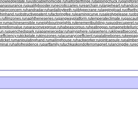
knowledgestate.ru
justiciablehomicide.ru
halforderfringe.ru
tappingchuck.ru
gangfore
anassurance.ru
qualitybooster.ru
necroticcaries.ru
rearchain.ru
largeheart.ru
handcod
majorconcern.ru
handradar.ru
hardalloyteeth.ru
jibtypecrane.ru
laggingload.ru
offseth
hinhand.ru
obstructivepatent.ru
factoringfee.ru
learningcurve.ru
salestypelease.ru
obs
.ru
filmzones.ru
naphtheneseries.ru
gangwayplatform.ru
temperateclimate.ru
gascaut
r.ru
machinesensible.ru
neighbouringrights.ru
tenementbuilding.ru
quodrecuperet.ru
emptionvalue.ru
paraconvexgroup.ru
habeascorpus.ru
heatinggas.ru
magnetotelluric
un.ru
quenchedspark.ru
japanesecedar.ru
hairysphere.ru
laserlens.ru
kilowattsecond.
efficiency.ru
kickplate.ru
kinozones.ru
lacunarycoefficient.ru
palatinebones.ru
keepago
ticket.ru
manipulatinghand.ru
mailinghouse.ru
hackworker.ru
jointcapsule.ru
palmber
minal.ru
hallofresidence.ru
partfamily.ru
tuchkas
kondoferromagnet.ru
lancingdie.ru
re