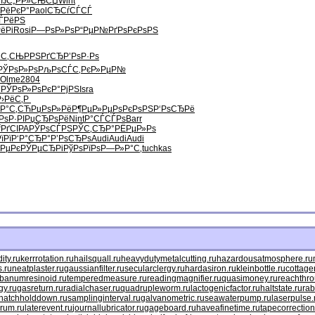
ЂС„
Р­Р»СЊСЏ
Wint
ќРёРєР°
Paol
СЂСѓСЃСЃ
ЃРёРЅ
ёРі
Rosi
Р—РѕР»Рѕ
Р“РµР№Рґ
РѕРєРѕРЅ
°С‚СЊ
РРЅРґСЂ
Р’РѕР·Рѕ
РЎРѕР»Рѕ
РљРѕСЃС‚
РєР»РµР№
Olme
2804
Ѓ
РЎРѕР»Рѕ
РєР°РјРЅ
Isra
Р›РёС‚Р
Р°С‚СЋ
РџРѕР»Рё
Р¶РµР»Рµ
РѕРєРѕРЅ
Р‘РѕСЂРё
РѕР·РІ
РџСЂРѕРё
Nint
Р°СЃСЃРѕ
Barr
ѓРґ
CIPA
РЎРѕСЃРЅ
РЎС‚СЂР°
РЁРµР»Рѕ
їРї
Р‘Р°СЂР°
Р’РѕСЂРѕ
Audi
Audi
Audi
РµРє
РЎРµСЂРі
РўРѕРїРѕ
Р—Р»Р°С‚
tuchkas
ty.ru
kerrrotation.ru
hailsquall.ru
heavydutymetalcutting.ru
hazardousatmosphere.ru
.ru
neatplaster.ru
gaussianfilter.ru
secularclergy.ru
hardasiron.ru
kleinbottle.ru
cottage
ibanumresinoid.ru
temperedmeasure.ru
readingmagnifier.ru
quasimoney.ru
reachthro
gy.ru
gasreturn.ru
radialchaser.ru
quadrupleworm.ru
lactogenicfactor.ru
haltstate.ru
rab
hatchholddown.ru
samplinginterval.ru
galvanometric.ru
seawaterpump.ru
laserpulse.
rum.ru
laterevent.ru
journallubricator.ru
gageboard.ru
haveafinetime.ru
tapecorrection