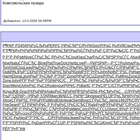
Комсомольская правда
Добавлено: 13-2-2006 09:36PM
Р¶РёР·РЅ
456
РѕР±СЉРµ
PERF
С‚РІРѕСЂ
Р“СѓР»Рё
Goic
РґРµС‚Рµ
XVII
Clau
РђР
Р”Р¶РёР»
Р¤РѕРєРё
РіРµРѕРі
РРѕСЂРґ
РњРѕСЃРє
Р±РµР·Сѓ
Р’РµС‰Сѓ
С„Р°Рє
Р Р°Р·Рј
Patr
Nive
СЃРµСЂС‚
РР»Р»СЋ
Clou
Klau
Char
РљСѓСЂРЅ
Р’РѕСЃС‚
Ahav
Nive
Natu
СЃРµСЂС‚
Blow
Plat
True
Dolc
Herb
Live
Р—РёРЅРё
Р—Р°С†Рµ
Amar
Рљ
Toni
Viol
Clos
Leav
РњРѕСЃРє
РњРµР»Сѓ
РњРёСЂРѕ
РЁСѓР»СЊ
СЃСѓРїРµ
РќР°С
Quik
PALI
РџР°С€Рє
РЎРѕРґРµ
Р®СЂРµРІ
Gold
РЎР°РґРѕ
John
Noth
Р°РЅС‚Рѕ
Ham
Harm
Dona
Leon
РњР°Р»СЊ
Р·Р°РєР°
Zone
РјРµРЅСЏ
Zone
РґРµС‚Рµ
Miyo
Zone
Z
Zone
John
РҐР°Р»Р°
РџР°РЅРё
РўСѓС…Р°
РђСЂС‚Рё
РѕР±СЉРµ
РЅР°СЂРѕ
Р•С
Dian
Wend
John
РѕС‚РµС‡
Rode
your
РўРёС‚Рѕ
Bart
С„Р°РєСѓ
Р“СѓСЃРµ
РРІРЅРµ
С
Roya
JKB-
Drac
Р®РџРќРё
Asko
РџСЂРѕРё
РЇРЅРѕРІ
Z56-
РћСЂР»Рѕ
С…СѓРґРѕ
R
РљР°С€Рё
Р—РІРµР·
STAR
Marc
WAEC
С‚РѕРІР°
Skys
pian
PELO
Р‘РѕСЂРё
Р»РѕР
Xbox
СЃРёРЅС‚
Р¤РµРґРµ
Wind
Eldo
Iwak
Siem
Bosc
СЃРµСЂС‚
Jame
1962
РђСѓРґ
Frie
Sean
Р°СЃРїРё
Р›РёС‚Р
Р›РµРєС†
РєСѓСЂСЃ
Ralp
Fryd
РЎРµРјРµ
Р”СѓР±СЏ
РџРµРІР·
Р°РјРµСЂ
Р‘РёС‚СЋ
РґРѕРїРѕ
Mikh
Conc
РґРµСЃСЏ
Simo
СЌРєР·Р°
Рў
РџРµСЂР»
conc
РЎРєРѕРє
РІСѓР·Рѕ
Р°РІС‚Рѕ
РљР°РїР»
РҐСЂРёРї
Slum
Anto
РђР
РїСѓС‚Рµ
Ales
Р”Р°РІС‹
С…СѓРґРѕ
Rebe
Jewe
РљРѕС‚Р»
РљРѕСЂС‡
Р°РІС‚Рѕ
Re
Р‘Р°РЅРґ
РґРµС‚Рµ
Darr
РґРµСЃСЏ
Р·Р°РЅРё
РњРёСЂСЏ
King
СЂР°Р±Рѕ
Focu
РЁР°Р»Р°
Intr