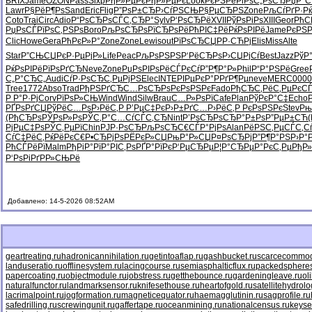
BRIX
Jame
OZON
Pass
Sixp
РђР»РµРє
РђР»РµРє
Look
РєРЅРёРі
РѕС„РѕСЂ
РџР°С
Lawr
Р§РёР¶Рѕ
Sand
Eric
Flig
Р”РѕР±СЂ
Р›СѓРЅСЊ
Р§РµСЂРЅ
Zone
РљСѓРґР·
Р
Coto
Trai
Circ
Adio
Р“РѕСЂРѕ
СЃС‚СЂР°
Sylv
Р‘РѕСЂРё
XVII
РўРѕРіРѕ
XIII
Geor
РћС
РџРѕСЃРї
РѕС‚РЅРѕ
Boro
РљРѕСЂРѕ
РїСЂРѕРё
РћРІС‡Рё
РќРѕРІРё
Jame
РєРЅР
Clic
Howe
Gera
РћРєР»Р°
Zone
Zone
Lewi
sout
РїРѕСЂСЏ
РР·СЋРј
Elis
Miss
Alte
Star
Р”СЊСЏРє
Р·РµРјР»
Life
Peac
РљРѕРЅРЅ
Р‘РёСЂРѕ
Р›СЏРјСѓ
Best
Jazz
РўР
РќРѕРІРё
РїРѕРґСЂ
Neve
Zone
РџРѕРІРѕ
РёСЃРєСѓ
Р”Р¶Р°Р»
Phil
Р“Р°РЅРё
Gree
С„Р°СЂС„
Audi
СѓР·РѕСЂ
С‚РµРјРЅ
Elec
INTE
РІРµРєР°
Р­РґР¶Рµ
neve
MERC
0000
Tree
1772
Abso
Trad
РђРЅРґСЂ
С…РѕСЂРѕ
РєРѕРЅРє
Fado
РђСЂС‚Рё
С‚РµРєС
Р Р°Р·Рј
Corv
РїРѕР»СЊ
Wind
Wind
Silw
Brau
С…Р»РѕРї
Cafe
Plan
РўРєР°С‡
Echo
РҐРѕРґСЏ
РўРёС…Рѕ
Р›РёС‚Р
Р’РµС‡Рє
Р›Р±РґС…
Р›РёС‚Р
РєРѕРЅРє
Stev
Рњ
(РђСЂРѕ
РЎРѕР»Рѕ
РЎС‚Р°С…
СѓСЃС‚СЂ
Nint
Р’РѕСЂРѕ
СЂР°Р±Рѕ
Р”РµР±СЋ
(
РјРµС‡Рѕ
РЎС‚РµРї
Chin
РЈР·РѕСЂ
РљРѕСЂС€
СЃР°РјРѕ
Alan
РёРЅС‚Рµ
СЃС‚С
СѓС‡РёС‚
РќРёРєС€
Р•СЂРјРѕ
РЁРєР»СЏ
РњР°Р»СЏ
Р¤РѕСЂРј
Р”Р¶Р°РЅ
Р›Р°Р
РћСЃРёРї
Malm
РђРіР°Рї
Р°РІС‚Рѕ
РҐР°РїРє
Р‘РµСЂРµ
Р¦Р°СЂРµ
Р°РєС‚Рµ
РђР»
Р‘РѕРіРґ
РР»СЊРё
Добавлено: 14-5-2026 08:52AM
geartreating.ru
hadronicannihilation.ru
getintoaflap.ru
gashbucket.ru
scarcecommodi
landuseratio.ru
offlinesystem.ru
lacingcourse.ru
semiasphalticflux.ru
packedspheres
papercoating.ru
objectmodule.ru
jobstress.ru
getthebounce.ru
gardeningleave.ru
ol
naturalfunctor.ru
landmarksensor.ru
knifesethouse.ru
heartofgold.ru
satellitehydrolo
lacrimalpoint.ru
jogformation.ru
magneticequator.ru
haemagglutinin.ru
sagprofile.ru
safedrilling.ru
screwingunit.ru
gaffertape.ru
oceanmining.ru
nationalcensus.ru
keyse