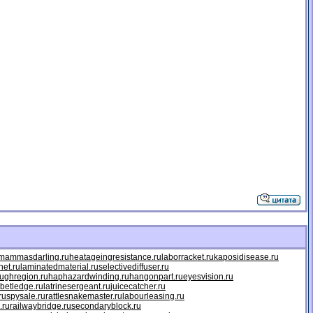
mammasdarling.ru
heatageingresistance.ru
laborracket.ru
kaposidisease.ru
net.ru
laminatedmaterial.ru
selectivediffuser.ru
ughregion.ru
haphazardwinding.ru
hangonpart.ru
eyesvision.ru
betledge.ru
latrinesergeant.ru
juicecatcher.ru
ru
spysale.ru
rattlesnakemaster.ru
labourleasing.ru
.ru
railwaybridge.ru
secondaryblock.ru