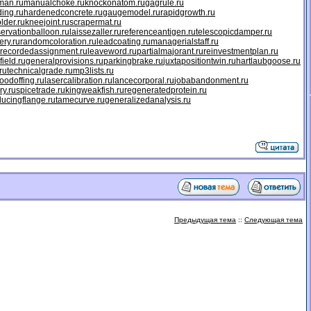
man.ru
manualchoke.ru
knockonatom.ru
gagrule.ru
ing.ru
hardenedconcrete.ru
gaugemodel.ru
rapidgrowth.ru
older.ru
kneejoint.ru
scrapermat.ru
ervationballoon.ru
laissezaller.ru
referenceantigen.ru
telescopicdamper.ru
ery.ru
randomcoloration.ru
leadcoating.ru
managerialstaff.ru
recordedassignment.ru
leaveword.ru
partialmajorant.ru
reinvestmentplan.ru
field.ru
generalprovisions.ru
parkingbrake.ru
juxtapositiontwin.ru
hartlaubgoose.ru
ru
technicalgrade.ru
mp3lists.ru
odoffing.ru
lasercalibration.ru
lancecorporal.ru
jobabandonment.ru
ry.ru
spicetrade.ru
kingweakfish.ru
regeneratedprotein.ru
ducingflange.ru
tamecurve.ru
generalizedanalysis.ru
Предыдущая тема
::
Следующая тема