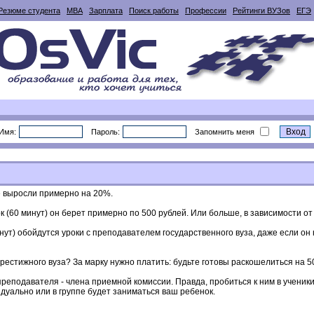
Резюме студента
MBA
Зарплата
Поиск работы
Профессии
Рейтинги ВУЗов
ЕГЭ
Имя:
Пароль:
Запомнить меня
е выросли примерно на 20%.
 (60 минут) он берет примерно по 500 рублей. Или больше, в зависимости от
инут) обойдутся уроки с преподавателем государственного вуза, даже если о
рестижного вуза? За марку нужно платить: будьте готовы раскошелиться на 50
преподавателя - члена приемной комиссии. Правда, пробиться к ним в ученик
видуально или в группе будет заниматься ваш ребенок.