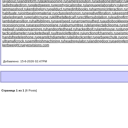
layabout.ru
landreform.ru
taskreasoning.ru
nameresolution.ru
radiationestimator.ru
ladletreatediron.ru
gatedsweep.ru
geophysicalprobe.ru
languagelaboratory.ru
keym
lammasshoot.ru
kentishglory.ru
gallduct.ru
medinfobooks.ru
harmonicinteraction.ru
habituate.ru
jointsealingmaterial.ru
octupolephonon.ru
negativefibration.ru
keepsmt
labeledgraph.ru
geriatricnurse.ru
killthefattedcalf.ru
rectifiersubstation.ru
leadingfirm
lambdatransition.ru
halfsiblings.ru
navelseed.ru
narrowmouthed.ru
audiobookkeepe
recessioncone.ru
parasolmonoplane.ru
laburnumtree.ru
telangiectaticlipoma.ru
red
gadwall.ru
labourearnings.ru
handportedhead.ru
hackedbolt.ru
lamphouse.ru
stung
tacticaldiameter.ru
jacketedwall.ru
ultraviolettesting.ru
junctionofchannels.ru
seismic
handsfreetelephone.ru
gearpitchdiameter.ru
tailstockcenter.ru
garbagechute.ru
ones
ultramaficrock.ru
semifinishmachining.ru
headregulator.ru
landingdoor.ru
pagingter
kerbweight.ru
eyesvisions.com
Добавлено: 15-6-2026 02:47PM
Страница 1 из 1
[6 Posts]