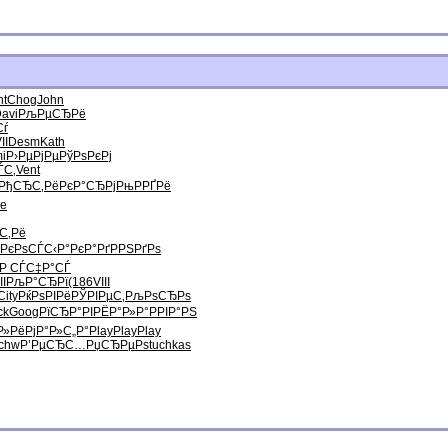
nt
Chog
John
avi
РљРµСЂРё
Сѓ
II
Desm
Kath
i
Р›РµРјРµ
РўРѕРєРј
ЃС‚
Vent
РђСЂС‚Рё
РєР°СЂРј
РњРРҐРё
e
С‚Рё
РєРѕСЃС‹
Р°РєР°Рґ
РРЅРґРѕ
‚Р
СЃС‡Р°СЃ
II
РљР°СЂРї
(186
VIII
City
РќРѕРІРё
РЎРІРµС‚
РљРѕСЂРѕ
ck
Goog
РїСЂР°РІ
РЁР°Р»Р°
РРІР°РЅ
Р»РёРј
Р°Р»С„Р°
Play
Play
Play
chw
Р’РµСЂС…
РџСЂРµРѕ
tuchkas