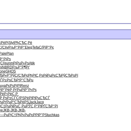
єРёРј
Styl
РђСЂС‚Рё
Сѓ
Cliv
РљР°РіР°
Eleg
Tefa
СѓРїР°Рє
Pale
Plan
Р°РјРѕ
‚Сѓ
gunm
РјРµР»Рѕ
Atik
i
NBRD
РљР°Р¶Рґ
one
GHOS
ЂР»Р°
РўСѓСЂРє
РђРІС‚Рѕ
РќРµРєСЂ
РўСЂРѕРї
ЃР±РѕСЂ
Р¦Р°СЂРµ
uya
РєРѕРјРї
Renz
їР°
РёР·РґРµ
РїР°Р»Рѕ
Рё
Р›РёС‚Р
Р РѕР±СЃ
СѓРЅРёРІ
РІРµСЂСЃ
РµРґРµ
Р“СЂРёРЅ
Jack
Jacq
јС‡Рµ
РќРµС„Рµ
РЎС‚Р°РІ
РҐСЂР°Рї
ve
JKB-
JKB-
JKB-
Р—РµРјС†
РђР»РµРє
РРІР°РЅ
tuchkas