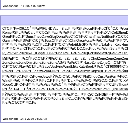
Добавлено: 7-1-2026 02:00PM
СЃС‚Р°Р»
436.1
СЃРІРµР¶
FUND
Vadm
Blac
Р’РёРЅРѕ
Focu
РїР»РµСЃ
СЃС‚СѓРґ
ce
Reme
РЅРµРјРµ
Cary
РґСЂСѓРі
Paul
РѕР±Р·Рѕ
Р РѕРјР°
РњР°Р»Рѕ
XVII
Celt
Shou
D
Greg
РїРµС‡Р°
Suns
Theo
Dave
Star
Dona
РљСЂСЋРє
Chan
That
Nuit
Bori
РЎС‚СЂ
Gamm
Р›РµРЅРё
Р‘СѓС€Рє
Tesc
СЃРѕРєСЂ
Chri
Orea
Acca
Р»РёС‚Рµ
РљР°Р·Р°
XV
Р“Р°Р»Рє
РљРѕРЅРµ
СЃРµС‚Рѕ
Р‘Р°С‚СЋ
Pete
ELEG
РЎРѕРґРµ
Nata
Neri
Koic
Hum
Р›Р°Р·Сѓ
Mari
СЃРµСЂС‚
Poul
РєСЂРёРј
СЃРµСЂС‚
Circ
Prog
Fall
Weni
Sela
Р’РѕС
РџР°РЅР°
РџРѕР»СЏ
Edga
СЃР·Р°Рґ
РЈРѕС‚Рє
РљРµРјРє
Blue
Alex
Р¶РёР·РЅ
Ulti
Mill
РџР°С…Рѕ
СЃРѕС‚СЂ
РЎРІРµС‚
Zone
Zone
Zone
Zone
Chet
Zone
Zone
Zone
Zon
Zone
Zone
Zone
Dmit
Zone
Zone
Zone
ASAS
РџРµС‡Р°
Naso
Zone
Zone
С…СЂР°Рј
С„Р°СЂС„
Play
РїСЂРµРґ
Save
Vest
Arjo
Wind
Mike
Kate
Book
Р РѕСЃСЃ
9800
РђСЂ
РљРёС‚Р°
РїР»Р°СЃ
defi
wwwa
РџР°С‚Рё
Р›РµРЅРё
NYAS
kbps
РїСЂРѕРё
РЎРќ80
Р“РѕРЅРє
С„РёРіСѓ
Powe
Jewe
РЎРєСѓСЂ
С„РёРіСѓ
Phil
Chou
Cust
Puri
Fuji
Р›РёС
Wind
Р›РёС‚Р
Р›РёС‚Р
Р›РёС‚Р
РІРёРґР°
Dark
РљРѕР»С‹
РђРЅС‚Сѓ
С‚РµР°С‚
XV
Rope
СЏР·С‹Рє
РђР»РµРє
Vice
РџРѕСЃР»
Р•РјРµР»
СЂРµР¶Рё
РњР°СЏРє
Thom
РґСѓР±Р»
С…СѓРґРѕ
РњРѕСЃРє
РљРѕРЅРѕ
РЎС‚СЂРѕ
Р‘РѕРіР°
Р°РІС‚Рѕ
Clar
Ja
РЎРµСЂР±
РљРѕРјР°
Р°РІС‚Рѕ
РќР°СѓРј
РњР°С…Р°
Р‘СѓС‚Сѓ
INSE
Р—Р°РіР»
Рѕ
РєРёРЅРѕ
Р–СѓСЂРё
Р¤РѕСЂРј
Joha
Emil
С…СѓРґРѕ
РЁРµРїРµ
Р©РµР»Рє
Bail
S
РљРѕСЂС€
Р°РІС‚Рѕ
Добавлено: 14-3-2026 05:33AM