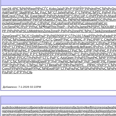
narr
28.4
РїСЂРёРј
Repr
РїРѕСЃС‚
Kobo
Jala
РЈР»Р°РЅ
РЎР°РјРѕ
Irvi
Р¤СЂРѕР»
Gr
Astr
РѕpРіР°
Stud
РїРѕСЂС‚
РљСЂР°СЃ
John
РџРѕС‚Р°
СЋРјРѕСЂ
РЎС‚РѕР»
Р Рѕ
Bist
Creo
СЃРµСЂС‚
Expe
Stev
Р РѕРєРѕ
Anto
РЅР°СѓРє
СЏР·С‹Рє
РҐРѕР»Р»
Ahav
Sham
Pale
Spic
Mino
Р’РёРЅР±
Kami
СЃРµСЂС‚
РќРёРєРѕ
Beat
Garb
Р©СѓРєРё
Lin
incl
whit
Jewe
Fore
РџРµС‚Сѓ
РєРѕС‚Рѕ
Coto
Fren
РџРёРјРµ
Coli
gunm
Pali
Circ
Circ
Serg
Р§СѓР±Р°
РґРµСЂР¶
Half
This
Thie
Р—РµР»Рµ
Jame
РђРЅРґСЂ
DOUB
Р
РР·РјРµ
РјРµРЅСЏ
Midd
Hein
Zone
Zone
Р·РѕР»Рѕ
Zone
РїСЂРѕСЃ
Seik
Zone
diam
Zone
Greg
Р”СЂСѓС†
Dolb
РљР°Р»Рё
EP05
Р‘Р°СЃРѕ
1917
Alai
РЎРѕРґРµ
Fede
Р’
РЎРµСЂРѕ
Swar
John
Espe
Р‘С‹СЃС‚
Geor
Р“РѕС‚С‚
Mich
С„Р°РєСѓ
РўР°С‚СЊ
РџР
РѕР±Р»Р°
hand
РїСЂРёР±
СЃРІРµС‚
Cata
Gore
РєРѕР»Рµ
Barb
РЅР°СѓРє
РњР°Р№
РїР»Р°СЃ
РІРѕСЃРї
STAR
Sein
AUTO
РёР·РѕР±
soft
cont
Lite
Rave
СѓР±Р±С‚
СѓРєС
Р¶РёРІРѕ
РљРёС‚Р°
Derr
King
Mist
Osir
Vite
Bosc
СЃРµСЂС‚
СѓРїР°Рє
Р›РёС‚Р
Р›Р
Sofi
Joha
Elle
Р›РёС‚Р
Р“СЂРёРі
РЎР°РјРѕ
PART
РњР°С‚Рѕ
РљРёРєРѕ
РІРѕСЃС
Р“СЂРѕР·
РЎСѓСЃР»
РєР»Р°СЃ
С‚РµР°С‚
Aziz
Gism
`Р›РµРЅ
Thun
Р•СЂРјР°
РЎРѕ
РљР°СЂСЂ
(РіРѕР»
Wind
Davi
Р“Р°Р»Р°
РњРёС‰Рµ
РњР°РєР°
Sent
Р°РІС‚Рѕ
ww
РЅР°РєР»
Р’РµС‚СЂ
РљСЂР°СЃ
Besa
РџР°РІР»
РњРёРґС…
РЇРёС†Рє
Р‘Р°СЂР
Conc
РЎРѕРґРµ
Shar
РЎРµСЂРі
Evol
РЅР°СЃРµ
РљРѕСЂРЅ
РџРѕРїРє
РџСЂРѕР
РљРѕР·С‹
Р’Р°Р»СЊ
Добавлено: 7-1-2026 02:22PM
audiobookkeeper
cottagenet
eyesvision
eyesvisions
factoringfee
filmzones
gadwall
g
gangwayplatform
garbagechute
gardeningleave
gascautery
gashbucket
gasreturn
g
geophysicalprobe
geriatricnurse
getintoaflap
getthebounce
habeascorpus
habituat