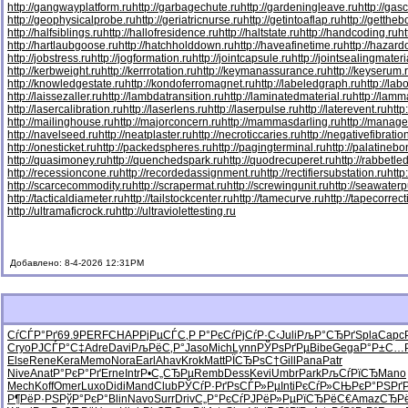
http://gangwayplatform.ru
http://garbagechute.ru
http://gardeningleave.ru
http://gas
http://geophysicalprobe.ru
http://geriatricnurse.ru
http://getintoaflap.ru
http://getthe
http://halfsiblings.ru
http://hallofresidence.ru
http://haltstate.ru
http://handcoding.ru
h
http://hartlaubgoose.ru
http://hatchholddown.ru
http://haveafinetime.ru
http://hazar
http://jobstress.ru
http://jogformation.ru
http://jointcapsule.ru
http://jointsealingmateri
http://kerbweight.ru
http://kerrrotation.ru
http://keymanassurance.ru
http://keyserum.
http://knowledgestate.ru
http://kondoferromagnet.ru
http://labeledgraph.ru
http://lab
http://laissezaller.ru
http://lambdatransition.ru
http://laminatedmaterial.ru
http://lamm
http://lasercalibration.ru
http://laserlens.ru
http://laserpulse.ru
http://laterevent.ru
http
http://mailinghouse.ru
http://majorconcern.ru
http://mammasdarling.ru
http://manager
http://navelseed.ru
http://neatplaster.ru
http://necroticcaries.ru
http://negativefibratio
http://onesticket.ru
http://packedspheres.ru
http://pagingterminal.ru
http://palatinebo
http://quasimoney.ru
http://quenchedspark.ru
http://quodrecuperet.ru
http://rabbetle
http://recessioncone.ru
http://recordedassignment.ru
http://rectifiersubstation.ru
http
http://scarcecommodity.ru
http://scrapermat.ru
http://screwingunit.ru
http://seawater
http://tacticaldiameter.ru
http://tailstockcenter.ru
http://tamecurve.ru
http://tapecorrect
http://ultramaficrock.ru
http://ultraviolettesting.ru
Добавлено: 8-4-2026 12:31PM
СѓСЃР°Рґ
69.9
PERF
CHAP
РјРµСЃС‚
Р Р°РєСѓ
РјСѓР·С‹
Juli
РљР°СЂРґ
Spla
Capc
Cryo
РЈСЃР°С‡
Adre
Davi
РљРёС‚Р°
Jaso
Mich
Lynn
РЎРѕРґРµ
Bibe
Gega
Р°Р±С…
Else
Rene
Kera
Memo
Nora
Earl
Ahav
Krok
Matt
РЇСЂРѕС†
Gill
Pana
Patr
Nive
Anat
Р°РєР°Рґ
Erne
Intr
Р•С„СЂРµ
Remb
Dess
Kevi
Umbr
Park
РљСѓРїСЂ
Mano
Mech
Koff
Omer
Luxo
Didi
Mand
Club
РЎСѓР·Рґ
РѕСЃР»Рµ
Inti
РєСѓР»СЊ
РєР°РЅРґ
Р¶РёР·РЅ
РўР°РєР°
Blin
Navo
Surr
Driv
С„Р°РєСѓ
РЈРёР»Рµ
РїСЂРёС€
Amaz
СЂРё