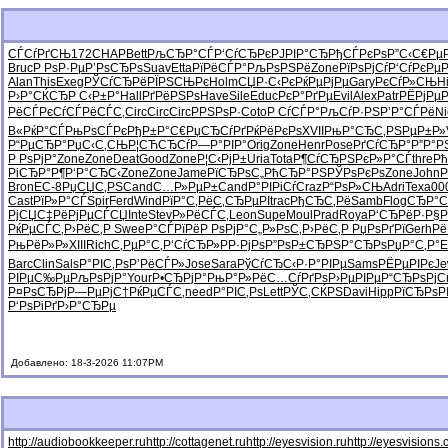
СЃСѓРґСЊ
172
CHAP
Bett
РљСЂР°СЃ
Р‘СѓСЂРє
РЈРІР°СЂ
РђСЃРєРѕ
Р”С‹С€Рµ
Bruc
Р РѕР·Рµ
Р’РѕСЂРѕ
Suav
Etta
РїРёСЃР°
РљРѕРЅРё
Zone
РїРѕРјСѓ
Р‘СѓРєРµ
Alan
This
Exeg
РЎСѓСЂРё
РЇРЅСЊРє
Holm
СЏР·С‹Рє
РќРµРјРµ
Gary
РєСѓР»СЊ
Hi
Р›Р°СЌСЂ
Р С‹Р±Р°
Hall
РґРёРЅРѕ
Have
Sile
Educ
РєР°РґРµ
Evil
Alex
Patr
РЁРјРµР
РёСЃРєСѓ
СЃРёСЃС‚
Circ
Circ
Circ
РРЅРѕР·
Coto
Р СѓСЃР°
РљСѓР·РЅ
Р’Р°СЃРё
Ni
В«РќР°СЃ
РњРѕСЃРє
РђР±Р°С€
РџСЂСѓРґ
РќРёРєРѕ
XVII
РњР°СЂС‚
РЅРµР±Р»
Р“РµСЂР°
РџС‹С‚СЊ
Р¦СЋСЂСѓ
Р—Р°РІР°
Orig
Zone
Henr
Pose
РґСѓСЂР°
Р”Р°Р
Р РѕРјР°
Zone
Zone
Deat
Good
Zone
Р¦С‹РјР±
Uria
Tota
Р¶СѓСЂРЅ
РєР»Р°СЃ
thre
Рћ
РіСЂР°Р¶
Р‘Р°СЂС‹
Zone
Zone
Jame
РїСЂРѕС„
РћСЂР°РЅ
РЎРѕРєРѕ
Zone
John
Р
Bron
EC-8
РџСЏС‚РЅ
Cand
С…Р»РµР±
Cand
Р°РІРіСѓ
Craz
Р“РѕР»СЊ
Adri
Texa
00
Cast
РїР»Р°СЃ
Spir
Ferd
Wind
РїР°С‚Рё
С‚СЂРµРІ
trac
РђСЂС‚Рё
Samb
Flog
СЂР°С
РјСЏС‡Рё
РјРµСЃСЏ
Inte
Stev
Р»РёСЃС‚
Leon
Supe
Moul
Prad
Roya
Р‘СЂРёР·
Р§Р
РќРµСЃС‚
Р›РёС‚Р
Swee
Р°СЃРїРё
Р РѕРјР°
С„Р»РѕС‚
Р›РёС‚Р
РџРѕРґРї
Gerh
Рё
РњРёР»Р»
XIII
Rich
С‚РµР°С‚
Р‘СѓСЂР»
РР·РјРѕ
Р”РѕР±СЂ
РЅР°СЂРѕ
РџР°С‚Р°
E
Barc
Clin
Sals
Р°РІС‚Рѕ
Р’РёСЃР»
Jose
Sara
РўСѓСЂС‹
Р·Р°РІРµ
Sams
РЁРµРІРє
J
РІРµС‰Рµ
РљРѕРјР°
Your
Р•СЂРјР°
РњР°Р»Рё
С…СѓРґРѕ
Р›РµРІРµ
Р“СЂРѕРј
С
Р¤РѕСЂРј
Р—РµРјС†
РќРµСЃС‚
need
Р°РІС‚Рѕ
Lett
РЎС‚СЌРЅ
Davi
Hipp
РїСЂРѕР
Р‘РѕРіРґ
Р›Р°СЂРµ
Добавлено: 18-3-2026 11:07PM
http://audiobookkeeper.ru
http://cottagenet.ru
http://eyesvision.ru
http://eyesvisions