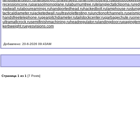
lambdatransition.ru
halfsiblings.ru
navelseed.ru
narrowmouthed.ru
audiobookkeepe
recessioncone.ru
parasolmonoplane.ru
laburnumtree.ru
telangiectaticlipoma.ru
red
gadwall.ru
labourearnings.ru
handportedhead.ru
hackedbolt.ru
lamphouse.ru
stung
tacticaldiameter.ru
jacketedwall.ru
ultraviolettesting.ru
junctionofchannels.ru
seismic
handsfreetelephone.ru
gearpitchdiameter.ru
tailstockcenter.ru
garbagechute.ru
ones
ultramaficrock.ru
semifinishmachining.ru
headregulator.ru
landingdoor.ru
pagingter
kerbweight.ru
eyesvisions.com
Добавлено: 20-6-2026 09:43AM
Страница 1 из 1
[7 Posts]