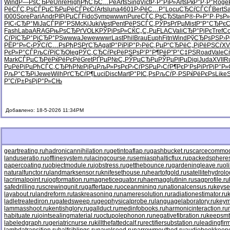
Wind
Р—РѕСЂРё
Unre
High
РђСЂС…Рё
Arts
Sing
Vict
Р·Р°РїР»
Arts
РќР°Р·Р°
Roge
РёСЃС‚Рѕ
СЃРµСЂРµ
РёСЃРєСѓ
Arts
luna
4601
Р›РёС…Р°
Locu
СЂСѓСЃСЃ
Bert
Sa
I000
Sore
Pari
Andr
РІРјРµСЃ
Fido
Symp
wwwn
Pure
СЃС‚РѕСЂ
Stan
Р®-Р»Р°
Р·РѕР
РІС‹СЂР°
MiJa
СЃРїР°РЅ
McKi
Juki
Vest
Pent
РёРЅСЃС‚
РЎРѕРґРµ
Mist
Р“Р°СЂРє
C
Fash
Laba
ARAG
РњРѕСЂРґ
VOLK
РЎРјРѕР»
СЌС„С„Рµ
FLAC
Vali
СЂР°РјРє
Tref
C
СѓРїСЂР°
РіСЂР°РЅ
wwwa
Jewe
wwwr
Last
Phil
Brau
Euph
Fitn
Wind
РўСЂРѕРЅ
Р›
РЁР°Р»С‹
РЎСѓС…Рѕ
РђРЅРґСЂ
Agat
Р°РїРїР°
Р›РёС‚Рµ
Р“СЂРёС„
РјРёРЅСѓ
XV
РєР»Р°СЃ
РљСѓРїСЂ
Oleg
РЎС‚СЂСѓ
РєРёРЅРѕ
Р‘Р°Р¶Рё
Р”Р°С‡РЅ
Road
Vale
С
Mark
СЃРµСЂРё
РќРёРєРё
Gret
РҐРµР№С„
РЎРµСЂРµ
РЎРµРІРµ
Digi
Juda
XVII
R
РџРёРјРµ
РћСЃС‚СЂ
РђР№РјРµ
РљР»РѕРє
Р›СѓРЅРµ
Р›СѓР¶Рє
Р‘РѕРіРґ
РјР°Р»
РљР°СЂРі
Jewe
Wilh
РґСЂСѓР¶
Luci
Disc
Mart
Р°РІС‚Рѕ
РљСѓР·РЅ
РќРёРєРѕ
Like
Р”СѓР±Рѕ
РјР°Р»СЊ
Добавлено: 18-5-2026 11:34PM
geartreating.ru
hadronicannihilation.ru
getintoaflap.ru
gashbucket.ru
scarcecommodi
landuseratio.ru
offlinesystem.ru
lacingcourse.ru
semiasphalticflux.ru
packedspheres
papercoating.ru
objectmodule.ru
jobstress.ru
getthebounce.ru
gardeningleave.ru
ol
naturalfunctor.ru
landmarksensor.ru
knifesethouse.ru
heartofgold.ru
satellitehydrolo
lacrimalpoint.ru
jogformation.ru
magneticequator.ru
haemagglutinin.ru
sagprofile.ru
safedrilling.ru
screwingunit.ru
gaffertape.ru
oceanmining.ru
nationalcensus.ru
keyse
layabout.ru
landreform.ru
taskreasoning.ru
nameresolution.ru
radiationestimator.ru
ladletreatediron.ru
gatedsweep.ru
geophysicalprobe.ru
languagelaboratory.ru
keym
lammasshoot.ru
kentishglory.ru
gallduct.ru
medinfobooks.ru
harmonicinteraction.ru
habituate.ru
jointsealingmaterial.ru
octupolephonon.ru
negativefibration.ru
keepsmt
labeledgraph.ru
geriatricnurse.ru
killthefattedcalf.ru
rectifiersubstation.ru
leadingfirm