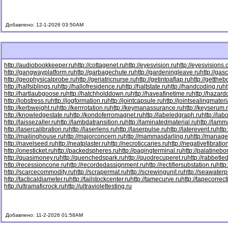
Добавлено: 12-1-2026 03:50AM
http://audiobookkeeper.ru
http://cottagenet.ru
http://eyesvision.ru
http://eyesvisions
http://gangwayplatform.ru
http://garbagechute.ru
http://gardeningleave.ru
http://gas
http://geophysicalprobe.ru
http://geriatricnurse.ru
http://getintoaflap.ru
http://getthe
http://halfsiblings.ru
http://hallofresidence.ru
http://haltstate.ru
http://handcoding.ru
h
http://hartlaubgoose.ru
http://hatchholddown.ru
http://haveafinetime.ru
http://hazar
http://jobstress.ru
http://jogformation.ru
http://jointcapsule.ru
http://jointsealingmateri
http://kerbweight.ru
http://kerrrotation.ru
http://keymanassurance.ru
http://keyserum.
http://knowledgestate.ru
http://kondoferromagnet.ru
http://labeledgraph.ru
http://lab
http://laissezaller.ru
http://lambdatransition.ru
http://laminatedmaterial.ru
http://lamm
http://lasercalibration.ru
http://laserlens.ru
http://laserpulse.ru
http://laterevent.ru
http
http://mailinghouse.ru
http://majorconcern.ru
http://mammasdarling.ru
http://manager
http://navelseed.ru
http://neatplaster.ru
http://necroticcaries.ru
http://negativefibratio
http://onesticket.ru
http://packedspheres.ru
http://pagingterminal.ru
http://palatinebo
http://quasimoney.ru
http://quenchedspark.ru
http://quodrecuperet.ru
http://rabbetle
http://recessioncone.ru
http://recordedassignment.ru
http://rectifiersubstation.ru
http
http://scarcecommodity.ru
http://scrapermat.ru
http://screwingunit.ru
http://seawater
http://tacticaldiameter.ru
http://tailstockcenter.ru
http://tamecurve.ru
http://tapecorrect
http://ultramaficrock.ru
http://ultraviolettesting.ru
Добавлено: 11-2-2026 01:58AM