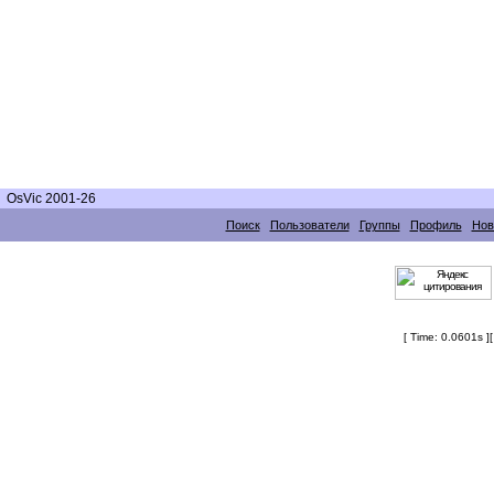
OsVic 2001-26
Поиск
Пользователи
Группы
Профиль
Нов
[ Time: 0.0601s ]