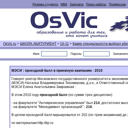
Резюме студента
MBA
Зарплата
Поиск работы
Профессии
OsVic.ru
>
ШКОЛА АБИТУРИЕНТ
>
10-11
>
Какие специальности выбрал аби
Имя:
Пароль:
Запомнит
МЭСИ : проходной балл в приемную кампанию - 2010
Говорят ректор Московского государственного университета экономик
(МЭСИ) Наталья Владимировна Тихомирова, д.э.н., и Ответственный 
МЭСИ Елена Анатольевна Завражная :
В этом 2010 году
проходной балл
(по сумме трех дисциплин)
- на факультете "Антикризисное управление" был
214
, достаточно выс
- на факультете "Менеджмент организаций" -
216
.
В целом проходной балл варьировался от 202 (по трем экзаменам) до 
по материалам
http://kp.ru