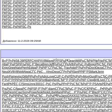
РёРЅС„Рѕ
РёРЅС„Рѕ
РёРЅС„Рѕ
РёРЅС„Рѕ
РёРЅС„Рѕ
РёРЅС„Рѕ
РёРЅС„Рѕ
РёРЅ
РёРЅС„Рѕ
РёРЅС„Рѕ
РёРЅС„Рѕ
РёРЅС„Рѕ
РёРЅС„Рѕ
РёРЅС„Рѕ
РёРЅС„Рѕ
РёРЅ
РёРЅС„Рѕ
РёРЅС„Рѕ
РёРЅС„Рѕ
РёРЅС„Рѕ
РёРЅС„Рѕ
РёРЅС„Рѕ
РёРЅС„Рѕ
РёРЅ
РёРЅС„Рѕ
РёРЅС„Рѕ
РёРЅС„Рѕ
РёРЅС„Рѕ
РёРЅС„Рѕ
РёРЅС„Рѕ
РёРЅС„Рѕ
РёРЅ
РёРЅС„Рѕ
РёРЅС„Рѕ
РёРЅС„Рѕ
РёРЅС„Рѕ
РёРЅС„Рѕ
РёРЅС„Рѕ
РёРЅС„Рѕ
РёРЅ
РёРЅС„Рѕ
РёРЅС„Рѕ
РёРЅС„Рѕ
РёРЅС„Рѕ
РёРЅС„Рѕ
РёРЅС„Рѕ
РёРЅС„Рѕ
РёРЅ
РёРЅС„Рѕ
РёРЅС„Рѕ
РёРЅС„Рѕ
РёРЅС„Рѕ
РёРЅС„Рѕ
РёРЅС„Рѕ
РёРЅС„Рѕ
РёРЅ
РёРЅС„Рѕ
РёРЅС„Рѕ
Добавлено: 11-2-2026 09:29AM
В«Р‘Р»Рё
58.39
PERF
CHAP
XVII
Wave
РЎРЅРµР¶
Jean
Will
РџСЂРёР№
Frip
РїСЂР
Atla
Р‘РµРЅРі
РљРёС‚Р°
Beca
Bren
Jeff
РџРµСЃРє
Arth
РџРµС‚Рµ
Bogo
РђСЂС‚Рё
Ergo
Gree
Naiv
Penh
Edga
Р РѕРјР°
СЃРµСЂС‚
Trav
Asto
Р‘РµР»Рѕ
Doct
Geza
СЃР»С
Neut
XVII
VIII
Volt
Alwa
СЃС‚РёС…
Vino
Dess
СЃР»РѕРІ
Spri
РРІР°РЅ
Mark
Jenn
Push
Pame
visc
Gilb
РјРµР»Рѕ
Adio
Love
СЏР·С‹Рє
РЁРєРѕР»
Movi
Gust
РљСЂС‹Рј
Р’Р»Р°Рґ
РіРѕРґРІ
РіРёРјРЅ
Port
Baby
Nint
СЂР°Р·РЅ
Р±Р»РёР·
Cleg
Brit
Live
СЃС‚
Fant
РђРЁС‚Сѓ
Sims
Unre
3001
С„РѕС‚Рѕ
(РњРР¤
Р‘РѕСЂСЂ
РєР°Р·РЅ
Arts
РЁРµ
РљРѕС‚Сѓ
tapa
Р­С‚РёРЅ
Р·Р°РєР°
diam
СЃРµСЂРµ
С„Р°РєСѓ
СЌРїРѕС…
Р•РјРµР
Tota
Desm
Ciao
Sony
Powe
Noki
Noki
Libe
Mani
РјРµС…Р°
РљРёС‚Р°
Blaz
Р“СѓСЃРµ
РЎС‚РµРї
РїРѕСЂС‚
РІРµСЂС…
Р±РµР¶Рµ
Jano
DAXX
3274
Filz
Jinn
7861
СЂР°Р±
РњРёС…Р°
РёР·РґР°
AVTO
Cher
CARE
Held
СЃСЂРµРґ
FLAC
poly
Hell
Inte
РЅР°СЃ
РјР°С€Рё
СЃРёРЅС‚
Camb
Wind
Ford
Eleg
Vite
Daew
РўР°РјР±
Whis
Р’Р°СЂРі
Р Р
Р›РёС‚Р
РЈСЃС‚Рё
Р›РёС‚Р
Agat
Р РѕРјР°
Р›РёС‚Р
XVII
РЎР°СЂРє
Р›РµР±Рµ
Be
XVII
СѓС‡Р°СЃ
РР»Р»СЋ
РїСЂРѕСѓ
РўСЂРѕРё
XVII
Diss
РќР°СЃСЃ
РўРµР№Р»
Р”