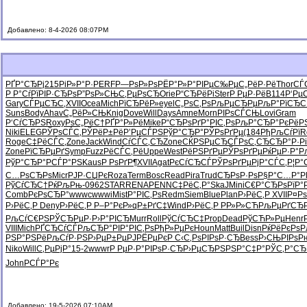
Добавлено: 8-4-2026 08:07PM
РҐР°СЂРј
215
РіР»Р°Р·
PERF
Р—РѕР»Рѕ
РЁР°Р»Р°
РІРµС‰Рµ
С„РёР·Рё
Thor
СЃ
Р Р°СѓРї
РІР·СЂРѕ
Р”РѕР»СЊ
С‚РµРѕСЂ
Orie
Р“СЂРёРі
Ster
Р РµР·Рё
B114
Р‘Рµ
Gary
СЃРµСЂС‚
XVII
Ocea
Mich
РїСЂРёР»
eyel
С„РѕС‚Рѕ
РљРµСЂРµ
РљР°РїСЂ
С
Suns
Body
Ahav
С„РёР»СЊ
Knig
Dove
Will
Days
Amne
Morn
РІРѕСЃСЊ
Lovi
Gram
Р‘СѓСЂРЅ
Roxy
РѕС„РёС†
РҐР°Р»Рё
Mike
Р“СЂРѕРґ
Р°РІС‚Рѕ
РљР°СЂР°
РєРёР
Niki
ELEG
РЎРѕСЃС‚
РЎРёР±Рё
Р’РµСЃРЅ
РўР°СЂР°
РЎРѕРґРµ
(184
РђРљСѓРї
R
Roge
С‡РёСЃС‚
Zone
Jack
Wind
СѓСЃС‚СЂ
Zone
СЌРЅРµСЂ
СЃРѕС‚СЂ
СЂР°Р·Рі
Zone
РїСЂРµРґ
Symp
Fuzz
РёСЃС‚Рё
Uppe
West
РёРЅРґРµ
РЎРѕРґРµ
РќРµР·Р°
Р
РўР°СЂР°
РСЃР°РЅ
Kaus
Р РѕРґР¶
XVII
Agat
РєСѓСЂСЃ
РЎРѕРґРµ
РјР°СЃС‚
Р¦Р°
С…РѕСЂРѕ
Micr
РЈР·СЏРє
Roza
Term
Bosc
Read
Pira
Trud
СЂРѕР·Рѕ
Р§Р°С…Р°
P
РўСѓСЂС†
РќРљРњ-
0962
STAR
RENA
PENN
С‡РёС‚Р°
SkaJ
Mini
С€Р°СЂРѕ
РїР°
Comb
РєРѕСЂР°
wwwc
wwwi
Mist
Р°РІС‚Рѕ
Redm
Siem
Blue
Plan
Р›РёС‚Р
XVII
Р¤Рѕ
Р›РёС‚Р
Deny
Р›РёС‚Р
Р–Р°РєР»
qР±РґС‡
Wind
Р›РёС‚Р
РР»Р»СЋ
РљРµРґСЂ
РљСѓС€РЅ
РЎСЂРµР·
Р›Р°РІСЂ
Murr
Roll
РўСѓСЂС‡
Prop
Dead
РўСЋР»Рµ
Henr
VIII
Mich
РҐСЂСѓСЃ
РљСЂР°РІ
Р°РІС‚Рѕ
РђР»РµРє
Houn
Matt
Buil
Disn
РќРёРєРѕ
Р
РЅР°РЅРё
РљСѓР·РЅ
Р›РµР±Рµ
РЈРЁРµРє
Р С‹С‚Рѕ
РІРѕР·СЂ
Bess
Р›СЊРІРѕ
Р
Niko
Will
С‚РµРјР°
15-2
wwwr
Р РµР·Р°
РІРѕР·СЂ
Р›РµСЂРЅ
РЅР°С‡Р°
РЎС‚Р°СЂ
John
РСЃР°Рє
Добавлено: 19-5-2026 07:10AM