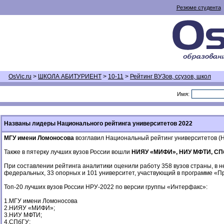
Резюме студента
OsVic.ru
>
ШКОЛА АБИТУРИЕНТ
>
10-11
>
Рейтинг ВУЗов, ссузов, школ
Имя:
Названы лидеры Национального рейтинга университетов 2022
МГУ имени Ломоносова
возглавил Национальный рейтинг университетов (Н
Также в пятерку лучших вузов России вошли
НИЯУ «МИФИ», НИУ МФТИ, СПб
При составлении рейтинга аналитики оценили работу 358 вузов страны, в 
федеральных, 33 опорных и 101 университет, участвующий в программе «П
Топ-20 лучших вузов России НРУ-2022 по версии группы «Интерфакс»:
1.МГУ имени Ломоносова
2.НИЯУ «МИФИ»;
3.НИУ МФТИ;
4.СПбГУ;