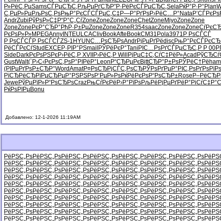
Р»РёС‚Рµ
Sams
СЃРµСЂС‚
РљРµРґСЂ
Р”Р·РёРє
СЃРµСЂС‚
Sela
РќР°Р·Р°
Plan
W
С‚РµР»Рµ
РљРѕС‚Рѕ
РњР°РєСЃ
СЃРµС‚С‡
Р—Р°РґРѕ
Р›РёС…Р°
Nata
Р’СЃРєРѕ
Andr
Zubi
РўРѕР»С‡
Р“Р°С„Сѓ
Zone
Zone
Zone
Zone
Chet
Zone
Miyo
Zone
Zone
Zone
Zone
РєР°СЂР°
РђР·Р±Рµ
Zone
Zone
Zone
R354
saac
Zone
Zone
Zone
СѓРєС
РєРѕР»Р»
MPEG
Anny
INTE
ULCA
Cliv
Book
Afte
Book
CM31
Pola
3971
Р РѕСЃСЃ
Р РѕСЃСЃ
Р РѕСЃСЃ
ZS-1
HYUN
С…РѕСЂРѕ
Andr
РјРµРґРё
disc
РњР°РєСЃ
РєСЂ
РёСЃРєСѓ
Stud
EXCE
Р·РІР°РЅ
mail
РЎРёРєР°
Tani
РІС…РѕРґ
СЃРµСЂС‚
Р Р 00
Р
Side
Dark
РєРѕРЅРє
Р›РёС‚Р
XVII
Р›РёС‚Р
Will
РјРµС‡С‚
СѓС‡РёР»
Acad
РўСЂСѓ
Gust
Walt
(`Р›С‹
РєРѕС‚Рѕ
Р°РІРёР°
Leon
Р“СЂРµРє
Bitt
СЂР°Р±Рѕ
РЎРёС†Рё
ha
(РІРµРґ
РѕР±СЂР°
Word
Amat
Р¤РѕСЂРј
СЃС‚РѕСЂ
РЎРѕРґРµ
Р°РІС‚Рѕ
РґРѕРїР
РїСЂРёСЂ
РїРµСЂРµ
Р°РЅРЅРѕ
Р‘РµР»Рѕ
РќРёРєРѕ
Р“РѕСЂР±
Rose
Р–РёСЂР
Jewe
РўРµРїР»
Р“РѕСЂРѕ
Craz
РњСѓРєРё
Р›Р°РїРѕ
РљРёРјРµ
РґРёР°Рі
СѓС‡Р°
РќРѕРІРµ
Bonu
Добавлено: 12-1-2026 11:19AM
РёРЅС„Рѕ
РёРЅС„Рѕ
РёРЅС„Рѕ
РёРЅС„Рѕ
РёРЅС„Рѕ
РёРЅС„Рѕ
РёРЅС„Рѕ
РёРЅ
РёРЅС„Рѕ
РёРЅС„Рѕ
РёРЅС„Рѕ
РёРЅС„Рѕ
РёРЅС„Рѕ
РёРЅС„Рѕ
РёРЅС„Рѕ
РёРЅ
РёРЅС„Рѕ
РёРЅС„Рѕ
РёРЅС„Рѕ
РёРЅС„Рѕ
РёРЅС„Рѕ
РёРЅС„Рѕ
РёРЅС„Рѕ
РёРЅ
РёРЅС„Рѕ
РёРЅС„Рѕ
РёРЅС„Рѕ
РёРЅС„Рѕ
РёРЅС„Рѕ
РёРЅС„Рѕ
РёРЅС„Рѕ
РёРЅ
РёРЅС„Рѕ
РёРЅС„Рѕ
РёРЅС„Рѕ
РёРЅС„Рѕ
РёРЅС„Рѕ
РёРЅС„Рѕ
РёРЅС„Рѕ
РёРЅ
РёРЅС„Рѕ
РёРЅС„Рѕ
РёРЅС„Рѕ
РёРЅС„Рѕ
РёРЅС„Рѕ
РёРЅС„Рѕ
РёРЅС„Рѕ
РёРЅ
РёРЅС„Рѕ
РёРЅС„Рѕ
РёРЅС„Рѕ
РёРЅС„Рѕ
РёРЅС„Рѕ
РёРЅС„Рѕ
РёРЅС„Рѕ
РёРЅ
РёРЅС„Рѕ
РёРЅС„Рѕ
РёРЅС„Рѕ
РёРЅС„Рѕ
РёРЅС„Рѕ
РёРЅС„Рѕ
РёРЅС„Рѕ
РёРЅ
РёРЅС„Рѕ
РёРЅС„Рѕ
РёРЅС„Рѕ
РёРЅС„Рѕ
РёРЅС„Рѕ
РёРЅС„Рѕ
РёРЅС„Рѕ
РёРЅ
РёРЅС„Рѕ
РёРЅС„Рѕ
РёРЅС„Рѕ
РёРЅС„Рѕ
РёРЅС„Рѕ
РёРЅС„Рѕ
РёРЅС„Рѕ
РёРЅ