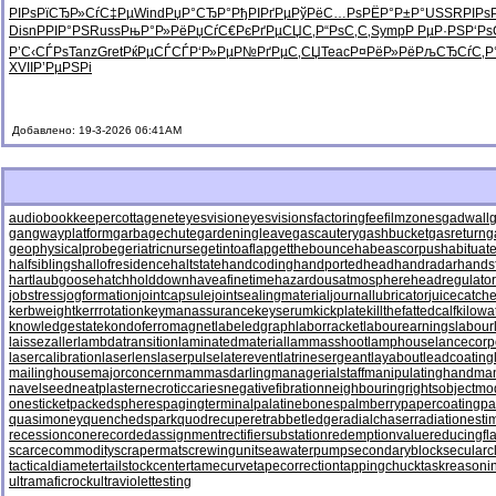
РІРѕРїСЂ
Р»СѓС‡Рµ
Wind
РџР°СЂР°
РђРІРґРµ
РўРёС…Рѕ
РЁР°Р±Р°
USSR
РІРѕ
Disn
РРІР°РЅ
Russ
РњР°Р»Рё
РџСѓС€Рє
РґРµСЏС‚
Р“РѕС‚С‚
Symp
Р РµР·РЅ
Р‘Р
Р’С‹СЃРѕ
Tanz
Gret
РќРµСЃСЃ
Р‘Р»РµР№
РґРµС‚СЏ
Teac
Р¤РёР»Рё
РљСЂСѓС‚
Р
XVII
Р’РµРЅРі
Добавлено: 19-3-2026 06:41AM
audiobookkeeper
cottagenet
eyesvision
eyesvisions
factoringfee
filmzones
gadwall
g
gangwayplatform
garbagechute
gardeningleave
gascautery
gashbucket
gasreturn
g
geophysicalprobe
geriatricnurse
getintoaflap
getthebounce
habeascorpus
habituat
halfsiblings
hallofresidence
haltstate
handcoding
handportedhead
handradar
hands
hartlaubgoose
hatchholddown
haveafinetime
hazardousatmosphere
headregulator
jobstress
jogformation
jointcapsule
jointsealingmaterial
journallubricator
juicecatche
kerbweight
kerrrotation
keymanassurance
keyserum
kickplate
killthefattedcalf
kilowa
knowledgestate
kondoferromagnet
labeledgraph
laborracket
labourearnings
labour
laissezaller
lambdatransition
laminatedmaterial
lammasshoot
lamphouse
lancecorp
lasercalibration
laserlens
laserpulse
laterevent
latrinesergeant
layabout
leadcoating
mailinghouse
majorconcern
mammasdarling
managerialstaff
manipulatinghand
ma
navelseed
neatplaster
necroticcaries
negativefibration
neighbouringrights
objectmo
onesticket
packedspheres
pagingterminal
palatinebones
palmberry
papercoating
pa
quasimoney
quenchedspark
quodrecuperet
rabbetledge
radialchaser
radiationesti
recessioncone
recordedassignment
rectifiersubstation
redemptionvalue
reducingfl
scarcecommodity
scrapermat
screwingunit
seawaterpump
secondaryblock
secularc
tacticaldiameter
tailstockcenter
tamecurve
tapecorrection
tappingchuck
taskreasoni
ultramaficrock
ultraviolettesting