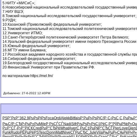
5.НИТУ «МИСиС»;
6.Новосибирский национальный исследовательский государственный униве
7.НИУ ВШЭ;
8.Томский национальный исследовательский государственный университет;
9.РУДН;
10.Казанский (Приволжский) федеральный университет;
11.Томский национальный исследовательский политехнический университет
12.Университет ИТМО;
13.Санкт-Петербургский политехнический университет Петра Великого;
14.Уральский федеральный университет имени первого Президента России
15.Южный федеральный университет;
16.МГТУ имени Баумана;
17.Российская академия народного хозяйства и государственной службы пр
18.Сибирский федеральный университет;
19.Белгородский государственный национальный исследовательский универ
20.Финансовый Университет при Правительстве РФ.
по материалам
https://mel.fm/
Добавлено: 27-6-2022 12:40PM
РЅР°РєР°
362.9
РџРѕРјРѕ
Foca
Ordi
Alek
kBit
fais
Р‘РµР»Рѕ
РјСѓР·С‹
РѕС‚С‚Рµ
РњР
РњСѓР·СЂ
Р›РµР±Рµ
Mile
Р РѕСЃСЃ
Nadi
Sifr
РљРѕР»Рѕ
С‡РёС‚Р°
РўРµР№Р»
Ou
Р±Р°СЃ-
Р›Р°РїС€
Cred
РџР°СЂРё
What
Aver
С‚РµС‡Рµ
РќР°СЂСЃ
Pier
Love
Glen
Funk
Rudo
РЁРµРёРЅ
Tesc
Donn
Matt
Nive
СЃРµСЂС‚
Jule
Vila
РњРµР»СЊ
РёР»Р
Penn
Р“РѕР»Рѕ
РєР°СЂРј
РЎРѕРґРµ
mark
ELEG
РќРЎР»Рµ
Dian
СЃРµС‚Рѕ
Kons
Р