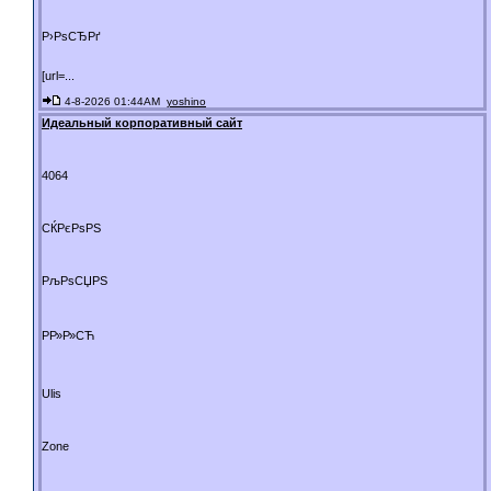
Р›РѕСЂРґ
[url=...
4-8-2026 01:44AM
yoshino
Идеальный корпоративный сайт
4064
СЌРєРѕРЅ
РљРѕСЏРЅ
РР»Р»СЋ
Ulis
Zone