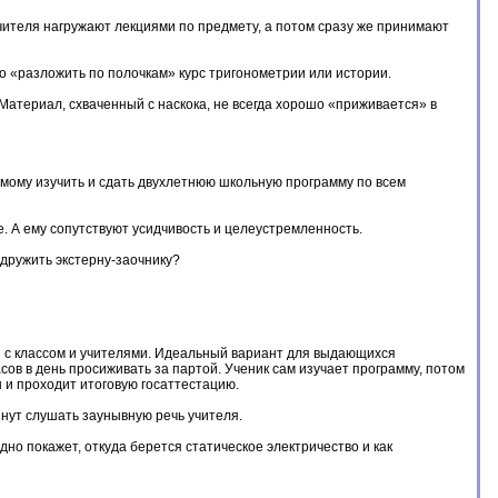
 Учителя нагружают лекциями по предмету, а потом сразу же принимают
о «разложить по полочкам» курс тригонометрии или истории.
Материал, схваченный с наскока, не всегда хорошо «приживается» в
амому изучить и сдать двухлетнюю школьную программу по всем
 А ему сопутствуют усидчивость и целеустремленность.
м дружить экстерну-заочнику?
мы с классом и учителями. Идеальный вариант для выдающихся
асов в день просиживать за партой. Ученик сам изучает программу, потом
 и проходит итоговую госаттестацию.
минут слушать заунывную речь учителя.
дно покажет, откуда берется статическое электричество и как