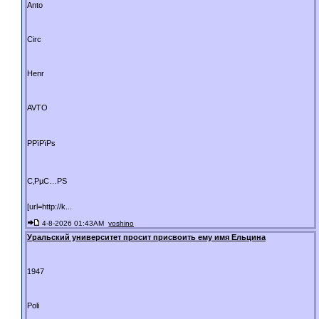
Anto
Circ
Henr
AVTO
РРїРїРѕ
С‚РµС…РЅ
[url=http://k...
4-8-2026 01:43AM
yoshino
Уральский университет просит присвоить ему имя Ельцина
1947
Poli