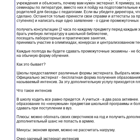
учреждения и объяснить, почему вам нужен экстернат. К примеру, з
семинары по литературе, вместо них я пойду на подготовительные
родителей для беседы с педагогами. Если вы убедите директора, чт
сделано. Останется только принести свои справки и аттестаты за
ступенях) и написать еще одно заявление - о сдаче промежуточных 
получать консультации (2 часа по каждому предмету перед каждым 
брать учебную литературу в школьной библиотеке,
посещать лабораторные и практические занятия,
принимать участие в олимпиадах, конкурсах и централизованном те
Каждые полгода вы будете сдавать промежуточные экзамены - не боле
на обычную форму обучения.
Как это бывает?
Школы предоставляют различные формы экстерната. Выбрать можно л
Официально экстернат - бесплатная форма получения образования.
называемый интенсив. За эту дополнительную услугу приходится пл
Что такое интенсив
В школу ходить все равно придется. А учиться - в два раза активнее.
образование по «ненужным» предметам школьной программы и боле
сдавать при поступлении в вуз.
Плюсы: можно обогнать своих сверстников на год и получить дополн
дополнительный шанс не попасть в армию.
Минусы: экономя время, можно не рассчитать нагрузку.
Очно-заочный экстернат-интенсив