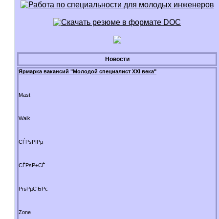
Новости
Ярмарка вакансий "Молодой специалист XXI века"
Mast
Walk
СЃРѕРІРµ
СЃРѕР±СЃ
РњРµСЂРє
Zone