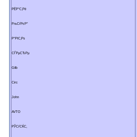
РЁР°С‚Рё
РљСѓРєР°
Р°РІС‚Рѕ
СЃРµСЂРµ
Gilb
Circ
John
AVTO
РЎСѓСЌС‚