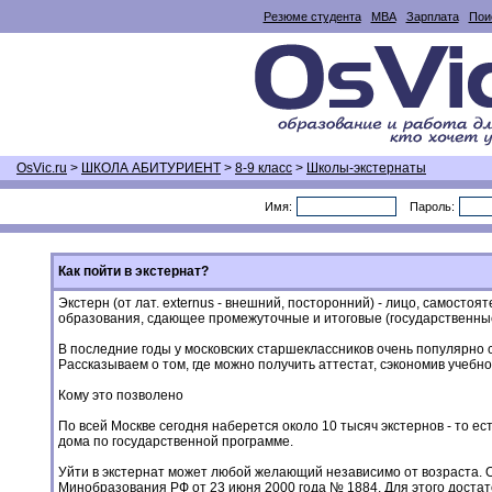
Резюме студента
MBA
Зарплата
Пои
OsVic.ru
>
ШКОЛА АБИТУРИЕНТ
>
8-9 класс
>
Школы-экстернаты
Имя:
Пароль:
Как пойти в экстернат?
Экстерн (от лат. externus - внешний, посторонний) - лицо, самост
образования, сдающее промежуточные и итоговые (государственны
В последние годы у московских старшеклассников очень популярно 
Рассказываем о том, где можно получить аттестат, сэкономив учебн
Кому это позволено
По всей Москве сегодня наберется около 10 тысяч экстернов - то ес
дома по государственной программе.
Уйти в экстернат может любой желающий независимо от возраста. 
Минобразования РФ от 23 июня 2000 года № 1884. Для этого доста