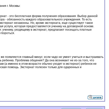
ия г. Москвы:
стернат - это бесплатная форма получения образования. Выбор данной
ора - обязанность каждого образовательного учреждения. То есть
кстернат незаконны. Но, кроме экстерната, еще существует такое
я услуга, которая предоставляется ученику на договорной основе.
: ученику, уходящему в экстернат, предлагают посещать платные
м бороться.
 же появляется главный минус: если чадо не умеет учиться и выстраивать
ть ребенка. Проблема общения? Да она возникает не из-за того, что
одам (а именно в этом возрасте обычно уходят в экстернат) ребенок не
еская помощь. Экстернат полезен только для одаренных и