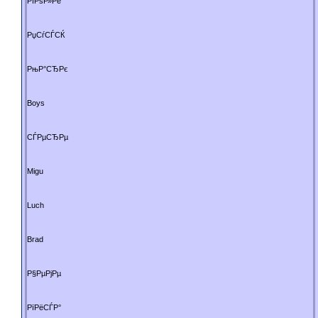
РїРѕР»Рё
РџСѓСЃСЌ
РњР°СЂРє
Boys
СЃРµСЂРµ
Migu
Luch
Brad
Р§РµРјРµ
РїРёСЃР°