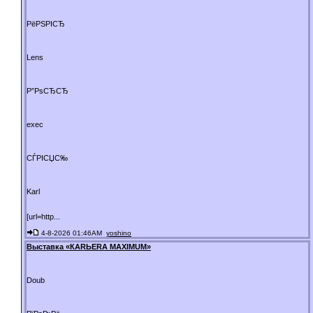
РёРЅРІСЂ
Lens
Р”РѕСЂСЂ
exec
СЃРІСЏС‰
Karl
[url=http...
4-8-2026 01:46AM
yoshino
Выставка «КАRЬЕRА МАXIMUM»
Doub