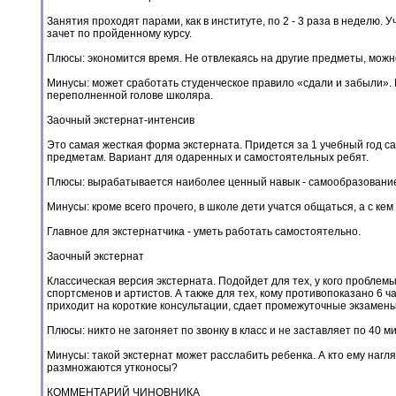
Занятия проходят парами, как в институте, по 2 - 3 раза в неделю.
зачет по пройденному курсу.
Плюсы: экономится время. Не отвлекаясь на другие предметы, можн
Минусы: может сработать студенческое правило «сдали и забыли». 
переполненной голове школяра.
Заочный экстернат-интенсив
Это самая жесткая форма экстерната. Придется за 1 учебный год с
предметам. Вариант для одаренных и самостоятельных ребят.
Плюсы: вырабатывается наиболее ценный навык - самообразование.
Минусы: кроме всего прочего, в школе дети учатся общаться, а с ке
Главное для экстернатчика - уметь работать самостоятельно.
Заочный экстернат
Классическая версия экстерната. Подойдет для тех, у кого пробле
спортсменов и артистов. А также для тех, кому противопоказано 6 ч
приходит на короткие консультации, сдает промежуточные экзамены
Плюсы: никто не загоняет по звонку в класс и не заставляет по 40 
Минусы: такой экстернат может расслабить ребенка. А кто ему нагля
размножаются утконосы?
КОММЕНТАРИЙ ЧИНОВНИКА