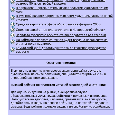
13 лучших педагогов Карелии будут награждены премиями в
размере 50 тысяч рублей каждому
В Карачаево-Черкесии увеличивают сельским учителям объем
льгот
В Тульской области зарплаты учителям будут начислять по новой
системе
Средняя зарплата в сфере образования в феврале 2008г
Средняя заработная плата учителя в Новгородской области
Зарплата вузовского ассистента преподавателя без степени
На Таймыре с первого сентября будет введена новая система
оплаты труда педагогов.
Камчатский край: доплаты учителям за классное руководство
вырастут
Обратите внимание
В связи с повышенным интересом аудитории сайта osvic.ru к
публикуемым на сайте рейтингам, специалисты фирмы «Ос.А» в
очередной раз предупреждают:
никакой рейтинг не является истиной в последней инстанции!
Для оценки ситуации на рынке, в конкретном случае,
образовательных услуг, труда, рейтинги и полезны, и интересны.
Пользуйтесь на здоровье, изучайте, сравнивайте, анализируйте,
делайте свои выводы на основе рейтинга, но не теряйте здравого
смысла. Ведь рейтинги делают люди, а им свойственно ошибаться.