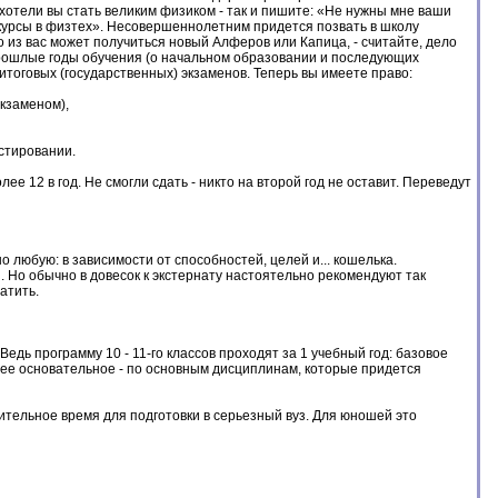
ахотели вы стать великим физиком - так и пишите: «Не нужны мне ваши
 курсы в физтех». Несовершеннолетним придется позвать в школу
о из вас может получиться новый Алферов или Капица, - считайте, дело
 прошлые годы обучения (о начальном образовании и последующих
итоговых (государственных) экзаменов. Теперь вы имеете право:
экзаменом),
стировании.
е 12 в год. Не смогли сдать - никто на второй год не оставит. Переведут
юбую: в зависимости от способностей, целей и... кошелька.
 Но обычно в довесок к экстернату настоятельно рекомендуют так
атить.
 Ведь программу 10 - 11-го классов проходят за 1 учебный год: базовое
е основательное - по основным дисциплинам, которые придется
ительное время для подготовки в серьезный вуз. Для юношей это