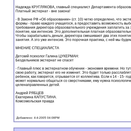
Надежда КРУГЛЯКОВА, главный специалист Департамента образован
Платный экстернат - вне закона!
- В Законе РФ «Об образовании» (ст. 10) четко определено, что эк
формы - право каждого учащегося, а предоставить возможность выб
требования директора образовательного учреждения заплатить за э
понятие, как интенсив. Это дополнительная платная образовательна
Чтобы зарабатывать деньги, директора смешивают два этих понятия
занятия. А это уже интенсив. Это порочная практика, с ней мы буде
МНЕНИЕ СПЕЦИАЛИСТА
Детский психолог Галина ЦУКЕРМАН:
Бездельников экстернат не спасет
- Главный плюс в экстернатном обучении - экономия времени. Но тут
свою работу, экстернат его не изменит. Это будет только расслабля
ребенок, как говорится, отрывается от коллектива. Если к 14 - 15- г
может нормально общаться со сверстниками, ему нужна психологич
целенаправленных детей.
Андрей РЯБЦЕВ
Екатерина КАПУСТИНА.
Комсомольская правда
Добавлено: 4-4-2005 04:08PM