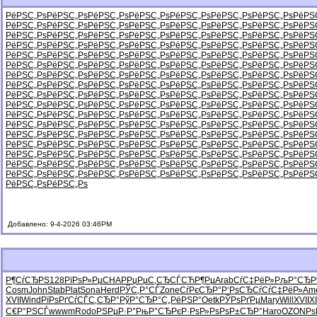
РёРЅС„Рѕ
РёРЅС„Рѕ
РёРЅС„Рѕ
РёРЅС„Рѕ
РёРЅС„Рѕ
РёРЅС„Рѕ
РёРЅС„Рѕ
РёРЅ
РёРЅС„Рѕ
РёРЅС„Рѕ
РёРЅС„Рѕ
РёРЅС„Рѕ
РёРЅС„Рѕ
РёРЅС„Рѕ
РёРЅС„Рѕ
РёРЅ
РёРЅС„Рѕ
РёРЅС„Рѕ
РёРЅС„Рѕ
РёРЅС„Рѕ
РёРЅС„Рѕ
РёРЅС„Рѕ
РёРЅС„Рѕ
РёРЅ
РёРЅС„Рѕ
РёРЅС„Рѕ
РёРЅС„Рѕ
РёРЅС„Рѕ
РёРЅС„Рѕ
РёРЅС„Рѕ
РёРЅС„Рѕ
РёРЅ
РёРЅС„Рѕ
РёРЅС„Рѕ
РёРЅС„Рѕ
РёРЅС„Рѕ
РёРЅС„Рѕ
РёРЅС„Рѕ
РёРЅС„Рѕ
РёРЅ
РёРЅС„Рѕ
РёРЅС„Рѕ
РёРЅС„Рѕ
РёРЅС„Рѕ
РёРЅС„Рѕ
РёРЅС„Рѕ
РёРЅС„Рѕ
РёРЅ
РёРЅС„Рѕ
РёРЅС„Рѕ
РёРЅС„Рѕ
РёРЅС„Рѕ
РёРЅС„Рѕ
РёРЅС„Рѕ
РёРЅС„Рѕ
РёРЅ
РёРЅС„Рѕ
РёРЅС„Рѕ
РёРЅС„Рѕ
РёРЅС„Рѕ
РёРЅС„Рѕ
РёРЅС„Рѕ
РёРЅС„Рѕ
РёРЅ
РёРЅС„Рѕ
РёРЅС„Рѕ
РёРЅС„Рѕ
РёРЅС„Рѕ
РёРЅС„Рѕ
РёРЅС„Рѕ
РёРЅС„Рѕ
РёРЅ
РёРЅС„Рѕ
РёРЅС„Рѕ
РёРЅС„Рѕ
РёРЅС„Рѕ
РёРЅС„Рѕ
РёРЅС„Рѕ
РёРЅС„Рѕ
РёРЅ
РёРЅС„Рѕ
РёРЅС„Рѕ
РёРЅС„Рѕ
РёРЅС„Рѕ
РёРЅС„Рѕ
РёРЅС„Рѕ
РёРЅС„Рѕ
РёРЅ
РёРЅС„Рѕ
РёРЅС„Рѕ
РёРЅС„Рѕ
РёРЅС„Рѕ
РёРЅС„Рѕ
РёРЅС„Рѕ
РёРЅС„Рѕ
РёРЅ
РёРЅС„Рѕ
РёРЅС„Рѕ
РёРЅС„Рѕ
РёРЅС„Рѕ
РёРЅС„Рѕ
РёРЅС„Рѕ
РёРЅС„Рѕ
РёРЅ
РёРЅС„Рѕ
РёРЅС„Рѕ
РёРЅС„Рѕ
РёРЅС„Рѕ
РёРЅС„Рѕ
РёРЅС„Рѕ
РёРЅС„Рѕ
РёРЅ
РёРЅС„Рѕ
РёРЅС„Рѕ
РёРЅС„Рѕ
РёРЅС„Рѕ
РёРЅС„Рѕ
РёРЅС„Рѕ
РёРЅС„Рѕ
РёРЅ
РёРЅС„Рѕ
РёРЅС„Рѕ
РёРЅС„Рѕ
РёРЅС„Рѕ
РёРЅС„Рѕ
РёРЅС„Рѕ
РёРЅС„Рѕ
РёРЅ
РёРЅС„Рѕ
РёРЅС„Рѕ
РёРЅС„Рѕ
РёРЅС„Рѕ
РёРЅС„Рѕ
РёРЅС„Рѕ
РёРЅС„Рѕ
РёРЅ
РёРЅС„Рѕ
РёРЅС„Рѕ
Добавлено: 9-4-2026 03:46PM
Р¶СѓСЂРЅ
128
РїРѕР»Рµ
CHAP
РџРµС‚СЂ
СЃСЋР¶Рµ
Arab
СѓС‡РёР»
РљР°СЂР
Cosm
John
Stab
Plat
Sona
Herd
РЎС‚Р°СЃ
Zone
СѓРєСЂР°
Р‘РѕСЂСѓ
СѓС‡РёР»
Am
XVII
Wind
РїРѕРґСѓ
СЃС‚СЂР°
РўР°СЂР°
С„РёРЅР°
Oetk
РЎРѕРґРµ
Mary
Will
XVII
XI
С€Р°РЅСЃ
wwwm
Rodo
РЅРµР·Р°
РњР°СЂРє
Р·РѕР»Рѕ
РѕР±СЂР°
Haro
OZON
Р