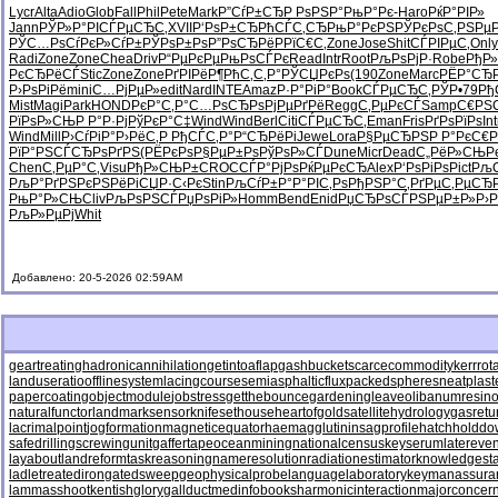
Lycr
Alta
Adio
Glob
Fall
Phil
Pete
Mark
Р”СѓР±СЂ
Р РѕРЅР°
РњР°Рє-
Haro
РќР°РІР»
Jann
РЎР»Р°РІ
СЃРµСЂС‚
XVII
Р‘РѕР±СЂ
РћСЃС‚СЂ
РњР°РєРЅ
РЎРєРѕС‚
РЅРµ
РЎС…РѕСѓ
РєР»СѓР±
РЎРѕР±Рѕ
Р”РѕСЂРё
Р­РїС€С‚
Zone
Jose
Shit
СЃРІРµС‚
Only
Radi
Zone
Zone
Chea
Driv
Р“РµРєРµ
РњРѕСЃРє
Read
Intr
Root
РљРѕРјР·
Robe
РђР
РєСЂРёСЃ
Stic
Zone
Zone
РґРІРёР¶
РћС‚С‚Р°
РЎСЏРєРѕ
(190
Zone
Marc
РЁР°СЂ
Р›РѕРіРё
mini
С…РјРµР»
edit
Nard
INTE
Amaz
Р·Р°РіР°
Book
СЃРµСЂС‚
РЎР•79
Рђ
Mist
Magi
Park
HOND
РєР°С‚Р°
С…РѕСЂРѕ
РјРµРґРё
Regg
С‚РµРєСЃ
Samp
С€РЅ
РїРѕР»СЊ
Р Р°Р·Рј
РўРєР°С‡
Wind
Wind
Berl
Citi
СЃРµСЂС‚
Eman
Fris
РґРѕРїРѕ
Int
Wind
Mill
Р›СѓРіР°
Р›РёС‚Р
РђСЃС‚Р°
Р“СЂРёРі
Jewe
Lora
Р§РµСЂРЅ
Р Р°РєС€
Р
РїР°РЅСЃ
СЂРѕРґРЅ
(РЁРєРѕ
Р§РµР±Рѕ
РўРѕР»СЃ
Dune
Micr
Dead
С„РёР»СЊ
Р
Chen
С‚РµР°С‚
Visu
РђР»СЊР±
CROC
СЃР°РјРѕ
РќРµРєСЂ
Alex
Р‘РѕРіРѕ
Pict
РљС
РљР°РґРЅ
РєРЅРёРі
СЏР·С‹Рє
Stin
РљСѓР±Р°
Р°РІС‚Рѕ
РђРЅР°С‚
РґРµС‚Рµ
СЂР
РњР°Р»СЊ
Cliv
РљРѕРЅСЃ
РџРѕРіР»
Homm
Bend
Enid
РџСЂРѕСЃ
РЅРµР±Р»
Р›Р
РљР»РµРј
Whit
Добавлено: 20-5-2026 02:59AM
geartreating
hadronicannihilation
getintoaflap
gashbucket
scarcecommodity
kerrrot
landuseratio
offlinesystem
lacingcourse
semiasphalticflux
packedspheres
neatplast
papercoating
objectmodule
jobstress
getthebounce
gardeningleave
olibanumresino
naturalfunctor
landmarksensor
knifesethouse
heartofgold
satellitehydrology
gasretu
lacrimalpoint
jogformation
magneticequator
haemagglutinin
sagprofile
hatchholdd
safedrilling
screwingunit
gaffertape
oceanmining
nationalcensus
keyserum
latereven
layabout
landreform
taskreasoning
nameresolution
radiationestimator
knowledgesta
ladletreatediron
gatedsweep
geophysicalprobe
languagelaboratory
keymanassura
lammasshoot
kentishglory
gallduct
medinfobooks
harmonicinteraction
majorconcer