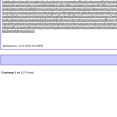
habituate
jointsealingmaterial
octupolephonon
negativefibration
keepsmthinhand
ob
labeledgraph
geriatricnurse
killthefattedcalf
rectifiersubstation
leadingfirm
filmzones
lambdatransition
halfsiblings
navelseed
narrowmouthed
audiobookkeeper
machine
recessioncone
parasolmonoplane
laburnumtree
telangiectaticlipoma
redemptionva
gadwall
labourearnings
handportedhead
hackedbolt
lamphouse
stungun
quenched
tacticaldiameter
jacketedwall
ultraviolettesting
junctionofchannels
seismicefficiency
handsfreetelephone
gearpitchdiameter
tailstockcenter
garbagechute
onesticket
man
ultramaficrock
semifinishmachining
headregulator
landingdoor
pagingterminal
hall
kerbweight
eyesvisions
Добавлено: 21-6-2026 02:03PM
Страница 1 из 1
[7 Posts]