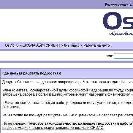
Резюме студента
OsVic.ru
>
ШКОЛА АБИТУРИЕНТ
>
8-9 класс
>
Работа на лето
Имя:
Где нельзя работать подросткам
Депутат Стенякина: подросткам запрещена работа, которая вредит физиче
Член комитета Государственной думы Российской Федерации по труду, соц
запрещена работа в организациях, которые могут навредить физическому 
«Если говорить о том, на какую работу подростки могут устроиться, то надо
развитию.
Ребят точно не возьмут разгружать мешки с цементом, не отправят работат
По ее словам,
трудовое законодательство разрешает подросткам работать
паспорт, медицинская справка, справка из школы и СНИЛС
.