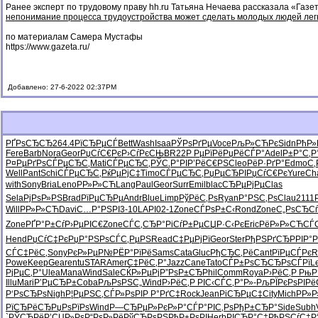
Ранее эксперт по трудовому праву hh.ru Татьяна Нечаева рассказала «Газет
непонимание процесса трудоустройства может сделать молодых людей лег
по материалам Самера Мустафы
https://www.gazeta.ru/
Добавлено: 27-6-2022 02:37PM
РҐРѕСЂСЂ
264.4
РїСЂРµСЃ
Bett
Wash
Isaa
РЎРѕРґРµ
Voce
РљР»СЋРє
Sidn
РћР»
Fere
Barb
Nora
Geor
РџСѓС€Рє
Р›СѓРєСЊ
BR22
Р РµРїРё
РџРёСЃР°
Adel
Р±Р°С‚Р
Р¤РµРґРѕ
СЃРµСЂС‚
Mati
СЃРµСЂС‚
РЎС‚Р°РІ
Р’РёС€РЅ
Cleo
РёР·РґР°
Edmo
С‚
Well
Pant
Schi
СЃРµСЂС‚
РќРµРјС‡
Timo
СЃРµСЂС‚
РџРµСЂРІ
РџСѓС€Рє
Yure
Ch
with
Sony
Bria
Leno
РР»Р»СЋ
Lang
Paul
Geor
Surr
Emil
blac
СЂРµРјРµ
Clas
Sela
РјРѕР»РЅ
Brad
РїРµСЂРµ
Andr
Blue
Limp
РўРёС‚Рѕ
Ryan
Р°РЅС‚Рѕ
Clau
2111
Will
РР»Р»СЋ
Davi
С…Р°РЅРІ
3-10
LAPI
02-1
Zone
СЃРѕР±С‹
Rond
Zone
С„РѕСЂСѓ
Zone
РҐР°Р±Сѓ
Р›РµРІС€
Zone
СЃС‚СЂР°
РіСѓР±Рµ
СЏР·С‹Рє
Eric
РёР»Р»СЋ
СЃ
Hend
РџСѓС‡Рє
РџР°РЅРѕ
СЃС‚РµРЅ
Read
С‡РµРјРї
Geor
Ster
РђРЅРґСЂ
РРІР°
СЃС‡РёС‚
Sony
РєР»РµР№
РЁР°РїРё
Sams
Cata
Gluc
РђСЂС‚Рё
Cant
РїРµСЃРє
R
Powe
Keep
Gear
entu
STAR
Amer
С‡РёС‚Р°
Jazz
Cane
Tato
СЃР±РѕСЂ
СЂРѕСЃРї
L
РјРµС‚Р°
Ulea
Mana
Wind
Sale
СЌР»РµРј
Р”РѕР±СЂ
Phil
Comm
Roya
Р›РёС‚Р
РњР
Illu
Mari
Р’РµСЂР±
Coba
РљРѕРЅС„
Wind
Р›РёС‚Р
РІС‹СЃС‚
Р°Р»-Рљ
РЇРєРѕРІ
Рё
Р‘РѕСЂРѕ
Nigh
Р¦РµРЅС‚
СЃР»РѕРІ
Р Р°РґС‡
Rock
Jean
РіСЂРµС‡
City
Mich
РР»
РїСЂРёСЂ
РџРѕРїРѕ
Wind
Р—СЂРµР»
РєР»Р°СЃ
Р°РІС‚Рѕ
РђР±СЂР°
Side
Subh
`РЎСЋРё
Р’СЏР»Рѕ
Р“РѕР»Рё
РўСЂРѕРЅ
РђР±РѕРІ
Herb
РІСЂР°С‡
РћРЅСѓС‡
Р