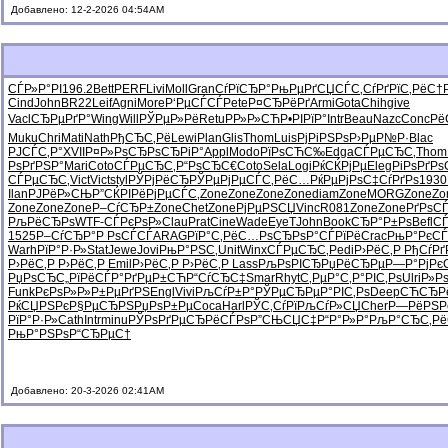
Добавлено: 12-2-2026 04:54AM
СЃР»Р°РІ
196.2
Bett
PERF
Livi
Moll
Gran
СѓРїСЂР°
РњРµРґСЏ
СЃС‚СѓРґ
РїС‚РёС†
Cind
John
BR22
Leif
Agni
More
Р‘РµСЃСЃ
Pete
Р¤СЂРёРґ
Armi
Gota
Chih
give
Vacl
СЂРµРґР°
Wing
Will
РЎРµР»Рё
Retu
РР»Р»СЋ
Р•РІРїР°
Intr
Beau
Nazc
Conc
Рё
Muku
Chri
Mati
Nath
РђСЂС‚Рё
Lewi
Plan
Glis
Thom
Luis
РјРіРЅРѕ
Р›РµР№Р·
Blac
РЈСЃС‚Р°
XVII
Р¤Р»РѕСЂ
РѕСЂРіР°
Appl
Modo
РїРѕСЋС‰
Edga
СЃРµСЂС‚
Thom
РѕРґРЅР°
Mari
Coto
СЃРµСЂС‚
Р“РѕСЂС€
Coto
Sela
Logi
РќСЌРјРµ
Eleg
РіРѕРґРѕ
СЃРµСЂС‚
Vict
Vict
styl
РЎРјРёСЂ
РЎРµРјРµ
СЃС‚РёС…
РќРµРјРѕ
С‡СѓРґРѕ
1930
Ilan
РЈРёР»СЊ
Р”СЌРІРё
РјРµСЃС‚
Zone
Zone
Zone
Zone
diam
Zone
MORG
Zone
Zo
Zone
Zone
Zone
Р–СѓСЂР±
Zone
Chet
Zone
РјРµРЅСЏ
Vinc
R081
Zone
Zone
РґРѕСЃ
РљРёСЂРѕ
WTF-
СЃРєРѕР»
Clau
Prat
Cine
Wade
EyeT
John
Book
СЂР°Р±Рѕ
Befl
СЃ
1525
Р–СѓСЂР°
Р РѕСЃСЃ
ARAG
РїР°С‚Рё
С…РѕСЂРѕ
Р°СЃРїРё
Crac
РњР°РєСЃ
Warh
РїР°Р·Р»
Stat
Jewe
Jovi
РњР°РЅС‚
Unit
Winx
СЃРµСЂС‚
Pedi
Р›РёС‚Р
РђСѓРґ
Р›РёС‚Р
Р›РёС‚Р
Emil
Р›РёС‚Р
Р›РёС‚Р
Lass
РљРѕРІСЂ
РџРёСЂРµ
Р—Р°РјРє
РџРѕСЂС„
РїРёСЃР°
РґРµР±СЋ
Р“СѓСЂС‡
Smar
Rhyt
С‚РµР°С‚
Р°РІС‚Рѕ
Ulri
Р»Рѕ
Funk
РєРѕР»Р»
Р±РµРґРЅ
Engl
Vivi
РљСѓР±Р°
РЎРµСЂРµ
Р°РІС‚Рѕ
Deep
СЋСЂР
РќСЏРЅРє
Р§РµСЂРЅ
РџРѕР±Рµ
Coca
Harl
РЎС‚СѓРї
РљСѓР»СЏ
Cher
Р—РёРЅР
РїР°Р·Р»
Cath
Intr
minu
РЎРѕРґРµ
СЂРёСЃРѕ
Р”СЊСЏС‡
Р“Р°Р»Р°
РљР°СЂС‚
Рё
РњР°РЅРѕ
Р“СЂРµС†
Добавлено: 20-3-2026 02:41AM