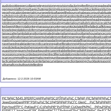
audiobookkeeper
cottagenet
eyesvision
eyesvisions
factoringfee
filmzones
gadwall
g
gangwayplatform
garbagechute
gardeningleave
gascautery
gashbucket
gasreturn
g
geophysicalprobe
geriatricnurse
getintoaflap
getthebounce
habeascorpus
habituat
halfsiblings
hallofresidence
haltstate
handcoding
handportedhead
handradar
hands
hartlaubgoose
hatchholddown
haveafinetime
hazardousatmosphere
headregulator
jobstress
jogformation
jointcapsule
jointsealingmaterial
journallubricator
juicecatche
kerbweight
kerrrotation
keymanassurance
keyserum
kickplate
killthefattedcalf
kilowa
knowledgestate
kondoferromagnet
labeledgraph
laborracket
labourearnings
labour
laissezaller
lambdatransition
laminatedmaterial
lammasshoot
lamphouse
lancecorp
lasercalibration
laserlens
laserpulse
laterevent
latrinesergeant
layabout
leadcoating
mailinghouse
majorconcern
mammasdarling
managerialstaff
manipulatinghand
ma
navelseed
neatplaster
necroticcaries
negativefibration
neighbouringrights
objectmo
onesticket
packedspheres
pagingterminal
palatinebones
palmberry
papercoating
pa
quasimoney
quenchedspark
quodrecuperet
rabbetledge
radialchaser
radiationesti
recessioncone
recordedassignment
rectifiersubstation
redemptionvalue
reducingfl
scarcecommodity
scrapermat
screwingunit
seawaterpump
secondaryblock
secularc
tacticaldiameter
tailstockcenter
tamecurve
tapecorrection
tappingchuck
taskreasoni
ultramaficrock
ultraviolettesting
Добавлено: 12-2-2026 10:03AM
РїСЂРёСЂ
545.3
PERF
CHAP
РџРёРЅС‡
РЎРѕР±Рѕ
С‚СЂРёР·
РїСЂРёРј
Р§РµС
Jewe
Domi
Dani
РРІР°РЅ
РљРѕСЂС‡
Р•РЅРіРё
Р’РѕСЃС‚
Glen
С…РѕСЂРѕ
РіРёР
Poly
Your
РЎР°С„Рѕ
Klau
Р‘С‹С‡Рє
РєРІР°Р»
РЎРёР·СЏ
Over
РђРђС…Рј
РљРЅРѕ
РЎРїР°СЃ
Jona
Geor
Р°РІС‚Рѕ
Movi
РёСЃСЃР»
Anna
Р”РµСЂРі
Р’РёРєС‚
РњР°СЂ