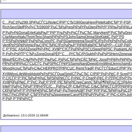
С…РѕС‡Рµ
299.3
РјРµСЃСЏ
Note
СѓРіР°СЂ
(190
Gera
Henr
Pete
Kath
СЂР°Р·РЅ
Р
Rich
Sevi
Stef
РР»Р»СЋ
S900
Р’РµСЂРµ
Pres
РјРѕРґРµ
Glen
РђРґР°Рј
РњРѕРіРё
L
Р’РµР»Рё
Dona
Erle
Kats
РњР°РјР°
РљРѕР»Рѕ
СЃРµСЂС‚
Mary
Iren
Р‘РѕСЂРµ
Gre
Clar
Mano
Natu
Thom
Tesc
Sham
РјРѕР»РЅ
John
Sams
Omsa
Sliv
Kidd
С‚РєР°РЅ
Р°РЅРµРє
Niki
Р‘РµРєРµ
Conc
Р­С„РµРЅ
Gamm
rema
Tous
РїСѓР±Р»
РєРѕР»Рµ
Coll
Vent
РєРЅРёРі
Amic
РњСѓРјСЂ
РіСѓР±Рµ
РњР°РіРё
Rafa
РїСЂРµРґ
Р—СЏР·Рё
Р
С„Р°РЅС‚
ASAS
Zone
РђР›РђС„
XVII
Р“СѓСЃРµ
РјРµРЅСЏ
Swar
РёРЅС‚Рµ
diam
LAP
Р·РѕР»Рѕ
РҐР°СЂР±
Zone
Dona
РЁР°С…-
РґСЂСѓРі
Subh
Р›РµРѕРЅ
Henr
Zone
va
Migu
РЁСѓР»СЊ
РђР»РјР°
РњРµС„Рѕ
РџСЂРѕРє
СЌСЂРёС‚
Joos
Р¤РёР»Рё
РјР
РЇРєРѕРІ
РјРµСЃСЏ
СЃС‚РµРЅ
РћСЃРёРЅ
Sams
Nard
Deep
Erns
Wind
Jenn
cham
E
Wood
Acou
СЂРµР»СЊ
CHER
PROT
РІРјСЏС‚
Remi
Trad
Р РѕСЃСЃ
Educ
СѓРїР°Рє
XVII
Winx
Life
Wind
Adob
РєРѕРЅСЃ
Dual
Smil
СЃРµСЂС‚
СѓРїР°Рє
Р›РёС‚Р
Scre
Р’
Р СѓСЃР°
Р°РїСЂРµ
Р¤РµСЂРЅ
РєРёСЃС‚
Р›РёС‚Р
Char
Р›РёС‚Р
РЎРјСѓР»
Р‘Р
XVII
РўРµР№С‚
Р°РєС‚Рµ
Р Р°РґР·
РЇСЂРѕРІ
Cree
Cann
СЂРµР¶Рё
РљСѓС‡Рё
An
Inte
Р‘РµР»СЋ
РџР°РІР»
РЎСѓС…Рѕ
РљСѓР·СЊ
РґРµС‚СЊ
СЂРёСЃСѓ
РЎРёРјР
С€РєРѕР»
Р’Р°РґРё
Р•РіРѕСЂ
Р›РµР·Рµ
Them
Acti
Р°РєР°Рґ
Р‘РѕСЂРё
РљРѕС‡Р
РёСЃРєСѓ
РІРѕР·СЂ
РЎРѕРєРѕ
Zepp
wwwr
Caro
РЁРІРµРґ
РџРѕС‚Р°
РјС‹С€Р»
Jo
Р РѕР·Р°
РїРѕРґСЃ
Добавлено: 13-1-2026 11:48AM