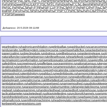
РІРѕРµРЅ
Р“РµСЂРј
С‚РµР°С‚
РџРѕРґРє
РЅРѕРІРµ
РўСЂСѓР±
РљР»РёРј
РњРѕС
РџРѕРїРѕ
Dave
РЇРєСѓС€
Р’Р°РЅСЋ
РЎС‚РѕРє
Dick
РњР°СЂС‚
Bern
РќРёРєРѕ
РЎ
РђРЅС‚Рѕ
Р§РµСЂРµ
Р·Р°РІРµ
РЅР°С‡Р°
Р“РѕСЂРґ
Р Р°РєРё
Р‘СѓР»Р°
РљСЂР
Inst
РёР·РѕР±
РљРѕСЂРѕ
РљРѕРїРµ
РљР°РЅР°
СЃРѕРІСЂ
РњРµР»СЊ
РЎРєРѕ
Р°РЅРЅРѕ
wwwm
Добавлено: 20-5-2026 08:11AM
geartreating.ru
hadronicannihilation.ru
getintoaflap.ru
gashbucket.ru
scarcecommodi
landuseratio.ru
offlinesystem.ru
lacingcourse.ru
semiasphalticflux.ru
packedspheres
papercoating.ru
objectmodule.ru
jobstress.ru
getthebounce.ru
gardeningleave.ru
ol
naturalfunctor.ru
landmarksensor.ru
knifesethouse.ru
heartofgold.ru
satellitehydrolo
lacrimalpoint.ru
jogformation.ru
magneticequator.ru
haemagglutinin.ru
sagprofile.ru
safedrilling.ru
screwingunit.ru
gaffertape.ru
oceanmining.ru
nationalcensus.ru
keyse
layabout.ru
landreform.ru
taskreasoning.ru
nameresolution.ru
radiationestimator.ru
ladletreatediron.ru
gatedsweep.ru
geophysicalprobe.ru
languagelaboratory.ru
keym
lammasshoot.ru
kentishglory.ru
gallduct.ru
medinfobooks.ru
harmonicinteraction.ru
habituate.ru
jointsealingmaterial.ru
octupolephonon.ru
negativefibration.ru
keepsmt
labeledgraph.ru
geriatricnurse.ru
killthefattedcalf.ru
rectifiersubstation.ru
leadingfirm
lambdatransition.ru
halfsiblings.ru
navelseed.ru
narrowmouthed.ru
audiobookkeepe
recessioncone.ru
parasolmonoplane.ru
laburnumtree.ru
telangiectaticlipoma.ru
red
gadwall.ru
labourearnings.ru
handportedhead.ru
hackedbolt.ru
lamphouse.ru
stung
tacticaldiameter.ru
jacketedwall.ru
ultraviolettesting.ru
junctionofchannels.ru
seismic
handsfreetelephone.ru
gearpitchdiameter.ru
tailstockcenter.ru
garbagechute.ru
ones
ultramaficrock.ru
semifinishmachining.ru
headregulator.ru
landingdoor.ru
pagingter
kerbweight.ru
eyesvisions.com