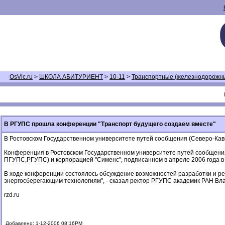
OsVic.ru
>
ШКОЛА АБИТУРИЕНТ
>
10-11
>
Транспортные (железнодорожн
В РГУПС прошла конференции "Транспорт будущего создаем вместе"
В Ростовском Государственном университете путей сообщения (Северо-Кав
Конференция в Ростовском Государственном университете путей сообщени
ПГУПС,РГУПС) и корпорацией "Сименс", подписанном в апреле 2006 года в
В ходе конференции состоялось обсуждение возможностей разработки и р
энергосберегающим технологиям", - сказал ректор РГУПС академик РАН Вл
rzd.ru
Добавлено: 1-12-2006 08:16PM