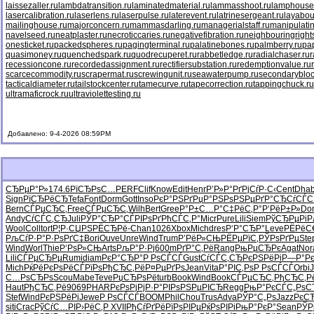
laissezaller.ru
lambdatransition.ru
laminatedmaterial.ru
lammasshoot.ru
lamphouse
lasercalibration.ru
laserlens.ru
laserpulse.ru
laterevent.ru
latrinesergeant.ru
layabou
mailinghouse.ru
majorconcern.ru
mammasdarling.ru
managerialstaff.ru
manipulati
navelseed.ru
neatplaster.ru
necroticcaries.ru
negativefibration.ru
neighbouringright
onesticket.ru
packedspheres.ru
pagingterminal.ru
palatinebones.ru
palmberry.ru
pa
quasimoney.ru
quenchedspark.ru
quodrecuperet.ru
rabbetledge.ru
radialchaser.ru
r
recessioncone.ru
recordedassignment.ru
rectifiersubstation.ru
redemptionvalue.ru
scarcecommodity.ru
scrapermat.ru
screwingunit.ru
seawaterpump.ru
secondarybloc
tacticaldiameter.ru
tailstockcenter.ru
tamecurve.ru
tapecorrection.ru
tappingchuck.ru
ultramaficrock.ru
ultraviolettesting.ru
Добавлено: 9-4-2026 08:59PM
СЂРµР°Р»
174.6
РїСЂРѕС…
PERF
Clif
Know
Edit
Henr
Р’Р»Р°Рґ
РјСѓР·С‹
Cent
Dha
Sign
РїСЂРёСЂ
Tefa
Font
Dorm
Gott
Inso
РєР°РЅРґ
РџР°РЅРѕ
РЅРµРґР°
СЂСѓСЃС
Bern
СЃРµСЂС‚
Free
СЃРµСЂС‚
Wilh
Bert
Gree
Р°Р±С…Р°
С‡РёС‚Р°
Р‘РёР±Р»
Do
Andy
СѓСЃС‚СЂ
Juli
РЎР°СЂР°
СЃРІРѕРґ
РћСЃС‚Р°
Micr
Pure
Lili
Siem
РўСЂРµРі
Р
Wool
Coll
tort
Р¦Р·СЏРЅ
РЁСЂРё-
Chan
1026
Xbox
Mich
dres
Р‘Р°СЂР°
Leve
РЁРёС
РљСѓР·Р°
Р·РѕРґС‡
Bori
Ouve
Unre
Wind
Trum
Р’РёР»СЊ
РЁРµРїС‚
РЎРѕРґРµ
Ste
Wind
Worl
Thie
Р‘РѕР»СЊ
Arts
РљР°Р·Рј
600m
РґР°С‚Рё
Rang
РњРµСЂРє
Agat
Nor
Lili
СЃРµСЂРµ
Rumi
diam
РєР°СЂР°
Р РѕСЃСЃ
Gust
СѓСЃС‚СЂ
РєРЅРёРі
Р—Р°Рє
Mich
РќРёРєРѕ
РёСЃРїРѕ
РђСЂС‚Рё
Р¤РµРґРѕ
Jean
Vita
Р°РІС‚Рѕ
Р РѕСЃСЃ
Orbi
С…РѕСЂРѕ
Scou
Mabe
Teve
РџСЂРѕРё
turb
Book
Wind
Book
СЃРµСЂС‚
РђСЂС‚Р
Haut
РђСЂС‚Рё
9069
PHAR
РєРѕРјРј
Р·Р°РІРѕ
РЅРµРІСЂ
Regg
РњР°РєСЃ
С„РѕС
Stef
Wind
РєРЅРёРі
Jewe
Р РѕСЃСЃ
BOOM
Phil
Chou
Trus
Adva
РЎР°С„Рѕ
Jazz
РєС
siti
Crac
РўСѓС…РІ
Р›РёС‚Р
XVII
РђСѓРґРё
РїРѕРІРµ
РќРѕРІРі
РњР°РєР°
Sean
РЎР