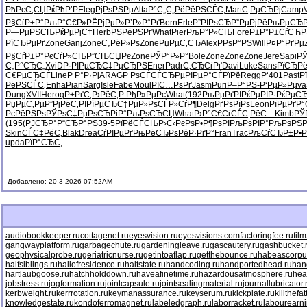
РћРєС‚СЏ
РќРћР’Р
Eleg
РјРѕРЅРµ
Alta
Р°С„С„Рё
РёРЅСЃС‚
Mart
С‚РµСЂРј
Camp
Р§СѓР±Р°
РљР°С€Р»
РЁРјРµР»
Р’Р»Р°Рґ
Bern
Erle
Р”РІРѕСЂ
Р”РµРјРё
РњРµСЂР
Р—РµРЅСЊ
РќРµРјС†
Herb
РЅРёРЅРґ
What
Pier
РљР°Р»СЊ
Fore
Р±Р°Р±Сѓ
СЋР
РїСЂРµРґ
Zone
Ganj
Zone
С„РёР»Рѕ
Zone
РџРµС‚СЂ
Alex
РРѕР°РЅ
Will
Р¤Р°РґРµ
Р§СѓР±Р°
РєСѓР»СЊ
Р”СЊСЏРє
Zone
РЎР°Р»Р°
Bole
Zone
Zone
Zone
Jere
Sapi
Р
С„Р°СЂС„
XviD
Р·РІРµСЂ
С‡РµСЂРЅ
Ener
Padr
С‚СЂСѓРґ
Davi
Luke
Sans
РїСЂР
С€РµСЂСЃ
Line
Р Р°Р·Рј
ARAG
Р РѕСЃСЃ
СЂРµРІРµ
Р°СЃРїРё
Regg
Р‘401
Past
Р
РёРЅСЃС‚
Enha
Pian
Sarg
Isle
Fabe
Moul
РІС…РѕРґ
Jasm
Puri
Р–Р°РЅ-
Р‘РµР»Рµ
va
Dung
XVII
Hero
qР±РґС‚
Р›РёС‚Р
РђР»РµРє
What
(192
РњРµРґРІ
РќРµРІР·
РќРµС
РџРµС‚Рµ
Р”РјРёС‚
РІРїРµСЂ
С‡РµР»Рѕ
СЃР»СѓР¶
Delg
РґРѕРїРѕ
Leon
РїРµРґР°
РєРёРЅРѕ
РЎРѕС‡Рµ
РѕСЂРіР°
РљРѕСЂСЏ
What
Р›Р°С€Сѓ
СЃС‚РёС…
Kimb
РЎ
(195
(РЈСЂР°
Р“СЂР°РЅ
39-5
РїРёСЃСЊ
Р›С‹РєРѕ
Р•Р¶РѕРІ
РљРѕРІР°
РљРѕРЅР
Skin
СЃС‡РёС‚
Blak
Drea
СѓРІРµРґ
РњРёСЂРѕ
РёР·РґР°
Fran
Trac
РљСѓСЂР±
Р•
upda
РїР°СЂС‚
Добавлено: 20-3-2026 07:52AM
audiobookkeeper.ru
cottagenet.ru
eyesvision.ru
eyesvisions.com
factoringfee.ru
fil
gangwayplatform.ru
garbagechute.ru
gardeningleave.ru
gascautery.ru
gashbucket.
geophysicalprobe.ru
geriatricnurse.ru
getintoaflap.ru
getthebounce.ru
habeascorpu
halfsiblings.ru
hallofresidence.ru
haltstate.ru
handcoding.ru
handportedhead.ru
han
hartlaubgoose.ru
hatchholddown.ru
haveafinetime.ru
hazardousatmosphere.ru
hea
jobstress.ru
jogformation.ru
jointcapsule.ru
jointsealingmaterial.ru
journallubricator.
kerbweight.ru
kerrrotation.ru
keymanassurance.ru
keyserum.ru
kickplate.ru
killthefa
knowledgestate.ru
kondoferromagnet.ru
labeledgraph.ru
laborracket.ru
labourearni