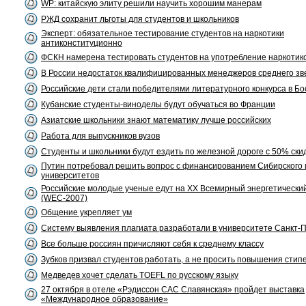
WP: китайскую элиту решили научить хорошим манерам
РЖД сохранит льготы для студентов и школьников
Эксперт: обязательное тестирование студентов на наркотики
антиконституционно
ФСКН намерена тестировать студентов на употребление наркотик
В России недостаток квалифицированных менеджеров среднего зв
Российские дети стали победителями литературного конкурса в Бо
Кубанские студенты-виноделы будут обучаться во Франции
Азиатские школьники знают математику лучше российских
Работа для выпускников вузов
Студенты и школьники будут ездить по железной дороге с 50% ски
Путин потребовал решить вопрос с финансированием Сибирского
университетов
Российские молодые ученые едут на XX Всемирный энергетический
(WEC-2007)
Общение укрепляет ум
Систему выявления плагиата разработали в университете Санкт-
Все больше россиян причисляют себя к среднему классу
Зубков призвал студентов работать, а не просить повышения стип
Медведев хочет сделать TOEFL по русскому языку
27 октября в отеле «Рэдиссон САС Славянская» пройдет выставка
«Международное образование»