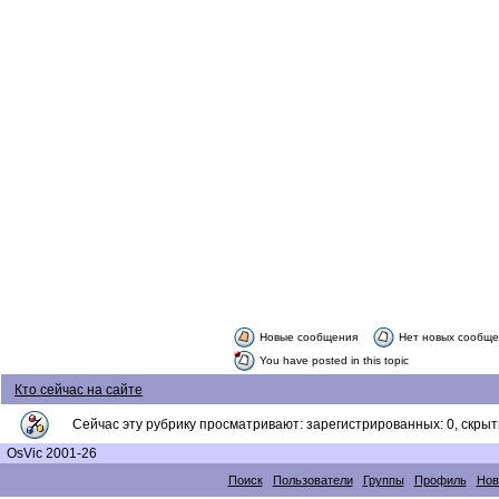
Новые сообщения
Нет новых сообщ
You have posted in this topic
Кто сейчас на сайте
Сейчас эту рубрику просматривают: зарегистрированных: 0, скрыты
OsVic 2001-26
Поиск
Пользователи
Группы
Профиль
Нов