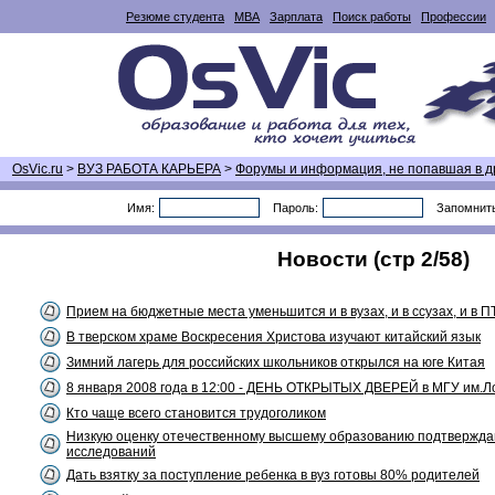
Резюме студента
MBA
Зарплата
Поиск работы
Профессии
OsVic.ru
>
ВУЗ РАБОТА КАРЬЕРА
>
Форумы и информация, не попавшая в д
Имя:
Пароль:
Запомнит
Новости (стр 2/58)
Прием на бюджетные места уменьшится и в вузах, и в ссузах, и в П
В тверском храме Воскресения Христова изучают китайский язык
Зимний лагерь для российских школьников открылся на юге Китая
8 января 2008 года в 12:00 - ДЕНЬ ОТКРЫТЫХ ДВЕРЕЙ в МГУ им.
Кто чаще всего становится трудоголиком
Низкую оценку отечественному высшему образованию подтвержд
исследований
Дать взятку за поступление ребенка в вуз готовы 80% родителей