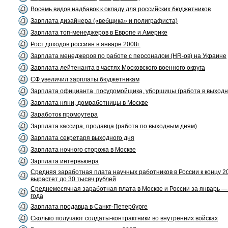
Восемь видов надбавок к окладу для российских бюджетников
Зарплата дизайнера («вебщика» и полиграфиста)
Зарплата топ-менеджеров в Европе и Америке
Рост доходов россиян в январе 2008г.
Зарплата менеджеров по работе с персоналом (HR-ов) на Украине
Зарплата лейтенанта в частях Московского военного округа
СФ увеличил зарплаты бюджетникам
Зарплата официанта, посудомойщика, уборщицы (работа в выходн
Зарплата няни, домработницы в Москве
Заработок промоутера
Зарплата кассира, продавца (работа по выходным дням)
Зарплата секретаря выходного дня
Зарплата ночного сторожа в Москве
Зарплата интервьюера
Средняя заработная плата научных работников в России к концу 2
вырастет до 30 тысяч рублей
Среднемесячная заработная плата в Москве и России за январь — 
года
Зарплата продавца в Санкт-Петербурге
Сколько получают солдаты-контрактники во внутренних войсках