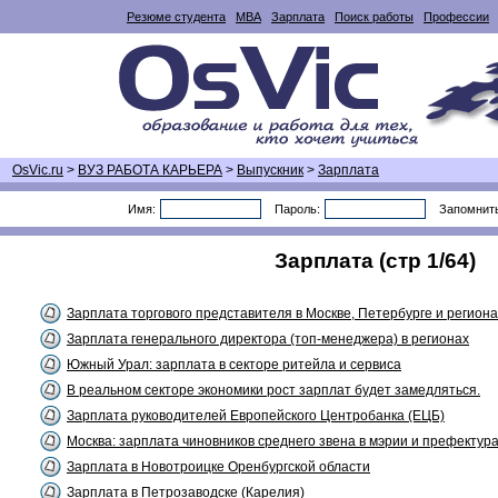
Резюме студента
MBA
Зарплата
Поиск работы
Профессии
OsVic.ru
>
ВУЗ РАБОТА КАРЬЕРА
>
Выпускник
>
Зарплата
Имя:
Пароль:
Запомнит
Зарплата (стр 1/64)
Зарплата торгового представителя в Москве, Петербурге и региона
Зарплата генерального директора (топ-менеджера) в регионах
Южный Урал: зарплата в секторе ритейла и сервиса
В реальном секторе экономики рост зарплат будет замедляться.
Зарплата руководителей Европейского Центробанка (ЕЦБ)
Москва: зарплата чиновников среднего звена в мэрии и префектур
Зарплата в Новотроицке Оренбургской области
Зарплата в Петрозаводске (Карелия)