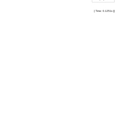
[ Time: 0.1251s ]