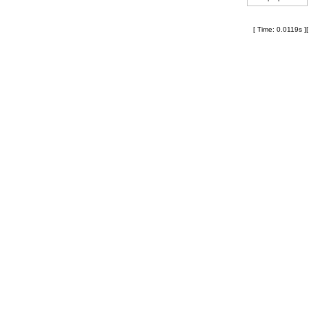
[ Time: 0.0119s ]