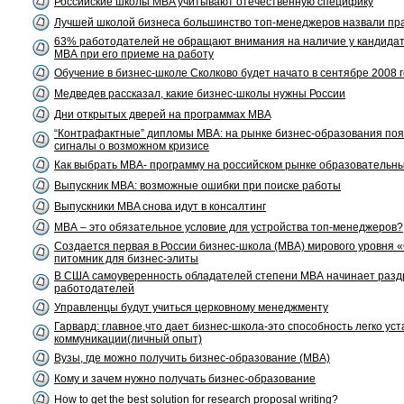
Российские школы MBA учитывают отечественную специфику
Лучшей школой бизнеса большинство топ-менеджеров назвали пра
63% работодателей не обращают внимания на наличие у кандидат
МВА при его приеме на работу
Обучение в бизнес-школе Сколково будет начато в сентябре 2008 
Медведев рассказал, какие бизнес-школы нужны России
Дни открытых дверей на программах MBA
“Контрафактные” дипломы MBA: на рынке бизнес-образования по
сигналы о возможном кризисе
Как выбрать MBA- программу на российском рынке образовательны
Выпускник MBA: возможные ошибки при поиске работы
Выпускники MBA снова идут в консалтинг
МВА – это обязательное условие для устройства топ-менеджеров?
Создается первая в России бизнес-школа (MBA) мирового уровня 
питомник для бизнес-элиты
В США самоуверенность обладателей степени МВА начинает разд
работодателей
Управленцы будут учиться церковному менеджменту
Гарвард: главное,что дает бизнес-школа-это способность легко ус
коммуникации(личный опыт)
Вузы, где можно получить бизнес-образование (MBA)
Кому и зачем нужно получать бизнес-образование
How to get the best solution for research proposal writing?