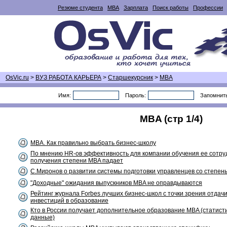
Резюме студента
MBA
Зарплата
Поиск работы
Профессии
OsVic.ru
>
ВУЗ РАБОТА КАРЬЕРА
>
Старшекурсник
>
MBA
Имя:
Пароль:
Запомнит
MBA (стр 1/4)
MBA. Как правильно выбрать бизнес-школу
По мнению HR-ов эффективность для компании обучения ее сотру
получения степени MBA падает
С.Миронов о развитии системы подготовки управленцев со степен
"Доходные" ожидания выпускников MBA не оправдываются
Рейтинг журнала Forbes лучших бизнес-школ с точки зрения отдачи
инвестиций в образование
Кто в России получает дополнительное образование MBA (статист
данные)