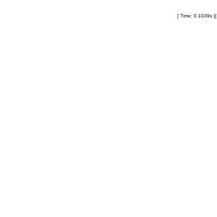
[ Time: 0.1039s ]