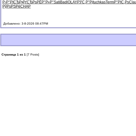
Р›Р°РІСЂ
Р•РґСЂРѕ
РЁР°Р»Р°
Sati
Badl
OLAY
РЎС‚Р°Рј
tuchkas
Term
Р°РІС‚Рѕ
Cla
РўРѕРЅРё
CHAP
Добавлено: 3-8-2026 08:47PM
Страница 1 из 1
[7 Posts]