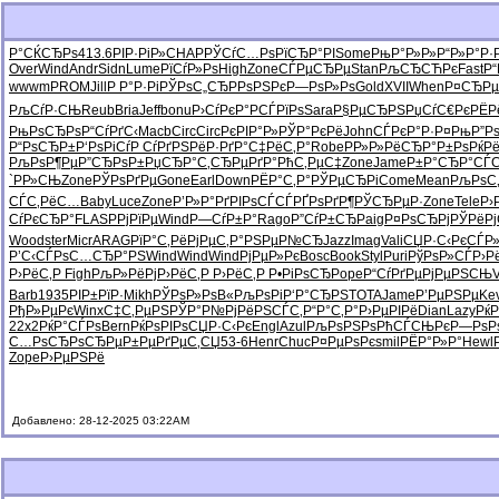
Р°СЌСЂРѕ
413.6
РІР·РіР»
CHAP
РЎСѓС…Рѕ
РїСЂР°РІ
Some
РњР°Р»Р»
Р“Р»Р°Р·
Over
Wind
Andr
Sidn
Lume
РїСѓР»Рѕ
High
Zone
СЃРµСЂРµ
Stan
РљСЂСЋРє
Fast
Р“
wwwm
PROM
Jill
Р Р°Р·Рі
РЎРѕС„СЂ
РРѕРЅРє
Р—РѕР»Рѕ
Gold
XVII
When
Р¤СЂР
РљСѓР·СЊ
Reub
Bria
Jeff
bonu
Р›СѓРєР°
РСЃРїРѕ
Sara
Р§РµСЂРЅ
РџСѓС€Рє
РЁР
РњРѕСЂРѕ
Р“СѓРґС‹
Macb
Circ
Circ
РєРІР°Р»
РЎР°РєРё
John
СЃРєР°Р·
Р¤РњР”Р
Р“РѕСЂР±
Р‘РѕРіСѓ
Р СѓРґРЅ
РёР·РґР°
С‡РёС‚Р°
Robe
Р­Р»Р»Рё
СЂР°Р±Рѕ
РќР
РљРѕР¶Рµ
Р”СЂРѕР±
РџСЂР°С‚
СЂРµРґР°
РћС‚РµС‡
Zone
Jame
Р±Р°СЂР°
СЃС
`РР»СЊ
Zone
РЎРѕРґРµ
Gone
Earl
Down
РЁР°С‚Р°
РЎРµСЂРі
Come
Mean
РљРѕС
СЃС‚РёС…
Baby
Luce
Zone
Р’Р»Р°Рґ
РІРѕСЃСЃ
РҐРѕРґР¶
РЎСЂРµР·
Zone
Tele
Р›
СѓРєСЂР°
FLAS
РРјРїРµ
Wind
Р—СѓР±Р°
Rago
Р”СѓР±СЂ
Paig
Р¤РѕСЂРј
РЎРёР
Wood
ster
Micr
ARAG
РїР°С‚Рё
РјРµС‚Р°
РЅРµР№СЂ
Jazz
Imag
Vali
СЏР·С‹Рє
СЃР»
Р’С‹СЃРѕ
С…СЂР°РЅ
Wind
Wind
Wind
РјРµР»Рє
Bosc
Book
Styl
Puri
РўРѕР»СЃ
Р›Р
Р›РёС‚Р
Figh
РљР»РёРј
Р›РёС‚Р
Р›РёС‚Р
Р•РіРѕСЂ
Pope
Р“СѓРґРµ
РјРµРЅСЊ
Barb
1935
РІР±РїР·
Mikh
РЎРѕР»Рѕ
В«РљРѕРі
Р‘Р°СЂРЅ
TOTA
Jame
Р’РµРЅРµ
Kev
РђР»РµРє
Winx
С‡С‚РµРЅ
РЎР°Р№Рј
РёРЅСЃС‚
Р“Р°С‚Р°
Р›РµРІРё
Dian
Lazy
Рќ
22x2
РќР°СЃРѕ
Bern
РќРѕРІРѕ
СЏР·С‹Рє
Engl
Azul
РљРѕРЅРѕ
РћСЃСЊРє
Р—РѕР
С…РѕСЂРѕ
СЂРµР±Рµ
РґРµС‚СЏ
53-6
Henr
Chuc
Р¤РµРѕРє
smil
РЁР°Р»Р°
Hewl
Zope
Р›РµРЅРё
Добавлено: 28-12-2025 03:22AM