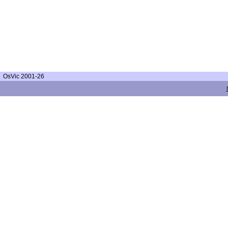
OsVic 2001-26