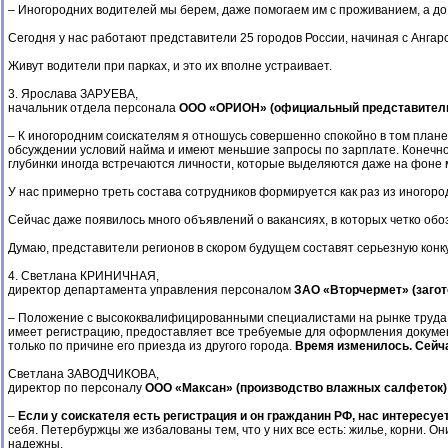
– Иногородних водителей мы берем, даже помогаем им с проживанием, а до 
Сегодня у нас работают представители 25 городов России, начиная с Ангарс
Живут водители при парках, и это их вполне устраивает.
3. Ярослава ЗАРУЕВА,
начальник отдела персонала
ООО «ОРИОН» (официальный представитель 
– К иногородним соискателям я отношусь совершенно спокойно в том плане
обсуждении условий найма и имеют меньшие запросы по зарплате. Конечно,
глубинки иногда встречаются личности, которые выделяются даже на фоне 
У нас примерно треть состава сотрудников формируется как раз из иногоро
Сейчас даже появилось много объявлений о вакансиях, в которых четко обоз
Думаю, представители регионов в скором будущем составят серьезную кон
4. Светлана КРИНИЧНАЯ,
директор департамента управления персоналом
ЗАО «Вторчермет» (загот
– Положение с высококвалифицированными специалистами на рынке труда в 
имеет регистрацию, предоставляет все требуемые для оформления документ
только по причине его приезда из другого города.
Время изменилось. Сейч
Светлана ЗАВОДЧИКОВА,
директор по персоналу
ООО «Максан» (производство влажных салфеток)
–
Если у соискателя есть регистрация и он гражданин РФ, нас интересуе
себя. Петербуржцы же избалованы тем, что у них все есть: жилье, корни. О
надежны.