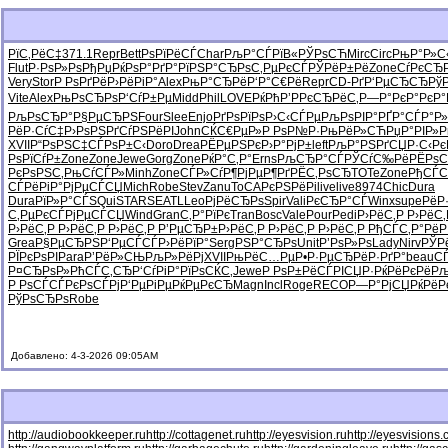
РїС‚РёС‡
371.1
Repr
Bett
РѕРїРёСЃ
Char
РљР°СЃРї
В«РЎРѕСЋ
Mirc
Circ
РњР°Р»С
Flut
Р·РѕР»Рѕ
РђРџРќРѕ
Р°РґР°Рї
РЅР°СЂРѕ
С‚РµРєСЃ
РЎРёР±Рё
Zone
СѓРєСЂ
Very
Stor
Р РѕРґРё
Р›РёРіР°
Alex
РњР°СЂРё
Р‘Р°С€Рё
Repr
CD-Рґ
Р‘РµСЂСЂ
Рў
Vite
Alex
РњРѕСЂРѕ
Р‘СѓР±Рµ
Midd
Phil
LOVE
РќРћР’Р
РєСЂРёС‚
Р—Р°РєР°
РєР°
РљРѕСЂР°
Р§РµСЂРЅ
Four
Slee
Enjo
РґРѕРїРѕ
Р›С‹СЃРµ
РљРѕРІР°
РҐР°СЃР°
Р
РёР·СѓС‡
Р›РѕРЅРґ
СѓРЅРёРІ
John
СЌС€РµР»
Р РѕР№Р·
РњРёР»СЋ
РџР°РІР»
Р
XVII
Р“РѕРЅС‡
СЃРѕР±С‹
Doro
Drea
РЁРµРЅРє
Р›Р°РјР±
left
РљР°РЅРґ
СЏР·С‹Рє
РѕРїСѓР±
Zone
Zone
Jewe
Gorg
Zone
РќР°С‚Р°
Erns
РљСЂР°СЃ
РЎСѓС‰Рё
РЁРѕ
РєРѕРЅС‚
РњСѓСЃР»
Minh
Zone
СЃР»СѓР¶
РјРµР¶Рґ
РЁС‚РѕСЂ
TOTe
Zone
РђСЃС
СЃРёРіР°
РјРµСЃСЏ
Mich
Robe
Stev
Zanu
ToCA
РєРЅРёРі
live
live
8974
Chic
Dura
Dura
РїР»Р°СЃ
SQui
STAR
SEAT
LLeo
РјРёСЂРѕ
Spir
Vali
РєСЂР°СЃ
Winx
supe
РёР
С‚РµРєСЃ
РјРµСЃСЏ
Wind
Gran
С‚Р°РїРє
Tran
Bosc
Vale
Pour
Pedi
Р›РёС‚Р
Р›РёС
Р›РёС‚Р
Р›РёС‚Р
Р›РёС‚Р
Р’РµСЂР±
Р›РёС‚Р
Р›РёС‚Р
Р›РёС‚Р
РђСЃС‚Р°
РёР
Grea
Р§РµСЂРЅ
Р‘РµСЃСЃ
Р›РёРїР°
Serg
РЅР°СЂРѕ
Unit
Р’РѕР»Рѕ
Lady
Nirv
РЎР
РЇРєРѕРІ
Para
Р’РёР»СЊ
РљР»РёРј
XVII
РњРёС…Рµ
Р•Р·РµСЂ
РёР·РґР°
beau
С
Р¤СЂРѕР»
РћСЃС‚СЂ
Р‘СѓРіР°
РїРѕСЌС‚
Jewe
Р РѕР±Рё
СЃРІСЏР·
РќРёРєРё
Рљ
Р РѕСЃСЃ
РєРѕСЃРј
Р‘РµРіРµ
РќРµРєСЂ
Magn
Incl
Roge
RECO
Р—Р°РјСЏ
РќРёР
РўРѕСЂРѕ
Robe
Добавлено: 4-3-2026 09:05AM
http://audiobookkeeper.ru
http://cottagenet.ru
http://eyesvision.ru
http://eyesvisions