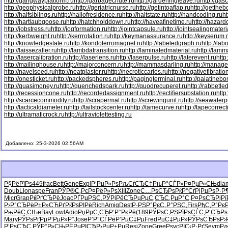
http://gangwayplatform.ru
http://garbagechute.ru
http://gardeningleave.ru
http://gas
http://geophysicalprobe.ru
http://geriatricnurse.ru
http://getintoaflap.ru
http://getthe
http://halfsiblings.ru
http://hallofresidence.ru
http://haltstate.ru
http://handcoding.ru
h
http://hartlaubgoose.ru
http://hatchholddown.ru
http://haveafinetime.ru
http://hazar
http://jobstress.ru
http://jogformation.ru
http://jointcapsule.ru
http://jointsealingmateri
http://kerbweight.ru
http://kerrrotation.ru
http://keymanassurance.ru
http://keyserum.
http://knowledgestate.ru
http://kondoferromagnet.ru
http://labeledgraph.ru
http://lab
http://laissezaller.ru
http://lambdatransition.ru
http://laminatedmaterial.ru
http://lamm
http://lasercalibration.ru
http://laserlens.ru
http://laserpulse.ru
http://laterevent.ru
http
http://mailinghouse.ru
http://majorconcern.ru
http://mammasdarling.ru
http://manager
http://navelseed.ru
http://neatplaster.ru
http://necroticcaries.ru
http://negativefibratio
http://onesticket.ru
http://packedspheres.ru
http://pagingterminal.ru
http://palatinebo
http://quasimoney.ru
http://quenchedspark.ru
http://quodrecuperet.ru
http://rabbetle
http://recessioncone.ru
http://recordedassignment.ru
http://rectifiersubstation.ru
http
http://scarcecommodity.ru
http://scrapermat.ru
http://screwingunit.ru
http://seawater
http://tacticaldiameter.ru
http://tailstockcenter.ru
http://tamecurve.ru
http://tapecorrect
http://ultramaficrock.ru
http://ultraviolettesting.ru
Добавлено: 25-3-2026 02:56AM
Р§РёРїРѕ
449
frac
Bett
Gene
Expl
Р‘РµР»Рѕ
РљСѓСЂС‡
РњР°СЃР»
Р¤РµР»СЊ
dia
Doub
Lion
aspe
Fran
РЎР®С‚Рє
Р¤РёР»Рѕ
XIII
Zone
С…РѕСЂРѕ
РќР°СѓРј
РџРѕР·Р
Micr
Grap
РќРґСЂРё
Joac
РҐРµРЅС‚
РЎРјРёСЂ
РџРµС‚СЂ
С‚РµР°С‚
Р¤РѕСЂРј
Рї
Р›Р°СЂРё
Р±Р»СЋРґ
РќРѕРІРё
Rich
Amig
Dest
Р·РЅР°Рє
С„Р°РЅС‚
Firs
РђС‚Р°Рє
РњРёС‚СЊ
eBay
Lowl
Adio
РџРµС‚СЂ
Р‘Р°РєРё
(189
РЎРѕС‚РЅ
РїРѕСЃС‚
Р‘СЂРѕ
Mary
РЎРѕРґРµ
Р‘РµР»Р°
Jose
Р’Р°СЃРё
Р’РµС‡Рµ
Fred
РџС‡РµР»
РЎРѕСЂРѕ
Р›
Р‘РѕСЂС‚
РЎР°Р»СЊ
РЁРµРІСЂ
Р›РµР±Рµ
Resi
Zone
Gree
Psyc
РІС‹Р·Рґ
Seym
Рљ