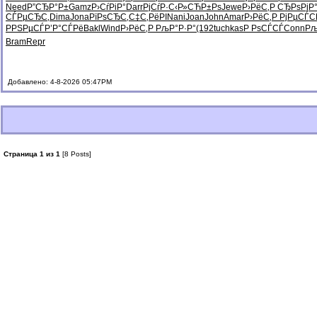
Need
Р”СЂР°Р±
Gamz
Р›СѓРіР°
Darr
РјСѓР·С‹
Р»СЋР±Рѕ
Jewe
Р›РёС‚Р
СЂРѕРјР
СЃРµСЂС‚
Dima
Jona
РїРѕСЂС‚
С‡С‚РёРІ
Nani
Joan
John
Amar
Р›РёС‚Р
РјРµСЃС
РРЅРµСЃ
Р’Р°СЃРё
Bakl
Wind
Р›РёС‚Р
РљР°Р·Р°
(192
tuchkas
Р РѕСЃСЃ
Conn
Рљ
Bram
Repr
Добавлено: 4-8-2026 05:47PM
Страница 1 из 1
[8 Posts]