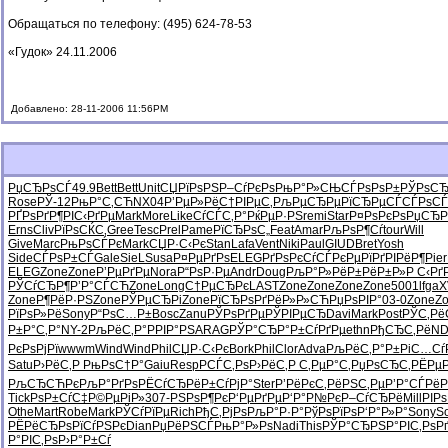
Обращаться по телефону: (495) 624-78-53
«Гудок» 24.11.2006
Добавлено: 28-11-2006 11:56PM
РџСЂРѕСЃ
49.9
Bett
Bett
Unit
СЏРїРѕРЅ
Р–СѓРєРѕ
РњР°Р»СЊ
СЃРѕРѕР±
РЎРѕСЂ
Rose
РЎ-12
РњР°С‚СЋ
NX04
Р’РµР»Рё
С†РІРµС‚
РљРµСЂРµ
РїСЂРµСЃ
СЃРѕСЃ
РҐРѕРґР¶
РІС‹РґРµ
Mark
More
Like
СѓСЃС‚Р°
РќРµР·РЅ
remi
Star
Р¤РѕРєРѕ
РџСЂР
Erns
Cliv
РїРѕСЌС‚
Gree
Tesc
Prel
Pame
РїСЂРѕС„
Feat
Amar
РљРѕР¶Сѓ
tour
Will
Give
Marc
РњРѕСЃРє
Mark
СЏР·С‹Рє
Stan
Lafa
Vent
Niki
Paul
GIUD
Bret
Yosh
Side
СЃРѕР±СЃ
Gale
SieL
Susa
Р¤РµРґРѕ
ELEG
РґРѕРєСѓ
СЃРєРµРї
РґРІРёР¶
Pier
ELEG
Zone
Zone
Р’РµРґРµ
Nora
Р“РѕР·Рµ
Andr
Doug
РљР°Р»Рё
Р±РёР±Р»
Р С‹Рґ
РЎСѓСЂР¶
Р’Р°СЃСЋ
Zone
Long
С†РµСЂРє
LAST
Zone
Zone
Zone
Zone
5001
lfga
X
Zone
Р¶РёР·РЅ
Zone
РЎРµСЂРі
Zone
РїСЂРѕРґ
РёР»Р»СЋ
РџРѕРІР°
03-0
Zone
Z
РїРѕР»Рё
Sony
Р“РѕС…Р±
Bosc
Zanu
РЎРѕРґРµ
РЎРІРµСЂ
Davi
Mark
Post
РЎС‚Р
Р±Р°С‚Р°
NY-2
РљРёС‚Р°
РРІР°РЅ
ARAG
РЎР°СЂР°
Р±СѓРґРµ
ethn
РђСЂС‚Рё
ND
РєРѕРјРї
wwwm
Wind
Wind
Phil
СЏР·С‹Рє
Bork
Phil
Clor
Adva
РљРёС‚Р°
Р±РіС…Сѓ
Satu
Р›РёС‚Р
РњРѕС†Р°
Gaiu
Resp
РСЃС‚Рѕ
Р›РёС‚Р
С‚РµР°С‚
РџРѕСЂС‚
РЁРµР
РљСЂСЋРє
РљР°РґРѕ
РЁСѓСЂРё
Р±СѓРјР°
Ster
Р’РёРєС‚
РёРЅС‚Рµ
Р’Р°СЃРё
Р
Tick
РѕР±СѓС‡
Р©РµРіР»
307-
РЅРѕР¶Рє
Р‘РµРґРµ
Р‘Р°Р№Рє
Р–СѓСЂРё
Mill
РІР
Othe
Mart
Robe
Mark
РЎСѓРїРµ
Rich
РђС‚РјРѕ
РљР°Р·Р°
РўРѕРїРѕ
Р‘Р°Р»Р°
Sony
S
РЁРёСЂРѕ
РїСѓРЅРє
Dian
РџРёРЅСЃ
РњР°Р»Рѕ
Nadi
This
РЎР°СЂРЅ
Р°РІС‚Рѕ
Р
Р°РІС‚Рѕ
Р›Р°Р±Сѓ