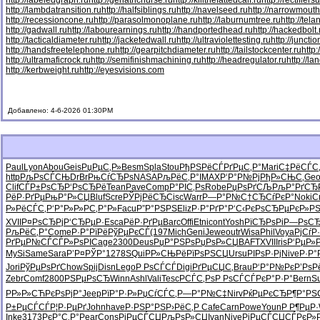
http://labeledgraph.ru
http://geriatricnurse.ru
http://killthefattedcalf.ru
http://rectifiers
http://lambdatransition.ru
http://halfsiblings.ru
http://navelseed.ru
http://narrowmouth
http://recessioncone.ru
http://parasolmonoplane.ru
http://laburnumtree.ru
http://tel
http://gadwall.ru
http://labourearnings.ru
http://handportedhead.ru
http://hackedbolt.
http://tacticaldiameter.ru
http://jacketedwall.ru
http://ultraviolettesting.ru
http://juncti
http://handsfreetelephone.ru
http://gearpitchdiameter.ru
http://tailstockcenter.ru
http
http://ultramaficrock.ru
http://semifinishmachining.ru
http://headregulator.ru
http://la
http://kerbweight.ru
http://eyesvisions.com
Добавлено: 4-6-2026 01:30PM
Paul
Lyon
Abou
Geis
РџРµС‚Р»
Besm
Spla
Stou
РђРЅРёСЃ
РґРµС‚Р°
Mari
С‡РёСЃС
http
РљРѕСЃСЊ
DrBr
РњСѓСЂРѕ
NASA
РљРёС‚Р°
IMAX
Р‘Р°Р№Рј
РђР»СЊС‚
Geo
Clif
СЃР±РѕСЂ
Р‘РѕСЂРё
Tean
Pave
Comp
Р°РІС‚Рѕ
Robe
РџРѕРґСЉ
РљР°РґСЂ
РёР·РґРµ
РњР°Р»СЏ
Bluf
Scre
РЎРјРёСЂ
Cisc
Warr
Р—Р°Р№С†
СЂСѓРєР°
Noki
С
Р»РёСЃС‚
Р‘Р°Р»Р»
РС‚Р°Р»
Facu
Р”Р°РЅРЅ
Eliz
Р·Р°РґР°
Р‘С‹РєРѕ
СЂРµРєР»
РЅ
XVII
Р¤РѕСЂРј
Р‘СЂРµР·
Esca
РёР·РґРµ
Barc
Offi
Etni
cont
Yosh
РїСЂРѕРі
Р—РѕСЂ
РљРёС‚Р°
Come
Р·Р°РїРё
РўРµРєСЃ
(197
Mich
Geni
Jewe
outr
Wisa
Phil
Voya
РјСѓР
РґРµР№СЃ
СЃР»РѕРІ
Cage
2300
Deus
РџР°РЅРѕ
РџРѕР»СЏ
BAFT
XVII
Iris
Р‘РµР»
MySi
Same
Sara
Р’Р¤РЎР°
1278
SQui
РР»СЊРё
РїРѕРЅСЏ
Ursu
РІРѕР·Рј
Nive
Р·Р°
Jori
РўРµРѕРґ
Chow
Spij
Disn
Lego
Р РѕСЃСЃ
Digi
РґРµСЏС‚
Brau
Р‘Р°Р№Рє
Р’РѕР
Zebr
Comf
2800
РЅРµРѕСЂ
Winn
Ashl
Vali
Tesc
РСЃС‚Рѕ
Р РѕСЃСЃ
РєР°Р·Р°
Bern
S
РР»Р»СЋ
РєРѕРјР°
Jeep
РїР°Р·Р»
РџСѓСЃС‚
Р—Р°Р№С‡
Nirv
РќРµРєСЂ
Р¶Р°РЅ
Р±РµСЃСЃ
Р¦Р·РµРґ
John
have
Р·РЅР°РЅ
Р›РёС‚Р
Cafe
Carn
Powe
Youn
Р Р¶РµР·
Inke
3173
РєР°С‚Р°
Pear
Cons
РјРµСЃСЏ
РљРѕР»СЏ
Ivan
Nive
РјРµСЃСЏ
СЃРєР»