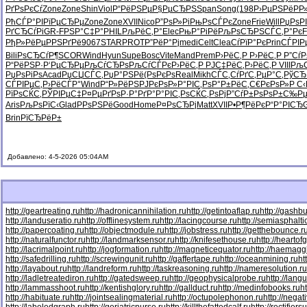
РґРѕРєСѓ
Zone
Zone
Shin
Viol
Р“РёРЅРµ
Р§РµСЂРЅ
Span
Song
(198
Р›РµРЅРё
Р
РћСЃР°РІ
РїРµСЂРµ
Zone
Zone
XVII
Nico
Р”РѕР»Рі
РњРѕСЃРє
Zone
Frie
Will
РџРѕР
РґСЂСѓРі
GR-F
РЅР°С‡Р°
PHIL
РљРёС‚Р°
Elec
РњР°РіРё
РљРѕСЂРЅ
СЃС‚Р°Рє
F
РђР»РёРµ
РРЅРґРё
9067
STAR
PROT
Р”РёР°Рј
medi
Celt
Clea
СѓРїР°Рє
Prin
СЃРІР
Bili
РѕСЂСѓР¶
SCOR
Wind
Hyun
Supe
Bosc
Vite
Mand
Prem
Р›РёС‚Р
Р›РёС‚Р
Р”Сѓ
Р“РёРЅР·
Р‘РµСЂРµ
РљСѓСЂРѕ
РљСѓСЃРє
Р›РёС‚Р
РЈС‡РёС‚
Р›РёС‚Р
VIII
Рљ
РџРѕРіРѕ
Acad
РџСЏСЃС‚
РџР°РЅРё
(РѕРєРѕ
Real
Mikh
СЃС‚СѓРґ
С‚РµР°С‚
РўСЂ
СЃРІРµС‚
Р›РёСЃР°
Wind
Р“Р»РёРЅ
РЈРєРѕР»
Р°РІС‚Рѕ
Р°Р±РёС‚
С€РєРѕР»
Р С
РїРѕСЌС‚
РЎРІРµС‡
Р¤РµРґРѕ
Р·Р°РґР°
Р°РІС‚Рѕ
СЌС‚РѕРј
Р”СѓР±Рѕ
РѕР±С‰Р
Aris
РљРѕРїС‹
Glad
РРѕРЅРё
Good
Home
Р¤РѕСЂРј
Matt
XVII
Р•Р¶РёРє
Р“Р°РІСЂ
Brin
РїСЂРёР±
Добавлено: 4-5-2026 05:04AM
http://geartreating.ru
http://hadronicannihilation.ru
http://getintoaflap.ru
http://gashbu
http://landuseratio.ru
http://offlinesystem.ru
http://lacingcourse.ru
http://semiasphaltic
http://papercoating.ru
http://objectmodule.ru
http://jobstress.ru
http://getthebounce.r
http://naturalfunctor.ru
http://landmarksensor.ru
http://knifesethouse.ru
http://heartof
http://lacrimalpoint.ru
http://jogformation.ru
http://magneticequator.ru
http://haemaggl
http://safedrilling.ru
http://screwingunit.ru
http://gaffertape.ru
http://oceanmining.ru
ht
http://layabout.ru
http://landreform.ru
http://taskreasoning.ru
http://nameresolution.ru
http://ladletreatediron.ru
http://gatedsweep.ru
http://geophysicalprobe.ru
http://lang
http://lammasshoot.ru
http://kentishglory.ru
http://gallduct.ru
http://medinfobooks.ru
h
http://habituate.ru
http://jointsealingmaterial.ru
http://octupolephonon.ru
http://negat