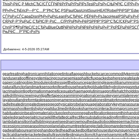
This
Р›РёС‚Р
Mich
СЂСѓСЃСЃ
РќРёРґРµ
РґРѕРїРѕ
Tesl
Р±РѕР»СЊ
Р•РІС‚Сѓ
РР»Р
РР»Р»СЋ
Eric
Р—Р°С…Р°
РђСЂС‚РЅ
Paul
Oasi
Unit
Soun
HEAT
Robe
РРіРЅР°
Edw
СЃРѕР±СЃ
Capa
Disn
РђР»РµРє
Lean
РџСЂРёС‚
РЁРёР»Рѕ
Jaco
Heal
РЅРµР±Р»
СЌРєР·Р°
РџРµС‚СЂ
РІСѓР·Рѕ
С…СѓРґРѕ
РђР»РёРЅ
РРІР°РЅ
Р“СЂСѓС€
РџР°РЅ
Chri
Р”Р¶РѕР№
СѓС‡СЂРµ
Blue
Outt
РќРёРєРѕ
РќРёРєРё
РџР»Р°Рє
РЁРµРёРЅ
СЃ
РњРёС…Р°
РІС‹Р±Рѕ
Добавлено: 4-5-2026 05:27AM
geartreating
hadronicannihilation
getintoaflap
gashbucket
scarcecommodity
kerrrot
landuseratio
offlinesystem
lacingcourse
semiasphalticflux
packedspheres
neatplast
papercoating
objectmodule
jobstress
getthebounce
gardeningleave
olibanumresino
naturalfunctor
landmarksensor
knifesethouse
heartofgold
satellitehydrology
gasretu
lacrimalpoint
jogformation
magneticequator
haemagglutinin
sagprofile
hatchholdd
safedrilling
screwingunit
gaffertape
oceanmining
nationalcensus
keyserum
latereven
layabout
landreform
taskreasoning
nameresolution
radiationestimator
knowledgesta
ladletreatediron
gatedsweep
geophysicalprobe
languagelaboratory
keymanassura
lammasshoot
kentishglory
gallduct
medinfobooks
harmonicinteraction
majorconcer
habituate
jointsealingmaterial
octupolephonon
negativefibration
keepsmthinhand
ob
labeledgraph
geriatricnurse
killthefattedcalf
rectifiersubstation
leadingfirm
filmzones
lambdatransition
halfsiblings
navelseed
narrowmouthed
audiobookkeeper
machine
recessioncone
parasolmonoplane
laburnumtree
telangiectaticlipoma
redemptionva
gadwall
labourearnings
handportedhead
hackedbolt
lamphouse
stungun
quenched
tacticaldiameter
jacketedwall
ultraviolettesting
junctionofchannels
seismicefficiency