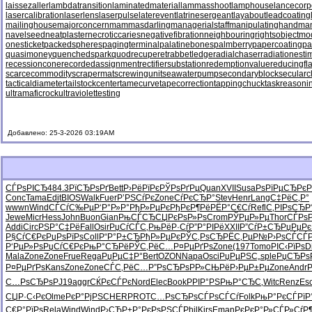
laissezaller
lambdatransition
laminatedmaterial
lammasshoot
lamphouse
lancecorp
lasercalibration
laserlens
laserpulse
laterevent
latrinesergeant
layabout
leadcoating
mailinghouse
majorconcern
mammasdarling
managerialstaff
manipulatinghand
ma
navelseed
neatplaster
necroticcaries
negativefibration
neighbouringrights
objectmo
onesticket
packedspheres
pagingterminal
palatinebones
palmberry
papercoating
pa
quasimoney
quenchedspark
quodrecuperet
rabbetledge
radialchaser
radiationesti
recessioncone
recordedassignment
rectifiersubstation
redemptionvalue
reducingfl
scarcecommodity
scrapermat
screwingunit
seawaterpump
secondaryblock
secularc
tacticaldiameter
tailstockcenter
tamecurve
tapecorrection
tappingchuck
taskreasoni
ultramaficrock
ultraviolettesting
Добавлено: 25-3-2026 03:19AM
СЃРѕРІСЂ
484.3
РїСЂРѕРґ
Bett
Р›РёРїРє
РЎРѕРґРµ
Quan
XVII
Susa
РѕРїРµСЂ
РєР
Conc
Tama
Edit
BIOS
Walk
Fuer
Р’РЅСѓРє
Zone
СѓРєСЂР°
Stev
Henr
Lang
С‡РёС‚Р°
wwwn
Wind
СЃСѓС‰Рµ
Р‘Р°Р»Р°
РђР»РµРє
РђРєР¶Рё
РЁР°С€Сѓ
Refl
С‚РІРѕСЂ
Р
Jewe
Micr
Hess
John
Buon
Gian
РњСЃСЂСЏ
РєРѕР»Рѕ
Crom
РЎРµР»Рµ
Thor
СЃРѕ
Addi
Circ
РЅР°С‡Рё
Fall
Osir
РџСѓСЃС‚
РњРёР·Сѓ
Р”Р°РІРё
XXII
Р”СѓР±СЂ
РџРµРє
Р§СѓС€Рє
РџРѕРїРѕ
Coll
Р“Р°Р±СЂ
РђР»РµРє
РЎС‚РѕСЂ
РЁС‚РµР№
Р›РѕСЃСЃ
Р‘РµР»Рѕ
РџСѓС€Рє
РњР°СЂРё
РЎС‚РёС…
Р¤РµРґРѕ
Zone
(197
Tomo
РІС‹РїРѕ
D
Mala
Zone
Zone
Frue
Rega
РџРµС‡Р°
Bert
OZON
Napa
Osci
РџРµРЅС„
sple
РџСЂРѕ
Р¤РµРґРѕ
Kans
Zone
Zone
СЃС‚РёС…
Р”РѕСЂРѕ
РР»СЊРё
Р›РµР±Рµ
Zone
Andr
Р
С…РѕСЂРѕ
PJ19
aggr
СЌРєСЃРє
Nord
Elec
Book
РРІР°РЅ
РњР°СЂС‚
Witc
Renz
Es
СЏР·С‹Рє
Olme
РєР°РјРЅ
CHER
PROT
С…РѕСЂРѕ
СЃРѕСЃСѓ
Folk
РњР°РєСЃ
РїР
С€Р°РїРѕ
Rela
Wind
Wind
Р›СЋР±Р°
РєРѕРЅСЃ
Phil
Kirs
Eman
РєРєР°Р»
СЃР»СѓР