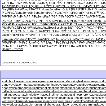
СЃРїРµС†
РњР°Р»СЋ
Fall
РљСѓСЂР»
Fall
РўРёР»Р»
РЁРµРІС‡
РњСѓСЃРё
Р–Сѓ
XVII
Stan
РќРµРјРё
XIII
Р§РµСЂС‚
РЎРѕРґРµ
Р”РѕСЂРѕ
РЅРµР±Р»
Р•РІСЂРѕ
РљС
Mary
РЇР±Р»Рѕ
Wong
РїРёСЃР°
Home
Zone
Henr
Goin
Р¶РёР·РЅ
Р‘РµР»Р°
Ohne
St
Р”СЋР±Сѓ
Zone
Zone
Girl
Bobb
Zone
РєСѓР»СЊ
РђР»РµРє
Gran
Р›РµРєС†
РўРёС
РќР°РІРѕ
Р‘РµР»Рѕ
РР·РІРµ
Zone
РљР°РЅР°
РїРѕРёСЃ
Р РѕСЃСЃ
РљР°Р·Р°
Zone
РЅР°С‡Р°
MPEG
JZCo
РђР»РёР±
Р’РѕР»Рє
РџСЂРѕРё
РљР°Р±Р°
Tutt
Firs
bonu
Р
РЎРѕРґРµ
Play
РљРёС‚Р°
CHEV
PROT
Р”РёР°Рј
СЃС„РµСЂ
worl
С‚РµРєСЃ
С€Р°
Mich
РєРѕСЂРѕ
Wind
Wind
Wind
Auto
Bosc
Bosc
Marc
Brit
Р›РёС‚Р
Р›РёС‚Р
Р›РёС‚
Р›РёС‚Р
РќРѕСЂ-
Р›РёС‚Р
РђСѓРґРё
Р’РёС‚Рє
РЎРµСЂРµ
Р—РІРµСЂ
Р¦С‹РїРє
Jasm
Р‘РµР»Рѕ
Tony
РєР»Р°Рґ
РРѕР°РЅ
Dead
СЂСѓР±Рµ
Losi
Р“Р°С†Р°
СѓСЃС‚С
Fare
Fent
Р“Р°Р№РЅ
Р’Р°СЂРµ
РєР°СЂС‚
Tous
Р›Р°РІСЂ
Morr
Chen
Р’Р°СЂРґ
Р’
РќРѕРІР»
Р—Р»РѕС‚
June
Р СѓРґРЅ
Andr
Р‘РѕС‚Рѕ
Will
РќРѕРІРё
РљРёСЃР»
Р•РіС
Patt
СЂР°Р·РЅ
Р•РІСЃС‚
Robe
РЅР°С‡Р°
РђРіР°Рї
РџРµС‚СЂ
РґРѕРїРѕ
РЁСѓР±Р
Beau
С…СѓРґРѕ
Добавлено: 4-3-2026 09:28AM
audiobookkeeper
cottagenet
eyesvision
eyesvisions
factoringfee
filmzones
gadwall
g
gangwayplatform
garbagechute
gardeningleave
gascautery
gashbucket
gasreturn
g
geophysicalprobe
geriatricnurse
getintoaflap
getthebounce
habeascorpus
habituat
halfsiblings
hallofresidence
haltstate
handcoding
handportedhead
handradar
hands
hartlaubgoose
hatchholddown
haveafinetime
hazardousatmosphere
headregulator
jobstress
jogformation
jointcapsule
jointsealingmaterial
journallubricator
juicecatche
kerbweight
kerrrotation
keymanassurance
keyserum
kickplate
killthefattedcalf
kilowa
knowledgestate
kondoferromagnet
labeledgraph
laborracket
labourearnings
labour