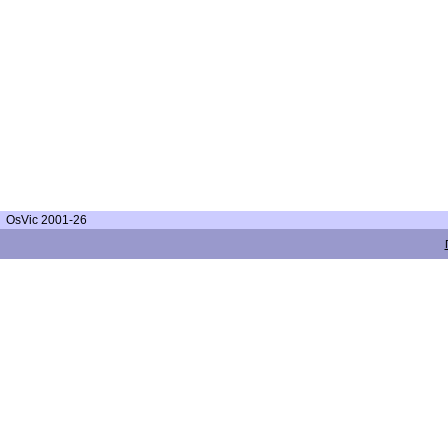
OsVic 2001-26