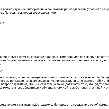
не только изучение информации о соискателе работодателем (просмотр резюм
оты. Потрудитесь
перед собеседованием
нии,
шие отзывы могут писать сами работники компании для повышения ее автор
очно не будьте слишком серьезны в отношении отзывов от анонимов или люде
.
ами
те компании, можно посмотреть его имя и отчество в тексте вакансии, либо 
, что вы приглашены на собеседование, но, к сожалению, не можете найти инф
вопрос о фамилии, имени и отчестве, а также должности того, кто будет с ва
а, можете вновь обратиться к официальному сайту, либо попытаться найти эт
редъявляет к вакансии работодатель. Менеджер по продажам в одной компан