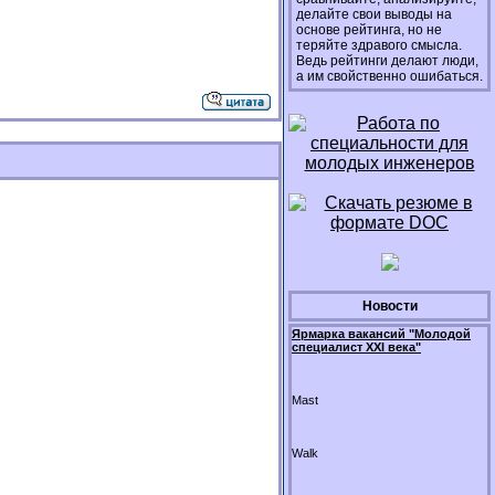
делайте свои выводы на
основе рейтинга, но не
теряйте здравого смысла.
Ведь рейтинги делают люди,
а им свойственно ошибаться.
Новости
Ярмарка вакансий "Молодой
специалист XXI века"
Mast
Walk