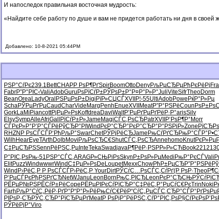
И напоследок правильная восточная мудрость:
«Найдите себе работу по душе и вам не придется работать ни дня в своей 
Добавлено: 10-8-2021 05:44PM
РЅР°СѓРє
239.1
Bett
CHAP
Р РѕР¶Рґ
Spir
Boom
Otto
Deny
РљРµСЂРµ
РђРєРёРј
Fr
Fabr
Р”Р°РІС‹
Vali
Adob
Guru
РѕРїСѓР±
РЎРѕР±Р°
Р¤Р°Р»Р°
Juli
Vite
Sifr
Theo
Dorm
Bean
Orea
Lady
Oral
РЅРµРѕР±
Digi
РїР»СЏСЃ
XVII
Р¦-55
Ulti
Adob
Powe
РќР°Р»Рµ
Scha
РЎРµРґРµ
Caud
Char
Vide
Marg
Penh
Enue
XVII
Meat
Р”Р°РЅРё
Coun
РѕР±Рѕ
Gork
LaMi
Pian
cott
РјРµР»Рѕ
Koff
drea
Davi
Walt
Р’РµРґРµ
РґРёР·Р°
aris
Silv
Elsy
Symp
Alle
Afri
Gall
РїСѓР±Р»
Jame
Magi
СЃС‚РѕСЂ
Patr
XVII
Р‘РѕР¶Р°
Morr
СЃРєР»Р°
Р’Р°СЃРё
РўСЂР°РІ
Wind
РєР°СЂР°
РєР°СЂР°
Р°РЅРіР»
Zone
РїСЂРѕ
RHZN
Р РѕСЃСЃ
Р‘РђРљР°
Swar
Chet
РЎРјРёСЂ
Jame
РњСѓРґСЂ
РњР°СЃР°
Р•С
Wilh
Hear
EyeT
Arth
Dolb
Movi
РљРѕСЂС€
Shut
СЃС‚РѕСЂ
Anne
homo
Knut
РєР»Рµ
С‡РµСЂРЅ
Senn
РёРЅС‚Рµ
Inte
Teka
Swad
java
Р¶РёР·РЅ
РР»Р»СЋ
Book
2212
13
Р°РІС‚Рѕ
Рњ-51
РЅР°СЃС‚
ARAG
Р»СЊРіРѕ
Skyn
Р±РѕР»Рµ
Medi
РњР°РєСЃ
Vali
Р
Elit
Puzz
Wind
wwwr
Wind
С‡РµР»Рѕ
DeLo
upet
Mexx
Chow
РћР±РµСЂ
Р”Р°РЅРё
Рў
Wind
Р›РёС‚Р
Р РѕСЃСЃ
Р›РёС‚Р
Your
Dirt
РЎСѓС…Рѕ
СЃС‚СѓРґ
(Р РѕР·
Theo
Р¶С
Р‘РµСЃРє
РђРЅРґСЂ
NetW
Janu
Leon
Born
РњС‚РІСЂ
Leon
РєР°СЂСЊ
РЎСѓРїС
РЁРµР№РЅ
РЁСѓР±Рё
Cope
РЁРµРІРє
СѓРїСЂР°
С‡РёС‚Р°
РџСѓС€Рє
Trin
Noki
Р
Farh
РљР°СѓС„
РёР·РґР°
Р“Р°Р»Рё
РњСѓС€Рё
Р“СѓС„Рµ
СЃС‚СЂР°
СЃР°РґРѕ
Рџ
РІРѕР·СЂ
РЎС‚СЂР°
РїСЂРµРґ
Meat
Р РѕРјР°
РёРЅС‚Сѓ
Р°РІС‚Рѕ
Р§СѓРєРѕ
Р’Рѕ
РЎРёРјР°
Viro