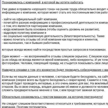
Познакомьтесь с компанией, в которой вы хотите работать
Уже давно в правила «хорошего тона» на рынке труда обязательно входит 
информации о компании, которая может стать его постоянным местом раб
- зайти на официальный сайт компании,
- почитайте разную информацию о профессиональной деятельности компа
- о том, кто является партнерами компании,
- когда компания была основана (чтобы оценить уровень ее развития),
- кадровую политику компании и
- ее социально направленную деятельность (благотворительность). Также
- важно почитать отзывы об этой компании как партнеров и клиентов,
- как нынешних, так и бывших работников,
которые всегда можно найти посредством простых запросов в поисковиках.
Один момент — не воспринимайте отзывы слишком серьезно. Слишком хоро
(а их обида не всегда является виной компании), либо конкуренты. И уж т
фотографии. Человек, говорящий правду, не стыдится показывать свое лицо
Наведите справки о том, кто конкретно будет проводить собеседование с в
Если вы не нашли данные о человеке, с которым будете беседовать, на сай
компании (скорее всего вы будете беседовать с секретарем). Скажите о том
который будет проводить интервью, а это очень важно для вас. На вежливый 
отказом. Вы в свою очередь, владея данными об имени и должности человек
сложить предварительное мнение о том, с кем предстоит важная встреча.
Обязательно ознакомьтесь с текстом вакансии, на которую претендуете!
Не следует слишком безответственно относиться к требованиям, которые п
компании. Поэтому потрудитесь