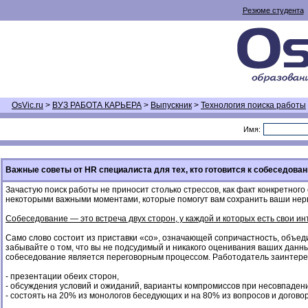
Резюме студента
OsVic.ru
>
ВУЗ РАБОТА КАРЬЕРА
>
Выпускник
>
Технология поиска работы
Имя:
Важные советы от HR специалиста для тех, кто готовится к собеседова
Зачастую поиск работы не приносит столько стрессов, как факт конкретног
некоторыми важными моментами, которые помогут вам сохранить ваши нерв
Собеседование — это встреча двух сторон, у каждой и которых есть свои ин
Само слово состоит из приставки «со», означающей сопричастность, объед
забывайте о том, что вы не подсудимый и никакого оценивания ваших данны
собеседование является переговорным процессом. Работодатель заинтерес
- презентации обеих сторон,
- обсуждения условий и ожиданий, варианты компромиссов при несовпаден
- состоять на 20% из монологов беседующих и на 80% из вопросов и догово