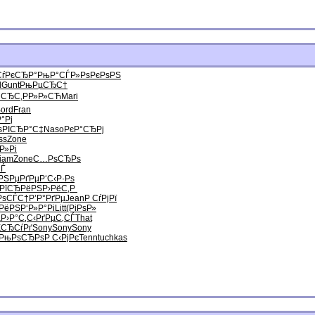
СѓРєСЂР°
РњР°СЃР»
РѕРєРѕРЅ
l
Gunt
РњРµСЂС†
°СЂС‚
РР»Р»СЋ
Mari
ord
Fran
°Рј
s
РІСЂР°С‡
Naso
РєР°СЂРј
ss
Zone
Р»Рі
iam
Zone
С…РѕСЂРѕ
СЃ
РЅРµРґРµ
Р‘С‹Р·Рѕ
РїСЂРёРЅ
Р›РёС‚Р
РѕСЃС†
Р’Р°РґРµ
Jean
Р СѓРјРї
РёРЅ
Р‘Р»Р°Рі
Litt
(РіРѕР»
µ
Р›Р°С‚С‹
РґРµС‚СЃ
That
ЌСЂСѓРґ
Sony
Sony
Sony
РњРѕСЂРѕ
Р С‹РјРє
Tenn
tuchkas