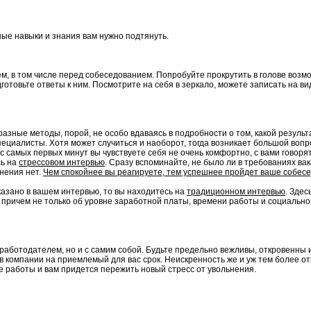
ные навыки и знания вам нужно подтянуть.
 в том числе перед собеседованием. Попробуйте прокрутить в голове возмо
готовьте ответы к ним. Посмотрите на себя в зеркало, можете записать на в
ные методы, порой, не особо вдаваясь в подробности о том, какой результа
ециалисты. Хотя может случиться и наоборот, тогда возникает большой вопр
 самых первых минут вы чувствуете себя не очень комфортно, с вами говоря
сь на
стрессовом интервью
. Сразу вспоминайте, не было ли в требованиях вак
лнения нет.
Чем спокойнее вы реагируете, тем успешнее пройдет ваше собес
указано в вашем интервью, то вы находитесь на
традиционном интервью
. Здес
, причем не только об уровне заработной платы, времени работы и социальн
работодателем, но и с самим собой. Будьте предельно вежливы, откровенны и
ь в компании на приемлемый для вас срок. Неискренность же и уж тем более
се работы и вам придется пережить новый стресс от увольнения.