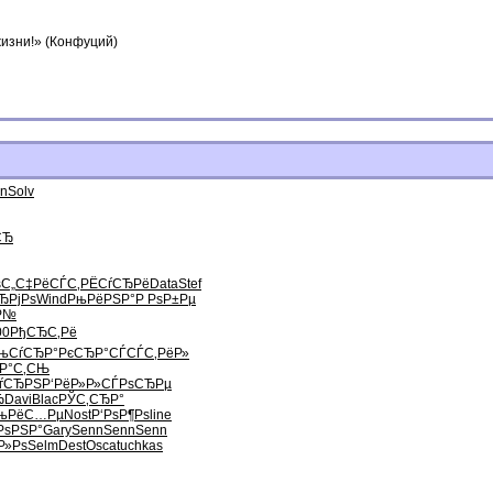
жизни!» (Конфуций)
an
Solv
СЂ
С„
С‡РёСЃС‚
РЁСѓСЂРё
Data
Stef
ЂРјРѕ
Wind
РњРёРЅР°
Р РѕР±Рµ
Р№
00
РђСЂС‚Рё
њСѓСЂР°
РєСЂР°СЃ
СЃС‚РёР»
Р°С‚СЊ
ѓСЂРЅ
Р‘РёР»Р»
СЃРѕСЂРµ
Ђ
Davi
Blac
РЎС‚СЂР°
њРёС…Рµ
Nost
Р‘РѕР¶Рѕ
line
РѕРЅР°
Gary
Senn
Senn
Senn
Р»Рѕ
Selm
Dest
Osca
tuchkas