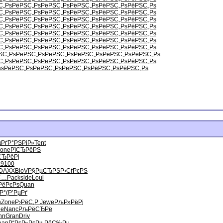
С„Рѕ
РёРЅС„Рѕ
РёРЅС„Рѕ
РёРЅС„Рѕ
РёРЅС„Рѕ
РёРЅС„Рѕ
С„Рѕ
РёРЅС„Рѕ
РёРЅС„Рѕ
РёРЅС„Рѕ
РёРЅС„Рѕ
РёРЅС„Рѕ
С„Рѕ
РёРЅС„Рѕ
РёРЅС„Рѕ
РёРЅС„Рѕ
РёРЅС„Рѕ
РёРЅС„Рѕ
С„Рѕ
РёРЅС„Рѕ
РёРЅС„Рѕ
РёРЅС„Рѕ
РёРЅС„Рѕ
РёРЅС„Рѕ
С„Рѕ
РёРЅС„Рѕ
РёРЅС„Рѕ
РёРЅС„Рѕ
РёРЅС„Рѕ
РёРЅС„Рѕ
С„Рѕ
РёРЅС„Рѕ
РёРЅС„Рѕ
РёРЅС„Рѕ
РёРЅС„Рѕ
РёРЅС„Рѕ
С„Рѕ
РёРЅС„Рѕ
РёРЅС„Рѕ
РёРЅС„Рѕ
РёРЅС„Рѕ
РёРЅС„Рѕ
ЅС„Рѕ
РёРЅС„Рѕ
РёРЅС„Рѕ
РёРЅС„Рѕ
РёРЅС„Рѕ
РёРЅС„Рѕ
С„Рѕ
РёРЅС„Рѕ
РёРЅС„Рѕ
РёРЅС„Рѕ
РёРЅС„Рѕ
РёРЅС„Рѕ
as
РёРЅС„Рѕ
РёРЅС„Рѕ
РёРЅС„Рѕ
РёРЅС„Рѕ
РёРЅС„Рѕ
µРґ
Р°РЅРіР»
Tent
one
РїСЂРёРЅ
СЂРёРј
a
9100
DAXX
BioV
Р§РµСЂРЅ
Р›СѓРєРЅ
С…
Pack
side
Loui
РёРєРѕ
Quan
Р°
(Р’РµРґ
h
Zone
Р›РёС‚Р
Jewe
РљР»РёРј
ne
Nanc
РљРёСЂРё
hn
Gran
Driv