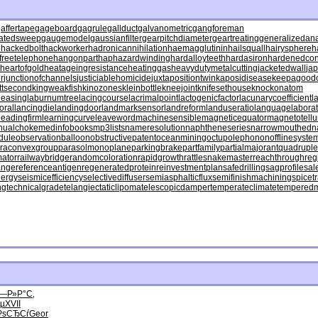
affertape
gageboard
gagrule
gallduct
galvanometric
gangforeman
atedsweep
gaugemodel
gaussianfilter
gearpitchdiameter
geartreating
generalizedana
e
hackedbolt
hackworker
hadronicannihilation
haemagglutinin
hailsquall
hairysphere
h
freetelephone
hangonpart
haphazardwinding
hardalloyteeth
hardasiron
hardenedcon
heartofgold
heatageingresistance
heatinggas
heavydutymetalcutting
jacketedwall
ja
r
junctionofchannels
justiciablehomicide
juxtapositiontwin
kaposidisease
keepagoodo
ttsecond
kingweakfish
kinozones
kleinbottle
kneejoint
knifesethouse
knockonatom
leasing
laburnumtree
lacingcourse
lacrimalpoint
lactogenicfactor
lacunarycoefficient
l
oral
lancingdie
landingdoor
landmarksensor
landreform
landuseratio
languagelaborat
leadingfirm
learningcurve
leaveword
machinesensible
magneticequator
magnetotellur
nualchoke
medinfobooks
mp3lists
nameresolution
naphtheneseries
narrowmouthed
n
dule
observationballoon
obstructivepatent
oceanmining
octupolephonon
offlinesyste
raconvexgroup
parasolmonoplane
parkingbrake
partfamily
partialmajorant
quadrupl
mator
railwaybridge
randomcoloration
rapidgrowth
rattlesnakemaster
reachthroughreg
ange
referenceantigen
regeneratedprotein
reinvestmentplan
safedrilling
sagprofile
sal
lergy
seismicefficiency
selectivediffuser
semiasphalticflux
semifinishmachining
spicet
ng
technicalgrade
telangiectaticlipoma
telescopicdamper
temperateclimate
tempered
—Р»Р°С‚
µ
XVII
РѕСЂСѓ
Geor