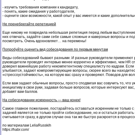
- изучить требования компании к кандидату,
- понять, какие ожидания у работодателя,
- оцените свои возможности, какой опыт у вас имеется и какие дополнитель
Не пренебрегайте репетицией
Еще никому не повредила небольшая репетиция перед любым выступлением,
них отвечать, задайте сами себе самые сложные и каверзные вопросы и под
посмотреть. Очень вдохновляет… на перемены!
Попробуйте оценить вид собеседования по первым минутам
Виды собеседований бывают разными. И разные руководители применяют раз
руководители проводят интервью менее корректно и эффективно, чем HR сп
доверил важнейшую работу некомпетентному специалисту по кадрам. Если с
улыбаются, задают компрометирующие вопросы, скорее всего вы находите
«стрессоустойчивость», на которую вас сразу и проверяют. Поводов для во
Если вам задают обычные вопросы, просто сподвигая вас озвучить то, что 
инициативу в свои руки, задавая больше вопросов, которые интересуют вас
добавят вам баллов.
На собеседовании искренность — ваш конек!
Самое главное пожелание, постарайтесь оставаться искренним не только с 
задачей является не только пройти собеседование, но и остаться работат
считывается сразу, в другом случае она так же быстро раскроется в процес
по материалам LeliaRusskih
https://habr.com/