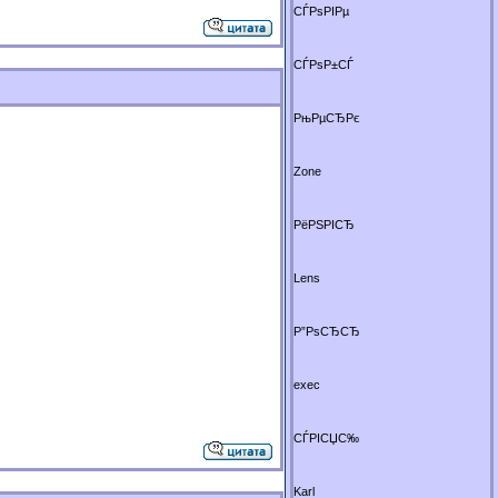
СЃРѕРІРµ
СЃРѕР±СЃ
РњРµСЂРє
Zone
РёРЅРІСЂ
Lens
Р”РѕСЂСЂ
exec
СЃРІСЏС‰
Karl