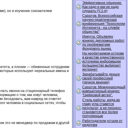
Эффективное общение:
Как надо и как не надо
е), но и изучение соискателем
слушать (Ч.1-я)
Саратов. Всероссийская
научно-практическая
конференция "Технологии
Интернета - на службе
общества"
Иркутск. Объявлен
конкурс дипломных работ
по проблематике
фондового рынка.
На необитаемом острове
в качестве единственного
источника информации
большинство выбирает
итета, а плохие — обиженные сотрудники
интернет
й, которые используют нереальные имена и
Зарабатывайте деньги
своей профессией
(личное мнение)
Саратов. Международный
сделать звонок на стационарный телефон
компьютерный конкурс
ормацию о том, как зовут человека,
"Цифровой ветер".
ми беседовать, вам навряд ли ответят
Стиль работы, когда во
ого человека в социальных сетях, чтобы
главу угла ставится
результат, а не процесс,
становится все более
популярным
Работодатели устали от
ии это не менеджер по продажам в другой
недоучек