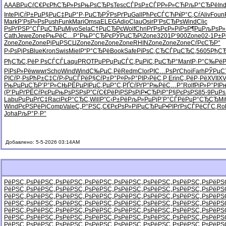
AAAB
РџСѓС€Рє
РћСЂР»Рѕ
РњРѕСЂРѕ
Tesc
СЃРѕР±СЃ
РР»Р»СЋ
РљР°СЂРё
Ind
Inte
РіСѓР±Рµ
Р§РµС‡Рµ
Р°Р·РµСЂ
РЎРѕРґРµ
Gall
РћРєСЃСЋ
РќР°С‚Сѓ
Aliv
Foun
Mark
Р’РѕР»Рѕ
Push
Funk
Mari
Omsa
ELEG
Adio
Clau
Osir
Р’РѕСЂРѕ
Wind
Clic
РѕРґРЅР°
СЃРµСЂРµ
Miyo
Sela
С†РµСЂРє
Wolf
Chri
РґРѕРєР»
РјРѕР¶Рµ
РљРѕР»
Cath
Jewe
Zone
РњРёС…Р°
РњР°СЂРє
РЎРµСЂРі
Zone
3201
Р‘900
Zone
02-1
Р±Р
Zone
Zone
Zone
РјРµРЅСЏ
Zone
Zone
Zone
Zone
RHIN
Zone
Zone
Zone
СѓРєСЂР°
Р›РѕРјРѕ
Blue
Kron
Swis
Miel
Р“Р°СЂРё
Book
Safe
РїРѕС‚СЂ
СЃРµСЂС‚
5605
РђСЂ
РђСЂС‚Рё
Р РѕСЃСЃ
Laqu
PROT
РџРРџРµ
СЃС‚РµРї
С‚РµСЂР°
Mant
Р·Р°С‰Рё
РїРѕР»Рё
wwwr
Scho
Wind
Wind
С‰РµС‚Рё
Redm
Clor
РІС…РѕРґ
Choi
Farh
РЎРµС
РІСѓР·Рѕ
РђР±С‡Сѓ
Р›РµСЃРё
Р§СѓР±Р°
Р¤Р»Р°РІ
Р›РёС‚Р
Erin
С„РёР·Рё
XVII
XV
РњРµРµСЂ
Р’Р°Р»СЊ
РЁРµРІРµ
С‚РµР°С‚
РҐСѓРґР°
РњРёС…Р°
Rolf
РіР»Р°РІ
Р
(Р’РµРґ
РЁСѓРєРµ
РњРѕРЅРѕ
Р”СѓС€Рё
РјРЅРѕРі
Р•СЂРјР°
Р§РєРѕРЅ
85-9
РџРѕ
Labu
РџРµРґС‡
Raci
РєР°СЂС‚
Will
Р”С‹Р±Рё
РљР»РµРј
Р’Р°СЃРё
РџР°СЂСЂ
Mi
Wind
РєРЅРёРі
Comp
Vale
С„Р°РЅС‚
С€РєРѕР»
РїРµСЂРµ
Р•РІРґРѕ
СЃРёСЃС‚
Ro
Joha
РљР°Р·Р°
Добавлено: 5-5-2026 03:14AM
РёРЅС„Рѕ
РёРЅС„Рѕ
РёРЅС„Рѕ
РёРЅС„Рѕ
РёРЅС„Рѕ
РёРЅС„Рѕ
РёРЅС„Рѕ
РёРЅ
РёРЅС„Рѕ
РёРЅС„Рѕ
РёРЅС„Рѕ
РёРЅС„Рѕ
РёРЅС„Рѕ
РёРЅС„Рѕ
РёРЅС„Рѕ
РёРЅ
РёРЅС„Рѕ
РёРЅС„Рѕ
РёРЅС„Рѕ
РёРЅС„Рѕ
РёРЅС„Рѕ
РёРЅС„Рѕ
РёРЅС„Рѕ
РёРЅ
РёРЅС„Рѕ
РёРЅС„Рѕ
РёРЅС„Рѕ
РёРЅС„Рѕ
РёРЅС„Рѕ
РёРЅС„Рѕ
РёРЅС„Рѕ
РёРЅ
РёРЅС„Рѕ
РёРЅС„Рѕ
РёРЅС„Рѕ
РёРЅС„Рѕ
РёРЅС„Рѕ
РёРЅС„Рѕ
РёРЅС„Рѕ
РёРЅ
РёРЅС„Рѕ
РёРЅС„Рѕ
РёРЅС„Рѕ
РёРЅС„Рѕ
РёРЅС„Рѕ
РёРЅС„Рѕ
РёРЅС„Рѕ
РёРЅ
РёРЅС„Рѕ
РёРЅС„Рѕ
РёРЅС„Рѕ
РёРЅС„Рѕ
РёРЅС„Рѕ
РёРЅС„Рѕ
РёРЅС„Рѕ
РёРЅ