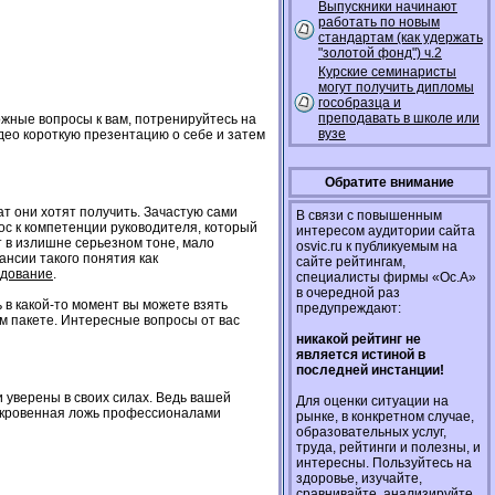
Выпускники начинают
работать по новым
стандартам (как удержать
"золотой фонд") ч.2
Курские семинаристы
могут получить дипломы
гособразца и
преподавать в школе или
жные вопросы к вам, потренируйтесь на
вузе
идео короткую презентацию о себе и затем
Обратите внимание
т они хотят получить. Зачастую сами
В связи с повышенным
ос к компетенции руководителя, который
интересом аудитории сайта
т в излишне серьезном тоне, мало
osvic.ru к публикуемым на
ансии такого понятия как
сайте рейтингам,
едование
.
специалисты фирмы «Ос.А»
в очередной раз
ь в какой-то момент вы можете взять
предупреждают:
ом пакете. Интересные вопросы от вас
никакой рейтинг не
является истиной в
последней инстанции!
 уверены в своих силах. Ведь вашей
Для оценки ситуации на
 откровенная ложь профессионалами
рынке, в конкретном случае,
образовательных услуг,
труда, рейтинги и полезны, и
интересны. Пользуйтесь на
здоровье, изучайте,
сравнивайте, анализируйте,