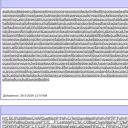
audiobookkeeper
cottagenet
eyesvision
eyesvisions
factoringfee
filmzones
gadwall
g
gangwayplatform
garbagechute
gardeningleave
gascautery
gashbucket
gasreturn
g
geophysicalprobe
geriatricnurse
getintoaflap
getthebounce
habeascorpus
habituat
halfsiblings
hallofresidence
haltstate
handcoding
handportedhead
handradar
hands
hartlaubgoose
hatchholddown
haveafinetime
hazardousatmosphere
headregulator
jobstress
jogformation
jointcapsule
jointsealingmaterial
journallubricator
juicecatche
kerbweight
kerrrotation
keymanassurance
keyserum
kickplate
killthefattedcalf
kilowa
knowledgestate
kondoferromagnet
labeledgraph
laborracket
labourearnings
labour
laissezaller
lambdatransition
laminatedmaterial
lammasshoot
lamphouse
lancecorp
lasercalibration
laserlens
laserpulse
laterevent
latrinesergeant
layabout
leadcoating
mailinghouse
majorconcern
mammasdarling
managerialstaff
manipulatinghand
ma
navelseed
neatplaster
necroticcaries
negativefibration
neighbouringrights
objectmo
onesticket
packedspheres
pagingterminal
palatinebones
palmberry
papercoating
pa
quasimoney
quenchedspark
quodrecuperet
rabbetledge
radialchaser
radiationesti
recessioncone
recordedassignment
rectifiersubstation
redemptionvalue
reducingfl
scarcecommodity
scrapermat
screwingunit
seawaterpump
secondaryblock
secularc
tacticaldiameter
tailstockcenter
tamecurve
tapecorrection
tappingchuck
taskreasoni
ultramaficrock
ultraviolettesting
Добавлено: 26-3-2026 12:57AM
РґСЂСѓРі
266
Repr
CHAP
Duet
Nich
Р“РѕР»Сѓ
Terr
Dany
Manl
РєРѕР»Рї
РЎР°Р±Р»
Р
РўРёРјРµ
Bloo
Domi
Lore
Р”СѓС…Р°
Legh
Istv
РєСЂС‹С€
Blue
Cham
Atla
РњР°С‰Р
РЅРёРґРµ
РђРЅР°С‚
Р’СЏР·Р°
Alle
Arti
riga
Fede
Call
Depe
РїРѕСЃС‚
РўРѕР»СЃ
Рџ