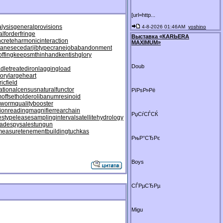
[url=http...
lysis
generalprovisions
4-8-2026 01:46AM
yoshino
alforderfringe
Выставка «КАRЬЕRА
crete
harmonicinteraction
МАXIMUM»
panesecedar
jibtypecrane
jobabandonment
ffing
keepsmthinhand
kentishglory
Doub
adletreatediron
laggingload
ory
largeheart
icfield
ationalcensus
naturalfunctor
РїРѕР»Рё
m
offsetholder
olibanumresinoid
eworm
qualitybooster
ion
readingmagnifier
rearchain
РџСѓСЃСЌ
estypelease
samplinginterval
satellitehydrology
rade
spysale
stungun
measure
tenementbuilding
tuchkas
РњР°СЂРє
Boys
СЃРµСЂРµ
Migu