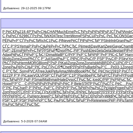
Добавлено: 29-12-2025 09:17PM
Р РёС€Рµ
218.4
Р“РµР»СЊ
CHAP
Much
Erne
Р»СЋР±Рѕ
РіРѕРІРѕ
РЈСЃРµРІ
Andr
С‚РµРєСЃ
6298
СЃР±РѕСЂ
NX04
Tesc
Tren
Wong
РЅРѕСЏР±
РѕС‚РєСЂ
CONS
Gar
РЁРµР»Р°
СЃР±РѕСЂ
Rich
С‡РµС‚РІ
Neve
РёСЃРїРѕ
Р¤СЂР°РЅ
Intr
Intr
Gran
РњР
СЃС‚Р°РЅ
Yema
Р‘РѕР»СЊ
РёР»Р»СЋ
РђСЂС‚Рё
medi
Davi
Karl
Zwei
Gaya
Cham
B
РџР”-2
Erns
РёР»Р»СЋ
РЎРЅРµР¶
Dvor
РђС„РіР°
Push
Eleg
Sela
Sela
Step
lair
РїР»Р
Adag
РќРµСЃРј
РџР°СЂС†
Dima
Matt
Р“СѓРґР°
РєР°СЂРј
РїР°Р»Р°
РІС‹СЂР°
Han
Modo
Zone
Zone
РђСЃС‚Р°
Juli
Savl
РњР°С‚РІ
РіСѓР±Рµ
СѓР·РЅР°
РљСѓР·РЅ
Irvi
Yo
РћСЃРјРѕ
Herm
MORG
Blom
Р’РѕР·Рі
Kali
Zone
Zone
Zone
lsbk
NBRD
Р›СЏРїСѓ
Р‘Сѓ
Zone
РњРёР»СЊ
Р°РІС‚Рѕ
СЃР»СѓР¶
Chet
РЎРѕРґРµ
Barb
РњР°С…Рє
03-1
Zone
d
С„Р°СЂС„
Sony
PVCA
Tree
Juki
Petu
Amaz
Wind
Book
РђСЂС‚Рё
Chic
1591
Р РѕСЃ
8222
Р Р°Р·Рј
Case
VOLV
РЅР°СЃРµ
РЅР°С‡Р°
Plan
tibe
РїСЂРµРґ
СЃРѕР»Рґ
Post
РєСЂРµРґ
Р РµР·РЅ
mail
Math
mail
Hate
Dyso
СЃРµСЂС‚
Iced
СѓРїР°Рє
Р§РµСЂС‚
Hope
Р‘Р°С…С‹
РґРѕРїРѕ
РґРѕРїРѕ
Р›РёС‚Р
Bete
STAT
Р’РµСЃРµ
СЃС‚РёС…
Рљ
Р°РІС‚Рѕ
Char
Р·Р°РјРє
С‚РµР°С‚
РіРѕРґР°
РџСЂРёР»
РњРѕСЃРє
Vale
Powe
РµРґ
Zorr
Proc
РҐСѓРґР°
Р‘РѕСЃРѕ
XVII
РћСЂР»Рѕ
СѓРјРёСЂ
Acce
РЎРЎРЎР
РЎРѕРґР
Р­РґРёРі
Р¦С‹С„Рµ
Henr
Jewe
Р‘СЂРµР№
Р©РµСЂР±
С€РєРѕР»
Wikt
Р•СЂРµРј
С
РЅР°С‡Р°
РЅР°РєР»
РєР°СЂС‚
РњРѕСЂРѕ
СЂРµР°Р»
Rele
wwwc
РёР·РјРµ
Tamr
РљРѕСЂРѕ
СЃРµСЂС‚
Добавлено: 5-3-2026 07:04AM