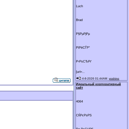
Luch
Brad
Р§РµРјРµ
РїРёСЃР°
Р›РѕСЂРґ
[url=...
4-8-2026 01:44AM
yoshino
Идеальный корпоративный
сайт
4064
СЌРєРѕРЅ