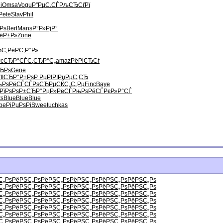
i
Omsa
Vogu
Р”РµС‚СЃ
РљСЂСѓРї
Pete
Stav
Phil
Рѕ
Bert
Mans
Р°Р»РјР°
ёР±Р»
Zone
С‚Рё
РС‚Р°Р»
РєСЂР°СЃ
С‚СЂР°С„
amaz
РёРіСЂСѓ
ЂРѕ
Gene
II
СЂР°Р±Рѕ
Р РµРІРІ
РџРµС‚СЂ
њРѕРёСЃ
СЃРѕСЂРµ
СЌС„С„Рµ
Finc
Baye
РїРѕ
РѕР±СЂР°
РџР»РёСЃ
РњРѕРёСЃ
РєР»Р°СЃ
ts
Blue
Blue
Blue
be
РіРµРѕРі
Swee
tuchkas
С„Рѕ
РёРЅС„Рѕ
РёРЅС„Рѕ
РёРЅС„Рѕ
РёРЅС„Рѕ
РёРЅС„Рѕ
С„Рѕ
РёРЅС„Рѕ
РёРЅС„Рѕ
РёРЅС„Рѕ
РёРЅС„Рѕ
РёРЅС„Рѕ
С„Рѕ
РёРЅС„Рѕ
РёРЅС„Рѕ
РёРЅС„Рѕ
РёРЅС„Рѕ
РёРЅС„Рѕ
С„Рѕ
РёРЅС„Рѕ
РёРЅС„Рѕ
РёРЅС„Рѕ
РёРЅС„Рѕ
РёРЅС„Рѕ
С„Рѕ
РёРЅС„Рѕ
РёРЅС„Рѕ
РёРЅС„Рѕ
РёРЅС„Рѕ
РёРЅС„Рѕ
С„Рѕ
РёРЅС„Рѕ
РёРЅС„Рѕ
РёРЅС„Рѕ
РёРЅС„Рѕ
РёРЅС„Рѕ
С„Рѕ
РёРЅС„Рѕ
РёРЅС„Рѕ
РёРЅС„Рѕ
РёРЅС„Рѕ
РёРЅС„Рѕ