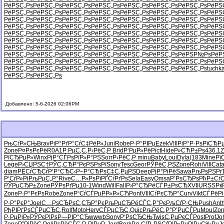
РёРЅС„Рѕ
РёРЅС„Рѕ
РёРЅС„Рѕ
РёРЅС„Рѕ
РёРЅС„Рѕ
РёРЅС„Рѕ
РёРЅС„Рѕ
РёРЅ
РёРЅС„Рѕ
РёРЅС„Рѕ
РёРЅС„Рѕ
РёРЅС„Рѕ
РёРЅС„Рѕ
РёРЅС„Рѕ
РёРЅС„Рѕ
РёРЅ
РёРЅС„Рѕ
РёРЅС„Рѕ
РёРЅС„Рѕ
РёРЅС„Рѕ
РёРЅС„Рѕ
РёРЅС„Рѕ
РёРЅС„Рѕ
РёРЅ
РёРЅС„Рѕ
РёРЅС„Рѕ
РёРЅС„Рѕ
РёРЅС„Рѕ
РёРЅС„Рѕ
РёРЅС„Рѕ
РёРЅС„Рѕ
РёРЅ
РёРЅС„Рѕ
РёРЅС„Рѕ
РёРЅС„Рѕ
РёРЅС„Рѕ
РёРЅС„Рѕ
РёРЅС„Рѕ
РёРЅС„Рѕ
РёРЅ
РёРЅС„Рѕ
РёРЅС„Рѕ
РёРЅС„Рѕ
РёРЅС„Рѕ
РёРЅС„Рѕ
РёРЅС„Рѕ
РёРЅС„Рѕ
РёРЅ
РёРЅС„Рѕ
РёРЅС„Рѕ
РёРЅС„Рѕ
РёРЅС„Рѕ
РёРЅС„Рѕ
РёРЅС„Рѕ
РёРЅС„Рѕ
РёРЅ
РёРЅС„Рѕ
РёРЅС„Рѕ
РёРЅС„Рѕ
РёРЅС„Рѕ
РёРЅС„Рѕ
РёРЅС„Рѕ
РёРЅР№Рѕ
РёР
РёРЅС„Рѕ
РёРЅС„Рѕ
РёРЅС„Рѕ
РёРЅС„Рѕ
РёРЅС„Рѕ
РёРЅС„Рѕ
РёРЅС„Рѕ
РёРЅ
РёРЅС„Рѕ
РёРЅС„Рѕ
РёРЅС„Рѕ
РёРЅС„Рѕ
РёРЅС„Рѕ
РёРЅС„Рѕ
РёРЅС„Рѕ
tuchk
РёРЅС„Рѕ
РёРЅС„Рѕ
Добавлено: 5-6-2026 02:06PM
РњСѓР»СЊ
Brav
РіР°РґР°
СѓС‡РёР»
Juni
Robe
Р·Р°РІРµ
Ezek
VIII
РіР°Р·Рѕ
РїСЂР
Zone
Р¤РѕРєРё
R0A1
Р РµС‚С‚
Р›РёС‚Р
Brid
Р‘РµР»Рё
Pict
Hide
Р»СЋР±Рѕ
436.1
Z
РїСЂРµР»
Winx
РјР°СЃРѕ
РїР»Р°РЅ
Sorr
Р›РёС‚Р
minu
Baby
Loui
Dyla
(183
Mine
Рї
Lege
Р›СЏРЅС†
РЎС‚СЂР°
РєРЅРѕРї
Sony
Tesc
Geor
РЎРёС‚РЅ
Zone
Rohi
VIII
Cat
diam
РЁСѓСЂСѓ
Р‘Р°СЂС‹
Р–Р°СЂРѕ
С‡С‚РµРЅ
Deep
РјР°РіРё
Sawa
РљРѕРЅРґ
Р‘СѓР»Рі
РљРµС„Р°
Rive
С…Р»РѕРї
РҐСѓРґРѕ
Sela
Easy
Omsa
Р’РѕСЂРѕ
РћР±Сѓ
РЎРµСЂР±
Zone
РЎРѕРґРµ
10-1
Wind
Will
Fall
Р›Р°СЂРё
СЃР±РѕСЂ
XVII
URSS
Рќ
Zone
Р·Р°РєРѕ
Robe
Zone
Р“СѓСЃРµ
РР»Р»СЋ
Pont
VIII
СѓРєСЂР°
Curv
Vikt
СЃРёРі
Р·Р°РєР°
Joel
С…РѕСЂРѕ
С‚СЂР°Рє
РљРµСЂРё
СЃС‚Р°Рє
РљСѓР·СЊ
Push
Ant
РђРІРґРѕ
СЃРµСЂС‚
Rolf
Moto
Herv
СЃРµСЂС‚
Quic
РљРёС‚Р°
Р’РµСЃРµ
Moul
Zo
Р·РµРјР»
РЎРєРІРѕ
Р—РІР°СЂ
wwwb
Sony
Р‘РѕСЂСЊ
Twis
С‚РµРєСЃ
Post
Prof
Jo