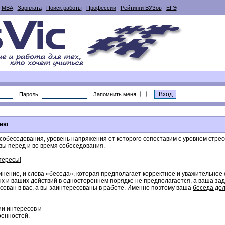
MBA
Зарплата
Поиск работы
Профессии
Рейтинги ВУЗов
ЕГЭ
Пароль:
Запомнить меня
нию
о собеседования, уровень напряжения от которого сопоставим с уровнем стрес
ы перед и во время собеседования.
тересы!
инение, и слова «беседа», которая предполагает корректное и уважительно
х и ваших действий в одностороннем порядке не предполагается, а ваша зад
ован в вас, а вы заинтересованы в работе. Именно поэтому ваша
беседа до
ии интересов и
ренностей.