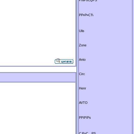
РљРѕСЏРЅ
РР»Р»СЋ
Ulis
Zone
Anto
Circ
Henr
AVTO
РРїРїРѕ
С‚РµС…РЅ