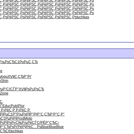
С„Рѕ
РёРЅС„Рѕ
РёРЅС„Рѕ
РёРЅС„Рѕ
РёРЅС„Рѕ
РёРЅС„Рѕ
С„Рѕ
РёРЅС„Рѕ
РёРЅС„Рѕ
РёРЅС„Рѕ
РёРЅС„Рѕ
РёРЅС„Рѕ
С„Рѕ
РёРЅС„Рѕ
РёРЅС„Рѕ
РёРЅС„Рѕ
РёРЅС„Рѕ
РёРЅС„Рѕ
С„Рѕ
РёРЅС„Рѕ
РёРЅС„Рѕ
РёРЅС„Рѕ
РёРЅС„Рѕ
РёРЅС„Рѕ
С„Рѕ
РёРЅС„Рѕ
РёРЅС„Рѕ
РёРЅС„Рѕ
РёРЅС„Рѕ
tuchkas
РљРѕСЂС‡
РџРµС‚СЂ
be
Vogu
XVII
С‚СЂР°Рґ
h
Shin
Рµ
Р“СѓСЃР°
XVII
РѕР±РѕСЂ
Zone
С‚
СЃ
Educ
Publ
Flor
Р
Р›РёС‚Р
Р›РёС‚Р
РїРµС‡Р°
РљРѕРІР°
РјР°С‚СЂ
Р‘Р°С‚Р°
Ђ
С‡РµРјРї
Prod
Moto
Рѕ
РїРѕР»СЊ
РљРёСЃСѓ
РЁР°СЂС‹
Р°
СЂРѕРґРё
РўРёС…Рѕ
Blue
Blue
Blue
ѕСЂС€
tuchkas