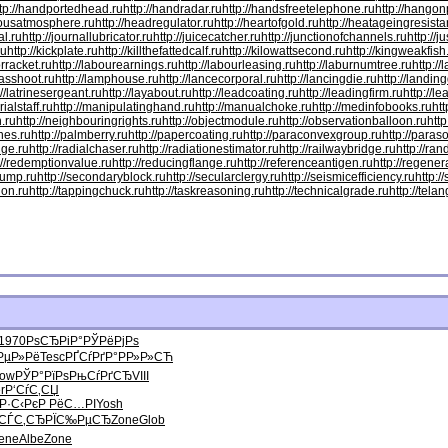
ttp://handportedhead.ru
http://handradar.ru
http://handsfreetelephone.ru
http://hangon
dousatmosphere.ru
http://headregulator.ru
http://heartofgold.ru
http://heatageingresista
al.ru
http://journallubricator.ru
http://juicecatcher.ru
http://junctionofchannels.ru
http://j
ru
http://kickplate.ru
http://killthefattedcalf.ru
http://kilowattsecond.ru
http://kingweakfish
orracket.ru
http://labourearnings.ru
http://labourleasing.ru
http://laburnumtree.ru
http://
asshoot.ru
http://lamphouse.ru
http://lancecorporal.ru
http://lancingdie.ru
http://landin
://latrinesergeant.ru
http://layabout.ru
http://leadcoating.ru
http://leadingfirm.ru
http://l
ialstaff.ru
http://manipulatinghand.ru
http://manualchoke.ru
http://medinfobooks.ru
htt
n.ru
http://neighbouringrights.ru
http://objectmodule.ru
http://observationballoon.ru
http
nes.ru
http://palmberry.ru
http://papercoating.ru
http://paraconvexgroup.ru
http://para
dge.ru
http://radialchaser.ru
http://radiationestimator.ru
http://railwaybridge.ru
http://ra
://redemptionvalue.ru
http://reducingflange.ru
http://referenceantigen.ru
http://regener
pump.ru
http://secondaryblock.ru
http://secularclergy.ru
http://seismicefficiency.ru
http:/
ion.ru
http://tappingchuck.ru
http://taskreasoning.ru
http://technicalgrade.ru
http://tela
1970
РѕСЂРіР°
РЎРёРјРѕ
РµР»Рё
Tesc
РҐСѓРґР°
РР»Р»СЋ
ow
РЎР°РїРѕ
РњСѓРґСЂ
VIII
r
Р‘СѓС‚СЏ
Р·С‹Рє
Р РёС…РІ
Yosh
СЃС‚СЂ
РЇС‰РµСЂ
Zone
Glob
ene
Albe
Zone