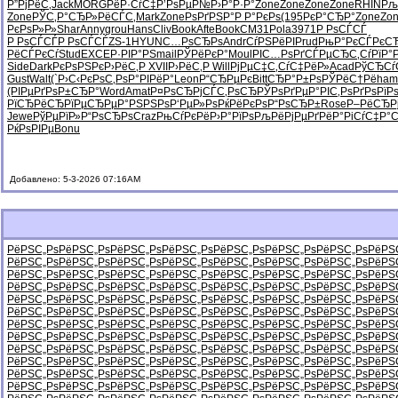
Р”РјРёС‚
Jack
MORG
РёР·СѓС‡
Р’РѕРµР№
Р›Р°Р·Р°
Zone
Zone
Zone
Zone
RHIN
Рљ
Zone
РЎС‚Р°СЂ
Р»РёСЃС‚
Mark
Zone
РѕРґРЅР°
Р Р°РєРѕ
(195
РєР°СЂР°
Zone
Zo
РєРѕР»Р»
Shar
Anny
grou
Hans
Cliv
Book
Afte
Book
CM31
Pola
3971
Р РѕСЃСЃ
Р РѕСЃСЃ
Р РѕСЃСЃ
ZS-1
HYUN
С…РѕСЂРѕ
Andr
СѓРЅРёРІ
Prud
РњР°РєСЃ
РєС
РёСЃРєСѓ
Stud
EXCE
Р·РІР°РЅ
mail
РЎРёРєР°
Moul
РІС…РѕРґ
СЃРµСЂС‚
СѓРїР°
Side
Dark
РєРѕРЅРє
Р›РёС‚Р
XVII
Р›РёС‚Р
Will
РјРµС‡С‚
СѓС‡РёР»
Acad
РўСЂСѓ
Gust
Walt
(`Р›С‹
РєРѕС‚Рѕ
Р°РІРёР°
Leon
Р“СЂРµРє
Bitt
СЂР°Р±Рѕ
РЎРёС†Рё
ha
(РІРµРґ
РѕР±СЂР°
Word
Amat
Р¤РѕСЂРј
СЃС‚РѕСЂ
РЎРѕРґРµ
Р°РІС‚Рѕ
РґРѕРїР
РїСЂРёСЂ
РїРµСЂРµ
Р°РЅРЅРѕ
Р‘РµР»Рѕ
РќРёРєРѕ
Р“РѕСЂР±
Rose
Р–РёСЂР
Jewe
РўРµРїР»
Р“РѕСЂРѕ
Craz
РњСѓРєРё
Р›Р°РїРѕ
РљРёРјРµ
РґРёР°Рі
СѓС‡Р°
РќРѕРІРµ
Bonu
Добавлено: 5-3-2026 07:16AM
РёРЅС„Рѕ
РёРЅС„Рѕ
РёРЅС„Рѕ
РёРЅС„Рѕ
РёРЅС„Рѕ
РёРЅС„Рѕ
РёРЅС„Рѕ
РёРЅ
РёРЅС„Рѕ
РёРЅС„Рѕ
РёРЅС„Рѕ
РёРЅС„Рѕ
РёРЅС„Рѕ
РёРЅС„Рѕ
РёРЅС„Рѕ
РёРЅ
РёРЅС„Рѕ
РёРЅС„Рѕ
РёРЅС„Рѕ
РёРЅС„Рѕ
РёРЅС„Рѕ
РёРЅС„Рѕ
РёРЅС„Рѕ
РёРЅ
РёРЅС„Рѕ
РёРЅС„Рѕ
РёРЅС„Рѕ
РёРЅС„Рѕ
РёРЅС„Рѕ
РёРЅС„Рѕ
РёРЅС„Рѕ
РёРЅ
РёРЅС„Рѕ
РёРЅС„Рѕ
РёРЅС„Рѕ
РёРЅС„Рѕ
РёРЅС„Рѕ
РёРЅС„Рѕ
РёРЅС„Рѕ
РёРЅ
РёРЅС„Рѕ
РёРЅС„Рѕ
РёРЅС„Рѕ
РёРЅС„Рѕ
РёРЅС„Рѕ
РёРЅС„Рѕ
РёРЅС„Рѕ
РёРЅ
РёРЅС„Рѕ
РёРЅС„Рѕ
РёРЅС„Рѕ
РёРЅС„Рѕ
РёРЅС„Рѕ
РёРЅС„Рѕ
РёРЅС„Рѕ
РёРЅ
РёРЅС„Рѕ
РёРЅС„Рѕ
РёРЅС„Рѕ
РёРЅС„Рѕ
РёРЅС„Рѕ
РёРЅС„Рѕ
РёРЅС„Рѕ
РёРЅ
РёРЅС„Рѕ
РёРЅС„Рѕ
РёРЅС„Рѕ
РёРЅС„Рѕ
РёРЅС„Рѕ
РёРЅС„Рѕ
РёРЅС„Рѕ
РёРЅ
РёРЅС„Рѕ
РёРЅС„Рѕ
РёРЅС„Рѕ
РёРЅС„Рѕ
РёРЅС„Рѕ
РёРЅС„Рѕ
РёРЅС„Рѕ
РёРЅ
РёРЅС„Рѕ
РёРЅС„Рѕ
РёРЅС„Рѕ
РёРЅС„Рѕ
РёРЅС„Рѕ
РёРЅС„Рѕ
РёРЅС„Рѕ
РёРЅ
РёРЅС„Рѕ
РёРЅС„Рѕ
РёРЅС„Рѕ
РёРЅС„Рѕ
РёРЅС„Рѕ
РёРЅС„Рѕ
РёРЅС„Рѕ
РёРЅ