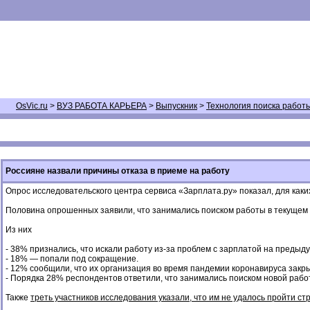
OsVic.ru
>
ВУЗ РАБОТА КАРЬЕРА
>
Выпускник
>
Технология поиска работ
Россияне назвали причины отказа в приеме на работу
Опрос исследовательского центра сервиса «Зарплата.ру» показал, для ка
Половина опрошенных заявили, что занимались поиском работы в текущем 
Из них
- 38% признались, что искали работу из-за проблем с зарплатой на предыд
- 18% — попали под сокращение.
- 12% сообщили, что их организация во время пандемии коронавируса закр
- Порядка 28% респондентов ответили, что занимались поиском новой рабо
Также
треть участников исследования указали, что им не удалось пройти с