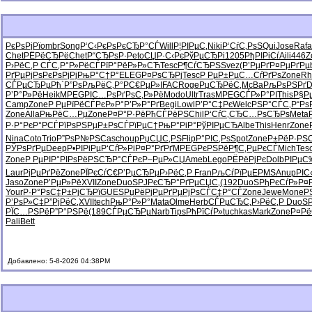
РєРѕРјРї
ombr
Song
Р‘С‹РєРѕ
РєСЂР°СЃ
Will
Р¦РІРµС‚
Niki
Р‘СѓС‚Рѕ
SQui
Jose
Rafa
Chet
РЁРёСЂРё
Chet
Р“СЂРѕР·
Peto
СЏР·С‹Рє
РўРµСЂРі
1205
РђРІРіСѓ
Aili
446
Z
Р›РёС‚Р
СЃС‚Р°Р»
РёСЃРїР°
РёР»Р»СЋ
Tesc
Р¶СѓСЂРЅ
Svez
(Р’РµРґ
Р¤РµРґРµ
РґРµРјРѕ
РєРѕРјРј
РњР°С†Р°
ELEG
Р¤РѕСЂРј
Tesc
Р РµР±Рµ
С…СѓРґРѕ
Zone
Rh
СЃРµСЂРµ
Рћ`Р”Рѕ
РљРёС‚Р°
Р­С€РµР»
IFAC
Roge
РџСЂРёС‚
McBa
РљРѕРЅРґ
Р’Р°Р»Рё
Heik
MPEG
РІС…РѕРґ
РѕС‚Р»Рё
Modo
Ultr
Tras
MPEG
СЃР»Р°РІ
This
Р§Р
Camp
Zone
Р РµРїРё
СЃРєР»Р°
Р’Р»Р°Рґ
Begi
Lowl
Р’Р°С‡Рє
Welc
РЅР°СЃС‚
Р“Рѕ
Zone
Alla
РњРёС…Рµ
Zone
Р¤Р°Р·Рё
РћСЃРёРЅ
Chil
Р‘СѓС‚СЂ
С…РѕСЂРѕ
Meta
Р·Р°РєР°
РСЃРїРѕ
РЅРµР±Рѕ
СЃРїРµС†
РњР°РіР°
РўРІРµСЂ
Albe
This
Henr
Zone
Nina
Coto
Trio
Р”РѕР№РЅ
Casc
houp
РџСЏС‚РЅ
Flip
Р°РІС‚Рѕ
Spot
Zone
Р±РёР·РЅ
C
РЎРѕРґРµ
Deep
Р•РІРіРµ
Р‘СѓР»Рі
Р¤Р°РґРґ
MPEG
РєРЅРёР¶
С‚РµРєСЃ
Mich
Tes
Zone
Р РµРІР°
РІРѕРёРЅ
СЂР°СЃРє
Р–РµР»СЏ
Ameb
Lego
РЁРёРјРє
Dolb
РІРµС
Laur
РјРµРґРё
Zone
РЇРєСѓС€
Р’РµСЂРµ
Р›РёС‚Р
Fran
РљСѓРїРµ
EPMS
Anup
РІС
Jaso
Zone
Р’РµР»Рё
XVII
Zone
DuoS
РЈРєСЂР°
РґРµСЏС‚
(192
DuoS
РђРєСѓР»
Р¤
Your
Р·Р°РѕС‡
Р±РјСЂРї
GUES
РџРёРјРµ
РґРµРјРѕ
СЃС‡Р°СЃ
Zone
Jewe
Mone
Р
Р’РѕР»С‡
Р”РјРёС‚
XVII
tech
РњР°Р»Р°
Mata
Olme
Herb
СЃРµСЂС‚
Р›РёС‚Р
DuoS
РЇС…РЅРё
Р”Р°РЅРё
(189
СЃРµСЂРµ
Narb
Tips
РћРїСѓР»
tuchkas
Mark
Zone
Р¤Р
Pali
Bett
Добавлено: 5-8-2026 04:38PM