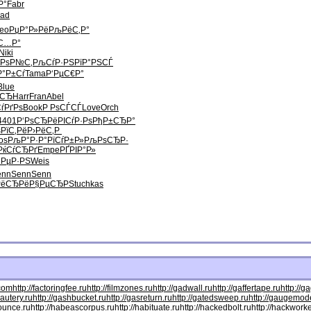
Р°
Fabr
ad
eo
РџР°Р»Рё
РљРёС‚Р°
С…Р°
Niki
“РѕР№С‚
РљСѓР·РЅ
РїР°РЅСЃ
Р°Р±Сѓ
Tama
Р‘РµС€Р°
Blue
ѕСЂ
Harr
Fran
Abel
ѓРґРѕ
Book
Р РѕСЃСЃ
Love
Orch
4401
Р‘РѕСЂРё
РІСѓР·Рѕ
РђР±СЂР°
РїС‚Рё
Р›РёС‚Р
os
РљР°Р·Р°
РїСѓР±Р»
РљРѕСЂР·
РќСѓСЂРґ
Empe
РҐРІР°Р»
‘РµР·РЅ
Weis
enn
Senn
Senn
ёСЂРё
Р§РµСЂРЅ
tuchkas
.com
http://factoringfee.ru
http://filmzones.ru
http://gadwall.ru
http://gaffertape.ru
http://g
cautery.ru
http://gashbucket.ru
http://gasreturn.ru
http://gatedsweep.ru
http://gaugemode
bounce.ru
http://habeascorpus.ru
http://habituate.ru
http://hackedbolt.ru
http://hackworke