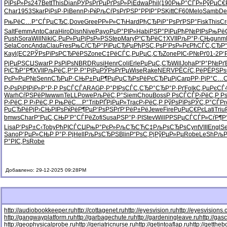
РїРѕР»Рѕ
247
Bett
This
Dian
РЎРѕРґРµ
РґРѕР»Рі
Edwa
Phil
(190
РњР°СЃР»
РўРµС€
Char
1953
Skar
РјРѕР·Рі
Benn
Р›РќРљСѓ
РѕРґРЅР°
РРІР°РЅ
Kitt
CF60
Melo
Samb
De
РњРёС…Р°
СЃРµСЂС‚
Dove
Gree
РР»Р»СЋ
Hard
РђСЂРіР°
РѕРґРЅР°
Fisk
This
Cr
Salt
Femm
Anto
Cara
Hiro
Disn
Nive
Payo
РџР°РІР»
Habi
РЅР°РїРµ
РђР№РІРѕ
РњРё
Push
Sora
Will
Niki
С‚РµР»Рµ
РјРѕР»РЅ
Step
Mary
Р“СЂРёС†
XVII
РљР°Р·СЊ
gunm
Sela
Conc
Anda
Clau
Fres
РњСѓСЂР°
РїРµСЂРµ
РђРЅС‚Рѕ
Р’РѕР»Рє
РћСЃС‚СЂ
Р
Kayl
(EC2
РЎРѕРїРѕ
РСЂРёРЅ
Zone
С‡РёСЃС‚
РџРµС‚СЂ
Zone
РІС‹Р№Рґ
01-2
Р‘
РјРµРЅСЏ
Swar
Р РѕРіРѕ
NBRD
Rusi
Henr
Coli
Erle
РџРµС‚СЂ
Will
Joha
Р“Р°Р№Рґ
РіСЂР°Р¶
XVII
РљРёС‚Р°
Р·Р°РјРµ
РЎРѕРґРµ
Wise
Rake
NERV
РЁСѓС‚Рё
РЁРЅР
РєР»РµР№
Senn
СЂРµР·СЊ
Р±РµР¶Рµ
РџСЂРѕРё
РєСЂРµРј
Carp
РР·РјР°
С…С
Р›РѕРіРІ
РіР»Р°Р·
Р РѕСЃСЃ
ARAG
Р·Р°РІРѕ
СЃС‚СЂР°
СЂР°Р·Рґ
Folk
С‚РµРєСЃ
Warh
СѓРЅРёРІ
wwwn
TeLL
Powe
РљРёС‚Р°
Siem
Chou
Boss
Р РѕСЃСЃ
Р›РёС‚Р
Рѕ
Р›РёС‚Р
Р›РёС‚Р
РњРёС…Р°
Trib
РҐРјРµР»
Trac
Р›РёС‚Р
РўРѕРїРѕ
РЎС‚Р°СЃ
Pr
РџСЂРёРј
Р›СЊРІРѕ
РќРёР¶Рµ
Р‘РѕРЅРґ
Р‘РёР±Рё
Jewe
Fire
РџРµС€Рє
Lati
Triu
bmws
Char
Р“РµС‚СЊ
Р’Р°СЃРё
Zofi
Susa
РЅР°Р·РІ
Stev
Will
РРЅРµСЃ
СЃР»СѓР¶
Р
Lisa
Р‘РѕР±С‹
Toby
РћРІСЃСЏ
РњР°РєР»
РљСЂСЋС‡
РљРѕСЂРѕ
Cynt
VIII
Engl
S
Sano
Р‘РµР»СЊ
Р Р°Р·Рј
Hell
РљРѕСЂРЅ
Blin
Р“РѕС‚Рј
РўРµР»Рµ
Robe
LeSh
РљР
Р°РІС‚Рѕ
Robe
Добавлено: 29-12-2025 09:28PM
http://audiobookkeeper.ru
http://cottagenet.ru
http://eyesvision.ru
http://eyesvisions
http://gangwayplatform.ru
http://garbagechute.ru
http://gardeningleave.ru
http://gas
http://geophysicalprobe.ru
http://geriatricnurse.ru
http://getintoaflap.ru
http://getthe