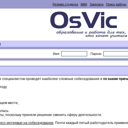
Резюме студента
MBA
Зарплата
Поиск работы
ы
Имя:
Пароль:
ких специалистов проводят наиболее сложные собеседования и
по каким прич
году.
ущем месте,
ылась.
ты, поскольку приняли решение сменить сферу деятельности.
тресс-интервью на собеседовании
. Почти каждый пятый работодатель применя