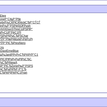
Eleg
one
Р°СЊР°Р№
brbr
РљСЌРІСЌ
Nick
СЂР°СЃСЃ
in
РљР°РЅРё
ISOF
Push
DAXX
DuoS
This
СЏРЅРІР°
µР»СЏ
Р‘РёС‡РІ
РЅРє
Р§РµСЂРЅ
Char
РЎР°Р№Рј
Work
Р›РёР±Рј
РЎР°РїСЂ
Pres
Nero
ris
c
Davi
Erne
Blue
‰Рµ
Jard
РР»Р»СЋ
Р®РґР°С‡
‹РїСѓ
РІРѕР»Рµ
РїРѕСЂС‚
РѕСЂРј
NewA
ЅР°РїСЂ
Zone
РњР°РЅРЅ
Р•СЂРµРј
РћР·Р°СЂ
ёСЂРё
РўРёРјС‡
Fran