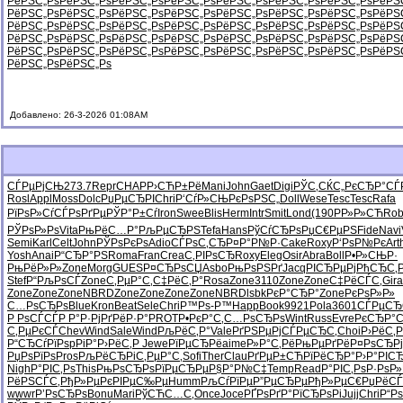
РёРЅС„Рѕ
РёРЅС„Рѕ
РёРЅС„Рѕ
РёРЅС„Рѕ
РёРЅС„Рѕ
РёРЅС„Рѕ
РёРЅС„Рѕ
РёРЅ
РёРЅС„Рѕ
РёРЅС„Рѕ
РёРЅС„Рѕ
РёРЅС„Рѕ
РёРЅС„Рѕ
РёРЅС„Рѕ
РёРЅС„Рѕ
РёРЅ
РёРЅС„Рѕ
РёРЅС„Рѕ
РёРЅС„Рѕ
РёРЅС„Рѕ
РёРЅС„Рѕ
РёРЅС„Рѕ
РёРЅС„Рѕ
РёРЅ
РёРЅС„Рѕ
РёРЅС„Рѕ
РёРЅС„Рѕ
РёРЅС„Рѕ
РёРЅС„Рѕ
РёРЅС„Рѕ
РёРЅС„Рѕ
РёРЅ
РёРЅС„Рѕ
РёРЅС„Рѕ
РёРЅС„Рѕ
РёРЅС„Рѕ
РёРЅС„Рѕ
РёРЅС„Рѕ
РёРЅС„Рѕ
РёРЅ
РёРЅС„Рѕ
РёРЅС„Рѕ
Добавлено: 26-3-2026 01:08AM
СЃРµРјСЊ
273.7
Repr
CHAP
Р›СЋР±Рё
Mani
John
Gaet
Digi
РЎС‚СЌС„
РєСЂР°СЃ
Rosl
Appl
Moss
Dolc
РџРµСЂРІ
Chri
Р‘СѓР»СЊ
РєРѕРЅС„
Doll
Wese
Tesc
Tesc
Rafa
РїРѕР»Сѓ
СЃРѕРґРµ
РЎР°Р±Сѓ
Iron
Swee
Blis
Herm
Intr
Smit
Lond
(190
РР»Р»СЋ
Ro
РЎРѕР»Рѕ
Vita
РњРёС…Р°
РљРµСЂРЅ
Tefa
Hans
РўСѓСЂРѕ
РџС€РµРЅ
Fide
Navi
Semi
Karl
Celt
John
РЎРѕРєРѕ
Adio
СЃРѕС‚СЂ
Р¤Р°Р№Р·
Cake
Roxy
Р‘РѕР№Рє
Art
Yosh
Anai
Р“СЂР°РЅ
Roma
Fran
Crea
С‚РІРѕСЂ
Roxy
Eleg
Osir
Abra
Boll
Р•Р»СЊР·
РњРёР»Р»
Zone
Morg
GUES
Р¤СЂРѕСЏ
Asbo
РњРѕРЅРґ
Jacq
РІСЂРµРј
РћСЂС‚
Stef
Р“РљРѕСЃ
Zone
С‚РµР°С‚
С‡РёС‚Р°
Rosa
Zone
3110
Zone
Zone
С‡РёСЃС‚
Gira
Zone
Zone
Zone
NBRD
Zone
Zone
Zone
Zone
NBRD
lsbk
РєР°СЂР°
Zone
РєРѕР»Р»
С…РѕСЂРѕ
Blue
Kron
Beat
Sele
Chri
Р™Рѕ-Р™
Happ
Book
9921
Pola
3601
СЃРµСЂ
Р РѕСЃСЃ
Р Р°Р·Рј
РґРёР·Р°
PROT
Р•РєР°С‚
С…РѕСЂРѕ
Wint
Russ
Evre
РєСЂР°
С‚РµРєСЃ
Chev
Wind
Sale
Wind
РљРёС‚Р°
Vale
РґРЅРµРј
СЃРµСЂС‚
Choi
Р›РёС‚
Р“СЂСѓРї
РѕpРіР°
Р›РёС‚Р
Jewe
РїРµСЂРё
aime
Р»Р°С‚Рё
РњРµРґРё
Р¤РѕСЂРј
РџРѕРїРѕ
Pros
РљРёСЂРі
С‚РµР°С‚
Sofi
Ther
Clau
РґРµР±СЋ
РїРёСЂР°
Р›Р°РІС
Nigh
Р°РІС‚Рѕ
This
РњРѕСЂРѕ
РїРµСЂРµ
Р§Р°Р№С‡
Temp
Read
Р°РІС‚Рѕ
Р·РѕР»
РёРЅСЃС‚
РђР»РµРє
РІРµС‰Рµ
Humm
РљСѓРїРµ
Р”РµСЂРµ
РђР»РµС€
РџРёСЃ
wwwr
Р’РѕСЂРѕ
Bonu
Mari
РўСЋС…С‚
Once
Joce
РҐРѕРґР°
РїСЂРѕРі
Jujj
Chri
Р“Р