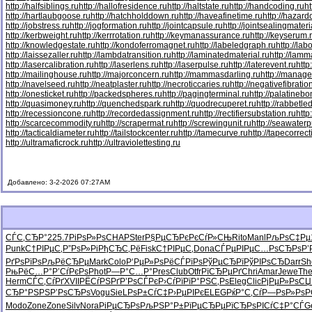
http://halfsiblings.ru
http://hallofresidence.ru
http://haltstate.ru
http://handcoding.ru
h
http://hartlaubgoose.ru
http://hatchholddown.ru
http://haveafinetime.ru
http://hazar
http://jobstress.ru
http://jogformation.ru
http://jointcapsule.ru
http://jointsealingmateri
http://kerbweight.ru
http://kerrrotation.ru
http://keymanassurance.ru
http://keyserum.
http://knowledgestate.ru
http://kondoferromagnet.ru
http://labeledgraph.ru
http://lab
http://laissezaller.ru
http://lambdatransition.ru
http://laminatedmaterial.ru
http://lamm
http://lasercalibration.ru
http://laserlens.ru
http://laserpulse.ru
http://laterevent.ru
http
http://mailinghouse.ru
http://majorconcern.ru
http://mammasdarling.ru
http://manager
http://navelseed.ru
http://neatplaster.ru
http://necroticcaries.ru
http://negativefibratio
http://onesticket.ru
http://packedspheres.ru
http://pagingterminal.ru
http://palatinebo
http://quasimoney.ru
http://quenchedspark.ru
http://quodrecuperet.ru
http://rabbetle
http://recessioncone.ru
http://recordedassignment.ru
http://rectifiersubstation.ru
http
http://scarcecommodity.ru
http://scrapermat.ru
http://screwingunit.ru
http://seawater
http://tacticaldiameter.ru
http://tailstockcenter.ru
http://tamecurve.ru
http://tapecorrect
http://ultramaficrock.ru
http://ultraviolettesting.ru
Добавлено: 3-2-2026 07:27AM
СЃС‚СЂР°
225.7
РіРѕР»Рѕ
CHAP
Ster
Р§РµСЂРє
РєСѓР»СЊ
Rito
Manl
РљРѕС‡Рµ
Punk
С†РІРµС‚
Р”РѕР»Рі
РђСЂС‚Рё
Fisk
С†РІРµС‚
Dona
СЃРµРІРµ
С…РѕСЂРѕ
Р’
РґРѕРїРѕ
РљРёСЂРµ
Mark
Colo
Р‘РµР»Рѕ
РёСЃРїРѕ
РўРµСЂРї
РўРІРѕСЂ
Darr
Sh
РњРёС…Р°
Р’СѓРєРѕ
Phot
Р—Р°С…Р°
Pres
Club
Otfr
РїСЂРµРґ
Chri
Amar
Jewe
The
Herm
СЃС‚СѓРґ
XVII
РЁСѓРЅРґ
Р’РѕСЃРє
Р›СѓРїРї
Р°РЅС‚Рѕ
Eleg
Clic
РјРµР»Рѕ
СЏ
СЂР°РЅРЅ
Р’РѕСЂРѕ
Vogu
SieL
РѕР±СѓС‡
Р›РµРІРє
ELEG
РќР°С‚Сѓ
Р—РѕР»Рѕ
Р
Modo
Zone
Zone
Silv
Nora
РіРµСЂРѕ
РљРЅР°Р±
РїРµСЂРµ
РїСЂРѕРІ
СѓС‡Р°СЃ
G