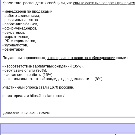
Кроме того, респонденты сообщили, что
самые сложные вопросы при приеме
- менеджеров по продажам и
- работе с клиентами,
- рекламных агентов,
- работников банков,
- офис-менеджеров,
- рекрутеров,
- маркетологов,
- PR-специалистов,
- журналистов,
- секретарей.
По данным опрошенных,
в топ причин отказов на собеседовании
входит
- несоответствие зарплатных ожиданий (35%),
- отсутствие опыта (30%),
- частая смена работы (15%),
- слишком компетентный кандидат для должности — (8%).
Участниками опроса стали 1670 россиян.
по материалам
https://russian.rt.com/
Добавлено: 2-12-2021 01:25PM