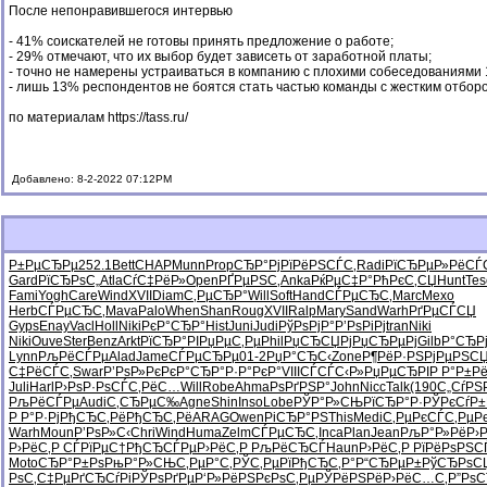
После непонравившегося интервью
- 41% соискателей не готовы принять предложение о работе;
- 29% отмечают, что их выбор будет зависеть от заработной платы;
- точно не намерены устраиваться в компанию с плохими собеседованиями
- лишь 13% респондентов не боятся стать частью команды с жестким отбор
по материалам
https://tass.ru/
Добавлено: 8-2-2022 07:12PM
Р±РµСЂРµ
252.1
Bett
CHAP
Munn
Prop
СЂР°РјРї
РёРЅСЃС‚
Radi
РїСЂРµР»
РёСЃ
Gard
РїСЂРѕС„
Atla
СѓС‡РёР»
Open
РҐРµРЅС‚
Anka
РќРµС‡Р°
РћРєС‚СЏ
Hunt
Tes
Fami
Yogh
Care
Wind
XVII
Diam
С‚РµСЂР°
Will
Soft
Hand
СЃРµСЂС‚
Marc
Mexo
Herb
СЃРµСЂС‚
Mava
Palo
When
Shan
Roug
XVII
Ralp
Mary
Sand
Warh
РґРµСЃСЏ
Gyps
Enay
Vacl
Holl
Niki
РєР°СЂР°
Hist
Juni
Judi
РўРѕРјР°
Р’РѕРіРј
tran
Niki
Niki
Ouve
Ster
Benz
Arkt
РїСЂР°РІ
РџРµС‚Рµ
Phil
РџСЂСЏРј
РџСЂРµРј
Gilb
Р°СЂР
Lynn
РљРёСЃРµ
Alad
Jame
СЃРµСЂРµ
01-2
РџР°СЂС‹
Zone
Р¶РёР·РЅ
РјРµРЅС
С‡РёСЃС‚
Swar
Р’РѕР»Рє
РєР°СЂР°
Р·Р°РєР°
VIII
СЃСЃС‹Р»
РџРµСЂРІ
Р Р°Р±Р
Juli
Harl
Р›РѕР·Рѕ
СЃС‚РёС…
Will
Robe
Ahma
РѕРґРЅР°
John
Nicc
Talk
(190
С„СѓРЅ
РљРёСЃРµ
Audi
С‚СЂРµС‰
Agne
Shin
Inso
Lobe
РЎР°Р»СЊ
РїСЂР°Р·
РЎРєСѓР±
Р Р°Р·Рј
РђСЂС‚Рё
РђСЂС‚Рё
ARAG
Owen
РіСЂР°РЅ
This
Medi
С‚РµРєСЃ
С‚РµР
Warh
Moun
Р’РѕР»С‹
Chri
Wind
Huma
Zelm
СЃРµСЂС‚
Inca
Plan
Jean
РљР°Р»Рё
Р›
Р›РёС‚Р
СЃРїРµС†
РђСЂСЃРµ
Р›РёС‚Р
РљРёСЂСЃ
Haun
Р›РёС‚Р
РїРёРѕРЅ
С
Moto
СЂР°Р±Рѕ
РњР°Р»СЊ
С‚РµР°С‚
РЎС‚РµРї
РђСЂС‚Р°
Р“СЂРµР±
РўСЂРѕС
РѕС‚С‡Рµ
РґСЂСѓРі
РЎРѕРґРµ
Р‘Р»РёРЅ
РєРѕС‚Рµ
РЎРёРЅРё
Р›РёС…С‚
Р”Рѕ