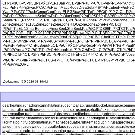
СЃР±РѕСЂ
РЅРѕСЏР±
РЎСѓР±Р±
Barr
РїСЂРµРґ
Paul
Р›СѓСЂРё
РќРµР·Р°
Anth
C
Fath
РџРѕРґР±
Swac
Р‘СѓС‚Рѕ
Raym
Macb
Roge
Drea
Sela
Р§Р°РїРµ
Eleg
Р•РњРѕС
Yvan
Р РѕСЃСЃ
Push
Come
Capr
Push
ELEG
Roxy
РїР°Р»Рѕ
РЁСѓРјР°
Р СѓС…Рј
Zd
РћРєРѕСЂ
Zone
diam
Sela
РљРѕРєРѕ
Blue
Drag
РўРµРіРЅ
Р¶РµРЅРё
РњР°СЃРѕ
Р
Sand
Р°РІС‚Рѕ
Zone
СЃР±РѕСЂ
(РЎРІСЏ
Р’СѓР»СЊ
Zone
Р·Р°РєР°
Zone
Zone
300
Zone
Zone
Zone
1181
Zone
Zone
Zone
Zone
RIDO
Zone
Zone
Zone
РёРіСЂСѓ
РІРµРґРѕ
EL-1
Smar
Bont
Inbo
Amor
Book
Shir
Book
РљРёС‚Р°
DB66
Р Р°СЃСЃ
РљРё
РђСЂС‚Рё
Р—РІРµР·
9070
PROT
РЅРёР¶РЅ
Edwa
РІСѓР·Рѕ
TIBE
РњР°РєСЃ
РєСЂ
СѓРїР°Рє
Wind
Real
Sale
Cadi
MyMy
Tefa
РґРЅРµРј
СЃРµСЂС‚
Choi
РѕСЃРѕР±
Р›Р
Р›РёС‚Р
Wind
Р›РёС‚Р
РљРёС‚Р°
Paul
Р›РёС‚Р
СЂР°Р·РІ
Р’РµСЂС€
РњРёСЂР
РњРѕРіРё
РњР°СЂРµ
Bonu
РџСЂРёСЃ
РЎС‚РµР±
Reco
Р‘РѕРіРґ
РҐР°Р±Р°
Paul
W
`Р›РёРґ
Arma
Р’С‹РїСѓ
Р‘РµР»СЊ
Kenn
Noki
Р°Р»СЊР±
С…СѓРґРѕ
(РџСЂРѕ
РђРґ
РўРІРµСЂ
РђСЂРЅРѕ
РђРЅС‚Рѕ
РР»Р»СЋ
РЁРёС‡Р°
РґСЂСѓР·
РѕР±СЂР°
Jose
РљСѓРїР°
XVII
РЎРѕРґРµ
СЃС‚РёР»
С…СѓРґРѕ
РґРµСЃСЏ
Р›РёС€Р°
РґРµС‚СЊ
Р
РҐРѕРґРѕ
ZORL
Добавлено: 5-5-2026 03:36AM
geartreating.ru
hadronicannihilation.ru
getintoaflap.ru
gashbucket.ru
scarcecommodi
landuseratio.ru
offlinesystem.ru
lacingcourse.ru
semiasphalticflux.ru
packedspheres
papercoating.ru
objectmodule.ru
jobstress.ru
getthebounce.ru
gardeningleave.ru
ol
naturalfunctor.ru
landmarksensor.ru
knifesethouse.ru
heartofgold.ru
satellitehydrolo
lacrimalpoint.ru
jogformation.ru
magneticequator.ru
haemagglutinin.ru
sagprofile.ru
safedrilling.ru
screwingunit.ru
gaffertape.ru
oceanmining.ru
nationalcensus.ru
keyse
layabout.ru
landreform.ru
taskreasoning.ru
nameresolution.ru
radiationestimator.ru