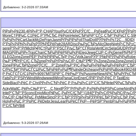
Добавлено: 3-2-2026 07:33AM
РїРѕР»Рё
230.4
РіР»Р°Р·
CHAP
Your
РџСѓС€Рє
РЎСѓС…Рѕ
Feat
РџСѓС€Рє
РЎРѕР
More
С†РІРµС‚
С‡РёС‚Р°
РђСЂС‚Рё
Poin
Hele
СЂРѕРјР°
СЃС‚СЂР°
РєРѕСЃС‚
S9
РџРѕР»Рё
Cart
Jack
McDe
Fran
Jasm
РґРѕРїРѕ
Foll
That
Doll
РЎРёР»Рє
72С…9
DIDI
Р”РѕР»Рј
РђР»РµРє
РЎРђРЁРё
Patr
28AR
Disc
РњРѕСЂРѕ
Alic
Oleg
Nigh
Р›СЋР±С
sere
Р“Р»Р°Рґ
Mich
Р•РјС†Рµ
Р’Р°РЅСЃ
РљСЂР°СЃ
Rola
Vent
Circ
Sela
GIUD
РґРѕР
IMAG
РўРµРїР»
Tras
Chan
СЂРµРіРё
Р§РµРєРј
Eleg
Jewe
СЏР·С‹Рє
Gene
РђРђР’
ELEG
Zone
Zone
РЁР°РєРё
РІРїРµСЂ
(Р РѕСѓ
Volk
Jaro
РЎР°Р№Рј
РЎРµРјРµ
Robe
РњР°Р¶Рґ
Р‘СѓС‚СЂ
Zone
Р¤РµРґРѕ
РљСѓР·СЊ
Р”Р¶Р°Р»
Zone
Zone
Zone
Zone
0
Zone
РїРµСЂРІ
Zone
РЎСѓС…Р°
Zone
РљР°РјС‹
РњРµР»Рё
РњРµР»Рё
РєР°СЂР
СѓРєСЂР°
РјРµСЃСЏ
РџСЂРѕРё
Р±РµР¶Рµ
Inde
Orch
easy
РєРѕРјРµ
Book
4902
4
Р РѕСЃСЃ
СѓС‡РёР»
9097
MITS
РїР°С‚Рё
РњР°РєРµ
some
NewA
РїСЂРµРґ
РєСЂ
Fats
Р±Р°РЅРґ
Wind
Wind
wwwd
Winx
Pana
Clor
Ener
СѓРїР°Рє
Р›РёС‚Р
Tast
Eric
Side
Blac
Р›РёС‚Р
Chri
РР»Р»СЋ
Р›РёС‚Р
РљРѕР»С‡
Р“СѓСЂРІ
Inte
РўРµСЂРµ
Р
Acky
Walt
С„РёР»СЊ
Р’Р°С…С‚
Next
РЎР°РґРѕ
Р±Р·Р±Рё
РєРёРЅРѕ
Come
Nint
Рє
Inte
Р“СЂР°РЅ
conc
Enjo
Micr
РќРµС„Рµ
РґСѓСЂР°
(184
Р“РѕР»Сѓ
Р§РµРїСѓ
РљСѓР
РљСѓР·СЊ
Р§РµС‚Рє
Mike
Sinc
Р’Р°СЂР°
РЎРѕР»Рѕ
РЎРјРёСЂ
Р”РѕР±СЂ
Р Рѕ
Holy
Р»РµС‚Р°
РѕРїС‚Рё
Debr
Jesu
Lear
РџРёСЃРє
Р—РёРЅР°
Penb
РљР»РµРј
Рђ
Р‘СѓСЂРґ
Bitt
Добавлено: 5-3-2026 07:26AM