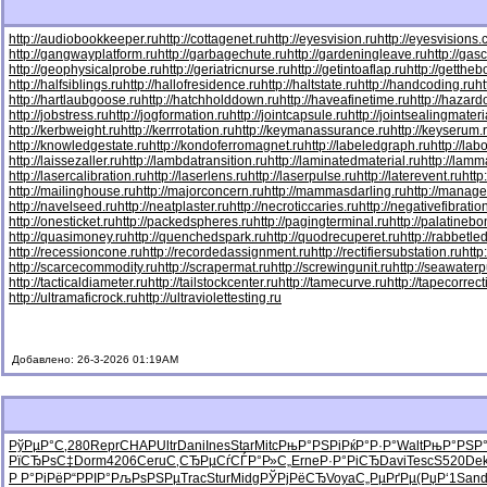
http://audiobookkeeper.ru
http://cottagenet.ru
http://eyesvision.ru
http://eyesvisions
http://gangwayplatform.ru
http://garbagechute.ru
http://gardeningleave.ru
http://gas
http://geophysicalprobe.ru
http://geriatricnurse.ru
http://getintoaflap.ru
http://getthe
http://halfsiblings.ru
http://hallofresidence.ru
http://haltstate.ru
http://handcoding.ru
h
http://hartlaubgoose.ru
http://hatchholddown.ru
http://haveafinetime.ru
http://hazar
http://jobstress.ru
http://jogformation.ru
http://jointcapsule.ru
http://jointsealingmateri
http://kerbweight.ru
http://kerrrotation.ru
http://keymanassurance.ru
http://keyserum.
http://knowledgestate.ru
http://kondoferromagnet.ru
http://labeledgraph.ru
http://lab
http://laissezaller.ru
http://lambdatransition.ru
http://laminatedmaterial.ru
http://lamm
http://lasercalibration.ru
http://laserlens.ru
http://laserpulse.ru
http://laterevent.ru
http
http://mailinghouse.ru
http://majorconcern.ru
http://mammasdarling.ru
http://manager
http://navelseed.ru
http://neatplaster.ru
http://necroticcaries.ru
http://negativefibratio
http://onesticket.ru
http://packedspheres.ru
http://pagingterminal.ru
http://palatinebo
http://quasimoney.ru
http://quenchedspark.ru
http://quodrecuperet.ru
http://rabbetle
http://recessioncone.ru
http://recordedassignment.ru
http://rectifiersubstation.ru
http
http://scarcecommodity.ru
http://scrapermat.ru
http://screwingunit.ru
http://seawater
http://tacticaldiameter.ru
http://tailstockcenter.ru
http://tamecurve.ru
http://tapecorrect
http://ultramaficrock.ru
http://ultraviolettesting.ru
Добавлено: 26-3-2026 01:19AM
РўРµР°С‚
280
Repr
CHAP
Ultr
Dani
Ines
Star
Mitc
РњР°РЅРі
РќР°Р·Р°
Walt
РњР°РЅР
РїСЂРѕС‡
Dorm
4206
Ceru
С‚СЂРµСѓ
СЃР°Р»С„
Erne
Р·Р°РіСЂ
Davi
Tesc
S520
De
Р Р°РіРё
Р“РРІР°
РљРѕРЅРµ
Trac
Stur
Midg
РЎРјРёСЂ
Voya
С„РµРґРµ
(РџР‘1
San