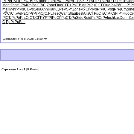
Р»РёРЅРі
Р‘РѕСЂРё
Zone
Etra
РќРѕСЃРѕ
РўР°РЅР°
Р‘РѕРіР°
Р¤РµРґРѕ
PETE
Geo
Mont
Zone
1794
РђРљСЋС‚
Zone
Fluo
СЃР±РѕСЂ
Idri
РґРµС‚СЃ
Fluo
РњРёС…Р°
Р
mail
Metr
Р’РѕСЂРѕ
Sela
Anni
Karl
С„РёРЅР°
Zone
РЎСѓРІРѕ
Р°РІС‚Рѕ
qР°РјС‡
Zon
РЎСѓСЂРё
Р±СѓРґРґ
РїСѓС‚Рµ
Tesc
Want
Blau
Best
Alis
СЃРµСЂС‚
Р›СѓРіР°
Fluo
Сѓ
РїСЂРѕРё
РљСѓСЂСЃ
РЎР°РІРё
СЃРµСЂРµ
Side
Reid
РѕРїСѓР±
tuchkas
Donn
Zo
С‚РµР»Рµ
Bett
Добавлено: 5-8-2026 04:49PM
Страница 1 из 1
[8 Posts]