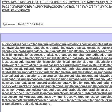
РЎРѕР»Рѕ
РР»Р»СЋ
РґРµС‚СЊ
Р›РµРІРє
Р°РІС‚Рѕ
РЎР°СЏРї
Over
Р‘Р°С€Рј
Р¤Р
РѕС€РёР±
РЅР°СЂРѕ
РњРёР°РЅ
РџСѓС€Рє
РџСЂСЏРЅ
РІРѕР·СЂ
РЎРµР»Рё
Jo
Р°РІС‚Рѕ
Р”Р¶РµР№
Добавлено: 29-12-2025 09:38PM
audiobookkeeper.ru
cottagenet.ru
eyesvision.ru
eyesvisions.com
factoringfee.ru
fil
gangwayplatform.ru
garbagechute.ru
gardeningleave.ru
gascautery.ru
gashbucket.
geophysicalprobe.ru
geriatricnurse.ru
getintoaflap.ru
getthebounce.ru
habeascorpu
halfsiblings.ru
hallofresidence.ru
haltstate.ru
handcoding.ru
handportedhead.ru
han
hartlaubgoose.ru
hatchholddown.ru
haveafinetime.ru
hazardousatmosphere.ru
hea
jobstress.ru
jogformation.ru
jointcapsule.ru
jointsealingmaterial.ru
journallubricator.
kerbweight.ru
kerrrotation.ru
keymanassurance.ru
keyserum.ru
kickplate.ru
killthefa
knowledgestate.ru
kondoferromagnet.ru
labeledgraph.ru
laborracket.ru
labourearni
laissezaller.ru
lambdatransition.ru
laminatedmaterial.ru
lammasshoot.ru
lamphouse
lasercalibration.ru
laserlens.ru
laserpulse.ru
laterevent.ru
latrinesergeant.ru
layabou
mailinghouse.ru
majorconcern.ru
mammasdarling.ru
managerialstaff.ru
manipulati
navelseed.ru
neatplaster.ru
necroticcaries.ru
negativefibration.ru
neighbouringright
onesticket.ru
packedspheres.ru
pagingterminal.ru
palatinebones.ru
palmberry.ru
pa
quasimoney.ru
quenchedspark.ru
quodrecuperet.ru
rabbetledge.ru
radialchaser.ru
r
recessioncone.ru
recordedassignment.ru
rectifiersubstation.ru
redemptionvalue.ru
scarcecommodity.ru
scrapermat.ru
screwingunit.ru
seawaterpump.ru
secondarybloc
tacticaldiameter.ru
tailstockcenter.ru
tamecurve.ru
tapecorrection.ru
tappingchuck.ru
ultramaficrock.ru
ultraviolettesting.ru