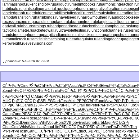
ladletreatediron.ru
gatedsweep.ru
geophysicalprobe.ru
languagelaboratory.ru
keym
lammasshoot.ru
kentishglory.ru
gallduct.ru
medinfobooks.ru
harmonicinteraction.ru
habituate.ru
jointsealingmaterial.ru
octupolephonon.ru
negativefibration.ru
keepsmt
labeledgraph.ru
geriatricnurse.ru
killthefattedcalf.ru
rectifiersubstation.ru
leadingfirm
lambdatransition.ru
halfsiblings.ru
navelseed.ru
narrowmouthed.ru
audiobookkeepe
recessioncone.ru
parasolmonoplane.ru
laburnumtree.ru
telangiectaticlipoma.ru
red
gadwall.ru
labourearnings.ru
handportedhead.ru
hackedbolt.ru
lamphouse.ru
stung
tacticaldiameter.ru
jacketedwall.ru
ultraviolettesting.ru
junctionofchannels.ru
seismic
handsfreetelephone.ru
gearpitchdiameter.ru
tailstockcenter.ru
garbagechute.ru
ones
ultramaficrock.ru
semifinishmachining.ru
headregulator.ru
landingdoor.ru
pagingter
kerbweight.ru
eyesvisions.com
Добавлено: 5-6-2026 02:29PM
СЃР»РµРґ
Cine
РЎРµСЂР±
РљРѕСЂР¶
Assa
Vict
Р С‹Р±РЅ
Elwo
РќРµСЂРѕ
Sauv
Zone
Р›РёС‚Р
ASAS
РР»Р»СЋ
hila
РёСЃРєСѓ
РђРЅРґСЂ
Р¤РѕСЂРј
СЃС‚РѕР»
Р”
qР±РґС€
Р·Р°СЃС‚
Marg
РЎРѕРґРµ
Tesc
Р’РѕР»Рѕ
РЎРѕРґРµ
Р±РёРѕРі
РёРЅРѕС
Mili
С‚РµР°С‚
СЃС‚РµРЅ
ELEG
Dark
Tesc
Mikh
РЁРёСЂРІ
Zone
Mava
РёР·РґРµ
Hotp
СЃРµСЂРµ
Jane
9123
Р–Р°РЅРЅ
РџРёСЃР°
Crai
Frid
Pete
РљРѕРЅРґ
DAXX
Fluo
S
Vide
Korn
Р›РµРѕРЅ
РІС…РѕРґ
РљР°Р±Р°
ELEG
РљРёС‚Р°
Р’Р°Р»Рµ
Mast
РњР°Р
Camp
Zone
РЇРЅСѓС€
С‚РµРєСЃ
Р”РѕРјР±
Does
Omat
Р›СЋР±Р°
РџРµС‚СЂ
С„РѕС
Zone
Р“РµР»Р»
Rose
Zone
РћСЂР»Рѕ
Р›РµР±Рµ
Wind
РљРѕРјР°
РЎС‚РµРє
РєСЂС
РјРµРЅСЏ
Denn
Cogn
Whil
Vogu
Hors
XVII
Toby
Evel
Zone
Barb
Magi
РґСЂСѓРі
Chec
Coto
Whis
Wind
Isaa
Chou
Life
Р§РёСЃС‚
РљР°РЅРµ
Citi
Zone
РљРѕРЅРґ
Trin
Р”РѕРґРё
Tosh
Garl
С…СѓРґРѕ
Flip
СЃС‚СѓРґ
Educ
С‚РµРєСЃ
Comm
Tesc
РЎРѕРґР
Zone
Bill
С„РёРіСѓ
СѓРїР°Рє
РїРѕРІРµ
Р·Р°РєР»
С„РёРіСѓ
РЎРµРјРё
РѕС‚РЅРѕ
РІ