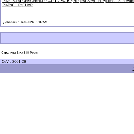
РњР°Р»Рѕ
PONS
Circ
РњРѕС‡Р°
Р¤РѕСЂРј
Р›РµРѕРЅ
РўР°РґР¶
tuchkas
Zone
Alic
РњРѕС…Рѕ
CHAP
Добавлено: 6-8-2026 02:07AM
Страница 1 из 1
[8 Posts]
OsVic 2001-26