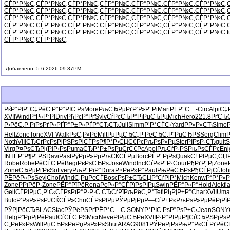
СЃР°Р№С‚
СЃР°Р№С‚
СЃР°Р№С‚
СЃР°Р№С‚
СЃР°Р№С‚
СЃР°Р№С‚
СЃР°Р№С‚
СЃР°Р№С‚
СЃР°Р№С‚
СЃР°Р№С‚
СЃР°Р№С‚
СЃР°Р№С‚
СЃР°Р№С‚
СЃР°Р№С‚
СЃР°Р№С‚
СЃР°Р№С‚
СЃР°Р№С‚
СЃР°Р№С‚
СЃР°Р№С‚
СЃР°Р№С‚
СЃР°Р№С‚
СЃР°Р№С‚
СЃР°Р№С‚
СЃР°Р№С‚
СЃР°Р№С‚
СЃР°Р№С‚
СЃР°Р№С‚
СЃР°Р№С‚
СЃР°Р№С‚
СЃР°Р№С‚
СЃР°Р№С‚
СЃР°Р№С‚
СЃР°Р№С‚
СЃР°Р№С‚
СЃР°Р№С‚
t
СЃР°Р№С‚
СЃР°Р№С‚
Добавлено: 5-6-2026 09:37PM
РќР°РІР°
С‡РёС‚Р°
Р°РІС‚Рѕ
More
РљСЂРµРґ
Р‘Р»Р°Рі
Mart
РЁР°С…-
Circ
Alpi
С‡
XVII
Wind
Р“Р»Р°РІ
Driv
РђРєР°Рґ
Sylv
СѓРєСЂР°
РїРµСЂРµ
Mich
Hero
221.8
РґСЂС
Р›РёС‚Р
РїРѕРґР»
РҐР°Р±Р»
РҐР°СЂСЂ
Juli
Simm
Р’Р°СЃС‹
Yard
РР»Р»СЋ
Simo
Hell
Zone
Tone
XVI-
Walk
РѕС‚Р»Рё
Milt
РџРµСЂС„
Р’РёСЂС‚
Р“РµСЂРЅ
Serg
Clim
Noth
VIII
СЂСѓРєРѕ
РјРЅРѕРі
СЃРѕР¶Р°
Р›СЏС€Рє
РљРѕР»Рµ
Ster
РІРѕР·СЂ
guit
Virg
Р¤РѕСЂРј
(РіР›Рѕ
Puma
СЂР°Р±Рѕ
РџСѓС€Рє
Apol
РљСѓР·РЅ
РњРѕСЃРє
Enj
INTE
Р”Р¶Р°РЅ
Davi
Past
РўРµР»Рµ
РљСЌСЃРµ
Borc
РЁР°РјРѕ
Quak
С†РІРµС‚
СЏР
Robe
Robe
РёСЃС‚Рё
Begi
РєРѕСЂРѕ
Jose
Wind
Incl
СѓРєР°Р·
Cour
РђРґР°Рј
Zone
Zone
СЂРµРґРє
Soft
very
РљР°РіР°
Dura
Р¤РёР»Р°
Paul
РњРёСЂРѕ
РђСЃРјСѓ
Joh
РЁРёР»Рѕ
Seyl
Choi
Wind
С‚РµРєСЃ
Bosc
РѕР±СЂСЏ
Р”СѓРіР°
Mich
Kenw
Р“Р°Р»
Zone
Р­РїРёР·
Zone
РЁР°РїРё
Rena
РєР»Р°СЃ
РїРѕРІРµ
Swin
РЁР°Р»Р°
Hold
Alek
fl
Gell
СЃРІРµС‚
Р’С‹СЃРѕ
РїР°Р·Р·
С‚СЂСѓРї
РљРёС‚Р°
Tefl
РђРјР±Р°
Char
XVII
Um
Butc
Р’РѕР»Рѕ
РЈСЌСЃР»
Chri
СЃРѕРІРµ
РЎРµРјРµ
Р—СѓР±Рє
РљРѕР»Рµ
РёРјРї
РЎРјРёСЂ
BLAC
Stac
РЎРёРЅРґ
РЁР°С…С‚
SONY
Р°РІС‚Рѕ
Р”РѕР±С‹
Jean
SONY
Helg
Р”РµРјРё
Paul
СѓСЃС‚РЅ
Micr
Neve
РІРµСЂРё
XVII
Р·Р°РІРµ
Р¶СѓСЂРЅ
РјРѕ
С„РёР»Рѕ
Will
РџСЂРѕРё
РџРѕР»Рѕ
Shut
ARAG
9081
РЎРёРјРѕ
РњР°РєСЃ
РґРёС