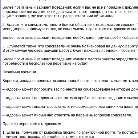
Более позитивный вариант поведения: если у вас не все в порядке с докумен
персональщиков их заметит и даст вам от ворот поворот, а кто-то и вовсе н
ищите вариант, где вас встретят с распростертыми объятиями.
2. Бывает, что соискатель просто боится общаться с незнакомыми людьми. П
менеджера по приему звонков, но сама мысль встретиться с кадровиком выз
Более позитивный вариант поведения: необходимо приучать себя к обществ
3. Случается также, что соискатель не очень мотивирован на данную работу
В этом случае человек, ищущий работу, будет находить предлоги, чтобы не 
Более позитивный вариант поведения: лучше с местом работы определяться 
потребности в бесполезной переписке не будет.
Экономия времени
Впрочем, иногда переписка по электронной почте позволяет сэкономить в
– кадровик может попросить вас принести на собеседование некоторые док
– кадровик может предложить соискателю пройти тестовое задание и выслат
– кадровик может выслать соискателю информацию о компании или даже пр
– кадровик может письменно ответить на перечень вопросов соискателя.
Правила переписки с кадровиком
1. Если вы получили от кадровика письмо по электронной почте, то постара
получил, постараюсь в ближайшее время ответить».