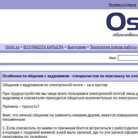
Резюме студента
OsVic.ru
>
ВУЗ РАБОТА КАРЬЕРА
>
Выпускник
>
Технология поиска работы
Имя:
Особенности общения с кадровиком - специалистом по персоналу по элек
Общение с кадровиком по электронной почте – за и против.
При трудоустройстве мы чаще всего пользуемся электронной почтой лишь дл
кадровику и соискателю приходится общаться исключительно по электронной
Причина – трусость?
Факт, что личное общение не заменить никаким другим, кажется совершенн
письменным:
1. Если соискатель по каким-то причинам боится встретиться с работодател
в порядке с трудовой книжкой: в ней мало записей, где-то эти записи офо
переговоры по телефону.