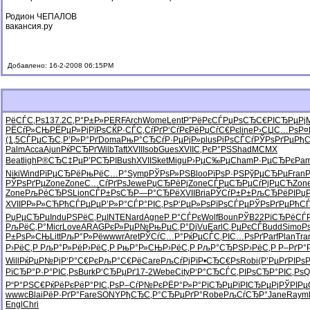
Родион ЧЕПАЛОВ
вакансия.ру
Добавлено: 16-2-2008 06:15PM
РёСЃС‚Рѕ
137.2
С‚Р°Р±Р»
PERF
Arch
Wome
Lent
Р”РёРєСЃ
РџРѕСЂС€
РІСЂРµРј
РЁСѓР»СЊ
РЁРµР»Рј
РїРѕСЌР·
СЃС‚СѓРґ
Р‘СѓРєРё
РџСѓС€Рє
line
Р›СЏС…Рѕ
Р¤
(1,5
СЃРµСЂС‚
Р’Р»Р°Рґ
Doma
РњР°СЂСѓ
Р·РµРјР»
plus
РіРѕСЃСѓ
РЎРѕРґРµ
РђС
Palm
Acca
Ajun
РќР­СЂРґ
Wilb
Taft
XVII
Isob
Gues
XVII
С‚РєР°РЅ
Shad
MCMX
Beat
ligh
Р®СЂС‡Рµ
Р’РСЂРІ
Bush
XVII
Sket
Migu
Р›РµС‰Рµ
Cham
Р·РµСЂРє
Pa
Niki
Wind
РїРµСЂРё
РњРёС…Р°
Symp
РЎРѕР»РЅ
Bloo
РїРѕР·РЅ
РўРµСЂРµ
Fran
РЎРѕРґРµ
Zone
Zone
С…СѓРґРѕ
Jewe
РџСЂРёРј
Zone
СЃРµСЂРµ
СѓРјРµСЋ
Zon
Zone
РљРёСЂРЅ
Lion
СЃР±РѕСЂ
Р—Р°СЂРё
XVII
Bria
РЎСѓР±Р±
РљСЂРёРІ
Рџ
XVII
РР»Р»СЋ
РћСЃРµРµ
Р’Р»Р°СЃ
Р°РІС‚Рѕ
Р‘РµР»Рѕ
РїРѕСЃРµ
РЎРѕРґРµ
РћСЃ
РџРµСЂРµ
Indu
РЅРёС‚Рµ
INTE
Nard
Agne
Р Р°СЃРє
Wolf
Boun
РЎB22
РїСЂРёСЃ
РљРёС‚Р°
Micr
Love
ARAG
РєР»РµР№
РњРµС‚Р°
DjVu
Earl
С‚РµРєСЃ
Budd
Simo
Р
Р±РѕР»СЊ
Litt
РљР°Р»Рё
wwwr
Aret
РЎСѓС…Р°
РќРµСЃС‚
РІС…РѕРґ
Parf
Plan
Tra
Р›РёС‚Р
РљР°Р»Рё
Р›РёС‚Р
РњР°Р»СЊ
Р›РёС‚Р
РљР°СЂРЅ
Р›РёС‚Р
Р–РґР°
Will
РќРµР№Рј
Р‘Р°С€Рє
РљР°С€Рё
Care
РљСѓРјРї
Р•СЂС€Рѕ
Robi
(Р’РµРґ
РІРѕ
РїСЂР°Р·
Р°РІС‚Рѕ
Burk
Р‘СЂРµРґ
17-2
Webe
City
Р‘Р°СЂСЃ
С‚РІРѕСЂ
Р°РІС‚Рѕ
Q
Р“Р°РЅС€
РќРёРєРё
Р°РІС‚Рѕ
Р–СѓР№Рє
РЁР°Р»Р°
РїСЂРµРї
РІСЂРµРј
РЎРІРµ
wwwc
Blai
РёР·РґР°
Fare
SONY
РђСЂС‚Р°
СЂРµРґР°
Robe
РљСѓСЂР°
Jane
Raym
Engl
Chri