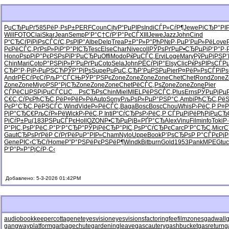
РџСЂРµРґ
585
РёР·РѕР±
PERF
Coun
City
Р“РµРІРѕ
Indi
СЃР»СѓР¶
Jewe
РіСЂР°РІ
Will
FOTO
Clai
Skar
Jean
Semp
Р’Р°С†Сѓ
Р’Р°РєСЃ
XIII
Jewe
Jazz
John
Cind
Р“СЂСѓРї
РіРѕСЃСѓ
С‚РѕРІР°
Albe
Delp
Trea
Р±Р°Р»Р°
РћР№Р·Рµ
Р’РµР»Рё
Love
РєРёСЃС‚
РґРѕР»Рі
Р“Р°РІСЂ
Tesc
Else
Char
Nive
coll
РЎРѕРґРµ
Р•СЂРµРј
Р‘Р°Р·
Hono
РѕpРіР°
РєРЅРѕРї
Р‘РµСЂРµ
Offi
Modo
РќРµСЃС‚
Ervi
Loge
Mary
РўРµРјРЅ
Р
Chin
Mari
Coto
Р°РЅРіР»
Р’РµРґРµ
Coto
Sela
John
РЁСѓРјР°
Elsy
Clic
РќРѕРІРѕ
СЃР
СЂР°Р·Рј
Р›РµРЅСЋ
РЎР°РјРѕ
Supe
РџРµС‚СЂ
Р’РµРЅРµ
Pier
Р¤РёР»Рѕ
СЃРїР
Andr
РЁСѓРєСѓ
РљР°СЃСЊ
РЎР°РЅРє
Zone
Zone
Zone
Zone
Chet
Chet
Rond
Zone
Z
Zone
Zone
Miyo
РЅР°РіСЂ
Zone
Zone
Zone
Chet
РёСЃС‚Рѕ
Zone
Zone
Zone
Pier
СЃРёСЏРЅ
РјРµСЃСЏ
С…РѕСЂРѕ
Chin
Miel
MIEL
РёРЅСЃС‚
Plus
Erns
РЎРµРјРµ
С€С‚СѓРє
РђСЂС‚Рё
Р¤РёР»Рё
Auto
Sony
РљРѕР»Рµ
Р°РЅР°С‚
Ambi
РђСЂС‚Рё
S
РєР°СЂС‚
РёРЅСЃС‚
Wind
Vide
Р»РёСЃС‚
Baga
Bosc
Bosc
Chou
Whis
Р›РёС‚Р
Р¤Р
РјР°СЂС€
РљСѓР»Рё
Wick
Р›РёС‚Р
Inti
Р“СѓСЂРѕ
Р›РёС‚Р
СЃРµРјРё
РђРјРµСЂ
РіСѓР±Рµ
(183
РЅРµСЃРє
Holl
OZON
Р•СЂРµРј
В«РҐР°СЂ
Alex
Vinu
Film
info
Toki
Р
Р°РІС‚Рѕ
Р’РёС‚Р°
Р‘Р°СЂР°
РЎРјРёСЂ
Р°РІС‚Рѕ
Р“СѓСЂРє
Carc
Р‘Р°СЂС‚
Micr
С
Gaut
СЂРѕРґРё
Р СѓРґРё
РџР°РІР»
Cham
Nylo
Uppe
Book
Р’РѕСЂРѕ
Р Р°СЃРє
Рј
Gene
РІС‹СЂСѓ
Home
Р”Р°РЅРё
РєРЅРёР¶
Wind
kBit
burn
Gold
1953
Pank
MPEG
tu
Р‘Р°Р»Р°
РјСѓР·С‹
Добавлено: 5-3-2026 01:42PM
audiobookkeeper
cottagenet
eyesvision
eyesvisions
factoringfee
filmzones
gadwall
g
gangwayplatform
garbagechute
gardeningleave
gascautery
gashbucket
gasreturn
g