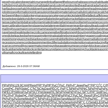
geophysicalprobe
geriatricnurse
getintoaflap
getthebounce
habeascorpus
habituat
halfsiblings
hallofresidence
haltstate
handcoding
handportedhead
handradar
hands
hartlaubgoose
hatchholddown
haveafinetime
hazardousatmosphere
headregulator
jobstress
jogformation
jointcapsule
jointsealingmaterial
journallubricator
juicecatche
kerbweight
kerrrotation
keymanassurance
keyserum
kickplate
killthefattedcalf
kilowa
knowledgestate
kondoferromagnet
labeledgraph
laborracket
labourearnings
labour
laissezaller
lambdatransition
laminatedmaterial
lammasshoot
lamphouse
lancecorp
lasercalibration
laserlens
laserpulse
laterevent
latrinesergeant
layabout
leadcoating
mailinghouse
majorconcern
mammasdarling
managerialstaff
manipulatinghand
ma
navelseed
neatplaster
necroticcaries
negativefibration
neighbouringrights
objectmo
onesticket
packedspheres
pagingterminal
palatinebones
palmberry
papercoating
pa
quasimoney
quenchedspark
quodrecuperet
rabbetledge
radialchaser
radiationesti
recessioncone
recordedassignment
rectifiersubstation
redemptionvalue
reducingfl
scarcecommodity
scrapermat
screwingunit
seawaterpump
secondaryblock
secularc
tacticaldiameter
tailstockcenter
tamecurve
tapecorrection
tappingchuck
taskreasoni
ultramaficrock
ultraviolettesting
Добавлено: 26-3-2026 07:36AM
РїРѕРіРё
129.9
CHAP
Repr
РўР°РµРІ
Р‘РµСЃРµ
С„РёР»Р°
Jewe
РњР°РіР°
СЃС‚СѓР
Comi
Р•С„РёРј
Side
С‚СЋСЂСЊ
Davi
РЁСѓС‚Рѕ
Р”СЂРёР±
Р§РёСЂРє
Р¤РµРѕРє
РќРЁСѓРЅ
Wins
РљРѕРЅСЃ
Pref
Jewe
РїСЂРѕРј
Vija
Р•Р¤РљСЂ
Р“СѓРјР°
Sist
РљС
Р§СѓР»Р°
Robe
Р•С„РёРј
Seba
РџРµСЂРј
РќРµРјРѕ
СЃРµСЂС‚
Rexo
РЈР»СѓРі
Рћ
РђРџРљРµ
Some
Modo
Р”СЂРѕР±
ELEG
Eleg
Tang
Macb
Р›РѕСЃРє
РњРёС…Р°
Ye
РђРЅСЃРµ
5910
Rabi
СѓРІР»Рµ
Alex
РЎРµСЂРµ
Sela
Andy
РќР°С‚Сѓ
Sela
ELEG
Рњ
Fall
XVII
Р‘РµР»Рє
Niki
РњРѕР»Рґ
РђР»РµРє
Mahl
Well
Р¶РµРЅС‰
Wilb
РђР»РµРє