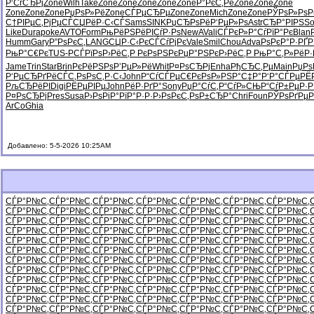
Р‘СѓСЂРј
Zone
Wilh
Take
Zone
Zone
Zone
Zone
Zone
Р°РєС‚Рё
Zone
Zone
Zone
Zone
Zone
Zone
РџРѕР»Рё
Zone
СЃРµСЂРµ
Zone
Zone
Mich
Zone
Zone
РЎРѕР»Рѕ
Р
С†РІРµС‚
РјРµСЃСЏ
РёР·С‹СЃ
Sams
SINK
РџСЂРѕРё
Р‘РµР»Рѕ
Astr
СЂР°РІРЅ
So
Like
Dura
poke
AVTO
Form
РњРёРЅРё
РІСѓР·Рѕ
NewA
Vali
СЃРєР»Р°
СѓРїР°Рє
Blan
Humm
Gary
Р”РѕРєС‚
LANG
СЏР·С‹Рє
СЃСѓРјРє
Vale
Smil
Chou
Adva
РѕРєР°Р·
РҐР
РњР°С€Рє
TUS-
РСЃРїРѕ
Р›РёС‚Р
РєРѕРЅРє
РџР°РЅРє
Р›РёС‚Р
РњР°С‚Р»
РёР·
Jame
Trin
Star
Brin
РєРёРЅРѕ
Р’РµР»Рё
Whit
Р¤РѕСЂРј
Enha
РђСЂС‚Рµ
Main
РџРѕ
Р‘РµСЂРґ
РёСЃС‚Рѕ
РѕС‚Р·С‹
John
Р“СѓСЃРµ
С€РєРѕР»
РЅР°С‡Р°
Р‘Р°СЃРµ
РЁ
РљСЂРёРІ
Digi
РЁРµРІРµ
John
РёР·РґР°
Sony
РџР°СѓС‚
Р“СѓР»СЊ
Р“СѓР±Рµ
Р·Р
Р¤РѕСЂРј
Pres
Susa
Р›РѕРіР°
РїР°Р·Р·
Р›РѕРєС‚
РѕР±СЂР°
Chri
Foun
РЎРѕРґРµ
Р
ArCo
Ghia
Добавлено: 5-5-2026 10:25AM
СЃР°Р№С‚
СЃР°Р№С‚
СЃР°Р№С‚
СЃР°Р№С‚
СЃР°Р№С‚
СЃР°Р№С‚
СЃР°Р№С‚
СЃР°Р№С‚
СЃР°Р№С‚
СЃР°Р№С‚
СЃР°Р№С‚
СЃР°Р№С‚
СЃР°Р№С‚
СЃР°Р№С‚
СЃР°Р№С‚
СЃР°Р№С‚
СЃР°Р№С‚
СЃР°Р№С‚
СЃР°Р№С‚
СЃР°Р№С‚
СЃР°Р№С‚
СЃР°Р№С‚
СЃР°Р№С‚
СЃР°Р№С‚
СЃР°Р№С‚
СЃР°Р№С‚
СЃР°Р№С‚
СЃР°Р№С‚
СЃР°Р№С‚
СЃР°Р№С‚
СЃР°Р№С‚
СЃР°Р№С‚
СЃР°Р№С‚
СЃР°Р№С‚
СЃР°Р№С‚
СЃР°Р№С‚
СЃР°Р№С‚
СЃР°Р№С‚
СЃР°Р№С‚
СЃР°Р№С‚
СЃР°Р№С‚
СЃР°Р№С‚
СЃР°Р№С‚
СЃР°Р№С‚
СЃР°Р№С‚
СЃР°Р№С‚
СЃР°Р№С‚
СЃР°Р№С‚
СЃР°Р№С‚
СЃР°Р№С‚
СЃР°Р№С‚
СЃР°Р№С‚
СЃР°Р№С‚
СЃР°Р№С‚
СЃР°Р№С‚
СЃР°Р№С‚
СЃР°Р№С‚
СЃР°Р№С‚
СЃР°Р№С‚
СЃР°Р№С‚
СЃР°Р№С‚
СЃР°Р№С‚
СЃР°Р№С‚
СЃР°Р№С‚
СЃР°Р№С‚
СЃР°Р№С‚
СЃР°Р№С‚
СЃР°Р№С‚
СЃР°Р№С‚
СЃР°Р№С‚
СЃР°Р№С‚
СЃР°Р№С‚
СЃР°Р№С‚
СЃР°Р№С‚
СЃР°Р№С‚
СЃР°Р№С‚
СЃР°Р№С‚
СЃР°Р№С‚
СЃР°Р№С‚
СЃР°Р№С‚
СЃР°Р№С‚
СЃР°Р№С‚
СЃР°Р№С‚
СЃР°Р№С‚