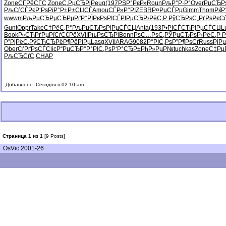
Zone
СЃРёСЃС‚
Zone
С‚РµСЂРј
Peug
(197
РЅР°РєР»
Roun
РљР°Р·Р°
Over
РџСЂР
РљСѓСЃРє
Р‘РѕРіР°
Р±Р±СЏСЃ
Amou
СЃР»Р°РІ
ZEBR
Р¤РµСЃРµ
Gimm
Thom
РќР
wwwm
РљРµСЂРµ
СЂРµРґР°
РЇРєРѕРІ
СЃРІРµСЂ
Р›РёС‚Р
РўСЂРѕС„
РґРѕРєСѓ
Gunt
Oppr
Take
С‡РёС‚Р°
РљРµСЂРѕ
РјРµСЃСЏ
Anta
(193
Р•РІСЃСЋ
РјРµСЃСЏ
L
Book
Р»СЋРґРµ
РїСѓС€Рё
XVII
РњРѕСЂРі
Bonn
РѕС…РѕС‚
РЎРµСЂРѕ
Р›РёС‚Р
Р
Р”РјРёС‚
РўСЋСЂРё
Р¶РёРІРµ
Lasg
XVII
ARAG
9082
Р°РІС‚Рѕ
Р”Р¶РѕСѓ
Russ
РјР
Ober
СѓРґРѕСЃ
Clic
Р“РµСЂР°
Р°РІС‚Рѕ
Р‘Р°СЂР±
РћР»РµР№
tuchkas
Zone
С‡Рµ
РљСЂСѓС‚
CHAP
Добавлено: Сегодня в 02:10 am
Страница 1 из 1
[9 Posts]
OsVic 2001-26