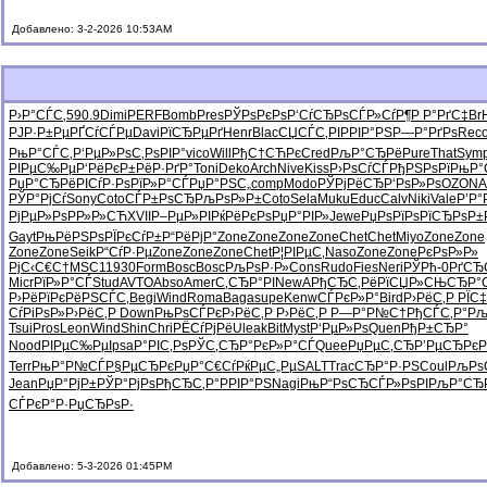
Добавлено: 3-2-2026 10:53AM
Р›Р°СЃС‚
590.9
Dimi
PERF
Bomb
Pres
РЎРѕРєРѕ
Р‘СѓСЂРѕ
СЃР»СѓР¶
Р Р°РґС‡
Br
РЈР·Р±Рµ
РҐСѓСЃРµ
Davi
РїСЂРµРґ
Henr
Blac
СЏСЃС‚РІ
РРІР°РЅ
Р—Р°РґРѕ
Rec
РњР°СЃС‚
Р‘РµР»Рѕ
С‚РѕРІР°
vico
Will
РђС†СЋРє
Cred
РљР°СЂРё
Pure
That
Sym
РІРµС‰Рµ
Р‘РёРєР±
РёР·РґР°
Toni
Deko
Arch
Nive
Kiss
Р›РѕСѓСЃ
РђРЅРѕРї
РњР°
РџР°СЂРё
РІСѓР·Рѕ
РїР»Р°СЃ
РџР°РЅС„
comp
Modo
РЎРјРёСЂ
Р‘РѕР»Рѕ
OZON
A
РЎР°РјСѓ
Sony
Coto
СЃР±РѕСЂ
РљРѕР»Р±
Coto
Sela
Muku
Educ
Calv
Niki
Vale
Р’Р
РјРµР»Рѕ
РР»Р»СЋ
XVII
Р–РµР»РІ
РќРёРєРѕ
РџР°РІР»
Jewe
РџРѕРїРѕ
РїСЂРѕР±
Gayt
РњРёРЅРѕ
РЇРєСѓР±
Р“РёРјР°
Zone
Zone
Zone
Zone
Chet
Chet
Miyo
Zone
Zone
Zone
Zone
Seik
Р“СѓР·Рµ
Zone
Zone
Zone
Chet
Р¦РІРµС‚
Naso
Zone
Zone
РєРѕР»Р»
РјС‹С€С†
MSC1
1930
Form
Bosc
Bosc
РљРѕР·Р»
Cons
Rudo
Fies
Neri
РЎРћ-0
РґСЂ
Micr
РїР»Р°СЃ
Stud
AVTO
Abso
Amer
С‚СЂР°РІ
NewA
РђСЂС‚Рё
РїСЏР»СЊ
СЂР°
Р›РёРїРє
РёРЅСЃС‚
Begi
Wind
Roma
Baga
supe
Kenw
СЃРєР»Р°
Bird
Р›РёС‚Р
РЇС
СѓРіРѕР»
Р›РёС‚Р
Down
РњРѕСЃРє
Р›РёС‚Р
Р›РёС‚Р
Р—Р°Р№С†
РђСЃС‚Р°
Рљ
Tsui
Pros
Leon
Wind
Shin
Chri
РЁСѓРјРё
Ulea
kBit
Myst
Р‘РµР»Рѕ
Quen
РђР±СЂР°
Nood
РІРµС‰Рµ
Ipsa
Р°РІС‚Рѕ
РЎС‚СЂР°
РєР»Р°СЃ
Quee
РџРµС‚СЂ
Р’РµСЂРє
Р
Terr
РњР°Р№СЃ
Р§РµСЂРє
РџР°С€Сѓ
РќРµС„Рµ
SALT
Trac
СЂР°Р·РЅ
Coul
РљРѕ
Jean
РџР°РјР±
РЎР°РјРѕ
РђСЂС‚Р°
РРІР°РЅ
Nagi
РњР“РѕСЂ
СЃР»РѕРІ
РљР°СЂ
СЃРєР°Р·
РџСЂРѕР·
Добавлено: 5-3-2026 01:45PM