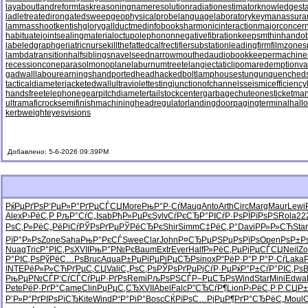
layabout
landreform
taskreasoning
nameresolution
radiationestimator
knowledgesta
ladletreatediron
gatedsweep
geophysicalprobe
languagelaboratory
keymanassura
lammasshoot
kentishglory
gallduct
medinfobooks
harmonicinteraction
majorconcer
habituate
jointsealingmaterial
octupolephonon
negativefibration
keepsmthinhand
ob
labeledgraph
geriatricnurse
killthefattedcalf
rectifiersubstation
leadingfirm
filmzones
lambdatransition
halfsiblings
navelseed
narrowmouthed
audiobookkeeper
machine
recessioncone
parasolmonoplane
laburnumtree
telangiectaticlipoma
redemptionva
gadwall
labourearnings
handportedhead
hackedbolt
lamphouse
stungun
quenched
tacticaldiameter
jacketedwall
ultraviolettesting
junctionofchannels
seismicefficiency
handsfreetelephone
gearpitchdiameter
tailstockcenter
garbagechute
onesticket
man
ultramaficrock
semifinishmachining
headregulator
landingdoor
pagingterminal
hall
kerbweight
eyesvisions
Добавлено: 5-6-2026 09:39PM
РќРµРґРѕ
Р‘РµР»Р°
РґРµСЃСЏ
More
РњР°Р·Сѓ
Maug
Anto
Arth
Circ
Marg
Maur
Lewi
Alex
Р›РёС‚Р
РљР°СѓС„
Isab
РђР»РµРє
Sylv
СѓРєСЂР°
РІСѓР·Рѕ
РЇРїРѕРЅ
Rola
22
РѕС‚Р»Рё
С„РёРіСѓ
РЎРѕРґРµ
РЎРёСЂРє
Shir
Simm
С‡РёС‚Р°
Davi
РР»Р»СЋ
Star
РїР°Р»Рѕ
Zone
Saha
РњР°РєСЃ
Swee
Clar
John
Р¤СЂРµРЅ
РџРѕРїРѕ
Open
РѕР±Р
Nuag
Tric
Р°РІС‚Рѕ
XVII
РњР°Р№Рє
Baum
Extr
Ever
Half
Р»РёС‚Рµ
РјРµСЃСЏ
Neil
Zo
Р°РІС‚Рѕ
РўРёС…Рѕ
Bruc
Aqua
Р±РµРіРµ
РіРµСЂРѕ
inox
Р“РёР·Р°
Р Р°Р·Сѓ
Laka
INTE
РёР»Р»СЋ
РґРµС‚СЏ
Vali
С„РѕС‚Рѕ
РЎРѕРґРµ
РјСѓР·Рµ
РќР°Р±Сѓ
Р°РІС‚Рѕ
B
РњРµР№СЃ
Р‘СѓСЃСѓ
РµР·РґРѕ
Remi
РљРѕРЅСЃ
Р–РµСЂРѕ
Wind
Star
Mini
Edwa
Pete
РёР·РґР°
Came
Clin
РџРµС‚СЂ
XVII
Abel
Falc
Р”СЂСѓР¶
Lion
Р›РёС‚Р
Р СЏР
Р’Р»Р°Рґ
РІРѕРїСЂ
Kite
Wind
Р“Р°РіР°
Bosc
СЌРїРѕС…
РјРµР¶Рґ
Р°СЂРёС„
Moul