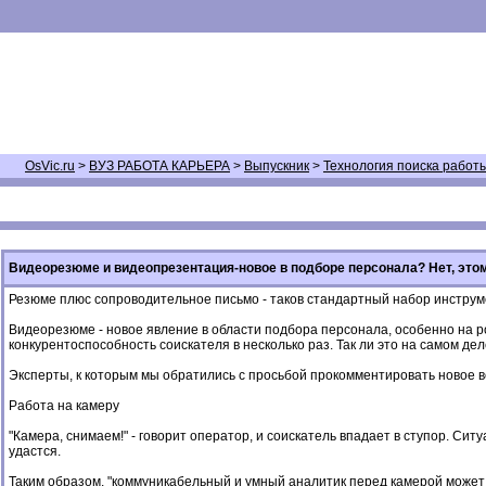
OsVic.ru
>
ВУЗ РАБОТА КАРЬЕРА
>
Выпускник
>
Технология поиска работ
Видеорезюме и видеопрезентация-новое в подборе персонала? Нет, это
Резюме плюс сопроводительное письмо - таков стандартный набор инструм
Видеорезюме - новое явление в области подбора персонала, особенно на р
конкурентоспособность соискателя в несколько раз. Так ли это на самом де
Эксперты, к которым мы обратились с просьбой прокомментировать новое ве
Работа на камеру
"Камера, снимаем!" - говорит оператор, и соискатель впадает в ступор. Си
удастся.
Таким образом, "коммуникабельный и умный аналитик перед камерой может о