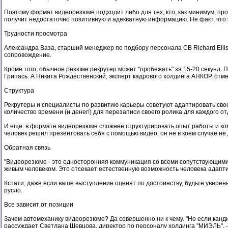
Поэтому формат видеорезюме подходит либо для тех, кто, как минимум, про
получит недостаточно позитивную и адекватную информацию. Не факт, что э
Трудности просмотра
Александра Ваза, старший менеджер по подбору персонала CB Richard Ellis
сопровождение.
Кроме того, обычное резюме рекрутер может "пробежать" за 15-20 секунд. 
Грипась. А Никита Рождественский, эксперт кадрового холдинга АНКОР, отм
Структура
Рекрутеры и специалисты по развитию карьеры советуют адаптировать сво
количество времени (и денег!) для перезаписи своего ролика для каждого от
И еще: в формате видеорезюме сложнее структурировать опыт работы и комп
человек решил презентовать себя с помощью видео, он не в коем случае н
Обратная связь
"Видеорезюме - это односторонняя коммуникация со всеми сопутствующими о
живым человеком. Это отсекает естественную возможность человека адаптир
Кстати, даже если ваше выступление оценят по достоинству, будьте уверены
русло.
Все зависит от позиции
Зачем автомеханику видеорезюме? Да совершенно ни к чему. "Но если канд
рассуждает Светлана Шевцова, директор по персоналу холдинга "МИЭЛЬ". - Ещ