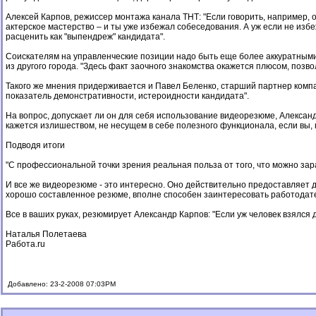
Алексей Карпов, режиссер монтажа канала ТНТ: "Если говорить, например, о в
актерское мастерство – и ты уже избежал собеседования. А уж если не изб
расценить как "выпендреж" кандидата".
Соискателям на управленческие позиции надо быть еще более аккуратными 
из другого города. "Здесь факт заочного знакомства окажется плюсом, позво
Такого же мнения придерживается и Павел Беленко, старший партнер компании
показатель демонстративности, истероидности кандидата".
На вопрос, допускает ли он для себя использование видеорезюме, Александ
кажется излишеством, не несущем в себе полезного функционала, если вы,
Подводя итоги
"С профессиональной точки зрения реальная польза от того, что можно зара
И все же видеорезюме - это интересно. Оно действительно предоставляет д
хорошо составленное резюме, вполне способен заинтересовать работодател
Все в ваших руках, резюмирует Александр Карпов: "Если уж человек взялся де
Наталья Полетаева
Работа.ru
Добавлено: 23-2-2008 07:03PM