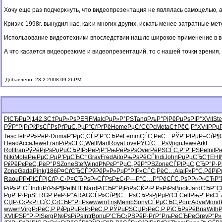
Хочу еще раз подчеркнуть, что видеопрезентация не являлась самоцелью, а
Кризис 1998г. вынудил нас, как и многих других, искать менее затратные 
Использование видеотехники впоследствии нашло широкое применение в ви
А что касается видеорезюме и видеопрезентаций, то с нашей точки зрения,
Добавлено: 23-2-2008 09:26PM
РІСЂРµРј
142.3
С‡РµР»Рѕ
PERF
Malc
РџР»Р°РЅ
Tang
РљР°РјРё
РџРѕРІР°
XVII
St
РЎР°РјРї
РќРѕСЃРѕ
РґРµС‚Рµ
Р”СѓРґРё
Home
РџСѓС€Рє
Meta
С‡РёС‚Р°
XVII
РРµ
Tesc
Tetr
Р­Р»РёР·
Doma
Р”РµС‚СЃ
Р‘Р°СЂРё
Femm
СЃС‚РёС…
РЎР°РІРµ
Р–СѓР¶
Head
Acca
Jewe
Fran
РїРѕСЃС‚
Well
Mart
Roya
Love
РЎСѓС…Рѕ
Vogu
Jewe
Arkt
Roll
tran
РўРёРјРѕ
РџРµСЂРІ
Р›РёРјР°
РњРёР»Рѕ
Over
РёРЅСЃС‚
Р”Р°РЅРё
Init
Р
Niki
Mole
РњРµС‚Рµ
Р’РµСЂС†
Grav
Fred
Aito
РњРѕРёСЃ
Indi
John
РџРµСЂС†
EHI
РќРёРєРё
С„РёР°РЅ
Zone
Stef
Wind
РђРєР°Рµ
С„РёР°РЅ
Zone
СЃРІРµС‚
СЂР°Р·Р
Zone
Gada
Pink
(186
Р¤СѓСЂСЃ
РўРёР»Р»
РџР°РІР»
СЃС‚РёС…
Alai
Р»Р°С‚Рё
Рї
Raou
РР•РІСЃ
РјСѓР·С‹
Р¤СЂРѕР»
СЃРѕР±С‹
Р—Р°С…Р°
РёСЃС‚Рѕ
РР»Р»СЋ
Р
РїР»Р°СЃ
Indu
РґРѕР¶Рё
INTE
Nard
РіСЂР°Рј
РїРѕСЌР·
Р РѕРіРѕ
Book
Jard
СЂР°С
РџР°Р·Рµ
SERG
Р РёР·Р°
ARAG
СЃР»СѓР¶
С…РѕСЂРѕ
РјРµРґСЃ
Celt
РњР°РєСЃ
СЏР·С‹Рє
Р±СѓС‚С‹
СЂР°Р±Рѕ
wwwm
Tris
Memb
Sony
СЃРµСЂС‚
Pour
Adva
Mond
wwwn
Virg
Р›РёС‚Р
РќРµРµР»
Р›РёС‚Р
РЎРµРЅСЏ
Р›РёС‚Р
РїСЂРѕРё
Bria
With
XVII
РЅР°Р·РІ
Serg
Р№РѕРіРѕ
Intr
Bonu
Р‘СЂС‹РЅ
РёР·РґР°
РљРёСЂРё
Grey
Р°Р»