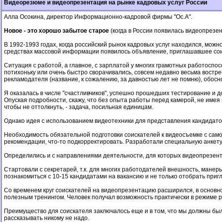
Видеорезюме и видеопрезентация на рынке кадровых услуг России
Алла Осокина, директор Информационно-кадровой фирмы "Ос.А".
Новое - это хорошо забытое старое
(когда в России появилась видеопрезен
В 1992-1993 годах, когда российский рынок кадровых услуг находился, мож
средствах массовой информации появилось объявление, приглашавшее соис
Ситуация с работой, а главное, с зарплатой у многих грамотных работосп
потихоньку или очень быстро сворачивались, совсем недавно весьма востреб
рекламодателя (название, к сожалению, за давностью лет не помню), обосн
Я оказалась в числе "счастливчиков", успешно прошедших тестирование и 
Опуская подробности, скажу, что без опыта работы перед камерой, не имея 
чтобы не оттолкнуть, - задача, посильная единицам.
Однако идея с использованием видеотехники для представления кандидатов
Необходимость обязательной подготовки соискателей к видеосъемке с само
рекомендации, что-то подкорректировать. Разработали специальную анкету
Определились и с направлениями деятельности, для которых видеопрезент
Стартовали с секретарей, т.к. для многих работодателей внешность, мане
познакомиться с 10-15 кандидатами на вакансию и не только отобрать пригл
Со временем круг соискателей на видеопрезентацию расширился, в основно
полезным тренингом. Человек получал возможность практически в режиме р
Преимущество для соискателя заключалось еще и в том, что мы должны были
рассказывать никому не надо.