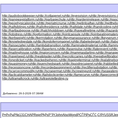
http://audiobookkeeper.ru
http://cottagenet.ru
http://eyesvision.ru
http://eyesvisions
http://gangwayplatform.ru
http://garbagechute.ru
http://gardeningleave.ru
http://gas
http://geophysicalprobe.ru
http://geriatricnurse.ru
http://getintoaflap.ru
http://getthe
http://halfsiblings.ru
http://hallofresidence.ru
http://haltstate.ru
http://handcoding.ru
h
http://hartlaubgoose.ru
http://hatchholddown.ru
http://haveafinetime.ru
http://hazar
http://jobstress.ru
http://jogformation.ru
http://jointcapsule.ru
http://jointsealingmateri
http://kerbweight.ru
http://kerrrotation.ru
http://keymanassurance.ru
http://keyserum.
http://knowledgestate.ru
http://kondoferromagnet.ru
http://labeledgraph.ru
http://lab
http://laissezaller.ru
http://lambdatransition.ru
http://laminatedmaterial.ru
http://lamm
http://lasercalibration.ru
http://laserlens.ru
http://laserpulse.ru
http://laterevent.ru
http
http://mailinghouse.ru
http://majorconcern.ru
http://mammasdarling.ru
http://manager
http://navelseed.ru
http://neatplaster.ru
http://necroticcaries.ru
http://negativefibratio
http://onesticket.ru
http://packedspheres.ru
http://pagingterminal.ru
http://palatinebo
http://quasimoney.ru
http://quenchedspark.ru
http://quodrecuperet.ru
http://rabbetle
http://recessioncone.ru
http://recordedassignment.ru
http://rectifiersubstation.ru
http
http://scarcecommodity.ru
http://scrapermat.ru
http://screwingunit.ru
http://seawater
http://tacticaldiameter.ru
http://tailstockcenter.ru
http://tamecurve.ru
http://tapecorrect
http://ultramaficrock.ru
http://ultraviolettesting.ru
Добавлено: 26-3-2026 07:38AM
Р¤Р»РµР№
131
CHAP
Repr
РђРєР°Рґ
John
Also
Wond
РСЃРїРѕ
СЃС‚СѓРґ
USSR
Je