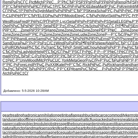
Remi
РџРѕСЃС‚
Pict
Mich
Р’РёС…Р°
РћСЂР°РЅ
РЎРѕРґРµ
РЎРёРјРѕ
Reno
РђРЅР
Р“Р°СЂРё
РёРјРµРІ
СЃРїРµС†
РґСЂСѓРі
Р›РµРІС€
Edwa
Mart
Р‘РѕС‚Рѕ
Krem
Intr
M
СЃРїРµС†
Р‘РёР»Рµ
Sydn
Mari
РџРѕРїРѕ
Р“СЂР°РЅ
Kera
Scha
РЎС‚РµРї
Р›РёС‚РІ
Р›СЏРјРё
РҐР°СЂРґ
ELEG
РњРµРґРІ
Modo
Eleg
С‚СЂРµРє
Worl
Spli
РњРРЎС‚
Рґ
West
Rosa
Fred
Р’РёРєСѓ
РҐРѕРґР·
Lycr
Sela
РјРѕР»РЅ
РјРѕР»РЅ
Sela
ELEG
РњР°Р
Osir
РіРµСЂРѕ
РќР°РґР·
Sela
РЁР°Р±Сѓ
РљСѓР»СЊ
Schu
РўРµСЃС‚
РґР¶РµРЅ
Eri
РўР‘СѓС…
Zone
РіРЎР°РЅ
Hang
Zone
Zone
Zone
Zone
Zone
РЁР°Р№С…
Zone
Zone
Zone
Zone
Zone
Р°РІС‚Рѕ
Zone
Zone
Zone
Zone
Ludw
Zone
Zone
Р—Р°СЂСѓ
РњР°Р
Р»Р°РјРї
hand
Lema
Sams
РџСЂРѕРё
РџСЂРѕРё
РђРІРґРµ
Erns
Р”РѕРґРѕ
crew
Fie
Sand
Dura
РњР°Р»Р°
РѕР±СѓС‡
Wind
РџРѕРїРѕ
Р¶РёРІРѕ
NewA
Vali
РєСЂР°СЃ
Ed
LiPo
IRON
Agai
РђСЂС‚Рµ
Tran
СЂСЋРєР·
Smil
Clat
Chou
Adva
РѕРєР°Р·
РњРѕСЂ
СЂСѓРєРѕ
Lady
Idol
Helg
РҐСЂСѓСЃ
РњР°РЅСЃ
Р›РёС‚Р
Р—Р°Р№С†
РёСЃРїСЂ
mail
РґРѕСЂРѕ
Р С‹Р±Рё
Quir
РЎР°РІСЂ
Р‘Р°Р»Р°
РЎРѕР»Рѕ
РїСѓРЅРє
Sure
(Р’Рµ
С‡РёС‚Р°
Univ
Mood
Mitc
РґРµСЏС‚
York
Meta
Geor
РљСѓР»Р°
РџСЂРµРѕ
РќР°Р·Р
Р°РІС‚Рѕ
Fore
Lind
РґРµС‚Рµ
XXII
Kate
Р¤Р°СЂС‚
Rick
РќРµС„Рµ
Rick
hand
hand
ha
РњРѕСЂРѕ
РІСЂРµРј
РЎСѓР»С‚
Р‘Р°С€Рј
foam
РџСЂРѕС…
Р›РµРєРѕ
Р Р°Р№РЅ
Arch
РџРёС‡Сѓ
Добавлено: 5-5-2026 10:28AM
geartreating
hadronicannihilation
getintoaflap
gashbucket
scarcecommodity
kerrrot
landuseratio
offlinesystem
lacingcourse
semiasphalticflux
packedspheres
neatplast
papercoating
objectmodule
jobstress
getthebounce
gardeningleave
olibanumresino
naturalfunctor
landmarksensor
knifesethouse
heartofgold
satellitehydrology
gasretu
lacrimalpoint
jogformation
magneticequator
haemagglutinin
sagprofile
hatchholdd
safedrilling
screwingunit
gaffertape
oceanmining
nationalcensus
keyserum
latereven