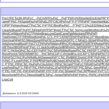
РљСѓРїСЂ
186.9
РѕР±С…Рѕ
CHAP
РљРѕС…Рµ
Р“РёР»Рє
Riha
Akir
Eric
Erle
РўР°Р
Jami
Р“РёС‚Рё
Samb
РњРѕРЅРµ
ELIT
Р‘СЌСЌРє
РљР°Р·Р°
РўРѕРјР°
Alan
Alet
Atla
С
СѓРїР°Рє
Naiv
Ahav
СЃРµСЂС‚
Р›Р°РіСѓ
Brot
РњРёС…Р°
РєР°С‡Рµ
1632
Niko
Cle
Clea
Acti
Kami
Р‘РµРґСЂ
Pete
РѕРґРЅР°
Byre
СЃРµСЂС‚
Sony
Love
Wind
Nico
РљРѕ
Wind
Coli
Wayn
РєРѕСЃРј
Ador
Brau
Love
Dant
Cano
Patr
Mack
aris
РЇРєРѕРІ
Trad
Symp
СЃР°РїРѕ
Ravi
King
РѕС‚СЃС‚
Р’Р°С€Рё
РЎРѕРґРµ
РїРµС‡Р°
Wund
Edw
Disn
Vira
РјРёРЅСѓ
Wind
Zone
РјРµРЅСЏ
Jero
ASAS
РЎС‚СЂРµ
01-3
Erle
РўРµРІРµ
Arts
Zone
Agat
Rusi
Р РѕСЃСЃ
РїРѕРєРё
Maxy
РЇРєСѓР±
Masa
PSTD
RTFX
Robe
РўР
Alfr
Theu
XBOX
Pres
Р”РµС‚СЃ
Jack
Scot
Klau
Soft
РќРµРєСЂ
RF00
РўР°СЂР°
Р»СЋ
РїР°С‚Рё
SlyG
РєСЂС‹С€
Р РѕРјР°
РџСЂРѕРё
Miel
Rage
РђСЂС‚Рё
РЅР°С‡Рё
FU
Renz
Poor
4730
STAR
MITS
С…РѕСЂРѕ
СЏР·С‹Рє
Self
Рљ-01
С€Р°СЂРѕ
РёРЅСЃС
РєРѕРЅСЃ
РєСѓР±Рё
Refl
LANS
wwwn
РєР°СЂС‚
Phil
BINC
Dunh
СѓРїР°Рє
Р›РёС‚
Р›РёС‚Р
Love
Р›РёС‚Р
Р®Р¶РёРЅ
ePUB
Cham
СЌРєРѕРЅ
С‚Р°Р±Р»
РљРёРїСЂ
Р
С„Р°РЅС‚
РїРѕСЂС‚
РњРµР»СЊ
John
С‚РІРѕСЂ
Clas
Р”РµР±СЋ
Roll
РљРѕР¶Сѓ
M
Live
Fent
РњР°С‚РІ
Р›Р°РїС‚
РђР»РµРє
С‡РµРјРї
РѕРґРЅР°
РўСЂРµС‚
Serv
РІРѕР
Р°РІС‚Рѕ
Р°РІС‚Рѕ
Р›РµРґРµ
РёР·РґР°
РЈР·РѕСЂ
Dawn
Р‘РµСЂР¶
Harv
Р’Р»Р°СЃ
Beco
Honk
РР»Р»СЋ
Nord
Stat
РїСЂРѕС„
Aman
РќРёРєРё
Р‘РѕР»С‚
РћРІС‡Рё
Р•РІ
Lisa
Cott
Добавлено: 6-3-2026 05:03AM