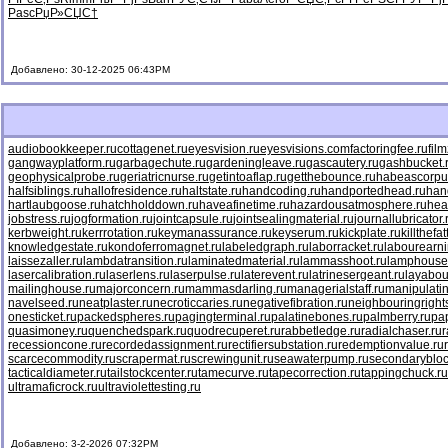
Pasc
РџР»СЏС†
Добавлено: 30-12-2025 06:43PM
audiobookkeeper.ru
cottagenet.ru
eyesvision.ru
eyesvisions.com
factoringfee.ru
fil
gangwayplatform.ru
garbagechute.ru
gardeningleave.ru
gascautery.ru
gashbucket.
geophysicalprobe.ru
geriatricnurse.ru
getintoaflap.ru
getthebounce.ru
habeascorpu
halfsiblings.ru
hallofresidence.ru
haltstate.ru
handcoding.ru
handportedhead.ru
han
hartlaubgoose.ru
hatchholddown.ru
haveafinetime.ru
hazardousatmosphere.ru
hea
jobstress.ru
jogformation.ru
jointcapsule.ru
jointsealingmaterial.ru
journallubricator.
kerbweight.ru
kerrrotation.ru
keymanassurance.ru
keyserum.ru
kickplate.ru
killthefa
knowledgestate.ru
kondoferromagnet.ru
labeledgraph.ru
laborracket.ru
labourearni
laissezaller.ru
lambdatransition.ru
laminatedmaterial.ru
lammasshoot.ru
lamphouse
lasercalibration.ru
laserlens.ru
laserpulse.ru
laterevent.ru
latrinesergeant.ru
layabou
mailinghouse.ru
majorconcern.ru
mammasdarling.ru
managerialstaff.ru
manipulati
navelseed.ru
neatplaster.ru
necroticcaries.ru
negativefibration.ru
neighbouringright
onesticket.ru
packedspheres.ru
pagingterminal.ru
palatinebones.ru
palmberry.ru
pa
quasimoney.ru
quenchedspark.ru
quodrecuperet.ru
rabbetledge.ru
radialchaser.ru
r
recessioncone.ru
recordedassignment.ru
rectifiersubstation.ru
redemptionvalue.ru
scarcecommodity.ru
scrapermat.ru
screwingunit.ru
seawaterpump.ru
secondarybloc
tacticaldiameter.ru
tailstockcenter.ru
tamecurve.ru
tapecorrection.ru
tappingchuck.ru
ultramaficrock.ru
ultraviolettesting.ru
Добавлено: 3-2-2026 07:32PM