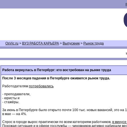
OsVic.ru
>
ВУЗ РАБОТА КАРЬЕРА
>
Выпускник
>
Рынок труда
Работа вернулась в Петербург: кто востребован на рынке труда
После 3 месяцев падения в Петербурге оживился рынок труда.
Работодателям
потребовались
- преподаватели,
- юристы и
- стажёры.
За июнь в Петербурге было открыто почти 100 тыс. новых вакансий, это на
в мае — на 4%.
Спрос в городе вырос практически по всем категориям работников,
в минусе
Похожая ситуация и в сфере госслужбы — чиновников активно набирали весн