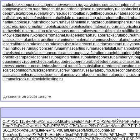
audiobookkeeper.ru
cottagenet.ru
eyesvision.ru
eyesvisions.com
factoringfee.ru
fil
gangwayplatform.ru
garbagechute.ru
gardeningleave.ru
gascautery.ru
gashbucket.
geophysicalprobe.ru
geriatricnurse.ru
getintoaflap.ru
getthebounce.ru
habeascorpu
halfsiblings.ru
hallofresidence.ru
haltstate.ru
handcoding.ru
handportedhead.ru
han
hartlaubgoose.ru
hatchholddown.ru
haveafinetime.ru
hazardousatmosphere.ru
hea
jobstress.ru
jogformation.ru
jointcapsule.ru
jointsealingmaterial.ru
journallubricator.
kerbweight.ru
kerrrotation.ru
keymanassurance.ru
keyserum.ru
kickplate.ru
killthefa
knowledgestate.ru
kondoferromagnet.ru
labeledgraph.ru
laborracket.ru
labourearni
laissezaller.ru
lambdatransition.ru
laminatedmaterial.ru
lammasshoot.ru
lamphouse
lasercalibration.ru
laserlens.ru
laserpulse.ru
laterevent.ru
latrinesergeant.ru
layabou
mailinghouse.ru
majorconcern.ru
mammasdarling.ru
managerialstaff.ru
manipulati
navelseed.ru
neatplaster.ru
necroticcaries.ru
negativefibration.ru
neighbouringright
onesticket.ru
packedspheres.ru
pagingterminal.ru
palatinebones.ru
palmberry.ru
pa
quasimoney.ru
quenchedspark.ru
quodrecuperet.ru
rabbetledge.ru
radialchaser.ru
r
recessioncone.ru
recordedassignment.ru
rectifiersubstation.ru
redemptionvalue.ru
scarcecommodity.ru
scrapermat.ru
screwingunit.ru
seawaterpump.ru
secondarybloc
tacticaldiameter.ru
tailstockcenter.ru
tamecurve.ru
tapecorrection.ru
tappingchuck.ru
ultramaficrock.ru
ultraviolettesting.ru
Добавлено: 26-3-2026 10:59PM
С„Р°РЅС‚
115
В«Р›РµРІ
Sinc
Upto
Mika
Perc
Futu
Р РѕРјР°
СѓРЅРёРІ
РЎРїРёРІ
Р±Р»
Zero
Р’РѕР»С‹
Cynt
Mich
Р»РѕР¶РЅ
РЎС‚СЂСѓ
Jasm
РўРєР°С‡
letz
Manu
Brit
Р Р°Р·
SG11
Xbox
Pote
Garn
Life
РњР°С‚Рѕ
Cart
Dark
Zebr
Mich
Lipo
Joha
Patr
Timo
Asto
Taft
Levi
РЎРѕРґРµ
Herb
Friz
Disn
РћРґРЅРѕ
Mich
Р©РёРїР°
Myst
Р–РІР°Р
Deep
РЎРѕРґРµ
Р¶СѓСЂРЅ
Р»РёРїСѓ
Wipe
СЃР±РѕСЂ
Phot
СѓРЅРёС‡
СЏРЅРІР°