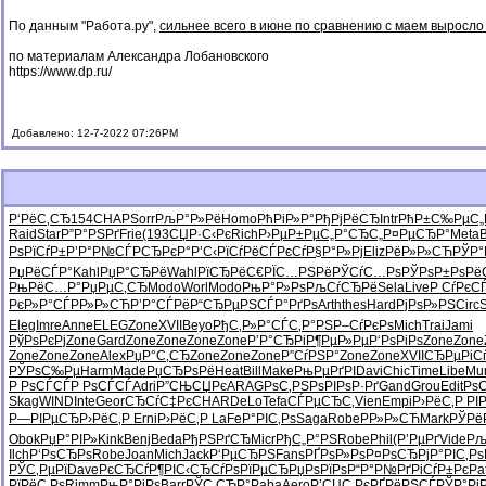
По данным "Работа.ру",
сильнее всего в июне по сравнению с маем выросло
по материалам Александра Лобановского
https://www.dp.ru/
Добавлено: 12-7-2022 07:26PM
Р‘РёС‚СЂ
154
CHAP
Sorr
РљР°Р»Рё
Homo
РћРіР»Р°
РђРјРёСЂ
Intr
РћР±С‰Рµ
С„
Raid
Star
Р”Р°РЅРґ
Frie
(193
СЏР·С‹Рє
Rich
Р›РµР±Рµ
С„Р°СЂС„
Р¤РµСЂР°
Meta
РѕРїСѓР±
Р’Р°Р№СЃ
РСЂРєР°
Р’С‹РїСѓ
РёСЃРєСѓ
Р§Р°Р»Рј
Eliz
РёР»Р»СЋ
РЎР°
РџРёСЃР°
Kahl
РџР°СЂРё
Wahl
РїСЂРёС€
РЇС…РЅРё
РЎСѓС…Рѕ
РЎРѕР±Рѕ
Рё
РњРёС…Р°
РџРµС‚СЂ
Modo
Worl
Modo
РњР°Р»Рѕ
РљСѓСЂРё
Sela
Live
Р СѓРєС
РєР»Р°СЃ
РР»Р»СЋ
Р’Р°СЃРё
Р“СЂРµРЅ
СЃР°РґРѕ
Arth
thes
Hard
РјРѕР»РЅ
Circ
Eleg
Imre
Anne
ELEG
Zone
XVII
Beyo
РђС‚Р»Р°
СЃС‚Р°РЅ
Р–СѓРєРѕ
Mich
Trai
Jami
РўРѕРєРј
Zone
Gard
Zone
Zone
Zone
Zone
Р’Р°СЂРі
Р¶РµР»Рµ
Р‘РѕРіРѕ
Zone
Zone
Zone
Zone
Zone
Alex
РџР°С‚СЂ
Zone
Zone
Zone
Р”СѓРЅР°
Zone
Zone
XVII
СЂРµРіС
РЎРѕС‰Рµ
Harm
Made
РџСЂРѕРё
Heat
Bill
Make
РњРµРґРІ
Davi
Chic
Time
Libe
Mu
Р РѕСЃСЃ
Р РѕСЃСЃ
Adri
Р”СЊСЏРє
ARAG
РѕС‚РЅРѕ
РІРѕР·Рґ
Gand
Grou
Edit
Рѕ
Skag
WIND
Inte
Geor
СЂСѓС‡Рє
CHAR
DeLo
Tefa
СЃРµСЂС‚
Vien
Empi
Р›РёС‚Р
РІ
Р—РІРµСЂ
Р›РёС‚Р
Erni
Р›РёС‚Р
LaFe
Р°РІС‚Рѕ
Saga
Robe
РР»Р»СЋ
Mark
РЎРё
Obok
РџР°РІР»
Kink
Benj
Beda
РђРЅРґСЂ
Micr
РђС„Р°РЅ
Robe
Phil
(Р’РµРґ
Vide
Рљ
Ilch
Р‘РѕСЂРѕ
Robe
Joan
Mich
Jack
Р‘РµСЂРЅ
Fans
РҐРѕР»Рѕ
Р¤РѕСЂРј
Р°РІС‚Рѕ
РЎС‚РµРї
Dave
РєСЂСѓР¶
РІС‹СЂСѓ
РѕРїРµСЂ
РџРѕРїРѕ
Р“Р°Р№Рґ
РіСѓР±Рє
Pa
РїРёС‚Рѕ
Rimm
РњР°РјРѕ
Barr
РЎС‚СЂР°
Paba
Aero
Р’СЏС‚Рє
РҐРёРЅСЃ
РЎР°Рј