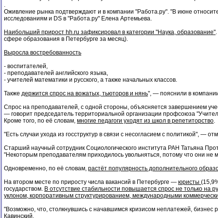
.
Оживление рынка подтверждают и в компании "Работа.ру". "В июне относит
исследованиям и DS в "Работа.ру" Елена Артемьева.
Наибольший прирост hh.ru зафиксировал в категории "Наука, образование"
сфере образования в Петербурге за месяц).
Выросла востребованность
- воспитателей,
- преподавателей английского языка,
- учителей математики и русского, а также начальных классов.
Также
держится спрос на вожатых, тьюторов и нянь
", — пояснили в компани
Спрос на преподавателей, с одной стороны, объясняется завершением учебн
— говорит председатель территориальной организации профсоюза "Учитель
Кроме того, по её словам,
многие педагоги уходят из школ в репетиторство
.
"Есть случаи ухода из госструктур в связи с несогласием с политикой", — о
Старший научный сотрудник Социологического института РАН Татьяна Прот
"Некоторым преподавателям приходилось увольняться, потому что они не мо
Одновременно, по её словам,
растёт популярность дополнительного образо
На втором месте по приросту числа вакансий в Петербурге —
юристы
(15,9
государством.
В отсутствие стабильности повышается спрос не только на р
уклоном, корпоративным структурированием, международными коммерчес
"Возможно, что, столкнувшись с начавшимся кризисом неплатежей, бизнес р
Кавинский.