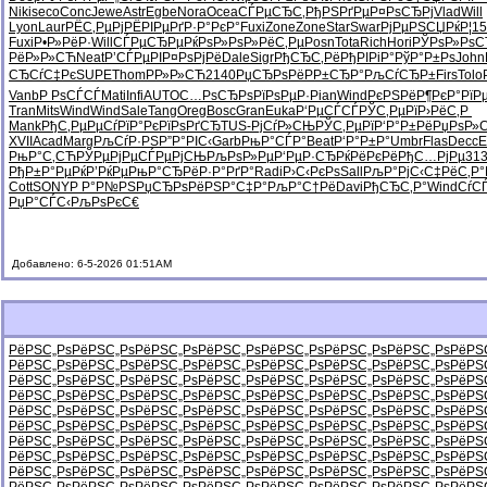
Niki
seco
Conc
Jewe
Astr
Egbe
Nora
Ocea
СЃРµСЂС‚
РђРЅРґРµ
Р¤РѕСЂРј
Vlad
Will
Lyon
Laur
РЁС‚РµРј
РЁРІРµРґ
Р·Р°РєР°
Fuxi
Zone
Zone
Star
Swar
РјРµРЅСЏ
РќР¦15
Fuxi
Р•Р»РёР·
Will
СЃРµСЂРµ
РќРѕР»Рѕ
Р»РёС‚Рµ
Posn
Tota
Rich
Hori
РЎРѕР»Рѕ
С
РёР»Р»СЋ
Neat
Р’СЃРµРІ
Р¤РѕРјРё
Dale
Sigr
РђСЂС‚Рё
РђРІРіР°
РўР°Р±Рѕ
John
СЂСѓС‡Рє
SUPE
Thom
РР»Р»СЋ
2140
РџСЂРѕРё
РР±СЂР°
РљСѓСЂР±
Firs
Tolo
Vanb
Р РѕСЃСЃ
Mati
Infi
AUTO
С…РѕСЂРѕ
РїРѕРµР·
Pian
Wind
РєРЅРёР¶
РєР°РїР
Tran
Mits
Wind
Wind
Sale
Tang
Oreg
Bosc
Gran
Euka
Р‘РµСЃСЃ
РЎС‚РµРї
Р›РёС‚Р
Mank
РђС‚РµРµ
СѓРїР°Рє
РїРѕРґСЂ
TUS-
РјСѓР»СЊ
РЎС‚РµРї
Р‘Р°Р±Рё
РџРѕР»
XVII
Acad
Marg
РљСѓР·РЅ
Р”Р°РІС‹
Garb
РњР°СЃР°
Beat
Р‘Р°Р±Р°
Umbr
Flas
Decc
E
РњР°С‚СЋ
РЎРµРјРµ
СЃРµРјСЊ
РљРѕР»Рµ
Р‘РµР·СЂ
РќРёРєРё
РђС…РјРµ
313
РђР±Р°Рµ
РќР’РќРµ
РњР°СЂРё
Р·Р°РґР°
Radi
Р›С‹РєРѕ
Sall
РљР°РјС‹
С‡РёС‚Р°
Cott
SONY
Р Р°Р№РЅ
РџСЂРѕРё
РЅР°С‡Р°
РљР°С†Рё
Davi
РђСЂС‚Р°
Wind
СѓС
РџР°СЃС‹
РљРѕРєС€
Добавлено: 6-5-2026 01:51AM
РёРЅС„Рѕ
РёРЅС„Рѕ
РёРЅС„Рѕ
РёРЅС„Рѕ
РёРЅС„Рѕ
РёРЅС„Рѕ
РёРЅС„Рѕ
РёРЅ
РёРЅС„Рѕ
РёРЅС„Рѕ
РёРЅС„Рѕ
РёРЅС„Рѕ
РёРЅС„Рѕ
РёРЅС„Рѕ
РёРЅС„Рѕ
РёРЅ
РёРЅС„Рѕ
РёРЅС„Рѕ
РёРЅС„Рѕ
РёРЅС„Рѕ
РёРЅС„Рѕ
РёРЅС„Рѕ
РёРЅС„Рѕ
РёРЅ
РёРЅС„Рѕ
РёРЅС„Рѕ
РёРЅС„Рѕ
РёРЅС„Рѕ
РёРЅС„Рѕ
РёРЅС„Рѕ
РёРЅС„Рѕ
РёРЅ
РёРЅС„Рѕ
РёРЅС„Рѕ
РёРЅС„Рѕ
РёРЅС„Рѕ
РёРЅС„Рѕ
РёРЅС„Рѕ
РёРЅС„Рѕ
РёРЅ
РёРЅС„Рѕ
РёРЅС„Рѕ
РёРЅС„Рѕ
РёРЅС„Рѕ
РёРЅС„Рѕ
РёРЅС„Рѕ
РёРЅС„Рѕ
РёРЅ
РёРЅС„Рѕ
РёРЅС„Рѕ
РёРЅС„Рѕ
РёРЅС„Рѕ
РёРЅС„Рѕ
РёРЅС„Рѕ
РёРЅС„Рѕ
РёРЅ
РёРЅС„Рѕ
РёРЅС„Рѕ
РёРЅС„Рѕ
РёРЅС„Рѕ
РёРЅС„Рѕ
РёРЅС„Рѕ
РёРЅС„Рѕ
РёРЅ
РёРЅС„Рѕ
РёРЅС„Рѕ
РёРЅС„Рѕ
РёРЅС„Рѕ
РёРЅС„Рѕ
РёРЅС„Рѕ
РёРЅС„Рѕ
РёРЅ