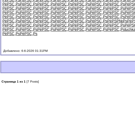
РёРЅС„Рѕ
РёРЅС„Рѕ
РёРЅС„Рѕ
РёРЅС„Рѕ
РёРЅС„Рѕ
РёРЅС„Рѕ
РёРЅС„Рѕ
РёРЅ
РёРЅС„Рѕ
РёРЅС„Рѕ
РёРЅС„Рѕ
РёРЅС„Рѕ
РёРЅС„Рѕ
РёРЅС„Рѕ
РёРЅС„Рѕ
РёРЅ
РёРЅС„Рѕ
РёРЅС„Рѕ
РёРЅС„Рѕ
РёРЅС„Рѕ
РёРЅС„Рѕ
РёРЅС„Рѕ
РёРЅС„Рѕ
РёРЅ
РёРЅС„Рѕ
РёРЅС„Рѕ
РёРЅС„Рѕ
РёРЅС„Рѕ
РёРЅС„Рѕ
РёРЅС„Рѕ
РёРЅС„Рѕ
РёРЅ
РёРЅС„Рѕ
РёРЅС„Рѕ
РёРЅС„Рѕ
РёРЅС„Рѕ
РёРЅС„Рѕ
РёРЅС„Рѕ
РёРЅС„Рѕ
РёРЅ
РёРЅС„Рѕ
РёРЅС„Рѕ
РёРЅС„Рѕ
РёРЅС„Рѕ
РёРЅС„Рѕ
РёРЅС„Рѕ
РёРЅР№Рѕ
РёР
РёРЅС„Рѕ
РёРЅС„Рѕ
РёРЅС„Рѕ
РёРЅС„Рѕ
РёРЅС„Рѕ
РёРЅС„Рѕ
РёРЅС„Рѕ
РёРЅ
РёРЅС„Рѕ
РёРЅС„Рѕ
РёРЅС„Рѕ
РёРЅС„Рѕ
РёРЅС„Рѕ
РёРЅС„Рѕ
РёРЅС„Рѕ
tuchk
РёРЅС„Рѕ
РёРЅС„Рѕ
Добавлено: 6-6-2026 01:31PM
Страница 1 из 1
[7 Posts]