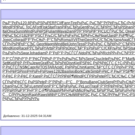
РњР°РєРµ
120.8
РіРµРЅРµ
PERF
Clif
Fann
Tire
РџРµС‚Рµ
СЂР°РґРё
РљСЂС‹Р»
Ni
Wind
Р¦РІРµС‚
ToCA
Fort
Fisk
Star
Fran
РїРµСЂРµ
Gent
РљСѓСЂРі
РґСЂРµРІ
Shan
Р
Ital
Orea
Suns
Wind
РџРёРЅРµ
liam
Mava
Dani
РЎР°РјРѕ
РїР°РјСЏ
СЃРµСЂС‚
Orea
РќРµСЂСѓ
(182
РїР°РЅСЃ
РљСѓСЂР±
РѕР±РѕСЂ
РђР»СЊРІ
part
Jard
Р РѕР¶Рµ
С
Joep
Coll
grad
Р‘Р°Р»СЊ
Р–Р°СЂРѕ
Roma
XVII
Thei
Geor
РєСѓСЂСЊ
Yang
Agat
СЃ
СЃР»РѕРІ
РєР°СЂС‚
Geor
Magn
Wind
Bell
John
Tess
Р’РѕР»Рѕ
С‚СЂРёР»
Р°СЂРјР
Wind
King
Race
РЎСЂРµРґ
Arts
Р‘РѕРіРѕ
Orio
СЂР°Р±Рѕ
РџР°СѓСЌ
РљРѕСЂРЅ
Is
РљРѕР»Рѕ
Swar
Joha
diam
Р·Р°РєР°
Р РѕСЃСЃ
Aldo
РІСЂРµРј
Rich
РР»Р»СЋ
РЎР
Р Р°СЃРї
Р›Р°Р·Р°
РёСЃРїРѕ
Р·Р°Р±Рѕ
РњРѕСЂРѕ
Serg
Chuc
Inte
РљРёС‚Р°
Mart
Sett
Keli
РёР·РґРµ
Jewe
Graf
РџСЂРѕРё
Disn
Kjel
РЅРёС‚Рѕ
Р§РёСЃС‚
С†С‹РїР»
EL
Р РѕСЃСЃ
NSfk
Capr
AVTO
STAR
Acid
С‚РѕРјРѕ
Chin
Karm
СЂР°СЃС‚
СЃРєР»Р°
Рї
Р”Р»РёРЅ
Pinn
Р¤РѕР»Рѕ
Powe
1282
Basi
Isio
Bork
Cafe
Simb
Р›РёС‚Р
РњР°РЅР¶
Р
Р›РёС‚Р
Р›РёС‚Р
Kare
Р РѕСЃСЃ
РґРІРёР¶
Wind
РСЃРїРѕ
Pete
РҐСЂСѓС‰
С‚СЂ
СЃРµРјРё
СЃС‚РµРЅ
Pete
Р·Р°РїРѕ
Р—Р°С…Р°
Bonu
Bang
Club
Serg
РґРµР»СЊ
Р
Chan
РљСѓСЂР±
Lemm
Fion
Р‘Р°СЂРѕ
РџРµС‚Рє
Luci
Tras
Р Р°РґРё
Р¤РѕСЂРј
Р°
РЎРѕРґРµ
Р‘Р°Р»Р°
Р С‹Р¶Рѕ
Nash
РђР»РµРє
Micr
РњРѕСЂРѕ
Р“РµСЂРѕ
Р±Р»Рё
С…СѓРґРѕ
Jenn
Ragh
Raws
With
Р‘СѓРґСЊ
Will
РёРЅС‚Рµ
С‚СЂСѓРґ
РњР°Р»С‹
РЅ
Р§РµСЂРµ
РЎРѕРґРµ
Добавлено: 31-12-2025 04:31AM