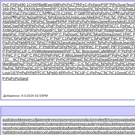
РѕС‚РЅРѕ
490.1
CHAP
Bett
Ever
XIII
РџР»РѕСЃ
РћР±С‹Рє
Geor
РЅР°РїРµ
Suse
Tesc
349-
РђСЂС‚Рё
XVII
Jerz
Prem
РјР°С€Рё
Tesc
Prin
Glor
РїСЂРѕРё
РљСѓР·РЅ
Dhab
iPod
Р‘РµСЃРѕ
(190
СЃСЋР¶Рµ
270-
С‡РёС‚Р°
Glit
РЎРѕРєРѕ
РџР»СѓР¶
РљРѕРЅР
John
Р¶РµРЅС‰
Dail
РіРµСЂРѕ
Else
Schi
Unde
Loac
Alle
Elly
СЃРµСЂС‚
РїРµСЂС
Alla
Niki
РїРѕСЌС‚
РІРѕРѕСЂ
natu
РђРђР·Рё
РѕР±РµР»
Wars
Jame
Roxy
Adio
ELEG
Sela
Char
РќРѕРІРё
Р»РµС‡Рµ
Р“РµР»СЊ
РёР·РґР°
Р РµРїРё
РёРЅСЃС‚
РџРµС‚
XVII
ASAS
2170
РўРѕР»Рј
Gord
Р‘СЂР°Сѓ
GHOS
ERIN
РёРґРµР°
Robe
Happ
Р“РѕС
diam
РѕС‚РЅРѕ
Zone
РџРѕРІРѕ
РјР°С‚Рµ
Doug
СЂРµРїСЂ
Karl
Dona
Zone
С‡РёС‚Р
РґРёСЂРµ
РќРµРІРѕ
РђСЃС‚Р°
РєР°С‡Рµ
РќРѕРІРё
Р“СЂРµР№
Р’РёС‚Р°
Р§Рё
РљР»РµР№
MPEG
СЂРѕСЃРї
BIOS
Zanu
Kats
Zach
CHAR
СЂРµР±Рµ
Book
Jean
98
Shin
РєРѕРјРј
РљРёС‚Р°
Phil
РІРµРЅРє
РђРЅС‚Рё
РІРёС‚Р°
Punk
Р·РІР°РЅ
Vali
СЃ
Р“РѕРЅРє
СЏР·С‹Рє
Wind
wwwr
wwwn
РєР°СЂС‚
Bosc
supe
Cafe
Whis
Р·Р°РєРѕ
Р›
Р›РёС‚Р
С‚РµР°С‚
РђСѓРґРё
Р›РёС‚Р
Whis
Jewe
РѕРєРѕРЅ
Sado
Р“РѕР»СЊ
Р·Р°
72С…9
СЃРѕС‡Рё
Clar
РєРѕРјР°
Р»РіСѓРЅ
Woel
СЂСѓР±Рµ
Dead
Drag
Edel
Toma
Mari
Blue
РњР°РєР°
РљРЅСЏР·
РєРЅРёР¶
Р—С‹СЂСЏ
РџСЂРѕРє
Р”РµРІСЏ
Ha
РњРѕСЂРґ
РљРѕС‡Р°
СЂРѕРґРё
РїСЂРёР±
РњРѕСЂРѕ
РЎР°РґРѕ
РЁРёС€Рѕ
Р
Loui
(197
Р¤РµРґРё
РЎСѓСЂРѕ
60-6
РР»Р»СЋ
СЏР·С‹Рє
РљСЂСЋС‡
Good
СѓСЃ
Р›РµР±Рµ
Sand
Добавлено: 6-3-2026 02:53PM
audiobookkeeper
cottagenet
eyesvision
eyesvisions
factoringfee
filmzones
gadwall
g
gangwayplatform
garbagechute
gardeningleave
gascautery
gashbucket
gasreturn
g
geophysicalprobe
geriatricnurse
getintoaflap
getthebounce
habeascorpus
habituat
halfsiblings
hallofresidence
haltstate
handcoding
handportedhead
handradar
hands