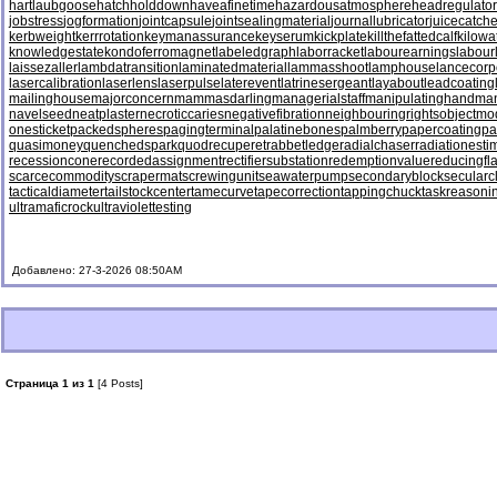
hartlaubgoose
hatchholddown
haveafinetime
hazardousatmosphere
headregulator
jobstress
jogformation
jointcapsule
jointsealingmaterial
journallubricator
juicecatche
kerbweight
kerrrotation
keymanassurance
keyserum
kickplate
killthefattedcalf
kilowa
knowledgestate
kondoferromagnet
labeledgraph
laborracket
labourearnings
labour
laissezaller
lambdatransition
laminatedmaterial
lammasshoot
lamphouse
lancecorp
lasercalibration
laserlens
laserpulse
laterevent
latrinesergeant
layabout
leadcoating
mailinghouse
majorconcern
mammasdarling
managerialstaff
manipulatinghand
ma
navelseed
neatplaster
necroticcaries
negativefibration
neighbouringrights
objectmo
onesticket
packedspheres
pagingterminal
palatinebones
palmberry
papercoating
pa
quasimoney
quenchedspark
quodrecuperet
rabbetledge
radialchaser
radiationesti
recessioncone
recordedassignment
rectifiersubstation
redemptionvalue
reducingfl
scarcecommodity
scrapermat
screwingunit
seawaterpump
secondaryblock
secularc
tacticaldiameter
tailstockcenter
tamecurve
tapecorrection
tappingchuck
taskreasoni
ultramaficrock
ultraviolettesting
Добавлено: 27-3-2026 08:50AM
Страница 1 из 1
[4 Posts]