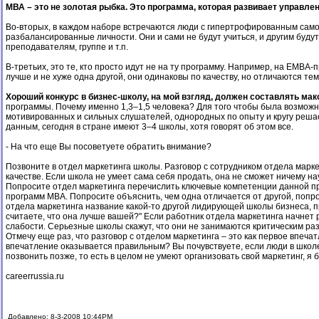
МВА – это не золотая рыбка. Это программа, которая развивает управленч
Во-вторых, в каждом наборе встречаются люди с гипертрофированным самом
разбалансированные личности. Они и сами не будут учиться, и другим буду
преподавателям, группе и т.п.
В-третьих, это те, кто просто идут не на ту программу. Например, на EMB
лучше и не хуже одна другой, они одинаковы по качеству, но отличаются 
Хороший конкурс в бизнес-школу, на мой взгляд, должен составлять мак
программы. Почему именно 1,3–1,5 человека? Для того чтобы была возможно
мотивированных и сильных слушателей, однородных по опыту и кругу решаем
данным, сегодня в стране имеют 3–4 школы, хотя говорят об этом все.
- На что еще Вы посоветуете обратить внимание?
Позвоните в отдел маркетинга школы. Разговор с сотрудником отдела марк
качестве. Если школа не умеет сама себя продать, она не сможет ничему на
Попросите отдел маркетинга перечислить ключевые компетенции данной пр
программ МВА. Попросите объяснить, чем одна отличается от другой, попр
отдела маркетинга название какой-то другой лидирующей школы бизнеса, пр
считаете, что она лучше вашей?" Если работник отдела маркетинга начнет ру
слабости. Серьезные школы скажут, что они не занимаются критическим раз
Отмечу еще раз, что разговор с отделом маркетинга – это как первое впеч
впечатление оказывается правильным? Вы почувствуете, если люди в школ
позвонить позже, то есть в целом не умеют организовать свой маркетинг, я
careerrussia.ru
Добавлено: 8-3-2008 10:44PM