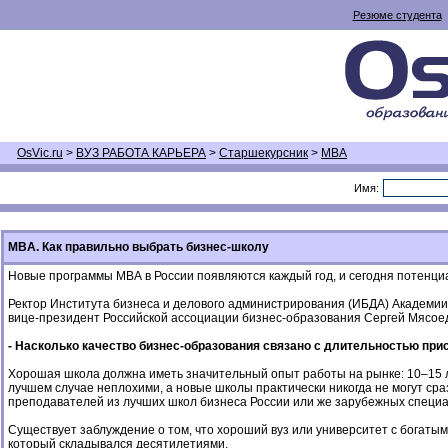
Резюме студента
OsVic.ru
>
ВУЗ РАБОТА КАРЬЕРА
>
Старшекурсник
>
MBA
Имя:
MBA. Как правильно выбрать бизнес-школу
Новые программы МВА в России появляются каждый год, и сегодня потенци
Ректор Института бизнеса и делового администрирования (ИБДА) Академии
вице-президент Российской ассоциации бизнес-образования Сергей Мясоед
- Насколько качество бизнес-образования связано с длительностью при
Хорошая школа должна иметь значительный опыт работы на рынке: 10–15 ле
лучшем случае неплохими, а новые школы практически никогда не могут ср
преподавателей из лучших школ бизнеса России или же зарубежных специа
Существует заблуждение о том, что хороший вуз или университет с богатым
который складывался десятилетиями.