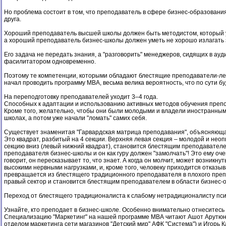
Но проблема состоит в том, что преподаватель в сфере бизнес-образован
друга.
Хороший преподаватель высшей школы должен быть методистом, который у
а хороший преподаватель бизнес-школы должен уметь не хорошо излагать з
Его задача не передать знания, а "разговорить" менеджеров, сидящих в ау
фасилитатором одновременно.
Поэтому те компетенции, которыми обладают блестящие преподаватели-лект
начал проводить программу МВА, весьма велика вероятность, что по сути 
На переподготовку преподавателей уходит 3–4 года.
Способных к адаптации и использованию активных методов обучения преп
Кроме того, желательно, чтобы они были молодыми и владели иностранным 
школах, а потом уже начали "ломать" самих себя.
Существует знаменитая "Гарвардская матрица преподавания", объясняющая
Это квадрат, разбитый на 4 секции. Верхняя левая секция – молодой и не
секцию вниз (левый нижний квадрат), становится блестящим преподавателем-
преподавателя бизнес-школы и он как гуру должен "замолчать"! Это ему оче
говорит, он пересказывает то, что знает. А когда он молчит, может возникн
высокими нервными нагрузками, и, кроме того, человеку приходится отказы
превращается из блестящего традиционного преподавателя в плохого преп
правый сектор и становится блестящим преподавателем в области бизнес-
Переход от блестящего традиционалиста к слабому нетрадиционалисту псих
Узнайте, кто преподает в бизнес-школе. Особенно внимательно отнеситес
Специализацию "Маркетинг" на нашей программе МВА читают Ашот Арутюнян
отделом маркетинга сети магазинов "Детский мир" АФК "Система") и Игорь К