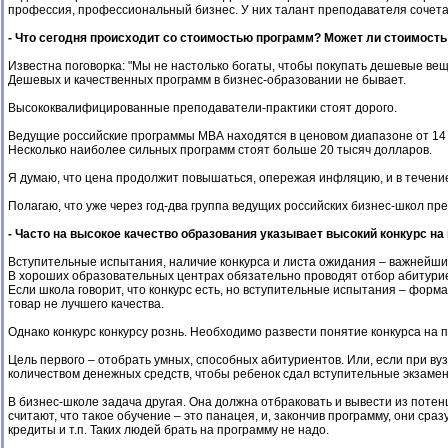
профессия, профессиональный бизнес. У них талант преподавателя сочетает
- Что сегодня происходит со стоимостью программ? Может ли стоимость
Известна поговорка: "Мы не настолько богаты, чтобы покупать дешевые вещ
Дешевых и качественных программ в бизнес-образовании не бывает.
Высококвалифицированные преподаватели-практики стоят дорого.
Ведущие российские программы МВА находятся в ценовом диапазоне от 14 
Несколько наиболее сильных программ стоят больше 20 тысяч долларов.
Я думаю, что цена продолжит повышаться, опережая инфляцию, и в течени
Полагаю, что уже через год-два группа ведущих российских бизнес-школ пр
- Часто на высокое качество образования указывает высокий конкурс н
Вступительные испытания, наличие конкурса и листа ожидания – важнейши
В хороших образовательных центрах обязательно проводят отбор абитури
Если школа говорит, что конкурс есть, но вступительные испытания – формал
товар не лучшего качества.
Однако конкурс конкурсу рознь. Необходимо развести понятие конкурса на 
Цель первого – отобрать умных, способных абитуриентов. Или, если при ву
количеством денежных средств, чтобы ребенок сдал вступительные экзаме
В бизнес-школе задача другая. Она должна отбраковать и вывести из поте
считают, что такое обучение – это панацея, и, закончив программу, они ср
кредиты и т.п. Таких людей брать на программу не надо.