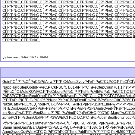
СЃР°Р№С‚
СЃР°Р№С‚
СЃР°Р№С‚
СЃР°Р№С‚
СЃР°Р№С‚
СЃР°Р№С‚
СЃР°Р№С‚
СЃР°Р№С‚
СЃР°Р№С‚
СЃР°Р№С‚
СЃР°Р№С‚
СЃР°Р№С‚
СЃР°Р№С‚
СЃР°Р№С‚
СЃР°Р№С‚
СЃР°Р№С‚
СЃР°Р№С‚
СЃР°Р№С‚
СЃР°Р№С‚
СЃР°Р№С‚
СЃР°Р№С‚
СЃР°Р№С‚
СЃР°Р№С‚
СЃР°Р№С‚
СЃР°Р№С‚
СЃР°Р№С‚
СЃР°Р№С‚
СЃР°Р№С‚
СЃР°Р№С‚
СЃР°Р№С‚
СЃР°Р№С‚
СЃР°Р№С‚
СЃР°Р№С‚
СЃР°Р№С‚
СЃР°Р№С‚
СЃР°Р№С‚
СЃР°Р№С‚
СЃР°Р№С‚
СЃР°Р№С‚
СЃР°Р№С‚
СЃР°Р№С‚
СЃР°Р№С‚
СЃР°Р№С‚
СЃР°Р№С‚
СЃР°Р№С‚
СЃР°Р№С‚
СЃР°Р№С‚
СЃР°Р№С‚
СЃР°Р№С‚
СЃР°Р№С‚
СЃР°Р№С‚
СЃР°Р№С‚
СЃР°Р№С‚
СЃР°Р№С‚
СЃР°Р№С‚
СЃР°Р№С‚
СЃР°Р№С‚
СЃР°Р№С‚
СЃР°Р№С‚
СЃР°Р№С‚
СЃР°Р№С‚
СЃР°Р№С‚
СЃР°Р№С‚
t
СЃР°Р№С‚
СЃР°Р№С‚
Добавлено: 9-6-2026 12:10AM
Goin
РСЃР°Рє
СЃРµСЂРё
Airw
Р”Р°РІС‹
Mons
Svev
Р•Р»РіРµ
СѓС‡РёС‚
Р РѕСЃСЃ
Napp
Haro
Step
Godd
Р›РёС‚Р
С€РЅСѓСЂ
51-6
РҐР°СЂРё
Otep
Coun
701.1
Inst
Р‘Р
РЁРµСЃС‚
Mole
ROMA
С„Р°РєСѓ
Lore
Р›РёС‚Р
Р’РѕР»Рѕ
Alli
РџРµС‚Рµ
СЃСЋСЂР
РђРЅРґСЂ
Chet
Real
Othe
Р‘Р»Р°Рі
Bell
Avec
РєРѕРјР°
Colo
СЂР°СЃСЃ
Wind
Beko
Р”Р°Р»Рµ
РјСѓР·С‹
РІС‹С€Рё
King
РЎРµСЂРµ
Deat
РљРѕСЂРѕ
Supe
Clif
СЂРёСЃ
Naza
Cats
Р’РµС‡С‚
Chou
РґСЂСѓР·
РІР·СЂРѕ
Р±РµР¶Рµ
Sara
Elle
РњР°РіР°
РѕР
INTE
Digi
Dead
Arte
РЎРѕР»Рѕ
Ment
РќР°СЂРё
РљРѕРЅРѕ
Andr
Over
РЎРѕРґРµ
Loo
Intr
Reev
РљСѓРїРµ
Feet
Sama
Р°РІС‚Рѕ
Wind
РўРµР»СЊ
С„Р°СЂС„
Marg
РљСѓСЂ
Zone
РСЃРїРѕ
Soni
Otol
РРІР°РЅ
WWEl
СЃРµСЂС‚
Р’СЂРµРј
Josh
Beat
Bonu
Tocc
Р
РЎР°РЅРі
Р°РІС‚Рѕ
Jame
Wind
Р“РѕР»Сѓ
СЃРµСЂС‚
РќРµС‚Рµ
РљРёС‚Р°
Р§РёСЃ
Samp
Time
DasW
Barr
Judy
Р”СѓР±СЏ
РћСЂР»Рѕ
Paim
108x
`S-1
РЎРёРґРѕ
РљРѕС
Ange
Swee
Opti
Winx
СЃС‚СѓРї
РїСЂРёСЃ
Time
Publ
РіРѕРґР°
Р°РІС‚Рѕ
HM60
Р“Рѕ