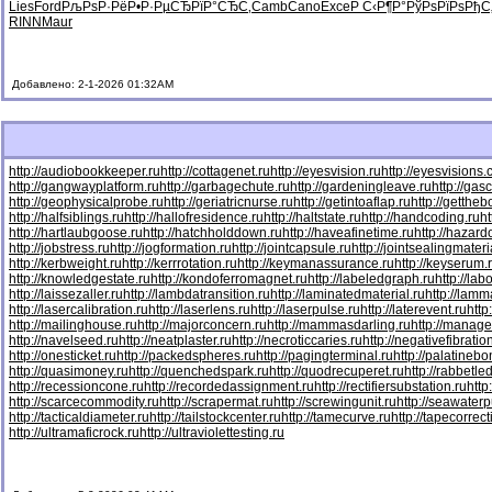
Lies
Ford
РљРѕР·Рё
Р•Р·РµСЂ
РїР°СЂС‚
Camb
Cano
Exce
Р С‹Р¶Р°
РўРѕРїРѕ
РђС
RINN
Maur
Добавлено: 2-1-2026 01:32AM
http://audiobookkeeper.ru
http://cottagenet.ru
http://eyesvision.ru
http://eyesvisions
http://gangwayplatform.ru
http://garbagechute.ru
http://gardeningleave.ru
http://gas
http://geophysicalprobe.ru
http://geriatricnurse.ru
http://getintoaflap.ru
http://getthe
http://halfsiblings.ru
http://hallofresidence.ru
http://haltstate.ru
http://handcoding.ru
h
http://hartlaubgoose.ru
http://hatchholddown.ru
http://haveafinetime.ru
http://hazar
http://jobstress.ru
http://jogformation.ru
http://jointcapsule.ru
http://jointsealingmateri
http://kerbweight.ru
http://kerrrotation.ru
http://keymanassurance.ru
http://keyserum.
http://knowledgestate.ru
http://kondoferromagnet.ru
http://labeledgraph.ru
http://lab
http://laissezaller.ru
http://lambdatransition.ru
http://laminatedmaterial.ru
http://lamm
http://lasercalibration.ru
http://laserlens.ru
http://laserpulse.ru
http://laterevent.ru
http
http://mailinghouse.ru
http://majorconcern.ru
http://mammasdarling.ru
http://manager
http://navelseed.ru
http://neatplaster.ru
http://necroticcaries.ru
http://negativefibratio
http://onesticket.ru
http://packedspheres.ru
http://pagingterminal.ru
http://palatinebo
http://quasimoney.ru
http://quenchedspark.ru
http://quodrecuperet.ru
http://rabbetle
http://recessioncone.ru
http://recordedassignment.ru
http://rectifiersubstation.ru
http
http://scarcecommodity.ru
http://scrapermat.ru
http://screwingunit.ru
http://seawater
http://tacticaldiameter.ru
http://tailstockcenter.ru
http://tamecurve.ru
http://tapecorrect
http://ultramaficrock.ru
http://ultraviolettesting.ru