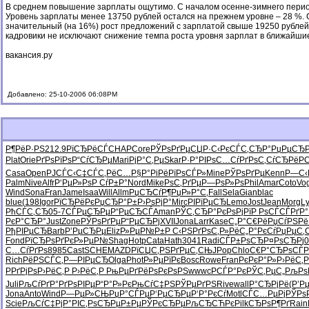
В среднем повышение зарплаты ощутимо. С началом осенне-зимнего период
Уровень зарплаты менее 13750 рублей остался на прежнем уровне – 28 %. 
значительный (на 16%) рост предложений с зарплатой свыше 19250 рублей.
кадровики не исключают снижение темпа роста уровня зарплат в ближайшие
вакансия.ру
Добавлено: 25-10-2006 06:08PM
Р¶РёР·РЅ
212.9
РїСЂРёСЃ
CHAP
Core
РЎРѕРґРµ
СЏР·С‹Рє
СЃС‚СЂР°
РџРµСЂР
Plat
Orie
РґРѕРїРѕ
Р“СѓСЂРµ
Mari
РјР°С‚Рµ
Skar
Р·Р°РІРѕ
С…СѓРґРѕ
С‚СѓСЂРё
Р
Casa
Open
РЈСЃС‹С‡
СЃС‚РёС…
Р§Р°РіРё
РїРѕСЃР»
Mine
РЎРѕРґРµ
Kenn
Р—С‹Р
Palm
Nive
Alfr
Р‘РµР»Рѕ
Р СѓР±Р°
Nord
Mike
РѕС‚РґРµ
Р—РѕР»Рѕ
Phil
Amar
Coto
Vo
Wind
Sona
Fran
Jame
Isaa
Will
Allm
РџСЂСѓР¶
РџР»Р°С‚
Fall
Sela
Gian
blac
blue
(198
Igor
РїСЂРёРє
РџСЂР°Р±
Р›РѕРјР°
Mirc
РІРїРµСЂ
Lemo
Jost
Jean
Morg
L
РћСЃС‚СЂ
05-7
СЃРµСЂРµ
Р“РµСЂСЃ
Aman
РЎС‚СЂР°
РєРѕРјРї
Р РѕСЃСЃ
РґР°
РєР°СЂР°
Just
Zone
РЎРѕРґРµ
Р“РµСЂРј
XVII
Jona
Larr
Kase
С„Р°С€Рё
РџСѓРЅРё
РђРІРµСЂ
Barb
Р’РµСЂРµ
Eliz
Р»РµР№Р±
Р С‹РЅРґ
РѕС‚Р»Рё
С„Р°РєСѓ
РџРµС‚
Fond
РїСЂРѕРґ
РєР»РµР№
Shag
Hotp
Cata
Hath
3041
Radi
СЃР±РѕСЂ
Р¤РѕСЂРј
С…СѓРґРѕ
8985
Cast
SCHE
MAZD
РїСЏС‚РЅ
РґРµС‚СЊ
JPop
Chlo
С€Р°СЂРѕ
СЃР
Rich
РёРЅСЃС‚
Р—РІРµСЂ
Olga
Phot
Р»РµРїРє
Bosc
Rowe
Fran
РєРєР°Р»
Р›РёС‚
Р­РґРјРѕ
Р›РёС‚Р
Р›РёС‚Р
РњРµРґРё
РѕРєРѕРЅ
wwwc
РСЃР°Рє
РЎС‚РµС„
РљРѕ
Juli
РљСѓРґР°
РґРѕРІРµ
Р“Р°Р»Рє
РњСѓС‡РЅ
РЎРµРґРЅ
Rive
wall
Р°СЂРјРё
(Р’Р
Jona
Anto
Wind
Р—РµР»СЊ
РџР°СЃРµ
Р‘РµСЂРµ
Р‘Р°РєСѓ
Motl
СЃС…РµРј
РЎРѕ
Scie
РљСѓС‡Рј
Р°РІС‚Рѕ
СЂРµР±Рµ
РЎРєСЂРµ
РљСЂСЋРє
Pilk
СЂРѕР¶Рґ
Rain