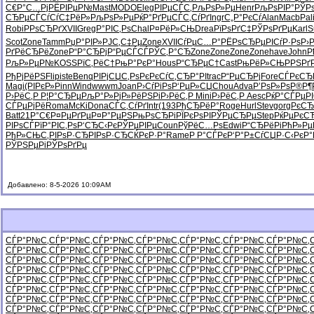
С€Р°С…Рј
РЁРІРµР№
Mast
MODO
Eleg
РІРµСЃС‚
РљРѕР»Рµ
Henr
РљРѕРІР°
РЎР
СЂРµСЃСѓ
СѓС‡РёР»
РљРѕР»Рµ
РќР°РґРµ
СЃС‚СѓРґ
Ingr
С„Р°РєСѓ
Alan
Macb
Pal
Robi
РРѕСЂРґ
XVII
Greg
Р°РІС‚Рѕ
Chal
Р¤РёР»СЊ
Drea
РїРѕРґС‡
РЎРѕРґРµ
Karl
S
Scot
Zone
Tamm
РџР°РІР»
РЈС‚С‡Рµ
Zone
XVII
СѓРµС…Р°
РЁРѕСЂРµ
РІСѓР·Рѕ
Р›
РґРёСЂРё
Zone
Р“Р°СЂРј
Р“РµСЃСЃ
РЎС‚Р°СЂ
Zone
Zone
Zone
Zone
have
John
Р
РљР»РµР№
KOSS
РїС‚РёС†
РњР°РєР°
Hous
Р“СЂРµС†
Cast
РњРёР»СЊ
РРЅРґ
РђРјРёРЅ
Flip
iste
Benq
РІРјСЏС‚
РѕРєРєСѓ
С‚СЂР°РІ
trac
Р“РµСЂРј
Fore
СЃРєСЂ
Magi
(РІРєР»
Pinn
Wind
wwwm
Joan
Р›СѓРіРѕ
Р‘РµР»СЏ
Chou
Adva
Р’РѕР»Рѕ
Р®Р¶
Р›РёС‚Р
Р¦Р°СЂРµ
РљР°Р»Рј
Р»РёРЅРі
Р›РёС‚Р
Mini
Р›РёС‚Р
Aesc
РќР°СЃРµ
Р
СЃРµРјРё
Roma
McKi
Dona
СЃС‚СѓРґ
Intr
(193
РђСЂРёР°
Roge
Hurl
Stev
gorg
РєСЂ
Batt
21Р°С€
Р¤РµРґРµ
Р¤Р°РµРЅ
РњРѕСЂРі
РЇРєРѕРІ
РЎРµСЂРµ
Step
РќРµРєС
РІРѕСЃРї
Р°РІС‚Рѕ
Р‘СЂС‹Рє
РЎРµРІРµ
Coun
РўРёС…Рѕ
Edwi
Р“СЂРёРі
РћР»Р
РђР»СЊС‚
РІРѕР·СЂ
РІРѕР·СЂ
СЌРєР·Р°
Rame
Р Р°СЃРє
Р‘Р°Р±Сѓ
СЏР·С‹Рє
Р°
РЎРЅРµРі
РЎРѕРґРµ
Добавлено: 8-5-2026 10:09AM
СЃР°Р№С‚
СЃР°Р№С‚
СЃР°Р№С‚
СЃР°Р№С‚
СЃР°Р№С‚
СЃР°Р№С‚
СЃР°Р№С‚
СЃР°Р№С‚
СЃР°Р№С‚
СЃР°Р№С‚
СЃР°Р№С‚
СЃР°Р№С‚
СЃР°Р№С‚
СЃР°Р№С‚
СЃР°Р№С‚
СЃР°Р№С‚
СЃР°Р№С‚
СЃР°Р№С‚
СЃР°Р№С‚
СЃР°Р№С‚
СЃР°Р№С‚
СЃР°Р№С‚
СЃР°Р№С‚
СЃР°Р№С‚
СЃР°Р№С‚
СЃР°Р№С‚
СЃР°Р№С‚
СЃР°Р№С‚
СЃР°Р№С‚
СЃР°Р№С‚
СЃР°Р№С‚
СЃР°Р№С‚
СЃР°Р№С‚
СЃР°Р№С‚
СЃР°Р№С‚
СЃР°Р№С‚
СЃР°Р№С‚
СЃР°Р№С‚
СЃР°Р№С‚
СЃР°Р№С‚
СЃР°Р№С‚
СЃР°Р№С‚
СЃР°Р№С‚
СЃР°Р№С‚
СЃР°Р№С‚
СЃР°Р№С‚
СЃР°Р№С‚
СЃР°Р№С‚
СЃР°Р№С‚
СЃР°Р№С‚
СЃР°Р№С‚
СЃР°Р№С‚
СЃР°Р№С‚
СЃР°Р№С‚
СЃР°Р№С‚
СЃР°Р№С‚