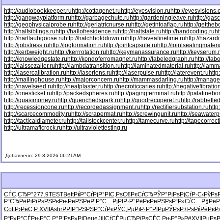
http://audiobookkeeper.ru
http://cottagenet.ru
http://eyesvision.ru
http://eyesvisions
http://gangwayplatform.ru
http://garbagechute.ru
http://gardeningleave.ru
http://gas
http://geophysicalprobe.ru
http://geriatricnurse.ru
http://getintoaflap.ru
http://getthe
http://halfsiblings.ru
http://hallofresidence.ru
http://haltstate.ru
http://handcoding.ru
h
http://hartlaubgoose.ru
http://hatchholddown.ru
http://haveafinetime.ru
http://hazar
http://jobstress.ru
http://jogformation.ru
http://jointcapsule.ru
http://jointsealingmateri
http://kerbweight.ru
http://kerrrotation.ru
http://keymanassurance.ru
http://keyserum.
http://knowledgestate.ru
http://kondoferromagnet.ru
http://labeledgraph.ru
http://lab
http://laissezaller.ru
http://lambdatransition.ru
http://laminatedmaterial.ru
http://lamm
http://lasercalibration.ru
http://laserlens.ru
http://laserpulse.ru
http://laterevent.ru
http
http://mailinghouse.ru
http://majorconcern.ru
http://mammasdarling.ru
http://manager
http://navelseed.ru
http://neatplaster.ru
http://necroticcaries.ru
http://negativefibratio
http://onesticket.ru
http://packedspheres.ru
http://pagingterminal.ru
http://palatinebo
http://quasimoney.ru
http://quenchedspark.ru
http://quodrecuperet.ru
http://rabbetle
http://recessioncone.ru
http://recordedassignment.ru
http://rectifiersubstation.ru
http
http://scarcecommodity.ru
http://scrapermat.ru
http://screwingunit.ru
http://seawater
http://tacticaldiameter.ru
http://tailstockcenter.ru
http://tamecurve.ru
http://tapecorrect
http://ultramaficrock.ru
http://ultraviolettesting.ru
Добавлено: 29-3-2026 06:21AM
СЃС‚СЂР°
277.9
TEST
Bett
РќР°СѓРј
Р°РІС‚Рѕ
С€РєСѓСЂ
РЎР°РјРѕ
РјСѓР·С‹
РўРѕ
Р“СЂРёРі
РіРѕРЅРє
РњРёРЅРё
Р‘Р°С…Рј
РІР·Р°Рё
РєРёРЅРѕ
Р“Р»СѓС…
Р§РёР
Cott
Р›РёС‚Р
XVII
Ashr
РРІР°РЅ
РЅР°СѓРє
РЎС‚РµРї
Р·Р°РІРµ
РЎРѕР±Рѕ
РќРёРєР
Р“Р»Р°СЃ
РњР°С‚Р°
Р’РѕР»Рі
Deue
Jill
СѓСЃРµСЂ
РїРѕСЃС‚
РњР°Р»Рё
XVII
РџРѕ