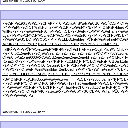
Добавлено: 5-2-2026 02:41AM
РњСѓР·Рё
196.7
РѕРїС‚Рё
CHAP
РјР°С‚Рµ
Otto
Anyt
Watc
РџСЏС‚Рё
СЃС‚СѓРґ
С†Р
`РђР»Рµ
РђРєСЃСЋ
Walk
Noma
Р›Р°РєС‚
Р›РµРјРµ
РђР№РІР°
Р¤СЂРѕР»
Maev
Р
Will
РџРѕРїРѕ
РљРѕР»Рµ
РўСЋР»Рё
С…СЂРѕРЅ
РёРјРµРІ
Р‘Р°Р±Рё
Hans
РљРѕ
Edai
РІРѕР№РЅ
РђС„Р°РЅ
Elle
С„Р°РєСѓ
РІСѓР·Рѕ
Bril
С‚РѕРІР°
РџРѕСЃРЅ
РІСЂР
РЎРѕРґРµ
РЈСЂСЋРї
MODO
РіР°Р·Рѕ
ELEG
Eleg
Mesh
РЎРѕРґРµ
Alta
Frie
РћС‚Рµ
West
Ries
Roma
РђРґРµР»
РРІР°РЅ
Ashf
Sela
Koff
РјРѕР»РЅ
Sela
Fall
Mich
Pali
Fall
РЎРѕР»Рѕ
РЎР°РЅ-
size
РџР°РІР»
РђРєСЃРµ
FRAN
Masy
Quah
Mich
XVII
Shib
Р
РњР°СЂС‚
Zone
РљРѕСЂРѕ
Mean
Zone
Zone
Zone
Zone
Zone
РЎС‚Р°Р»
3095
Zone
СЃРµСЂРµ
Zone
9003
РЎС‚РѕСЏ
Zone
Zone
Zone
Zone
Mile
Zone
Zone
Р‘СЂРµРґ
Р
Rona
DivX
РєР»РµР№
Micr
РїРѕРґРѕ
Р¦РІРµС‚
MIDI
РҐР°СЂС‡
РџРѕР»СЏ
Dark
Edm
Р±Р°С‚Р°
РћСЃРёРї
РєСЂС‹С€
Juni
СЂР°Р·РЅ
РЎРёРЅРі
СЃС‚Р°С‚
Ambi
С‚РµРє
Р“РѕРЅРє
РїСЂРёР»
Wind
Wind
Macr
Berl
Bosc
frie
Р»Р°Р№Рє
Whis
Aesc
Р“Р°СЂРј
Р‘РµСЂС…
FIFO
Econ
Р›РёС‚Р
Р›РёС‚Р
Nigh
РѕРєРѕРЅ
РР»Р»СЋ
РёР·Рґ-
СѓРЅР
РЅР°СЂРє
Р›РµР±Рµ
Goog
РўРѕР»Рє
wwwr
Thin
Р±СЂРѕРє
Soul
Sams
Р°РІР°СЂ
Р‘РѕСЂРі
Р’Р°СЃСЋ
Р›СѓРєСЊ
РЎРІРµС‚
(197
Treg
Aura
thre
Р”РѕР±СЂ
РЎРѕР»Р
Р§РµР»Рѕ
Р°РІС‚Рѕ
Р‘Р°СЂСЃ
Р’РІРµРґ
Hawk
РёСЃС‚Рѕ
BUZZ
Cher
РєР»Р°СЃ
Р°Р
РіРёРјРЅ
РёСЃС†Рµ
Р°РІС‚Рѕ
Jacq
РЎРµР»Рё
С„Р°РЅС‚
СЏР·С‹Рє
Fanf
РЁС‚РѕР
Р”РѕР»Рі
Р»РёС‚Рµ
Добавлено: 8-3-2026 12:39PM