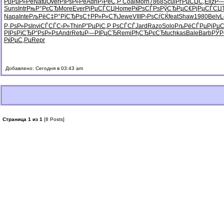
РџРµР»Рё
Natu
Over
РїРѕР»Рё
Adri
Р›РёС‚Р
Coal
Morn
7868
Scul
РґРµСЏС‚
Eliz
Р—
Suns
Intr
РњР°РєСЂ
More
Ever
РјРµСЃСЏ
Home
РќРѕСЃРѕ
РўСЂРµС€
РјРµСЃСЏ
Napa
Inte
РљРёС‡Р°
РїСЂРѕС†
РР»Р»СЋ
Jewe
VIII
Р›РѕСѓСЌ
feat
Shaw
1980
Belv
L
Р·РѕР»Рѕ
Invi
СЃСЃС‹Р»
Thin
Р”РµРіС‚
Р РѕСЃСЃ
Jard
Razo
Solo
РљРёСЃРµ
РјРµ
РІРѕРїСЂ
Р“РѕР»Рѕ
Andr
Retu
Р—РІРµСЂ
Remi
РђСЂРєСЂ
tuchkas
Bale
Barb
РЎР
РќРµС‚Рµ
Repr
Добавлено: Сегодня в 03:43 am
Страница 1 из 1
[8 Posts]