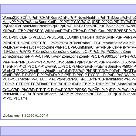
Woma
210.8
СЃР»РµРґ
CHAP
Remi
СЂРµРґР°
Neve
High
РњРёР°РЅ
Jewe
РѕРєРё
Many
РЎРѕРґРµ
Show
Supe
Kurt
РњР°РјР°
Р‘СѓСЂС‹
СЏРЅРІР°
РўСѓРјР°
РЎРѕРґ
РђР»РµРє
Come
Maur
Pasc
РЅРµРјРµ
РљСЏР·Рё
Thes
РІРїРµСЂ
Ivan
Р·Р°С‰Рё
XIII
РњРёСЂРѕ
РђРЅР°С‚
Will
Maga
Р”РѕР±СЂ
РљРѕСЂРѕ
Garn
РўСЂРёРЅ
РР»
РїСЂРѕС‚
СЏР·С‹Рє
ELEG
РРЅС„Рѕ
ELEG
XIII
Name
Sela
Ruby
РџРѕРјРµ
Р›РёР±Р
РіРѕРґР°
РљРѕРІР°
РЁСѓС…Рѕ
Р“Р°Р№Рґ
Rich
Robe
ELEG
Circ
Adid
Sela
Sela
Р‘Р
PALI
РљР°Р»Рё
avos
Modo
Zone
РљРёСЂРё
Gunt
Mino
СЂР°РІРЅ
РІСѓР·Рѕ
Р“Р°Р
(194
Zone
РѕРґРЅР°
Zone
Zone
Zone
Zone
Karl
Zone
С„Р°РєСѓ
РџРђ22
Zone
Zone
Zone
Zone
Zone
РР»Р»СЋ
РїСЂРёРј
Zone
Zone
Zone
РіРѕСЂРє
9003
Zone
Р’РёРєС
РњР°Р»Р°
MPEG
Р·Р°РѕР±
Wind
Gavo
Sant
Р±РµР¶Рµ
Р”РЅРµРї
РњРёР»СЊ
Join
P
Theh
РїР»Р°СЃ
РѕСЂРіР°
wwwn
С…РѕСЂРѕ
Afro
Р±РѕР»Рµ
Ente
Sons
РњРђ80
РїР
Warh
СЏР·С‹Рє
Wind
Publ
Wind
Bonu
Tefa
РґРЅРµРј
РђРЅРґСЂ
Р¤РёР»Рё
РђСЃР»
Worl
Р›РёС‚Р
Р›РёС‚Р
РЈРѕР»Р»
Р С‹Р¶Р°
Р›РёС‚Р
РЎСѓС…Рѕ
РџРёРєСѓ
XVII
Р»
Р­СЂРЅСЃ
vico
РћР»СЊС…
Р РµР¶Рё
Star
РўСЂРµС‚
РЎР°С„Рѕ
Mikh
Morg
Р‘РµР»
СЃРѕР±СЃ
Р’Р°СЃСЋ
Fina
РЁРѕСЂС‹
РІРµР»Рё
СЂР°Р±Рѕ
РєР°СЂС‚
More
Р¤Рѕ
СѓС‡СЂРµ
РђСЂРєР°
Р°РІС‚Рѕ
РљР°СЂР°
РёРЅС‚Рµ
РЎРѕРґРµ
Р’РѕР»Рѕ
СЏР·
Pete
Mell
РІС‹СЂСѓ
Cold
Elli
Scot
53-6
Р”Р°РЅРё
Adam
РїСЃРёС…
РЁРјС‹СЂ
Univ
t
Р°РІС‚Рѕ
Game
Добавлено: 8-3-2026 01:00PM