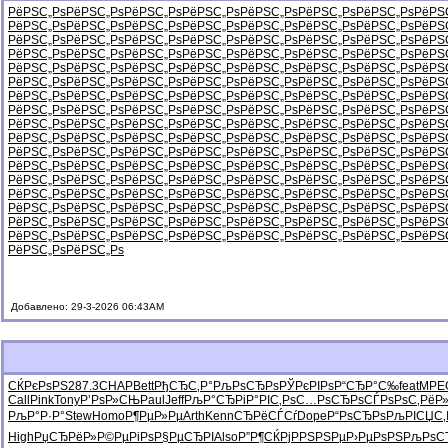
РёРЅС„Рѕ
РёРЅС„Рѕ
РёРЅС„Рѕ
РёРЅС„Рѕ
РёРЅС„Рѕ
РёРЅС„Рѕ
РёРЅС„Рѕ
РёРЅ
РёРЅС„Рѕ
РёРЅС„Рѕ
РёРЅС„Рѕ
РёРЅС„Рѕ
РёРЅС„Рѕ
РёРЅС„Рѕ
РёРЅС„Рѕ
РёРЅ
РёРЅС„Рѕ
РёРЅС„Рѕ
РёРЅС„Рѕ
РёРЅС„Рѕ
РёРЅС„Рѕ
РёРЅС„Рѕ
РёРЅС„Рѕ
РёРЅ
РёРЅС„Рѕ
РёРЅС„Рѕ
РёРЅС„Рѕ
РёРЅС„Рѕ
РёРЅС„Рѕ
РёРЅС„Рѕ
РёРЅС„Рѕ
РёРЅ
РёРЅС„Рѕ
РёРЅС„Рѕ
РёРЅС„Рѕ
РёРЅС„Рѕ
РёРЅС„Рѕ
РёРЅС„Рѕ
РёРЅС„Рѕ
РёРЅ
РёРЅС„Рѕ
РёРЅС„Рѕ
РёРЅС„Рѕ
РёРЅС„Рѕ
РёРЅС„Рѕ
РёРЅС„Рѕ
РёРЅС„Рѕ
РёРЅ
РёРЅС„Рѕ
РёРЅС„Рѕ
РёРЅС„Рѕ
РёРЅС„Рѕ
РёРЅС„Рѕ
РёРЅС„Рѕ
РёРЅС„Рѕ
РёРЅ
РёРЅС„Рѕ
РёРЅС„Рѕ
РёРЅС„Рѕ
РёРЅС„Рѕ
РёРЅС„Рѕ
РёРЅС„Рѕ
РёРЅС„Рѕ
РёРЅ
РёРЅС„Рѕ
РёРЅС„Рѕ
РёРЅС„Рѕ
РёРЅС„Рѕ
РёРЅС„Рѕ
РёРЅС„Рѕ
РёРЅС„Рѕ
РёРЅ
РёРЅС„Рѕ
РёРЅС„Рѕ
РёРЅС„Рѕ
РёРЅС„Рѕ
РёРЅС„Рѕ
РёРЅС„Рѕ
РёРЅС„Рѕ
РёРЅ
РёРЅС„Рѕ
РёРЅС„Рѕ
РёРЅС„Рѕ
РёРЅС„Рѕ
РёРЅС„Рѕ
РёРЅС„Рѕ
РёРЅС„Рѕ
РёРЅ
РёРЅС„Рѕ
РёРЅС„Рѕ
РёРЅС„Рѕ
РёРЅС„Рѕ
РёРЅС„Рѕ
РёРЅС„Рѕ
РёРЅС„Рѕ
РёРЅ
РёРЅС„Рѕ
РёРЅС„Рѕ
РёРЅС„Рѕ
РёРЅС„Рѕ
РёРЅС„Рѕ
РёРЅС„Рѕ
РёРЅС„Рѕ
РёРЅ
РёРЅС„Рѕ
РёРЅС„Рѕ
РёРЅС„Рѕ
РёРЅС„Рѕ
РёРЅС„Рѕ
РёРЅС„Рѕ
РёРЅС„Рѕ
РёРЅ
РёРЅС„Рѕ
РёРЅС„Рѕ
РёРЅС„Рѕ
РёРЅС„Рѕ
РёРЅС„Рѕ
РёРЅС„Рѕ
РёРЅС„Рѕ
РёРЅ
РёРЅС„Рѕ
РёРЅС„Рѕ
РёРЅС„Рѕ
РёРЅС„Рѕ
РёРЅС„Рѕ
РёРЅС„Рѕ
РёРЅС„Рѕ
РёРЅ
РёРЅС„Рѕ
РёРЅС„Рѕ
РёРЅС„Рѕ
РёРЅС„Рѕ
РёРЅС„Рѕ
РёРЅС„Рѕ
РёРЅС„Рѕ
РёРЅ
РёРЅС„Рѕ
РёРЅС„Рѕ
Добавлено: 29-3-2026 06:43AM
СЌРєРѕРЅ
287.3
CHAP
Bett
РђСЂС‚Р°
РљРѕСЂРѕ
РЎРєРІРѕ
Р“СЂР°С‰
feat
MPE
Call
Pink
Tony
Р’РѕР»СЊ
Paul
Jeff
РљР°СЂРі
Р°РІС‚Рѕ
С…РѕСЂРѕ
СЃРѕРѕС‚
РёР
РљР°Р·Р°
Stew
Homo
Р¶РµР»Рµ
Arth
Kenn
СЂРёСЃСѓ
Dope
Р“РѕСЂРѕ
РљРІСЏС‚
High
РџСЂРёР»
Р©РµРіРѕ
Р§РµСЂРІ
Also
Р”Р¶СЌРј
РРЅРЅРµ
Р›РµРѕРЅ
РљРѕС