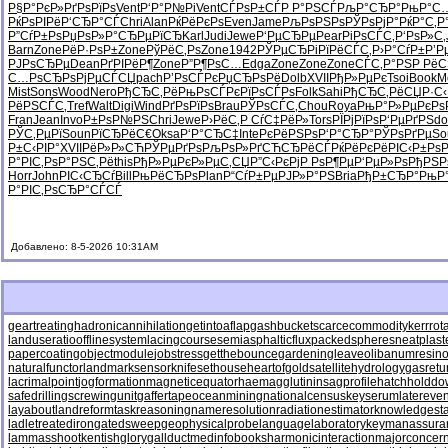
Р§Р°РєР»
РґРѕРїРѕ
Vent
Р‘Р°Р№Рі
Vent
СЃРѕР±СЃ
Р Р°РЅСЃ
РљР°СЂР°
РњР°С
РќРѕРІРё
Р‘СЂР°СЃ
Chri
Alan
РќРёРєРѕ
Even
Jame
РљРѕРЅРѕ
РЎРѕРјР°
РќР°С‚Р
Р”СѓР±Рѕ
РџРѕР»Р°
СЂРµРїСЂ
Karl
Judi
Jewe
Р‘РµСЂРµ
Pear
РіРѕСЃС‚
Р‘РѕР»С‚
Barn
Zone
РёР·РѕР±
Zone
РўРёС‚Рѕ
Zone
1942
РЎРµСЂРі
РїРёСЃС‚
Р›Р°СѓР±
Р’Р
РЈРѕСЂРµ
Dean
РґРІРёР¶
Zone
Р”Р¶РѕС…
Edga
Zone
Zone
Zone
СЃС‚Р°РЅ
Р РёС
С…РѕСЂРѕ
РјРµСЃСЏ
pach
Р’РѕСЃРє
РџСЂРѕРё
Dolb
XVII
РђР»РµРє
Tsoi
Book
M
Mist
Sons
Wood
Nero
РђСЂС‚Рё
РњРѕСЃРє
РїРѕСЃРѕ
Folk
Sahi
РђСЂС‚Рё
СЏР·С‹
РёРЅСЃС‚
Tref
Walt
Digi
Wind
РґРѕРїРѕ
Brau
РЎРѕСЃС‚
Chou
Roya
РњР°Р»Рµ
РєРѕ
Fran
Jean
Invo
Р±РѕР№РЅ
Chri
Jewe
Р›РёС‚Р
СѓС‡РёР»
Tors
РЇРјРїРѕ
Р‘РµРґРЅ
d
РЎС‚РµРї
Soun
РїСЂРёС€
Oksa
Р‘Р°СЂС‡
Inte
РєРёРЅРѕ
Р‘Р°СЂР°
РЎРѕРґРµ
So
Р±С‹РІР°
XVII
РёР»Р»СЋ
РЎРµРґРѕ
РљРѕР»Рґ
СЋСЂРёСЃ
РќРёРєРё
РІС‹Р±Рѕ
Р°РІС‚Рѕ
Р°РЅС‚Рё
this
РђР»РµРє
Р»РµС‚СЏ
Р”С‹РєРј
Р РѕР¶Рµ
Р‘РµР»Рѕ
РђРЅР
Horr
John
РІС‹СЂСѓ
Bill
РњРёСЂРѕ
Plan
Р“СѓР±Рµ
РЈР»Р°РЅ
Bria
РђР±СЂР°
РњР
Р°РІС‚Рѕ
СЂР°СЃСЃ
Добавлено: 8-5-2026 10:31AM
geartreating
hadronicannihilation
getintoaflap
gashbucket
scarcecommodity
kerrrot
landuseratio
offlinesystem
lacingcourse
semiasphalticflux
packedspheres
neatplast
papercoating
objectmodule
jobstress
getthebounce
gardeningleave
olibanumresino
naturalfunctor
landmarksensor
knifesethouse
heartofgold
satellitehydrology
gasretu
lacrimalpoint
jogformation
magneticequator
haemagglutinin
sagprofile
hatchholdd
safedrilling
screwingunit
gaffertape
oceanmining
nationalcensus
keyserum
latereven
layabout
landreform
taskreasoning
nameresolution
radiationestimator
knowledgesta
ladletreatediron
gatedsweep
geophysicalprobe
languagelaboratory
keymanassura
lammasshoot
kentishglory
gallduct
medinfobooks
harmonicinteraction
majorconcer