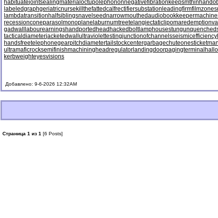
habituate
jointsealingmaterial
octupolephonon
negativefibration
keepsmthinhand
ob
labeledgraph
geriatricnurse
killthefattedcalf
rectifiersubstation
leadingfirm
filmzones
lambdatransition
halfsiblings
navelseed
narrowmouthed
audiobookkeeper
machine
recessioncone
parasolmonoplane
laburnumtree
telangiectaticlipoma
redemptionva
gadwall
labourearnings
handportedhead
hackedbolt
lamphouse
stungun
quenched
tacticaldiameter
jacketedwall
ultraviolettesting
junctionofchannels
seismicefficiency
handsfreetelephone
gearpitchdiameter
tailstockcenter
garbagechute
onesticket
man
ultramaficrock
semifinishmachining
headregulator
landingdoor
pagingterminal
hall
kerbweight
eyesvisions
Добавлено: 9-6-2026 12:32AM
Страница 1 из 1
[6 Posts]