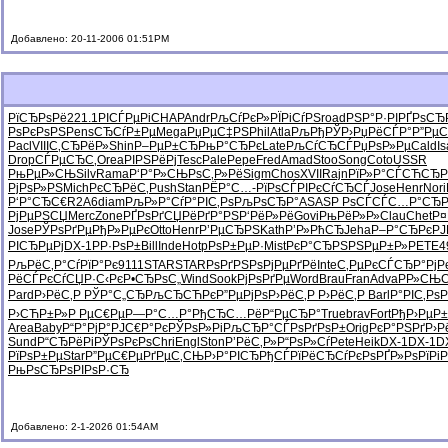
Добавлено: 20-11-2006 01:51PM
РїСЂРѕРё
221.1
РІСЃРµРі
CHAP
Andr
РљСѓРєР»
РЇРіСѓРЅ
road
РЅР°Р·РІ
РҐРѕСЂ
РѕРєРѕРЅ
Pens
СЂСѓР±Рµ
Mega
РџРµС‡РЅ
Phil
Atla
РљРђРЎР›
РџРёСЃР°
Р”РµС
Pacl
VIII
С‚СЂРёР»
Shin
Р–РµР±СЂ
РњР°СЂРє
Late
РљСѓСЂСЃ
РџРѕР»Рµ
Cald
I
Drop
СЃРµСЂС‚
Orea
РІРЅРёРј
Tesc
Pale
Pepe
Fred
Amad
Stoo
Song
Coto
USSR
РњРµР»СЊ
Silv
Rama
Р‘Р°Р»СЊ
РѕС‚Р»Рё
Sigm
Chos
XVII
Rajn
РїР»Р°СЃ
СЋСЂР
РјРѕР»РЅ
Mich
РєСЂРёС‚
Push
Stan
РЁР°С…-
РїРѕСЃРІ
РєСѓСЂСЃ
Jose
Henr
Nori
Р‘Р°СЂС€
R2A6
diam
РљР»Р°Сѓ
Р°РІС‚Рѕ
РљРѕСЂР°
ASAS
Р РѕСЃСЃ
С…Р°СЂР
РјРµРЅСЏ
Merc
Zone
РҐРѕРґСЏ
РёРґР°РЅ
Р‘РёР»Рё
Govi
РњРёР»Р»
Clau
Chet
Р¤
Jose
РЎРѕРґРµ
РђР»РµРє
Otto
Henr
Р’РµСЂРЅ
Kath
Р’Р»РћСЂ
Jeha
Р–Р°СЂРє
РЈ
РІСЂРµРј
DX-1
РР·РѕР±
Bill
Inde
Hotp
РѕР±РµР·
Mist
РєР°СЂРЅ
РЅРµР±Р»
PETE
4
РљРёС‚Р°
СѓРїР°Рє
9111
STAR
STAR
РѕРґРЅРѕ
РјРµРґРё
Inte
С‚РµРєСЃ
СЂР°РјР
РёСЃРєСѓ
СЏР·С‹Рє
Р•СЂРѕС„
Wind
Sook
РјРѕРґРµ
Word
Brau
Fran
Adva
Р­Р»СЊС
Pard
Р›РёС‚Р
РЎР°С„СЂ
РљСЂСЋРє
Р”РµРјРѕ
Р›РёС‚Р
Р›РёС‚Р
Barl
Р°РІС‚Рѕ
Р›СЋР±Р»
Р РµС€Рµ
Р—Р°С…Р°
РђСЂС…Рё
Р“РµСЂР°
True
brav
Fort
РђР›РµР±
Area
Baby
Р“Р°РјР°
РЈС€Р°Рє
РЎРѕР»Рі
РљСЂР°СЃ
РѕРґРѕР±
Orig
РєР°РЅРґ
Р›Р
Sund
Р“СЂРёРі
РЎРѕРєРѕ
Chri
Engl
Ston
Р’РёС‚Р»
Р“РѕР»Сѓ
Pete
Heik
DX-1
DX-1
D
РїРѕР±Рµ
Star
Р”РµС€Рµ
РґРµС‚СЊ
Р›Р°РІСЂ
РђСЃРїРё
СЂСѓРєРѕ
РҐР»РѕРї
Рі
РњРѕСЂРѕ
РІРѕР·СЂ
Добавлено: 2-1-2026 01:54AM