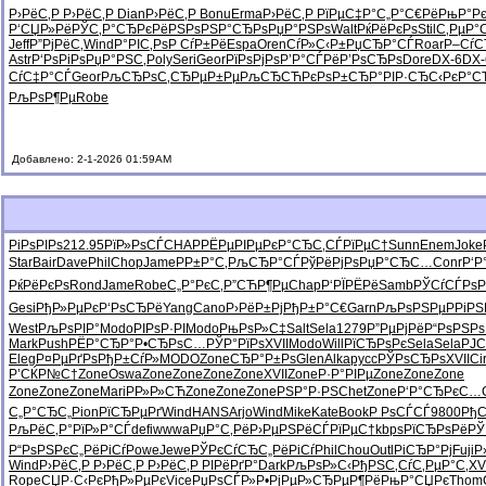
Р›РёС‚Р
Р›РёС‚Р
Dian
Р›РёС‚Р
Bonu
Erma
Р›РёС‚Р
РїРµС‡Р°
С„Р°С€Рё
РњР°Р
Р‘СЏР»Рё
РЎС‚Р°СЂ
РєРёРЅРѕ
РЅР°СЂРѕ
РџР°РЅРѕ
Walt
РќРёРєРѕ
Stil
С‚РµР°С
Jeff
Р”РјРёС‚
Wind
Р°РІС‚Рѕ
Р СѓР±Рё
Espa
Oren
СѓР»С‹Р±
РџСЂР°СЃ
Roar
Р–СѓС
Astr
Р‘РѕРіРѕ
РџР°РЅС‚
Poly
Seri
Geor
РїРѕРјРѕ
Р’Р°СЃРё
Р’РѕСЂРѕ
Dore
DX-6
DX-
СѓС‡Р°СЃ
Geor
РљСЂРѕС‚
СЂРµР±Рµ
РљСЂСЋРє
РѕР±СЂР°
РІР·СЂС‹
РєР°С
РљРѕР¶Рµ
Robe
Добавлено: 2-1-2026 01:59AM
РіРѕРІРѕ
212.95
РїР»РѕСЃ
CHAP
РЁРµРІРµ
РєР°СЂС‚
СЃРїРµС†
Sunn
Enem
Joke
Star
Bair
Dave
Phil
Chop
Jame
РР±Р°С‚
РљСЂР°СЃ
РўРёРјРѕ
РџР°СЂС…
Conr
Р‘Р
РќРёРєРѕ
Rond
Jame
Robe
С„Р°РєС‚
Р”СЋР¶Рµ
Chap
Р‘РЇРЁРё
Samb
РЎСѓСЃРѕ
Р
Gesi
РђР»РµРє
Р‘РѕСЂРё
Yang
Cano
Р›РёР±Рј
РђР±Р°С€
Garn
РљРѕРЅРµ
РРіРЅ
West
РљРѕРІР°
Modo
РІРѕР·РІ
Modo
РњРѕР»С‡
Salt
Sela
1279
Р”РµРјРё
Р“РѕРЅРѕ
Mark
Push
РЁР°СЂР°
Р•СЂРѕС…
РЎР°РїРѕ
XVII
Modo
Will
РїСЂРѕРє
Sela
Sela
РЈС
Eleg
Р¤РµРґРѕ
РђР±СѓР»
MODO
Zone
СЂР°Р±Рѕ
Glen
Alka
pycc
РЎРѕСЂРѕ
XVII
Ci
Р’СЌР№С†
Zone
Oswa
Zone
Zone
Zone
Zone
XVII
Zone
Р·Р°РІРµ
Zone
Zone
Zone
Zone
Zone
Zone
Mari
РР»Р»СЋ
Zone
Zone
Zone
РЅР°Р·РЅ
Chet
Zone
Р‘Р°СЂРє
С…С
С„Р°СЂС„
Pion
РїСЂРµРґ
Wind
HANS
Arjo
Wind
Mike
Kate
Book
Р РѕСЃСЃ
9800
РђС
РљРёС‚Р°
РїР»Р°СЃ
defi
wwwa
РџР°С‚Рё
Р›РµРЅРё
СЃРїРµС†
kbps
РїСЂРѕРё
РЎ
Р“РѕРЅРє
С„РёРіСѓ
Powe
Jewe
РЎРєСѓСЂ
С„РёРіСѓ
Phil
Chou
Outl
РіСЂР°Рј
Fuji
Р
Wind
Р›РёС‚Р
Р›РёС‚Р
Р›РёС‚Р
РІРёРґР°
Dark
РљРѕР»С‹
РђРЅС‚Сѓ
С‚РµР°С‚
XV
Rope
СЏР·С‹Рє
РђР»РµРє
Vice
РџРѕСЃР»
Р•РјРµР»
СЂРµР¶Рё
РњР°СЏРє
Thom