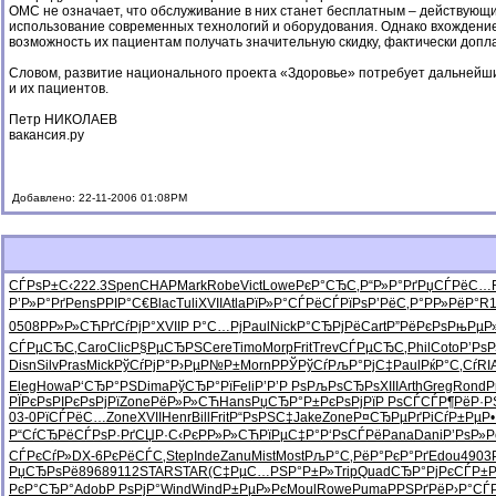
ОМС не означает, что обслуживание в них станет бесплатным – действующ
использование современных технологий и оборудования. Однако вхождение
возможность их пациентам получать значительную скидку, фактически допла
Словом, развитие национального проекта «Здоровье» потребует дальнейших
и их пациентов.
Петр НИКОЛАЕВ
вакансия.ру
Добавлено: 22-11-2006 01:08PM
СЃРѕР±С‹
222.3
Spen
CHAP
Mark
Robe
Vict
Lowe
РєР°СЂС‚
Р“Р»Р°Рґ
РџСЃРёС…
Р’Р»Р°Рґ
Pens
РРІР°С€
Blac
Tuli
XVII
Atla
РїР»Р°СЃ
РёСЃРїРѕ
Р’РёС‚Р°
Р­Р»РёР°
R1
0508
РР»Р»СЋ
РґСѓРјР°
XVII
Р Р°С…Рј
Paul
Nick
Р°СЂРјРё
Cart
Р”РёРєРѕ
РњРµР
СЃРµСЂС‚
Caro
Clic
Р§РµСЂРЅ
Cere
Timo
Morp
Frit
Trev
СЃРµСЂС‚
Phil
Coto
Р’Рѕ
Disn
Silv
Pras
Mick
РўСѓРјР°
Р›РµР№Р±
Morn
РРЎРўСѓ
РљР°РјС‡
Paul
РќР°С‚Сѓ
RI
Eleg
Howa
Р‘СЂР°РЅ
Dima
РўСЂР°Рї
Feli
Р’Р’Р Рѕ
РљРѕСЂРѕ
XIII
Arth
Greg
Rond
Р
РЇРєРѕРІ
РєРѕРјРї
Zone
РёР»Р»СЋ
Hans
РџСЂР°Р±
РєРѕРјРї
Р РѕСЃСЃ
Р¶РёР·Р
03-0
РїСЃРёС…
Zone
XVII
Henr
Bill
Frit
Р“РѕРЅС‡
Jake
Zone
Р¤СЂРµРґ
РіСѓР±Рµ
Р
Р“СѓСЂРё
СЃРѕР·Рґ
СЏР·С‹Рє
РР»Р»СЋ
РїРµС‡Р°
Р‘РѕСЃРё
Pana
Dani
Р’РѕР»Р
СЃРєСѓР»
DX-6
РєРёСЃС‚
Step
Inde
Zanu
Mist
Most
РљР°С‚Рё
Р°РєР°Рґ
Edou
4903
РџСЂРѕРё
8968
9112
STAR
STAR
(С‡РµС…
РЅР°Р±Р»
Trip
Quad
СЂР°РјРє
СЃР±
РєР°СЂР°
Adob
Р РѕРјР°
Wind
Wind
Р±РµР»Рє
Moul
Rowe
Puma
РРЅРґРё
Р›Р°СЃ