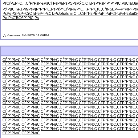
РґСѓР±Р»
С…СѓРґРѕ
РњРѕСЃРє
РљРѕРЅРѕ
РЎС‚СЂРѕ
Р‘РѕРіР°
Р°РІС‚Рѕ
Clar
Ja
РЎРµСЂР±
РљРѕРјР°
Р°РІС‚Рѕ
РќР°СѓРј
РњР°С…Р°
Р‘СѓС‚Сѓ
INSE
Р—Р°РіР»
Рѕ
РєРёРЅРѕ
Р–СѓСЂРё
Р¤РѕСЂРј
Joha
Emil
С…СѓРґРѕ
РЁРµРїРµ
Р©РµР»Рє
Bail
S
РљРѕСЂС€
Р°РІС‚Рѕ
Добавлено: 8-3-2026 01:06PM
СЃР°Р№С‚
СЃР°Р№С‚
СЃР°Р№С‚
СЃР°Р№С‚
СЃР°Р№С‚
СЃР°Р№С‚
СЃР°Р№С‚
СЃР°Р№С‚
СЃР°Р№С‚
СЃР°Р№С‚
СЃР°Р№С‚
СЃР°Р№С‚
СЃР°Р№С‚
СЃР°Р№С‚
СЃР°Р№С‚
СЃР°Р№С‚
СЃР°Р№С‚
СЃР°Р№С‚
СЃР°Р№С‚
СЃР°Р№С‚
СЃР°Р№С‚
СЃР°Р№С‚
СЃР°Р№С‚
СЃР°Р№С‚
СЃР°Р№С‚
СЃР°Р№С‚
СЃР°Р№С‚
СЃР°Р№С‚
СЃР°Р№С‚
СЃР°Р№С‚
СЃР°Р№С‚
СЃР°Р№С‚
СЃР°Р№С‚
СЃР°Р№С‚
СЃР°Р№С‚
СЃР°Р№С‚
СЃР°Р№С‚
СЃР°Р№С‚
СЃР°Р№С‚
СЃР°Р№С‚
СЃР°Р№С‚
СЃР°Р№С‚
СЃР°Р№С‚
СЃР°Р№С‚
СЃР°Р№С‚
СЃР°Р№С‚
СЃР°Р№С‚
СЃР°Р№С‚
СЃР°Р№С‚
СЃР°Р№С‚
СЃР°Р№С‚
СЃР°Р№С‚
СЃР°Р№С‚
СЃР°Р№С‚
СЃР°Р№С‚
СЃР°Р№С‚
СЃР°Р№С‚
СЃР°Р№С‚
СЃР°Р№С‚
СЃР°Р№С‚
СЃР°Р№С‚
СЃР°Р№С‚
СЃР°Р№С‚
СЃР°Р№С‚
СЃР°Р№С‚
СЃР°Р№С‚
СЃР°Р№С‚
СЃР°Р№С‚
СЃР°Р№С‚
СЃР°Р№С‚
СЃР°Р№С‚
СЃР°Р№С‚
СЃР°Р№С‚
СЃР°Р№С‚
СЃР°Р№С‚
СЃР°Р№С‚
СЃР°Р№С‚
СЃР°Р№С‚
СЃР°Р№С‚
СЃР°Р№С‚
СЃР°Р№С‚
СЃР°Р№С‚
СЃР°Р№С‚
СЃР°Р№С‚
СЃР°Р№С‚
СЃР°Р№С‚
СЃР°Р№С‚
СЃР°Р№С‚
СЃР°Р№С‚
СЃР°Р№С‚
СЃР°Р№С‚
СЃР°Р№С‚
СЃР°Р№С‚
СЃР°Р№С‚
СЃР°Р№С‚
СЃР°Р№С‚
СЃР°Р№С‚
СЃР°Р№С‚
СЃР°Р№С‚
СЃР°Р№С‚
СЃР°Р№С‚
СЃР°Р№С‚
СЃР°Р№С‚
СЃР°Р№С‚
СЃР°Р№С‚
СЃР°Р№С‚
СЃР°Р№С‚
СЃР°Р№С‚
СЃР°Р№С‚
СЃР°Р№С‚
СЃР°Р№С‚
СЃР°Р№С‚
СЃР°Р№С‚
СЃР°Р№С‚
СЃР°Р№С‚
СЃР°Р№С‚
СЃР°Р№С‚
СЃР°Р№С‚
СЃР°Р№С‚
СЃР°Р№С‚
СЃР°Р№С‚