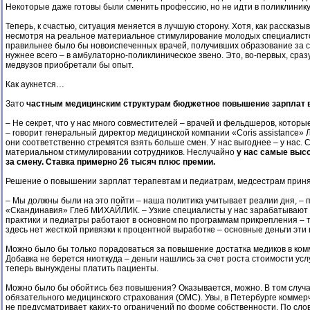
Некоторые даже готовы были сменить профессию, но не идти в поликлинику
Теперь, к счастью, ситуация меняется в лучшую сторону. Хотя, как расска
несмотря на реальное материальное стимулирование молодых специалистов
правильнее было бы новоиспеченных врачей, получивших образование за сче
нужнее всего – в амбулаторно-поликлиническое звено. Это, во-первых, сраз
медвузов приобретали бы опыт.
Как аукнется…
Зато
частным медицинским структурам бюджетное повышение зарплат в
– Не секрет, что у нас много совместителей – врачей и фельдшеров, котор
– говорит генеральный директор медицинской компании «Coris assistance» 
они соответственно стремятся взять больше смен. У нас выгоднее – у нас.
материальном стимулировании сотрудников. Неслучайно
у нас самые высо
за смену. Ставка примерно 26 тысяч плюс премии.
Решение о повышении зарплат терапевтам и педиатрам, медсестрам принял
– Мы должны были на это пойти – наша политика учитывает реалии дня, – 
«Скандинавия» Глеб МИХАЙЛИК. – Узкие специалисты у нас зарабатывают н
практики и педиатры работают в основном по программам прикрепления – 
здесь нет жесткой привязки к процентной выработке – основные деньги эти 
Можно было бы только порадоваться за повышение достатка медиков в комм
Добавка не берется ниоткуда – деньги нашлись за счет роста стоимости усл
теперь вынуждены платить пациенты.
Можно было бы обойтись без повышения? Оказывается, можно. В том случае
обязательного медицинского страхования (ОМС). Увы, в Петербурге комме
не предусматривает каких-то ограничений по форме собственности. По сло