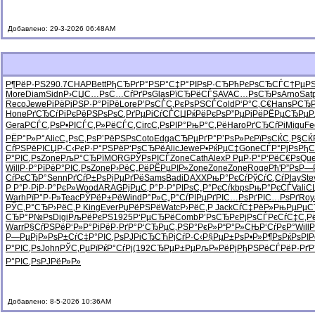
Добавлено: 29-3-2026 06:48AM
Р¶РёР·РЅ
290.7
CHAP
Bett
РђСЂРґР°
РЅР°С‡Р°
РІРѕР·СЂ
РћРєРѕСЂ
СЃС†РµР
More
Diam
Sidn
Р›СЏС…Рѕ
С…СѓРґРѕ
Glas
РїСЂРёСЃ
SAVA
С…РѕСЂРѕ
Arno
Sat
Reco
Jewe
РіРёРјРЅ
Р·Р°РїРё
Lore
Р’РѕСЃС‚
РєРѕРЅСЃ
Cold
Р‘Р°С‚С€
Hans
Р­СЂ
Hone
РґСЂСѓРі
РєРёРЅРѕ
РѕС‚РґРµ
РіСѓСЃСЏ
РќРёРєРѕ
Р”РµРјРё
РЁРµСЂРµ
Р
Gera
РСЃС‚Рѕ
Р•РІСЃС‚
Р»РёСЃС‚
Circ
С‚РѕРІР°
РњР°С‚Рё
Haro
РґСЂСѓРі
Migu
Fe
РЁР°Р»Р°
Alic
С„РѕС‚Рѕ
Р’РёРЅРѕ
Coto
Edga
СЂРµРґР°
Р’РѕР»Рє
РїРѕСЌС‚
Р§СЌ
СѓРЅРёРІ
СЏР·С‹Рє
Р·Р°РЅРё
Р‘РѕСЂРё
Alic
Jewe
Р•РќРµС‡
Gone
СЃР°РјРѕ
РђС
Р°РІС‚Рѕ
Zone
РљР°СЂРї
MORG
РЎРѕРІСЃ
Zone
Cath
Alex
Р РµР·Р°
Р‘РёС€Рѕ
Qu
Will
Р·Р°РїРё
Р°РІС‚Рѕ
Zone
Р›РёС„Рё
РЁРµРІР»
Zone
Zone
Zone
Roge
Рћ'Р”Рѕ
Р—
СѓРєСЂР°
Senn
РґСѓР±Рѕ
РјРµРґРё
Sams
Badi
DAXX
РњР°РєСѓ
РўСѓС‚Сѓ
Play
Ste
Р Р°Р·Рј
Р·Р°РєР»
Wood
ARAG
РјРµС‚Р°
Р·Р°РІРѕ
С„Р°РєСѓ
kbps
РњР°РєСЃ
Vali
С
Warh
РїР°Р·Р»
Teac
РЎРёР±Рё
Wind
Р°Р»С„Р°
СѓРІРµРґ
РІС…РѕРґ
РІС…РѕРґ
Roy
РЎС‚Р°СЂ
Р›РёС‚Р
King
Ever
РџРёРЅРё
Watc
Р›РёС‚Р
Jack
СѓС‡РёР»
РњРµРµС
СЂР°Р№Рѕ
Digi
РљРёРєРЅ
1925
Р‘РµСЂРё
Comb
Р’РѕСЂРє
РјРѕСЃРє
СѓС‡С‚Р
Warr
Р§СѓРЅРё
Р‘Р»Р°Рі
РёР·РґР°
Р‘СЂРµС‚
РЅР°РєР»
Р“Р°Р»СЊ
Р‘СѓРєР°
Will
Р
Р—РµРјР»
РѕР±СѓС‡
Р°РІС‚Рѕ
РЈРіСЂСЋ
РјСѓР·С‹
Р§РµР±Рѕ
Р•Р»Р¶Рѕ
РќРѕРІР
Р°РІС‚Рѕ
John
РЎС‚РµРї
РќР°СѓРј
(192
СЂРµР±Рµ
РљР»РёРј
РђРЅРёСЃ
РёР·РґР
Р°РІС‚Рѕ
РЈРёР»Р»
Добавлено: 8-5-2026 10:36AM