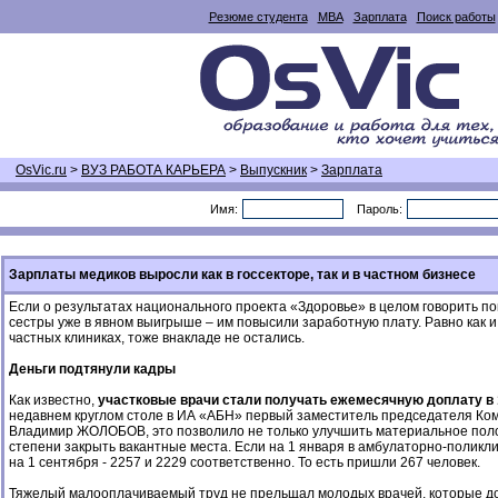
Резюме студента
MBA
Зарплата
Поиск работы
OsVic.ru
>
ВУЗ РАБОТА КАРЬЕРА
>
Выпускник
>
Зарплата
Имя:
Пароль:
Зарплаты медиков выросли как в госсекторе, так и в частном бизнесе
Если о результатах национального проекта «Здоровье» в целом говорить по
сестры уже в явном выигрыше – им повысили заработную плату. Равно как 
частных клиниках, тоже внакладе не остались.
Деньги подтянули кадры
Как известно,
участковые врачи стали получать ежемесячную доплату в 
недавнем круглом столе в ИА «АБН» первый заместитель председателя Ко
Владимир ЖОЛОБОВ, это позволило не только улучшить материальное полож
степени закрыть вакантные места. Если на 1 января в амбулаторно-поликли
на 1 сентября - 2257 и 2229 соответственно. То есть пришли 267 человек.
Тяжелый малооплачиваемый труд не прельщал молодых врачей, которые до 