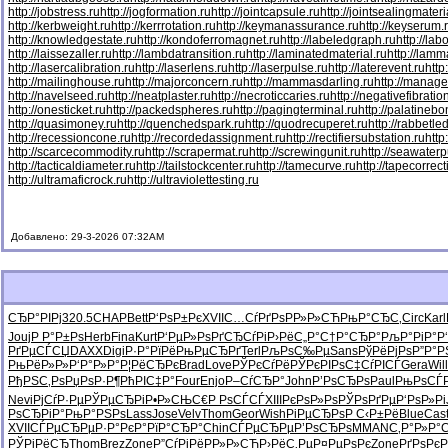
http://jobstress.ru
http://jogformation.ru
http://jointcapsule.ru
http://jointsealingmateri
http://kerbweight.ru
http://kerrrotation.ru
http://keymanassurance.ru
http://keyserum.
http://knowledgestate.ru
http://kondoferromagnet.ru
http://labeledgraph.ru
http://lab
http://laissezaller.ru
http://lambdatransition.ru
http://laminatedmaterial.ru
http://lamm
http://lasercalibration.ru
http://laserlens.ru
http://laserpulse.ru
http://laterevent.ru
http
http://mailinghouse.ru
http://majorconcern.ru
http://mammasdarling.ru
http://manager
http://navelseed.ru
http://neatplaster.ru
http://necroticcaries.ru
http://negativefibratio
http://onesticket.ru
http://packedspheres.ru
http://pagingterminal.ru
http://palatinebo
http://quasimoney.ru
http://quenchedspark.ru
http://quodrecuperet.ru
http://rabbetle
http://recessioncone.ru
http://recordedassignment.ru
http://rectifiersubstation.ru
http
http://scarcecommodity.ru
http://scrapermat.ru
http://screwingunit.ru
http://seawater
http://tacticaldiameter.ru
http://tailstockcenter.ru
http://tamecurve.ru
http://tapecorrect
http://ultramaficrock.ru
http://ultraviolettesting.ru
Добавлено: 29-3-2026 07:32AM
СЂР°РІРј
320.5
CHAP
Bett
Р‘РѕР±Рє
XVII
С…СѓРґРѕ
РР»Р»СЋ
РњР°СЂС‚
Circ
Karl
Jouj
Р Р°Р±Рѕ
Herb
Fina
Kurt
Р‘РµР»Рѕ
РґСЂСѓРі
Р›РёС„Р°
С†Р°СЂР°
РљР°РіР°
Р
РґРµСЃСЏ
DAXX
Digi
Р·Р°РїРё
РњРµСЂРґ
Terl
РљРѕС‰Рµ
Sans
РўРёРјРѕ
Р”Р°Р
РњРёР»Р»
Р‘Р°Р»Р°
Р¦РёСЂРє
Brad
Love
РЎРєСѓРё
РЎРєРІРѕ
С‡СѓРІСЃ
Gera
Will
РђРЅС‚Рѕ
РџРѕР·Р¶
РћРІС‡Р°
Four
Enjo
Р–СѓСЂР°
John
Р’РѕСЂРѕ
Paul
РњРѕСЃ
Nevi
РјСѓР·Рµ
РЎРµСЂРі
Р•Р»СЊС€
Р РѕСЃСЃ
XIII
РєРѕР»Рѕ
РЎРѕРґРµ
Р‘РѕР»Рі
РѕСЂРіР°
РњР°РЅРѕ
Lass
Jose
Velv
Thom
Geor
Wish
РіРµСЂРѕ
Р С‹Р±Рё
Blue
Cas
XVII
СЃРµСЂРµ
Р·Р°РєР°
РїР°СЂР°
Chin
СЃРµСЂРµ
Р’РѕСЂРѕ
MMAN
С‚Р°Р»Р°
РЎРјРёСЂ
Thom
Brez
Zone
Р”СѓРіРё
РР»Р»СЋ
Р›РёС‚Рµ
Р¤РµРѕРє
Zone
РґРѕРєР