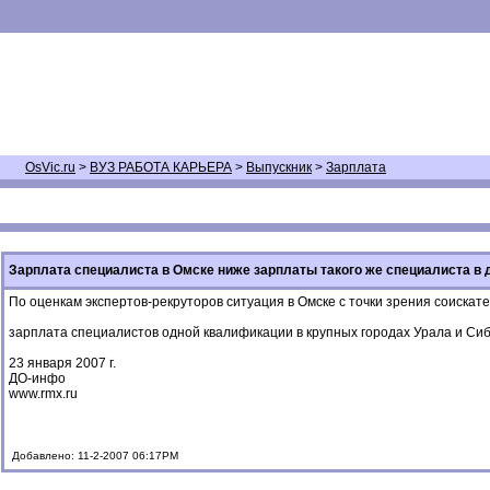
OsVic.ru
>
ВУЗ РАБОТА КАРЬЕРА
>
Выпускник
>
Зарплата
Зарплата специалиста в Омске ниже зарплаты такого же специалиста в 
По оценкам экспертов-рекруторов ситуация в Омске с точки зрения соискат
зарплата специалистов одной квалификации в крупных городах Урала и Сиби
23 января 2007 г.
ДО-инфо
www.rmx.ru
Добавлено: 11-2-2007 06:17PM