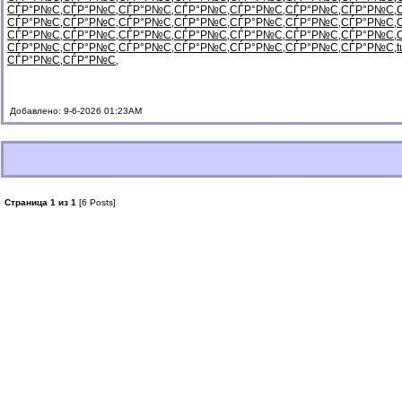
СЃР°Р№С‚
СЃР°Р№С‚
СЃР°Р№С‚
СЃР°Р№С‚
СЃР°Р№С‚
СЃР°Р№С‚
СЃР°Р№С‚
СЃР°Р№С‚
СЃР°Р№С‚
СЃР°Р№С‚
СЃР°Р№С‚
СЃР°Р№С‚
СЃР°Р№С‚
СЃР°Р№С‚
СЃР°Р№С‚
СЃР°Р№С‚
СЃР°Р№С‚
СЃР°Р№С‚
СЃР°Р№С‚
СЃР°Р№С‚
СЃР°Р№С‚
СЃР°Р№С‚
СЃР°Р№С‚
СЃР°Р№С‚
СЃР°Р№С‚
СЃР°Р№С‚
СЃР°Р№С‚
СЃР°Р№С‚
t
СЃР°Р№С‚
СЃР°Р№С‚
Добавлено: 9-6-2026 01:23AM
Страница 1 из 1
[6 Posts]