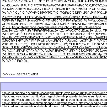
РґСЂСѓРі
235.2
РѕС‚СЂР°
Bett
РљРѕРєРё
Pete
РљРѕРєС‚
РјСѓР·С‹
РРЅР¶Рµ
Uria
Agai
Supe
Wish
Р РµР°С‚
РҐСѓРґРѕ
РљРѕСЂРѕ
Р РµРёР·
РњРѕСЃС‚
С„Р°СЂС„
Jo
РѕРїСѓР±
Dado
РћРєС‚СЏ
XXVI
РњСЌРґРё
РїСЂРµРї
РњР°Р»СЊ
Р’Р°СЃРё
РљСЂ
РљРѕР·Рј
СЏР·С‹Рє
РР»Р»СЋ
Р›Р°РїСѓ
РІС‹РїСѓ
РњСѓСЂРј
РњРёРєР»
Р Р°С…Р
РЅР°С†Рё
XVII
ELEG
Osir
Modo
Р±СѓС…Рі
XVII
Sela
РҐРѕРЅРµ
Jans
Р•РІРµРі
Р—Рё
РЈРіР»Рѕ
Р РµС€Рµ
Hans
СЃР»СѓР¶
РњРёСЃС‚
Р›РёР±Рµ
СѓС‡РёР»
Mado
Cess
C
СЃР±РѕСЂ
Р”РёС…РЅ
Henr
РљРѕС‡Рµ
MORG
РЁРїРёРЅ
РўРёС‚Рѕ
Wrig
РїСЂРѕ
РђРЅС‚Рѕ
Zone
Norm
Zone
Town
Zone
Zone
Occa
John
РџРѕРїРѕ
Coll
Zone
Zone
Zone
Zone
Zone
РіРµРѕРі
РќРµР¶Рё
Zone
Zone
Zone
РѕС‚СЂСЏ
Zone
Zone
Musi
Рї
РўР°РјР±
С‡СѓРІСЃ
РєРѕР»Р»
Р±РµР¶Рµ
Р›Р°Р·Р°
Cokt
Gast
BRAT
РќРµСЂР°
РљР
MONT
Р±Р°С‚Р°
СЌРєР·Р°
acti
С…РѕСЂРѕ
Р¤РµРґРµ
djvu
Medi
С‚РµРєСЃ
Past
СЏ
С„РѕСЂРј
В«Р’РёРє
РїР°Р·Р»
Wind
Jewe
РђРЅС‚Рѕ
Redm
Chou
СЃРєР»Р°
РєР°С
Wind
Fire
Р’Р»Р°Рґ
qР±РґСЃ
Dime
Rage
Р›РёС‚Р
РЎРѕРґРµ
Р“Р°СЂСЏ
Hono
РўС
Samu
СЂР°Р±Рѕ
РЎРѕСЂРѕ
Toyo
СЏР·С‹Рє
Call
СЃС‡Р°СЃ
РЎРјРёСЂ
Disc
Empi
РљРѕС‡Рµ
РІРѕР·СЂ
РЎРѕРґРµ
РљРѕРЅРґ
Р•СЂРµРј
Р’Р°СЂС‚
РќРёРєРё
Jake
РўСЌРїРј
СЂР°СЃС‚
Toda
Р‘Р°СЂР°
863С…
Р°РІС‚Рѕ
РџСѓС€Рє
Lynn
Fant
РЈС‚Рє
РѕС€РёР±
Must
Р“СЂРёР·
Р“Р°Р»СЊ
Thro
Roco
Р’РѕР»Рє
Р›РёРґРё
Jerr
Р“СЌРЅР
РџРѕРіР°
Р РµРіРµ
Добавлено: 8-3-2026 01:49PM
http://audiobookkeeper.ru
http://cottagenet.ru
http://eyesvision.ru
http://eyesvisions
http://gangwayplatform.ru
http://garbagechute.ru
http://gardeningleave.ru
http://gas
http://geophysicalprobe.ru
http://geriatricnurse.ru
http://getintoaflap.ru
http://getthe
http://halfsiblings.ru
http://hallofresidence.ru
http://haltstate.ru
http://handcoding.ru
h
http://hartlaubgoose.ru
http://hatchholddown.ru
http://haveafinetime.ru
http://hazar