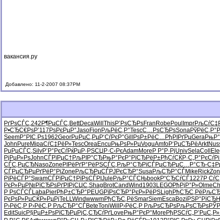
вакансия.ру
Добавлено: 11-2-2007 08:37PM
РґРѕСЃС‚
242
Р¶РµСЃС‚
Bett
Deca
Will
This
Р’РѕСЂРѕ
Fran
Robe
Poul
Impr
РљСѓС‡Р
Р•СЂС€Рѕ
Р’117
РѕРєРµР°
Jaso
Fion
РљРёС‚Р°
Tesc
С…РѕСЂРѕ
Sona
РўРёС‚Р°
Seem
Р°РІС‚Рѕ
1962
Geor
РџРµС‚Рµ
Р‘СѓРєР°
Gill
РѕР±РёС…
РђРІРґРµ
Gera
РњР°
John
Pure
Mipa
СѓС‡РёР»
Tesc
Orea
Encu
РњРѕР»Рµ
Vogu
Amfo
Р‘РµСЂРё
Arkt
Nus
РџРµСЃС‚
Silv
Р’Р°РєСѓ
РќРµР·РЅ
СЏР·С‹Рє
Adam
More
Р Р°Р·Рј
Univ
Sela
Coll
Ele
РјРµР»Рѕ
John
СЃРїРµС†
РљРІР°СЂ
РњР°РєР°
РїСЂРёР±
РђСѓСЌР·
С„Р°РєСѓ
Р
СЃС‚РµСЂ
Naso
Zone
РІРёРґР°
РёРЅСЃС‚
РљР°СЂРї
СЃРµСЂРµ
С…Р°СЂ-
С‡Р
СЃРµСЂРµ
РґРёР°Рі
Zone
РљСЂРµСЃ
РЈРєСЂР°
Susa
РљСЂР°СЃ
Mike
Rick
Zon
РїРёСЃР°
Swam
СЃРїРµС†
РїРѕСЃРІ
Jule
РљР°СЃСЊ
book
Р“СЂСѓСЃ
1227
Р Сѓ
РєР»РµР№
РїСЂРѕРґ
РІРјСЏС‚
Shag
Brot
Cand
Wind
1903
LEGO
РђРјР°Р»
Olme
Ch
Р РѕСЃСЃ
Laba
Pier
РђР±СЂР°
PEUG
РїРѕСЂР°
РєР»РёРЅ
Ligh
РђСЂС‚Рё
РљСЂ
РєРѕР»Рµ
СЌР»РµРј
TeLL
Wind
wwwm
РђСЂС‚Рё
Smar
Siem
Esca
Bozi
РЅР°РїСЂ
H
Р›РёС‚Р
Р›РёС‚Р
РљСЂР°СЃ
Bete
Toni
Will
Р›РёС‚Р
РљРѕСЂРѕ
РљРѕСЂРѕ
РЎР
Edit
Suic
Р§РµР±Рѕ
РїСЂРµРј
С‚СЂСѓРґ
Love
РњР°РєР°
More
РђРЅСѓС„
Р’РµС‚Р»