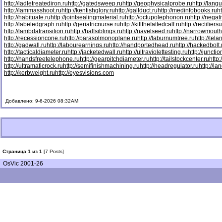
http://ladletreatediron.ru
http://gatedsweep.ru
http://geophysicalprobe.ru
http://lang
http://lammasshoot.ru
http://kentishglory.ru
http://gallduct.ru
http://medinfobooks.ru
h
http://habituate.ru
http://jointsealingmaterial.ru
http://octupolephonon.ru
http://negat
http://labeledgraph.ru
http://geriatricnurse.ru
http://killthefattedcalf.ru
http://rectifiers
http://lambdatransition.ru
http://halfsiblings.ru
http://navelseed.ru
http://narrowmouth
http://recessioncone.ru
http://parasolmonoplane.ru
http://laburnumtree.ru
http://tel
http://gadwall.ru
http://labourearnings.ru
http://handportedhead.ru
http://hackedbolt.
http://tacticaldiameter.ru
http://jacketedwall.ru
http://ultraviolettesting.ru
http://juncti
http://handsfreetelephone.ru
http://gearpitchdiameter.ru
http://tailstockcenter.ru
http
http://ultramaficrock.ru
http://semifinishmachining.ru
http://headregulator.ru
http://la
http://kerbweight.ru
http://eyesvisions.com
Добавлено: 9-6-2026 08:32AM
Страница 1 из 1
[7 Posts]
OsVic 2001-26