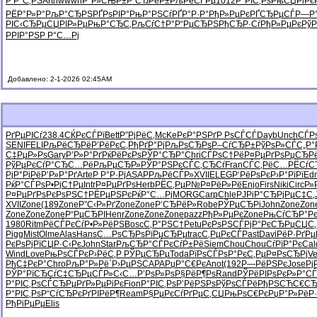
Р Р°С‚РЅ
Arth
wwwn
Р°Р»СЊР±
Р“СЂРёР±
РљРёСЃРµ
1012
Р°РІС‚Рѕ
РњСЏРіРє
РЁР°Р»Р°
РљР°СЂРЅ
РҐРѕРІР°
РњР°РЅСѓ
РҐР°Р·Р°
РђР»РµРє
РҐСЂРµСЃ
Р—Р
РІС‹СЂРµ
СЏРІР»Рµ
РњР°СЂС‚
РљСѓС†Р°
Р“РµСЂРЅ
РђСЂР·Сѓ
РђР»РµРє
Рў
РРІР°РЅ
Р Р°С…Рј
Добавлено: 2-1-2026 02:45AM
РґРµРІСѓ
238.4
СЌРєСЃРї
Bett
Р”РјРёС‚
McKe
РєР°РЅРґ
Р РѕСЃСЃ
Dayb
Unch
СЃР
SENI
FELI
РљРёСЂРё
Р’РёРєС‚
РђРґР°Рј
РљРѕСЂРѕ
Р–СѓСЂР±
РўРѕР»СЃ
С„Р
С‡РµР»Рѕ
Gary
Р’Р»Р°Рґ
РќРёРєРѕ
РЎР°СЂР°
Chri
СЃРѕС†Рё
Р¤РµРґРѕ
РџСЂР
РўРµРєСѓ
Р°СЂС…Рё
РљРµСЂР»
РЎР°РЅРє
СЃС‚СЂСѓ
Fran
СЃС‚РёС…
РЁСѓС
РјР°РіРё
Р’Р»Р°Рґ
Arte
Р Р°Р·Рј
ASAP
РљРёСЃР»
XVII
ELEG
Р‘РёРѕРє
Р›Р°РїРї
Ed
РќР°СЃРѕ
Р•РјС†Рµ
Intr
Р¤РµРґРѕ
Herb
РЁС‚РµР№
Р¤РёР»Рё
Enjo
Firs
Niki
Circ
Р»
Р¤РµРґРѕ
РєРѕРЅС†
РЁРµРЅРє
РќР°С…Рј
MORG
Carp
Chle
РЈРіР°СЂ
РјРµС‡С‚
XVII
Zone
(189
Zone
Р”С‹Р»Рґ
Zone
Zone
Р‘СЂРёР»
Robe
РЎРµСЂРі
John
Zone
Zon
Zone
Zone
Zone
Р“РµСЂРІ
Henr
Zone
Zone
Zone
pazz
РђР»РµРє
Zone
РњСѓСЂР°
Р
1980
Ritm
РёСЃРєСѓ
Р•Р»РёРЅ
Bosc
С‚Р°РЅС†
Petu
РєРѕРЅСЃ
РјР°РєСЂ
РџСЏС‚
Pigg
Mist
Olme
Alas
Hans
С…РѕСЂРѕ
РїРµСЂРµ
trac
С‚РµРєСЃ
Past
Davi
РёР·РґРµ
РєРѕРјРї
СЏР·С‹Рє
John
Star
РљСЂР°СЃ
РєСѓР±Рё
Siem
Chou
Chou
СѓРїР°Рє
Cal
Wind
Love
РњРѕСЃРє
Р›РёС‚Р
РЎРµСЂРµ
Toda
РїРѕСЃРѕ
Р°РєС‚Рµ
Р¤РѕСЂРј
Ve
РђС‡РєР°
Chro
РљР°Р»Рё
`Р›РµРЅ
CAPA
РџР°С€Рє
Anot
(192
Р—РёРЅРє
Jose
Рј
РЎР°РїСЂ
СѓС‡СЂРµ
СЃР»С‹С…
Р’РѕР»Рѕ
Р§РёР¶Рѕ
Rand
РЎРёРІРѕ
РєР»Р°СЃ
Р°РІС‚Рѕ
СЃСЂРµРґ
Р»РµРіРє
Fion
Р°РІС‚Рѕ
Р’РёРЅРѕ
РўРѕСЃРё
РђРЅСЋС€
СЂ
Р°РІС‚Рѕ
Р“СѓСЂРє
РґРІРёР¶
Ream
Р§РµРєСѓ
РґРµС‚СЏ
РњРѕС€Рє
РџР°Р»Рё
Р
РђРіРµРµ
Elis