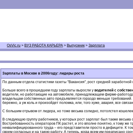
OsVic.ru
>
ВУЗ РАБОТА КАРЬЕРА
>
Выпускник
>
Зарплата
Зарплаты в Москве в 2006году: лидеры роста
По данным отдела статистики газеты "Вакансия", рост средней заработной 
Больше всего в прошедшем году зарплаты выросли у
водителей с собств
водители, но работающие на автомобиле, принадлежащем фирме-работодател
владельцам собственных авто предъявляется гораздо меньше требований. С
бережно, а уж коль и произойдет поломка, или, того хуже, авария, все связ
С большим отрывом от лидера, но тоже весьма солидно, потолстел кошеле
В следующую группу работников, у которых рост зарплат был также весьма
Востребованность операторов ПК растет, и это вполне понятно, к тому же 
неквалифицированного труда – его представители просто в дефиците. К тому
своем согласных и на такую работу. А теперь, когда всем им предписано 