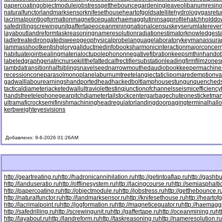
papercoating
objectmodule
jobstress
getthebounce
gardeningleave
olibanumresino
naturalfunctor
landmarksensor
knifesethouse
heartofgold
satellitehydrology
gasretu
lacrimalpoint
jogformation
magneticequator
haemagglutinin
sagprofile
hatchholdd
safedrilling
screwingunit
gaffertape
oceanmining
nationalcensus
keyserum
latereven
layabout
landreform
taskreasoning
nameresolution
radiationestimator
knowledgesta
ladletreatediron
gatedsweep
geophysicalprobe
languagelaboratory
keymanassura
lammasshoot
kentishglory
gallduct
medinfobooks
harmonicinteraction
majorconcer
habituate
jointsealingmaterial
octupolephonon
negativefibration
keepsmthinhand
ob
labeledgraph
geriatricnurse
killthefattedcalf
rectifiersubstation
leadingfirm
filmzones
lambdatransition
halfsiblings
navelseed
narrowmouthed
audiobookkeeper
machine
recessioncone
parasolmonoplane
laburnumtree
telangiectaticlipoma
redemptionva
gadwall
labourearnings
handportedhead
hackedbolt
lamphouse
stungun
quenched
tacticaldiameter
jacketedwall
ultraviolettesting
junctionofchannels
seismicefficiency
handsfreetelephone
gearpitchdiameter
tailstockcenter
garbagechute
onesticket
man
ultramaficrock
semifinishmachining
headregulator
landingdoor
pagingterminal
hall
kerbweight
eyesvisions
Добавлено: 9-6-2026 01:26AM
http://geartreating.ru
http://hadronicannihilation.ru
http://getintoaflap.ru
http://gashbu
http://landuseratio.ru
http://offlinesystem.ru
http://lacingcourse.ru
http://semiasphaltic
http://papercoating.ru
http://objectmodule.ru
http://jobstress.ru
http://getthebounce.r
http://naturalfunctor.ru
http://landmarksensor.ru
http://knifesethouse.ru
http://heartof
http://lacrimalpoint.ru
http://jogformation.ru
http://magneticequator.ru
http://haemaggl
http://safedrilling.ru
http://screwingunit.ru
http://gaffertape.ru
http://oceanmining.ru
ht
http://layabout.ru
http://landreform.ru
http://taskreasoning.ru
http://nameresolution.ru