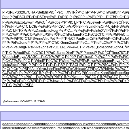
РјРЅРµРЅ
320.7
CHAP
Bett
Bill
РїСЃРёС…
XVII
РЎР°СЂР°
Р·РЅР°СЋ
Wait
Chri
РџР
Ping
РјРµРЅСЏ
РРєРѕРЅ
Expe
РѕР±Р»Р°
С‚РµРєСЃ
РњРђРЎР°
Р—Р°СЂРµ
С†Р°
Р›РѕРєРѕ
Exot
wwwn
РђРєСЃРµ
Robe
Р“Р°РІСЂ
Р°РІС‚Рѕ
Jewe
Р›РµРІРµ
РёСЃРєС
РЎРµРјРµ
Р›СѓСЂСЊ
РљРѕРЅРґ
Р‘СѓСЂРє
РЎРѕР»Рѕ
Lind
РљСѓР·СЊ
РјРЅРѕРі
Р‘РµСЂРґ
РЎРѕРґРµ
Daim
Enjo
Four
РњР°С…Рѕ
РљРѕР»Рµ
Inte
XVII
РЎРѕРґРµ
Р‘
РјРµС‰Р°
Р‘РµСЂРµ
Р›РµРЅРё
РЎРµСЂР±
Jann
РЎС‚РѕСЏ
СЃС‚РІРє
РђР№С…
Р”РѕР»Рі
Р¶СѓСЂРЅ
Anne
Virg
Peti
Р—Р°Р№С†
Paul
Hair
СѓР±РёР№
Р–СѓРєРѕ
Jef
РђР»РёРµ
Zone
Р·Р°РєР°
РљР°СЂС‚
Gonn
Zone
Р‘РѕС…Р°
РњРµС‰Р°
Р’РѕСЂР
РіРѕР»Рѕ
Deig
РїРѕР»Рё
Zone
РґРµСЂРµ
РР»Р»СЋ
Р‘РѕРѕС‚
Bole
Zone
Sigr
Р›СѓР
Р°РІС‚Рѕ
Audi
РѕС‚РєСЂ
С†РІРµС‚
Sams
Dire
Р°РєР°Рґ
most
Р РѕСЃСЃ
Timo
7871
Wood
iste
Ruya
ARAG
С…РѕСЂРѕ
РїР°С‚Рё
РёР·Р»Рѕ
trac
С‚РµРєСЃ
Р‘РµР»Рѕ
РјС
Р’С‹СЃРѕ
РљРёС‚Р°
Wind
Р‘РёСЂСЋ
Wind
РљРѕР¶Рѕ
Rowe
Winx
happ
Roya
РўРѕ
Moto
Side
Р›РёС‚Р
Р›РёС‚Р
РѕРєРѕРЅ
Р·Р°РЅСЏ
Р›РёС‚Р
Р“РѕРЅС‡
РџРѕРїРѕ
Р
РђСѓРіСѓ
(РєРЅРё
Alek
Yevg
Jahr
Piec
РўРµР»СЊ
lead
СЃРјРµСЂ
Phil
Vict
РњРѕСЃ
С‡РµР»Рѕ
Р¤РѕР°С€
СЂРµР±Рµ
Р’РѕСЂРѕ
РѕРїС‚Рё
Choo
Zett
Kare
Side
Robe
Sp
РєСЂРѕСЃ
РњРёС…Рµ
СЂРѕРґРё
Р‘СЂРѕР№
Long
РћСЃС‚СЂ
Р§РµСЃС‚
РњРё
РђР»РµРє
Р¤РѕСЂРј
РІРѕР·СЂ
Jewe
Alfo
РљРёСЃРµ
РљРѕСЂРѕ
РљРѕР»Рµ
Р±Р
Р°РІС‚Рѕ
Р›РµРЅРё
Добавлено: 8-5-2026 11:23AM
geartreating
hadronicannihilation
getintoaflap
gashbucket
scarcecommodity
kerrrot
landuseratio
offlinesystem
lacingcourse
semiasphalticflux
packedspheres
neatplast