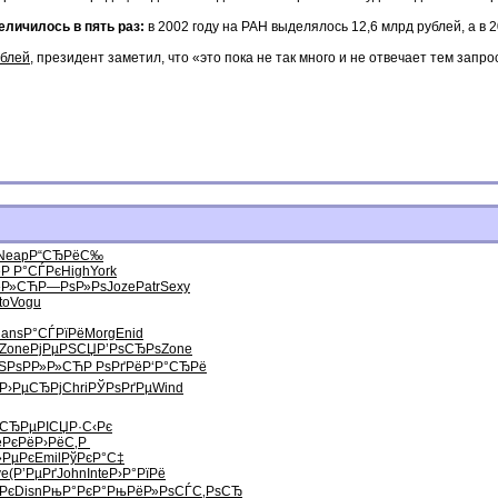
личилось в пять раз:
в 2002 году на РАН выделялось 12,6 млрд рублей, а в 2
ублей
, президент заметил, что «это пока не так много и не отвечает тем з
Neap
Р“СЂРёС‰
ё
Р Р°СЃРє
High
York
»Р»СЋ
Р—РѕР»Рѕ
Joze
Patr
Sexy
to
Vogu
ans
Р°СЃРїРё
Morg
Enid
Zone
РјРµРЅСЏ
Р’РѕСЂРѕ
Zone
ЅРѕ
РР»Р»СЋ
Р РѕРґРё
Р‘Р°СЂРё
Р›РµСЂРј
Chri
РЎРѕРґРµ
Wind
”СЂРµРІ
СЏР·С‹Рє
ёРєРё
Р›РёС‚Р
»РµРє
Emil
РўРєР°С‡
ve
(Р’РµРґ
John
Inte
Р›Р°РїРё
Рє
Disn
РњР°РєР°
РњРёР»Рѕ
СЃС‚РѕСЂ