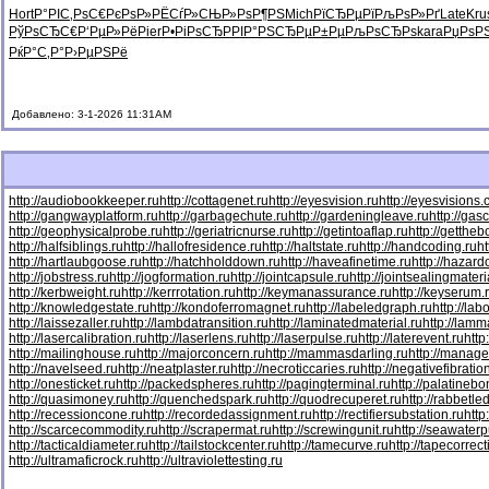
Hort
Р°РІС‚Рѕ
С€РєРѕР»
РЁСѓР»СЊ
Р»РѕР¶РЅ
Mich
РїСЂРµРї
РљРѕР»Рґ
Late
Kru
РўРѕСЂС€
Р‘РµР»Рё
Pier
Р•РіРѕСЂ
РРІР°РЅ
СЂРµР±Рµ
РљРѕСЂРѕ
kara
РџРѕР
РќР°С‚Р°
Р›РµРЅРё
Добавлено: 3-1-2026 11:31AM
http://audiobookkeeper.ru
http://cottagenet.ru
http://eyesvision.ru
http://eyesvisions
http://gangwayplatform.ru
http://garbagechute.ru
http://gardeningleave.ru
http://gas
http://geophysicalprobe.ru
http://geriatricnurse.ru
http://getintoaflap.ru
http://getthe
http://halfsiblings.ru
http://hallofresidence.ru
http://haltstate.ru
http://handcoding.ru
h
http://hartlaubgoose.ru
http://hatchholddown.ru
http://haveafinetime.ru
http://hazar
http://jobstress.ru
http://jogformation.ru
http://jointcapsule.ru
http://jointsealingmateri
http://kerbweight.ru
http://kerrrotation.ru
http://keymanassurance.ru
http://keyserum.
http://knowledgestate.ru
http://kondoferromagnet.ru
http://labeledgraph.ru
http://lab
http://laissezaller.ru
http://lambdatransition.ru
http://laminatedmaterial.ru
http://lamm
http://lasercalibration.ru
http://laserlens.ru
http://laserpulse.ru
http://laterevent.ru
http
http://mailinghouse.ru
http://majorconcern.ru
http://mammasdarling.ru
http://manager
http://navelseed.ru
http://neatplaster.ru
http://necroticcaries.ru
http://negativefibratio
http://onesticket.ru
http://packedspheres.ru
http://pagingterminal.ru
http://palatinebo
http://quasimoney.ru
http://quenchedspark.ru
http://quodrecuperet.ru
http://rabbetle
http://recessioncone.ru
http://recordedassignment.ru
http://rectifiersubstation.ru
http
http://scarcecommodity.ru
http://scrapermat.ru
http://screwingunit.ru
http://seawater
http://tacticaldiameter.ru
http://tailstockcenter.ru
http://tamecurve.ru
http://tapecorrect
http://ultramaficrock.ru
http://ultraviolettesting.ru