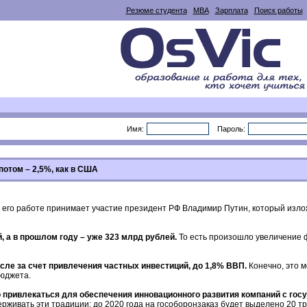
Резюме студента
MBA
Зарплата
Поиск работы
Имя:
Пароль:
потом – 2,5%, как в США
В его работе принимает участие президент РФ Владимир Путин, который изло
 а в прошлом году – уже 323 млрд рублей.
То есть произошло увеличение ф
сле за счет привлечения частных инвестиций, до 1,8% ВВП.
Конечно, это м
бюджета.
вно привлекаться для обеспечения инновационного развития компаний с г
рживать эти традиции: до 2020 года на гособоронзаказ будет выделено 20 тр