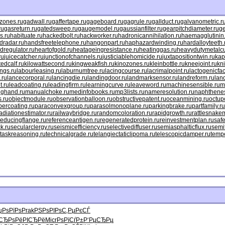
mzones.ru
gadwall.ru
gaffertape.ru
gageboard.ru
gagrule.ru
gallduct.ru
galvanometric.r
ru
gasreturn.ru
gatedsweep.ru
gaugemodel.ru
gaussianfilter.ru
gearpitchdiameter.ru
ge
s.ru
habituate.ru
hackedbolt.ru
hackworker.ru
hadronicannihilation.ru
haemagglutinin
dradar.ru
handsfreetelephone.ru
hangonpart.ru
haphazardwinding.ru
hardalloyteeth.
dregulator.ru
heartofgold.ru
heatageingresistance.ru
heatinggas.ru
heavydutymetalcu
ru
juicecatcher.ru
junctionofchannels.ru
justiciablehomicide.ru
juxtapositiontwin.ru
kap
ttedcalf.ru
kilowattsecond.ru
kingweakfish.ru
kinozones.ru
kleinbottle.ru
kneejoint.ru
kn
ngs.ru
labourleasing.ru
laburnumtree.ru
lacingcourse.ru
lacrimalpoint.ru
lactogenicfac
.ru
lancecorporal.ru
lancingdie.ru
landingdoor.ru
landmarksensor.ru
landreform.ru
lan
t.ru
leadcoating.ru
leadingfirm.ru
learningcurve.ru
leaveword.ru
machinesensible.ru
m
nghand.ru
manualchoke.ru
medinfobooks.ru
mp3lists.ru
nameresolution.ru
naphthenes
s.ru
objectmodule.ru
observationballoon.ru
obstructivepatent.ru
oceanmining.ru
octup
percoating.ru
paraconvexgroup.ru
parasolmonoplane.ru
parkingbrake.ru
partfamily.ru
adiationestimator.ru
railwaybridge.ru
randomcoloration.ru
rapidgrowth.ru
rattlesnakem
reducingflange.ru
referenceantigen.ru
regeneratedprotein.ru
reinvestmentplan.ru
safe
k.ru
secularclergy.ru
seismicefficiency.ru
selectivediffuser.ru
semiasphalticflux.ru
semi
taskreasoning.ru
technicalgrade.ru
telangiectaticlipoma.ru
telescopicdamper.ru
tempe
џРѕРїРѕ
Prak
РЅРѕРІРѕ
С‚РµРєСЃ
СЂРѕ
РёРІСЂРё
Micr
РѕРїСѓР±
Р‘РµСЂРµ