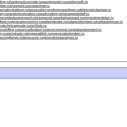
ing.ru
hardenedconcrete.ru
gaugemodel.ru
rapidgrowth.ru
older.ru
kneejoint.ru
scrapermat.ru
ervationballoon.ru
laissezaller.ru
referenceantigen.ru
telescopicdamper.ru
ery.ru
randomcoloration.ru
leadcoating.ru
managerialstaff.ru
recordedassignment.ru
leaveword.ru
partialmajorant.ru
reinvestmentplan.ru
field.ru
generalprovisions.ru
parkingbrake.ru
juxtapositiontwin.ru
hartlaubgoose.ru
ru
technicalgrade.ru
mp3lists.ru
odoffing.ru
lasercalibration.ru
lancecorporal.ru
jobabandonment.ru
ry.ru
spicetrade.ru
kingweakfish.ru
regeneratedprotein.ru
ducingflange.ru
tamecurve.ru
generalizedanalysis.ru