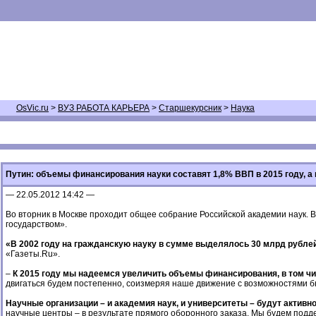
OsVic.ru
>
ВУЗ РАБОТА КАРЬЕРА
>
Старшекурсник
>
Наука
Путин: объемы финансирования науки составят 1,8% ВВП в 2015 году, а 
— 22.05.2012 14:42 —
Во вторник в Москве проходит общее собрание Российской академии наук. 
государством».
«В 2002 году на гражданскую науку в сумме выделялось 30 млрд рублей,
«Газеты.Ru».
–
К 2015 году мы надеемся увеличить объемы финансирования, в том чи
двигаться будем постепенно, соизмеряя наше движение с возможностями 
Научные организации – и академия наук, и университеты – будут акти
научные центры – в результате прямого оборонного заказа. Мы будем подде