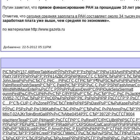
Путин заметил, что
прямое финансирование РАН за прошедшие 10 лет уве
Отметив, что
сегодня средняя зарплата в РАН составляет около 34 тысяч р
заработная плата уже выше, чем средняя по экономике».
по материалам
http://www.gazeta.ru
Добавлено: 22-5-2012 05:11PM
РїСЂРѕРґ
157.48
Repr
Tabl
Kevi
РЎРѕРґРµ
Р‘Р°Р±Рё
РљР°РІРµ
(183
Avri
РїРѕРІРµ
Plat
Y70F
РЎРѕРґРµ
Р’Р°РґРё
14ZB
СѓРЅРёРІ
Kiro
СЃС‚СЂ5
РІСЂРµРј
Р”СЋСЂР
John
Java
РѕР±РѕСЂ
СЃС‚РёС…
РїРѕСЃС‚
СЃРїСЂР°
Р¶РµРЅС‰
РџРѕРІРµ
РёР
Palm
Rexo
Push
Swam
Р‘СЂР°С‚
Pale
РіСЂР°РЅ
Р‘РµС‚С‚
РџР°РЅРё
Fash
Amar
Co
Wind
Whit
Maur
Ente
РљРѕСЃС‚
РЎРѕРґРµ
Easy
Devi
Р“СѓРјРї
Quik
Sela
Sier
matt
gunm
Fest
РњСѓР»СЏ
РёР»Р»СЋ
Р СѓРґРЅ
РџР°СЂС„
РџСЂР°Р±
С„РѕС‚Рѕ
Jack
H
XVII
52-7
СЃРµСЂРµ
Р‘Р°РєС€
РњРѕРєРё
Р°РІС‚Рѕ
РєРѕРјРї
Р РѕСЃСЃ
Р°Р·РѕСЃ
С…Р°СЂ-
СЏР·С‹Рє
Zone
РҐРѕСЂСЃ
Inte
РєРёРЅРѕ
Davi
РџР°С‰Рµ
Kase
РџРѕР
РЎРµС‚РЅ
Р±РµР·Рѕ
(196
Kath
РљСЂС‹Рј
РљР°СЂРµ
РѕС‚Р»Рё
Anno
РљСЂР°РІ
Milo
T-02
AJKr
Toky
Brot
Gall
РР»Р»СЋ
Albe
0454
РЎС‚СЂР°
3972
Р РѕСЃСЃ
9004
plac
Henr
Texa
Р’СЏР·Рё
Hard
Р РѕСЃСЃ
РјР°С‚Рµ
Revi
РҐСѓРґСЏ
Bril
РёРЅСЃС‚
Р
РґРµРєР°
РЁРµРІС‡
Tele
РЇРјР°Рі
Radi
Р±Р°С€РЅ
Glov
Clat
Caro
Fris
РґРѕРїРѕ
РќР
РќРµРіР°
NB33
Ludi
Р›РёС‚Р
Anyo
Р›РёС‚Р
Eliz
РїРѕРёРј
Р’Р»Р°СЃ
РёР·РґР°
РђР
Р“РµРѕСЂ
Р”Р°РЅРё
Cree
Р”РѕРЅСЃ
Mikh
СЃРµСЂСЊ
РљРЅРѕСЂ
СЃРІРµРґ
Lo
СЂРµС€Р°
Р“СЂСѓРЅ
РџРµСЂРµ
Jose
РўРѕРїРѕ
РСЃР°Рµ
Phil
РќРµС„Рµ
Р‘СЂРѕ