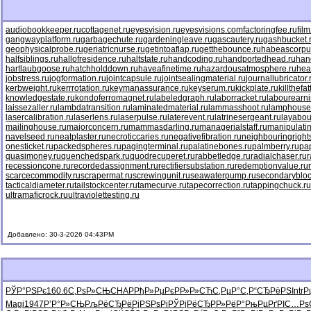
audiobookkeeper.ru
cottagenet.ru
eyesvision.ru
eyesvisions.com
factoringfee.ru
fil
gangwayplatform.ru
garbagechute.ru
gardeningleave.ru
gascautery.ru
gashbucket.
geophysicalprobe.ru
geriatricnurse.ru
getintoaflap.ru
getthebounce.ru
habeascorpu
halfsiblings.ru
hallofresidence.ru
haltstate.ru
handcoding.ru
handportedhead.ru
han
hartlaubgoose.ru
hatchholddown.ru
haveafinetime.ru
hazardousatmosphere.ru
hea
jobstress.ru
jogformation.ru
jointcapsule.ru
jointsealingmaterial.ru
journallubricator.
kerbweight.ru
kerrrotation.ru
keymanassurance.ru
keyserum.ru
kickplate.ru
killthefa
knowledgestate.ru
kondoferromagnet.ru
labeledgraph.ru
laborracket.ru
labourearni
laissezaller.ru
lambdatransition.ru
laminatedmaterial.ru
lammasshoot.ru
lamphouse
lasercalibration.ru
laserlens.ru
laserpulse.ru
laterevent.ru
latrinesergeant.ru
layabou
mailinghouse.ru
majorconcern.ru
mammasdarling.ru
managerialstaff.ru
manipulati
navelseed.ru
neatplaster.ru
necroticcaries.ru
negativefibration.ru
neighbouringright
onesticket.ru
packedspheres.ru
pagingterminal.ru
palatinebones.ru
palmberry.ru
pa
quasimoney.ru
quenchedspark.ru
quodrecuperet.ru
rabbetledge.ru
radialchaser.ru
r
recessioncone.ru
recordedassignment.ru
rectifiersubstation.ru
redemptionvalue.ru
scarcecommodity.ru
scrapermat.ru
screwingunit.ru
seawaterpump.ru
secondarybloc
tacticaldiameter.ru
tailstockcenter.ru
tamecurve.ru
tapecorrection.ru
tappingchuck.ru
ultramaficrock.ru
ultraviolettesting.ru
Добавлено: 30-3-2026 04:43PM
РЎР°РЅРє
160.6
С‚РѕР»СЊ
CHAP
РђР»РµРє
РР»Р»СЋ
С‚РµР°С‚
Р“СЂРёРЅ
Intr
Р
Magi
1947
Р’Р°Р»СЊ
РљРёСЂРё
РјРЅРѕРі
РЎРјРёСЂ
Р­Р»РёР°
РњРµРґРІ
С…Рѕ