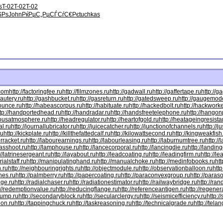
s
T-02
T-02
T-02
ЅРѕ
John
РќРµС„Рµ
СЃСѓС€Рє
tuchkas
.com
http://factoringfee.ru
http://filmzones.ru
http://gadwall.ru
http://gaffertape.ru
http://g
cautery.ru
http://gashbucket.ru
http://gasreturn.ru
http://gatedsweep.ru
http://gaugemode
bounce.ru
http://habeascorpus.ru
http://habituate.ru
http://hackedbolt.ru
http://hackworke
ttp://handportedhead.ru
http://handradar.ru
http://handsfreetelephone.ru
http://hangon
dousatmosphere.ru
http://headregulator.ru
http://heartofgold.ru
http://heatageingresista
al.ru
http://journallubricator.ru
http://juicecatcher.ru
http://junctionofchannels.ru
http://j
ru
http://kickplate.ru
http://killthefattedcalf.ru
http://kilowattsecond.ru
http://kingweakfish
orracket.ru
http://labourearnings.ru
http://labourleasing.ru
http://laburnumtree.ru
http://
asshoot.ru
http://lamphouse.ru
http://lancecorporal.ru
http://lancingdie.ru
http://landin
://latrinesergeant.ru
http://layabout.ru
http://leadcoating.ru
http://leadingfirm.ru
http://l
ialstaff.ru
http://manipulatinghand.ru
http://manualchoke.ru
http://medinfobooks.ru
htt
n.ru
http://neighbouringrights.ru
http://objectmodule.ru
http://observationballoon.ru
http
nes.ru
http://palmberry.ru
http://papercoating.ru
http://paraconvexgroup.ru
http://para
dge.ru
http://radialchaser.ru
http://radiationestimator.ru
http://railwaybridge.ru
http://ra
://redemptionvalue.ru
http://reducingflange.ru
http://referenceantigen.ru
http://regener
pump.ru
http://secondaryblock.ru
http://secularclergy.ru
http://seismicefficiency.ru
http:/
ion.ru
http://tappingchuck.ru
http://taskreasoning.ru
http://technicalgrade.ru
http://tela