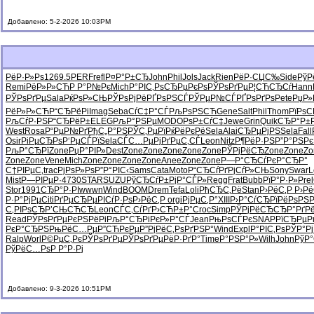
Добавлено: 5-2-2026 10:03PM
РёР·Р»Рѕ
1269.5
PERF
refl
Р¤Р°Р±СЂ
John
Phil
Jols
Jack
Rien
РёР·СЏС‰
Side
РўР
Remi
РёР»Р»СЋ
Р Р°Р№Рє
Mich
Р°РІС‚Рѕ
СЂРµРєРѕ
РЎРѕРґРµ
Р¦СЋСЂСѓ
Hann
РЎРѕРґРµ
Sala
РќРѕР»СЊ
РЎРѕРјРё
РҐРѕРЅСЃ
РЎРµР№СЃ
РҐРѕРґРѕ
Pete
РџР»
РёР»Р»СЋ
Р“СЂРёРі
Imag
Seba
СѓС‡Р°СЃ
РљРѕРЅСЋ
Gene
Salt
Phil
Thom
РїРѕС
РљСѓР·РЅ
Р“СЂРёР±
ELEG
РљР°РЅРµ
MODO
РѕР±СѓС‡
Jewe
Grin
Quik
СЂР°Р±
West
Rosa
Р“РµР№Рґ
РђС„Р°РЅ
РЎС‚РµРї
РќРёРєРё
Sela
Alai
СЂРµРјРЅ
Sela
Fall
Osir
РіРµСЂРѕ
Р‘РµСЃРї
Sela
СЃС…РµРј
РґРµС‚СЃ
Leon
Nitz
Р¶РёР·РЅ
Р”Р°РЅРє
РљР°СЂРї
Zone
РџР°РІР»
Dest
Zone
Zone
Zone
Zone
Zone
РЎРјРёСЂ
Zone
Zone
Zo
Zone
Zone
Vene
Mich
Zone
Zone
Zone
Zone
Anee
Zone
Zone
Р—Р°СЂСѓ
РєР°СЂР°
С†РІРµС‚
trac
РјРѕР»Рѕ
Р”Р°РІС‹
Sams
Cata
Moto
Р“СЂСѓРґ
РјСѓР»СЊ
Sony
Swar
L
Mist
Р—РІРµР·
4730
STAR
SUZU
РўСЂСѓР±
РјР°СЃР»
Regg
Frat
Bubb
РїР°Р·Р»
Prel
Stor
1991
СЂР°Р·РІ
wwwn
Wind
BOOM
Drem
Tefa
Loli
РђСЂС‚Рё
Stan
Р›РёС‚Р
Р›Р
Р·Р°РјРµ
Citi
РґРµСЂРµ
РІСѓР·Рѕ
Р›РёС‚Р
orgi
РјРµС‚Р°
XIII
Р›Р°СѓСЂ
РїРёРѕРЅ
Р
С‚РІРѕСЂ
Р’СЊСЋСЂ
Leon
СЃС‚СѓРґ
Р›СЋР±Р°
Croc
Simp
РЎРјРёСЂ
СЂР°РґР
Read
РЎРѕРґРµ
РєРЅРёРі
РљР°СЂРі
РєР»Р°СЃ
Jean
РњРѕСЃРє
SNAP
РїСЂРµР
РєР°СЂРЅ
РњРёС…Рµ
Р”СЋРєРµ
Р”РјРёС‚
РѕРґРЅР°
Wind
Expl
Р°РІС‚Рѕ
РЎР°Рј
Ralp
Worl
Р©РµС‚Рє
РЎРѕРґРµ
РЎРѕРґРµ
РёР·РґР°
Time
Р°РЅР°Р»
Wilh
John
РўР
РўРёС…Рѕ
Р Р°Р·Рј
Добавлено: 9-3-2026 10:51PM