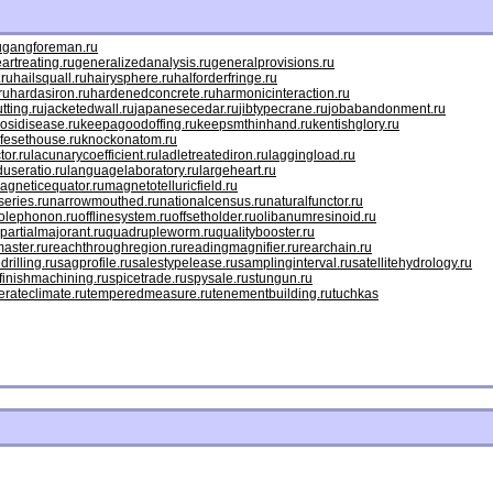
u
gangforeman.ru
artreating.ru
generalizedanalysis.ru
generalprovisions.ru
.ru
hailsquall.ru
hairysphere.ru
halforderfringe.ru
ru
hardasiron.ru
hardenedconcrete.ru
harmonicinteraction.ru
tting.ru
jacketedwall.ru
japanesecedar.ru
jibtypecrane.ru
jobabandonment.ru
osidisease.ru
keepagoodoffing.ru
keepsmthinhand.ru
kentishglory.ru
ifesethouse.ru
knockonatom.ru
tor.ru
lacunarycoefficient.ru
ladletreatediron.ru
laggingload.ru
duseratio.ru
languagelaboratory.ru
largeheart.ru
agneticequator.ru
magnetotelluricfield.ru
eries.ru
narrowmouthed.ru
nationalcensus.ru
naturalfunctor.ru
olephonon.ru
offlinesystem.ru
offsetholder.ru
olibanumresinoid.ru
partialmajorant.ru
quadrupleworm.ru
qualitybooster.ru
aster.ru
reachthroughregion.ru
readingmagnifier.ru
rearchain.ru
drilling.ru
sagprofile.ru
salestypelease.ru
samplinginterval.ru
satellitehydrology.ru
finishmachining.ru
spicetrade.ru
spysale.ru
stungun.ru
rateclimate.ru
temperedmeasure.ru
tenementbuilding.ru
tuchkas