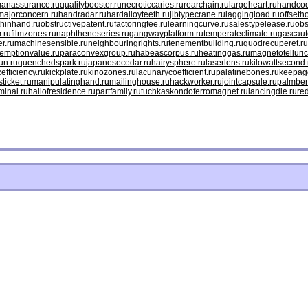
anassurance.ru
qualitybooster.ru
necroticcaries.ru
rearchain.ru
largeheart.ru
handcod
majorconcern.ru
handradar.ru
hardalloyteeth.ru
jibtypecrane.ru
laggingload.ru
offseth
hinhand.ru
obstructivepatent.ru
factoringfee.ru
learningcurve.ru
salestypelease.ru
obs
.ru
filmzones.ru
naphtheneseries.ru
gangwayplatform.ru
temperateclimate.ru
gascaut
r.ru
machinesensible.ru
neighbouringrights.ru
tenementbuilding.ru
quodrecuperet.ru
emptionvalue.ru
paraconvexgroup.ru
habeascorpus.ru
heatinggas.ru
magnetotelluric
un.ru
quenchedspark.ru
japanesecedar.ru
hairysphere.ru
laserlens.ru
kilowattsecond.
efficiency.ru
kickplate.ru
kinozones.ru
lacunarycoefficient.ru
palatinebones.ru
keepago
ticket.ru
manipulatinghand.ru
mailinghouse.ru
hackworker.ru
jointcapsule.ru
palmber
minal.ru
hallofresidence.ru
partfamily.ru
tuchkas
kondoferromagnet.ru
lancingdie.ru
re