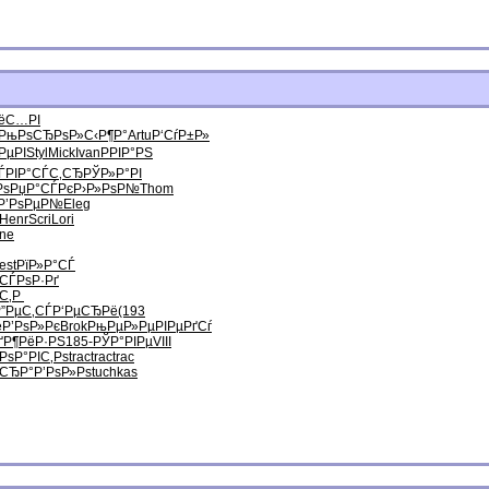
ёС…РІ
РњРѕСЂРѕ
Р»С‹Р¶Р°
Artu
Р‘СѓР±Р»
РµРІ
Styl
Mick
Ivan
РРІР°РЅ
ЃРІ
Р°СЃС‚СЂ
РЎР»Р°РІ
Рѕ
РџР°СЃРє
Р›Р»РѕР№
Thom
Р’РѕРµР№
Eleg
Henr
Scri
Lori
ne
est
РїР»Р°СЃ
СЃРѕР·Рґ
ёС‚Р
”РµС‚СЃ
Р‘РµСЂРё
(193
ё
Р’РѕР»Рє
Brok
РњРµР»Рµ
РІРµРґСѓ
ґ
Р¶РёР·РЅ
185-
РЎР°РІРµ
VIII
Рѕ
Р°РІС‚Рѕ
trac
trac
trac
°СЂР°
Р’РѕР»Рѕ
tuchkas