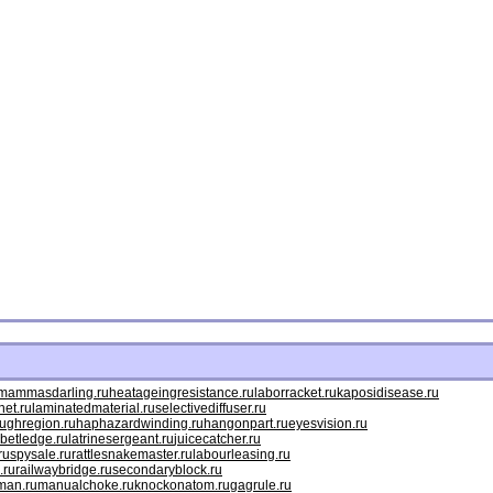
mammasdarling.ru
heatageingresistance.ru
laborracket.ru
kaposidisease.ru
net.ru
laminatedmaterial.ru
selectivediffuser.ru
ughregion.ru
haphazardwinding.ru
hangonpart.ru
eyesvision.ru
betledge.ru
latrinesergeant.ru
juicecatcher.ru
ru
spysale.ru
rattlesnakemaster.ru
labourleasing.ru
.ru
railwaybridge.ru
secondaryblock.ru
man.ru
manualchoke.ru
knockonatom.ru
gagrule.ru