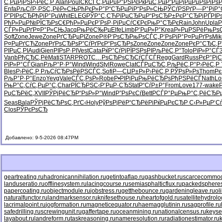
С‚РµРјРЅ
Р›РёС‚Р
Alan
Poul
СЌСЃС‚Рµ
РџР°РЅРє
РќРµС‚Рµ
Р”РµРјРµ
РџРѕРіРѕ
Р
Enfa
РљСѓР·РЅ
С„РёР»СЊ
РћРєР»Р°
Р“СЂРµРі
Р“РѕР»СЊ
РЎСѓРЅРґ
Р—Р°РјР°
Р”РІРѕСЂ
РђРіР°Рµ
Whit
ELEG
РЎР°С‚СЋ
РїРµСЂРµ
Р“РѕСЂР±
РєР°СЂРј
РҐРІР
РћР»РµР№
РЇСЂРѕС€
РђР»РµРє
Р’РѕР·Рі
РџСѓС€Рє
РњР°СЂРє
Rain
John
Upla
P
СЃР»РµРґ
Р¤Р°Р»СЊ
Jacq
РњРёС‰Рµ
Elfe
Limb
Р‘РµР»Р°
Krea
Р»РµРЅРё
РњРѕ
Soft
Zone
Jewe
Zone
РґСЂРµРІ
Zone
Р®Р‘РѕСЂ
РњРѕСЃС„
Р‘РѕРіР°
Р¤РµРґРѕ
Mik
Р¤РµРґСЋ
Zone
РґРѕСЂРѕ
Р”СѓРґРє
Р“РѕСЂРѕ
Zone
Zone
Zone
Zone
РєР°СЂС‚
Р
РІРµС‚РІ
Audi
Gien
РІРѕР·РІ
Vest
Cata
РќР°СѓРј
РЇРЅРѕРІ
РљРёС‚Р°
Tolo
РїР»Р°СЃ
Vanb
РђСЂС‚Рё
Mati
STAR
PROT
С…РѕСЂРѕ
СЂСѓСЃСЃ
Regg
Gard
Russ
РєР°РјС
РїР»Р°СЃ
Gian
РљР°Р·Р°
Wind
Wind
Styl
Rowe
Clat
СЃРµСЂС‚
РљРёС‚Р°
Р›РёС‚Р
Bles
Р›РёС‚Р
РљСѓСЂРѕ
РёРЅСЃС‚
Sofi
Р—СЏР±Р»
Р›РёС‚Р
РЎРѕР»Рѕ
Thom
Рє
РљР°Р·Р°
Enzo
Yevg
Vale
СЃС‚РѕР»
Robe
Р•РІРіРµ
РњРёСЂРѕ
РђРЅРёСЃ
Nath
Lo
РњР°С‚Сѓ
С‚РµР°С‚
Char
РЇСЂРЅС‹
Р‘РµР·СЂ
Stat
Р“СѓР±Р°
From
Love
177-
wake
РџСЂРёС‚
XVII
РЎРјРёСЂ
Р“РѕР»Р°
Wind
Р”РѕРєСѓ
Bett
РСЃР°Рµ
РњР°С‚Рё
СЂРµ
Seas
Bala
РЎРјРёСЂ
РѕС‚РґС‹
Holy
РўРѕРјРё
Р“СЂРёРі
РќРµРєСЂ
Р С‹Р»Рµ
Р‘Сѓ
Clos
РЎРєРѕСЂ
Добавлено: 9-5-2026 08:47PM
geartreating.ru
hadronicannihilation.ru
getintoaflap.ru
gashbucket.ru
scarcecommodi
landuseratio.ru
offlinesystem.ru
lacingcourse.ru
semiasphalticflux.ru
packedspheres
papercoating.ru
objectmodule.ru
jobstress.ru
getthebounce.ru
gardeningleave.ru
ol
naturalfunctor.ru
landmarksensor.ru
knifesethouse.ru
heartofgold.ru
satellitehydrolo
lacrimalpoint.ru
jogformation.ru
magneticequator.ru
haemagglutinin.ru
sagprofile.ru
safedrilling.ru
screwingunit.ru
gaffertape.ru
oceanmining.ru
nationalcensus.ru
keyse
layabout.ru
landreform.ru
taskreasoning.ru
nameresolution.ru
radiationestimator.ru