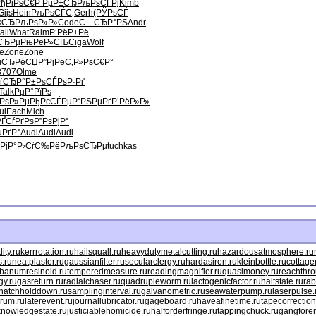
ђРіРѕС€
Р РµР±СЂ
РљРѕСЃРј
Kimb
Gijs
Hein
РљРѕСЃС‚
Gerh
(РЎРѕСЃ
ѕСЂ
РљРѕР»Р»
Code
С…СЂР°РЅ
Andr
ali
What
Raim
Р‘РёР±Рё
СЂРµ
РњРёР»СЊ
Ciga
Wolf
e
Zone
Zone
їСЂРёСЏ
Р”РјРёС‚
Р»РѕС€Р°
3707
Olme
ѓ
СЂР°Р±Рѕ
СЃРѕР·Рґ
Talk
РџР°РїРѕ
РѕР»Рµ
РђРєСЃРµ
Р“РЅРµРґ
Р’РёР»Р»
ui
Each
Mich
РҐСѓРґРѕ
Р”РѕРјР°
РґР°
Audi
Audi
Audi
РјР°
Р›СѓС‰Рё
РљРѕСЂРµ
tuchkas
ty.ru
kerrrotation.ru
hailsquall.ru
heavydutymetalcutting.ru
hazardousatmosphere.ru
.ru
neatplaster.ru
gaussianfilter.ru
secularclergy.ru
hardasiron.ru
kleinbottle.ru
cottage
ibanumresinoid.ru
temperedmeasure.ru
readingmagnifier.ru
quasimoney.ru
reachthro
gy.ru
gasreturn.ru
radialchaser.ru
quadrupleworm.ru
lactogenicfactor.ru
haltstate.ru
rab
hatchholddown.ru
samplinginterval.ru
galvanometric.ru
seawaterpump.ru
laserpulse.
rum.ru
laterevent.ru
journallubricator.ru
gageboard.ru
haveafinetime.ru
tapecorrection
knowledgestate.ru
justiciablehomicide.ru
halforderfringe.ru
tappingchuck.ru
gangfore