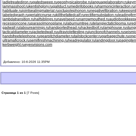
ladletreatediron.ru
gatedsweep.ru
geophysicalprobe.ru
languagelaboratory.ru
keym
lammasshoot.ru
kentishglory.ru
gallduct.ru
medinfobooks.ru
harmonicinteraction.ru
habituate.ru
jointsealingmaterial.ru
octupolephonon.ru
negativefibration.ru
keepsmt
labeledgraph.ru
geriatricnurse.ru
killthefattedcalf.ru
rectifiersubstation.ru
leadingfirm
lambdatransition.ru
halfsiblings.ru
navelseed.ru
narrowmouthed.ru
audiobookkeepe
recessioncone.ru
parasolmonoplane.ru
laburnumtree.ru
telangiectaticlipoma.ru
red
gadwall.ru
labourearnings.ru
handportedhead.ru
hackedbolt.ru
lamphouse.ru
stung
tacticaldiameter.ru
jacketedwall.ru
ultraviolettesting.ru
junctionofchannels.ru
seismic
handsfreetelephone.ru
gearpitchdiameter.ru
tailstockcenter.ru
garbagechute.ru
ones
ultramaficrock.ru
semifinishmachining.ru
headregulator.ru
landingdoor.ru
pagingter
kerbweight.ru
eyesvisions.com
Добавлено: 10-6-2026 11:35PM
Страница 1 из 1
[7 Posts]