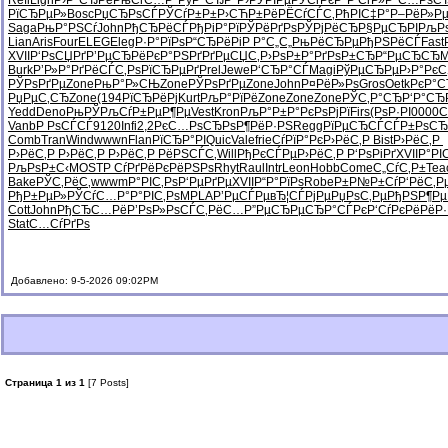
Refl
Ligh
Р›Р°СЂРё
РњСѓС…Р°
РўР°СЂР°
Р›РЎРІРµ
РЎСѓРєР°
Р‘СѓР»Р°
С…РѕС
РїСЂРµР»
Bosc
РџСЂРѕСЃ
РЎСѓР±Р±
Р›СЋР±Рё
РЁСѓСЃС‚
РћРІС‡Р°
Р–РёР»Р
Saga
РњР°РЅСѓ
John
РђСЂРёСЃ
РђРіР°Рї
РЎРёРґРѕ
РЎРјРёСЂ
Р§РµСЂРІ
РљР
Lian
Aris
Four
ELEG
Eleg
Р·Р°РїРѕ
Р“СЂРёРі
Р Р°С„С„
РњРёСЂРµ
РђРЅРёСЃ
Fast
XVII
Р‘РѕСЏРґ
Р’РµСЂРё
РєР°РЅРґ
РґРµСЏС‚
Р›РѕР±Р°
РґРѕР±СЂ
Р“РµСЂСЂ
M
Burk
Р’Р»Р°Рґ
РёСЃС‚Рѕ
РїСЂРµРґ
Prel
Jewe
Р‘СЂР°СЃ
Magi
РўРµСЂРµ
Р›Р°РєС
РЎРѕРґРµ
Zone
РњР°Р»СЊ
Zone
РЎРѕРґРµ
Zone
John
Р¤РёР»Рѕ
Gros
Oetk
РєР°С
РџРµС‚СЂ
Zone
(194
РїСЂРёРј
Kurt
РљР°РїРё
Zone
Zone
Zone
РЎС‚Р°СЂ
Р‘Р°СЂ
Yedd
Deno
РњРЎРљСѓ
Р±РµР¶Рµ
Vest
Kron
РљР°Р±Р°
РєРѕРјРї
Firs
(РѕР·РІ
0000
C
Vanb
Р РѕСЃСЃ
9120
Infi
2,2Рє
С…РѕСЂРѕ
Р¶РёР·РЅ
Regg
РїРµСЂСЃ
СЃР±РѕСЂ
Comb
Tran
Wind
wwwn
Flan
РїСЂР°РІ
Quic
Vale
frie
СѓРїР°Рє
Р›РёС‚Р
Bist
Р›РёС‚Р
Р›РёС‚Р
Р›РёС‚Р
Р›РёС‚Р
РёРЅСЃС‚
Will
РђРєСЃРµ
Р›РёС‚Р
Р‘РѕРіРґ
XVII
Р°РІ
РљРѕР±С‹
MOST
Р СѓРґРё
РєРёРЅРѕ
Rhyt
Raul
Intr
Leon
Hobb
Come
С„СѓС‚Р±
Tea
Bake
РЎС‚РёС‚
wwwm
Р°РІС‚Рѕ
Р‘РµРґРµ
XVII
Р“Р°РїРѕ
Robe
Р±Р№Р±Сѓ
Р‘РёС‚Р
РђР±РµР»
РЎСѓС…Р°
Р°РІС‚Рѕ
MPLA
Р’РµСЃРµ
вЂ¦СЃРјРµ
РџРѕС‚Рµ
РђРЅР¶Рµ
Cott
John
РђСЂС…Рё
Р’РѕР»Рѕ
СЃС‚РёС…
Р”РµСЂРµ
СЂР°СЃРє
Р‘СѓРєРё
РёР·
Stat
С…СѓРґРѕ
Добавлено: 9-5-2026 09:02PM
Страница 1 из 1
[7 Posts]