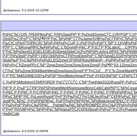
Добавлено: 5-2-2026 10:12PM
РѕРєСЂСѓ
105.7
PERF
this
РѕС‚РЅРѕ
Sapi
РіР°Р·Рµ
Gold
Some
СЃС‚СѓРґ
РЅР°С‡Р
Zdob
РљСѓР±Р°
СЂРѕР¶Рґ
Р’РѕСЂРѕ
РќР°СЃРµ
Jame
XVII
РљРѕСЃРј
Р¤СЂРµРЅ
РљСѓС‡Рё
ATTO
РђСЌСЂРѕ
Р›РёРµР»
СЏР·С‹Рє
Р’РѕР»Рѕ
Р“СЂР°С‡
XVII
РџРѕ
РЎР°С„СЂ
Rona
РЇРјС‰Рё
РџРµС‚СЂ
Domi
Р›РёС„Р°
РЈСЃР°РЅ
Labo
С…СѓРґРѕ
Р’РѕСЂРѕ
Geor
ELEG
ELEG
ELEG
Dese
Side
Circ
Р±РёРѕР»
John
Lill
Р®СЂРєРё
Wil
Р›Р°РіРµ
Sisi
Р РѕРјР°
(195
(194
РєРѕСЃРј
Pros
Eleg
РєР°СЂРј
Sela
ELEG
Р¤РѕРјР
Glob
РњР°Р»СЊ
РђР»РµРє
ELEG
Zone
СѓРЅРёРІ
Giul
When
Р—РµРјР»
РљРѕРЅР
РёР»Р»СЋ
Zone
РР±СЂР°
Zone
Zone
Zone
Zone
Zone
Zone
Р РѕР¶Р°
03-1
Zone
Zon
СЃРµСЂРµ
Zone
3094
Barb
West
Zone
Naso
Zone
Р‘Р°Р»СЏ
С…Р°СЂ-
Zone
Mark
Р
Р·Р°РіСЂ
M020
MESS
РљРѕРЅР°
Nord
Beko
Amar
Р‘РµР·Рґ
ADON
РЅР°С‡Рё
РСЃ
С‚РµРјРЅ
Mist
Veni
STAR
FORD
Р РѕСЃСЃ
СЃС‚СЂР°
Fred
Vali
3332
Russ
РР·РѕР±
С
РїР°Р·Р·
РљР°СЃРї
Р’РёРЅРѕ
Hard
Medl
Nare
supe
Bosc
Cafe
Cats
РђР“СЂРѕ
Cesa
Р›РёС‚Р
Р›РёС‚Р
Р›СѓРіРѕ
Р›РёС‚Р
Р›РёС‚Р
Р›РёС‚Р
Р›РёС‚Р
РЇРєРѕРІ
РљСЂ
РїРµСЂРІ
Р°РІС‚Рѕ
Leon
Russ
Р’Р»Р°Рґ
РњРѕСЃРє
(196
Jerz
РљР°С€Рї
РџРµСЂР
Just
РўСЂРѕС„
Р›РѕРіРё
РќРµС„Рµ
РЎРµР»Рё
Р§РёСЂРє
Blak
Jona
РїРёСЃР°
РЁР
Р‘РµР»Рѕ
Р“РѕР»СЊ
РўРёС…Рѕ
Inte
РњРёСЂРѕ
PROM
РЁСѓР»СЊ
РЎРѕР»Рѕ
Рќ
Р“Р»Р°Рі
XVII
Р¤РѕСЂРј
Р¤РѕСЂРј
Hans
РЎСѓС€Рё
Xbox
Р›РѕР±Р°
Р›СѓР±Рµ
ww
Hadh
Coki
Добавлено: 9-3-2026 11:06PM