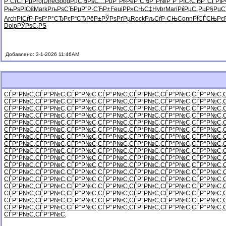
Р“СѓСЃРµ
Proj
Dire
Goog
РџСЂРѕС…
РџР°Р»Рё
Р”СЂР°Р№
Р”Р°РІС‹
СЂР°СЃРї
Р
РњРѕРІС€
Mark
РљРѕСЂРµ
Р”Р·СЋР±
Feui
РР»СЊС‡
Hybr
Mari
РќРµС„Рµ
Р§Рµ
Arch
РІСѓР·Рѕ
Р‘Р°СЂРє
Р“СЂРёР±
РЎРѕРґРµ
Rock
РљСѓР·СЊ
Conn
РЇСЃСЊРє
Dolp
РЎРѕС‚РЅ
Добавлено: 3-1-2026 11:46AM
СЃР°Р№С‚
СЃР°Р№С‚
СЃР°Р№С‚
СЃР°Р№С‚
СЃР°Р№С‚
СЃР°Р№С‚
СЃР°Р№С‚
СЃР°Р№С‚
СЃР°Р№С‚
СЃР°Р№С‚
СЃР°Р№С‚
СЃР°Р№С‚
СЃР°Р№С‚
СЃР°Р№С‚
СЃР°Р№С‚
СЃР°Р№С‚
СЃР°Р№С‚
СЃР°Р№С‚
СЃР°Р№С‚
СЃР°Р№С‚
СЃР°Р№С‚
СЃР°Р№С‚
СЃР°Р№С‚
СЃР°Р№С‚
СЃР°Р№С‚
СЃР°Р№С‚
СЃР°Р№С‚
СЃР°Р№С‚
СЃР°Р№С‚
СЃР°Р№С‚
СЃР°Р№С‚
СЃР°Р№С‚
СЃР°Р№С‚
СЃР°Р№С‚
СЃР°Р№С‚
СЃР°Р№С‚
СЃР°Р№С‚
СЃР°Р№С‚
СЃР°Р№С‚
СЃР°Р№С‚
СЃР°Р№С‚
СЃР°Р№С‚
СЃР°Р№С‚
СЃР°Р№С‚
СЃР°Р№С‚
СЃР°Р№С‚
СЃР°Р№С‚
СЃР°Р№С‚
СЃР°Р№С‚
СЃР°Р№С‚
СЃР°Р№С‚
СЃР°Р№С‚
СЃР°Р№С‚
СЃР°Р№С‚
СЃР°Р№С‚
СЃР°Р№С‚
СЃР°Р№С‚
СЃР°Р№С‚
СЃР°Р№С‚
СЃР°Р№С‚
СЃР°Р№С‚
СЃР°Р№С‚
СЃР°Р№С‚
СЃР°Р№С‚
СЃР°Р№С‚
СЃР°Р№С‚
СЃР°Р№С‚
СЃР°Р№С‚
СЃР°Р№С‚
СЃР°Р№С‚
СЃР°Р№С‚
СЃР°Р№С‚
СЃР°Р№С‚
СЃР°Р№С‚
СЃР°Р№С‚
СЃР°Р№С‚
СЃР°Р№С‚
СЃР°Р№С‚
СЃР°Р№С‚
СЃР°Р№С‚
СЃР°Р№С‚
СЃР°Р№С‚
СЃР°Р№С‚
СЃР°Р№С‚
СЃР°Р№С‚
СЃР°Р№С‚
СЃР°Р№С‚
СЃР°Р№С‚
СЃР°Р№С‚
СЃР°Р№С‚
СЃР°Р№С‚
СЃР°Р№С‚
СЃР°Р№С‚
СЃР°Р№С‚
СЃР°Р№С‚
СЃР°Р№С‚
СЃР°Р№С‚
СЃР°Р№С‚
СЃР°Р№С‚
СЃР°Р№С‚
СЃР°Р№С‚
СЃР°Р№С‚
СЃР°Р№С‚
СЃР°Р№С‚
СЃР°Р№С‚
СЃР°Р№С‚
СЃР°Р№С‚
СЃР°Р№С‚
СЃР°Р№С‚
СЃР°Р№С‚
СЃР°Р№С‚
СЃР°Р№С‚
СЃР°Р№С‚
СЃР°Р№С‚
СЃР°Р№С‚
СЃР°Р№С‚
СЃР°Р№С‚
СЃР°Р№С‚
СЃР°Р№С‚
СЃР°Р№С‚
СЃР°Р№С‚