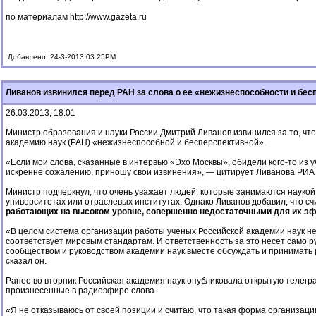
по материалам
http://www.gazeta.ru
Добавлено: 24-3-2013 03:25PM
Ливанов извинился перед РАН за слова о ее «нежизнеспособности и бе
26.03.2013, 18:01
Министр образования и науки России Дмитрий Ливанов извинился за то, чт
академию наук (РАН) «нежизнеспособной и бесперспективной».
«Если мои слова, сказанные в интервью «Эхо Москвы», обидели кого-то из у
искренне сожалению, приношу свои извинения», — цитирует Ливанова РИА
Министр подчеркнул, что очень уважает людей, которые занимаются наукой 
университетах или отраслевых институтах. Однако Ливанов добавил, что с
работающих на высоком уровне, совершенно недостаточными для их э
«В целом система организации работы ученых Российской академии наук не
соответствует мировым стандартам. И ответственность за это несет само р
сообществом и руководством академии наук вместе обсуждать и принимать р
сказал он.
Ранее во вторник Российская академия наук опубликовала открытую телегра
произнесенные в радиоэфире слова.
«Я не отказываюсь от своей позиции и считаю, что такая форма организации 