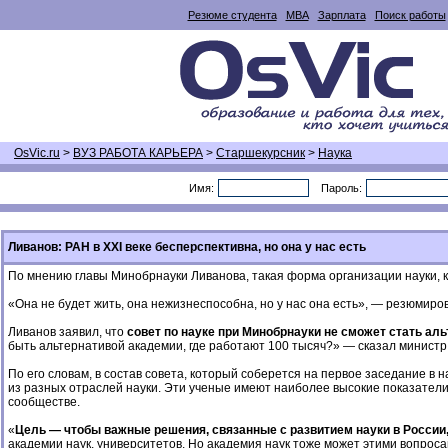
Резюме студента
MBA
Зарплата
Поиск работы
OsVic.ru
>
ВУЗ РАБОТА КАРЬЕРА
>
Старшекурсник
>
Наука
Имя:
Пароль:
Ливанов: РАН в XXI веке бесперспективна, но она у нас есть
По мнению главы Минобрнауки Ливанова, такая форма организации науки, ка
«Она не будет жить, она нежизнеспособна, но у нас она есть», — резюмиро
Ливанов заявил, что
совет по науке при Минобрнауки не сможет стать ал
быть альтернативой академии, где работают 100 тысяч?» — сказал министр
По его словам, в состав совета, который соберется на первое заседание в
из разных отраслей науки. Эти ученые имеют наиболее высокие показател
сообществе.
«
Цель — чтобы важные решения, связанные с развитием науки в России
академии наук, университетов. Но академия наук тоже может этими вопроса