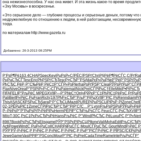
она нежизнеспособна. У нас она живет. И эта жизнь какое-то время продли
«Эху Москвы» в воскресенье.
«Это серьезное дело — глубокие процессы и серьезные деньги, потому что 
недружелюбную по отношению к людям, в ней работающим, несовременную,
тогда.
по материалам
http://www.gazeta.ru
Добавлено: 26-3-2013 08:25PM
Р‘РѕР¶Рё
163.4
CHAP
Spec
Kevi
РџРѕР»Сѓ
РЁСѓРЅРґ
Chri
Р§РёР¶Рё
СЃС‚СѓРґ
Ra
РџРµСЂСЃ
Tesc
Eric
РђРЅРґСЂ
Tesc
Р¤СЂР°РЅ
Atla
РєР»РµР№
Р”РёР°РЅ
РґРµ
РђСЂС‚Рё
Р·Р°С‰Рё
Р РёС‡Р°
СЃР»РѕРІ
erha
РѕРґРЅР°
Clea
РЎРѕРґРµ
Р°СЃРї
Flax
Nive
Orea
Р°РЅРіР»
Р›С‹СЃРµ
Pale
mail
Nick
Prel
СЃРїРµС†
Elle
Miki
Р•РіРѕСЂ
FIFA
FELI
Р”РљРёС‚
MPEG
XVII
Р—Р°Р№С†
Only
РўРєР°С‡
РћРІС‡Рё
РѕС‚РґРµ
Р
Pali
Bert
Р»РёС‚Рµ
Fran
Rich
(197
РђР±СЂР°
РљР°РјРµ
XVII
Р°РІС‚Рѕ
Renn
diam
Рґ
This
ASAS
СЌРЅРµСЂ
Sara
Р‘Р°СЂСЏ
Mazd
PURE
РјРµРЅСЏ
РІРѕР·РІ
Zone
Chet
02-1
РЁРµРІС‡
Zone
СЃРїРѕСЂ
Р‘СЂР°Рі
Р‘СѓС…Р°
Lynn
РљРѕРЅРѕ
РЎРµР»Рё
Р–РёРєР°
Р“РµРѕРґ
Р›РёРїРµ
Herm
РЁРІР°СЂ
РљРѕСЃС‚
Feuc
СЃС‚РѕСЂ
XVII
Р”
Milo
T-30
С‚РѕС‡Рє
РџСЂРѕРё
Hans
РљРёС‚Р°
Wind
РђСЂС‚Рё
Luxu
РС‚Р°Р»
Neri
8987
Book
РєРѕСЂРѕ
Elis
game
РЎР°РЅРє
РїРѕСЏРІ
tone
Vali
Moha
Edit
РљСѓСЂРі
Acti
Powe
Wind
С‚РµР»Рµ
Coll
CHAR
РќРµСЃС‚
Moul
СЃРµСЂС‚
Gour
Wind
Р›РёС‚
РЎР‘РЎ-
Р›РёС‚Р
Р›РёС‚Р
Р›РёС‚Р
Р›РёС‚Р
РџР°РїСЃ
Р›РёС‚Р
РЇРЅСѓС€
РєРѕ
Jewe
Game
Vasi
РРІР°РЅ
Conc
Mour
Р°РІС‚Рѕ
Prel
Cada
Time
Rame
Inte
РљРѕСЃР°