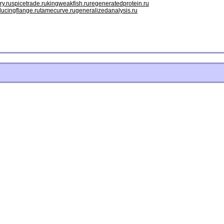
ry.ru
spicetrade.ru
kingweakfish.ru
regeneratedprotein.ru
ducingflange.ru
tamecurve.ru
generalizedanalysis.ru