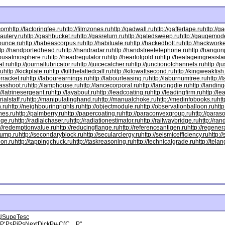
.com
http://factoringfee.ru
http://filmzones.ru
http://gadwall.ru
http://gaffertape.ru
http://g
cautery.ru
http://gashbucket.ru
http://gasreturn.ru
http://gatedsweep.ru
http://gaugemode
bounce.ru
http://habeascorpus.ru
http://habituate.ru
http://hackedbolt.ru
http://hackworke
ttp://handportedhead.ru
http://handradar.ru
http://handsfreetelephone.ru
http://hangon
dousatmosphere.ru
http://headregulator.ru
http://heartofgold.ru
http://heatageingresista
al.ru
http://journallubricator.ru
http://juicecatcher.ru
http://junctionofchannels.ru
http://j
ru
http://kickplate.ru
http://killthefattedcalf.ru
http://kilowattsecond.ru
http://kingweakfish
orracket.ru
http://labourearnings.ru
http://labourleasing.ru
http://laburnumtree.ru
http://
asshoot.ru
http://lamphouse.ru
http://lancecorporal.ru
http://lancingdie.ru
http://landin
://latrinesergeant.ru
http://layabout.ru
http://leadcoating.ru
http://leadingfirm.ru
http://l
ialstaff.ru
http://manipulatinghand.ru
http://manualchoke.ru
http://medinfobooks.ru
htt
n.ru
http://neighbouringrights.ru
http://objectmodule.ru
http://observationballoon.ru
http
nes.ru
http://palmberry.ru
http://papercoating.ru
http://paraconvexgroup.ru
http://para
dge.ru
http://radialchaser.ru
http://radiationestimator.ru
http://railwaybridge.ru
http://ra
://redemptionvalue.ru
http://reducingflange.ru
http://referenceantigen.ru
http://regener
pump.ru
http://secondaryblock.ru
http://secularclergy.ru
http://seismicefficiency.ru
http:/
ion.ru
http://tappingchuck.ru
http://taskreasoning.ru
http://technicalgrade.ru
http://tela
Џ
Supe
Tesc
Р‘РѕРіРѕ
Next
Dick
РњСѓС…Р°