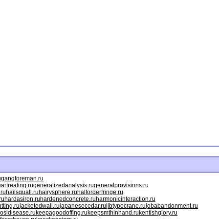
u
gangforeman.ru
artreating.ru
generalizedanalysis.ru
generalprovisions.ru
.ru
hailsquall.ru
hairysphere.ru
halforderfringe.ru
ru
hardasiron.ru
hardenedconcrete.ru
harmonicinteraction.ru
tting.ru
jacketedwall.ru
japanesecedar.ru
jibtypecrane.ru
jobabandonment.ru
osidisease.ru
keepagoodoffing.ru
keepsmthinhand.ru
kentishglory.ru