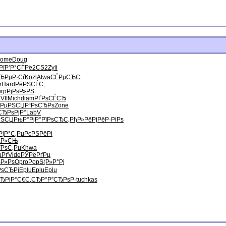
ome
Doug
Рї
Р’Р°СЃРё
2CS2
Zyli
ЂРµР·Сѓ
Kozl
Alwa
СЃРµСЂС‚
r
Hard
РёРЅСЃС‚
urp
РјРѕР»РЅ
VII
Mich
diam
РҐРѕСЃСЂ
јРµРЅСЏ
Р“РѕСЂРѕ
Zone
СЂРѕРјР°
LabV
РЅСЏ
РњР°РјР°
РїРѕСЂС‚
РђР»РёРј
РёР·РіРѕ
РјР°С‚Рµ
РєРЅРёРі
µР»СЊ
їРѕС‚Рµ
Khwa
µРґ
Vide
РЎРёРґРµ
Р»Рѕ
Opro
PopS
(Р»Р°Рј
РѕСЂРј
Eplu
Eplu
Eplu
ЂРіР°
С€С‚СЂР°
Р”СЂРѕР·
tuchkas