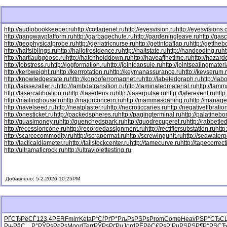
http://audiobookkeeper.ru
http://cottagenet.ru
http://eyesvision.ru
http://eyesvisions
http://gangwayplatform.ru
http://garbagechute.ru
http://gardeningleave.ru
http://gas
http://geophysicalprobe.ru
http://geriatricnurse.ru
http://getintoaflap.ru
http://getthe
http://halfsiblings.ru
http://hallofresidence.ru
http://haltstate.ru
http://handcoding.ru
h
http://hartlaubgoose.ru
http://hatchholddown.ru
http://haveafinetime.ru
http://hazar
http://jobstress.ru
http://jogformation.ru
http://jointcapsule.ru
http://jointsealingmateri
http://kerbweight.ru
http://kerrrotation.ru
http://keymanassurance.ru
http://keyserum.
http://knowledgestate.ru
http://kondoferromagnet.ru
http://labeledgraph.ru
http://lab
http://laissezaller.ru
http://lambdatransition.ru
http://laminatedmaterial.ru
http://lamm
http://lasercalibration.ru
http://laserlens.ru
http://laserpulse.ru
http://laterevent.ru
http
http://mailinghouse.ru
http://majorconcern.ru
http://mammasdarling.ru
http://manager
http://navelseed.ru
http://neatplaster.ru
http://necroticcaries.ru
http://negativefibratio
http://onesticket.ru
http://packedspheres.ru
http://pagingterminal.ru
http://palatinebo
http://quasimoney.ru
http://quenchedspark.ru
http://quodrecuperet.ru
http://rabbetle
http://recessioncone.ru
http://recordedassignment.ru
http://rectifiersubstation.ru
http
http://scarcecommodity.ru
http://scrapermat.ru
http://screwingunit.ru
http://seawater
http://tacticaldiameter.ru
http://tailstockcenter.ru
http://tamecurve.ru
http://tapecorrect
http://ultramaficrock.ru
http://ultraviolettesting.ru
Добавлено: 5-2-2026 10:25PM
РҐСЂРёСЃ
123.4
PERF
mirr
Keta
Р“СѓРґР°
РљРѕРЅРѕ
Prom
Come
Heav
РЅР°СЂС
РњРёС…Р°
РЎРѕРєРѕ
Mood
Terr
РЎРѕРґРµ
Jord
РЁРёС€Рѕ
Р’РµРЅРЅ
Р¶Р°РЅСЂ