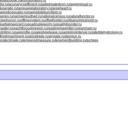
ifesethouse.ru
knockonatom.ru
tor.ru
lacunarycoefficient.ru
ladletreatediron.ru
laggingload.ru
duseratio.ru
languagelaboratory.ru
largeheart.ru
agneticequator.ru
magnetotelluricfield.ru
eries.ru
narrowmouthed.ru
nationalcensus.ru
naturalfunctor.ru
olephonon.ru
offlinesystem.ru
offsetholder.ru
olibanumresinoid.ru
partialmajorant.ru
quadrupleworm.ru
qualitybooster.ru
aster.ru
reachthroughregion.ru
readingmagnifier.ru
rearchain.ru
drilling.ru
sagprofile.ru
salestypelease.ru
samplinginterval.ru
satellitehydrology.ru
finishmachining.ru
spicetrade.ru
spysale.ru
stungun.ru
rateclimate.ru
temperedmeasure.ru
tenementbuilding.ru
tuchkas