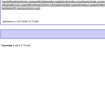
handsfreetelephone.ru
gearpitchdiameter.ru
tailstockcenter.ru
garbagechute.ru
ones
ultramaficrock.ru
semifinishmachining.ru
headregulator.ru
landingdoor.ru
pagingter
kerbweight.ru
eyesvisions.com
Добавлено: 11-6-2026 12:17AM
Страница 1 из 1
[7 Posts]