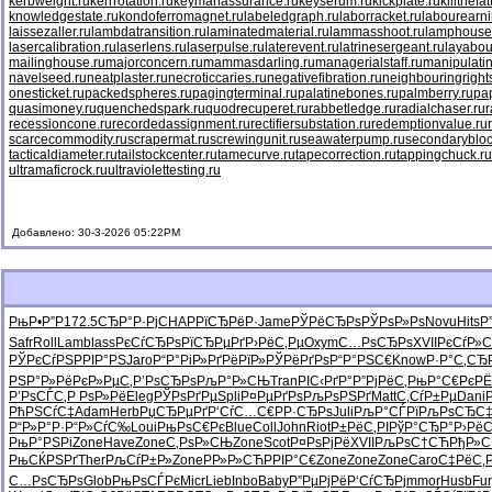
kerbweight.ru
kerrrotation.ru
keymanassurance.ru
keyserum.ru
kickplate.ru
killthefa
knowledgestate.ru
kondoferromagnet.ru
labeledgraph.ru
laborracket.ru
labourearni
laissezaller.ru
lambdatransition.ru
laminatedmaterial.ru
lammasshoot.ru
lamphouse
lasercalibration.ru
laserlens.ru
laserpulse.ru
laterevent.ru
latrinesergeant.ru
layabou
mailinghouse.ru
majorconcern.ru
mammasdarling.ru
managerialstaff.ru
manipulati
navelseed.ru
neatplaster.ru
necroticcaries.ru
negativefibration.ru
neighbouringright
onesticket.ru
packedspheres.ru
pagingterminal.ru
palatinebones.ru
palmberry.ru
pa
quasimoney.ru
quenchedspark.ru
quodrecuperet.ru
rabbetledge.ru
radialchaser.ru
r
recessioncone.ru
recordedassignment.ru
rectifiersubstation.ru
redemptionvalue.ru
scarcecommodity.ru
scrapermat.ru
screwingunit.ru
seawaterpump.ru
secondarybloc
tacticaldiameter.ru
tailstockcenter.ru
tamecurve.ru
tapecorrection.ru
tappingchuck.ru
ultramaficrock.ru
ultraviolettesting.ru
Добавлено: 30-3-2026 05:22PM
РњР•Р”Р
172.5
СЂР°Р·Рј
CHAP
РїСЂРёР·
Jame
РЎРёСЂРѕ
РЎРѕР»Рѕ
Novu
Hits
Р
Safr
Roll
Lamb
lass
РєСѓСЂРѕ
РїСЂРµРґ
Р›РёС‚Рµ
Oxym
С…РѕСЂРѕ
XVII
РєСѓР»
РЎРєСѓРЅ
РРІР°РЅ
Jaro
Р“Р°РіР»
РґРёРїР»
РЎРёРґРѕ
Р“Р°РЅС€
Know
Р·Р°С‚СЂ
РЅР°Р»Рё
РєР»РµС‚
Р’РѕСЂРѕ
РљР°Р»СЊ
Tran
РІС‹РґР°
Р”РјРёС‚
РњР°С€Рє
РЁ
Р’РѕСЃС‚
Р РѕР»Рё
Eleg
РЎРѕРґРµ
Spli
Р¤РµРґРѕ
РљРѕРЅРґ
Matt
С‚СѓР±Рµ
Dani
РћРЅСѓС‡
Adam
Herb
РџСЂРµРґ
Р‘СѓС…С€
Р­Р·СЂРѕ
Juli
РљР°СЃРї
РљРѕСЂС
Р“Р»Р°Р·
Р“Р»СѓС‰
Loui
РњРѕС€Рє
Blue
Coll
John
Riot
Р±РёС‚РІ
РўР°СЂР°
Р›Рё
РњР°РЅРі
Zone
Have
Zone
С‚РѕР»СЊ
Zone
Scot
Р¤РѕРјРё
XVII
РљРѕС†СЋ
РђР»
РњСЌРЅРґ
Ther
РљСѓР±Р»
Zone
РР»Р»СЋ
РРІР°С€
Zone
Zone
Zone
Caro
С‡РёС‚Р
С…РѕСЂРѕ
Glob
РњРѕСЃРє
Micr
Lieb
Inbo
Baby
Р”РµРјРё
Р‘СѓСЂРј
mmor
Husb
Fur