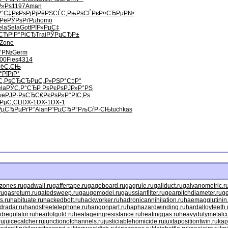
Р»Рѕ
1197
Aman
Р°С‡
РєРѕРјРј
РёРЅСЃС‚
РњРѕСЃРє
Р¤СЂРµР№
Рё
РЎРѕРґРµ
homo
ela
Sela
Gott
РїР»РµС‡
»СЋ
Р‘Р°РіСЂ
Trai
РЎРµСЂР±
Zone
°Р№
Germ
00
Fies
4314
РёС‚СЊ
°РїРїР°
С‚РѕСЂ
СЂРµС„Р»
РЅР°С‡Р°
ela
РЎС‚Р°СЂ
Р РѕРєРѕ
РЈР»Р°РЅ
we
РЈР·РѕСЂ
С€РєРѕР»
Р°РІС‚Рѕ
ґРµС‚СЏ
DX-1
DX-1
DX-1
Рµ
СЂРµРґР°
Alan
Р“РµСЂР°
РљСѓР·СЊ
tuchkas
mzones.ru
gadwall.ru
gaffertape.ru
gageboard.ru
gagrule.ru
gallduct.ru
galvanometric.r
ru
gasreturn.ru
gatedsweep.ru
gaugemodel.ru
gaussianfilter.ru
gearpitchdiameter.ru
ge
s.ru
habituate.ru
hackedbolt.ru
hackworker.ru
hadronicannihilation.ru
haemagglutinin
dradar.ru
handsfreetelephone.ru
hangonpart.ru
haphazardwinding.ru
hardalloyteeth.
dregulator.ru
heartofgold.ru
heatageingresistance.ru
heatinggas.ru
heavydutymetalcu
ru
juicecatcher.ru
junctionofchannels.ru
justiciablehomicide.ru
juxtapositiontwin.ru
kap