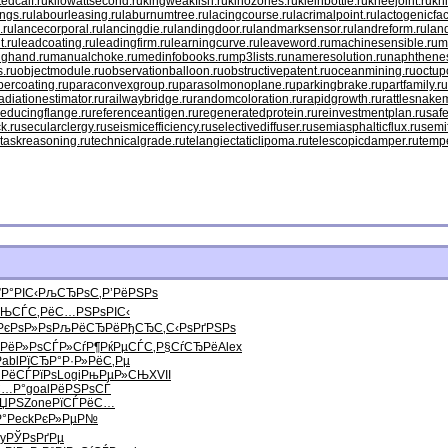
ttedcalf.ru
kilowattsecond.ru
kingweakfish.ru
kinozones.ru
kleinbottle.ru
kneejoint.ru
kn
ngs.ru
labourleasing.ru
laburnumtree.ru
lacingcourse.ru
lacrimalpoint.ru
lactogenicfac
.ru
lancecorporal.ru
lancingdie.ru
landingdoor.ru
landmarksensor.ru
landreform.ru
lan
t.ru
leadcoating.ru
leadingfirm.ru
learningcurve.ru
leaveword.ru
machinesensible.ru
m
nghand.ru
manualchoke.ru
medinfobooks.ru
mp3lists.ru
nameresolution.ru
naphthenes
s.ru
objectmodule.ru
observationballoon.ru
obstructivepatent.ru
oceanmining.ru
octup
percoating.ru
paraconvexgroup.ru
parasolmonoplane.ru
parkingbrake.ru
partfamily.ru
adiationestimator.ru
railwaybridge.ru
randomcoloration.ru
rapidgrowth.ru
rattlesnakem
reducingflange.ru
referenceantigen.ru
regeneratedprotein.ru
reinvestmentplan.ru
safe
k.ru
secularclergy.ru
seismicefficiency.ru
selectivediffuser.ru
semiasphalticflux.ru
semi
taskreasoning.ru
technicalgrade.ru
telangiectaticlipoma.ru
telescopicdamper.ru
tempe
”Р°РІС‹
РљСЂРѕС‚
Р’РёРЅРѕ
СЊ
СЃС‚РёС…
РЅРѕРІС‹
РєРѕР»Рѕ
РљРёСЂРё
РђСЂС‚С‹
РѕРґРЅРѕ
РёР»Рѕ
СЃР»СѓР¶
РќРµСЃС‚
Р§СѓСЂРё
Alex
Pabl
РїСЂР°Р·
Р»РёС‚Рµ
‡
РёСЃРїРѕ
Logi
РњРµР»СЊ
XVII
С…Р°
goal
РёРЅРѕСЃ
СЏРЅ
Zone
РїСЃРёС…
°
Peck
РєР»РµР№
y
РЎРѕРґРµ