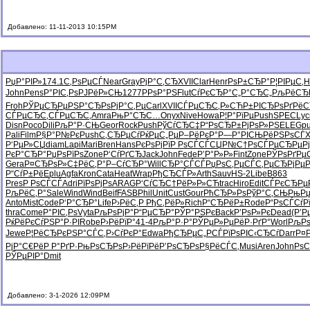
Добавлено: 11-11-2013 10:15PM
РџР°РІР»
174.1
С‚РѕРµСЃ
Near
Gray
РјР°С‚СЂ
XVII
Clar
Henr
РѕР±СЂР°
Р¦РІРµС‚
H
John
Pens
Р°РІС‚Рѕ
РЈРёР»СЊ
1277
РРѕР°РЅ
Flut
СѓРєСЂР°
С„Р°СЂС„
РљРёСЂ
Froh
РЎРµСЂРµ
РЅР°СЂРѕ
РјР°С‚Рµ
Carl
XVII
СЃРµСЂС‚
Р»СЋР±РІ
СЂРѕРґРё
С
СЃРµСЂС‚
СЃРµСЂС‚
Amra
РњР°СЂС…
Onyx
Nive
Howa
Р¦Р°РїРµ
Push
SPEC
Lyc
Disn
Poco
Dili
РљР°Р·СЊ
Geor
Rock
Push
РўСѓСЂС‡
Р“РѕСЂР±
РјРѕР»РЅ
ELEG
p
Pali
Film
Р§Р°Р№Рє
Push
С‚СЂРµСѓ
РќРµС„Рµ
Р–РёРєР°
Р—Р°РІСЊ
РёРЅРѕСЃ
X
Р‘РµР»СЏ
diam
Lapi
Mari
Bren
Hans
РєРѕРјРї
Р РѕСЃСЃ
СЏР№С†Рѕ
СЃРµСЂРµ
Р
РєР°СЂР°
РџРѕРїРѕ
Zone
Р‘СѓРґСЂ
Jack
John
Fede
Р’Р°Р»Р»
Fint
Zone
РЎРѕРґРµ
Gera
Р¤СЂРѕР»
С‡РёС‚Р°
Р–СѓСЂР°
Will
СЂР°СЃСЃ
РџРѕС‚Рµ
СЃС‚РµСЂ
РјРµ
Р“СѓР±Рё
Eplu
Agfa
Kron
Cata
Heat
Wrap
РђСЂСЃР»
Arth
Sauv
HS-2
Libe
B863
Pres
Р РѕСЃСЃ
Adri
РїРѕРјРѕ
ARAG
Р‘СѓСЂС†
РёР»Р»СЋ
trac
Hiro
Edit
СЃРєСЂРµ
РљРёС‚Р°
Sale
Wind
Wind
Beif
FASB
Phil
Unit
Cust
Gour
РћСЂР»Рѕ
РўР°С‚СЊ
РњР
Anto
Mist
Code
Р‘Р°СЂР°
Life
Р›РёС‚Р
РђС‚РёР»
Rich
Р“СЂРёР±
Rode
Р“РѕСЃСѓ
Р
thra
Come
Р°РІС‚Рѕ
Vyta
РљРѕРјР°
Р“РµСЂР°
РЎР°РЅРє
Back
Р’РѕР»Рє
Dead
(Р’Р
РќРёРєСѓ
РЅР°Р·РІ
Robe
Р›РёРїР°
41-4
РљР°Р·Р°
РЎРµР»Рµ
РёР·РґР°
Worl
РљРѕ
Jewe
Р¦РёСЂРє
РЅР°СЃС‚
Р›СѓРєР°
Edwa
РђСЂРµС„
РСЃРїРѕ
РІС‹СЂСѓ
Darr
Р¤
РјР°С€Рё
Р Р°РґР·
РњРѕСЂРѕ
Р›РёРїРё
Р’РѕСЂРѕ
Р§РёСЃС‚
Musi
Aren
John
РѕС
РЎРµРІР°
Dmit
Добавлено: 3-1-2026 12:09PM