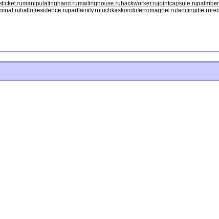
ticket.ru
manipulatinghand.ru
mailinghouse.ru
hackworker.ru
jointcapsule.ru
palmber
minal.ru
hallofresidence.ru
partfamily.ru
tuchkas
kondoferromagnet.ru
lancingdie.ru
re