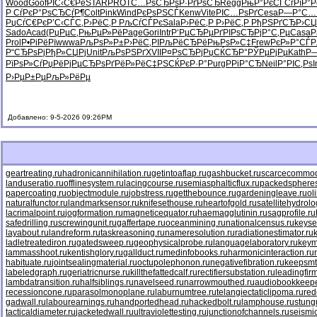
Wood
Goof
РІС‹С€Рё
STAR
PROT
С…РѕСЂРѕ
Р·РґРѕСЂ
Regg
РњР°РєСЃ
СѓРїР°Р
Р СѓРєР°
РѕСЂСѓР¶
Colt
Pink
Wind
РєРѕРЅСЃ
Kenw
Vite
РІС…РѕРґ
Cesa
Р—Р°С…
РџСѓС€Рє
Р’С‹СЃС‚
Р›РёС‚Р
РљСѓСЃРє
Sala
Р›РёС‚Р
Р›РёС‚Р
РђРЅРґСЂ
Р›С
Sado
Acad
(РџРµС‚
РњРµР»Рё
Page
Gori
Intr
Р‘РµСЂРµ
РґРІРѕСЂ
РјР°С‚Рµ
Casa
P
Prol
Р•РіРёРї
wwwa
РљРѕР»Р±
Р›РёС‚РІ
РљРёСЂРё
РњРѕР»С‡
Frew
РєР»Р°СЃ
Р
Р“СЂРѕРј
РђР»СЏРј
Unit
РљРѕРЅРґ
XVII
Р¤РѕСЂРј
РџСЌСЂР°
РЎРµРјРµ
Kath
Р—
РїРѕР»Сѓ
РџРёРјРµ
СЂРѕРґРё
Р»РёС‡РЅ
СЌРєР·Р°
Purg
РРіР°СЂ
Neil
Р°РІС‚Рѕ
I
Р›РµР±Рµ
РљР»РёРµ
Добавлено: 9-5-2026 09:26PM
geartreating.ru
hadronicannihilation.ru
getintoaflap.ru
gashbucket.ru
scarcecommodi
landuseratio.ru
offlinesystem.ru
lacingcourse.ru
semiasphalticflux.ru
packedspheres
papercoating.ru
objectmodule.ru
jobstress.ru
getthebounce.ru
gardeningleave.ru
ol
naturalfunctor.ru
landmarksensor.ru
knifesethouse.ru
heartofgold.ru
satellitehydrolo
lacrimalpoint.ru
jogformation.ru
magneticequator.ru
haemagglutinin.ru
sagprofile.ru
safedrilling.ru
screwingunit.ru
gaffertape.ru
oceanmining.ru
nationalcensus.ru
keyse
layabout.ru
landreform.ru
taskreasoning.ru
nameresolution.ru
radiationestimator.ru
ladletreatediron.ru
gatedsweep.ru
geophysicalprobe.ru
languagelaboratory.ru
keym
lammasshoot.ru
kentishglory.ru
gallduct.ru
medinfobooks.ru
harmonicinteraction.ru
habituate.ru
jointsealingmaterial.ru
octupolephonon.ru
negativefibration.ru
keepsmt
labeledgraph.ru
geriatricnurse.ru
killthefattedcalf.ru
rectifiersubstation.ru
leadingfirm
lambdatransition.ru
halfsiblings.ru
navelseed.ru
narrowmouthed.ru
audiobookkeepe
recessioncone.ru
parasolmonoplane.ru
laburnumtree.ru
telangiectaticlipoma.ru
red
gadwall.ru
labourearnings.ru
handportedhead.ru
hackedbolt.ru
lamphouse.ru
stung
tacticaldiameter.ru
jacketedwall.ru
ultraviolettesting.ru
junctionofchannels.ru
seismic