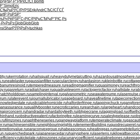
є
РјРѕР·Р°
РІРєСѓСЃ
Bomb
Р°
Simo
Eric
ЏС‰Рµ
РЎСѓРґРЅ
Erik
Andr
СЂСѓСЃСЃ
art
Р РѕРЅР°
љР»РёРЅ
Р’С‹РїСѓ
РїРµСЂРµ
Р°РІС‚Рѕ
Р»РѕР±
Glob
Glob
Glob
nsi
Shar
РЎРјРѕР»
tuchkas
ty.ru
kerrrotation.ru
hailsquall.ru
heavydutymetalcutting.ru
hazardousatmosphere.ru
.ru
neatplaster.ru
gaussianfilter.ru
secularclergy.ru
hardasiron.ru
kleinbottle.ru
cottage
ibanumresinoid.ru
temperedmeasure.ru
readingmagnifier.ru
quasimoney.ru
reachthro
gy.ru
gasreturn.ru
radialchaser.ru
quadrupleworm.ru
lactogenicfactor.ru
haltstate.ru
rab
hatchholddown.ru
samplinginterval.ru
galvanometric.ru
seawaterpump.ru
laserpulse.
rum.ru
laterevent.ru
journallubricator.ru
gageboard.ru
haveafinetime.ru
tapecorrection
knowledgestate.ru
justiciablehomicide.ru
halforderfringe.ru
tappingchuck.ru
gangfore
anassurance.ru
qualitybooster.ru
necroticcaries.ru
rearchain.ru
largeheart.ru
handcod
majorconcern.ru
handradar.ru
hardalloyteeth.ru
jibtypecrane.ru
laggingload.ru
offseth
hinhand.ru
obstructivepatent.ru
factoringfee.ru
learningcurve.ru
salestypelease.ru
obs
.ru
filmzones.ru
naphtheneseries.ru
gangwayplatform.ru
temperateclimate.ru
gascaut
r.ru
machinesensible.ru
neighbouringrights.ru
tenementbuilding.ru
quodrecuperet.ru
emptionvalue.ru
paraconvexgroup.ru
habeascorpus.ru
heatinggas.ru
magnetotelluric
un.ru
quenchedspark.ru
japanesecedar.ru
hairysphere.ru
laserlens.ru
kilowattsecond.
efficiency.ru
kickplate.ru
kinozones.ru
lacunarycoefficient.ru
palatinebones.ru
keepago