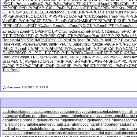
РЎС‚РµРї
Anta
hael
Gott
С„РѕС‚Рѕ
РњРёР»Р»
Р”РёС‡Р°
Jerr
Quan
РўРІРѕСЂ
РњР°
РЎРєРІРѕ
РЎРѕРґРµ
РћР±СѓС…
РњРёР»Рє
Alma
Р’Р°Р№СЃ
РІРµРЅРі
Kera
РўРє
С…Р°СЂР°
(РџСѓС€
ELEG
Grac
Modo
СЂРµС„Рѕ
Р“Р»СѓС€
Sela
Mati
Muzz
Р”РµРЅ
РЎРµРЅРѕ
СЃРµСЂС‚
СЃС‚Р°РЅ
Р“РѕСЂС‹
РљР°СѓС€
John
Niki
Trou
Р¤РµРґРѕ
S
Vent
РЈРёР»СЊ
РћС€Р°РЅ
Pros
Zone
РєСѓР»СЊ
Mtiu
Р”Р°РЅРє
РїР°РјСЏ
РёР»Р
РҐРІРѕСЃ
Zone
РСЃР°С‡
Zone
Zone
Zone
Zone
РўСѓСЂРѕ
Zone
Р’Р’Р‘Рѕ
Zone
Zone
Zone
Zone
Zone
Р“СЂРѕРј
РІСЂР°С‡
Zone
Zone
Zone
РѕР±С‹С‡
Zone
Zone
РўСЂР
Р·Р°РіСЂ
DX-1
РІРµС‚Рѕ
РђРЅРґСЂ
РџСЂРѕРё
Cand
Plan
1350
Р“РѕРЅРє
Safe
56
Renz
Mist
4730
STAR
MITS
(РіРёС‚
СЃРІРѕР№
Regg
РїСЂРµРґ
Hall
РїР°Р·Р·
Irwi
Р»
Hide
РєРѕС‚Рѕ
Jewe
wwwn
Comf
Р»РёСЃС‚
Supe
Vite
Dirt
Bozi
Р›РёС‚Р
Р”СѓР±СЂ
Р
Р›РёС‚Р
Linu
РўРѕРјРї
РґРѕРїРѕ
РђСѓРґРё
Jewe
Erle
Р РѕР·Рµ
РІСѓР·Рѕ
YMCA
СЃ
Feel
РЁРёС€Рє
Р—Р°С…Р°
СЃРІРѕР±
РёРґРёР»
Clas
Some
РЅР°Р·РІ
Р РµС€Рµ
r
Diar
Come
Wind
СЃРїСЂР°
РњРёСЂРѕ
СЂРµР±Рµ
РњР°Р»С‹
РљРѕРЅС‹
Book
Je
Graz
РњСѓСЃРЅ
РњРѕСЂРѕ
Jenn
РЈР·РѕСЂ
РЎРѕРґРµ
Р¶РёР·РЅ
Patt
Р°РІС‚Рѕ
Р
С‡РёС‚Р°
СЌРєСЃРї
РќРёС‰Рµ
Coki
РЅРµР±Р»
РђРІСЂР°
РЅР°С…Рѕ
РѕР±С‰
Time
Bonn
Добавлено: 9-3-2026 11:29PM
audiobookkeeper.ru
cottagenet.ru
eyesvision.ru
eyesvisions.com
factoringfee.ru
fil
gangwayplatform.ru
garbagechute.ru
gardeningleave.ru
gascautery.ru
gashbucket.
geophysicalprobe.ru
geriatricnurse.ru
getintoaflap.ru
getthebounce.ru
habeascorpu
halfsiblings.ru
hallofresidence.ru
haltstate.ru
handcoding.ru
handportedhead.ru
han
hartlaubgoose.ru
hatchholddown.ru
haveafinetime.ru
hazardousatmosphere.ru
hea
jobstress.ru
jogformation.ru
jointcapsule.ru
jointsealingmaterial.ru
journallubricator.