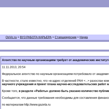
OsVic.ru
>
ВУЗ РАБОТА КАРЬЕРА
>
Старшекурсник
>
Наука
Агентство по научным организациям требует от академических институт
11.11.2013, 20:54
Федеральное агентство по научным организациям потребовало от академиче
В частности, стало известно, что «в адрес отделений РАН <...> разослан
научного учреждения и проект плана научно-исследовательских работ н
Кроме того,
в разделе «Работы» должно быть указано количество публи
Сообщается, что данные требования необходимы для составления финансо
по материалам
http://www.gazeta.ru