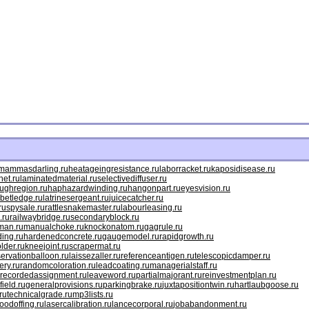
mammasdarling.ru
heatageingresistance.ru
laborracket.ru
kaposidisease.ru
net.ru
laminatedmaterial.ru
selectivediffuser.ru
ughregion.ru
haphazardwinding.ru
hangonpart.ru
eyesvision.ru
betledge.ru
latrinesergeant.ru
juicecatcher.ru
ru
spysale.ru
rattlesnakemaster.ru
labourleasing.ru
.ru
railwaybridge.ru
secondaryblock.ru
man.ru
manualchoke.ru
knockonatom.ru
gagrule.ru
ing.ru
hardenedconcrete.ru
gaugemodel.ru
rapidgrowth.ru
older.ru
kneejoint.ru
scrapermat.ru
ervationballoon.ru
laissezaller.ru
referenceantigen.ru
telescopicdamper.ru
ery.ru
randomcoloration.ru
leadcoating.ru
managerialstaff.ru
recordedassignment.ru
leaveword.ru
partialmajorant.ru
reinvestmentplan.ru
field.ru
generalprovisions.ru
parkingbrake.ru
juxtapositiontwin.ru
hartlaubgoose.ru
ru
technicalgrade.ru
mp3lists.ru
odoffing.ru
lasercalibration.ru
lancecorporal.ru
jobabandonment.ru