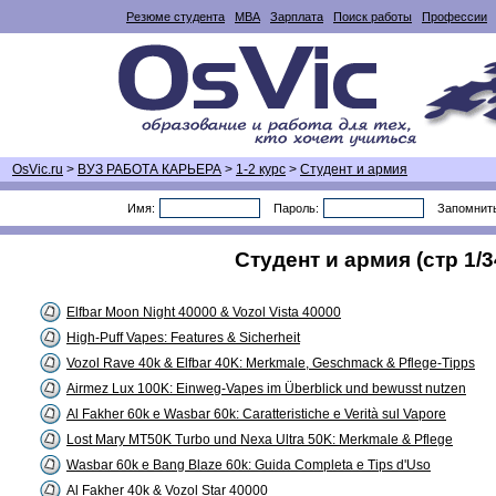
Резюме студента
MBA
Зарплата
Поиск работы
Профессии
OsVic.ru
>
ВУЗ РАБОТА КАРЬЕРА
>
1-2 курс
>
Студент и армия
Имя:
Пароль:
Запомнит
Студент и армия (стр 1/3
Elfbar Moon Night 40000 & Vozol Vista 40000
High-Puff Vapes: Features & Sicherheit
Vozol Rave 40k & Elfbar 40K: Merkmale, Geschmack & Pflege-Tipps
Airmez Lux 100K: Einweg-Vapes im Überblick und bewusst nutzen
Al Fakher 60k e Wasbar 60k: Caratteristiche e Verità sul Vapore
Lost Mary MT50K Turbo und Nexa Ultra 50K: Merkmale & Pflege
Wasbar 60k e Bang Blaze 60k: Guida Completa e Tips d'Uso
Al Fakher 40k & Vozol Star 40000