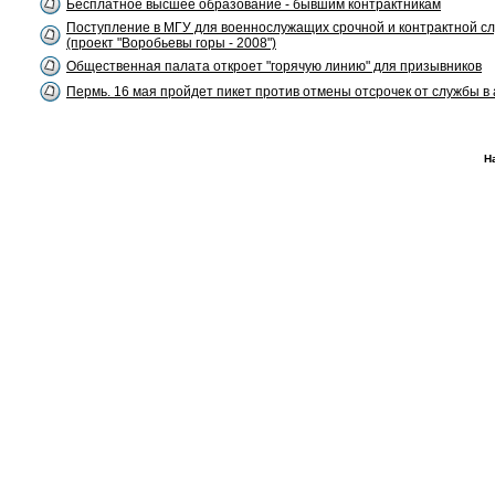
Бесплатное высшее образование - бывшим контрактникам
Поступление в МГУ для военнослужащих срочной и контрактной с
(проект "Воробьевы горы - 2008")
Общественная палата откроет "горячую линию" для призывников
Пермь. 16 мая пройдет пикет против отмены отсрочек от службы в
Н