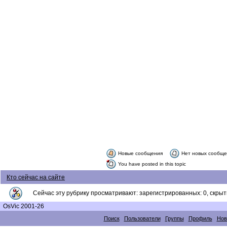
Новые сообщения
Нет новых сообщ
You have posted in this topic
Кто сейчас на сайте
Сейчас эту рубрику просматривают: зарегистрированных: 0, скрыты
OsVic 2001-26
Поиск
Пользователи
Группы
Профиль
Нов