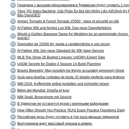
Граждане с высшим образованием в Туркмении будут служить 1 год
Tăng Tốc Index Backlink: Giải Pháp Ép Bot Ghi Nhận Liên Kết Định Kỳ
Báo DanaSEO
Airmez Tornado & Fumot Tornado 25000 : Vape et sécurité en été
Al Fakher 60k und Airmez Lux 60k: Das neue Dampferlebnis
Would a Golden Banarasi Saree for Wedding be an appropriate choice 
guests?
Dispositivi da 15000 tiri: guida a caratteristiche e uso sicuro
Al Fakher 40k: Der neue Standard für 40k Vape Genuss
MLB The Show 26 Budget Lineups: U4GM's Expert Take
U4GM Secrets for Diablo 4 Season 14 Build Planning
Braves Biweekly: May possibly-be theyre accurately genuinely Great
Guía para diseñar corbatas de boda: El detalle perfecto para testigos
WM 2026: Kofferhülle selbst gestalten und schneller reisen
Bikini del Mundial: Diseña el tuyo
WM-Spaß: Boxershorts mit Gesicht
В Удмуртии не останется вузов с военными кафедрами
How Often Should You Practice TEAS Exam Practice Questions Daily
Российские вузы будут готовить в три раза меньше офицеров
Выпускников ждет массовый призыв в армию.