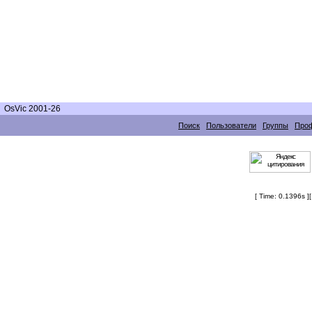
OsVic 2001-26
Поиск
Пользователи
Группы
Про
[ Time: 0.1396s ]