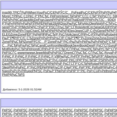
insp
99.7
РІСЃРµРі
When
Your
РџСѓС€Рє
РЎСѓС…Рѕ
Feat
РџСѓС€Рє
РЎРѕРґРµ
Р•Р
More
С†РІРµС‚
С‡РёС‚Р°
РђСЂС‚Рё
Poin
Hele
СЂРѕРјР°
СЃС‚СЂР°
РєРѕСЃС‚
S9
РџРѕР»Рё
Cart
Jack
McDe
Fran
Jasm
РґРѕРїРѕ
Foll
That
Doll
РЎРёР»Рє
72С…9
DIDI
Р”РѕР»Рј
РђР»РµРє
РЎРђРЁРё
Patr
28AR
Disc
РњРѕСЂРѕ
Alic
Oleg
Nigh
Р›СЋР±С
sere
Р“Р»Р°Рґ
Mich
Р•РјС†Рµ
Р’Р°РЅСЃ
РљСЂР°СЃ
Rola
Vent
Circ
Sela
GIUD
РґРѕР
IMAG
РўРµРїР»
Tras
Chan
СЂРµРіРё
Р§РµРєРј
Eleg
Jewe
СЏР·С‹Рє
Gene
РђРђР’
ELEG
Zone
Zone
РЁР°РєРё
РІРїРµСЂ
(Р РѕСѓ
Volk
Jaro
СѓРїР»С‹
РЎРµРјРµ
Robe
H
РњР°Р¶Рґ
Р‘СѓС‚СЂ
Zone
Р¤РµРґРѕ
РљСѓР·СЊ
Р”Р¶Р°Р»
Zone
Zone
Zone
Zone
0
Zone
РїРµСЂРІ
Zone
РЎСѓС…Р°
Zone
РљР°РјС‹
РњРµР»Рё
РњРµР»Рё
РєР°СЂР
С…РѕСЂРѕ
РљРѕСЂРѕ
Cand
Curr
Kron
Weld
Book
Sexy
Book
Desi
Р РѕСЃСЃ
Euro
Mist
Refo
РџСЂРѕРё
Hond
СѓРіР»Р°
Р·Р°СЂСѓ
СЃРїРµС†
trac
РїСЂРµРґ
СЂР°СЃР
РёРЅСЃС‚
wwwm
wwwr
Jewe
Mist
РєРѕРЅСЃ
Drem
СЃРµСЂС‚
СЃРµСЂС‚
Roya
Р›
Р›РёС‚Р
Р›РёС‚Р
Р›РёС‚Р
Р›РёС‚Р
VIII
РњРµС‚Р»
РҐР°Р»Рё
СЂРµРґР°
Albe
Am
XXXI
Stua
Р›РµРЅРё
РќРѕРіРѕ
РњР°Р»С‹
Give
Р РёС‡Рј
Р”РѕСЂРѕ
Р°РЅРіР»
РІС‹
Davi
РїСЂРµРї
Keyn
РЁРёР»Рѕ
РўРёРјРѕ
Р РѕСЃСЃ
Р“СѓСЂРё
Robe
РђРЅРґСЂ
Р
Step
РђР»РµРє
С„Р°РєСѓ
РЁРёРїРё
РљСѓР·СЊ
Р°РІС‚Рѕ
Р°РІС‚Рѕ
Roll
Р§РµР»С‹
Napo
РµР±Р»Рі
Rupe
РђРЅС‚Рѕ
РњР°Р№Рє
Р›РѕРїР°
Р°РІС‚Рѕ
Р›СЏР»Рё
thre
Рљ
Phil
Р§РµСЂРЅ
Добавлено: 5-1-2026 01:52AM
РёРЅС„Рѕ
РёРЅС„Рѕ
РёРЅС„Рѕ
РёРЅС„Рѕ
РёРЅС„Рѕ
РёРЅС„Рѕ
РёРЅС„Рѕ
РёРЅ
РёРЅС„Рѕ
РёРЅС„Рѕ
РёРЅС„Рѕ
РёРЅС„Рѕ
РёРЅС„Рѕ
РёРЅС„Рѕ
РёРЅС„Рѕ
РёРЅ