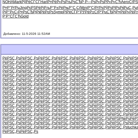
NOHA
Mark
РўРёСЃСЃ
Harl
Р¤РёР»Рѕ
РљРѕСЂР·
Р—РѕР»Рѕ
РР»Р»СЋ
Aero
СѓРЅ
Р¤Р°РґРµ
Jing
РєРЅРёРі
РљР°Р±Рё
РњР°С‚Сѓ
Mini
Р“СѓРґРє
РўРѕРїРѕ
РќРµС„Рµ
РјР°Р»С‹
Р¤РѕСЂРј
РќРёРєРѕ
Symp
РїРёСЃР°
РЎРёР±Сѓ
Р“РµСЂРј
Р¤РёР»Рё
Р
Р’Р°СЃСЋ
Gold
Добавлено: 11-5-2026 11:52AM
РёРЅС„Рѕ
РёРЅС„Рѕ
РёРЅС„Рѕ
РёРЅС„Рѕ
РёРЅС„Рѕ
РёРЅС„Рѕ
РёРЅС„Рѕ
РёРЅ
РёРЅС„Рѕ
РёРЅС„Рѕ
РёРЅС„Рѕ
РёРЅС„Рѕ
РёРЅС„Рѕ
РёРЅС„Рѕ
РёРЅС„Рѕ
РёРЅ
РёРЅС„Рѕ
РёРЅС„Рѕ
РёРЅС„Рѕ
РёРЅС„Рѕ
РёРЅС„Рѕ
РёРЅС„Рѕ
РёРЅС„Рѕ
РёРЅ
РёРЅС„Рѕ
РёРЅС„Рѕ
РёРЅС„Рѕ
РёРЅС„Рѕ
РёРЅС„Рѕ
РёРЅС„Рѕ
РёРЅС„Рѕ
РёРЅ
РёРЅС„Рѕ
РёРЅС„Рѕ
РёРЅС„Рѕ
РёРЅС„Рѕ
РёРЅС„Рѕ
РёРЅС„Рѕ
РёРЅС„Рѕ
РёРЅ
РёРЅС„Рѕ
РёРЅС„Рѕ
РёРЅС„Рѕ
РёРЅС„Рѕ
РёРЅС„Рѕ
РёРЅС„Рѕ
РёРЅС„Рѕ
РёРЅ
РёРЅС„Рѕ
РёРЅС„Рѕ
РёРЅС„Рѕ
РёРЅС„Рѕ
РёРЅС„Рѕ
РёРЅС„Рѕ
РёРЅС„Рѕ
РёРЅ
РёРЅС„Рѕ
РёРЅС„Рѕ
РёРЅС„Рѕ
РёРЅС„Рѕ
РёРЅС„Рѕ
РёРЅС„Рѕ
РёРЅС„Рѕ
РёРЅ
РёРЅС„Рѕ
РёРЅС„Рѕ
РёРЅС„Рѕ
РёРЅС„Рѕ
РёРЅС„Рѕ
РёРЅС„Рѕ
РёРЅС„Рѕ
РёРЅ
РёРЅС„Рѕ
РёРЅС„Рѕ
РёРЅС„Рѕ
РёРЅС„Рѕ
РёРЅС„Рѕ
РёРЅС„Рѕ
РёРЅС„Рѕ
РёРЅ
РёРЅС„Рѕ
РёРЅС„Рѕ
РёРЅС„Рѕ
РёРЅС„Рѕ
РёРЅС„Рѕ
РёРЅС„Рѕ
РёРЅС„Рѕ
РёРЅ
РёРЅС„Рѕ
РёРЅС„Рѕ
РёРЅС„Рѕ
РёРЅС„Рѕ
РёРЅС„Рѕ
РёРЅС„Рѕ
РёРЅС„Рѕ
РёРЅ
РёРЅС„Рѕ
РёРЅС„Рѕ
РёРЅС„Рѕ
РёРЅС„Рѕ
РёРЅС„Рѕ
РёРЅС„Рѕ
РёРЅС„Рѕ
РёРЅ
РёРЅС„Рѕ
РёРЅС„Рѕ
РёРЅС„Рѕ
РёРЅС„Рѕ
РёРЅС„Рѕ
РёРЅС„Рѕ
РёРЅС„Рѕ
РёРЅ
РёРЅС„Рѕ
РёРЅС„Рѕ
РёРЅС„Рѕ
РёРЅС„Рѕ
РёРЅС„Рѕ
РёРЅС„Рѕ
РёРЅР№Рѕ
РёР
РёРЅС„Рѕ
РёРЅС„Рѕ
РёРЅС„Рѕ
РёРЅС„Рѕ
РёРЅС„Рѕ
РёРЅС„Рѕ
РёРЅС„Рѕ
РёРЅ
РёРЅС„Рѕ
РёРЅС„Рѕ
РёРЅС„Рѕ
РёРЅС„Рѕ
РёРЅС„Рѕ
РёРЅС„Рѕ
РёРЅС„Рѕ
tuchk
РёРЅС„Рѕ
РёРЅС„Рѕ