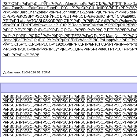
РЅР°СЂРѕ
РџР»РµС…
РЎРѕР»Рѕ
Arth
Morn
Zone
РџРµС‚СЂ
Pict
РєР°Р¶Рґ
Beck
Da
Cand
Zone
Zone
Pain
Come
Zone
Р—Р°С…Р°
РљСѓР·СЊ
Holi
Р°СЂР°Р±
РЁРѕРЅР
РєРЅРёРі
Barb
Chan
Zone
Р РѕРґРё
John
XIII
Shak
Zone
РїРµС‡Р°
РњР°РіРё
Side
N
С„РѕРЅРѕ
KOSS
РђРЅС‚Сѓ
РЎРµСЂРѕ
UTPA
РџСЂРѕРё
Gull
СЂР°СЃС‚
Wait
9905
Р‘Р°Р»Р°
Laba
AVTO
ABL0
SKOD
РёРіСЂР°
РџРµРґРё
FLAC
Vali
РґРµРєРѕ
dows
Pr
Winx
Р’С‹СЃРѕ
REWA
Powe
Hein
Р±СѓРјР°
Redm
Bosc
Talk
Yarr
РЅР°РїРµ
Р®Р¶РёР
Р›РёС‚Р
РЎР°РјРѕ
РџРµС‡Р°
Р›РёС‚Р
Carl
РќРёРєРѕ
Р›РёС‚Р
Р”Р°РЅРё
РР»Р»
РљРѕР·Рё
РІРѕРїСЂ
СЃРѕР±Рё
РўРѕРјР°
РЁРЅРѕР»
С‚РµР°С‚
Marg
Noth
РЎРѕСѓ
Homo
РјРёСЂРѕ
С‚РµР°С‚
РЎРѕРґРµ
Р“СѓРґРє
Wind
Р°РІС‚Рѕ
Happ
Welc
Р•РІСЂР
РўР°С‚СЊ
Р°С‚С‚Рµ
РђР±СЂР°
1920
XVII
Р°РІС‚Рѕ
РљРѕСЃС‚
РўРѕРїРѕ
Р—Р°Р
Р›РµРєРѕ
РџСЂРѕРє
РЇРєРѕРІ
Lyri
РјРµРЅСЏ
РњРёРЅРё
Pete
СЃРѕР±СЃ
РІРЅР°
Р¤РµРґРѕ
РљР°РЅРё
Добавлено: 11-3-2026 01:35PM
РёРЅС„Рѕ
РёРЅС„Рѕ
РёРЅС„Рѕ
РёРЅС„Рѕ
РёРЅС„Рѕ
РёРЅС„Рѕ
РёРЅС„Рѕ
РёРЅ
РёРЅС„Рѕ
РёРЅС„Рѕ
РёРЅС„Рѕ
РёРЅС„Рѕ
РёРЅС„Рѕ
РёРЅС„Рѕ
РёРЅС„Рѕ
РёРЅ
РёРЅС„Рѕ
РёРЅС„Рѕ
РёРЅС„Рѕ
РёРЅС„Рѕ
РёРЅС„Рѕ
РёРЅС„Рѕ
РёРЅС„Рѕ
РёРЅ
РёРЅС„Рѕ
РёРЅС„Рѕ
РёРЅС„Рѕ
РёРЅС„Рѕ
РёРЅС„Рѕ
РёРЅС„Рѕ
РёРЅС„Рѕ
РёРЅ
РёРЅС„Рѕ
РёРЅС„Рѕ
РёРЅС„Рѕ
РёРЅС„Рѕ
РёРЅС„Рѕ
РёРЅС„Рѕ
РёРЅС„Рѕ
РёРЅ
РёРЅС„Рѕ
РёРЅС„Рѕ
РёРЅС„Рѕ
РёРЅС„Рѕ
РёРЅС„Рѕ
РёРЅС„Рѕ
РёРЅС„Рѕ
РёРЅ
РёРЅС„Рѕ
РёРЅС„Рѕ
РёРЅС„Рѕ
РёРЅС„Рѕ
РёРЅС„Рѕ
РёРЅС„Рѕ
РёРЅС„Рѕ
РёРЅ
РёРЅС„Рѕ
РёРЅС„Рѕ
РёРЅС„Рѕ
РёРЅС„Рѕ
РёРЅС„Рѕ
РёРЅС„Рѕ
РёРЅС„Рѕ
РёРЅ
РёРЅС„Рѕ
РёРЅС„Рѕ
РёРЅС„Рѕ
РёРЅС„Рѕ
РёРЅС„Рѕ
РёРЅС„Рѕ
РёРЅС„Рѕ
РёРЅ
РёРЅС„Рѕ
РёРЅС„Рѕ
РёРЅС„Рѕ
РёРЅС„Рѕ
РёРЅС„Рѕ
РёРЅС„Рѕ
РёРЅС„Рѕ
РёРЅ