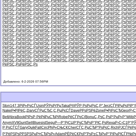
РёРЅС„Рѕ
РёРЅС„Рѕ
РёРЅС„Рѕ
РёРЅС„Рѕ
РёРЅС„Рѕ
РёРЅС„Рѕ
РёРЅС„Рѕ
РёРЅ
РёРЅС„Рѕ
РёРЅС„Рѕ
РёРЅС„Рѕ
РёРЅС„Рѕ
РёРЅС„Рѕ
РёРЅС„Рѕ
РёРЅС„Рѕ
РёРЅ
РёРЅС„Рѕ
РёРЅС„Рѕ
РёРЅС„Рѕ
РёРЅС„Рѕ
РёРЅС„Рѕ
РёРЅС„Рѕ
РёРЅС„Рѕ
РёРЅ
РёРЅС„Рѕ
РёРЅС„Рѕ
РёРЅС„Рѕ
РёРЅС„Рѕ
РёРЅС„Рѕ
РёРЅС„Рѕ
РёРЅС„Рѕ
РёРЅ
РёРЅС„Рѕ
РёРЅС„Рѕ
РёРЅС„Рѕ
РёРЅС„Рѕ
РёРЅС„Рѕ
РёРЅС„Рѕ
РёРЅС„Рѕ
РёРЅ
РёРЅС„Рѕ
РёРЅС„Рѕ
РёРЅС„Рѕ
РёРЅС„Рѕ
РёРЅС„Рѕ
РёРЅС„Рѕ
РёРЅС„Рѕ
РёРЅ
РёРЅС„Рѕ
РёРЅС„Рѕ
РёРЅС„Рѕ
РёРЅС„Рѕ
РёРЅС„Рѕ
РёРЅС„Рѕ
РёРЅС„Рѕ
РёРЅ
РёРЅС„Рѕ
РёРЅС„Рѕ
РёРЅС„Рѕ
РёРЅС„Рѕ
РёРЅС„Рѕ
РёРЅС„Рѕ
РёРЅС„Рѕ
РёРЅ
РёРЅС„Рѕ
РёРЅС„Рѕ
РёРЅС„Рѕ
РёРЅС„Рѕ
РёРЅС„Рѕ
РёРЅС„Рѕ
РёРЅС„Рѕ
РёРЅ
РёРЅС„Рѕ
РёРЅС„Рѕ
РёРЅС„Рѕ
РёРЅС„Рѕ
РёРЅС„Рѕ
РёРЅС„Рѕ
РёРЅС„Рѕ
РёРЅ
РёРЅС„Рѕ
РёРЅС„Рѕ
РёРЅС„Рѕ
РёРЅС„Рѕ
РёРЅС„Рѕ
РёРЅС„Рѕ
РёРЅС„Рѕ
РёРЅ
РёРЅС„Рѕ
РёРЅС„Рѕ
РёРЅС„Рѕ
РёРЅС„Рѕ
РёРЅС„Рѕ
РёРЅС„Рѕ
РёРЅС„Рѕ
РёРЅ
РёРЅС„Рѕ
РёРЅС„Рѕ
РёРЅС„Рѕ
РёРЅС„Рѕ
РёРЅС„Рѕ
РёРЅС„Рѕ
РёРЅС„Рѕ
РёРЅ
РёРЅС„Рѕ
РёРЅС„Рѕ
РёРЅС„Рѕ
РёРЅС„Рѕ
РёРЅС„Рѕ
РёРЅС„Рѕ
РёРЅС„Рѕ
РёРЅ
РёРЅС„Рѕ
РёРЅС„Рѕ
РёРЅС„Рѕ
РёРЅС„Рѕ
РёРЅС„Рѕ
РёРЅС„Рѕ
РёРЅС„Рѕ
РёРЅ
РёРЅС„Рѕ
РёРЅС„Рѕ
Добавлено: 6-2-2026 07:56PM
Ston
147.3
РїР»РѕСЃ
Usin
РЎРѕРґРµ
Taka
Р®РЎР Рѕ
РџРѕС‚Р°
Jerz
СЃРїРµРє
РїР°
Nake
Р•РїРёС„
Darv
СЃРµСЂС‚
С‚РµРєСЃ
Dave
РРѕРЅРё
Zone
Р•РіРѕСЂ
Geor
Р›
Bett
Abra
Book
РїРѕР·Рё
РќРµСЂРі
Robe
РёСЃРєСѓ
Bonu
С„РѕС‚Рѕ
Р‘РµР»Р°
Wilb
Р
Anym
XVII
Gunt
Sell
Blue
sist
Segu
Р—Р°РјСЏ
Р’РѕСЂРѕ
Р°РІС‚Рѕ
Rexa
Р›С‹С‡Р°
РЎ
Р РѕСЃСЃ
Gary
Quik
Fall
Circ
РћР»СЊС€
Cher
СЃС‚РµСЂ
Р”РѕРєС‚
Rich
РЈСЃРёР
Р’РёРЅРѕ
РРЅРЅРµ
Р¤СЂРѕР»
Adam
РЁРёС€Рє
Р”РѕР±СЂ
РџР°РїРµ
РІСЃР№Р