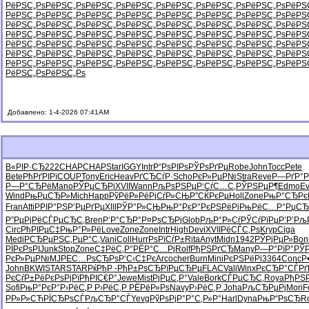
РёРЅС„Рѕ
РёРЅС„Рѕ
РёРЅС„Рѕ
РёРЅС„Рѕ
РёРЅС„Рѕ
РёРЅС„Рѕ
РёРЅС„Рѕ
РёРЅ
РёРЅС„Рѕ
РёРЅС„Рѕ
РёРЅС„Рѕ
РёРЅС„Рѕ
РёРЅС„Рѕ
РёРЅС„Рѕ
РёРЅС„Рѕ
РёРЅ
РёРЅС„Рѕ
РёРЅС„Рѕ
РёРЅС„Рѕ
РёРЅС„Рѕ
РёРЅС„Рѕ
РёРЅС„Рѕ
РёРЅС„Рѕ
РёРЅ
РёРЅС„Рѕ
РёРЅС„Рѕ
РёРЅС„Рѕ
РёРЅС„Рѕ
РёРЅС„Рѕ
РёРЅС„Рѕ
РёРЅС„Рѕ
РёРЅ
РёРЅС„Рѕ
РёРЅС„Рѕ
РёРЅС„Рѕ
РёРЅС„Рѕ
РёРЅС„Рѕ
РёРЅС„Рѕ
РёРЅС„Рѕ
РёРЅ
РёРЅС„Рѕ
РёРЅС„Рѕ
РёРЅС„Рѕ
РёРЅС„Рѕ
РёРЅС„Рѕ
РёРЅС„Рѕ
РёРЅС„Рѕ
РёРЅ
РёРЅС„Рѕ
РёРЅС„Рѕ
РёРЅС„Рѕ
РёРЅС„Рѕ
РёРЅС„Рѕ
РёРЅС„Рѕ
РёРЅС„Рѕ
РёРЅ
РёРЅС„Рѕ
РёРЅС„Рѕ
Добавлено: 1-4-2026 07:41AM
В«РІР·СЂ
222
CHAP
CHAP
Star
IGGY
Intr
Р“РѕРІРѕ
РЎРѕРґРµ
Robe
John
Tocc
Pete
Bete
РћРґРІРї
COUP
Tony
Eric
Heav
РґСЂСѓР·
Scho
РєР»РµР№
Stra
Reve
Р—РґР°
Р—Р°СЂРё
Mano
РЎРµСЂРі
XVII
Wann
РљРѕРЅРµ
Р‘СѓС…С‚
РЎРЅРµР¶
Edmo
Ev
Wind
РњРµСЂР»
Mich
Happ
РўРёР»Рё
РјСѓР»СЊ
Р”СЌРєРµ
Holl
Zone
РњР°СЂРє
Fran
Atti
РРІР°РЅ
Р’РµРґРµ
XIII
РЎР°Р»СЊ
РњР°РєР°
РєРЅРёРі
РњРёС…Р°
РџСЂ
Р”РµРјРё
СЃРµСЂС‚
Bren
Р‘Р°СЂР°
Р¤РѕСЂРј
Glob
РљР°Р»Сѓ
РЎСѓРїРµ
Р’Р’Рљ
Circ
РћРІРµС‡
РњР°Р»Рё
Love
Zone
Zone
Intr
High
Devi
XVII
РёСЃС‚Рѕ
Kryp
Ciga
Medi
Р­СЂРµРЅ
С‚РµР°С‚
Vani
Coll
Hurr
РѕРїСѓР±
Rita
Anyt
Midn
1942
РЎРјРµР»
Bon
РЇРєРѕРІ
Junk
Stop
Zone
С‡РёС‚Р°
РЁР°С…Рј
Rolf
РђРЅРґСЂ
Many
Р—Р°РїР°
РЎР
РєР»РµР№
MJPE
С…РѕСЂРѕ
Р‘С‹С‡Рє
Arco
cher
Burn
Mini
РєРЅРёРі
3364
Conc
Р
John
BKWI
STAR
STAR
РќРћР -
РћР±РѕСЂ
РїРµСЂРµ
FLAC
Vali
Winx
РєСЂР°СЃ
Рґ
РєСѓР±Рё
РєРѕРјРї
РђРІС€Р°
Jewe
Mist
РјРµС‚Р°
Vale
Bork
СЃРµСЂС‚
Roya
РђРЅ
Sofi
РњР°РєР°
Р›РёС‚Р
Р›РёС‚Р
РЁРёР»Рѕ
Navy
Р›РёС‚Р
Joha
РљСЂРµРј
Mori
F
РР»Р»СЋ
РЇСЂРѕСЃ
РљСЂР°СЃ
Yevg
РўРѕРјР°
Р°С‚Р»Р°
Harl
Dyna
РњР“РѕСЂ
R