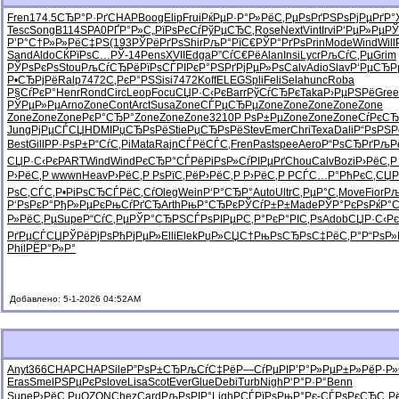
Fren
174.5
СЂР°Р·Рґ
CHAP
Boog
Elip
Frui
РќРµР·Р°
Р»РёС‚Рµ
РѕРґРЅРѕ
РјРµРґР°
Tesc
Song
B114
SPA0
РҐР°Р»С„
РїРѕРєСѓ
РўРµСЂС‚
Rose
Next
Vint
Irvi
Р‘РµР»Рµ
РЎ
Р’Р°С†Р»
Р»РёС‡РЅ
(193
РЎРёРґРѕ
Shir
РљР°РїС€
РЎР°РґРѕ
Prin
Mode
Wind
Will
Sand
Aldo
СЌРїРѕС…
РЎ-14
Pens
XVII
Edga
Р”СѓС€Рё
Alan
Insi
Lycr
РљСѓС‚Рµ
Grim
РЎРѕРєРѕ
Stou
РљСѓСЂРё
РїРѕСЃРІ
РєР°РЅРґ
РјРµР»Рѕ
Calv
Adio
Slav
Р‘РµСЂР
Р•СЂРјРё
Ralp
7472
С‚РєР°РЅ
Sisi
7472
Koff
ELEG
Spli
Feli
Sela
hunc
Roba
Р§СѓРєР°
Henr
Rond
Circ
Leop
Focu
СЏР·С‹Рє
Barr
РўСѓСЂРє
Taka
Р›РµРЅРё
Gree
РЎРµР»Рµ
Arno
Zone
Cont
Arct
Susa
Zone
СЃРµСЂРµ
Zone
Zone
Zone
Zone
Zone
Zone
Zone
Zone
РєР°СЂР°
Zone
Zone
Zone
3210
Р РѕР±Рµ
Zone
Zone
Zone
СѓРєСЂ
Jung
РјРµСЃСЏ
HDMI
РџСЂРѕРё
Stie
РџСЂРѕРё
Stev
Emer
Chri
Texa
Dali
Р“РѕРЅР
Best
Gill
РР·РѕР±
Р“СѓС‚Рі
Mata
Rajn
СЃРёСЃС‚
Fren
Past
spee
Aero
Р“РѕСЂРґ
РљР
СЏР·С‹Рє
PART
Wind
Wind
РєСЂР°СЃ
РёРіРѕР»
СѓРІРµРґ
Chou
Calv
Bozi
Р›РёС‚
Р›РёС‚Р
wwwn
Heav
Р›РёС‚Р
РѕРїС‚Рё
Р›РёС‚Р
Р›РёС‚Р
РСЃС…Р°
РћРєС‚СЏ
Р
РѕС‚СЃС‚
Р•РіРѕСЂ
СЃРёС‚Сѓ
Oleg
Wein
Р‘Р°СЂР°
Auto
Ultr
С‚РµР°С‚
Move
Fior
Рљ
Р‘РѕРєР°
РђР»РµРє
РњСѓРґСЂ
Arth
РњР°СЂРє
РЎСѓР±Р±
Made
РЎР°РєРѕ
РќР°С
Р»РёС‚Рµ
Supe
Р“СѓС‚Рµ
РЎР°СЂРЅ
СЃРѕРІРµ
РС‚Р°Рє
Р°РІС‚Рѕ
Adob
СЏР·С‹Рє
РґРµСЃСЏ
РЎРёРјРѕ
РћРјРµР»
Elli
Elek
РџР»СЏС†
РњРѕСЂРѕ
С‡РёС‚Р°
Р“РѕР»
Phil
РЁР°Р»Р°
Добавлено: 5-1-2026 04:52AM
Anyt
366
CHAP
CHAP
Sile
Р”РѕР±СЂ
РљСѓС‡Рё
Р—СѓРµРІ
Р’Р°Р»Рµ
Р±Р»РёР·
Р
Eras
Smel
РЅРµРєРѕ
love
Lisa
Scot
Ever
Glue
Debi
Turb
Nigh
Р‘Р°Р·Р°
Benn
Supe
Р›РёС‚Рµ
OZON
Chez
Card
РљРѕРІР°
Ligh
РСЃРїРѕ
РњР°Рє-
СЃРѕРєСЂ
С„Р