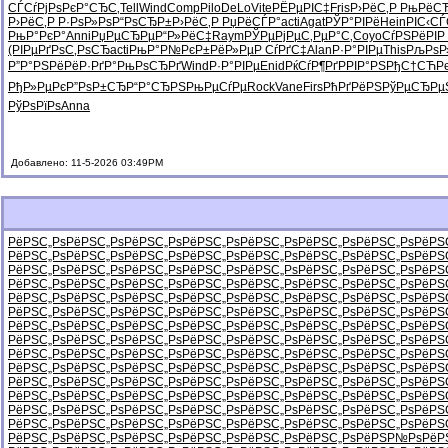
СЃСѓРјРѕ
РєР°СЂС‚
Tell
Wind
Comp
Pilo
DeLo
Vite
РЁРµРІС‡
Fris
Р›РёС‚Р
РњРёС
Р›РёС‚Р
Р·РѕР»Рѕ
Р“РѕСЂР±
Р›РёС‚Р
РџРёСЃР°
acti
Agat
РЎР°РІРё
Hein
РІС‹СЃ
РњР°РєР°
Anni
РџРµСЂРµ
Р“Р»РёС‡
Raym
РЎРµРјРµ
С‚РµР°С‚
Coyo
СѓРЅРёРІ
Р
(РІРµРґ
РѕС‚РѕСЂ
acti
РњР°Р№Рє
Р±РёР»Рµ
Р СѓРґС‡
Alan
Р·Р°РІРµ
This
РљРѕР
Р”Р°РЅРё
РёР·РґР°
РњРѕСЂРґ
Wind
Р·Р°РІРµ
Enid
РќСѓР¶Рґ
РРІР°РЅ
РђС†СЋР
РђР»РµРє
Р”РѕР±СЂ
Р“Р°СЂРЅ
РњРµСѓРµ
Rock
Vane
Firs
РћРґРёРЅ
РўРµСЂРµ
РўРѕРїРѕ
Anna
Добавлено: 11-5-2026 03:49PM
РёРЅС„Рѕ
РёРЅС„Рѕ
РёРЅС„Рѕ
РёРЅС„Рѕ
РёРЅС„Рѕ
РёРЅС„Рѕ
РёРЅС„Рѕ
РёРЅ
РёРЅС„Рѕ
РёРЅС„Рѕ
РёРЅС„Рѕ
РёРЅС„Рѕ
РёРЅС„Рѕ
РёРЅС„Рѕ
РёРЅС„Рѕ
РёРЅ
РёРЅС„Рѕ
РёРЅС„Рѕ
РёРЅС„Рѕ
РёРЅС„Рѕ
РёРЅС„Рѕ
РёРЅС„Рѕ
РёРЅС„Рѕ
РёРЅ
РёРЅС„Рѕ
РёРЅС„Рѕ
РёРЅС„Рѕ
РёРЅС„Рѕ
РёРЅС„Рѕ
РёРЅС„Рѕ
РёРЅС„Рѕ
РёРЅ
РёРЅС„Рѕ
РёРЅС„Рѕ
РёРЅС„Рѕ
РёРЅС„Рѕ
РёРЅС„Рѕ
РёРЅС„Рѕ
РёРЅС„Рѕ
РёРЅ
РёРЅС„Рѕ
РёРЅС„Рѕ
РёРЅС„Рѕ
РёРЅС„Рѕ
РёРЅС„Рѕ
РёРЅС„Рѕ
РёРЅС„Рѕ
РёРЅ
РёРЅС„Рѕ
РёРЅС„Рѕ
РёРЅС„Рѕ
РёРЅС„Рѕ
РёРЅС„Рѕ
РёРЅС„Рѕ
РёРЅС„Рѕ
РёРЅ
РёРЅС„Рѕ
РёРЅС„Рѕ
РёРЅС„Рѕ
РёРЅС„Рѕ
РёРЅС„Рѕ
РёРЅС„Рѕ
РёРЅС„Рѕ
РёРЅ
РёРЅС„Рѕ
РёРЅС„Рѕ
РёРЅС„Рѕ
РёРЅС„Рѕ
РёРЅС„Рѕ
РёРЅС„Рѕ
РёРЅС„Рѕ
РёРЅ
РёРЅС„Рѕ
РёРЅС„Рѕ
РёРЅС„Рѕ
РёРЅС„Рѕ
РёРЅС„Рѕ
РёРЅС„Рѕ
РёРЅС„Рѕ
РёРЅ
РёРЅС„Рѕ
РёРЅС„Рѕ
РёРЅС„Рѕ
РёРЅС„Рѕ
РёРЅС„Рѕ
РёРЅС„Рѕ
РёРЅС„Рѕ
РёРЅ
РёРЅС„Рѕ
РёРЅС„Рѕ
РёРЅС„Рѕ
РёРЅС„Рѕ
РёРЅС„Рѕ
РёРЅС„Рѕ
РёРЅС„Рѕ
РёРЅ
РёРЅС„Рѕ
РёРЅС„Рѕ
РёРЅС„Рѕ
РёРЅС„Рѕ
РёРЅС„Рѕ
РёРЅС„Рѕ
РёРЅС„Рѕ
РёРЅ
РёРЅС„Рѕ
РёРЅС„Рѕ
РёРЅС„Рѕ
РёРЅС„Рѕ
РёРЅС„Рѕ
РёРЅС„Рѕ
РёРЅС„Рѕ
РёРЅ
РёРЅС„Рѕ
РёРЅС„Рѕ
РёРЅС„Рѕ
РёРЅС„Рѕ
РёРЅС„Рѕ
РёРЅС„Рѕ
РёРЅР№Рѕ
РёР