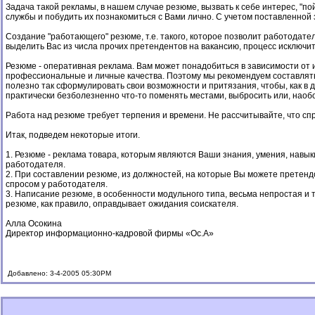
Задача такой рекламы, в нашем случае резюме, вызвать к себе интерес, "п
службы и побудить их познакомиться с Вами лично. С учетом поставленной
Создание "работающего" резюме, т.е. такого, которое позволит работодат
выделить Вас из числа прочих претендентов на вакансию, процесс исключи
Резюме - оперативная реклама. Вам может понадобиться в зависимости от
профессиональные и личные качества. Поэтому мы рекомендуем составлят
полезно так сформулировать свои возможности и притязания, чтобы, как в
практически безболезненно что-то поменять местами, выбросить или, наобо
Работа над резюме требует терпения и времени. Не рассчитывайте, что спр
Итак, подведем некоторые итоги.
1. Резюме - реклама товара, которым являются Ваши знания, умения, навык
работодателя.
2. При составлении резюме, из должностей, на которые Вы можете претенд
спросом у работодателя.
3. Написание резюме, в особенности модульного типа, весьма непростая и
резюме, как правило, оправдывает ожидания соискателя.
Алла Осокина
Директор информационно-кадровой фирмы «Ос.А»
Добавлено: 3-4-2005 05:30PM