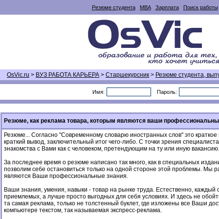
Резюме студента
MBA
Зарплата
Поиск работы
OsVic.ru
>
ВУЗ РАБОТА КАРЬЕРА
>
Старшекурсник
>
Резюме студента, вып
Имя:
Пароль:
Резюме, как реклама товара, которым являются ваши профессиональны
Резюме... Согласно "Современному словарю иностранных слов" это краткое 
краткий вывод, заключительный итог чего-либо. С точки зрения специалис
знакомства с Вами как с человеком, претендующим на ту или иную вакансию
За последнее время о резюме написано так много, как в специальных издани
позволим себе остановиться только на одной стороне этой проблемы. Мы р
являются Ваши профессиональные знания.
Ваши знания, умения, навыки - товар на рынке труда. Естественно, каждый
приемлемых, а лучше просто выгодных для себя условиях. И здесь не обойт
та самая реклама, только не толстенный буклет, где изложены все Ваши до
компьютере текстом, так называемая экспресс-реклама.