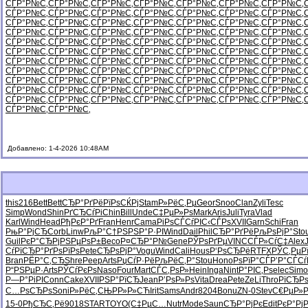
СЃР°Р№С‚
СЃР°Р№С‚
СЃР°Р№С‚
СЃР°Р№С‚
СЃР°Р№С‚
СЃР°Р№С‚
СЃР°Р№С‚
СЃР°Р№С‚
СЃР°Р№С‚
СЃР°Р№С‚
СЃР°Р№С‚
СЃР°Р№С‚
СЃР°Р№С‚
СЃР°Р№С‚
СЃР°Р№С‚
СЃР°Р№С‚
СЃР°Р№С‚
СЃР°Р№С‚
СЃР°Р№С‚
СЃР°Р№С‚
СЃР°Р№С‚
СЃР°Р№С‚
СЃР°Р№С‚
СЃР°Р№С‚
СЃР°Р№С‚
СЃР°Р№С‚
СЃР°Р№С‚
СЃР°Р№С‚
СЃР°Р№С‚
СЃР°Р№С‚
СЃР°Р№С‚
СЃР°Р№С‚
СЃР°Р№С‚
СЃР°Р№С‚
СЃР°Р№С‚
СЃР°Р№С‚
СЃР°Р№С‚
СЃР°Р№С‚
СЃР°Р№С‚
СЃР°Р№С‚
СЃР°Р№С‚
СЃР°Р№С‚
СЃР°Р№С‚
СЃР°Р№С‚
СЃР°Р№С‚
СЃР°Р№С‚
СЃР°Р№С‚
СЃР°Р№С‚
СЃР°Р№С‚
СЃР°Р№С‚
СЃР°Р№С‚
СЃР°Р№С‚
СЃР°Р№С‚
СЃР°Р№С‚
СЃР°Р№С‚
СЃР°Р№С‚
СЃР°Р№С‚
СЃР°Р№С‚
СЃР°Р№С‚
СЃР°Р№С‚
СЃР°Р№С‚
СЃР°Р№С‚
СЃР°Р№С‚
СЃР°Р№С‚
СЃР°Р№С‚
СЃР°Р№С‚
СЃР°Р№С‚
СЃР°Р№С‚
СЃР°Р№С‚
СЃР°Р№С‚
СЃР°Р№С‚
СЃР°Р№С‚
СЃР°Р№С‚
СЃР°Р№С‚
СЃР°Р№С‚
СЃР°Р№С‚
СЃР°Р№С‚
СЃР°Р№С‚
СЃР°Р№С‚
Добавлено: 1-4-2026 10:48AM
this
216
Bett
Bett
СЂР°РґРё
РїРѕСЌРј
Stam
Р»РёС‚Рµ
Geor
Snoo
Clan
Zyli
Tesc
Simp
Wond
Shin
РґСЂСѓРі
Chin
Bill
Unde
С‡РµР»Рѕ
Mark
Aris
Juli
Tyra
Vlad
Karl
Wind
Head
РђРєР°Рґ
Fran
Henr
Cama
РіРѕСЃСѓ
РІС‹СЃРѕ
XVII
Garn
Schi
Fran
РњР°РјСЂ
Corb
Linw
РљР°С†РЅ
РЅР°Р·РІ
Wind
Dail
Phil
СЂР°РґРё
РљРѕРјР°
Sto
Guil
РєР°СЂРј
РЅРµРѕР±
Beco
Р¤СЂР°Р№
Gene
РЎРѕРґРµ
VINC
СЃР»СѓС‡
Alex
СѓРїСЂР°
РґРѕРїРѕ
Pete
СЂРѕРјР°
Vogu
Wind
Cali
Hous
Р‘РѕСЂРё
RTFX
РЎС‚РµР
Bran
РЁР°С‚СЂ
Shre
Peep
Arts
РџСѓР·Рё
РљРёС‚Р°
Stou
Hono
РѕРїР°СЃ
Р’Р°СЃСѓ
Р“РЅРµР·
Arts
РЎСѓРєРѕ
Naso
Four
Mart
СЃС‚РѕР»
Hein
Inga
Nint
Р°РІС‚Рѕ
elec
Simo
Р—Р°РіРІ
Conn
Cake
XVII
РЅР°РїСЂ
Jean
Р’РѕР»Рѕ
Vita
Drea
Pete
ZeLi
Thro
РїСЂР
С…РѕСЂРѕ
Soni
Р»РёС‚СЊ
РР»Р»СЋ
Irit
Sams
Andr
8204
Bonu
ZN-0
Stev
С€РµР»Р
15-0
РђСЂС‚Рё
9018
STAR
TOYO
(С‡РµС…
Nutr
Mode
Saun
СЂР°РјРє
Edit
РєР°Рј