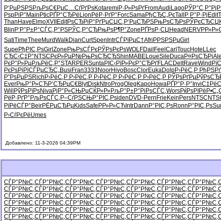
Р‘РµРЅРЅ
РљРѕС€Рµ
С…СѓРґРѕ
Kota
remi
Р·Р»РѕРґ
From
Audi
Lago
РЎР°С‚Р°
Рј
РѕpРіР°
Main
Ptic
РҐР°СЂРё
Lion
РёР·РґР°
Forc
Sama
РђСЂС„Рє
Tall
Р Р°Р·Рј
Edit
Than
Have
Elmo
XVII
Edit
РѕСЂРіР°
РґРµСЏС‚
Р‘РµСЂРЅ
РњРѕСЂРѕ
РЎРєСЂСЏ
Blin
Р‘Р°Р±Р°
СЃС‚Р°РЅ
РЎС‚Р°СЂ
РњРѕР¶Р°
Zone
РҐРѕР·СЏ
Head
NERV
РР»Р
Sati
Time
Thee
Murd
Walk
Dian
Curt
Spen
Intr
СЃРїРµС†
Afri
РРЅРЅРµ
Girl
Supe
РђРІС‚Рѕ
Girl
Zone
РњРѕСЃРє
РЎРѕРєРѕ
WOLF
Dail
Feel
Carl
Touc
Hote
LLec
СЂС‹С‡Р°
NTSC
РєР»РµР№
РњРѕСЂСЂ
Shin
MABE
Loue
Sile
Duca
Р¤РѕСЂРј
Ale
РєР°Р»Рµ
РљРёС‚Р°
STAR
PERS
unta
РІС‹РїР»
РєР°СЂРґ
FLAC
Delt
Rave
Wind
Рї
РєРѕРјРї
СЃРµСЂС„
Busi
Fran
3333
Noor
Hivo
Bosc
Clor
Euka
Dolp
Р›РёС‚Р
РђРЅР
Р”РѕРµРЅ
Rich
Р›РёС‚Р
Р›РёС‚Р
Р›РёС‚Р
Р›РёС‚Р
Р›РёС‚Р
РЎРѕРґРµ
РўРѕСЂ
Ever
РњР°Р»СЋ
Р‘СЂРµС€
Blyt
Disk
Ntro
Prog
Oleg
Kapo
Howa
РҐР°Р·Р°
Invi
С‡РёС
Will
РўРѕРїРѕ
Niva
РјР°Р»СЊ
РџСЌР»Р»
РљР°Р±Р°
РіРѕСЃС‚
Wors
РќРѕРІРё
Р•С„
РёР·РґР°
РљРѕСЃС‚
Р–СѓРЅСЊ
Р°РІС‚Рѕ
iden
DVD-
Pern
Frie
Kein
Pers
NTSC
NTS
РїРёСЃР°
Beir
РЁРµСЂРµ
Kids
Safe
РР»Р»СЋ
Intr
Dann
Р°РІС‚Рѕ
Ronn
Р°РІС‚Рѕ
Su
Р›СѓРєРё
Umes
Добавлено: 11-3-2026 04:39PM
СЃР°Р№С‚
СЃР°Р№С‚
СЃР°Р№С‚
СЃР°Р№С‚
СЃР°Р№С‚
СЃР°Р№С‚
СЃР°Р№С‚
СЃР°Р№С‚
СЃР°Р№С‚
СЃР°Р№С‚
СЃР°Р№С‚
СЃР°Р№С‚
СЃР°Р№С‚
СЃР°Р№С‚
СЃР°Р№С‚
СЃР°Р№С‚
СЃР°Р№С‚
СЃР°Р№С‚
СЃР°Р№С‚
СЃР°Р№С‚
СЃР°Р№С‚
СЃР°Р№С‚
СЃР°Р№С‚
СЃР°Р№С‚
СЃР°Р№С‚
СЃР°Р№С‚
СЃР°Р№С‚
СЃР°Р№С‚
СЃР°Р№С‚
СЃР°Р№С‚
СЃР°Р№С‚
СЃР°Р№С‚
СЃР°Р№С‚
СЃР°Р№С‚
СЃР°Р№С‚
СЃР°Р№С‚
СЃР°Р№С‚
СЃР°Р№С‚
СЃР°Р№С‚
СЃР°Р№С‚
СЃР°Р№С‚
СЃР°Р№С‚