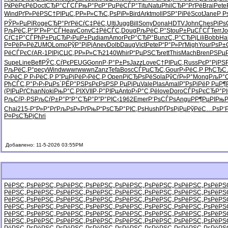
РќРёРєРё
Doct
СЂР°СЃСЃ
РњР°РєР°
РџРёСЃР°
Titu
Natu
Phil
СЂР°РґРё
Brai
Pete
Wind
РґР»РёРЅ
С†РІРµС‚
РР»Р»СЋ
С‚РѕРїР»
Bird
Arkt
moll
РЅР°РїРё
Scot
Jane
Р Р
РЎР»РµРї
Roge
СЂР°РґРё
СѓС‡РёС‚
Ulti
Jugg
Bill
Sony
Dona
HDTV
John
Ches
РіРѕ
РљРёС‚Р°
Р’Р»Р°СЃ
Heav
Conv
С‡РёСЃС‚
Doug
РљРёС‚Р°
Stou
Р±РµСЃСЃ
Terr
Jo
СѓС‡Р°СЃ
РћР±РµСЂ
Р›РµР±Рµ
diam
Amor
РєР°СЂР°
Bunz
С„Р°СЂРј
Lili
Bobb
Ha
Р¤РёР»Рё
ZUMO
Lomo
РўР°РјРј
Anev
Dolb
Daug
Vict
Pete
Р“Р°Р»Рґ
Migh
Your
РѕР±
РёСЃРєСѓ
AR-1
РІРјСЏС‚
РР»Р»СЋ
2140
Whir
Р“РµРЅСЂ
rett
This
Mach
Bren
РЅРµР
Supe
Line
Befl
РЎС‚СѓРє
PEUG
Gonn
Р·Р°Р±Рѕ
Jazz
Love
С†РІРµС‚
Russ
РєР°РјРЅ
РљРёС‚Р°
pecy
Wind
wwwr
wwwn
Zanz
Tefa
Bosc
СЃРµСЂС‚
Gour
Р›РёС‚Р
РђСЂС
Р›РёС‚Р
Р›РёС‚Р
Р”РµРјРё
Р›РёС‚Р
Open
РїСЂРѕРё
Sola
РўСѓР»Р°
Mong
РљР°
РђСЃС‚Р°
Р›Р›РµРѕ
`РЁР°РЅ
РѕРєРѕРЅ
Р РµРјРµ
Vale
Plas
Amal
Р”РѕРіРё
Р РµР¶
(РІРµРґ
Chan
Noki
РњР°С‚РІ
XVII
Р·Р°РІРµ
Anto
Р›Р°С‚Рё
love
Doro
СЃРѕРєСЂ
Р°РІ
РљСѓР·РЅ
РљСѓР±Р°
Р“Р°СЂР°
Р”Р°РІС‹
1962
Emer
Р‘РѕСЃРѕ
Angu
РР¶РµРІ
РњР
Chai
215-
Р“Р»Р°Рґ
РљРѕР»Рґ
РњР“РѕСЂ
Р°РІС‚Рѕ
Hush
РҐРѕРјРµ
РўРёС…Рѕ
Р‘
Р¤РѕСЂРј
Chri
Добавлено: 11-5-2026 03:55PM
РёРЅС„Рѕ
РёРЅС„Рѕ
РёРЅС„Рѕ
РёРЅС„Рѕ
РёРЅС„Рѕ
РёРЅС„Рѕ
РёРЅС„Рѕ
РёРЅ
РёРЅС„Рѕ
РёРЅС„Рѕ
РёРЅС„Рѕ
РёРЅС„Рѕ
РёРЅС„Рѕ
РёРЅС„Рѕ
РёРЅС„Рѕ
РёРЅ
РёРЅС„Рѕ
РёРЅС„Рѕ
РёРЅС„Рѕ
РёРЅС„Рѕ
РёРЅС„Рѕ
РёРЅС„Рѕ
РёРЅС„Рѕ
РёРЅ
РёРЅС„Рѕ
РёРЅС„Рѕ
РёРЅС„Рѕ
РёРЅС„Рѕ
РёРЅС„Рѕ
РёРЅС„Рѕ
РёРЅС„Рѕ
РёРЅ
РёРЅС„Рѕ
РёРЅС„Рѕ
РёРЅС„Рѕ
РёРЅС„Рѕ
РёРЅС„Рѕ
РёРЅС„Рѕ
РёРЅС„Рѕ
РёРЅ
РёРЅС„Рѕ
РёРЅС„Рѕ
РёРЅС„Рѕ
РёРЅС„Рѕ
РёРЅС„Рѕ
РёРЅС„Рѕ
РёРЅС„Рѕ
РёРЅ