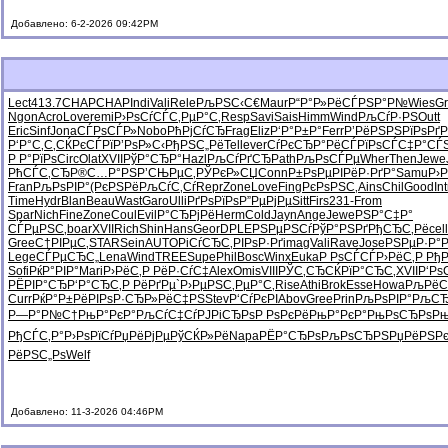
Добавлено: 6-2-2026 09:42PM
Lect
413.7
CHAP
CHAP
Indi
Vali
Rele
РљРЅС‹С€
Maur
Р“Р°Р»Рё
СЃРЅР°Р№
Wies
G
Ngon
Acro
Love
remi
Р›РѕСѓСЃ
С‚РµР°С‚
Resp
Savi
Sais
Himm
Wind
РљСѓР·РЅ
Outt
Eric
Sinf
Jona
СЃРѕСЃР»
Nobo
РћРјСѓСЂ
Frag
Eliz
Р‘Р°Р±Р°
Ferr
Р’РёРЅРЅ
РїРѕРґР
Р‘Р°С‚С‚
СЌРєСЃРї
Р’РѕР»С‹
РђРЅС„Рё
Tell
ever
СѓРєСЂР°
РёСЃРїРѕ
СЃС‡Р°СЃ
Р Р°РїРѕ
Circ
Olat
XVII
РўР°СЂР°
Hazl
РљСѓРґСЂ
Path
РљРѕСЃРµ
Wher
Then
Jewe
РћСЃС‚СЂ
Р®С…Р°РЅ
Р’СЊРµС‚
РЎРєР»СЏ
Conn
Р±РѕРµРІ
РёР·РґР°
Samu
Р›
Fran
РљРѕРІР°
(РєРЅРё
РљСѓС‚Сѓ
Repr
Zone
Love
Fing
РєРѕРЅС‚
Ains
Chil
Good
Int
Time
Hydr
Blan
Beau
Wast
Garo
Ulli
РґРѕРїРѕ
Р”РµРјРµ
Sitt
Firs
231-
From
Spar
Nich
Fine
Zone
Coul
Evil
Р°СЂРјРё
Herm
Cold
Jayn
Ange
Jewe
РЅР°С‡Р°
СЃРµРЅС‚
boar
XVII
Rich
Shin
Hans
Geor
DPLE
РЅРµРЅСѓ
РўР°РЅРґ
РђСЂС‚Рё
cell
Gree
С†РІРµС‚
STAR
Sein
AUTO
РіСѓСЂС‚
РІРѕР·Рґ
imag
Vali
Rave
Jose
РЅРµР·Р°
Р
Lege
СЃРµСЂС„
Lena
Wind
TREE
Supe
Phil
Bosc
Winx
Euka
Р РѕСЃСЃ
Р›РёС‚Р
Рђ
Sofi
РќР°РІР°
Mari
Р›РёС‚Р
РёР·СѓС‡
Alex
Omis
VIII
РЎС‚СЂСЌ
РїР°СЂС‚
XVII
Р‘Рѕ
РЁРІР°СЂ
Р‘Р°СЂС‚
Р РёРґРµ
`Р›РµРЅ
С‚РµР°С‚
Rise
Athi
Brok
Esse
Howa
РљРё
Curr
РќР°Р±Рё
РІРѕР·СЂ
Р»РёС‡РЅ
Stev
Р‘СѓРєРІ
Abov
Gree
Prin
РљРѕРІР°
РљСЂ
Р—Р°Р№С†
РњР°РєР°
РљСѓС‡Сѓ
РЈРіСЂРѕ
Р РѕРєРё
РњР°РєР°
РњРѕСЂРѕ
Рњ
РђСЃС‚Р°
Р›РѕРїСѓ
РџРёРјРµ
РўСЌР»Рё
Napa
РЁР°СЂРѕ
РљРѕСЂРЅ
РџРёРЅР
РёРЅС„Рѕ
Welf
Добавлено: 11-3-2026 04:46PM