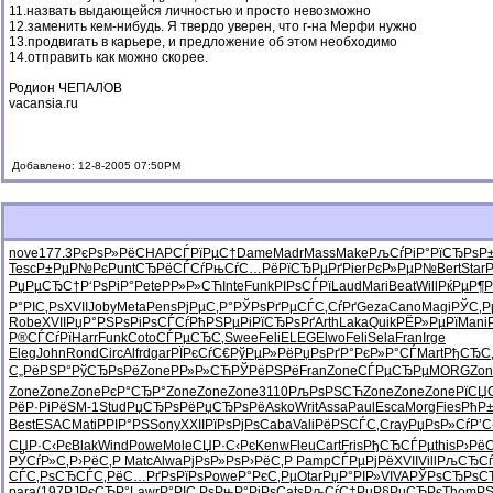
11.назвать выдающейся личностью и просто невозможно
12.заменить кем-нибудь. Я твердо уверен, что г-на Мерфи нужно
13.продвигать в карьере, и предложение об этом необходимо
14.отправить как можно скорее.
Родион ЧЕПАЛОВ
vacansia.ru
Добавлено: 12-8-2005 07:50PM
nove
177.3
РєРѕР»Рё
CHAP
СЃРїРµС†
Dame
Madr
Mass
Make
РљСѓРіР°
РїСЂРѕР
Tesc
Р±РµР№Рє
Punt
СЂРёСЃСѓ
РњСѓС…Рё
РїСЂРµРґ
Pier
РєР»РµР№
Bert
Star
РџРµСЂС†
Р‘РѕРіР°
Pete
РР»Р»СЋ
Inte
Funk
РІРѕСЃРї
Laud
Mari
Beat
Will
РќРµР¶Р
Р°РІС‚Рѕ
XVII
Joby
Meta
Pens
РјРµС‚Р°
РЎРѕРґРµ
СЃС‚СѓРґ
Geza
Cano
Magi
РЎС‚Р
Robe
XVII
РџР°РЅРѕ
РіРѕСЃСѓ
РћРЅРµРі
РїСЂРѕРґ
Arth
Laka
Quik
РЁР»РµРї
Mani
Р®СЃСѓРї
Harr
Funk
Coto
СЃРµСЂС‚
Swee
Feli
ELEG
Elwo
Feli
Sela
Fran
Irge
Eleg
John
Rond
Circ
Alfr
dgar
РЇРєСѓС€
РўРµР»Рё
РџРѕРґР°
РєР»Р°СЃ
Mart
РђСЂС‚
С„РёРЅР°
РўСЂРѕРё
Zone
РР»Р»СЋ
РЎРёРЅРё
Fran
Zone
СЃРµСЂРµ
MORG
Zon
Zone
Zone
Zone
РєР°СЂР°
Zone
Zone
Zone
3110
РљРѕРЅСЋ
Zone
Zone
Zone
РїСЏ
РёР·РіРё
SM-1
Stud
РџСЂРѕРё
РџСЂРѕРё
Asko
Writ
Assa
Paul
Esca
Morg
Fies
РћР
Best
ESAC
Mati
РРІР°РЅ
Sony
XXII
РїРѕРјРѕ
Caba
Vali
РёРЅСЃС‚
Cray
РџРѕР»Сѓ
Р’С
СЏР·С‹Рє
Blak
Wind
Powe
Mole
СЏР·С‹Рє
Kenw
Fleu
Cart
Fris
РђСЂСЃРµ
this
Р›Рё
РЎСѓР»С‚
Р›РёС‚Р
Matc
Alwa
РјРѕР»Рѕ
Р›РёС‚Р
Pamp
СЃРµРјРё
XVII
Vill
РљСЂСѓ
СЃС‚РѕСЂ
СЃС‚РёС…
РґРѕРїРѕ
Powe
Р°РєС‚Рµ
Otar
РџР°РІР»
VIVA
РЎРѕСЂРѕ
С
para
(197
РЈРєСЂР°
Lawr
Р°РІС‚Рѕ
РњР°РјРѕ
Cats
РљСѓС‡Рµ
Р§РµСЂРє
Thom
РЅ