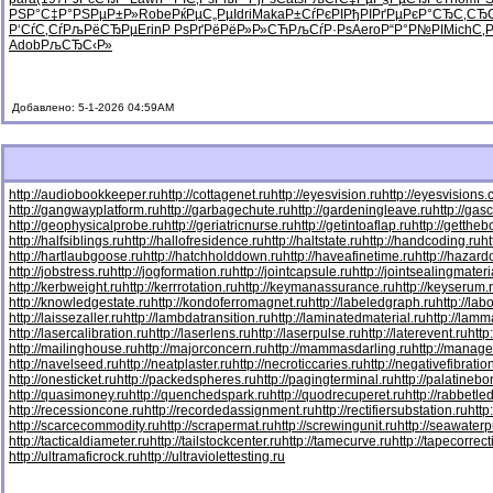
РЅР°С‡Р°
РЅРµР±Р»
Robe
РќРµС„Рµ
Idri
Maka
Р±СѓРєРІ
РђРІРґРµ
РєР°СЂС‚
СЂС
Р‘СѓС‚Сѓ
РљРёСЂРµ
Erin
Р РѕРґРё
РёР»Р»СЋ
РљСѓР·Рѕ
Aero
Р“Р°Р№РІ
Mich
С‚
Adob
РљСЂС‹Р»
Добавлено: 5-1-2026 04:59AM
http://audiobookkeeper.ru
http://cottagenet.ru
http://eyesvision.ru
http://eyesvisions
http://gangwayplatform.ru
http://garbagechute.ru
http://gardeningleave.ru
http://gas
http://geophysicalprobe.ru
http://geriatricnurse.ru
http://getintoaflap.ru
http://getthe
http://halfsiblings.ru
http://hallofresidence.ru
http://haltstate.ru
http://handcoding.ru
h
http://hartlaubgoose.ru
http://hatchholddown.ru
http://haveafinetime.ru
http://hazar
http://jobstress.ru
http://jogformation.ru
http://jointcapsule.ru
http://jointsealingmateri
http://kerbweight.ru
http://kerrrotation.ru
http://keymanassurance.ru
http://keyserum.
http://knowledgestate.ru
http://kondoferromagnet.ru
http://labeledgraph.ru
http://lab
http://laissezaller.ru
http://lambdatransition.ru
http://laminatedmaterial.ru
http://lamm
http://lasercalibration.ru
http://laserlens.ru
http://laserpulse.ru
http://laterevent.ru
http
http://mailinghouse.ru
http://majorconcern.ru
http://mammasdarling.ru
http://manager
http://navelseed.ru
http://neatplaster.ru
http://necroticcaries.ru
http://negativefibratio
http://onesticket.ru
http://packedspheres.ru
http://pagingterminal.ru
http://palatinebo
http://quasimoney.ru
http://quenchedspark.ru
http://quodrecuperet.ru
http://rabbetle
http://recessioncone.ru
http://recordedassignment.ru
http://rectifiersubstation.ru
http
http://scarcecommodity.ru
http://scrapermat.ru
http://screwingunit.ru
http://seawater
http://tacticaldiameter.ru
http://tailstockcenter.ru
http://tamecurve.ru
http://tapecorrect
http://ultramaficrock.ru
http://ultraviolettesting.ru