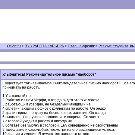
OsVic.ru
>
ВУЗ РАБОТА КАРЬЕРА
>
Старшекурсник
>
Резюме студента, вы
Улыбнитесь! Рекомендательное письмо "наоборот"
Существует так называемое «Рекомендательное письмо наоборот». Все его стр
принимать на работу.
1.Уважаемый г-н ...!
2.Работая с г-ном Мерфи, я всегда видел этого человека,
3.работающим усердно, не бездельничающим и не
4.сплетничающим в офисе с коллегами по работе. Он редко
5.тратит время попусту на бесполезные занятия. Он всегда
6.выполняет поручение полностью и вовремя. Он часто
7.с головой уходит в работу и никогда не
8.болтает без умолку в столовой. Ему совершенно не свойственны
9.тщеславие и самолюбие, несмотря на его выдающиеся успехи,
10.знания и умения. Я думаю, его запросто можно