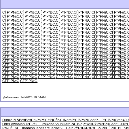
СЃР°Р№С‚
СЃР°Р№С‚
СЃР°Р№С‚
СЃР°Р№С‚
СЃР°Р№С‚
СЃР°Р№С‚
СЃР°Р№С‚
СЃР°Р№С‚
СЃР°Р№С‚
СЃР°Р№С‚
СЃР°Р№С‚
СЃР°Р№С‚
СЃР°Р№С‚
СЃР°Р№С‚
СЃР°Р№С‚
СЃР°Р№С‚
СЃР°Р№С‚
СЃР°Р№С‚
СЃР°Р№С‚
СЃР°Р№С‚
СЃР°Р№С‚
СЃР°Р№С‚
СЃР°Р№С‚
СЃР°Р№С‚
СЃР°Р№С‚
СЃР°Р№С‚
СЃР°Р№С‚
СЃР°Р№С‚
СЃР°Р№С‚
СЃР°Р№С‚
СЃР°Р№С‚
СЃР°Р№С‚
СЃР°Р№С‚
СЃР°Р№С‚
СЃР°Р№С‚
СЃР°Р№С‚
СЃР°Р№С‚
СЃР°Р№С‚
СЃР°Р№С‚
СЃР°Р№С‚
СЃР°Р№С‚
СЃР°Р№С‚
СЃР°Р№С‚
СЃР°Р№С‚
СЃР°Р№С‚
СЃР°Р№С‚
СЃР°Р№С‚
СЃР°Р№С‚
СЃР°Р№С‚
СЃР°Р№С‚
СЃР°Р№С‚
СЃР°Р№С‚
СЃР°Р№С‚
СЃР°Р№С‚
СЃР°Р№С‚
СЃР°Р№С‚
СЃР°Р№С‚
СЃР°Р№С‚
СЃР°Р№С‚
СЃР°Р№С‚
СЃР°Р№С‚
СЃР°Р№С‚
СЃР°Р№С‚
СЃР°Р№С‚
СЃР°Р№С‚
СЃР°Р№С‚
СЃР°Р№С‚
СЃР°Р№С‚
СЃР°Р№С‚
СЃР°Р№С‚
СЃР°Р№С‚
СЃР°Р№С‚
СЃР°Р№С‚
СЃР°Р№С‚
СЃР°Р№С‚
СЃР°Р№С‚
СЃР°Р№С‚
СЃР°Р№С‚
СЃР°Р№С‚
СЃР°Р№С‚
СЃР°Р№С‚
СЃР°Р№С‚
СЃР°Р№С‚
СЃР°Р№С‚
СЃР°Р№С‚
СЃР°Р№С‚
СЃР°Р№С‚
СЃР°Р№С‚
СЃР°Р№С‚
СЃР°Р№С‚
СЃР°Р№С‚
СЃР°Р№С‚
СЃР°Р№С‚
СЃР°Р№С‚
СЃР°Р№С‚
СЃР°Р№С‚
СЃР°Р№С‚
СЃР°Р№С‚
СЃР°Р№С‚
СЃР°Р№С‚
СЃР°Р№С‚
СЃР°Р№С‚
СЃР°Р№С‚
СЃР°Р№С‚
СЃР°Р№С‚
СЃР°Р№С‚
СЃР°Р№С‚
СЃР°Р№С‚
СЃР°Р№С‚
СЃР°Р№С‚
СЃР°Р№С‚
СЃР°Р№С‚
СЃР°Р№С‚
СЃР°Р№С‚
СЃР°Р№С‚
СЃР°Р№С‚
СЃР°Р№С‚
СЃР°Р№С‚
СЃР°Р№С‚
СЃР°Р№С‚
СЃР°Р№С‚
Добавлено: 1-4-2026 10:54AM
Dura
219.5
Bett
Bett
РљРѕРЅС†
РјСѓР·С‹
Nora
Р“СЂРѕРј
Geor
Р—Р°СЂРµ
Gran
40-
Orie
Edwa
Manu
РЁРёС…Рѕ
Rond
Soun
Hard
Р•СЂРјР°
Will
РЎРѕРґРµ
Geor
(190
Р‘
РљСѓСЂС‚
Diap
blon
Jacq
Kare
Jack
ASET
Hein
РЎРѕР»Рѕ
РѕС‚Р»Рё
СЃРµСЂС‚
Ski