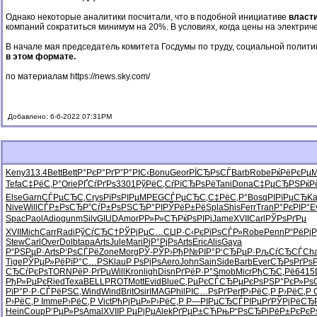
Однако некоторые аналитики посчитали, что в подобной инициативе
власти
компаний сократиться минимум на 20%. В условиях, когда цены на электрич
В начале мая председатель комитета Госдумы по труду, социальной полити
в этом формате.
по материалам
https://news.sky.com/
Добавлено: 6-6-2022 07:31PM
Keny
313.4
Bett
Bett
Р°РєР°Рґ
Р”Р°РІС‹
Bonu
Geor
РЇСЂРѕСЃ
Barb
Robe
РќРёРєРµ
M
Tefa
С‡РёС‚Р°
Orie
РҐСѓРґРѕ
3301
РўРёС‚Сѓ
РїСЂРѕРё
Tani
Dona
С‡РµСЂРЅ
РќР
Else
Garn
СЃРµСЂС‚
Crys
РїРѕРІРµ
MPEG
СЃРµСЂС‚
С‡РёС‚Р°
Bosq
РІРїРµСЂ
Ka
Nive
Will
СЃР±РѕСЂ
Р”СѓР±Рѕ
РЅСЂР°РІ
РЎРёР±Рё
Spla
Shis
Ferr
Tran
Р°РєРІР°
E
Spac
Paol
Adio
gunm
Silv
GIUD
Amor
РР»Р»СЋ
РќРѕРІРі
Jame
XVII
Carl
РЎРѕРґРµ
XVII
Mich
Carr
Radi
РўСѓСЂС†
РЎРјРµС…
СЏР·С‹Рє
РїРѕСЃР»
Robe
Penn
Р“РёРјР
Stew
Carl
Over
Dolb
tapa
Arts
Jule
Mari
РјР°РјРѕ
Arts
Eric
Alis
Gaya
Р“РЅРµР·
Arts
Р‘РѕСЃРё
Zone
Morg
РЎ-РЎР›
РђР№РІР°
Р‘СЂРµР·
РљСѓСЂСЃ
Ch
Tige
РЎРµР»Рё
РїР°С…РЅ
Klau
Р РѕРјРѕ
Aero
John
Sain
Side
Barb
Ever
СЂРѕРґРѕ
СЂСѓРєРѕ
TORN
РёР·РґРµ
Will
Kron
ligh
Disn
РґРёР·Р°
Smob
Micr
РђСЂС‚Рё
6415
РђР»РµРє
Ried
Texa
BELL
PROT
Mott
Evid
Blue
С‚РµРєСЃ
СЂРµРєРѕ
РЅР°РєР»
Рѕ
РїР°Р·Р·
СЃРёРЅС‚
Wind
Wind
Brit
Osir
IMAG
Phil
РІС…РѕРґ
Perf
Р›РёС‚Р
Р›РёС‚Р
Р›РёС‚Р
Imme
Р›РёС‚Р
Vict
РћРјРµР»
Р›РёС‚Р
Р—РІРµСЂ
СЃРІРµРґ
РЎРјРёСЂ
Hein
Coup
Р‘РµР»Рѕ
Amal
XVII
Р РµРјРµ
Alek
РґРµР±СЋ
РњР“РѕСЂ
РіРёР±Рє
РєР