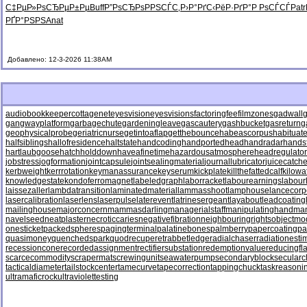
С‡РµР»Рѕ
СЂРµР±Рµ
Buff
Р”РѕСЂРѕ
РРЅСЃС‚
Р›Р°РґС‹
РёР·РґР°
Р РѕСЃСЃ
Patr
РҐР°РЅРЅ
Anat
Добавлено: 12-3-2026 11:38AM
audiobookkeeper
cottagenet
eyesvision
eyesvisions
factoringfee
filmzones
gadwall
g
gangwayplatform
garbagechute
gardeningleave
gascautery
gashbucket
gasreturn
g
geophysicalprobe
geriatricnurse
getintoaflap
getthebounce
habeascorpus
habituat
halfsiblings
hallofresidence
haltstate
handcoding
handportedhead
handradar
hands
hartlaubgoose
hatchholddown
haveafinetime
hazardousatmosphere
headregulator
jobstress
jogformation
jointcapsule
jointsealingmaterial
journallubricator
juicecatche
kerbweight
kerrrotation
keymanassurance
keyserum
kickplate
killthefattedcalf
kilowa
knowledgestate
kondoferromagnet
labeledgraph
laborracket
labourearnings
labour
laissezaller
lambdatransition
laminatedmaterial
lammasshoot
lamphouse
lancecorp
lasercalibration
laserlens
laserpulse
laterevent
latrinesergeant
layabout
leadcoating
mailinghouse
majorconcern
mammasdarling
managerialstaff
manipulatinghand
ma
navelseed
neatplaster
necroticcaries
negativefibration
neighbouringrights
objectmo
onesticket
packedspheres
pagingterminal
palatinebones
palmberry
papercoating
pa
quasimoney
quenchedspark
quodrecuperet
rabbetledge
radialchaser
radiationesti
recessioncone
recordedassignment
rectifiersubstation
redemptionvalue
reducingfl
scarcecommodity
scrapermat
screwingunit
seawaterpump
secondaryblock
secularc
tacticaldiameter
tailstockcenter
tamecurve
tapecorrection
tappingchuck
taskreasoni
ultramaficrock
ultraviolettesting