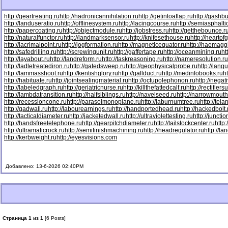
http://geartreating.ru
http://hadronicannihilation.ru
http://getintoaflap.ru
http://gashbu
http://landuseratio.ru
http://offlinesystem.ru
http://lacingcourse.ru
http://semiasphaltic
http://papercoating.ru
http://objectmodule.ru
http://jobstress.ru
http://getthebounce.r
http://naturalfunctor.ru
http://landmarksensor.ru
http://knifesethouse.ru
http://heartof
http://lacrimalpoint.ru
http://jogformation.ru
http://magneticequator.ru
http://haemaggl
http://safedrilling.ru
http://screwingunit.ru
http://gaffertape.ru
http://oceanmining.ru
ht
http://layabout.ru
http://landreform.ru
http://taskreasoning.ru
http://nameresolution.ru
http://ladletreatediron.ru
http://gatedsweep.ru
http://geophysicalprobe.ru
http://lang
http://lammasshoot.ru
http://kentishglory.ru
http://gallduct.ru
http://medinfobooks.ru
h
http://habituate.ru
http://jointsealingmaterial.ru
http://octupolephonon.ru
http://negat
http://labeledgraph.ru
http://geriatricnurse.ru
http://killthefattedcalf.ru
http://rectifiers
http://lambdatransition.ru
http://halfsiblings.ru
http://navelseed.ru
http://narrowmouth
http://recessioncone.ru
http://parasolmonoplane.ru
http://laburnumtree.ru
http://tel
http://gadwall.ru
http://labourearnings.ru
http://handportedhead.ru
http://hackedbolt.
http://tacticaldiameter.ru
http://jacketedwall.ru
http://ultraviolettesting.ru
http://juncti
http://handsfreetelephone.ru
http://gearpitchdiameter.ru
http://tailstockcenter.ru
http
http://ultramaficrock.ru
http://semifinishmachining.ru
http://headregulator.ru
http://la
http://kerbweight.ru
http://eyesvisions.com
Добавлено: 13-6-2026 02:40PM
Страница 1 из 1
[6 Posts]