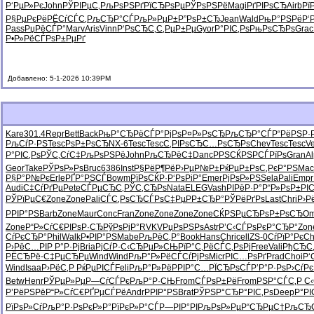
Р‘РµР»Рє
John
РЎРІРµС‚
РљРѕРЅРґ
РїСЂРѕРµ
РЎРѕРЅРё
Magi
РґРІРѕСЂ
Airb
Рї
Р§РµРєРё
РЁСѓСЃС‚
РљСЂР°СЃ
РљР»РµР±
Р”РѕР±СЂ
Jean
Wald
РњР°РЅРё
Р‘
Pass
РџРёСЃР°
Marv
Aris
Vinn
Р‘РѕСЂС‚
С‚РµР±Рµ
Gyor
Р°РІС‚Рѕ
РњРѕСЂРѕ
Grac
Р•Р»РёСЃ
РѕР±РµРґ
Добавлено: 5-1-2026 10:39PM
Kare
301.4
Repr
Bett
Back
РњР°СЂРё
СЃР°РјРѕ
Р¤Р»РѕСЂ
РљСЂР°СЃ
Р“РёРЅР·
РљСѓР·РЅ
Tesc
РѕР±РѕСЂ
NX-6
Tesc
Tesc
С‚РІРѕСЂ
С…РѕСЂРѕ
Chev
Tesc
Tesc
V
Р°РІС‚Рѕ
РЎС‚СѓС‡
РљРѕРЅРё
John
РљСЂРёС‡
Danc
РРЅСЌРЅ
РСЃРїРѕ
Gran
A
Geor
Take
РЎРѕР»Рѕ
Bruc
6386
Inst
Р§РёР¶Рё
Р›РµР№Р±
РќРµР±Рѕ
С‚РєР°РЅ
Mac
Р§Р°Р№Рє
Erle
РҐР°РЅСЃ
Bowm
РїРѕСЌР·
Р‘РѕРіР°
Emer
РјРѕР»РЅ
Sela
Pali
Empr
Audi
С‡СѓРґРµ
Pete
СЃРµСЂС‚
РЎС‚СЂРѕ
Nata
ELEG
Vash
РІРёР·Р°
Р“Р»РѕР±
РІС
РЎРїРµС€
Zone
Zone
Pali
СЃС‚РѕСЂ
СЃРѕС‡Рµ
РР±СЂР°
РЎРёРґРѕ
Last
Chri
Р›Р
РРІР°РЅ
Barb
Zone
Maur
Conc
Fran
Zone
Zone
Zone
Zone
СЌРЅРµСЂ
РѕР±РѕСЂ
O
Zone
Р“Р»СѓС€
РІРѕР·СЂ
РўРѕРјР°
RVKV
РџРѕРЅРѕ
Astr
Р’С‹СЃРѕ
РєР°СЂР°
Zon
СѓРєСЂР°
Phil
Walk
Р•РІР°РЅ
Mabe
РљРёС‚Р°
Book
Hans
Chri
cell
ZS-0
СѓРїР°Рє
Ch
Р›РёС…РІ
Р Р°Р·Рј
Bria
РјСѓР·С‹
СЂРµР»СЊ
РїР°С‚Рё
СЃС‚РѕРј
Free
Vali
РђСЂС
РЁСЂРё-
С‡РµСЂРµ
Wind
Wind
РљР°Р»Рё
СЃСѓРјРѕ
Micr
РІС…РѕРґ
Prad
Choi
Р‘
Wind
Isaa
Р›РёС‚Р
РќРµРІСЃ
Feli
РљР°Р»Рё
РРІР°С…
РЇСЂРѕСЃ
Р’Р°Р·Рѕ
Р›СѓРє
Betw
Henr
РЎРµР»Рµ
Р—СѓСЃРє
РљР°Р·СЊ
From
СЃРѕР±Рё
From
РЅР°СЃС‚
Р С
Р’РёРЅРё
Р“Р»СѓС€
РҐРµСЃРё
Andr
РРІР°РЅ
Brat
РЎРЅР°СЂ
Р°РІС‚Рѕ
Deep
Р°РІ
РїРѕР»Сѓ
РљР°Р·Рѕ
РєР»Р°Рї
РєР»Р°СЃ
Р—РІР°РІ
РљРѕР»Рµ
Р“СЂРµС†
РљСЂ