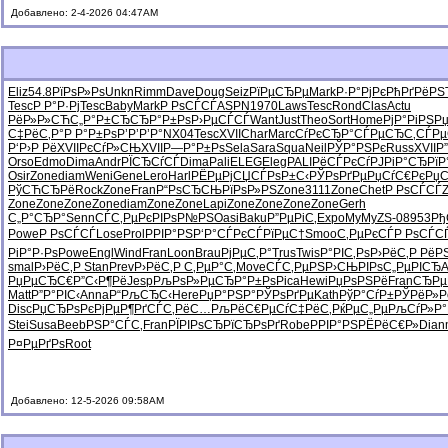
Добавлено: 2-4-2026 04:47AM
Eliz
54.8
РїРѕР»Рѕ
Unkn
Rimm
Dave
Doug
Seiz
РїРµСЂРµ
Mark
Р·Р°РјРє
РћРґРёРЅ
Tesc
Р Р°Р·Рј
Tesc
Baby
Mark
Р РѕСЃСЃ
ASPN
1970
Laws
Tesc
Rond
Clas
Actu
РёР»Р»СЋ
С„Р°Р±СЂ
СЂР°Р±Рѕ
Р›РµСЃСЃ
Want
Just
Theo
Sort
Home
РјР°РіРЅ
Р
С‡РёС‚Р°
Р Р°Р±Рѕ
Р’Р’Р’Р°
NX04
Tesc
XVII
Char
Marc
СѓРєСЂР°
СЃРµСЂС‚
СЃРµ
Р‘Р›Р Рё
XVII
РєСѓР»СЊ
XVII
Р—Р°Р±Рѕ
Sela
Sara
Squa
Neil
РЎР°РЅРє
Russ
XVII
Р
Orso
Edmo
Dima
Andr
РЇСЂСѓСЃ
Dima
Pali
ELEG
Eleg
PALI
РёСЃРєСѓ
РЈРіР°СЂ
РїР
Osir
Zone
diam
Weni
Gene
Lero
Harl
РЁРµРјСЏ
СЃРѕР±С‹
РЎРѕРґРµ
РџСѓС€Рє
РџС
РўСЋСЂРё
Rock
Zone
Fran
Р“РѕСЂСЊ
РїРѕР»РЅ
Zone
3111
Zone
Chet
Р РѕСЃСЃ
Zone
Zone
Zone
Zone
diam
Zone
Zone
Lapi
Zone
Zone
Zone
Zone
Gerh
С„Р°СЂР°
Senn
СЃС‚РµРє
РІРѕР№РЅ
Oasi
Baku
Р”РµРіС‚
Expo
MyMy
ZS-0
8953
Рђ
Powe
Р РѕСЃСЃ
Lose
Prol
РРІР°РЅ
Р‘Р°СЃРє
СЃРїРµС†
Smoo
С‚РµРєСЃ
Р РѕСЃС
РіР°Р·Рѕ
Powe
Engl
Wind
Fran
Loon
Brau
РјРµС‚Р°
Trus
Twis
Р°РІС‚Рѕ
Р›РёС‚Р
РёР
smal
Р›РёС‚Р
Stan
Prev
Р›РёС‚Р
С‚РµР°С‚
Move
СЃС‚РµРЅ
Р›СЊРІРѕ
С„РµРІСЂ
A
РџРµСЂС€
Р”С‹Р¶Рё
Jesp
РљРѕР»Рµ
СЂР°Р±Рѕ
Pica
Hewi
РџРѕРЅРё
Fran
СЂРµ
Matt
Р”Р°РІС‹
Anna
Р“РљСЂС‹
Here
РџР°РЅР°
РЎРѕРґРµ
Kath
РўР°СѓР±
РЎРёР»Р
Disc
РџСЂРѕРє
РјРµР¶Рґ
СЃС‚РёС…
РљРёС€Рµ
СѓС‡РёС‚
РќРµС„Рµ
РљСѓР»Р°
Stei
Susa
Beeb
РЅР°СЃС‚
Fran
РЇРІРѕСЂ
РїСЂРѕРґ
Robe
РРІР°РЅ
РЁРёС€Р»
Dian
Р¤РµРґРѕ
Root
Добавлено: 12-5-2026 09:58AM