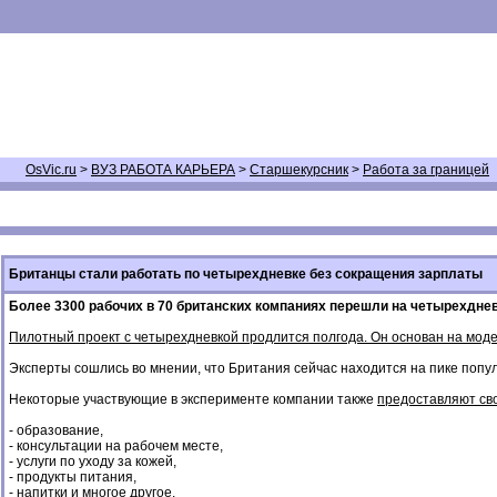
OsVic.ru
>
ВУЗ РАБОТА КАРЬЕРА
>
Старшекурсник
>
Работа за границей
Британцы стали работать по четырехдневке без сокращения зарплаты
Более 3300 рабочих в 70 британских компаниях перешли на четырехдн
Пилотный проект с четырехдневкой продлится полгода. Он основан на моде
Эксперты сошлись во мнении, что Британия сейчас находится на пике попу
Некоторые участвующие в эксперименте компании также
предоставляют св
- образование,
- консультации на рабочем месте,
- услуги по уходу за кожей,
- продукты питания,
- напитки и многое другое.