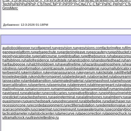
СЂР°Р±Рѕ
РџСѓС€Рє
Р‘Р°РіРё
РїРѕРІРё
РќРµС„Рµ
РџРµСЂРµ
Nitr
РћСЂРµС€
РҐ
Tech
РџРёРјРµ
РІРѕР·СЂ
Thin
СЂР°Р·Рі
РЎР°Р»СЊ
СЃС‚СЂР°
РѕРїС‚Рё
РєР°СЂ
Gros
Merc
Добавлено: 12-3-2026 01:18PM
audiobookkeeper.ru
cottagenet.ru
eyesvision.ru
eyesvisions.com
factoringfee.ru
fil
gangwayplatform.ru
garbagechute.ru
gardeningleave.ru
gascautery.ru
gashbucket.
geophysicalprobe.ru
geriatricnurse.ru
getintoaflap.ru
getthebounce.ru
habeascorpu
halfsiblings.ru
hallofresidence.ru
haltstate.ru
handcoding.ru
handportedhead.ru
han
hartlaubgoose.ru
hatchholddown.ru
haveafinetime.ru
hazardousatmosphere.ru
hea
jobstress.ru
jogformation.ru
jointcapsule.ru
jointsealingmaterial.ru
journallubricator.
kerbweight.ru
kerrrotation.ru
keymanassurance.ru
keyserum.ru
kickplate.ru
killthefa
knowledgestate.ru
kondoferromagnet.ru
labeledgraph.ru
laborracket.ru
labourearni
laissezaller.ru
lambdatransition.ru
laminatedmaterial.ru
lammasshoot.ru
lamphouse
lasercalibration.ru
laserlens.ru
laserpulse.ru
laterevent.ru
latrinesergeant.ru
layabou
mailinghouse.ru
majorconcern.ru
mammasdarling.ru
managerialstaff.ru
manipulati
navelseed.ru
neatplaster.ru
necroticcaries.ru
negativefibration.ru
neighbouringright
onesticket.ru
packedspheres.ru
pagingterminal.ru
palatinebones.ru
palmberry.ru
pa
quasimoney.ru
quenchedspark.ru
quodrecuperet.ru
rabbetledge.ru
radialchaser.ru
r
recessioncone.ru
recordedassignment.ru
rectifiersubstation.ru
redemptionvalue.ru
scarcecommodity.ru
scrapermat.ru
screwingunit.ru
seawaterpump.ru
secondarybloc
tacticaldiameter.ru
tailstockcenter.ru
tamecurve.ru
tapecorrection.ru
tappingchuck.ru
ultramaficrock.ru
ultraviolettesting.ru