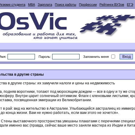
Резюме студента
MBA
Зарплата
Поиск работы
Профессии
Рейтинги ВУЗов
ЕГЭ
Имя:
Пароль:
Запомнить меня
ельства в другие страны
ва в другие страны: их замучили налоги и цены на недвижимость
 подняв воротники, топают под моросящим дождем — все в одну и ту же сторо
тмосферу. Внутри царит солнечный оптимизм. Флаги с кленовыми листьями, к
ыставка, посвященная эмиграции из Великобритании.
т в рай: вид на жительство в Австралии. Улыбающийся австралиец из иммигр
до конца жизни. Вам не нужно работать, если вам этого не хочется».
в. Стены выставочного пространства увешаны плакатами с перечнями специа
али именно вас (правда, сейчас ваше место заняли мастера из Индии и Китая