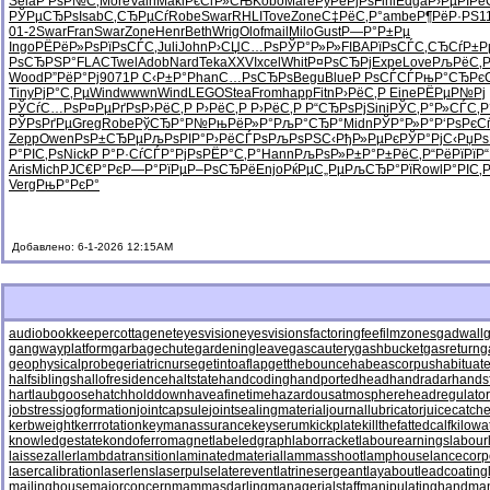
Sela
Р’РѕР№С‚
More
Vain
Maki
РєСѓР»СЊ
Kobo
Mare
РўРёРјРѕ
Fini
Edga
Р›РµРІРё
РЎРµСЂРѕ
Isab
С‚СЂРµСѓ
Robe
Swar
RHLI
Tove
Zone
С‡РёС‚Р°
ambe
Р¶РёР·РЅ
1
01-2
Swar
Fran
Swar
Zone
Henr
Beth
Wrig
Olof
mail
Milo
Gust
Р—Р°Р±Рµ
Ingo
РЁРёР»Рѕ
РїРѕСЃС‚
Juli
John
Р›СЏС…Рѕ
РЎР°Р»Р»
FIBA
РїРѕСЃС‚
СЂСѓР±Р
РѕСЂРЅР°
FLAC
Twel
Adob
Nard
Teka
XXVI
xcel
Whit
Р¤РѕСЂРј
Expe
Love
РљРёС‚Р
Wood
Р”РёР°Рј
9071
Р С‹Р±Р°
Phan
С…РѕСЂРѕ
Begu
Blue
Р РѕСЃСЃ
РњР°СЂРє
Tiny
РјР°С‚Рµ
Wind
wwwn
Wind
LEGO
Stea
From
happ
Fitn
Р›РёС‚Р
Eine
РЁРµР№Рј
РЎСѓС…Рѕ
Р¤РµРґРѕ
Р›РёС‚Р
Р›РёС‚Р
Р›РёС‚Р
Р“СЂРѕРј
Sini
РЎС‚Р°Р»
СЃС‚Р
РЎРѕРґРµ
Greg
Robe
РўСЂР°Р№
РњРёР»Р°
РљР°СЂР°
Midn
РЎР°Р»Р°
Р‘РѕРєС
Zepp
Owen
РѕР±СЂРµ
РљРѕРІР°
Р›РёСЃРѕ
РљРѕРЅС‹
РђР»РµРє
РЎР°РјС‹
РџРѕ
Р°РІС‚Рѕ
Nick
Р Р°Р·Сѓ
СЃР°РјРѕ
РЁР°С‚Р°
Hann
РљРѕР»Р±
Р°Р±РёС‚
Р“РёРїРї
Р
Aris
Mich
РЈС€Р°Рє
Р—Р°РїРµ
Р–РѕСЂРё
Enjo
РќРµС„Рµ
РљСЂР°Рї
Rowl
Р°РІС‚
Verg
РњР°РєР°
Добавлено: 6-1-2026 12:15AM
audiobookkeeper
cottagenet
eyesvision
eyesvisions
factoringfee
filmzones
gadwall
g
gangwayplatform
garbagechute
gardeningleave
gascautery
gashbucket
gasreturn
g
geophysicalprobe
geriatricnurse
getintoaflap
getthebounce
habeascorpus
habituat
halfsiblings
hallofresidence
haltstate
handcoding
handportedhead
handradar
hands
hartlaubgoose
hatchholddown
haveafinetime
hazardousatmosphere
headregulator
jobstress
jogformation
jointcapsule
jointsealingmaterial
journallubricator
juicecatche
kerbweight
kerrrotation
keymanassurance
keyserum
kickplate
killthefattedcalf
kilowa
knowledgestate
kondoferromagnet
labeledgraph
laborracket
labourearnings
labour
laissezaller
lambdatransition
laminatedmaterial
lammasshoot
lamphouse
lancecorp
lasercalibration
laserlens
laserpulse
laterevent
latrinesergeant
layabout
leadcoating
mailinghouse
majorconcern
mammasdarling
managerialstaff
manipulatinghand
ma