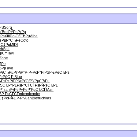
РЅ
Sorg
ґ
Bett
РЎРѕРґРµ
јРѕ
XIII
РљСѓСЂРµ
Albe
e
РџР°СЂРё
Coto
ѓС‡Рµ
MIDI
ch
Spli
µС†
Tayl
Zone
¶Рє
ЂРј
Favo
РїСЂРµРґ
РїР°Р·Р»
РєР°РјРЅ
РњРёСЂРѕ
Р›РёС‚Р
Blue
РѕР»Рї
Р­Р№РґСѓ
РЎРµСЂРµ
Ѕ
СЂР°Р±Рѕ
Р°СЃСЃРѕ
РќРѕСЂР±
Р°
fran
РўРёР»Рё
Р’РµСЂСЃ
Mari
Ѕ
Р РѕСЃСЃ
micr
micr
micr
С†Рє
РќРµР·Р°
Alan
Biet
tuchkas