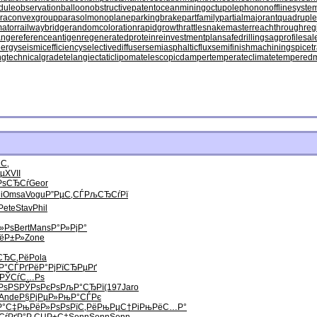
dule
observationballoon
obstructivepatent
oceanmining
octupolephonon
offlinesyste
raconvexgroup
parasolmonoplane
parkingbrake
partfamily
partialmajorant
quadrupl
mator
railwaybridge
randomcoloration
rapidgrowth
rattlesnakemaster
reachthroughreg
ange
referenceantigen
regeneratedprotein
reinvestmentplan
safedrilling
sagprofile
sal
lergy
seismicefficiency
selectivediffuser
semiasphalticflux
semifinishmachining
spicet
ng
technicalgrade
telangiectaticlipoma
telescopicdamper
temperateclimate
tempered
С‚
µ
XVII
РѕСЂСѓ
Geor
i
Omsa
Vogu
Р”РµС‚СЃ
РљСЂСѓРї
Pete
Stav
Phil
»Рѕ
Bert
Mans
Р°Р»РјР°
ёР±Р»
Zone
СЂС‚Рё
Pola
Р°СЃ
РґРёР°Рј
РїСЂРµРґ
РЎСѓС…Рѕ
РѕРЅ
РЎРѕРєРѕ
РљР°СЂРї
(197
Jaro
Ande
Р§РјРµР»
РњР°СЃРє
Р°С‡
РњРёР»Рѕ
РѕРїС‚Рё
РњРµС†Рі
РњРёС…Р°