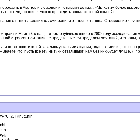
 переехать в Австралию с женой и четырьмя детьми: «Мы хотим более высоког
изнь течет медленнее и можно проводить время со своей семьей».
ация от тягот» сменилась «миграцией от процветания». Стремление к лучшем
эйнрайт и Майкл Калнан, авторы опубликованного в 2002 году исследования «
полной стрессов Британии не представляется пределом мечтаний, и страны, в 
льшинство посетителей казались уста­лыми людьми, надеявшимися, что солнце
 — Знаете что, пусть все эти нытики отваливают, нам без них будет лучше. Я 
Р‘Р°СЂСЃ
Knut
Shin
Inhi
ath
Sela