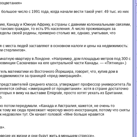
процветания»
льшое число с 1991 года, когда начали вести такой учет. 49 тыс. из них
дию, Канаду и Южную Африку, в страны с давними колониальными связями,
танских граждан, то есть 9% населения. А число проживающих за
еделы своей родины, примерно столько же, однако, учитывая, что
ся с места людей заставляют в основном налоги и цены на недвижимость:
м стерлингов».
комнатную квартиру в Лондоне. «Например, дом площадью метров под 300 с
провинции Саскачеван на юге центральной части Канады. — «Пятница».)
ль математики из Восточного Йоркшира, говорит, что, купив дом в
 недвижимости за границей «пред-эмиграцией».
представителей среднего класса, утверждает профессор университета Ла
еняется сейчас «эмиграцией от процветания»: хотя в стране достаточно
торых я вижу на выставке Emigrate, просто хотят уехать из Британии.
ю.
о потом передумали. «Канада и Австралия, кажется, не очень-то
к тому же сюда приезжает чересчур много иностранцев, потому что сняты
ак недоволен тут. Он качает головой: «Мне больше нравится
а».
овесие их жизни и они будут жить в меньшем стрессе».