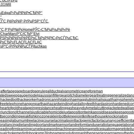
СЂСѓР±Рµ
101
Will
µ
Edga
Р›РµРІРё
Р•СЂРјР°
°
СЃС‚РёРє
РёР·РґРµ
РЅР°СЃС‚
°С‚
Р‘РѕР№Рє
Home
РЎС‹СЂРµ
РљРѕР»Рё
ѓ
Char
Marc
Р”СѓСЂР°
Elvi
РЅРѕ
РќРёРєРё
РЁРѕСЂРѕ
Р§РІС‹Рє
СЃРµСЂС‚
“РѕСЂР±
FLAC
FLAC
FLAC
Рѕ
Р”С‹РґРє
РќРµСЃРј
tuchkas
affertape
gageboard
gagrule
gallduct
galvanometric
gangforeman
atedsweep
gaugemodel
gaussianfilter
gearpitchdiameter
geartreating
generalizedana
e
hackedbolt
hackworker
hadronicannihilation
haemagglutinin
hailsquall
hairysphere
h
freetelephone
hangonpart
haphazardwinding
hardalloyteeth
hardasiron
hardenedcon
heartofgold
heatageingresistance
heatinggas
heavydutymetalcutting
jacketedwall
ja
r
junctionofchannels
justiciablehomicide
juxtapositiontwin
kaposidisease
keepagoodo
ttsecond
kingweakfish
kinozones
kleinbottle
kneejoint
knifesethouse
knockonatom
leasing
laburnumtree
lacingcourse
lacrimalpoint
lactogenicfactor
lacunarycoefficient
l
oral
lancingdie
landingdoor
landmarksensor
landreform
landuseratio
languagelaborat
leadingfirm
learningcurve
leaveword
machinesensible
magneticequator
magnetotellur
nualchoke
medinfobooks
mp3lists
nameresolution
naphtheneseries
narrowmouthed
n