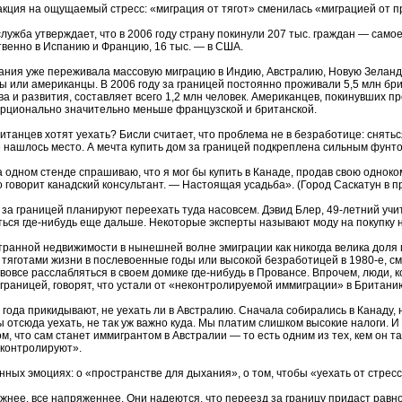
еакция на ощущаемый стресс: «миграция от тягот» сменилась «миграцией от 
ба утверждает, что в 2006 году страну покинули 207 тыс. граждан — самое бо
твенно в Испанию и Францию, 16 тыс. — в США.
итания уже переживала массовую миграцию в Индию, Австралию, Новую Зелан
или американцы. В 2006 году за границей постоянно проживали 5,5 млн бри
 и развития, составляет всего 1,2 млн человек. Американцев, покинувших пр
орционально значительно меньше французской и британской.
итанцев хотят уехать? Бисли считает, что проблема не в безработице: снять
нашлось место. А мечта купить дом за границей подкреплена сильным фунто
 На одном стенде спрашиваю, что я мог бы купить в Канаде, продав свою одно
о говорит канадский консультант. — Настоящая усадьба». (Город Саскатун в 
за границей планируют переехать туда насовсем. Дэвид Блер, 49-летний учите
аться где-нибудь еще дальше. Некоторые эксперты называют моду на покупку
ранной недвижимости в нынешней волне эмиграции как никогда велика доля 
яготами жизни в послевоенные годы или высокой безработицей в 1980-е, см
вовсе расслабляться в своем домике где-нибудь в Провансе. Впрочем, люди, ко
 границей, говорят, что устали от «неконтролируемой иммиграции» в Британи
ода прикидывают, не уехать ли в Австралию. Сначала собирались в Канаду, н
тсюда уехать, не так уж важно куда. Мы платим слишком высокие налоги. И 
, что сам станет иммигрантом в Австралии — то есть одним из тех, кем он т
 контролируют».
енных эмоциях: о «пространстве для дыхания», о том, чтобы «уехать от стресс
ожнее, все напряженнее. Они надеются, что переезд за границу придаст равн