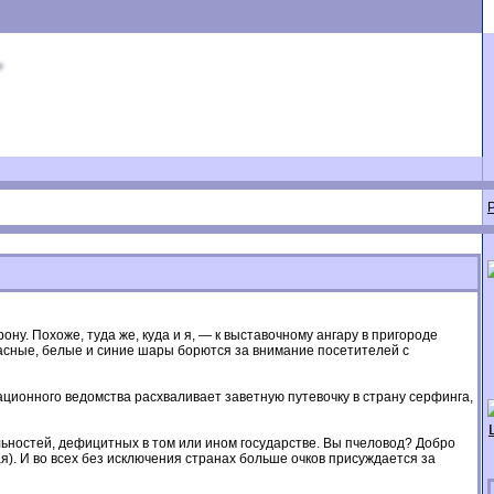
ну. Похоже, туда же, куда и я, — к выставочному ангару в пригороде
расные, белые и синие шары борются за внимание посетителей с
ационного ведомства расхваливает заветную путевочку в страну серфинга,
льностей, дефицитных в том или ином государстве. Вы пчеловод? Добро
). И во всех без исключения странах больше очков присуждается за