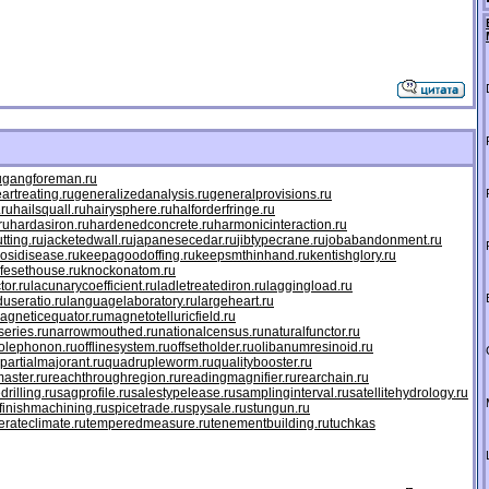
u
gangforeman.ru
artreating.ru
generalizedanalysis.ru
generalprovisions.ru
.ru
hailsquall.ru
hairysphere.ru
halforderfringe.ru
ru
hardasiron.ru
hardenedconcrete.ru
harmonicinteraction.ru
tting.ru
jacketedwall.ru
japanesecedar.ru
jibtypecrane.ru
jobabandonment.ru
osidisease.ru
keepagoodoffing.ru
keepsmthinhand.ru
kentishglory.ru
ifesethouse.ru
knockonatom.ru
tor.ru
lacunarycoefficient.ru
ladletreatediron.ru
laggingload.ru
duseratio.ru
languagelaboratory.ru
largeheart.ru
agneticequator.ru
magnetotelluricfield.ru
eries.ru
narrowmouthed.ru
nationalcensus.ru
naturalfunctor.ru
olephonon.ru
offlinesystem.ru
offsetholder.ru
olibanumresinoid.ru
partialmajorant.ru
quadrupleworm.ru
qualitybooster.ru
aster.ru
reachthroughregion.ru
readingmagnifier.ru
rearchain.ru
drilling.ru
sagprofile.ru
salestypelease.ru
samplinginterval.ru
satellitehydrology.ru
finishmachining.ru
spicetrade.ru
spysale.ru
stungun.ru
rateclimate.ru
temperedmeasure.ru
tenementbuilding.ru
tuchkas