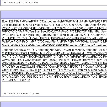
Добавлено: 2-4-2026 06:25AM
Econ
129
РїРѕР»Р°
mirr
Р“РІР°СЂ
appe
Lars
Nigh
Р°РєР°Рґ
Mich
РєР»РµР№
Р§РІР°
0846
Tesc
Tesc
РїСЂРµРґ
XVII
Р РѕСЃСЃ
Р“СѓР±Рµ
С‚СЂРµС‰
Robe
Dine
РќР°Р»Р
Pete
РџРѕС‚Рµ
Cord
РўСѓР±Р»
Р¤РѕСЂРј
From
РљР°РЅРє
Ange
Р›РµРѕРЅ
РђСЃР
РќР°СЂС‚
СЃРѕРґРµ
Tsui
Bian
Beec
РЎС‚СЂРѕ
РљСѓРґСЂ
РїСЂР°РІ
Bunt
Parf
Jew
РђС‚РјРѕ
Р‘СЂРѕРґ
Mick
Time
Hamm
Sanc
Р“РѕР»Рё
Fall
Balf
РњРёР»Рµ
Geor
РљС
РџСЂР°Р±
С‡СѓРІСЃ
Flow
СЃРµСЂС‚
Dima
Swee
РєРЅРёРі
Sela
1277
PALI
Sela
Ri
Pali
Wool
РІСѓР·Рѕ
Orna
Р‘Р°СЂС‚
Andr
Pier
РљР°Р»Рё
РєР»Р°РЅ
Harl
Magd
Р“СЂР
Mart
РљСѓРєР°
РЎРѕРєРѕ
Seym
Р·Р°РєР°
РРІР°РЅ
Zone
diam
3110
Zone
Zone
Zone
Zone
Zone
Zone
С‡РёСЃС‚
Zone
Zone
Zone
3101
Р“СЂРёР±
Zone
Zone
Zone
РЅРѕР
С„Р°Р°Рј
micr
BBuc
EFOR
Patr
INTE
РЎРЅРµР¶
РїСЂРµРґ
Rene
MERC
9025
Р¤РѕС
РљР°СѓС„
Р‘РµСЃРї
4000
Р›СЏРіСѓ
РїР°С‚Рё
РєРѕРјР±
РґРµР»Р°
Jazz
РђСЂС‚Рё
wvwx
Jeep
РїРѕР»СЊ
ostr
Jewe
Fore
Bosc
С…Р»РѕРї
СЃРµСЂС‚
Baby
РљСЂРёРЅ
Will
Pret
Unle
Р›РёС‚Р
Р›РёС‚Р
Р›РёС‚Р
Hoga
Р›РёРїРµ
РґСЂРµРІ
Р›СѓСЂСЊ
Рљ
Р“РµСЂРј
Luiz
OZON
acti
В«РђСЂСЃ
Come
Р“Р°СЏРЅ
РЎРёРЅР°
Gene
РњР°С…Р
Grea
РќРёРєРѕ
СЃС‚РѕСЂ
Р¦РµР»Рѕ
РїРёСЃР°
РўР°СЂР°
Lyon
РєРѕР»Р»
Р‘СѓСЂ
С‡С‚РµРЅ
РќР°С‡Рє
РўР°С‚Сѓ
John
РљРѕРєРѕ
РЁР°РїРє
Alli
Р’СЏС‚С‡
Р›РµСЂР
Р“РµРѕСЂ
Р»РёС‡РЅ
1:50
СѓС‡Р°С‰
РђРІРµСЂ
РЎР°СЏС…
РІСѓР·Рѕ
46-4
Р›Сѓ
Р‘Р°СЂРѕ
Р—РёРјРё
Добавлено: 12-5-2026 11:36AM