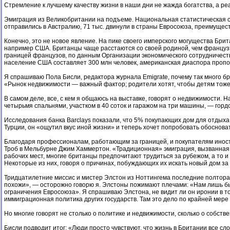
Стремление к лучшему качеству жизни в наши дни не жажда богатства, а р
Эмиграция из Великобритании на подъеме. Национальная статистическая служ
отправились в Австралию, 71 тыс. двинули в страны Евросоюза, преимущес
Конечно, это не новое явление. На пике своего имперского могущества Бр
например США. Британцы чаще расстаются со своей родиной, чем французы 
границей французов, по данным Организации экономического сотрудничества
население США составляет 300 млн человек, американская диаспора проп
Я спрашиваю Пола Бисли, редактора журнала Emigrate, почему так много бр
«Рынок недвижимости — важный фактор; родители хотят, чтобы детям тоже 
В самом деле, все, с кем я общаюсь на выставке, говорят о недвижимости.
четырьмя спальнями, участком в 40 соток и гаражом на три машины, — горд
Исследования банка Barclays показали, что 5% покупающих дом для отдыха 
Турции, он «ощутил вкус иной жизни» и теперь хочет попробовать обоснов
Благодаря профессионалам, работающим за границей, и покупателям иност
Троб в Мельбурне Джим Хаммертон. «Традиционная» эмиграция, вызванная т
рабочих мест, многие британцы предпочитают трудиться за рубежом, а то и 
Некоторые из них, говоря о причинах, побуждающих их искать новый дом за
Тридцатилетние миссис и мистер Элстон из Ноттингема последние полтора г
похожи», — осторожно говорю я. Элстоны пожимают плечами: «Нам лишь бы о
ограничения Евросоюза». Я спрашиваю Элстона, не видит ли он иронии в том
иммиграционная политика других государств. Там это дело по крайней мере
Но многие говорят не столько о политике и недвижимости, сколько о собств
Бисли подводит итог: «Люди просто чувствуют, что жизнь в Британии все сл