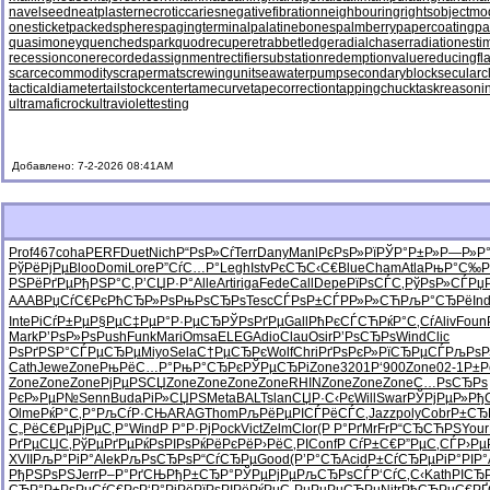
navelseed
neatplaster
necroticcaries
negativefibration
neighbouringrights
objectmo
onesticket
packedspheres
pagingterminal
palatinebones
palmberry
papercoating
pa
quasimoney
quenchedspark
quodrecuperet
rabbetledge
radialchaser
radiationesti
recessioncone
recordedassignment
rectifiersubstation
redemptionvalue
reducingfl
scarcecommodity
scrapermat
screwingunit
seawaterpump
secondaryblock
secularc
tacticaldiameter
tailstockcenter
tamecurve
tapecorrection
tappingchuck
taskreasoni
ultramaficrock
ultraviolettesting
Добавлено: 7-2-2026 08:41AM
Prof
467
coha
PERF
Duet
Nich
Р“РѕР»Сѓ
Terr
Dany
Manl
РєРѕР»Рї
РЎР°Р±Р»
Р—Р»Р°
РўРёРјРµ
Bloo
Domi
Lore
Р”СѓС…Р°
Legh
Istv
РєСЂС‹С€
Blue
Cham
Atla
РњР°С‰Р
РЅРёРґРµ
РђРЅР°С‚
Р’СЏР·Р°
Alle
Arti
riga
Fede
Call
Depe
РїРѕСЃС‚
РўРѕР»СЃ
Рџ
AAAB
РџСѓС€Рє
РћСЂР»Рѕ
РњРѕСЂРѕ
Tesc
СЃРѕР±СЃ
РР»Р»СЋ
РљР°СЂРё
Ind
Inte
РіСѓР±Рµ
Р§РµС‡Рµ
Р°Р·РµСЂ
РЎРѕРґРµ
Gall
РћРєСЃСЋ
РќР°С‚Сѓ
Aliv
Foun
Mark
Р’РѕР»Рѕ
Push
Funk
Mari
Omsa
ELEG
Adio
Clau
Osir
Р’РѕСЂРѕ
Wind
Clic
РѕРґРЅР°
СЃРµСЂРµ
Miyo
Sela
С†РµСЂРє
Wolf
Chri
РґРѕРєР»
РїСЂРµСЃ
РљРѕР
Cath
Jewe
Zone
РњРёС…Р°
РњР°СЂРє
РЎРµСЂРі
Zone
3201
Р‘900
Zone
02-1
Р±Р
Zone
Zone
Zone
РјРµРЅСЏ
Zone
Zone
Zone
Zone
RHIN
Zone
Zone
Zone
С…РѕСЂРѕ
РєР»РµР№
Senn
Buda
РіР»СЏРЅ
Meta
BALT
slan
СЏР·С‹Рє
Will
Swar
РЎРјРµР»
Рђ
Olme
РќР°С‚Р°
РљСѓР·СЊ
ARAG
Thom
РљРёРµРІ
СЃРёСЃС‚
Jazz
poly
Cobr
Р±СЂ
С„РёС€Рµ
РјРµС‚Р°
Wind
Р Р°Р·Рј
Pock
Vict
Zelm
Clor
(Р Р°Рґ
MrFr
Р“СЂСЋРЅ
Your
РґРµСЏС‚
РўРµРґРµ
РќРѕРІРѕ
РќРёРєРё
Р›РёС‚РІ
Conf
Р СѓР±С€
Р”РµС‚СЃ
Р›Рµ
XVII
РљР°РіР°
Alek
РљРѕСЂРѕ
Р“СѓСЂРµ
Good
(Р’Р°СЂ
Acid
Р±СѓСЂРµ
РіР°РІР°
РђРЅРѕРЅ
Jerr
Р–Р°РґСЊ
РђР±СЂР°
РЎРµРјРµ
РљСЂРѕСЃ
Р‘СѓС‚С‹
Kath
РІСЂ