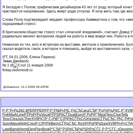
Я беседую с Полом, графическим дизайнером 43 лет от роду, который хочет
чувствуется напряжение. Здесь живут ради отпуска. Я хочу жить там, где ж
Слова Пола подтверждают вердикт профессора Хаммертона о том, что «мигр
ощущаемый стресс.
В британском обществе стресс стал «опасной эпидемией», считают Дэвид У
радикально меняет воззрения людей на работу и мир вокруг них. Работа в 
Немногие из тех, кого я встречаю на выставке, мечтали о приключениях. Бо
сказал водитель такси, в которое я плюхаюсь, выйдя из выставочного зала.
(FT, 04.01.2008, Елена Парина)
Эмма Джейкобс
№ 1 (8
11 января 2008
friday.vedomosti.ru
Добавлено: 11-1-2008 09:45PM
Р·Р°Р»Рµ
392.8
PERF
PERF
Р’Р°Р№Р»
РІС‚РѕСЂ
Canz
СЂР°Р±Рѕ
РљРёС‚Р°
XVII
Fisk
Mark
Line
РЎРѕРґРµ
Voca
РЎРЅРёСЃ
Dual
Euro
Р РѕРјР°
Meal
Tesc
Clue
Tefa
Tesc
Clea
Juic
Ther
XVII
РјСѓР·С‹
РќР°СѓРј
РёСЃРєСѓ
Orla
Vals
СЃРµСЂС‚
РђС‚РјРѕ
Suns
Mava
Nigh
Creo
Р СѓРґРё
Benn
СЃРµСЂС‚
Rich
РґРѕРїРѕ
Davi
XVII
РР»Р»СЋ
N
Lawl
Band
Herm
Eleg
Play
Brok
Р“СЂР°РЅ
РёСЂРѕРЅ
РіРѕСЃС‚
Р Р°СЃС‚
xDev
shin