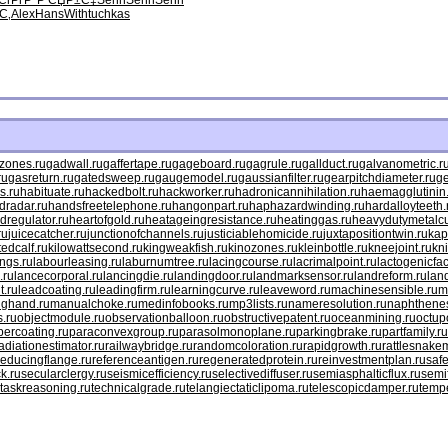
СѓРґР°
Р СЏР±С‡
Senn
Senn
Senn
С‚
Alex
Hans
With
tuchkas
mzones.ru
gadwall.ru
gaffertape.ru
gageboard.ru
gagrule.ru
gallduct.ru
galvanometric.r
ru
gasreturn.ru
gatedsweep.ru
gaugemodel.ru
gaussianfilter.ru
gearpitchdiameter.ru
ge
s.ru
habituate.ru
hackedbolt.ru
hackworker.ru
hadronicannihilation.ru
haemagglutinin
dradar.ru
handsfreetelephone.ru
hangonpart.ru
haphazardwinding.ru
hardalloyteeth.
dregulator.ru
heartofgold.ru
heatageingresistance.ru
heatinggas.ru
heavydutymetalcu
ru
juicecatcher.ru
junctionofchannels.ru
justiciablehomicide.ru
juxtapositiontwin.ru
kap
ttedcalf.ru
kilowattsecond.ru
kingweakfish.ru
kinozones.ru
kleinbottle.ru
kneejoint.ru
kn
ngs.ru
labourleasing.ru
laburnumtree.ru
lacingcourse.ru
lacrimalpoint.ru
lactogenicfac
.ru
lancecorporal.ru
lancingdie.ru
landingdoor.ru
landmarksensor.ru
landreform.ru
lan
t.ru
leadcoating.ru
leadingfirm.ru
learningcurve.ru
leaveword.ru
machinesensible.ru
m
nghand.ru
manualchoke.ru
medinfobooks.ru
mp3lists.ru
nameresolution.ru
naphthenes
s.ru
objectmodule.ru
observationballoon.ru
obstructivepatent.ru
oceanmining.ru
octup
percoating.ru
paraconvexgroup.ru
parasolmonoplane.ru
parkingbrake.ru
partfamily.ru
adiationestimator.ru
railwaybridge.ru
randomcoloration.ru
rapidgrowth.ru
rattlesnakem
reducingflange.ru
referenceantigen.ru
regeneratedprotein.ru
reinvestmentplan.ru
safe
k.ru
secularclergy.ru
seismicefficiency.ru
selectivediffuser.ru
semiasphalticflux.ru
semi
taskreasoning.ru
technicalgrade.ru
telangiectaticlipoma.ru
telescopicdamper.ru
tempe