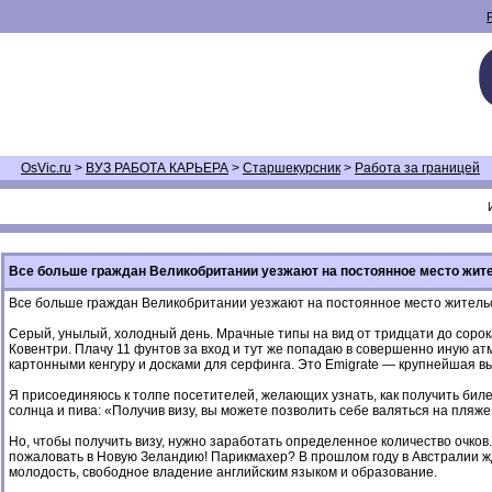
OsVic.ru
>
ВУЗ РАБОТА КАРЬЕРА
>
Старшекурсник
>
Работа за границей
Все больше граждан Великобритании уезжают на постоянное место жит
Все больше граждан Великобритании уезжают на постоянное место жительст
Серый, унылый, холодный день. Мрачные типы на вид от тридцати до сорока,
Ковентри. Плачу 11 фунтов за вход и тут же попадаю в совершенно иную а
картонными кенгуру и досками для серфинга. Это Emigrate — крупнейшая в
Я присоединяюсь к толпе посетителей, желающих узнать, как получить биле
солнца и пива: «Получив визу, вы можете позволить себе валяться на пляже 
Но, чтобы получить визу, нужно заработать определенное количество очко
пожаловать в Новую Зеландию! Парикмахер? В прошлом году в Австралии жд
молодость, свободное владение английским языком и образование.