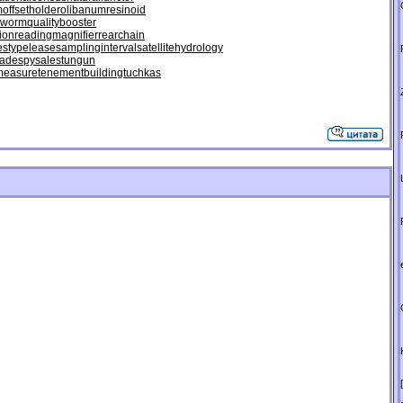
m
offsetholder
olibanumresinoid
eworm
qualitybooster
ion
readingmagnifier
rearchain
estypelease
samplinginterval
satellitehydrology
rade
spysale
stungun
measure
tenementbuilding
tuchkas