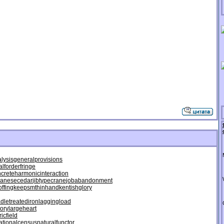
lysis
generalprovisions
alforderfringe
crete
harmonicinteraction
panesecedar
jibtypecrane
jobabandonment
ffing
keepsmthinhand
kentishglory
adletreatediron
laggingload
ory
largeheart
icfield
ationalcensus
naturalfunctor