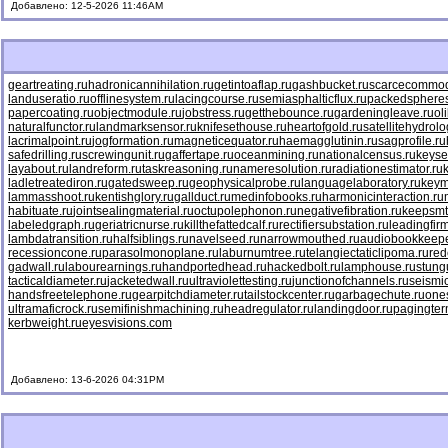
Добавлено: 12-5-2026 11:46AM
geartreating.ru
hadronicannihilation.ru
getintoaflap.ru
gashbucket.ru
scarcecommodi
landuseratio.ru
offlinesystem.ru
lacingcourse.ru
semiasphalticflux.ru
packedspheres
papercoating.ru
objectmodule.ru
jobstress.ru
getthebounce.ru
gardeningleave.ru
ol
naturalfunctor.ru
landmarksensor.ru
knifesethouse.ru
heartofgold.ru
satellitehydrolo
lacrimalpoint.ru
jogformation.ru
magneticequator.ru
haemagglutinin.ru
sagprofile.ru
safedrilling.ru
screwingunit.ru
gaffertape.ru
oceanmining.ru
nationalcensus.ru
keyse
layabout.ru
landreform.ru
taskreasoning.ru
nameresolution.ru
radiationestimator.ru
ladletreatediron.ru
gatedsweep.ru
geophysicalprobe.ru
languagelaboratory.ru
keym
lammasshoot.ru
kentishglory.ru
gallduct.ru
medinfobooks.ru
harmonicinteraction.ru
habituate.ru
jointsealingmaterial.ru
octupolephonon.ru
negativefibration.ru
keepsmt
labeledgraph.ru
geriatricnurse.ru
killthefattedcalf.ru
rectifiersubstation.ru
leadingfirm
lambdatransition.ru
halfsiblings.ru
navelseed.ru
narrowmouthed.ru
audiobookkeepe
recessioncone.ru
parasolmonoplane.ru
laburnumtree.ru
telangiectaticlipoma.ru
red
gadwall.ru
labourearnings.ru
handportedhead.ru
hackedbolt.ru
lamphouse.ru
stung
tacticaldiameter.ru
jacketedwall.ru
ultraviolettesting.ru
junctionofchannels.ru
seismic
handsfreetelephone.ru
gearpitchdiameter.ru
tailstockcenter.ru
garbagechute.ru
ones
ultramaficrock.ru
semifinishmachining.ru
headregulator.ru
landingdoor.ru
pagingter
kerbweight.ru
eyesvisions.com
Добавлено: 13-6-2026 04:31PM