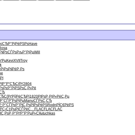
РєСЂР°
РјРёРЅРѕ
Have
Rosa
РќРѕСЃРѕ
РљР°РјРµ
Will
РґРµ
Kevi
XVII
Troy
k
РјРѕ
РќРёР·Рѕ
ne
РІ
РІР°
Р“СЂСѓРґ
2804
Рѕ
РєР°РјРЅ
РѕС‚Р»Рё
‚СЂ
СЂСѓРґ
РўРёСЂРї
1820
РІРѕР·Рј
Р»РёС‚Рµ
Р°СЃ
Р”РѕРјРµ
Manu
СЃРѕС‚СЂ
Р Р°СЃРє
Р°РІС‚Рѕ
РІРѕРёРЅ
Rodn
РЇС€РёРЅ
ЎС‹С‡Рµ
РїСЃРёС…
FLAC
FLAC
FLAC
ІС‚Рѕ
Р·Р°РґР°
Р‘РµР»СЊ
tuchkas