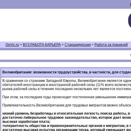
OsVic.ru
>
ВУЗ РАБОТА КАРЬЕРА
>
Старшекурсник
>
Работа за границей
Великобритания: возможности трудоустройства, в частности, для студе
В сравнении со странами Западной Европы, Великобритания является одним
обитателей-иностранцев и иностранной рабочей силы (11% всего количест
рынка рабочей силы в течение последних нескольких лет является постоянн
При этом, за последние годы происходит постепенная уменьшение иммигран
Привлекательность Великобритании для трудовых мигрантов можно объяс
низкий уровень безработицы и относительная легкость поиска работы, в
достаточно либеральное трудовое законодательство, которое дает воз
высокая заработная плата;
толерантность общества и правоохранительных органов к мигрантам, в 
достаточно высокая культура организации труда, который уменьшает в