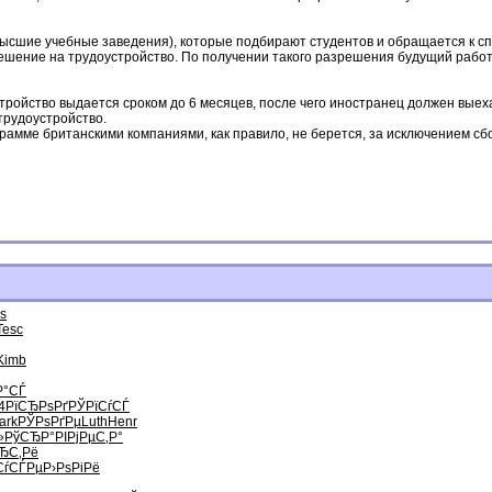
 высшие учебные заведения), которые подбирают студентов и обращается к 
решение на трудоустройство. По получении такого разрешения будущий рабо
ройство выдается сроком до 6 месяцев, после чего иностранец должен выех
трудоустройство.
грамме британскими компаниями, как правило, не берется, за исключением 
s
Tesc
Kimb
Р°СЃ
4
РїСЂРѕРґ
РЎРїСѓСЃ
ark
РЎРѕРґРµ
Luth
Henr
»
РўСЂР°РІ
РјРµС‚Р°
ЂС‚Рё
СѓСЃРµ
Р›РѕРіРё