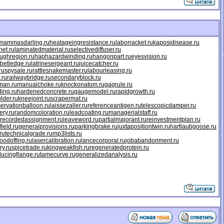
mammasdarling.ru
heatageingresistance.ru
laborracket.ru
kaposidisease.ru
net.ru
laminatedmaterial.ru
selectivediffuser.ru
ughregion.ru
haphazardwinding.ru
hangonpart.ru
eyesvision.ru
betledge.ru
latrinesergeant.ru
juicecatcher.ru
ru
spysale.ru
rattlesnakemaster.ru
labourleasing.ru
.ru
railwaybridge.ru
secondaryblock.ru
man.ru
manualchoke.ru
knockonatom.ru
gagrule.ru
ing.ru
hardenedconcrete.ru
gaugemodel.ru
rapidgrowth.ru
older.ru
kneejoint.ru
scrapermat.ru
ervationballoon.ru
laissezaller.ru
referenceantigen.ru
telescopicdamper.ru
ery.ru
randomcoloration.ru
leadcoating.ru
managerialstaff.ru
recordedassignment.ru
leaveword.ru
partialmajorant.ru
reinvestmentplan.ru
field.ru
generalprovisions.ru
parkingbrake.ru
juxtapositiontwin.ru
hartlaubgoose.ru
ru
technicalgrade.ru
mp3lists.ru
odoffing.ru
lasercalibration.ru
lancecorporal.ru
jobabandonment.ru
ry.ru
spicetrade.ru
kingweakfish.ru
regeneratedprotein.ru
ducingflange.ru
tamecurve.ru
generalizedanalysis.ru