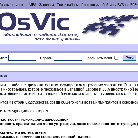
Резюме студента
MBA
Зарплата
Поиск работы
Профессии
Рейтинги ВУЗов
ЕГЭ
Имя:
Пароль:
Запомнить меня
нтов
 из наиболее привлекательных государств для трудовых мигрантов. Она зан
ва иностранцев, которые проживают в Западной Европе и 13% иностранной р
ый общий приток иностранной рабочей силы в страну на уровне около 120 тыс
тов из стран Содружества среди общего количества иммигрантов в основном
нить следующими факторам:
 частности низко квалифицированной;
можность сравнительно легко устроиться, даже не имея соответствующих 
том числе и нелегальным;
озможность получения производственной травмы.