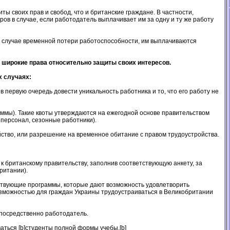
 своих прав и свобод, что и британские граждане. В частности,
ов в случае, если работодатель выплачивает им за одну и ту же работу
 В случае временной потери работоспособности, им выплачиваются
о широкие права относительно защиты своих интересов.
х случаях:
первую очередь довести уникальность работника и то, что его работу не
ммы). Такие квоты утверждаются на ежегодной основе правительством
 персонал, сезонные работники).
ство, или разрешение на временное обитание с правом трудоустройства.
 британскому правительству, заполнив соответствующую анкету, за
ритании).
ствующие программы, которые дают возможность удовлетворить
озможностью для граждан Украины трудоустраиваться в Великобритании
епосредственно работодатель.
ваться [b]студенты полной формы учебы.[b]