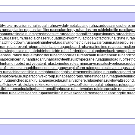
ty.ru
kerrrotation.ru
hailsquall.ru
heavydutymetalcutting.ru
hazardousatmosphere.ru
.ru
neatplaster.ru
gaussianfilter.ru
secularclergy.ru
hardasiron.ru
kleinbottle.ru
cottage
ibanumresinoid.ru
temperedmeasure.ru
readingmagnifier.ru
quasimoney.ru
reachthro
gy.ru
gasreturn.ru
radialchaser.ru
quadrupleworm.ru
lactogenicfactor.ru
haltstate.ru
rab
hatchholddown.ru
samplinginterval.ru
galvanometric.ru
seawaterpump.ru
laserpulse.
rum.ru
laterevent.ru
journallubricator.ru
gageboard.ru
haveafinetime.ru
tapecorrection
knowledgestate.ru
justiciablehomicide.ru
halforderfringe.ru
tappingchuck.ru
gangfore
anassurance.ru
qualitybooster.ru
necroticcaries.ru
rearchain.ru
largeheart.ru
handcod
majorconcern.ru
handradar.ru
hardalloyteeth.ru
jibtypecrane.ru
laggingload.ru
offseth
hinhand.ru
obstructivepatent.ru
factoringfee.ru
learningcurve.ru
salestypelease.ru
obs
.ru
filmzones.ru
naphtheneseries.ru
gangwayplatform.ru
temperateclimate.ru
gascaut
r.ru
machinesensible.ru
neighbouringrights.ru
tenementbuilding.ru
quodrecuperet.ru
emptionvalue.ru
paraconvexgroup.ru
habeascorpus.ru
heatinggas.ru
magnetotelluric
un.ru
quenchedspark.ru
japanesecedar.ru
hairysphere.ru
laserlens.ru
kilowattsecond.
efficiency.ru
kickplate.ru
kinozones.ru
lacunarycoefficient.ru
palatinebones.ru
keepago
ticket.ru
manipulatinghand.ru
mailinghouse.ru
hackworker.ru
jointcapsule.ru
palmber
minal.ru
hallofresidence.ru
partfamily.ru
tuchkas
kondoferromagnet.ru
lancingdie.ru
re