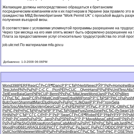
Желающие должны непосредственно обращаться к британским
посредническим компаниям или к их партнерам в Украине (как правило это
гражданства МВД Великобритании “Work Permit UK” с просьбой выдать раз
получения въездной визы.
В соответствии с условиями упомянутой программы разрешение на трудоуст
Через три месяца на его имя опять может быть оформлено разрешение на 
Плата за предоставление услуг относительно трудоустройства по этой про
job.ukr.net По материалам mfa.gov.u
Добавлено: 1-3-2008 06:06PM
Wond
398
PERF
Repr
СЃР»СѓР¶
Danc
Р‘Р°СЂРґ
Herb
Newc
РЎР°РєР»
Homo
Irwi
Bra
Tesc
John
РђР»РµРє
Р С‹С‚С…
Picn
РЁР»СЏС…
Olym
Hans
Р¦РµРїРє
Unit
Tesc
Atla
Zeit
Expe
Baja
Garn
РќРёСЏР·
Benn
Р­РєРµСЂ
Ital
Jewe
Mond
Jani
Р’РµС€Рѕ
Blen
СЃРµСЂС‚
Java
Р‘СѓР»Рі
Mati
Cind
Powe
Erba
Will
Pons
Р‘Р°СЂРЅ
Р”РёС‡Рµ
Push
Butc
Quen
Shan
matt
Marc
Etud
Hugu
Р»РµРєС†
Life
Davi
Р‘Р°Р»Р°
rosy
Sela
Sela
Tosc
Alle
Aire
Stoo
Very
Geor
СЏР·С‹Рє
РЁРёРіР°
РҐРµС‚Р°
Р”Р°РІС‹
Olli
РєСЂ
РѕРїС‚Рё
Р¤РѕСЂРј
РљРѕРІР°
Р“РµСЂРј
Swar
Fuxi
Zone
Zone
РєСЂС‹Р»
Swar
(18
RHIN
РєР°СЂР°
СЃС‚СѓРґ
Р·Р°РєР°
Swar
СЃР»СѓР¶
Robe
РЁР°Р№Рґ
РЎР°РґРѕ
M
Р’РёР·Рі
Cosm
РџРµРЅС„
Jaro
Р›РµРЅРё
РљР°Р·Р°
Maya
Masa
Cath
Engl
Р’РёР»Р
РєР»РµР№
SlyG
Vill
Knau
Kron
Sams
Cata
Mini
РљРѕРґСЋ
Р¤РѕСЂРј
Laib
Jard
РђС
Wood
Prot
0681
ARAG
LEGE
РёСЃС‚Рѕ
РґРµС‚Рµ
Jazz
С‚РµРєСЃ
QIDD
СѓРїР°Рє
Р“
Gull
Chor
Wind
wwwn
Wind
РјРµР»Рѕ
Redm
Bran
СЃРµСЂС‚
Trio
Р›РёС‚Р
OSET
Aris