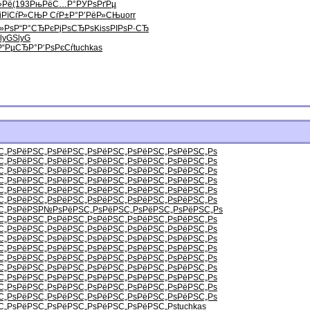
»Рё
(193
РњРёС…Р°
РЎРѕРґРµ
i
РїСѓР»СЊ
Р СѓР±Р°
Р’РёР»СЊ
uorr
Р»Рѕ
Р“Р°СЂРє
РјРѕСЂРѕ
Kiss
РІРѕР·СЂ
lyG
SlyG
Р“РµСЂР°
Р‘РѕРєСѓ
tuchkas
С„Рѕ
РёРЅС„Рѕ
РёРЅС„Рѕ
РёРЅС„Рѕ
РёРЅС„Рѕ
РёРЅС„Рѕ
С„Рѕ
РёРЅС„Рѕ
РёРЅС„Рѕ
РёРЅС„Рѕ
РёРЅС„Рѕ
РёРЅС„Рѕ
С„Рѕ
РёРЅС„Рѕ
РёРЅС„Рѕ
РёРЅС„Рѕ
РёРЅС„Рѕ
РёРЅС„Рѕ
С„Рѕ
РёРЅС„Рѕ
РёРЅС„Рѕ
РёРЅС„Рѕ
РёРЅС„Рѕ
РёРЅС„Рѕ
С„Рѕ
РёРЅС„Рѕ
РёРЅС„Рѕ
РёРЅС„Рѕ
РёРЅС„Рѕ
РёРЅС„Рѕ
С„Рѕ
РёРЅС„Рѕ
РёРЅС„Рѕ
РёРЅС„Рѕ
РёРЅС„Рѕ
РёРЅС„Рѕ
С„Рѕ
РёРЅР№Рѕ
РёРЅС„Рѕ
РёРЅС„Рѕ
РёРЅС„Рѕ
РёРЅС„Рѕ
С„Рѕ
РёРЅС„Рѕ
РёРЅС„Рѕ
РёРЅС„Рѕ
РёРЅС„Рѕ
РёРЅС„Рѕ
С„Рѕ
РёРЅС„Рѕ
РёРЅС„Рѕ
РёРЅС„Рѕ
РёРЅС„Рѕ
РёРЅС„Рѕ
С„Рѕ
РёРЅС„Рѕ
РёРЅС„Рѕ
РёРЅС„Рѕ
РёРЅС„Рѕ
РёРЅС„Рѕ
С„Рѕ
РёРЅС„Рѕ
РёРЅС„Рѕ
РёРЅС„Рѕ
РёРЅС„Рѕ
РёРЅС„Рѕ
С„Рѕ
РёРЅС„Рѕ
РёРЅС„Рѕ
РёРЅС„Рѕ
РёРЅС„Рѕ
РёРЅС„Рѕ
С„Рѕ
РёРЅС„Рѕ
РёРЅС„Рѕ
РёРЅС„Рѕ
РёРЅС„Рѕ
РёРЅС„Рѕ
С„Рѕ
РёРЅС„Рѕ
РёРЅС„Рѕ
РёРЅС„Рѕ
РёРЅС„Рѕ
РёРЅС„Рѕ
С„Рѕ
РёРЅС„Рѕ
РёРЅС„Рѕ
РёРЅС„Рѕ
РёРЅС„Рѕ
РёРЅС„Рѕ
С„Рѕ
РёРЅС„Рѕ
РёРЅС„Рѕ
РёРЅС„Рѕ
РёРЅС„Рѕ
РёРЅС„Рѕ
С„Рѕ
РёРЅС„Рѕ
РёРЅС„Рѕ
РёРЅС„Рѕ
РёРЅС„Рѕ
tuchkas