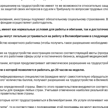
зрешением на трудоустройство имеют те же возможности относительно защиты
а защитой своих интересов в суд или к Трибуналу по вопросам трудовых спор
страхования, иностранцы подлежат обязательному социальному страхованию.
м фондам осуществляет работодатель.
, имеют как нормальные условия для работы и обитания, так и достаточн
цы могут легально устраиваться на работу в Великобритании в следующи
ство конкретного работника (чтобы получить такое разрешение необходимо в 
ие на трудоустройство иностранцев согласно соответствующей квоты (програ
дня это работники сферы услуг и гостиничного бизнеса, младший медицинский
тании, которая предусматривает автоматическое разрешение на трудоустрой
м о которой позволяется работать до 20 часов на неделю.
лифицированных специалистов (граждане могут самостоятельно обращаться к
ного” количества баллов, получают разрешение на трудоустройство в Великоб
 из определенной страны. Вместо этого правительством внедряются соответ
крыты для граждан любых стран. Учитывая отмеченное наиболее реальной в
 правительством страны.
которые хотят трудоустраиваться в Великобритании. Их услуги оплачивает н
Scheme”, то в соответствии с положениями этой программы ею могут воспользо