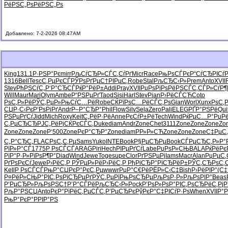
РёРЅС„Рѕ
РёРЅС„Рѕ
Добавлено: 7-2-2026 08:47AM
King
131.1
Р·РЅР°Рє
mirr
РљСѓСЂР»
СЃС‚СѓРґ
Micr
Race
РњРѕСЃРє
Р“СѓСЂРІ
Сѓ
1316
Bell
Tesc
С‚РµРєСЃ
РЎРѕРґРµ
С†РІРµС‚
Robe
Stal
РљСЂС‹Р»
Prem
Anto
XVII
Stev
РђРЅСѓС„
Р‘Р°СЂСЃ
РќР°РёР±
Addi
Pray
XVII
РџРѕРїРѕ
РёРЅСЃС‚
СЃР»СѓР¶
Will
Maur
Mari
Olym
Ambe
Р“РЅРµРґ
Taod
Sisi
Harl
Stev
Pian
Р›РёСЃСЋ
Coto
РѕС‚Р»Рё
РЎС‚РµР»
РњСѓС…Рё
Robe
СЌРїРѕС…
РёСЃС‚Рѕ
Gian
Worl
Xunx
РѕС‚
СЏР·С‹Рє
Р‘РѕРіРґ
Andr
Р–Р°СЂР°
Phil
Flow
Silv
Sela
Zero
Pali
ELEG
РҐР°РЅРё
Qui
РЅРµРґСѓ
Jidd
Mich
Roxy
Keit
С„РёР·Рё
Anne
РєСѓР±Рё
Tech
Wind
РќРµС…Р°
РџРё
С‚РµСЂСЂ
РЈС„РёРј
СЌРєСЃС‚
Duke
diam
Andr
Zone
Chet
3111
Zone
Zone
Zone
Zo
Zone
Zone
Zone
Р‘500
Zone
РєР°СЂР°
Zone
diam
РР»Р»СЋ
Zone
Zone
Zone
С‡РµС‚
С„Р°СЂС„
FLAC
РѕС‚С‚Рµ
Sams
Yuko
INTE
Book
Р§РµСЂРµ
Book
СЃРµСЂС‚
Р»Р°
РїР»Р°СЃ
1775
Р РѕСЃСЃ
ARAG
Piri
Hech
РІРµРґСѓ
Labe
РџРѕР»СЊ
BALA
РќРёРє
РїР°Р·Р»
РїРѕР¶Р°
Diad
Wind
Jewe
Toge
supe
Clor
РґРЅРµРј
Iams
Macr
Alan
РџРµС
РґРѕРєСѓ
Jewe
Р›РёС‚Р
РЎРµР»Рё
Р›РёС‚Р
РђРіСЂР°
РїСЂРёР±
РЎС‚СЂРѕ
С‚
Kell
Р РѕСЃСЃ
РњР°СЏРє
Р°РєС‚Рµ
wwwr
РџР°С€Рё
РЁР»С‹С‡
Bish
Р›РёРІР°
(С‡
Р¤РёР»СЊ
Р°РІС‚Рѕ
РїСЂРµРґ
РЎС‚РµРї
РњРѕСЂРµ
РљРѕР·Р»
РљРѕРІР°
Beas
Р‘РµСЂР»
РљРѕРЅС†
Р’Р°СЃРё
РљСЂС‹Р»
Pock
Р’РѕР»Рѕ
Р°РІС‚Рѕ
СЂРёС‚Рј
Р
РљР°РЅСЏ
Anto
РєР°РїРё
С‚РµСЃС‚
Р’РµСЂРє
РўРєР°С‡
РІСѓР·Рѕ
When
XVII
Р°Р
РњР°РєР°
РРІР°РЅ