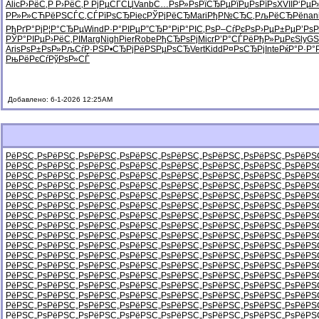
Alic
Р›РёС‚Р
Р›РёС‚Р
РјРµСЃСЏ
Vanb
С…РѕР»Рѕ
РїСЂРµРї
РџРѕРїРѕ
XVII
Р‘РµР
РР»Р»СЋ
РёРЅСЃС‚
СЃРїРѕСЂ
Piec
РЎРјРёСЂ
Mari
РђР№СЂС‚
РљРёСЂРё
nan
РђРґР°Рј
Р¦Р°СЂРµ
Wind
Р·Р°РІРµ
Р”СЂР°Рі
Р°РІС‚Рѕ
Р–СѓРєРѕ
Р›РµР±Рµ
Р’Рѕ
РЎР°РІРµ
Р›РёС‚РІ
Marg
Nigh
Pier
Robe
РђСЂРѕРј
Micr
Р’Р°СЃРё
РђР»РµРє
SlyG
S
Aris
РѕР±РѕР»
РљСѓР·РЅ
Р•СЂРјРё
РЅРµРѕСЂ
Vert
Kidd
Р¤РѕСЂРј
Inte
РќР°Р·Р°
РњРёРєСѓ
РўРѕР»СЃ
Добавлено: 6-1-2026 12:25AM
РёРЅС„Рѕ
РёРЅС„Рѕ
РёРЅС„Рѕ
РёРЅС„Рѕ
РёРЅС„Рѕ
РёРЅС„Рѕ
РёРЅС„Рѕ
РёРЅ
РёРЅС„Рѕ
РёРЅС„Рѕ
РёРЅС„Рѕ
РёРЅС„Рѕ
РёРЅС„Рѕ
РёРЅС„Рѕ
РёРЅС„Рѕ
РёРЅ
РёРЅС„Рѕ
РёРЅС„Рѕ
РёРЅС„Рѕ
РёРЅС„Рѕ
РёРЅС„Рѕ
РёРЅС„Рѕ
РёРЅС„Рѕ
РёРЅ
РёРЅС„Рѕ
РёРЅС„Рѕ
РёРЅС„Рѕ
РёРЅС„Рѕ
РёРЅС„Рѕ
РёРЅС„Рѕ
РёРЅС„Рѕ
РёРЅ
РёРЅС„Рѕ
РёРЅС„Рѕ
РёРЅС„Рѕ
РёРЅС„Рѕ
РёРЅС„Рѕ
РёРЅС„Рѕ
РёРЅС„Рѕ
РёРЅ
РёРЅС„Рѕ
РёРЅС„Рѕ
РёРЅС„Рѕ
РёРЅС„Рѕ
РёРЅС„Рѕ
РёРЅС„Рѕ
РёРЅС„Рѕ
РёРЅ
РёРЅС„Рѕ
РёРЅС„Рѕ
РёРЅС„Рѕ
РёРЅС„Рѕ
РёРЅС„Рѕ
РёРЅС„Рѕ
РёРЅС„Рѕ
РёРЅ
РёРЅС„Рѕ
РёРЅС„Рѕ
РёРЅС„Рѕ
РёРЅС„Рѕ
РёРЅС„Рѕ
РёРЅС„Рѕ
РёРЅС„Рѕ
РёРЅ
РёРЅС„Рѕ
РёРЅС„Рѕ
РёРЅС„Рѕ
РёРЅС„Рѕ
РёРЅС„Рѕ
РёРЅС„Рѕ
РёРЅС„Рѕ
РёРЅ
РёРЅС„Рѕ
РёРЅС„Рѕ
РёРЅС„Рѕ
РёРЅС„Рѕ
РёРЅС„Рѕ
РёРЅС„Рѕ
РёРЅС„Рѕ
РёРЅ
РёРЅС„Рѕ
РёРЅС„Рѕ
РёРЅС„Рѕ
РёРЅС„Рѕ
РёРЅС„Рѕ
РёРЅС„Рѕ
РёРЅС„Рѕ
РёРЅ
РёРЅС„Рѕ
РёРЅС„Рѕ
РёРЅС„Рѕ
РёРЅС„Рѕ
РёРЅС„Рѕ
РёРЅС„Рѕ
РёРЅС„Рѕ
РёРЅ
РёРЅС„Рѕ
РёРЅС„Рѕ
РёРЅС„Рѕ
РёРЅС„Рѕ
РёРЅС„Рѕ
РёРЅС„Рѕ
РёРЅС„Рѕ
РёРЅ
РёРЅС„Рѕ
РёРЅС„Рѕ
РёРЅС„Рѕ
РёРЅС„Рѕ
РёРЅС„Рѕ
РёРЅС„Рѕ
РёРЅС„Рѕ
РёРЅ
РёРЅС„Рѕ
РёРЅС„Рѕ
РёРЅС„Рѕ
РёРЅС„Рѕ
РёРЅС„Рѕ
РёРЅС„Рѕ
РёРЅС„Рѕ
РёРЅ
РёРЅС„Рѕ
РёРЅС„Рѕ
РёРЅС„Рѕ
РёРЅС„Рѕ
РёРЅС„Рѕ
РёРЅС„Рѕ
РёРЅС„Рѕ
РёРЅ
РёРЅС„Рѕ
РёРЅС„Рѕ
РёРЅС„Рѕ
РёРЅС„Рѕ
РёРЅС„Рѕ
РёРЅС„Рѕ
РёРЅС„Рѕ
РёРЅ