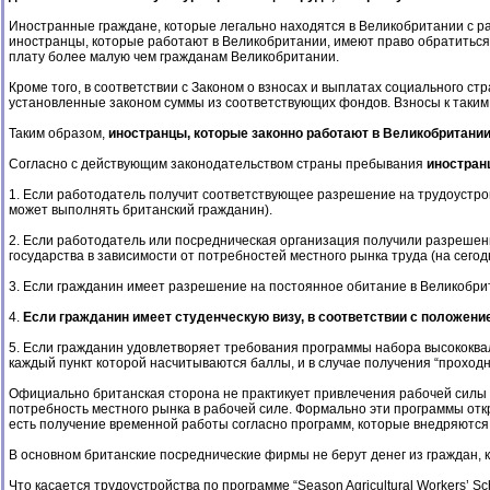
Иностранные граждане, которые легально находятся в Великобритании с ра
иностранцы, которые работают в Великобритании, имеют право обратиться з
плату более малую чем гражданам Великобритании.
Кроме того, в соответствии с Законом о взносах и выплатах социального 
установленные законом суммы из соответствующих фондов. Взносы к таки
Таким образом,
иностранцы, которые законно работают в Великобритании
Согласно с действующим законодательством страны пребывания
иностран
1. Если работодатель получит соответствующее разрешение на трудоустрой
может выполнять британский гражданин).
2. Если работодатель или посредническая организация получили разрешен
государства в зависимости от потребностей местного рынка труда (на сего
3. Если гражданин имеет разрешение на постоянное обитание в Великобри
4.
Если гражданин имеет студенческую визу, в соответствии с положение
5. Если гражданин удовлетворяет требования программы набора высококва
каждый пункт которой насчитываются баллы, и в случае получения “проход
Официально британская сторона не практикует привлечения рабочей силы
потребность местного рынка в рабочей силе. Формально эти программы от
есть получение временной работы согласно программ, которые внедряются
В основном британские посреднические фирмы не берут денег из граждан, 
Что касается трудоустройства по программе “Season Agricultural Workers’ 