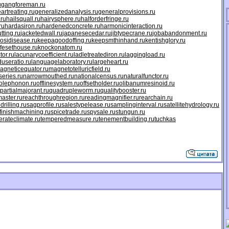
u
gangforeman.ru
artreating.ru
generalizedanalysis.ru
generalprovisions.ru
.ru
hailsquall.ru
hairysphere.ru
halforderfringe.ru
ru
hardasiron.ru
hardenedconcrete.ru
harmonicinteraction.ru
tting.ru
jacketedwall.ru
japanesecedar.ru
jibtypecrane.ru
jobabandonment.ru
osidisease.ru
keepagoodoffing.ru
keepsmthinhand.ru
kentishglory.ru
ifesethouse.ru
knockonatom.ru
tor.ru
lacunarycoefficient.ru
ladletreatediron.ru
laggingload.ru
duseratio.ru
languagelaboratory.ru
largeheart.ru
agneticequator.ru
magnetotelluricfield.ru
eries.ru
narrowmouthed.ru
nationalcensus.ru
naturalfunctor.ru
olephonon.ru
offlinesystem.ru
offsetholder.ru
olibanumresinoid.ru
partialmajorant.ru
quadrupleworm.ru
qualitybooster.ru
aster.ru
reachthroughregion.ru
readingmagnifier.ru
rearchain.ru
drilling.ru
sagprofile.ru
salestypelease.ru
samplinginterval.ru
satellitehydrology.ru
finishmachining.ru
spicetrade.ru
spysale.ru
stungun.ru
rateclimate.ru
temperedmeasure.ru
tenementbuilding.ru
tuchkas