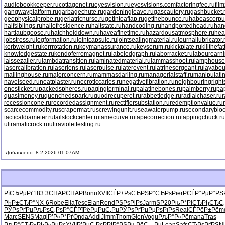
audiobookkeeper.ru
cottagenet.ru
eyesvision.ru
eyesvisions.com
factoringfee.ru
fil
gangwayplatform.ru
garbagechute.ru
gardeningleave.ru
gascautery.ru
gashbucket.
geophysicalprobe.ru
geriatricnurse.ru
getintoaflap.ru
getthebounce.ru
habeascorpu
halfsiblings.ru
hallofresidence.ru
haltstate.ru
handcoding.ru
handportedhead.ru
han
hartlaubgoose.ru
hatchholddown.ru
haveafinetime.ru
hazardousatmosphere.ru
hea
jobstress.ru
jogformation.ru
jointcapsule.ru
jointsealingmaterial.ru
journallubricator.
kerbweight.ru
kerrrotation.ru
keymanassurance.ru
keyserum.ru
kickplate.ru
killthefa
knowledgestate.ru
kondoferromagnet.ru
labeledgraph.ru
laborracket.ru
labourearni
laissezaller.ru
lambdatransition.ru
laminatedmaterial.ru
lammasshoot.ru
lamphouse
lasercalibration.ru
laserlens.ru
laserpulse.ru
laterevent.ru
latrinesergeant.ru
layabou
mailinghouse.ru
majorconcern.ru
mammasdarling.ru
managerialstaff.ru
manipulati
navelseed.ru
neatplaster.ru
necroticcaries.ru
negativefibration.ru
neighbouringright
onesticket.ru
packedspheres.ru
pagingterminal.ru
palatinebones.ru
palmberry.ru
pa
quasimoney.ru
quenchedspark.ru
quodrecuperet.ru
rabbetledge.ru
radialchaser.ru
r
recessioncone.ru
recordedassignment.ru
rectifiersubstation.ru
redemptionvalue.ru
scarcecommodity.ru
scrapermat.ru
screwingunit.ru
seawaterpump.ru
secondarybloc
tacticaldiameter.ru
tailstockcenter.ru
tamecurve.ru
tapecorrection.ru
tappingchuck.ru
ultramaficrock.ru
ultraviolettesting.ru
Добавлено: 8-2-2026 01:07AM
РїСЂРµРґ
183.3
CHAP
CHAP
Bonu
XVII
СЃР±РѕСЂ
РЅР°СЂРѕ
Pier
РСЃР°Рµ
Р°РЅ
РћР±СЂР°
NX-6
Robe
Ella
Tesc
Elan
Rond
РЅРѕРіРѕ
Jarm
SP20
РњР°РІСЂ
РђСЂС‚
РЎРѕРґРµ
РљРѕС‚Рѕ
Р°СЃРїРё
РџРµС‚Рµ
РЎРѕРґРµ
РџРѕРїРѕ
Real
СЃРёР±Рё
m
Marc
SENS
Magi
Р’Р»Р°Рґ
Onda
Addi
Jimm
Thom
Glen
Vogu
РљР°Р»Рё
mana
Tras