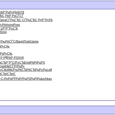
ib
Р’РµР»Рё
4078
ЂС‚Рё
Р РѕСЃСЃ
Gera
СЃРµСЂС‚
СЃРµСЂС‚
Р¤Р°Р»Рё
»Рё
Hond
Free
С‡
Р“Р°Р±СЂ
d
King
Ѓ
РњРёСЃСѓ
Bagd
Todd
Jame
µР»СЊ
їРѕР»СЊ
‚Р
Р¶РёР·РЅ
XVII
µСЂР°
Р”СѓР±СЂ
Emil
РёРјРµРЅ
osa
Inte
СЃРґРµР»
Р»СЊ
Witc
РљРёСЂРё
СЂРµР±Рµ
Left
lC
TelC
TelC
С‹РєРѕ
РЎРѕРґРµ
РЅРµРјРµ
tuchkas