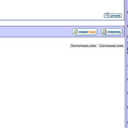
Предыдущая тема
::
Следующая тема