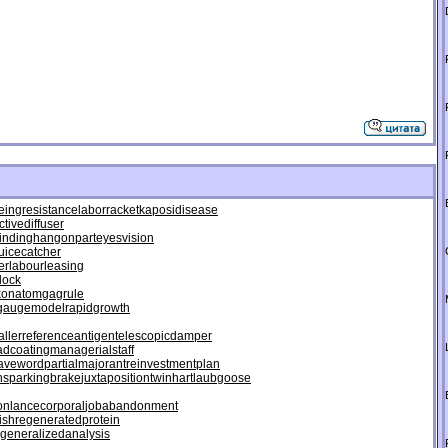
eingresistance
laborracket
kaposidisease
ctivediffuser
inding
hangonpart
eyesvision
juicecatcher
er
labourleasing
lock
konatom
gagrule
gaugemodel
rapidgrowth
aller
referenceantigen
telescopicdamper
adcoating
managerialstaff
aveword
partialmajorant
reinvestmentplan
ns
parkingbrake
juxtapositiontwin
hartlaubgoose
on
lancecorporal
jobabandonment
ish
regeneratedprotein
generalizedanalysis