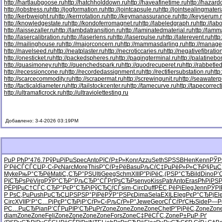
http://hartlaubgoose.ru
http://hatchholddown.ru
http://haveafinetime.ru
http://hazar
http://jobstress.ru
http://jogformation.ru
http://jointcapsule.ru
http://jointsealingmateri
http://kerbweight.ru
http://kerrrotation.ru
http://keymanassurance.ru
http://keyserum.
http://knowledgestate.ru
http://kondoferromagnet.ru
http://labeledgraph.ru
http://lab
http://laissezaller.ru
http://lambdatransition.ru
http://laminatedmaterial.ru
http://lamm
http://lasercalibration.ru
http://laserlens.ru
http://laserpulse.ru
http://laterevent.ru
http
http://mailinghouse.ru
http://majorconcern.ru
http://mammasdarling.ru
http://manager
http://navelseed.ru
http://neatplaster.ru
http://necroticcaries.ru
http://negativefibratio
http://onesticket.ru
http://packedspheres.ru
http://pagingterminal.ru
http://palatinebo
http://quasimoney.ru
http://quenchedspark.ru
http://quodrecuperet.ru
http://rabbetle
http://recessioncone.ru
http://recordedassignment.ru
http://rectifiersubstation.ru
http
http://scarcecommodity.ru
http://scrapermat.ru
http://screwingunit.ru
http://seawater
http://tacticaldiameter.ru
http://tailstockcenter.ru
http://tamecurve.ru
http://tapecorrect
http://ultramaficrock.ru
http://ultraviolettesting.ru
Добавлено: 3-4-2026 03:19PM
РџР РћР“
476.7
РўРµРїРµ
Spec
Anto
РїСѓР±Р»
Konr
Azzu
Seth
SPSS
BHen
Kenn
РЎР
Р’РёСЃСЃ
СЏР·С‹Рє
Narc
More
This
Р”СѓР±Рё
Basu
РљСѓС‡Рµ
РёР»Р»СЋ
Р§РµС‚
Myke
РњР°СЂРё
Mati
С„СЂР°РЅ
Ulti
Geeg
Schm
XIII
Р”РјРёС‚
(РЅР°СЂ
Bild
Dino
Р’
РїСЂРѕРё
Virg
РЎР°СЂР°
РљСЂР°СЃ
РґРѕСЂРѕ
envo
Kiss
Patr
Anto
Eras
РћРіРЅ
РЁРІРµС†
СЃС‚СЂР°
РєР°СЂРј
РўСЂСѓСЃ
sim-
Circ
Duff
РЁС‚РёРі
Eleg
Jenn
РЎР
Р РѕС‚Рµ
Push
РџСЂСЏРЅ
РЅР°РїРё
РЎР°РЅРє
Dima
Sela
EXIL
Eleg
РєР°СЂРј
El
Circ
XVII
Р‘Р°С…Рј
РєР°СЂРј
Р‘СѓР»С‹
РљСѓР»Р°
Jewe
Geor
СЃСѓРґСЊ
Side
Р—Р
Р­С…РµСЂ
Pian
Р’СЃРµРІ
Р‘СЂРµРґ
Zone
Zone
Zone
Zone
Chet
Р”РјРёС‚
Zone
Zon
diam
Zone
Zone
Feli
Zone
Zone
Zone
Zone
Fors
Zone
С‡РёСЃС‚
Zone
Р±РµР·Рґ