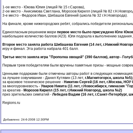
1-ое место - Юкова Юлия (лицей № 15 г.Сарова),
2-ое место - Анисимова Светлана, Морозов Кирилл (лицей № 82 г.Н.Новгоро
3-е место - Федоров Иван, Шибашов Евгений (школа № 32 г.Н.Новгорода).
На финале, кроме нижегородских ребят, собрались победители региональных 
Единогласным решением жюри
первое место было присуждено Юле Юковой
наибольшее количество баллов (423). Юля подошла к выполнению задания до
Второе место заняла работа Шибашева Евгения (14 лет, г.Нижний Новгор
игру и финал. Эта работа набрала 401 балл.
Третье место заняла игра "Прополка овощей" (390 баллов), автор - Гол
Первым трем победителям были вручены памятные призы - мощные совре
Ценными подарками были отмечены авторы работ в следующих номинация
за лучшее озвучивание - Данил Кутявин (13 лет,
г.Магнитогорск, школа №5)
за красивое техническое решение -
Никитин Сергей (16 лет, г.Москва, НОУ
за многоуровневость -
Уваров Никита (11 лет, г.Новосибирск, гимназия "Го
за креатив -
Морозов Кирилл (15 лет, г.Нижний Новгород, школа №2)
приз зрительских симпатий -
Лебедев Вадим (16 лет, г.Санкт-Петербург, ш
Regions.ru
Добавлено: 24-6-2008 12:30PM