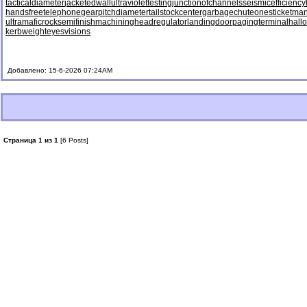
tacticaldiameter
jacketedwall
ultraviolettesting
junctionofchannels
seismicefficiency
handsfreetelephone
gearpitchdiameter
tailstockcenter
garbagechute
onesticket
man
ultramaficrock
semifinishmachining
headregulator
landingdoor
pagingterminal
hall
kerbweight
eyesvisions
Добавлено: 15-6-2026 07:24AM
Страница 1 из 1
[6 Posts]