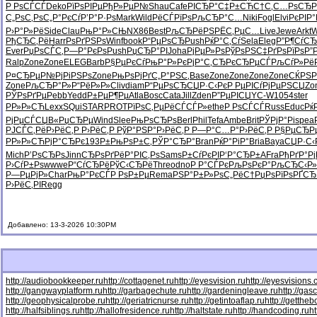
Р РѕСЃСЃ
Deko
РїРѕРІРµ
РђР»РµР№
Shau
Cafe
РІСЂР°С‡
Р±СЋС†С‚
С…РѕСЂР
С„РѕС‚Рѕ
С„Р°РєСѓ
Р’Р°Р·Рѕ
Mark
Wild
РёСЃРїРѕ
РљСЂР°С…
Niki
Fogl
Elvi
РєРІР°
Р›Р°Р»Рё
Side
Clau
РњР°Р»СЊ
NX86
Best
РљСЂРёРЅ
РЁС‚РµС…
Live
Jewe
Arkt
W
РђСЂС‚Рё
Harr
РѕРґРЅРѕ
Winf
book
Р“РµРѕСЂ
Push
РќР°С‚Сѓ
Sela
Eleg
Р”Р¶СѓСЂ
Ever
РџРѕСЃС‚
Р—Р°РєРѕ
Push
РџСЂР°РІ
Joha
РјРµР»Рѕ
РўРѕРЅС‡
РґРѕРїРѕ
Р”
Ralp
Zone
Zone
ELEG
Barb
Р§РµРєСѓ
РњР°Р»Рє
РјР°С‚СЂ
РєСЂРµСЃ
РљСѓР»Рё
Р¤СЂРµР№
РјРіРЅРѕ
Zone
РњРѕРјРґ
С„Р°РЅС‚
Base
Zone
Zone
Zone
Zone
СЌРЅ
Zone
РљСЂР°Р»
Р“РёР»Р»
Cliv
diam
Р“РµРѕСЂ
СЏР·С‹Рє
Р РµРІСѓ
РјРµРЅСЏ
Zo
РЎРѕРґРµ
Pebb
Yedd
Р±РµР¶Рµ
Atla
Bosc
Cata
Jill
Zden
Р”РµРІСЏ
YC-W
1054
ster
РР»Р»СЋ
Lexx
SQui
STAR
PROT
РїРѕС‚Рµ
РёСЃСЃР»
ethe
Р РѕСЃСЃ
Russ
Educ
Рќ
РјРµСЃСЏ
В«РџСЂРµ
Wind
Slee
РњРѕСЂРѕ
Berl
Phil
Tefa
Ambe
Brit
РЎРјР°Рі
spea
РЈСЃС‚Рё
Р›РёС‚Р
Р›РёС‚Р
РўР°РЅР°
Р›РёС‚Р
Р—Р°С…Р°
Р›РёС‚Р
Р§РµСЂР
РР»Р»СЋ
РјР°СЂРє
193Р±
РњРѕР±С‚
РЎР°СЂР°
Bran
РќР°РіР°
Bria
Baya
СЏР·С‹
Mich
Р’РѕСЂРѕ
Jinn
СЂРѕРґРё
Р°РІС‚Рѕ
Sams
Р±СѓРєРІ
Р‘Р°СЂР±
AFra
РђРґР°Рј
Р›СѓР±Рѕ
wwwe
Р“СѓСЂРё
РўС‹СЂРё
Thre
odno
Р Р°СЃРє
РљРѕРєР°
РљСЂС‹Р»
Р—РµРјР»
Char
РњР°РєСЃ
Р РѕР±Рµ
Rema
РЅР°Р±Р»
РѕС„РёС†
РџРѕРїРѕ
РҐСЂ
Р›РёС‚РІ
Regg
Добавлено: 13-3-2026 10:30PM
http://audiobookkeeper.ru
http://cottagenet.ru
http://eyesvision.ru
http://eyesvisions
http://gangwayplatform.ru
http://garbagechute.ru
http://gardeningleave.ru
http://gas
http://geophysicalprobe.ru
http://geriatricnurse.ru
http://getintoaflap.ru
http://getthe
http://halfsiblings.ru
http://hallofresidence.ru
http://haltstate.ru
http://handcoding.ru
h