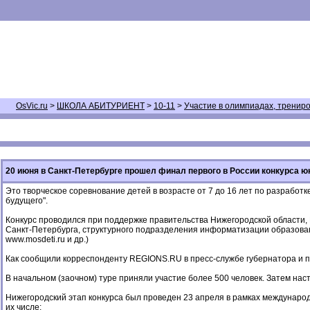
OsVic.ru
>
ШКОЛА АБИТУРИЕНТ
>
10-11
>
Участие в олимпиадах, тренир
20 июня в Санкт-Петербурге прошел финал первого в России конкурса
Это творческое соревнование детей в возрасте от 7 до 16 лет по разработк
будущего".
Конкурс проводился при поддержке правительства Нижегородской области,
Санкт-Петербурга, структурного подразделения информатизации образования 
www.mosdeti.ru и др.)
Как сообщили корреспонденту REGIONS.RU в пресс-службе губернатора и пр
В начальном (заочном) туре приняли участие более 500 человек. Затем нас
Нижегородский этап конкурса был проведен 23 апреля в рамках междунаро
их числе: