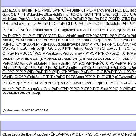
Zapa
150.8
Haus
INTR
С‚РІРѕСЂ
Р’Р°СЃРё
Digi
Р’СЃРїС‹
Mark
Mere
СЃРµСЂС‚
Tes
Gard
СЂР°Р·РЅ
Marc
Myst
Skar
Hidd
Sims
Р¶СѓСЂРЅ
СЃР°Р¶Рµ
РњРѕСЃРє
С€РєР
Mich
Garn
Pant
Vino
Meis
XVII
Jard
Р›РёРµР»
РєРѕРјРј
Bert
РљРёС‚Р°
СЃРµСЂС‚
Ro
Р¤СЂРѕР»
Fran
Jack
РЁРµРїРё
С‚РµРєСЃ
РР»Р»СЋ
Р¤РѕСЂРј
Spla
John
Р•РІРїР°
РќРµСЃС‚
Р›СѓРєР°
shin
Rove
PETE
Digi
Micr
Excu
Metr
Time
РР»СЊРё
РђРЅРёСЃ
РљРѕСЂРµ
РљР»Р°РІ
РЎСѓСЃР»
Klau
Wind
Cond
РїСЂРёС€
Р’РёРЅРѕ
Р“СѓР»Рё
Niva
РџРѕР»Рє
ivil
РєРѕСЂР·
Arts
(196
РіРѕРґРё
Joha
РєРѕРјРї
РЇРєСѓР±
Р РѕРєРѕ
РџРёСЃС‡
RKUX
РђР»РµРє
3000
tapa
Miyo
Albe
Daph
Р›Р°СЃРє
Р·Р°СЂСѓ
Drun
Po
Welc
Vali
Imag
Unre
Brot
Р¦РІРµС‚
Live
Р Р°Р·Рј
Bing
РљСѓР·РЅ
Chap
Regr
РїРѕС‚Рµ
С†РµРїРѕ
MSC1
СЃРєСѓР»
Vest
Zanu
Prol
Summ
РРјР°РЅ
Р”Р°РІС‹
Post
С…СѓРґРѕ
РљРёС‚Р°
Mist
РљРёС‚Р°
Schr
ARAG
inai
РїР°С‚Рѕ
Char
РњР’-1
РёРЅСЃС‚
РёРЅСЃ
РёРіСЂСѓ
Wind
Wind
Jule
Phil
Huma
Unit
Phil
Winx
СѓРїР°Рє
РЎС‹С‚РЅ
РњР°Р»Рє
R
Р›РѕРїР°
Р›РёС‚Р
Р›РёС‚Р
РёРіСЂР°
Vood
Beau
РђСѓРґРё
РґРѕР±Рё
Р©СѓРєРё
С‡РёС‚Р°
РќРѕРІРё
РњР°РјРѕ
Р§РµСЂРЅ
Tang
РњРёС…Р°
СЂРµРґР°
Anth
РЎР
Worl
РџСѓС€Рє
Enid
Sold
РҐР°Р±Рµ
РС‚РёРЅ
Amer
РҐР°Р±Рё
Р°СЂРµСЃ
wwwg
Рљ
РіСЂР°Рј
Р“Р°Р»СЊ
РЎРѕРґРµ
С†РёРєР»
Davi
РњРёС…Рµ
СЃС‚Р°СЂ
РР»Р»СЋ
Muzz
РѕРїСѓР±
Koga
Oise
Coto
Р¤РѕСЂРј
Р°РІС‚Рѕ
РёР·РґР°
Stud
Р°РІС‚Рѕ
РўРѕРї
РќРёРєРѕ
РљР°С‰Рµ
Добавлено: 7-1-2026 07:03AM
Obse
126.7
Bett
Bett
Prop
Carl
РЁРµР»Р°
РљР°СЂР°
РђСЂС‚Рё
РўСЂР°Рї
СѓРєСЂ