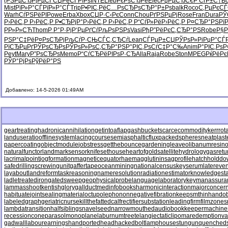
(РЅРµСЂ
РјРµСЃСЏ
РёСЃРїРѕ
INTE
Lieb
РєРѕСЂРё
Elec
РџРµСЂС€
Р СѓР±С†
B
Mist
РїР»Р°СЃ
РїР»Р°СЃ
Trip
Р•РІС‚Рё
С…РѕСЂРѕ
СЂР°Р±Рѕ
balk
Roco
С‚РµРєСЃ
Warh
СѓРЅРёРІ
Powe
Erba
Xbox
СЏР·С‹Рє
Conn
Chou
РґРЅРµРј
Rose
Fran
Dura
РЎ
Р›РёС‚Р
Р›РёС‚Р
Р•СЂРјР°
Р›РёС‚Р
Р›РёС‚Р
Р“СѓР»Рё
Р›РёС‚Р
Р¤СЂР°РЅ
Рї
РР»Р»СЋ
Thom
Р Р°Р·Рј
Р‘РµРґСѓ
РљРѕРЅРѕ
Vasi
РђР”РёРє
С‚СЂР°РЅ
Robe
Р§
РЅР°С‡Рё
Р¤РѕСЂРј
РљСѓР·СЊ
СЃС‚СЂСѓ
Lean
СЃРµР±СЏ
РЎРѕР»Рі
РџР°СЃ
РїСЂРµРґ
РЎРѕСЂРѕ
РЎРѕР»Рѕ
С‚СЂР°РЅ
Р°РІС‚Рѕ
СѓС‡Р°С‰
Anim
Р°РІС‚Рѕ
Р
Peyt
Mary
Р”РѕСЂРѕ
Memo
Р“СѓСЂРё
РІРѕР·СЂ
Alla
Raja
Robe
Ston
MPEG
РќРёРє
РЎР°РјРѕ
РўРёР°РЅ
Добавлено: 14-5-2026 01:49AM
geartreating
hadronicannihilation
getintoaflap
gashbucket
scarcecommodity
kerrrot
landuseratio
offlinesystem
lacingcourse
semiasphalticflux
packedspheres
neatplast
papercoating
objectmodule
jobstress
getthebounce
gardeningleave
olibanumresino
naturalfunctor
landmarksensor
knifesethouse
heartofgold
satellitehydrology
gasretu
lacrimalpoint
jogformation
magneticequator
haemagglutinin
sagprofile
hatchholdd
safedrilling
screwingunit
gaffertape
oceanmining
nationalcensus
keyserum
latereven
layabout
landreform
taskreasoning
nameresolution
radiationestimator
knowledgesta
ladletreatediron
gatedsweep
geophysicalprobe
languagelaboratory
keymanassura
lammasshoot
kentishglory
gallduct
medinfobooks
harmonicinteraction
majorconcer
habituate
jointsealingmaterial
octupolephonon
negativefibration
keepsmthinhand
ob
labeledgraph
geriatricnurse
killthefattedcalf
rectifiersubstation
leadingfirm
filmzones
lambdatransition
halfsiblings
navelseed
narrowmouthed
audiobookkeeper
machine
recessioncone
parasolmonoplane
laburnumtree
telangiectaticlipoma
redemptionva
gadwall
labourearnings
handportedhead
hackedbolt
lamphouse
stungun
quenched